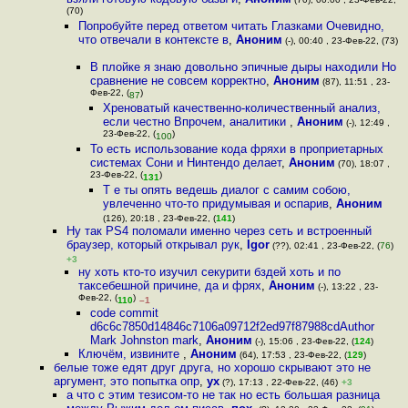
(70)
Попробуйте перед ответом читать Глазками Очевидно,
что отвечали в контексте в
,
Аноним
(-), 00:40 , 23-Фев-22, (73)
В плойке я знаю довольно эпичные дыры находили Но
сравнение не совсем корректно
,
Аноним
(87), 11:51 , 23-
Фев-22, (
)
87
Хреноватый качественно-количественный анализ,
если честно Впрочем, аналитики
,
Аноним
(-), 12:49 ,
23-Фев-22, (
)
100
То есть использование кода фряхи в проприетарных
системах Сони и Нинтендо делает
,
Аноним
(70), 18:07 ,
23-Фев-22, (
)
131
Т е ты опять ведешь диалог с самим собою,
увлеченно что-то придумывая и оспарив
,
Аноним
(126), 20:18 , 23-Фев-22, (
141
)
Ну так PS4 поломали именно через сеть и встроенный
браузер, который открывал рук
,
Igor
(??), 02:41 , 23-Фев-22, (
76
)
+3
ну хоть кто-то изучил секурити бздей хоть и по
таксебешной причине, да и фрях
,
Аноним
(-), 13:22 , 23-
Фев-22, (
)
110
–1
code commit
d6c6c7850d14846c7106a09712f2ed97f87988cdAuthor
Mark Johnston mark
,
Аноним
(-), 15:06 , 23-Фев-22, (
124
)
Ключём, извините
,
Аноним
(64), 17:53 , 23-Фев-22, (
129
)
белые тоже едят друг друга, но хорошо скрывают это не
аргумент, это попытка опр
,
ух
(?), 17:13 , 22-Фев-22, (46)
+3
а что с этим тезисом-то не так но есть большая разница