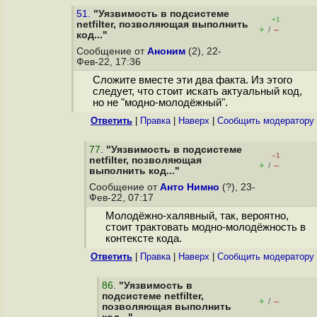
51.
"Уязвимость в подсистеме
+1
netfilter, позволяющая выполнить
+
–
/
код..."
Сообщение от
Аноним
(2), 22-
Фев-22, 17:36
Сложите вместе эти два факта. Из этого
следует, что стоит искать актуальный код,
но не "модно-молодёжный".
Ответить
|
Правка
|
Наверх
|
Cообщить модератору
77
.
"Уязвимость в подсистеме
–1
netfilter, позволяющая
+
–
/
выполнить код..."
Сообщение от
Анто Нимно
(?), 23-
Фев-22, 07:17
Молодёжно-халявный, так, вероятно,
стоит трактовать модно-молодёжность в
контексте кода.
Ответить
|
Правка
|
Наверх
|
Cообщить модератору
86
.
"Уязвимость в
подсистеме netfilter,
+
–
/
позволяющая выполнить