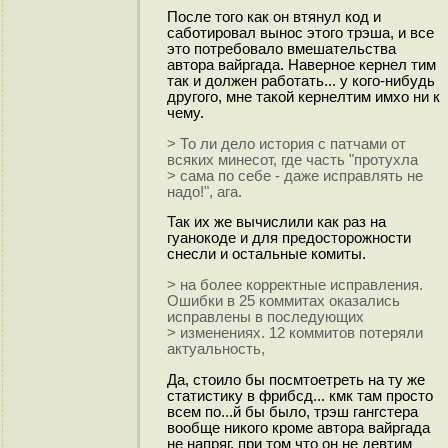
После того как он втянул код и
саботировал вынос этого трэша, и все
это потребовало вмешательства
автора вайргада. Наверное кернел тим
так и должен работать... у кого-нибудь
другого, мне такой кернелтим имхо ни к
чему.
> То ли дело история с патчами от
всяких минесот, где часть "протухла
> сама по себе - даже исправлять не
надо!", ага.
Так их же вычислили как раз на
гуанокоде и для предосторожности
снесли и остальные комиты.
> на более корректные исправления.
Ошибки в 25 коммитах оказались
исправлены в последующих
> изменениях. 12 коммитов потеряли
актуальность,
Да, стоило бы посмтоетреть на ту же
статистику в фрибсд... кмк там просто
всем по...й бы было, трэш гангстера
вообще никого кроме автора вайргада
не напряг, при том что он не девтим