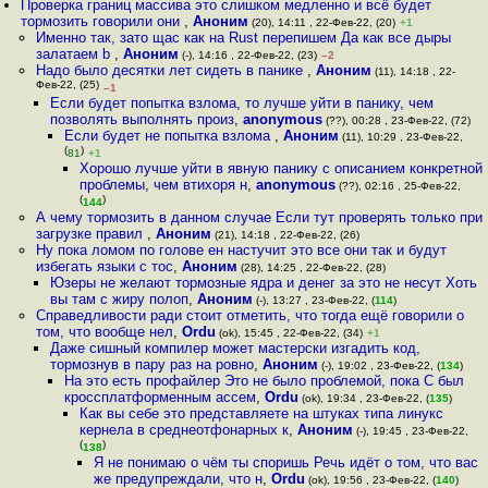
Проверка границ массива это слишком медленно и всё будет
тормозить говорили они
,
Аноним
(20), 14:11 , 22-Фев-22, (20)
+1
Именно так, зато щас как на Rust перепишем Да как все дыры
залатаем b
,
Аноним
(-), 14:16 , 22-Фев-22, (23)
–2
Надо было десятки лет сидеть в панике
,
Аноним
(11), 14:18 , 22-
Фев-22, (25)
–1
Если будет попытка взлома, то лучше уйти в панику, чем
позволять выполнять произ
,
anonymous
(??), 00:28 , 23-Фев-22, (72)
Если будет не попытка взлома
,
Аноним
(11), 10:29 , 23-Фев-22,
(
)
81
+1
Хорошо лучше уйти в явную панику с описанием конкретной
проблемы, чем втихоря н
,
anonymous
(??), 02:16 , 25-Фев-22,
(
)
144
А чему тормозить в данном случае Если тут проверять только при
загрузке правил
,
Аноним
(21), 14:18 , 22-Фев-22, (26)
Ну пока ломом по голове ен настучит это все они так и будут
избегать языки с тос
,
Аноним
(28), 14:25 , 22-Фев-22, (28)
Юзеры не желают тормозные ядра и денег за это не несут Хоть
вы там с жиру полоп
,
Аноним
(-), 13:27 , 23-Фев-22, (
114
)
Справедливости ради стоит отметить, что тогда ещё говорили о
том, что вообще нел
,
Ordu
(ok), 15:45 , 22-Фев-22, (34)
+1
Даже сишный компилер может мастерски изгадить код,
тормознув в пару раз на ровно
,
Аноним
(-), 19:02 , 23-Фев-22, (
134
)
На это есть профайлер Это не было проблемой, пока C был
кроссплатформенным ассем
,
Ordu
(ok), 19:34 , 23-Фев-22, (
135
)
Как вы себе это представляете на штуках типа линукс
кернела в среднеотфонарных к
,
Аноним
(-), 19:45 , 23-Фев-22,
(
)
138
Я не понимаю о чём ты споришь Речь идёт о том, что вас
же предупреждали, что н
,
Ordu
(ok), 19:56 , 23-Фев-22, (
140
)