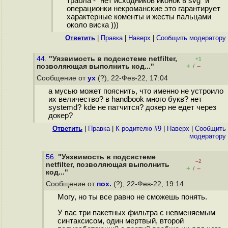
трабла - "нет исходников иконок в svg" и
операционки некроманские это гарантирует
характерные коменты и жесты пальцами
около виска )))
Ответить
|
Правка
|
Наверх
|
Cообщить модератору
44.
"Уязвимость в подсистеме netfilter,
+1
+
–
позволяющая выполнить код..."
/
Сообщение от
ух
(?), 22-Фев-22, 17:04
а мусью может пояснить, что именно не устроило
их величество? в handbook много букв? нет
systemd? kde не патчится? докер не едет через
докер?
Ответить
|
Правка
|
К родителю #9
|
Наверх
|
Cообщить
модератору
56.
"Уязвимость в подсистеме
–2
netfilter, позволяющая выполнить
+
–
/
код..."
Сообщение от
пох.
(?), 22-Фев-22, 19:14
Могу, но ты все равно не сможешь понять.
У вас три пакетных фильтра с невменяемым
синтаксисом, один мертвый, второй