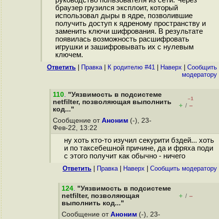
руководство пользователя из сети. Через
браузер грузился эксплоит, который
использовал дыры в ядре, позволившие
получить доступ к ядреному пространству и
заменить ключи шифрования. В результате
появилась возможность расшифровать
игрушки и зашифровывать их с нулевым
ключем.
Ответить
|
Правка
|
К родителю #41
|
Наверх
|
Cообщить
модератору
110
.
"Уязвимость в подсистеме
–1
netfilter, позволяющая выполнить
+
–
/
код..."
Сообщение от
Аноним
(-), 23-
Фев-22, 13:22
ну хоть кто-то изучил секурити бздей... хоть
и по таксебешной причине, да и фряха поди
с этого получит как обычно - ничего
Ответить
|
Правка
|
Наверх
|
Cообщить модератору
124
.
"Уязвимость в подсистеме
netfilter, позволяющая
+
–
/
выполнить код..."
Сообщение от
Аноним
(-), 23-