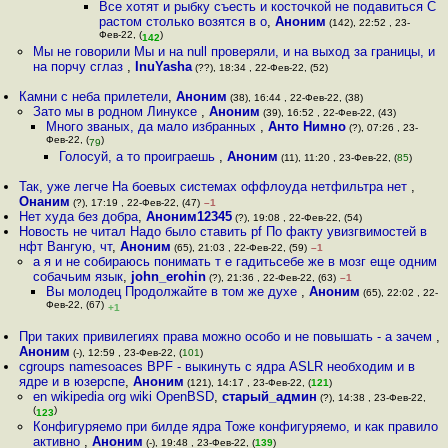
Все хотят и рыбку съесть и косточкой не подавиться С
растом столько возятся в о
,
Аноним
(142), 22:52 , 23-
Фев-22, (
)
142
Мы не говорили Мы и на null проверяли, и на выход за границы, и
на порчу сглаз
,
InuYasha
(??), 18:34 , 22-Фев-22, (52)
Камни с неба прилетели
,
Аноним
(38), 16:44 , 22-Фев-22, (38)
Зато мы в родном Линуксе
,
Аноним
(39), 16:52 , 22-Фев-22, (43)
Много званых, да мало избранных
,
Анто Нимно
(?), 07:26 , 23-
Фев-22, (
)
79
Голосуй, а то проиграешь
,
Аноним
(11), 11:20 , 23-Фев-22, (
85
)
Так, уже легче На боевых системах оффлоуда нетфильтра нет
,
Онаним
(?), 17:19 , 22-Фев-22, (47)
–1
Нет худа без добра
,
Аноним12345
(?), 19:08 , 22-Фев-22, (54)
Новость не читал Надо было ставить pf По факту увизгвимостей в
нфт Вангую, чт
,
Аноним
(65), 21:03 , 22-Фев-22, (59)
–1
а я и не собираюсь понимать т е гадитьсебе же в мозг еще одним
собачьим язык
,
john_erohin
(?), 21:36 , 22-Фев-22, (63)
–1
Вы молодец Продолжайте в том же духе
,
Аноним
(65), 22:02 , 22-
Фев-22, (67)
+1
При таких привилегиях права можно особо и не повышать - а зачем
,
Аноним
(-), 12:59 , 23-Фев-22, (
101
)
cgroups namesoaces BPF - выкинуть с ядра ASLR необходим и в
ядре и в юзерспе
,
Аноним
(121), 14:17 , 23-Фев-22, (
121
)
en wikipedia org wiki OpenBSD
,
старый_админ
(?), 14:38 , 23-Фев-22,
(
)
123
Конфигуряемо при билде ядра Тоже конфигуряемо, и как правило
активно
,
Аноним
(-), 19:48 , 23-Фев-22, (
139
)