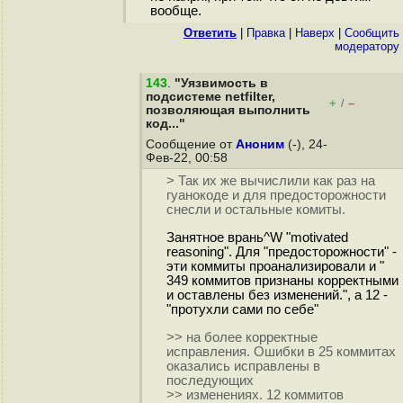
вообще.
Ответить
|
Правка
|
Наверх
|
Cообщить
модератору
143
.
"Уязвимость в
подсистеме netfilter,
+
–
/
позволяющая выполнить
код..."
Сообщение от
Аноним
(-), 24-
Фев-22, 00:58
> Так их же вычислили как раз на
гуанокоде и для предосторожности
снесли и остальные комиты.
Занятное врань^W "motivated
reasoning". Для "предосторожности" -
эти коммиты проанализировали и "
349 коммитов признаны корректными
и оставлены без изменений.", а 12 -
"протухли сами по себе"
>> на более корректные
исправления. Ошибки в 25 коммитах
оказались исправлены в
последующих
>> изменениях. 12 коммитов