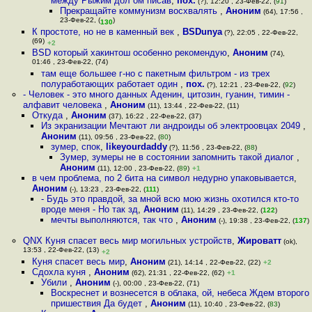
между Рыжим дол ом писав
,
пох.
(?), 12:20 , 23-Фев-22, (
91
)
Прекращайте коммунизм восхвалять
,
Аноним
(64), 17:56 ,
23-Фев-22, (
)
130
К простоте, но не в каменный век
,
BSDunya
(?), 22:05 , 22-Фев-22,
(69)
+2
BSD который хакинтош особенно рекомендую
,
Аноним
(74),
01:46 , 23-Фев-22, (74)
там еще большее г-но с пакетным фильтром - из трех
полуработающих работает один
,
пох.
(?), 12:21 , 23-Фев-22, (
92
)
- Человек - это много данных Аденин, цитозин, гуанин, тимин -
алфавит человека
,
Аноним
(11), 13:44 , 22-Фев-22, (11)
Откуда
,
Аноним
(37), 16:22 , 22-Фев-22, (37)
Из экранизации Мечтают ли андроиды об электроовцах 2049
,
Аноним
(11), 09:56 , 23-Фев-22, (
80
)
зумер, спок
,
likeyourdaddy
(?), 11:56 , 23-Фев-22, (
88
)
Зумер, зумеры не в состоянии запомнить такой диалог
,
Аноним
(11), 12:00 , 23-Фев-22, (
89
)
+1
в чем проблема, по 2 бита на символ недурно упаковывается
,
Аноним
(-), 13:23 , 23-Фев-22, (
111
)
- Будь это правдой, за мной всю мою жизнь охотился кто-то
вроде меня - Но так зд
,
Аноним
(11), 14:29 , 23-Фев-22, (
122
)
мечты выполняются, так что
,
Аноним
(-), 19:38 , 23-Фев-22, (
137
)
QNX Куня спасет весь мир могильных устройств
,
Жироватт
(ok),
13:53 , 22-Фев-22, (13)
+2
Куня спасет весь мир
,
Аноним
(21), 14:14 , 22-Фев-22, (22)
+2
Сдохла куня
,
Аноним
(62), 21:31 , 22-Фев-22, (62)
+1
Убили
,
Аноним
(-), 00:00 , 23-Фев-22, (71)
Воскреснет и вознесется в облака, ой, небеса Ждем второго
пришествия Да будет
,
Аноним
(11), 10:40 , 23-Фев-22, (
83
)