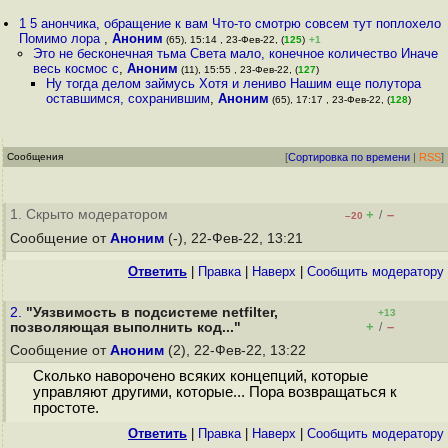
1 5 анончика, обращение к вам Что-то смотрю совсем тут поплохело
Помимо лора
,
Аноним
(65), 15:14 , 23-Фев-22, (
125
)
+1
Это не бесконечная тьма Света мало, конечное количество Иначе
весь космос с
,
Аноним
(11), 15:55 , 23-Фев-22, (
127
)
Ну тогда делом займусь Хотя и лениво Нашим еще полутора
оставшимся, сохранившим
,
Аноним
(65), 17:17 , 23-Фев-22, (
128
)
Сообщения
[
Сортировка по времени
|
RSS
]
1. Скрыто модератором
+
–
/
–20
Сообщение от
Аноним
(-), 22-Фев-22, 13:21
Ответить
|
Правка
|
Наверх
|
Cообщить модератору
2.
"Уязвимость в подсистеме netfilter,
+13
+
–
позволяющая выполнить код..."
/
Сообщение от
Аноним
(2), 22-Фев-22, 13:22
Сколько наворочено всяких концепций, которые
управляют другими, которые... Пора возвращаться к
простоте.
Ответить
|
Правка
|
Наверх
|
Cообщить модератору