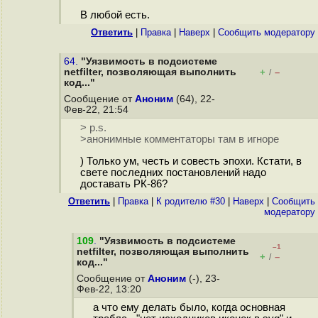
В любой есть.
Ответить
|
Правка
|
Наверх
|
Cообщить модератору
64.
"Уязвимость в подсистеме
netfilter, позволяющая выполнить
+
–
/
код..."
Сообщение от
Аноним
(64), 22-
Фев-22, 21:54
> p.s.
>анонимные комментаторы там в игноре
) Только ум, честь и совесть эпохи. Кстати, в
свете последних постановлений надо
доставать РК-86?
Ответить
|
Правка
|
К родителю #30
|
Наверх
|
Cообщить
модератору
109
.
"Уязвимость в подсистеме
–1
netfilter, позволяющая выполнить
+
–
/
код..."
Сообщение от
Аноним
(-), 23-
Фев-22, 13:20
а что ему делать было, когда основная