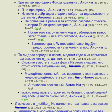
Зря ты так про фряху Фряха идеальна
,
Аноним
(39), 16:49 ,
22-Фев-22, (39)
–1
Я не про фряху
,
Аноним
(2), 17:09 , 22-Фев-22, (45)
История с вайргадом в фряхе сойдет за идеальныое что,
детектив
,
Аноним
(-), 13:12 , 23-Фев-22, (
106
)
–1
Не попавшая в релиз и за которую разраба с треском
выперли То ли дело история с
,
Аноним
(126), 15:52 , 23-
Фев-22, (
)
126
После того как он втянул код и саботировал вынос
этого трэша, и все это потребов
,
Аноним
(-), 19:35 , 23-
Фев-22, (
)
136
Занятное врань W motivated reasoning Для
предосторожности - эти коммиты про
,
Аноним
(-),
00:58 , 24-Фев-22, (
)
143
То ли дело зеродеи в новом, модном коде а из серьезных
там разьве что n_tty, да
,
пох.
(?), 17:26 , 22-Фев-22, (48)
–1
Сложите вместе эти два факта Из этого следует, что
стоит искать актуальный код,
,
Аноним
(2), 17:36 , 22-Фев-22,
(51)
+1
Молодёжно-халявный, так, вероятно, стоит трактовать
модно-молодёжность в контекс
,
Анто Нимно
(?), 07:17 ,
23-Фев-22, (
)
77
–1
Антикварно-роскошный
,
Антон Им
(?), 11:25 , 23-Фев-22,
(
)
86
можно подумать в старом их не бывает, старый сишный
код вообще часто писан без с
,
Аноним
(-), 13:17 , 23-Фев-22,
(
)
107
Уязвимость в _netfilter_ Не важно, кто там правила загружает
,
Аноним
(21), 14:12 , 22-Фев-22, (21)
Уязвимость в модном-молодежном почти как bpf но без