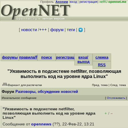
Профиль:
Аноним
(
вход
|
регистрация
)
неRU
opennet.me
[
новости
/
+++
|
форум
|
теги
|
]
форумы
правила/FAQ
поиск
регистрация
вход/
слежка
выход
RSS
"Уязвимость в подсистеме netfilter, позволяющая
выполнить код на уровне ядра Linux"
Вариант для распечатки
Пред. тема
|
След. тема
Форум
Разговоры, обсуждение новостей
Изначальное сообщение
[
Отслеживать
]
"Уязвимость в подсистеме netfilter,
позволяющая выполнить код на уровне ядра
+
–
/
Linux"
Сообщение от
opennews
(??), 22-Фев-22, 13:21