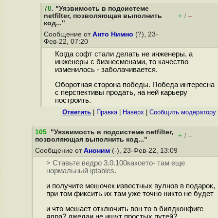
78
.
"Уязвимость в подсистеме
netfilter, позволяющая выполнить
+
–
/
код..."
Сообщение от
Анто Нимно
(?), 23-
Фев-22, 07:20
Когда софт стали делать не инженеры, а
инженеры с бизнесменами, то качество
изменилось - заболачивается.
Оборотная сторона победы. Победа интересна
с перспективы продать, на ней карьеру
построить.
Ответить
|
Правка
|
Наверх
|
Cообщить модератору
105
.
"Уязвимость в подсистеме netfilter,
+
–
/
позволяющая выполнить код..."
Сообщение от
Аноним
(-), 23-Фев-22, 13:09
> Ставьте ведро 3.0.100какоето- там еще
нормальный iptables.
и получите мешочек известных вулнов в подарок,
при том фиксить их там уже точно никто не будет
и что мешает отключить вон то в билдконфиге
ядра? джедаи не ищут простых путей?