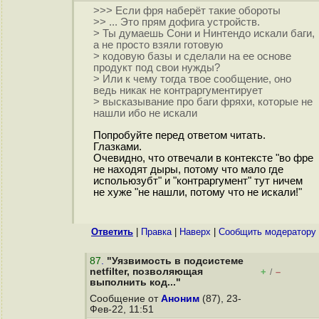
>>> Если фря наберёт такие обороты
>> ... Это прям дофига устройств.
> Ты думаешь Сони и Нинтендо искали баги,
а не просто взяли готовую
> кодовую базы и сделали на ее основе
продукт под свои нужды?
> Или к чему тогда твое сообщение, оно
ведь никак не контраргументирует
> высказывание про баги фряхи, которые не
нашли ибо не искали
Попробуйте перед ответом читать.
Глазками.
Очевидно, что отвечали в контексте "во фре
не находят дыры, потому что мало где
испольюзубт" и "контраргумент" тут ничем
не хуже "не нашли, потому что не искали!"
Ответить
|
Правка
|
Наверх
|
Cообщить модератору
87
.
"Уязвимость в подсистеме
netfilter, позволяющая
+
–
/
выполнить код..."
Сообщение от
Аноним
(87), 23-
Фев-22, 11:51