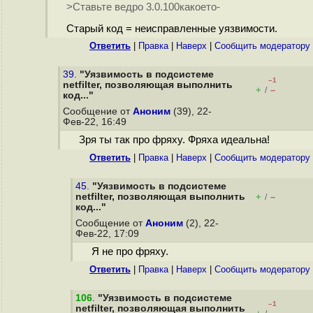
>Ставьте ведро 3.0.100какоето-
Старый код = неисправленные уязвимости.
Ответить
|
Правка
|
Наверх
|
Cообщить модератору
39.
"Уязвимость в подсистеме
–1
netfilter, позволяющая выполнить
+
–
/
код..."
Сообщение от
Аноним
(39), 22-
Фев-22, 16:49
Зря ты так про фряху. Фряха идеальна!
Ответить
|
Правка
|
Наверх
|
Cообщить модератору
45.
"Уязвимость в подсистеме
netfilter, позволяющая выполнить
+
–
/
код..."
Сообщение от
Аноним
(2), 22-
Фев-22, 17:09
Я не про фряху.
Ответить
|
Правка
|
Наверх
|
Cообщить модератору
106
.
"Уязвимость в подсистеме
–1
netfilter, позволяющая выполнить