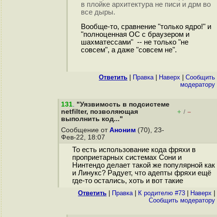
в плойке архитектура не писи и дрм во
все дыры.
Вообще-то, сравнение "только ядро!" и
"полноценная ОС с браузером и
шахматессами" -- не только "не
совсем", а даже "совсем не".
Ответить
|
Правка
|
Наверх
|
Cообщить
модератору
131
.
"Уязвимость в подсистеме
netfilter, позволяющая
+
–
/
выполнить код..."
Сообщение от
Аноним
(70), 23-
Фев-22, 18:07
То есть использование кода фряхи в
проприетарных системах Сони и
Нинтендо делает такой же популярной как
и Линукс? Радует, что адепты фряхи ещё
где-то остались, хоть и вот такие
Ответить
|
Правка
|
К родителю #73
|
Наверх
|
Cообщить модератору