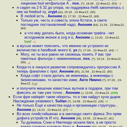
лицензии bsd нетфильтре А
,
пох.
(?), 18:49 , 22-Фев-22, (53)
–1
я сидел на 2 6 32 до упора, но поддержка rhel6 закончилась с
нее на freebsd чу
,
crypt
(ok), 15:16 , 22-Фев-22, (30)
В любой есть
,
Аноним
(2), 17:30 , 22-Фев-22, (49)
Только ум, честь и совесть эпохи Кстати, в свете
последних постановлений надо
,
Аноним
(64), 21:54 , 22-Фев-22,
(64)
а что ему делать было, когда основная трабла - нет
исходников иконок в svg и о
,
Аноним
(-), 13:20 , 23-Фев-22,
(
)
109
–1
а мусью может пояснить, что именно не устроило их
величество в handbook много б
,
ух
(?), 17:04 , 22-Фев-22, (44)
+1
Могу, но ты все равно не сможешь понять У вас три
пакетных фильтра с невменяемым
,
пох.
(?), 19:14 , 22-Фев-22,
(56)
–2
Когда-то в линуксе развитие сопровождалось прогрессом А
теперь фанатики с прог
,
Аноним
(65), 21:59 , 22-Фев-22, (65)
Когда софт стали делать не инженеры, а инженеры с
бизнесменами, то качество изме
,
Анто Нимно
(?), 07:20 , 23-
Фев-22, (
)
78
и получите мешочек известных вулнов в подарок, при том
фиксить их там уже точно
,
Аноним
(-), 13:09 , 23-Фев-22, (
105
)
Если фря наберёт такие обороты, то и там найдут кучи дырок
Нахождение уязвимост
,
Sultan
(?), 14:08 , 22-Фев-22, (18)
+8
Не только Ещё и качества кода и организации структуры
,
Аноним
(2), 14:23 , 22-Фев-22, (27)
+2
Во всех плейстейшенах и в нинтендо свитч фряха Это прям
дофига устройств И что
,
Аноним
(39), 16:50 , 22-Фев-22, (41)
Ты думаешь Сони и Нинтендо искали баги, а не просто
взяли готовую кодовую базы и
,
Аноним
(70), 00:00 , 23-Фев-22,