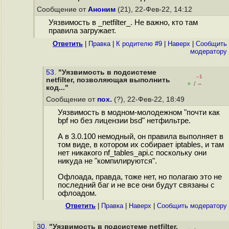
Сообщение от
Аноним
(21), 22-Фев-22, 14:12
Уязвимость в _netfilter_. Не важно, кто там
правила загружает.
Ответить
|
Правка
|
К родителю #9
|
Наверх
|
Cообщить
модератору
53.
"Уязвимость в подсистеме
–1
netfilter, позволяющая выполнить
+
–
/
код..."
Сообщение от
пох.
(?), 22-Фев-22, 18:49
Уязвимость в модном-молодежном "почти как
bpf но без лицензии bsd" нетфильтре.
А в 3.0.100 немодный, он правила выполняет в
том виде, в котором их собирает iptables, и там
нет никакого nf_tables_api.c поскольку они
никуда не "компилируются".
Офлоада, правда, тоже нет, но полагаю это не
последний баг и не все они будут связаны с
офлоадом.
Ответить
|
Правка
|
Наверх
|
Cообщить модератору
30.
"Уязвимость в подсистеме netfilter,