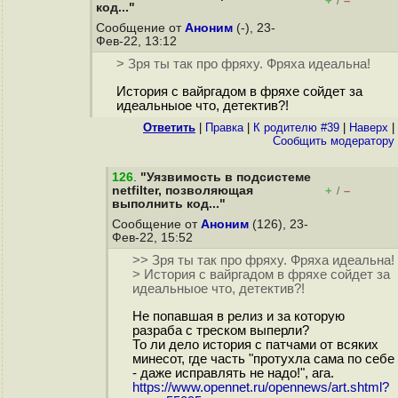
+
–
/
код..."
Сообщение от
Аноним
(-), 23-
Фев-22, 13:12
> Зря ты так про фряху. Фряха идеальна!
История с вайргадом в фряхе сойдет за
идеальныое что, детектив?!
Ответить
|
Правка
|
К родителю #39
|
Наверх
|
Cообщить модератору
126
.
"Уязвимость в подсистеме
netfilter, позволяющая
+
–
/
выполнить код..."
Сообщение от
Аноним
(126), 23-
Фев-22, 15:52
>> Зря ты так про фряху. Фряха идеальна!
> История с вайргадом в фряхе сойдет за
идеальныое что, детектив?!
Не попавшая в релиз и за которую
разраба с треском выперли?
То ли дело история с патчами от всяких
минесот, где часть "протухла сама по себе
- даже исправлять не надо!", ага.
https://www.opennet.ru/opennews/art.shtml?