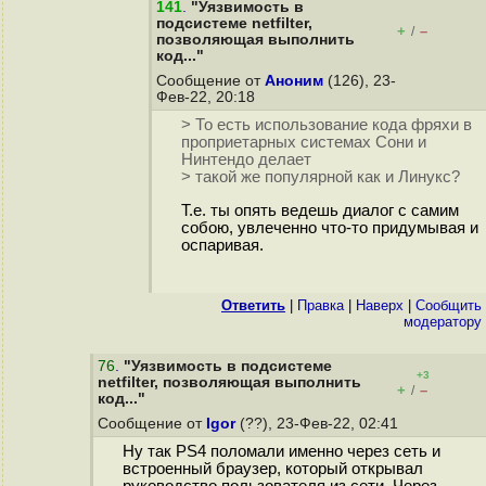
141
.
"Уязвимость в
подсистеме netfilter,
+
–
/
позволяющая выполнить
код..."
Сообщение от
Аноним
(126), 23-
Фев-22, 20:18
> То есть использование кода фряхи в
проприетарных системах Сони и
Нинтендо делает
> такой же популярной как и Линукс?
Т.е. ты опять ведешь диалог с самим
собою, увлеченно что-то придумывая и
оспаривая.
Ответить
|
Правка
|
Наверх
|
Cообщить
модератору
76
.
"Уязвимость в подсистеме
+3
netfilter, позволяющая выполнить
+
–
/
код..."
Сообщение от
Igor
(??), 23-Фев-22, 02:41
Ну так PS4 поломали именно через сеть и
встроенный браузер, который открывал