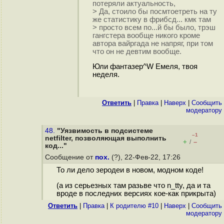
потеряли актуальность,
> Да, стоило бы посмтоетреть на ту
же статистику в фрибсд... кмк там
> просто всем по...й бы было, трэш
гангстера вообще никого кроме
автора вайргада не напряг, при том
что он не девтим вообще.
Юли фантазер^W Емеля, твоя
неделя.
Ответить
|
Правка
|
Наверх
|
Cообщить
модератору
48.
"Уязвимость в подсистеме
–1
netfilter, позволяющая выполнить
+
–
/
код..."
Сообщение от
пох.
(?), 22-Фев-22, 17:26
То ли дело зеродеи в новом, модном коде!
(а из серьезных там разьве что n_tty, да и та
вроде в последних версиях кое-как прикрыта)
Ответить
|
Правка
|
К родителю #10
|
Наверх
|
Cообщить
модератору