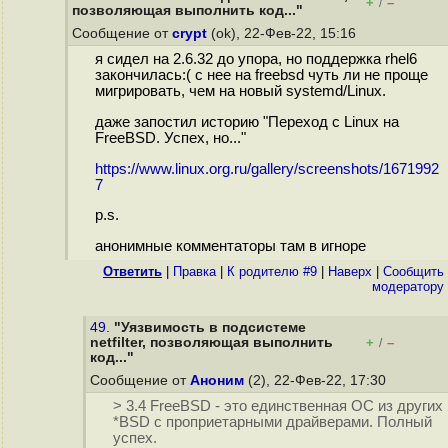
+
–
/
позволяющая выполнить код..."
Сообщение от
crypt
(ok), 22-Фев-22, 15:16
я сидел на 2.6.32 до упора, но поддержка rhel6
закончилась:( с нее на freebsd чуть ли не проще
мигрировать, чем на новый systemd/Linux.
даже запостил историю "Переход с Linux на
FreeBSD. Успех, но..."
https://www.linux.org.ru/gallery/screenshots/1671992
7
p.s.
анонимные комментаторы там в игноре
Ответить
|
Правка
|
К родителю #9
|
Наверх
|
Cообщить
модератору
49.
"Уязвимость в подсистеме
netfilter, позволяющая выполнить
+
–
/
код..."
Сообщение от
Аноним
(2), 22-Фев-22, 17:30
> 3.4 FreeBSD - это единственная ОС из других
*BSD с проприетарными драйверами. Полный
успех.