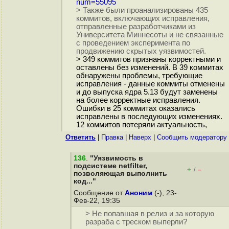
num=55095
> Также были проанализированы 435
коммитов, включающих исправления,
отправленные разработчиками из
Университета Миннесоты и не связанные
с проведением эксперимента по
продвижению скрытых уязвимостей.
> 349 коммитов признаны корректными и
оставлены без изменений. В 39 коммитах
обнаружены проблемы, требующие
исправления - данные коммиты отменены
и до выпуска ядра 5.13 будут заменены
на более корректные исправления.
Ошибки в 25 коммитах оказались
исправлены в последующих изменениях.
12 коммитов потеряли актуальность,
Ответить
|
Правка
|
Наверх
|
Cообщить модератору
136
.
"Уязвимость в
подсистеме netfilter,
+
–
/
позволяющая выполнить
код..."
Сообщение от
Аноним
(-), 23-
Фев-22, 19:35
> Не попавшая в релиз и за которую
разраба с треском выперли?