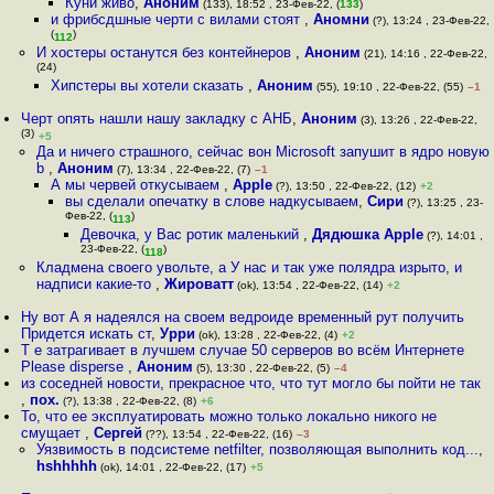
Куни живо
,
Аноним
(133), 18:52 , 23-Фев-22, (
133
)
и фрибсдшные черти с вилами стоят
,
Аномни
(?), 13:24 , 23-Фев-22,
(
)
112
И хостеры останутся без контейнеров
,
Аноним
(21), 14:16 , 22-Фев-22,
(24)
Хипстеры вы хотели сказать
,
Аноним
(55), 19:10 , 22-Фев-22, (55)
–1
Черт опять нашли нашу закладку с АНБ
,
Аноним
(3), 13:26 , 22-Фев-22,
(3)
+5
Да и ничего страшного, сейчас вон Microsoft запушит в ядро новую
b
,
Аноним
(7), 13:34 , 22-Фев-22, (7)
–1
А мы червей откусываем
,
Apple
(?), 13:50 , 22-Фев-22, (12)
+2
вы сделали опечатку в слове надкусываем
,
Сири
(?), 13:25 , 23-
Фев-22, (
)
113
Девочка, у Вас ротик маленький
,
Дядюшка Apple
(?), 14:01 ,
23-Фев-22, (
)
118
Кладмена своего увольте, а У нас и так уже полядра изрыто, и
надписи какие-то
,
Жироватт
(ok), 13:54 , 22-Фев-22, (14)
+2
Ну вот А я надеялся на своем ведроиде временный рут получить
Придется искать ст
,
Урри
(ok), 13:28 , 22-Фев-22, (4)
+2
Т е затрагивает в лучшем случае 50 серверов во всём Интернете
Please disperse
,
Аноним
(5), 13:30 , 22-Фев-22, (5)
–4
из соседней новости, прекрасное что, что тут могло бы пойти не так
,
пох.
(?), 13:38 , 22-Фев-22, (8)
+6
То, что ее эксплуатировать можно только локально никого не
смущает
,
Сергей
(??), 13:54 , 22-Фев-22, (16)
–3
Уязвимость в подсистеме netfilter, позволяющая выполнить код...
,
hshhhhh
(ok), 14:01 , 22-Фев-22, (17)
+5