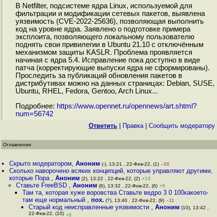
В Netfilter, подсистеме ядра Linux, используемой для
фильтрации и модификации сетевых пакетов, выявлена
уязвимость (CVE-2022-25636), позволяющая выполнить
код на уровне ядра. Заявлено о подготовке примера
эксплоита, позволяющего локальному пользователю
поднять свои привилегии в Ubuntu 21.10 c отключённым
механизмом защиты KASLR. Проблема проявляется
начиная с ядра 5.4. Исправление пока доступно в виде
патча (корректирующие выпуски ядра не сформированы).
Проследить за публикаций обновления пакетов в
дистрибутивах можно на данных страницах: Debian, SUSE,
Ubuntu, RHEL, Fedora, Gentoo, Arch Linux...
Подробнее:
https://www.opennet.ru/opennews/art.shtml?
num=56742
Ответить
|
Правка
|
Cообщить модератору
Оглавление
Скрыто модератором
,
Аноним
(-), 13:21 , 22-Фев-22, (1)
–20
Сколько наворочено всяких концепций, которые управляют другими,
которые Пора
,
Аноним
(2), 13:22 , 22-Фев-22, (2)
+13
Ставьте FreeBSD
,
Аноним
(6), 13:32 , 22-Фев-22, (6)
+9
Там та, которая хуже воровства Ставьте ведро 3 0 100какоето-
там еще нормальный
,
пох.
(?), 13:40 , 22-Фев-22, (9)
–11
Старый код неисправленные уязвимости
,
Аноним
(10), 13:42 ,
22-Фев-22, (10)
+5