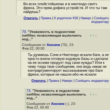
Во всех плейстейшенах и в нинтендо свитч
фряха. Это прям дофига устройств. И что ты там
найдешь?
Ответить
|
Правка
|
К родителю #18
|
Наверх
|
Cообщить
модератору
70.
"Уязвимость в подсистеме
netfilter, позволяющая выполнить
+
–
/
код..."
Сообщение от
Аноним
(70), 23-
Фев-22, 00:00
Ты думаешь Сони и Нинтендо искали баги, а не
просто взяли готовую кодовую базы и сделали
на ее основе продукт под свои нужды? Или к
чему тогда твое сообщение, оно ведь никак не
контраргументирует высказывание про баги
фряхи, которые не нашли ибо не искали
Ответить
|
Правка
|
Наверх
|
Cообщить модератору
73.
"Уязвимость в подсистеме
netfilter, позволяющая выполнить
+
–
/
код..."
Сообщение от
Аноним
(-), 23-
Фев-22, 00:40