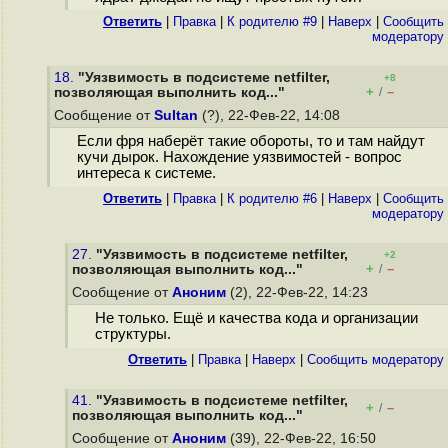
Ответить
|
Правка
|
К родителю #9
|
Наверх
|
Cообщить
модератору
18.
"Уязвимость в подсистеме netfilter,
+8
+
–
позволяющая выполнить код..."
/
Сообщение от
Sultan
(?), 22-Фев-22, 14:08
Если фря наберёт такие обороты, то и там найдут
кучи дырок. Нахождение уязвимостей - вопрос
интереса к системе.
Ответить
|
Правка
|
К родителю #6
|
Наверх
|
Cообщить
модератору
27.
"Уязвимость в подсистеме netfilter,
+2
+
–
позволяющая выполнить код..."
/
Сообщение от
Аноним
(2), 22-Фев-22, 14:23
Не только. Ещё и качества кода и организации
структуры.
Ответить
|
Правка
|
Наверх
|
Cообщить модератору
41.
"Уязвимость в подсистеме netfilter,
+
–
/
позволяющая выполнить код..."
Сообщение от
Аноним
(39), 22-Фев-22, 16:50