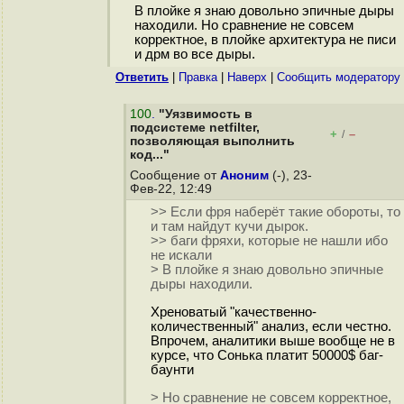
В плойке я знаю довольно эпичные дыры
находили. Но сравнение не совсем
корректное, в плойке архитектура не писи
и дрм во все дыры.
Ответить
|
Правка
|
Наверх
|
Cообщить модератору
100
.
"Уязвимость в
подсистеме netfilter,
+
–
/
позволяющая выполнить
код..."
Сообщение от
Аноним
(-), 23-
Фев-22, 12:49
>> Если фря наберёт такие обороты, то
и там найдут кучи дырок.
>> баги фряхи, которые не нашли ибо
не искали
> В плойке я знаю довольно эпичные
дыры находили.
Хреноватый "качественно-
количественный" анализ, если честно.
Впрочем, аналитики выше вообще не в
курсе, что Сонька платит 50000$ баг-
баунти
> Но сравнение не совсем корректное,