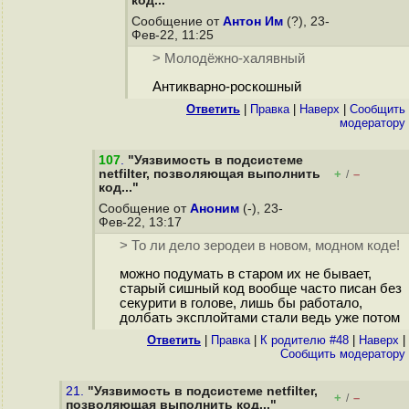
код..."
Сообщение от
Антон Им
(?), 23-
Фев-22, 11:25
> Молодёжно-халявный
Антикварно-роскошный
Ответить
|
Правка
|
Наверх
|
Cообщить
модератору
107
.
"Уязвимость в подсистеме
netfilter, позволяющая выполнить
+
–
/
код..."
Сообщение от
Аноним
(-), 23-
Фев-22, 13:17
> То ли дело зеродеи в новом, модном коде!
можно подумать в старом их не бывает,
старый сишный код вообще часто писан без
секурити в голове, лишь бы работало,
долбать эксплойтами стали ведь уже потом
Ответить
|
Правка
|
К родителю #48
|
Наверх
|
Cообщить модератору
21.
"Уязвимость в подсистеме netfilter,
+
–
/
позволяющая выполнить код..."