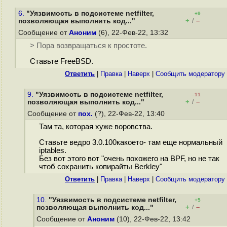
6.
"Уязвимость в подсистеме netfilter,
+9
+
–
позволяющая выполнить код..."
/
Сообщение от
Аноним
(6), 22-Фев-22, 13:32
> Пора возвращаться к простоте.
Ставьте FreeBSD.
Ответить
|
Правка
|
Наверх
|
Cообщить модератору
9.
"Уязвимость в подсистеме netfilter,
–11
+
–
позволяющая выполнить код..."
/
Сообщение от
пох.
(?), 22-Фев-22, 13:40
Там та, которая хуже воровства.
Ставьте ведро 3.0.100какоето- там еще нормальный
iptables.
Без вот этого вот "очень похожего на BPF, но не так
чтоб сохранить копирайты Berkley"
Ответить
|
Правка
|
Наверх
|
Cообщить модератору
10.
"Уязвимость в подсистеме netfilter,
+5
+
–
позволяющая выполнить код..."
/
Сообщение от
Аноним
(10), 22-Фев-22, 13:42