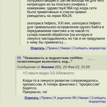
полуработающий а третий вообще ни для чего
непригоден из-за плоского конфига с
номерками, здравствуй 96й год когда сети
были примитивные и списки правил
умещались на экран 80x24.
userspace helpers, XXI век, userspace helpers
для тривиального исправления одного байта в
передаваемом пакетике а не какой-то
суперсложной обработки (на которую в
линуксе закладывались но так и не придумали
к чему бы применить)...
Ответить
|
Правка
|
Наверх
|
Cообщить модератору
65.
"Уязвимость в подсистеме netfilter,
+
–
/
позволяющая выполнить код..."
Сообщение от
Аноним
(65), 22-Фев-22, 21:59
>Ставьте ведро 3.0.100какоето
Когда-то в линуксе развитие сопровождалось
прогрессом. А теперь фанатики с "прогрессом"
борятся.
Прекрасно, чо!
Ответить
|
Правка
|
К родителю #9
|
Наверх
|
Cообщить
модератору