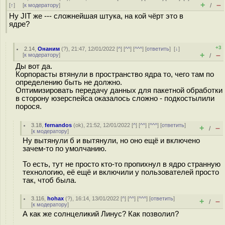
+
–
[
↑
] [
к модератору
]
/
Ну JIT же --- сложнейшая штука, на кой чёрт это в
ядре?
+3
2.14
,
Онаним
(
?
), 21:47, 12/01/2022 [
^
] [
^^
] [
^^^
] [
ответить
]
[
↓
]
+
–
[
к модератору
]
/
Ды вот да.
Корпорасты втянули в пространство ядра то, чего там по
определению быть не должно.
Оптимизировать передачу данных для пакетной обработки
в сторону юзерспейса оказалось сложно - подкостылили
порося.
3.18
,
fernandos
(
ok
), 21:52, 12/01/2022 [
^
] [
^^
] [
^^^
] [
ответить
]
+
–
/
[
к модератору
]
Ну вытянули б и вытянули, но оно ещё и включено
зачем-то по умолчанию.
То есть, тут не просто кто-то пропихнул в ядро странную
технологию, её ещё и включили у пользователей просто
так, чтоб была.
3.116
,
hohax
(
?
), 16:14, 13/01/2022 [
^
] [
^^
] [
^^^
] [
ответить
]
+
–
/
[
к модератору
]
А как же солнцеликий Линус? Как позволил?