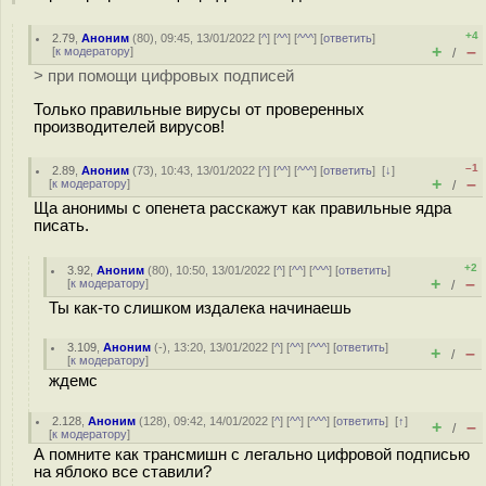
+4
2.79
,
Аноним
(
80
), 09:45, 13/01/2022 [
^
] [
^^
] [
^^^
] [
ответить
]
+
–
[
к модератору
]
/
> при помощи цифровых подписей
Только правильные вирусы от проверенных
производителей вирусов!
–1
2.89
,
Аноним
(
73
), 10:43, 13/01/2022 [
^
] [
^^
] [
^^^
] [
ответить
]
[
↓
]
+
–
[
к модератору
]
/
Ща анонимы с опенета расскажут как правильные ядра
писать.
+2
3.92
,
Аноним
(
80
), 10:50, 13/01/2022 [
^
] [
^^
] [
^^^
] [
ответить
]
+
–
[
к модератору
]
/
Ты как-то слишком издалека начинаешь
3.109
,
Аноним
(
-
), 13:20, 13/01/2022 [
^
] [
^^
] [
^^^
] [
ответить
]
+
–
/
[
к модератору
]
ждемс
2.128
,
Аноним
(
128
), 09:42, 14/01/2022 [
^
] [
^^
] [
^^^
] [
ответить
]
[
↑
]
+
–
/
[
к модератору
]
А помните как трансмишн с легально цифровой подписью
на яблоко все ставили?