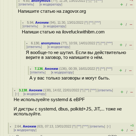
4.93
,
anonymous
(
??
), 11:28, 13/01/2022 [
^
] [
^^
] [
^^^
]
+
–
[
ответить
]
[
к модератору
]
/
Напишите статью на zagovor.org
5.94
,
Аноним
(
94
), 11:30, 13/01/2022 [
^
] [
^^
] [
^^^
]
+
–
/
[
ответить
]
[
к модератору
]
Напиши статью на ilovefuckwithibm.com
6.130
,
anonymous
(
??
), 10:59, 14/01/2022 [
^
] [
^^
] [
^^^
]
+
–
/
[
ответить
]
[
к модератору
]
Я вообще-то не шутил. Если вы действительно
верите в заговор, то напишите о нём.
7.136
,
Аноним
(
136
), 00:39, 16/01/2022 [
^
] [
^^
] [
^^^
]
+
–
/
[
ответить
]
[
к модератору
]
А у вас только заговоры и могут быть.
3.138
,
Аноним
(
138
), 14:02, 22/01/2022 [
^
] [
^^
] [
^^^
] [
ответить
]
+
–
/
[
↑
] [
к модератору
]
Не используейте systemd & eBPF
И дистры с systemd, dbus, polkitd+JS, JIT,... тоже не
используйте.
+5
2.64
,
Аноним
(
63
), 07:13, 13/01/2022 [
^
] [
^^
] [
^^^
] [
ответить
]
[
↑
]
+
–
[
к модератору
]
/