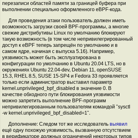
перезаписи областей памяти за границей буфера при
выполнении специально оформленного eBPF-кода.
Для проведения атаки пользователь должен иметь
возможность загрузки своей BPF-программы, а многие
свежие дистрибутивы Linux по умолчанию блокируют
такую возможность (в том числе непривилегрированный
доступ к eBPF теперь запрещён по умолчанию и в
самом ядре, начиная с выпуска 5.16). Например,
уязвимость может быть эксплуатирована в
конфигурации по умолчанию в Ubuntu 20.04 LTS, но в
окружениях Ubuntu 22.04-dev, Debian 11, openSUSE
15.3, RHEL 8.5, SUSE 15-SP4 и Fedora 33 проявляется
только если администратор выставил параметр
kernel.unprivileged_bpf_disabled в значение 0. В
качестве обходного пути блокирования уязвимости
можно запретить выполнение BPF-программ
непривилегированным пользователям командой "sysctl
-w kernel.unprivileged_bpf_disabled=1".
Дополнение: Следом тот же исследователь
выявил
ещё одну похожую уязвимость, вызванную отсутствием
в верификаторе должных ограничений некоторых типов