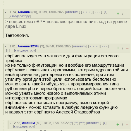
1.74
,
Аноним
(
80
), 09:39, 13/01/2022 [
ответить
] [
﹢﹢﹢
] [
· · ·
]
[
↑
]
+
–
/
[
к модератору
]
> подсистема eBPF, позволяющая выполнить код на уровне
ядра Linux
Тавтология.
1.81
,
Аноним12345
(
?
), 09:58, 13/01/2022 [
ответить
] [
﹢﹢﹢
] [
· · ·
]
+
–
/
[
↓
] [
к модератору
]
ebpf используется в чатности для фильтрации сетевого
трафика
но не только фильтрации, но и вообще его маршрутизации
ebpf может показывать программы, которым ядро по той или
иной причине не даёт время на выполнение, при этом
утилиту pprof для этой цели использовать бесполезно
можно взять какой-нибудь язык программирования типа
python или php и пересобрать его с опцией trace, после чего
можно узнать много нового о выполняемых этими
интерпретаторами программах
ebpf позволяет написать программу, вызов которой -
внимание - можно вставить в любую ядерную функцию
и наваял этот ebpf некто Алексей Старовойтов
2.82
,
Аноним
(
80
), 10:08, 13/01/2022 [
^
] [
^^
] [
^^^
] [
ответить
]
[
↓
]
+
–
/
[
к модератору
]