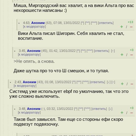
Миша, Миргородский вас хвалит, а на вики Альта про вас
нехорошести написаны :)
+13
4.63
,
Аноним
(
63
), 07:08, 13/01/2022 [
^
] [
^^
] [
^^^
] [
ответить
]
+
–
[
к модератору
]
/
Вики Альта писал Шигорин. Себя хвалить не стал,
воспитание.
+3
3.45
,
Аноним
(
45
), 01:42, 13/01/2022 [
^
] [
^^
] [
^^^
] [
ответить
]
[
↑
]
+
–
[
к модератору
]
/
>Не опять, а снова.
Даже шутка про то что Ш смешон, и то тупая.
2.43
,
Аноним
(
43
), 01:08, 13/01/2022 [
^
] [
^^
] [
^^^
] [
ответить
]
[
↓
] [
↑
]
+
–
/
[
к модератору
]
Системд уже использует ebpf по умолчанию, так что это
уже сложно выключить.
+3
3.48
,
Аноним
(
-
), 03:32, 13/01/2022 [
^
] [
^^
] [
^^^
] [
ответить
]
[
↓
]
+
–
[
к модератору
]
/
Таков был замысел. Там еще со стороны ефи скоро
подвезут подвязочку.
–1