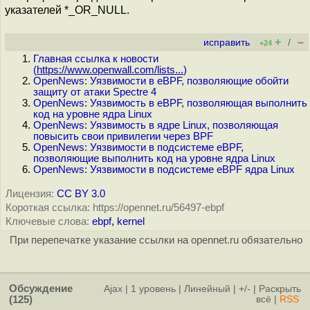
указателей *_OR_NULL.
+
–
исправить
/
+24
Главная ссылка к новости
(
https://www.openwall.com/lists...
)
OpenNews: Уязвимости в eBPF, позволяющие обойти
защиту от атаки Spectre 4
OpenNews: Уязвимость в eBPF, позволяющая выполнить
код на уровне ядра Linux
OpenNews: Уязвимость в ядре Linux, позволяющая
повысить свои привилегии через BPF
OpenNews: Уязвимости в подсистеме eBPF,
позволяющие выполнить код на уровне ядра Linux
OpenNews: Уязвимости в подсистеме eBPF ядра Linux
Лицензия:
CC BY 3.0
Короткая ссылка: https://opennet.ru/56497-ebpf
Ключевые слова:
ebpf
,
kernel
При перепечатке указание ссылки на opennet.ru обязательно
Обсуждение
Ajax
|
1 уровень
|
Линейный
|
+/-
|
Раскрыть
(125)
всё
|
RSS