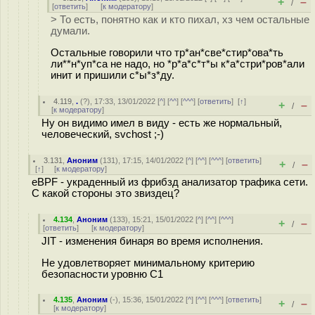
+
–
/
[
ответить
]
[
к модератору
]
> То есть, понятно как и кто пихал, хз чем остальные
думали.
Остальные говорили что тр*ан*све*стир*ова*ть
ли**н*уп*са не надо, но *р*а*с*т*ы к*а*стри*ров*али
инит и пришили с*ы*з*ду.
4.119
,
.
(
?
), 17:33, 13/01/2022 [
^
] [
^^
] [
^^^
] [
ответить
]
[
↑
]
+
–
/
[
к модератору
]
Ну он видимо имел в виду - есть же нормальный,
человеческий, svchost ;-)
3.131
,
Аноним
(
131
), 17:15, 14/01/2022 [
^
] [
^^
] [
^^^
] [
ответить
]
+
–
/
[
↑
] [
к модератору
]
eBPF - украденный из фрибзд анализатор трафика сети.
С какой стороны это звиздец?
4.134
,
Аноним
(
133
), 15:21, 15/01/2022 [
^
] [
^^
] [
^^^
]
+
–
/
[
ответить
]
[
к модератору
]
JIT - изменения бинаря во время исполнения.
Не удовлетворяет минимальному критерию
безопасности уровню C1
4.135
,
Аноним
(
-
), 15:36, 15/01/2022 [
^
] [
^^
] [
^^^
] [
ответить
]
+
–
/
[
к модератору
]