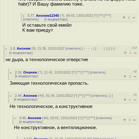
habr)? И Вашу фамилию тоже.
5.77
,
Аноним12345
(
?
), 09:43, 13/01/2022 [
^
] [
^^
] [
^^^
]
+
–
/
[
ответить
]
[
к модератору
]
И оставьте свой емейл
К вам приедут
+17
1.8
,
Аноним
(
8
), 21:35, 12/01/2022 [
ответить
] [
﹢﹢﹢
] [
· · ·
]
[
↓
] [
↑
]
+
–
[
к модератору
]
/
не дыра, а технологическое отверстие
+2
2.10
,
Онаним
(
?
), 21:41, 12/01/2022 [
^
] [
^^
] [
^^^
] [
ответить
]
+
–
[
к модератору
]
/
Зияющая технологическая пропасть.
+1
2.44
,
Аноним
(
44
), 01:34, 13/01/2022 [
^
] [
^^
] [
^^^
] [
ответить
]
[
↓
]
+
–
[
к модератору
]
/
Не технологическое, а конструктивное
3.46
,
Аноним
(
46
), 02:01, 13/01/2022 [
^
] [
^^
] [
^^^
] [
ответить
]
+
–
/
[
к модератору
]
Не конструктивное, а вентялиционное.