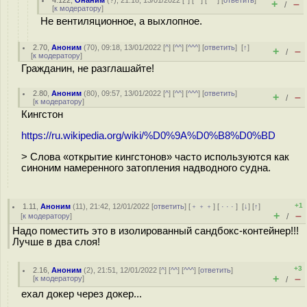
4.122
,
Онаним
(
?
), 21:18, 13/01/2022 [
^
] [
^^
] [
^^^
] [
ответить
]
+
–
/
[
к модератору
]
Не вентиляционное, а выхлопное.
2.70
,
Аноним
(
70
), 09:18, 13/01/2022 [
^
] [
^^
] [
^^^
] [
ответить
]
[
↑
]
+
–
/
[
к модератору
]
Гражданин, не разглашайте!
2.80
,
Аноним
(
80
), 09:57, 13/01/2022 [
^
] [
^^
] [
^^^
] [
ответить
]
+
–
/
[
к модератору
]
Кингстон
https://ru.wikipedia.org/wiki/%D0%9A%D0%B8%D0%BD
> Слова «открытие кингстонов» часто используются как
синоним намеренного затопления надводного судна.
+1
1.11
,
Аноним
(
11
), 21:42, 12/01/2022 [
ответить
] [
﹢﹢﹢
] [
· · ·
]
[
↓
] [
↑
]
+
–
[
к модератору
]
/
Надо поместить это в изолированный сандбокс-контейнер!!!
Лучше в два слоя!
+3
2.16
,
Аноним
(
2
), 21:51, 12/01/2022 [
^
] [
^^
] [
^^^
] [
ответить
]
+
–
[
к модератору
]
/
ехал докер через докер...