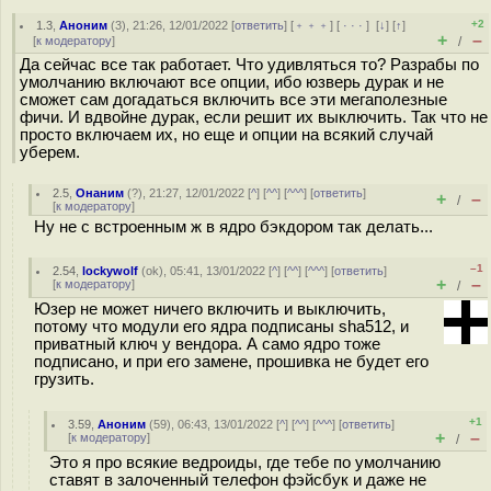
+2
1.3
,
Аноним
(
3
), 21:26, 12/01/2022 [
ответить
] [
﹢﹢﹢
] [
· · ·
]
[
↓
] [
↑
]
+
–
[
к модератору
]
/
Да сейчас все так работает. Что удивляться то? Разрабы по
умолчанию включают все опции, ибо юзверь дурак и не
сможет сам догадаться включить все эти мегаполезные
фичи. И вдвойне дурак, если решит их выключить. Так что не
просто включаем их, но еще и опции на всякий случай
уберем.
2.5
,
Онаним
(
?
), 21:27, 12/01/2022 [
^
] [
^^
] [
^^^
] [
ответить
]
+
–
/
[
к модератору
]
Ну не с встроенным ж в ядро бэкдором так делать...
–1
2.54
,
lockywolf
(
ok
), 05:41, 13/01/2022 [
^
] [
^^
] [
^^^
] [
ответить
]
+
–
[
к модератору
]
/
Юзер не может ничего включить и выключить,
потому что модули его ядра подписаны sha512, и
приватный ключ у вендора. А само ядро тоже
подписано, и при его замене, прошивка не будет его
грузить.
+1
3.59
,
Аноним
(
59
), 06:43, 13/01/2022 [
^
] [
^^
] [
^^^
] [
ответить
]
+
–
[
к модератору
]
/
Это я про всякие ведроиды, где тебе по умолчанию
ставят в залоченный телефон фэйсбук и даже не