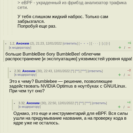
> eBPF - украденный из фрибзд анализатор трафика
сети.
У тебя слишком жидкий наброс. Только сам
забрызгался.
Попробуй еще раз.
+6
1.2
,
Аноним
(
2
), 21:23, 12/01/2022 [
ответить
] [
﹢﹢﹢
] [
· · ·
]
[
↓
] [
↑
]
+
–
[
к модератору
]
/
больше BumbleBee богу BumbleBee! облегчим
распространение [и эксплуатацию] уязвимостей уровня ядра!
–2
2.30
,
Аноним
(
30
), 22:43, 12/01/2022 [
^
] [
^^
] [
^^^
] [
ответить
]
+
–
[
к модератору
]
/
Это к чему? Bumblebee — решение, позволяющее
задействовать NVIDIA Optimus в ноутбуках с GNU/Linux.
При чем тут оно?
+4
3.32
,
Аноним
(
30
), 22:50, 12/01/2022 [
^
] [
^^
] [
^^^
] [
ответить
]
+
–
[
к модератору
]
/
Однако, это еще и инструментарий для eBPF. Вся силы
ушли на придумывание названия, а на проверку кода в
ядре уже не осталось.