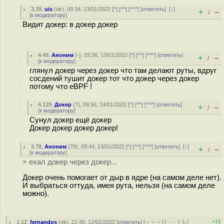
3.39
,
uis
(
ok
), 00:34, 13/01/2022 [
^
] [
^^
] [
^^^
] [
ответить
]
[
↓
]
+
–
/
[
к модератору
]
Видит докер: в докер докер
4.49
,
Аноним
(
-
), 03:36, 13/01/2022 [
^
] [
^^
] [
^^^
] [
ответить
]
+
–
/
[
к модератору
]
глянул докер через докер что там делают руты, вдруг
сосдений тушит докер тот что докер через докер
потому что eBPF !
4.129
,
Докер
(
?
), 09:56, 14/01/2022 [
^
] [
^^
] [
^^^
] [
ответить
]
+
–
/
[
к модератору
]
Сунул докер ещё докер
Докер докер докер докер!
3.78
,
Аноним
(
78
), 09:44, 13/01/2022 [
^
] [
^^
] [
^^^
] [
ответить
]
[
↑
]
+
–
/
[
к модератору
]
> ехал докер через докер...
Докер очень помогает от дыр в ядре (на самом деле нет).
И выбраться оттуда, имея рута, нельзя (на самом деле
можно).
+12
1.12
,
fernandos
(
ok
), 21:45, 12/01/2022 [
ответить
] [
﹢﹢﹢
] [
· · ·
]
[
↓
]