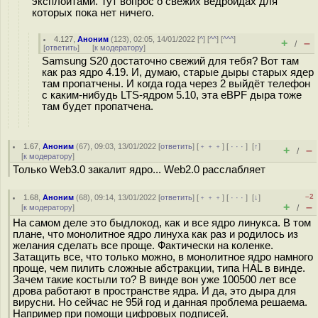
эксплоитами. Тут вопрос о свежих ведроидах для
которых пока нет ничего.
4.127
,
Аноним
(
123
), 02:05, 14/01/2022 [
^
] [
^^
] [
^^^
]
+
–
/
[
ответить
]
[
к модератору
]
Samsung S20 достаточно свежий для тебя? Вот там
как раз ядро 4.19. И, думаю, старые дыры старых ядер
там пропатчены. И когда года через 2 выйдёт телефон
с каким-нибудь LTS-ядром 5.10, эта eBPF дыра тоже
там будет пропатчена.
1.67
,
Аноним
(
67
), 09:03, 13/01/2022 [
ответить
] [
﹢﹢﹢
] [
· · ·
]
[
↑
]
+
–
/
[
к модератору
]
Только Web3.0 закалит ядро... Web2.0 расслабляет
–2
1.68
,
Аноним
(
68
), 09:14, 13/01/2022 [
ответить
] [
﹢﹢﹢
] [
· · ·
]
[
↓
]
+
–
[
к модератору
]
/
На самом деле это быдлокод, как и все ядро линукса. В том
плане, что монолитное ядро линуха как раз и родилось из
желания сделать все проще. Фактически на коленке.
Затащить все, что только можно, в монолитное ядро намного
проще, чем пилить сложные абстракции, типа HAL в винде.
Зачем такие костыли то? В винде вон уже 100500 лет все
дрова работают в пространстве ядра. И да, это дыра для
вирусни. Но сейчас не 95й год и данная проблема решаема.
Например при помощи цифровых подписей.