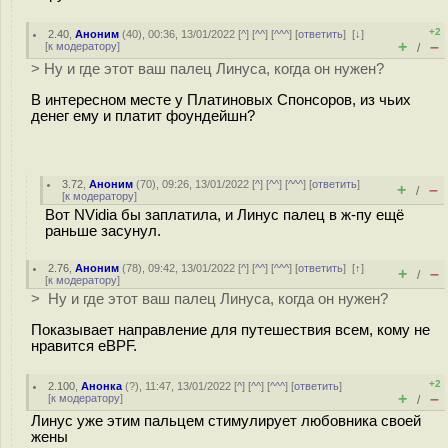
+2
2.40
,
Аноним
(
40
), 00:36, 13/01/2022 [
^
] [
^^
] [
^^^
] [
ответить
]
[
↓
]
+
–
[
к модератору
]
/
> Ну и где этот ваш палец Линуса, когда он нужен?
В интересном месте у Платиновых Спонсоров, из чьих
денег ему и платит фоундейшн?
3.72
,
Аноним
(
70
), 09:26, 13/01/2022 [
^
] [
^^
] [
^^^
] [
ответить
]
+
–
/
[
к модератору
]
Вот NVidia бы заплатила, и Линус палец в ж-пу ещё
раньше засунул.
2.76
,
Аноним
(
78
), 09:42, 13/01/2022 [
^
] [
^^
] [
^^^
] [
ответить
]
[
↑
]
+
–
/
[
к модератору
]
> Ну и где этот ваш палец Линуса, когда он нужен?
Показывает направление для путешествия всем, кому не
нравится eBPF.
+2
2.100
,
Анонка
(
?
), 11:47, 13/01/2022 [
^
] [
^^
] [
^^^
] [
ответить
]
+
–
[
к модератору
]
/
Линус уже этим пальцем стимулирует любовника своей
жены