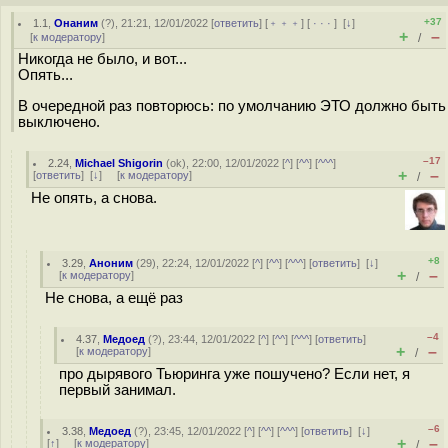
+37
1.1
,
Онаним
(
?
), 21:21, 12/01/2022 [
ответить
] [
﹢﹢﹢
] [
· · ·
]
[
↓
]
+
–
[
к модератору
]
/
Никогда не было, и вот...
Опять...
В очередной раз повторюсь: по умолчанию ЭТО должно быть
выключено.
–17
2.24
,
Michael Shigorin
(
ok
), 22:00, 12/01/2022 [
^
] [
^^
] [
^^^
]
+
–
[
ответить
]
[
↓
] [
к модератору
]
/
Не опять, а снова.
+8
3.29
,
Аноним
(
29
), 22:24, 12/01/2022 [
^
] [
^^
] [
^^^
] [
ответить
]
[
↓
]
+
–
[
к модератору
]
/
Не снова, а ещё раз
–4
4.37
,
Медоед
(
?
), 23:44, 12/01/2022 [
^
] [
^^
] [
^^^
] [
ответить
]
+
–
[
к модератору
]
/
про дырявого Тьюринга уже пошучено? Если нет, я
первый занимал.
–6
3.38
,
Медоед
(
?
), 23:45, 12/01/2022 [
^
] [
^^
] [
^^^
] [
ответить
]
[
↓
]
+
–
[
↑
] [
к модератору
]
/