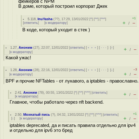
фейкеров с NPM
В доме, который построил корпорат Джек
+1
5.118
,
InuYasha
(
??
), 17:29, 13/01/2022 [
^
] [
^^
] [
^^^
]
+
–
[
ответить
]
[
к модератору
]
/
В коде, который уходит в стек )
1.27
,
Аноним
(
27
), 22:07, 12/01/2022 [
ответить
] [
﹢﹢﹢
] [
· · ·
]
[
↑
]
+
–
/
[
к модератору
]
Какой ужас!
–3
1.28
,
Аноним
(
28
), 22:16, 12/01/2022 [
ответить
] [
﹢﹢﹢
] [
· · ·
]
[
↓
]
+
–
[
к модератору
]
/
BPF и прочие NFTables - от лукавого, а iptables - православно.
2.41
,
Аноним
(
78
), 00:55, 13/01/2022 [
^
] [
^^
] [
^^^
] [
ответить
]
+
–
/
[
к модератору
]
Главное, чтобы работало через nft backend.
+1
2.50
,
Мохнатый пись
(
?
), 04:32, 13/01/2022 [
^
] [
^^
] [
^^^
] [
ответить
]
+
–
[
↓
] [
к модератору
]
/
iptables deprecated, да и писать правила отдельно для ipv4
и отдельно для ipv6 это бред