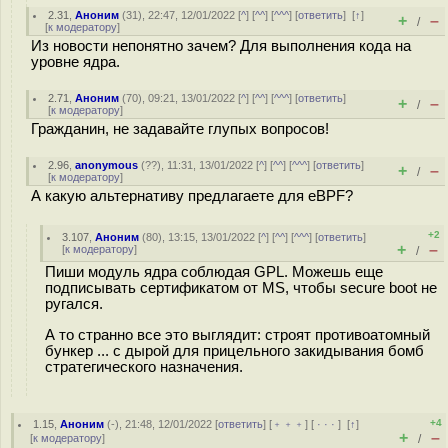
2.31
,
Аноним
(
31
), 22:47, 12/01/2022 [
^
] [
^^
] [
^^^
] [
ответить
]
[
↑
]
+
–
/
[
к модератору
]
Из новости непонятно зачем? Для выполнения кода на
уровне ядра.
2.71
,
Аноним
(
70
), 09:21, 13/01/2022 [
^
] [
^^
] [
^^^
] [
ответить
]
+
–
/
[
к модератору
]
Гражданин, не задавайте глупых вопросов!
2.96
,
anonymous
(
??
), 11:31, 13/01/2022 [
^
] [
^^
] [
^^^
] [
ответить
]
+
–
/
[
к модератору
]
А какую альтернативу предлагаете для eBPF?
+2
3.107
,
Аноним
(
80
), 13:15, 13/01/2022 [
^
] [
^^
] [
^^^
] [
ответить
]
+
–
[
к модератору
]
/
Пиши модуль ядра соблюдая GPL. Можешь еще
подписывать сертификатом от MS, чтобы secure boot не
ругался.
А то странно все это выглядит: строят противоатомный
бункер ... с дырой для прицельного закидывания бомб
стратегического назначения.
+4
1.15
,
Аноним
(
-
), 21:48, 12/01/2022 [
ответить
] [
﹢﹢﹢
] [
· · ·
]
[
↑
]
+
–
[
к модератору
]
/