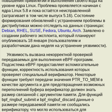
повышения привилегий и выполнения своего кода на
уровне ядра Linux. Проблема проявляется начиная с
ядра Linux 5.8 и пока остаётся неисправленной
(затрагивает в том числе выпуск 5.16). Состояние
формирования обновлений с устранением проблемы в
дистрибутивах можно отследить на данных страницах:
Debian
,
RHEL
,
SUSE
,
Fedora
,
Ubuntu
,
Arch
. Заявлено о
создании рабочего эксплоита, который планируют
опубликовать 18 января (пользователям и
разработчикам дана неделя на устранение уязвимости).
Уязвимость вызвана некорректной проверкой
передаваемых для выполнения eBPF-программ.
Подсистема eBPF предоставляет вспомогательные
функции, корректность использования которых
проверяет специальный верификатор. Некоторые
функции требуют передачи значения PTR_TO_MEM в
качестве аргумента и для предотвращения возможных
переполнений буфера верификатор должен знать
размер связанной с аргументом памяти. Для функций
bpf_ringbuf_submit и bpf_ringbuf_discard данные о
размере передаваемой памяти не сообщались
верификатору, что могло использоваться для