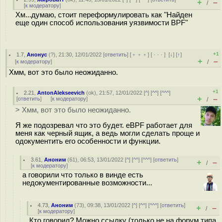
+
–
/
[
к модератору
]
Хм...думаю, стоит переформулировать как "Найден
еще один способ использования уязвимости BPF"
+1
1.7
,
Анонус
(
?
), 21:30, 12/01/2022 [
ответить
] [
﹢﹢﹢
] [
· · ·
]
[
↓
] [
↑
]
+
–
[
к модератору
]
/
Хмм, вот это было неожиданно.
+1
2.21
,
AntonAlekseevich
(
ok
), 21:57, 12/01/2022 [
^
] [
^^
] [
^^^
]
+
–
[
ответить
]
[
к модератору
]
/
> Хмм, вот это было неожиданно.
Я же подозревал что это будет. eBPF работает для
меня как черный ящик, а ведь могли сделать проще и
одокументить его особенности и функции.
3.61
,
Аноним
(
61
), 06:53, 13/01/2022 [
^
] [
^^
] [
^^^
] [
ответить
]
+
–
/
[
к модератору
]
а говорили что только в винде есть
недокументированные возможности...
4.73
,
Аноним
(
73
), 09:38, 13/01/2022 [
^
] [
^^
] [
^^^
] [
ответить
]
+
–
/
[
к модератору
]
Кто говорил? Можно ссылку (только не на форум типа