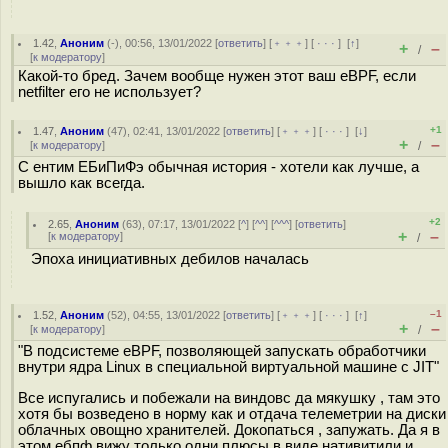
1.42
,
Аноним
(
-
), 00:56, 13/01/2022 [
ответить
] [
﹢﹢﹢
] [
· · ·
]
[
↑
]
+
–
/
[
к модератору
]
Какой-то бред. Зачем вообще нужен этот ваш eBPF, если
netfilter его не использует?
+1
1.47
,
Аноним
(
47
), 02:41, 13/01/2022 [
ответить
] [
﹢﹢﹢
] [
· · ·
]
[
↓
]
+
–
[
к модератору
]
/
С ентим ЕБиПиФэ обычная история - хотели как лучше, а
вышло как всегда.
+2
2.65
,
Аноним
(
63
), 07:17, 13/01/2022 [
^
] [
^^
] [
^^^
] [
ответить
]
+
–
[
к модератору
]
/
Эпоха инициативных дебилов началась
–1
1.52
,
Аноним
(
52
), 04:55, 13/01/2022 [
ответить
] [
﹢﹢﹢
] [
· · ·
]
[
↑
]
+
–
[
к модератору
]
/
"В подсистеме eBPF, позволяющей запускать обработчики
внутри ядра Linux в специальной виртуальной машине с JIT"
Все испугались и побежали на виндовс да мякушку , там это
хотя бы возведено в норму как и отдача телеметрии на диски
облачных овощно хранителей. Докопаться , запужать. Да я в
этом ебпф вижу только одни плюсы в виде нативитили и