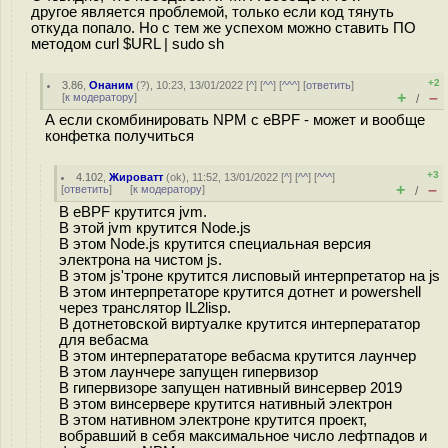
другое является проблемой, только если код тянуть
откуда попало. Но с тем же успехом можно ставить ПО
методом curl $URL | sudo sh
+2
3.86
,
Онаним
(
?
), 10:23, 13/01/2022 [
^
] [
^^
] [
^^^
] [
ответить
]
+
–
[
к модератору
]
/
А если скомбинировать NPM с eBPF - может и вообще
конфетка получиться
+3
4.102
,
Жироватт
(
ok
), 11:52, 13/01/2022 [
^
] [
^^
] [
^^^
]
+
–
[
ответить
]
[
к модератору
]
/
В eBPF крутится jvm.
В этой jvm крутится Node.js
В этом Node.js крутится специальная версия
электрона на чистом js.
В этом js'троне крутится лисповый интерпретатор на js
В этом интерпретаторе крутится дотнет и powershell
через транслятор IL2lisp.
В дотнетовской виртуалке крутится интерперататор
для вебасма
В этом интерперататоре вебасма крутится лаунчер
В этом лаунчере запущен гипервизор
В гипервизоре запущен нативный винсервер 2019
В этом винсервере крутится нативный электрон
В этом нативном электроне крутится проект,
вобравший в себя максимальное число лефтпадов и