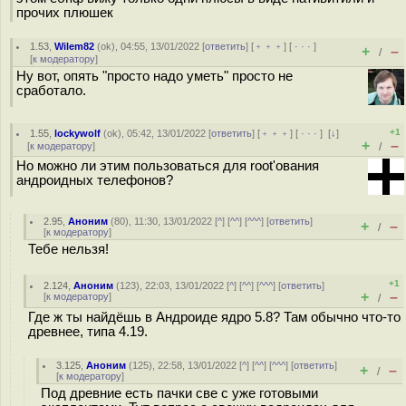
прочих плюшек
1.53
,
Wilem82
(
ok
), 04:55, 13/01/2022 [
ответить
] [
﹢﹢﹢
] [
· · ·
]
+
–
/
[
к модератору
]
Ну вот, опять "просто надо уметь" просто не
сработало.
+1
1.55
,
lockywolf
(
ok
), 05:42, 13/01/2022 [
ответить
] [
﹢﹢﹢
] [
· · ·
]
[
↓
]
+
–
[
к модератору
]
/
Но можно ли этим пользоваться для root'ования
андроидных телефонов?
2.95
,
Аноним
(
80
), 11:30, 13/01/2022 [
^
] [
^^
] [
^^^
] [
ответить
]
+
–
/
[
к модератору
]
Тебе нельзя!
+1
2.124
,
Аноним
(
123
), 22:03, 13/01/2022 [
^
] [
^^
] [
^^^
] [
ответить
]
+
–
[
к модератору
]
/
Где ж ты найдёшь в Андроиде ядро 5.8? Там обычно что-то
древнее, типа 4.19.
3.125
,
Аноним
(
125
), 22:58, 13/01/2022 [
^
] [
^^
] [
^^^
] [
ответить
]
+
–
/
[
к модератору
]
Под древние есть пачки све с уже готовыми