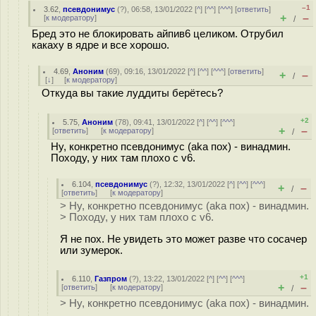
–1
3.62
,
псевдонимус
(
?
), 06:58, 13/01/2022 [
^
] [
^^
] [
^^^
] [
ответить
]
+
–
[
к модератору
]
/
Бред это не блокировать айпив6 целиком. Отрубил
какаху в ядре и все хорошо.
4.69
,
Аноним
(
69
), 09:16, 13/01/2022 [
^
] [
^^
] [
^^^
] [
ответить
]
+
–
/
[
↓
] [
к модератору
]
Откуда вы такие луддиты берётесь?
+2
5.75
,
Аноним
(
78
), 09:41, 13/01/2022 [
^
] [
^^
] [
^^^
]
+
–
[
ответить
]
[
к модератору
]
/
Ну, конкретно псевдонимус (aka пох) - винадмин.
Походу, у них там плохо с v6.
6.104
,
псевдонимус
(
?
), 12:32, 13/01/2022 [
^
] [
^^
] [
^^^
]
+
–
/
[
ответить
]
[
к модератору
]
> Ну, конкретно псевдонимус (aka пох) - винадмин.
> Походу, у них там плохо с v6.
Я не пох. Не увидеть это может разве что сосачер
или зумерок.
+1
6.110
,
Газпром
(
?
), 13:22, 13/01/2022 [
^
] [
^^
] [
^^^
]
+
–
[
ответить
]
[
к модератору
]
/
> Ну, конкретно псевдонимус (aka пох) - винадмин.