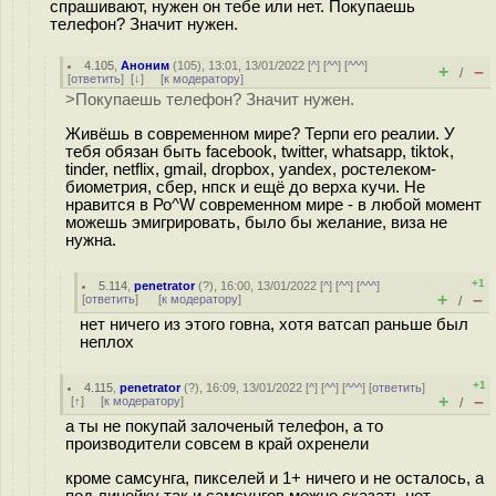
спрашивают, нужен он тебе или нет. Покупаешь
телефон? Значит нужен.
4.105
,
Аноним
(
105
), 13:01, 13/01/2022 [
^
] [
^^
] [
^^^
]
+
–
/
[
ответить
]
[
↓
] [
к модератору
]
>Покупаешь телефон? Значит нужен.
Живёшь в современном мире? Терпи его реалии. У
тебя обязан быть facebook, twitter, whatsapp, tiktok,
tinder, netflix, gmail, dropbox, yandex, ростелеком-
биометрия, сбер, нпск и ещё до верха кучи. Не
нравится в Ро^W современном мире - в любой момент
можешь эмигрировать, было бы желание, виза не
нужна.
+1
5.114
,
penetrator
(
?
), 16:00, 13/01/2022 [
^
] [
^^
] [
^^^
]
+
–
[
ответить
]
[
к модератору
]
/
нет ничего из этого гoвна, хотя ватсап раньше был
неплох
+1
4.115
,
penetrator
(
?
), 16:09, 13/01/2022 [
^
] [
^^
] [
^^^
] [
ответить
]
+
–
[
↑
] [
к модератору
]
/
а ты не покупай залоченый телефон, а то
производители совсем в край охренели
кроме самсунга, пикселей и 1+ ничего и не осталось, а
под линейку так и самсунгов можно сказать нет