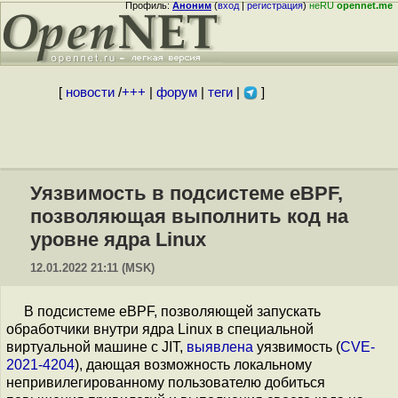
Профиль:
Аноним
(
вход
|
регистрация
)
неRU
opennet.me
[
новости
/
+++
|
форум
|
теги
|
]
Уязвимость в подсистеме eBPF,
позволяющая выполнить код на
уровне ядра Linux
12.01.2022 21:11 (MSK)
В подсистеме eBPF, позволяющей запускать
обработчики внутри ядра Linux в специальной
виртуальной машине с JIT,
выявлена
уязвимость (
CVE-
2021-4204
), дающая возможность локальному
непривилегированному пользователю добиться