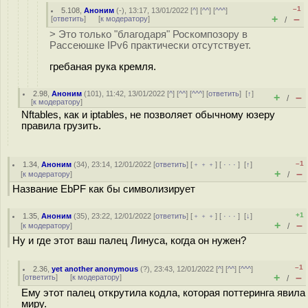
–1
5.108
,
Аноним
(
-
), 13:17, 13/01/2022 [
^
] [
^^
] [
^^^
]
+
–
[
ответить
]
[
к модератору
]
/
> Это только "благодаря" Роскомпозору в
Рассеюшке IPv6 практически отсутствует.
гребаная рука кремля.
2.98
,
Аноним
(
101
), 11:42, 13/01/2022 [
^
] [
^^
] [
^^^
] [
ответить
]
[
↑
]
+
–
/
[
к модератору
]
Nftables, как и iptables, не позволяет обычному юзеру
правила грузить.
–1
1.34
,
Аноним
(
34
), 23:14, 12/01/2022 [
ответить
] [
﹢﹢﹢
] [
· · ·
]
[
↑
]
+
–
[
к модератору
]
/
Название EbPF как бы символизирует
+1
1.35
,
Аноним
(
35
), 23:22, 12/01/2022 [
ответить
] [
﹢﹢﹢
] [
· · ·
]
[
↓
]
+
–
[
к модератору
]
/
Ну и где этот ваш палец Линуса, когда он нужен?
–1
2.36
,
yet another anonymous
(
?
), 23:43, 12/01/2022 [
^
] [
^^
] [
^^^
]
+
–
[
ответить
]
[
к модератору
]
/
Ему этот палец открутила кодла, которая поттеринга явила
миру.