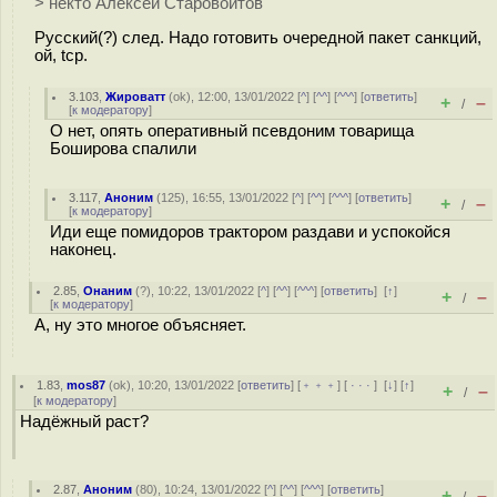
> некто Алексей Старовойтов
Русский(?) след. Надо готовить очередной пакет санкций,
ой, tcp.
3.103
,
Жироватт
(
ok
), 12:00, 13/01/2022 [
^
] [
^^
] [
^^^
] [
ответить
]
+
–
/
[
к модератору
]
О нет, опять оперативный псевдоним товарища
Боширова спалили
3.117
,
Аноним
(
125
), 16:55, 13/01/2022 [
^
] [
^^
] [
^^^
] [
ответить
]
+
–
/
[
к модератору
]
Иди еще помидоров трактором раздави и успокойся
наконец.
2.85
,
Онаним
(
?
), 10:22, 13/01/2022 [
^
] [
^^
] [
^^^
] [
ответить
]
[
↑
]
+
–
/
[
к модератору
]
А, ну это многое объясняет.
1.83
,
mos87
(
ok
), 10:20, 13/01/2022 [
ответить
] [
﹢﹢﹢
] [
· · ·
]
[
↓
] [
↑
]
+
–
/
[
к модератору
]
Надёжный раст?
2.87
,
Аноним
(
80
), 10:24, 13/01/2022 [
^
] [
^^
] [
^^^
] [
ответить
]
+
–