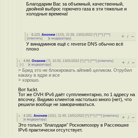
Благодарим Вас за объемный, качественный,
двойной выброс горючего газа в эти тяжелые и
холодные времена!
6.123
,
Аноним
(
123
), 21:56, 13/01/2022 [
^
] [
^^
] [
^^^
]
+
–
/
[
ответить
]
[
к модератору
]
У винадминов ещё с reverse DNS обычно всё
плохо
4.84
,
Онаним
(
?
), 10:20, 13/01/2022 [
^
] [
^^
] [
^^^
] [
ответить
]
+
–
/
[
↑
] [
к модератору
]
> Бред это не блокировать айпив6 целиком. Отрубил
какаху в ядре и все
> хорошо.
Вот fuckt.
Тот же OVH IPv6 даёт супплементарно, по 1 адресу на
впсочку. Видимо клиентов настолько много (нет), что
решили вообще не заморачиваться.
4.101
,
Аноним
(
101
), 11:49, 13/01/2022 [
^
] [
^^
] [
^^^
] [
ответить
]
+
–
/
[
к модератору
]
Это только "благодаря" Роскомпозору в Рассеюшке
IPv6 практически отсутствует.