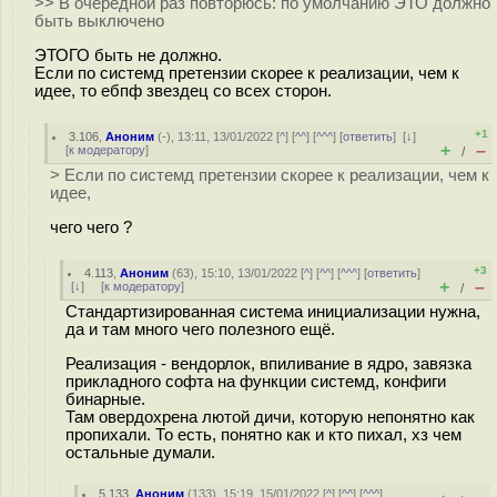
>> В очередной раз повторюсь: по умолчанию ЭТО должно
быть выключено
ЭТОГО быть не должно.
Если по системд претензии скорее к реализации, чем к
идее, то ебпф звездец со всех сторон.
+1
3.106
,
Аноним
(
-
), 13:11, 13/01/2022 [
^
] [
^^
] [
^^^
] [
ответить
]
[
↓
]
+
–
[
к модератору
]
/
> Если по системд претензии скорее к реализации, чем к
идее,
чего чего ?
+3
4.113
,
Аноним
(
63
), 15:10, 13/01/2022 [
^
] [
^^
] [
^^^
] [
ответить
]
+
–
[
↓
] [
к модератору
]
/
Стандартизированная система инициализации нужна,
да и там много чего полезного ещё.
Реализация - вендорлок, впиливание в ядро, завязка
прикладного софта на функции системд, конфиги
бинарные.
Там овердохрена лютой дичи, которую непонятно как
пропихали. То есть, понятно как и кто пихал, хз чем
остальные думали.
5.133
,
Аноним
(
133
), 15:19, 15/01/2022 [
^
] [
^^
] [
^^^
]