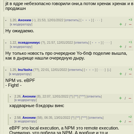
jit в ядре небезопасно говорили они,а потом хренак хренак и в
продакшн
+3
1.20
,
Аноним
(
-
), 21:53, 12/01/2022 [
ответить
] [
﹢﹢﹢
] [
· · ·
]
+
–
[
к модератору
]
/
Ну ожидаемо.
+1
1.22
,
псевдонимус
(
?
), 21:57, 12/01/2022 [
ответить
] [
﹢﹢﹢
] [
· · ·
]
+
–
[
к модератору
]
/
Ну только новость про очередное Yo-бпф поделие вышла,
как в дырище нашли очередную дыру.
+1
1.25
,
InuYasha
(
??
), 22:01, 12/01/2022 [
ответить
] [
﹢﹢﹢
] [
· · ·
]
[
↓
]
+
–
[
к модератору
]
/
NPM vs. eBPF
- Fight! -
2.26
,
Аноним
(
8
), 22:07, 12/01/2022 [
^
] [
^^
] [
^^^
] [
ответить
]
+
–
/
[
к модератору
]
хардварные бэкдоры винс
+2
2.58
,
Аноним
(
58
), 06:35, 13/01/2022 [
^
] [
^^
] [
^^^
] [
ответить
]
+
–
[
к модератору
]
/
eBPF это local execution, а NPM это remote execution.
Очевидно, что победа за NPM. А вообще и то и