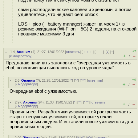
сами расплодили вские каловеи и хренооми, а потом
удивляетесь, что не дают oem unlock
LOS + pico (+ battery manager) живет на моем 1+ в
режиме ожидания (Wi-Fi on + 5G) 2 недели, на стоковой
прошивке максимум 3 дня
+7
1.4
,
Аноним
(
4
), 21:27, 12/01/2022 [
ответить
] [
﹢﹢﹢
] [
· · ·
]
[
↓
] [
↑
]
+
–
[
к модератору
]
/
Предлагаю начинать заголовки с "очередная уязвимость в
ebpf, позволяющая выполнить код на уровне ядра".
+4
2.6
,
Онаним
(
?
), 21:28, 12/01/2022 [
^
] [
^^
] [
^^^
] [
ответить
]
+
–
[
к модератору
]
/
Очередная ebpf с уязвимостью.
2.97
,
Аноним
(
94
), 11:33, 13/01/2022 [
^
] [
^^
] [
^^^
] [
ответить
]
+
–
/
[
к модератору
]
Правильнее. Разработчики уязвимостей раскрыли часть
старых ненужных уязвимостей, которые утекли
неправильным людям. И вставили новые уязвимости для
правильных людей.
2.99
,
Жироватт
(
ok
), 11:43, 13/01/2022 [
^
] [
^^
] [
^^^
] [
ответить
]