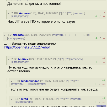
Да не опять, детка, а постоянно!
–1
2.110
,
Аноним
(
110
), 16:46, 17/05/2021 [
^
] [
^^
] [
^^^
] [
ответить
]
+
–
[
к модератору
]
/
Нах JIT и все ПО которое его использует!
–1
1.2
,
Леголас
(
ok
), 13:01, 14/05/2021 [
ответить
] [
﹢﹢﹢
] [
· · ·
]
[
↓
] [
↑
]
+
–
[
к модератору
]
/
для Винды-то поди аналогично
https://opennet.ru/55127-ebpf
–1
2.32
,
Аноним
(
32
), 14:38, 14/05/2021 [
^
] [
^^
] [
^^^
] [
ответить
]
+
–
[
к модератору
]
/
Ну если код коммуниздили, а это наверняка так, то
естесственно.
+1
3.50
,
hindoohindoo
(
?
), 16:37, 14/05/2021 [
^
] [
^^
] [
^^^
]
+
–
[
ответить
]
[
к модератору
]
/
только мелкомягкие не будут исправлять как всегда
+1
3.57
,
lufog
(
ok
), 19:22, 14/05/2021 [
^
] [
^^
] [
^^^
] [
ответить
]
+
–
[
к модератору
]
/