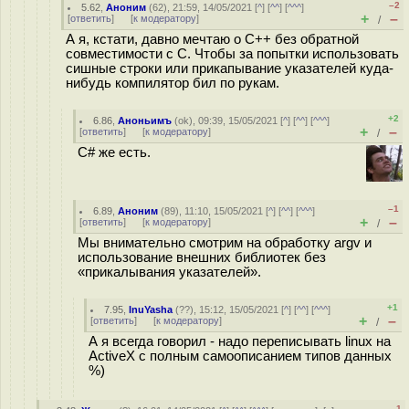
–2
5.62
,
Аноним
(
62
), 21:59, 14/05/2021 [
^
] [
^^
] [
^^^
]
+
–
[
ответить
]
[
к модератору
]
/
А я, кстати, давно мечтаю о С++ без обратной
совместимости с C. Чтобы за попытки использовать
сишные строки или прикапывание указателей куда-
нибудь компилятор бил по рукам.
+2
6.86
,
Аноньимъ
(
ok
), 09:39, 15/05/2021 [
^
] [
^^
] [
^^^
]
+
–
[
ответить
]
[
к модератору
]
/
C# же есть.
–1
6.89
,
Аноним
(
89
), 11:10, 15/05/2021 [
^
] [
^^
] [
^^^
]
+
–
[
ответить
]
[
к модератору
]
/
Мы внимательно смотрим на обработку argv и
использование внешних библиотек без
«прикалывания указателей».
+1
7.95
,
InuYasha
(
??
), 15:12, 15/05/2021 [
^
] [
^^
] [
^^^
]
+
–
[
ответить
]
[
к модератору
]
/
А я всегда говорил - надо переписывать linux на
ActiveX с полным самоописанием типов данных
%)
–1