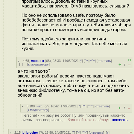
проигрывалось. Довольно таки в крупных
масштабах, например, Ютуб называлось, слышал?
Но оно не использовало usafe, поэтому было
небебебезопастно! И вообще немодная устаревшая
фигня - даже не могло стырить у тебя ключи ssh при
попытке просто посмотреть исходник редактором.
Поэтому адобу его запритили-запритили
использовать. Вот, жрем чодали. Так себе местная
кухня.
+1
4.68
,
Аноним
(
68
), 23:33, 14/05/2021 [
^
] [
^^
] [
^^^
] [
ответить
]
+
–
[
↑
] [
к модератору
]
/
а что не так-то?
вкалывают роботы) версии пакетов подымают
автоматом… сишечке такое и не снилось - там либо
всё написать самому, либо помучаться и подключить
внешнюю библиотечку, тоже на си, но вот без авто-
обновлений
5.108
,
нах..
(
?
), 16:42, 17/05/2021 [
^
] [
^^
] [
^^^
] [
ответить
]
+
–
/
[
к модератору
]
Herschel - ни разу не робот Ну или продвинутый какой-то
очень - разговаривать,...
большой текст свёрнут,
показать
–1
2.15
,
bi brother
(
?
), 13:59, 14/05/2021 [
^
] [
^^
] [
^^^
] [
ответить
]
[
↑
]