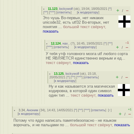
11.123
,
lockywolf
(
ok
), 19:04, 18/05/2021 [
^
]
+
–
/
[
^^
] [
^^^
] [
ответить
]
[
к модератору
]
Это чушь Во-первых, нет никаких
unicode32, есть utf32 Во-вторых, нет
понятия ...
большой текст свёрнут,
показать
–1
12.124
,
нах..
(
?
), 16:45, 19/05/2021 [
^
] [
^^
]
+
–
[
^^^
] [
ответить
]
[
к модератору
]
/
У тебя утф головного мозга utf любого сорта
НЕ ЯВЛЯЕТСЯ единственно верным и ед...
текст свёрнут,
показать
13.125
,
lockywolf
(
ok
), 15:18,
+
–
20/05/2021 [
^
] [
^^
] [
^^^
] [
ответить
]
/
[
к модератору
]
Ну и как называется эта магическая
кодировка, в которой один символ
один тип ...
текст свёрнут,
показать
+1
3.34
,
Аноним
(
34
), 14:43, 14/05/2021 [
^
] [
^^
] [
^^^
] [
ответить
]
[
↑
]
+
–
[
к модератору
]
/
Потому что ядро написать памятебезопасно - не языком
ворочать, и не пальцами по ...
большой текст свёрнут,
показать