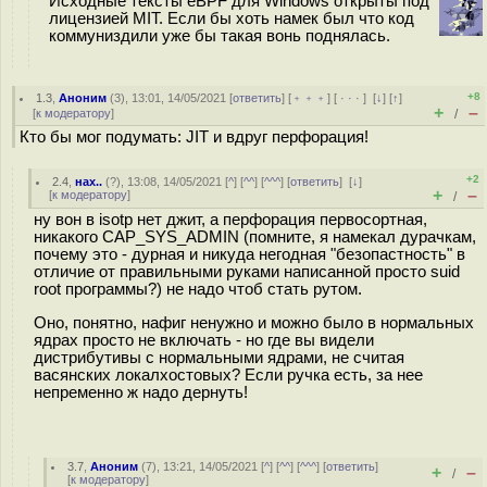
Исходные тексты eBPF для Windows открыты под
лицензией MIT. Если бы хоть намек был что код
коммуниздили уже бы такая вонь поднялась.
+8
1.3
,
Аноним
(
3
), 13:01, 14/05/2021 [
ответить
] [
﹢﹢﹢
] [
· · ·
]
[
↓
] [
↑
]
+
–
[
к модератору
]
/
Кто бы мог подумать: JIT и вдруг перфорация!
+2
2.4
,
нах..
(
?
), 13:08, 14/05/2021 [
^
] [
^^
] [
^^^
] [
ответить
]
[
↓
]
+
–
[
к модератору
]
/
ну вон в isotp нет джит, а перфорация первосортная,
никакого CAP_SYS_ADMIN (помните, я намекал дурачкам,
почему это - дурная и никуда негодная "безопастность" в
отличие от правильными руками написанной просто suid
root программы?) не надо чтоб стать рутом.
Оно, понятно, нафиг ненужно и можно было в нормальных
ядрах просто не включать - но где вы видели
дистрибутивы с нормальными ядрами, не считая
васянских локалхостовых? Если ручка есть, за нее
непременно ж надо дернуть!
3.7
,
Аноним
(
7
), 13:21, 14/05/2021 [
^
] [
^^
] [
^^^
] [
ответить
]
+
–
/
[
к модератору
]