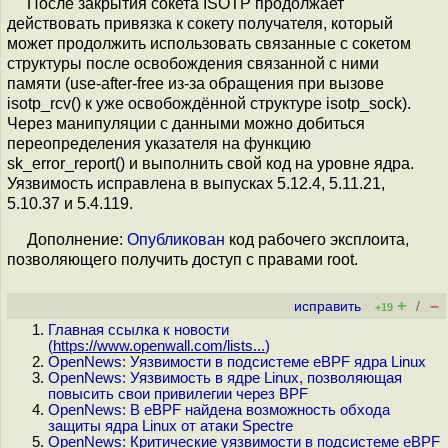
После закрытия сокета ISOTP продолжает
действовать привязка к сокету получателя, который
может продолжить использовать связанные с сокетом
структуры после освобождения связанной с ними
памяти (use-after-free из-за обращения при вызове
isotp_rcv() к уже освобождённой структуре isotp_sock).
Через манипуляции с данными можно добиться
переопределения указателя на функцию
sk_error_report() и выполнить свой код на уровне ядра.
Уязвимость исправлена в выпусках 5.12.4, 5.11.21,
5.10.37 и 5.4.119.
Дополнение:
Опубликован
код рабочего эксплоита,
позволяющего получить доступ с правами root.
+
–
исправить
/
+19
Главная ссылка к новости
(
https://www.openwall.com/lists...
)
OpenNews: Уязвимости в подсистеме eBPF ядра Linux
OpenNews: Уязвимость в ядре Linux, позволяющая
повысить свои привилегии через BPF
OpenNews: В eBPF найдена возможность обхода
защиты ядра Linux от атаки Spectre
OpenNews: Критические уязвимости в подсистеме eBPF