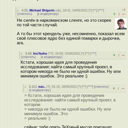
–1
4.55
,
Michael Shigorin
(
ok
), 18:31, 14/05/2021 [
^
] [
^^
] [
^^^
]
+
–
[
ответить
]
[
к модератору
]
/
Не силён в наркоманском сленге, но это скорее
по той части случай.
А то бы этот крендель уже, несомненно, показал всем
своё плюсовое ядро без единой помарки и дырочки,
ага.
5.94
,
InuYasha
(
??
), 15:09, 15/05/2021 [
^
] [
^^
] [
^^^
]
+
–
/
[
ответить
]
[
к модератору
]
Кстати, хорошая идея для проведения
исследования: найти самый крупный проект, в
котором никогда не было ни одной ошибки. Ну или
минимум ошибок. Это реальнее :)
6.113
,
нах..
(
?
), 01:15, 18/05/2021 [
^
] [
^^
] [
^^^
] [
ответить
]
+
–
/
[
к модератору
]
> Кстати, хорошая идея для проведения
исследования: найти самый крупный проект, в
котором
> никогда не было ни одной ошибки. Ну или
минимум ошибок. Это
> реальнее :)
сейчас тебе опять TeXовый мусор притащат.