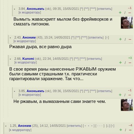
–1
3.84
,
Аноньимъ
(
ok
), 09:35, 15/05/2021 [
^
] [
^^
] [
^^^
] [
ответить
]
+
–
[
к модератору
]
/
Вымыть жаваскрипт мылом без фреймворков и
смазать питоном.
2.43
,
Аноним
(
43
), 15:24, 14/05/2021 [
^
] [
^^
] [
^^^
] [
ответить
]
[
↑
]
+
–
/
[
к модератору
]
Ржавая дыра, все равно дыра
+3
2.66
,
Kuromi
(
ok
), 22:34, 14/05/2021 [
^
] [
^^
] [
^^^
] [
ответить
]
+
–
[
к модератору
]
/
В свое время раны нанесенные РЖАВЫМ оружием
были самыми страшными т.к. практически
гарантировали заражение. Так что...
–1
3.85
,
Аноньимъ
(
ok
), 09:36, 15/05/2021 [
^
] [
^^
] [
^^^
] [
ответить
]
+
–
[
к модератору
]
/
Не ржавым, а вымазанным сами знаете чем.
–4
1.25
,
Аноним
(
25
), 14:12, 14/05/2021 [
ответить
] [
﹢﹢﹢
] [
· · ·
]
[
↓
] [
↑
]
+
–
[
к модератору
]
/