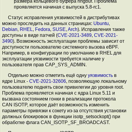
размера кольцевого буфера ringbuf. Проблема
проявляется начиная с выпуска 5.8-rc1.
Статус исправления уязвимостей в дистрибутивах
можно проследить на данных страницах:
Ubuntu
,
Debian
,
RHEL
,
Fedora
,
SUSE
,
Arch
). Исправления также
доступны в виде патчей (
CVE-2021-3489
,
CVE-2021-
3490
). Возможность эксплуатации проблемы зависит от
доступности пользователю системного вызова eBPF.
Например, в конфигурации по умолчанию в RHEL для
эксплуатации уязвимости требуется наличие у
пользователя прав CAP_SYS_ADMIN.
Отдельно можно отметить ещё одну
уязвимость
в
ядре Linux -
CVE-2021-32606
, позволяющую локальному
пользователю поднять свои привилегии до уровня root.
Проблема проявляется начиная с ядра Linux 5.11 и
вызвана состоянием гонки в реализации протокола
CAN ISOTP, которое даёт возможность изменить
параметры привязки к сокету из-за отсутствия установки
должных блокировок в функции isotp_setsockopt() при
обработке флага CAN_ISOTP_SF_BROADCAST.