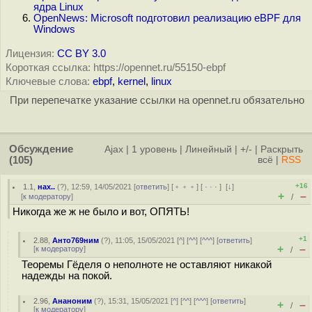
ядра Linux
OpenNews: Microsoft подготовил реализацию eBPF для
Windows
Лицензия:
CC BY 3.0
Короткая ссылка: https://opennet.ru/55150-ebpf
Ключевые слова:
ebpf
,
kernel
,
linux
При перепечатке указание ссылки на opennet.ru обязательно
Обсуждение
Ajax
|
1 уровень
|
Линейный
|
+/-
|
Раскрыть
(105)
всё
|
RSS
+16
1.1
,
нах..
(
?
), 12:59, 14/05/2021 [
ответить
] [
﹢﹢﹢
] [
· · ·
]
[
↓
]
+
–
[
к модератору
]
/
Никогда же ж не было и вот, ОПЯТЬ!
+1
2.88
,
Анто769ним
(
?
), 11:05, 15/05/2021 [
^
] [
^^
] [
^^^
] [
ответить
]
+
–
[
к модератору
]
/
Теоремы Гёделя о неполноте не оставляют никакой
надежды на покой.
2.96
,
Ананоним
(
?
), 15:31, 15/05/2021 [
^
] [
^^
] [
^^^
] [
ответить
]
+
–
/
[
к модератору
]