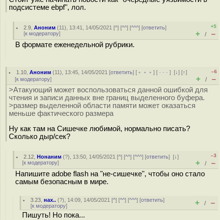
подсистеме ebpf", лол.
+5
2.9
,
Аноним
(
11
), 13:41, 14/05/2021 [
^
] [
^^
] [
^^^
] [
ответить
]
+
–
[
к модератору
]
/
В формате еженедельной рубрики.
–6
1.10
,
Аноним
(
11
), 13:45, 14/05/2021 [
ответить
] [
﹢﹢﹢
] [
· · ·
]
[
↓
] [
↑
]
+
–
[
к модератору
]
/
>Атакующий может воспользоваться данной ошибкой для
чтения и записи данных вне границ выделенного буфера.
>размер выделенной области памяти может оказаться
меньше фактического размера
Ну как там на Сишечке любимой, нормально писать?
Сколько дыр/сек?
–3
2.12
,
Нонаним
(
?
), 13:50, 14/05/2021 [
^
] [
^^
] [
^^^
] [
ответить
]
[
↓
]
+
–
[
к модератору
]
/
Напишите adobe flash на "не-сишечке", чтобы оно стало
самым безопасным в мире.
3.23
,
нах..
(
?
), 14:09, 14/05/2021 [
^
] [
^^
] [
^^^
] [
ответить
]
+
–
/
[
к модератору
]
Пишуть! Но пока...