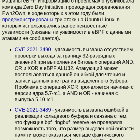
машины eBPF. Информацию о проблемах опубликовала
команда Zero Day Initiative, проводящая соревнования
Pwn2Own, в ходе которых в этом году были
продемонстрированы
три атаки на Ubuntu Linux, в
которых использовались ранее неизвестные
уязвимости (связаны ли уявзимости в eBPF с данными
атаками не сообщается).
CVE-2021-3490
- уязвимость вызвана отсутствием
проверки выхода за границу 32-разрядных
значений при выполнения битовых операций AND,
OR и XOR в eBPF ALU32. Атакующий может
воспользоваться данной ошибкой для чтения и
записи данных вне границ выделенного буфера.
Проблема с операций XOR проявляется начиная с
версии ядра 5.7-rc1, а AND и OR - начиная с
выпуска 5.10-rc1.
CVE-2021-3489
- уязвимость вызвана ошибкой в
реализации кольцевого буфера и связана с тем,
что функция bpf_ringbuf_reserve не проверяла
возможность того, что размер выделенной области
памяти может оказаться меньше фактического