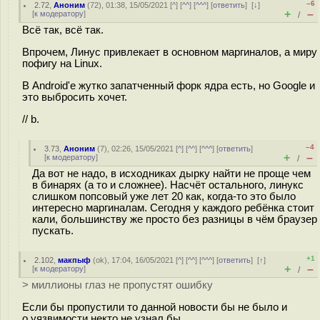
–6
2.72
,
Аноним
(
72
), 01:38, 15/05/2021 [
^
] [
^^
] [
^^^
] [
ответить
]
[
↓
]
+
–
[
к модератору
]
/
Всё так, всё так.
Впрочем, Линус привлекает в основном маргиналов, а миру
пофигу на Linux.
В Android'е жутко запатченный форк ядра есть, но Google и
это выбросить хочет.
// b.
–4
3.73
,
Аноним
(
7
), 02:26, 15/05/2021 [
^
] [
^^
] [
^^^
] [
ответить
]
+
–
[
к модератору
]
/
Да вот не надо, в исходниках дырку найти не проще чем
в бинарях (а то и сложнее). Насчёт остального, линукс
слишком попсовый уже лет 20 как, когда-то это было
интересно маргиналам. Сегодня у каждого ребёнка стоит
кали, большинству же просто без разницы в чём браузер
пускать.
+1
2.102
,
макпыф
(
ok
), 17:04, 16/05/2021 [
^
] [
^^
] [
^^^
] [
ответить
]
[
↑
]
+
–
[
к модератору
]
/
> миллионы глаз не пропустят ошибку
Если бы пропустили то данной новости бы не было и
о уязвимости некто не узнал бы