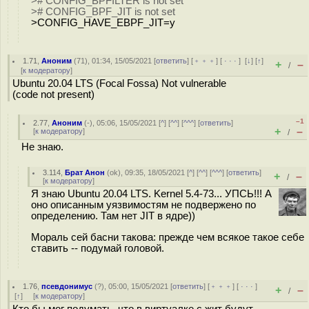
># CONFIG_BPFILTER is not set
># CONFIG_BPF_JIT is not set
>CONFIG_HAVE_EBPF_JIT=y
1.71
,
Аноним
(
71
), 01:34, 15/05/2021 [
ответить
] [
﹢﹢﹢
] [
· · ·
]
[
↓
] [
↑
]
+
–
/
[
к модератору
]
Ubuntu 20.04 LTS (Focal Fossa) Not vulnerable
(code not present)
–1
2.77
,
Аноним
(
-
), 05:06, 15/05/2021 [
^
] [
^^
] [
^^^
] [
ответить
]
+
–
[
к модератору
]
/
Не знаю.
3.114
,
Брат Анон
(
ok
), 09:35, 18/05/2021 [
^
] [
^^
] [
^^^
] [
ответить
]
+
–
/
[
к модератору
]
Я знаю Ubuntu 20.04 LTS. Kernel 5.4-73... УПСЬ!!! А
оно описанным уязвимостям не подвержено по
определению. Там нет JIT в ядре))
Мораль сей басни такова: прежде чем всякое такое себе
ставить -- подумай головой.
1.76
,
псевдонимус
(
?
), 05:00, 15/05/2021 [
ответить
] [
﹢﹢﹢
] [
· · ·
]
+
–
/
[
↑
] [
к модератору
]