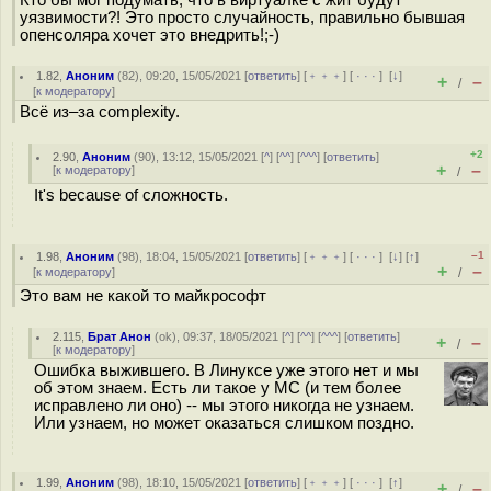
Кто бы мог подумать, что в виртуалке с жит будут
уязвимости?! Это просто случайность, правильно бывшая
опенсоляра хочет это внедрить!;-)
1.82
,
Аноним
(
82
), 09:20, 15/05/2021 [
ответить
] [
﹢﹢﹢
] [
· · ·
]
[
↓
]
+
–
/
[
к модератору
]
Всё из–за complexity.
+2
2.90
,
Аноним
(
90
), 13:12, 15/05/2021 [
^
] [
^^
] [
^^^
] [
ответить
]
+
–
[
к модератору
]
/
It's because of сложность.
–1
1.98
,
Аноним
(
98
), 18:04, 15/05/2021 [
ответить
] [
﹢﹢﹢
] [
· · ·
]
[
↓
] [
↑
]
+
–
[
к модератору
]
/
Это вам не какой то майкрософт
2.115
,
Брат Анон
(
ok
), 09:37, 18/05/2021 [
^
] [
^^
] [
^^^
] [
ответить
]
+
–
/
[
к модератору
]
Ошибка выжившего. В Линуксе уже этого нет и мы
об этом знаем. Есть ли такое у МС (и тем более
исправлено ли оно) -- мы этого никогда не узнаем.
Или узнаем, но может оказаться слишком поздно.
1.99
,
Аноним
(
98
), 18:10, 15/05/2021 [
ответить
] [
﹢﹢﹢
] [
· · ·
]
[
↑
]
+
–
/