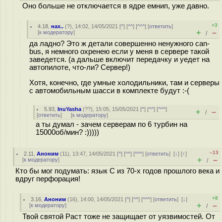
Оно больше не отключается в ядре емнип, уже давно.
+3
4.18
,
нах..
(
?
), 14:02, 14/05/2021 [
^
] [
^^
] [
^^^
] [
ответить
]
+
–
[
к модератору
]
/
да ладно? Это ж детали совершенно ненужного can-
bus, я немного охренею если у меня в сервере такой
заведется. (а дальше включит передачку и уедет на
автопилоте, что-ли? Сервер!)
Хотя, конечно, где умные холодильники, там и серверы
с автомобильным шасси в комплекте будут :-(
5.93
,
InuYasha
(
??
), 15:05, 15/05/2021 [
^
] [
^^
] [
^^^
]
+
–
/
[
ответить
]
[
к модератору
]
а ты думал - зачем серверам по 6 турбин на
15000об/мин? :)))))
–13
2.11
,
Аноним
(
11
), 13:47, 14/05/2021 [
^
] [
^^
] [
^^^
] [
ответить
]
[
↓
] [
↑
]
+
–
[
к модератору
]
/
Кто бы мог подумать: язык C из 70-х годов прошлого века и
вдруг перфорация!
+8
3.16
,
Аноним
(
16
), 14:00, 14/05/2021 [
^
] [
^^
] [
^^^
] [
ответить
]
[
↓
]
+
–
[
к модератору
]
/
Твой святой Раст тоже не защищает от уязвимостей. От