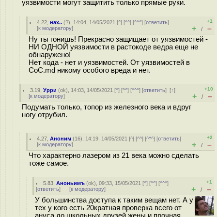
уязвимости могут защитить только прямые руки.
+1
4.22
,
нах..
(
?
), 14:04, 14/05/2021 [
^
] [
^^
] [
^^^
] [
ответить
]
+
–
[
к модератору
]
/
Ну ты гонишь! Прекрасно защищает от уязвимостей -
НИ ОДНОЙ уязвимости в растокоде ведра еще не
обнаружено!
Нет кода - нет и уязвимостей. От уязвимостей в
CoC.md никому особого вреда и нет.
+10
3.19
,
Урри
(
ok
), 14:03, 14/05/2021 [
^
] [
^^
] [
^^^
] [
ответить
]
[
↑
]
+
–
[
к модератору
]
/
Подумать только, топор из железного века и вдруг
ногу отрубил.
+2
4.27
,
Аноним
(
16
), 14:19, 14/05/2021 [
^
] [
^^
] [
^^^
] [
ответить
]
+
–
[
к модератору
]
/
Что характерно лазером из 21 века можно сделать
тоже самое.
+1
5.83
,
Аноньимъ
(
ok
), 09:33, 15/05/2021 [
^
] [
^^
] [
^^^
]
+
–
[
ответить
]
[
к модератору
]
/
У большинства доступа к таким вещам нет. А у
тех у кого есть 20кратная проверка всего от
ануса до школьных друзей жены и прочная