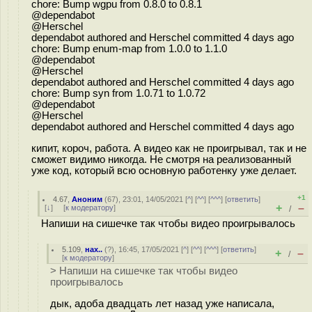
chore: Bump wgpu from 0.8.0 to 0.8.1
@dependabot
@Herschel
dependabot authored and Herschel committed 4 days ago
chore: Bump enum-map from 1.0.0 to 1.1.0
@dependabot
@Herschel
dependabot authored and Herschel committed 4 days ago
chore: Bump syn from 1.0.71 to 1.0.72
@dependabot
@Herschel
dependabot authored and Herschel committed 4 days ago
кипит, короч, работа. А видео как не проигрывал, так и не
сможет видимо никогда. Не смотря на реализованный
уже код, который всю основную работенку уже делает.
+1
4.67
,
Аноним
(
67
), 23:01, 14/05/2021 [
^
] [
^^
] [
^^^
] [
ответить
]
+
–
[
↓
] [
к модератору
]
/
Напиши на сишечке так чтобы видео проигрывалось
5.109
,
нах..
(
?
), 16:45, 17/05/2021 [
^
] [
^^
] [
^^^
] [
ответить
]
+
–
/
[
к модератору
]
> Напиши на сишечке так чтобы видео
проигрывалось
дык, адоба двадцать лет назад уже написала,