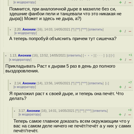
+
–
[
к модератору
]
/
Помнится, при аналогичной дыре в мазилле без си,
здешние фанбои пели и танцевали что это никакая не
дыра)) Может и здесь не дыра, а?)
2.20
,
Аноним
(
16
), 14:03, 14/05/2021 [
^
] [
^^
] [
^^^
] [
ответить
]
+
–
/
[
к модератору
]
А теперь попробуй объяснить причем тут сишечка?
+1
1.13
,
Аноним
(
16
), 13:52, 14/05/2021 [
ответить
] [
﹢﹢﹢
] [
· · ·
]
[
↓
] [
↑
]
+
–
[
к модератору
]
/
Прикладывать Раст к дырам 5 раз в день до полного
выздоровления.
+7
2.14
,
Аноним
(
14
), 13:56, 14/05/2021 [
^
] [
^^
] [
^^^
] [
ответить
]
[
↓
]
+
–
[
к модератору
]
/
Я приложил раст к своей дыре, и теперь она печёт. Что
делать?
+3
3.17
,
Аноним
(
16
), 14:01, 14/05/2021 [
^
] [
^^
] [
^^^
] [
ответить
]
+
–
[
к модератору
]
/
Теперь самое главное доказать всем окружающим что у
вас на самом деле ничего не печёт/течёт а у них у самих
печёт/течёт.