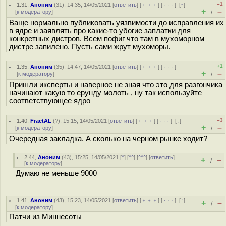
–1
1.31
,
Аноним
(
31
), 14:35, 14/05/2021 [
ответить
] [
﹢﹢﹢
] [
· · ·
]
[
↑
]
+
–
[
к модератору
]
/
Ваще нормально публиковать уязвимости до исправления их
в ядре и заявлять про какие-то убогие заплатки для
конкретных дистров. Всем пофиг что там в мухоморном
дистре запилено. Пусть сами жрут мухоморы.
+1
1.35
,
Аноним
(
35
), 14:47, 14/05/2021 [
ответить
] [
﹢﹢﹢
] [
· · ·
]
+
–
[
к модератору
]
/
Пришли иксперты и наверное не зная что это для разгончика
начинают какую то ерунду молоть , ну так используйте
соответствующее ядро
–3
1.40
,
FractAL
(
?
), 15:15, 14/05/2021 [
ответить
] [
﹢﹢﹢
] [
· · ·
]
[
↓
]
+
–
[
к модератору
]
/
Очередная закладка. А сколько на черном рынке ходит?
2.44
,
Аноним
(
43
), 15:25, 14/05/2021 [
^
] [
^^
] [
^^^
] [
ответить
]
+
–
/
[
к модератору
]
Думаю не меньше 9000
1.41
,
Аноним
(
43
), 15:23, 14/05/2021 [
ответить
] [
﹢﹢﹢
] [
· · ·
]
[
↑
]
+
–
/
[
к модератору
]
Патчи из Миннесоты