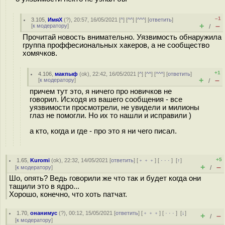
–1
3.105
,
ИмяХ
(
?
), 20:57, 16/05/2021 [
^
] [
^^
] [
^^^
] [
ответить
]
+
–
[
к модератору
]
/
Прочитай новость внимательно. Уязвимость обнаружила
группа проффесиональных хакеров, а не сообщество
хомячков.
+1
4.106
,
макпыф
(
ok
), 22:42, 16/05/2021 [
^
] [
^^
] [
^^^
] [
ответить
]
+
–
[
к модератору
]
/
причем тут это, я ничего про новичков не
говорил. Исходя из вашего сообщения - все
уязвимости просмотрели, не увидели и милионы
глаз не помогли. Но их то нашли и исправили )
а кто, когда и где - про это я ни чего писал.
+5
1.65
,
Kuromi
(
ok
), 22:32, 14/05/2021 [
ответить
] [
﹢﹢﹢
] [
· · ·
]
[
↑
]
+
–
[
к модератору
]
/
Шо, опять? Ведь говорили же что так и будет когда они
тащили это в ядро...
Хорошо, конечно, что хоть патчат.
1.70
,
онанимус
(
?
), 00:12, 15/05/2021 [
ответить
] [
﹢﹢﹢
] [
· · ·
]
[
↓
]
+
–
/
[
к модератору
]