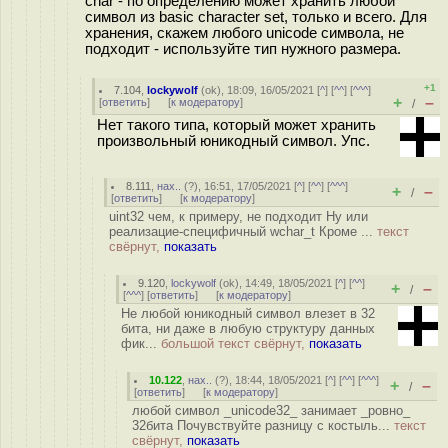
char - по определению может хранить любой
символ из basic character set, только и всего. Для
хранения, скажем любого unicode символа, не
подходит - используйте тип нужного размера.
+1
7.104
,
lockywolf
(
ok
), 18:09, 16/05/2021 [
^
] [
^^
] [
^^^
]
+
–
[
ответить
]
[
к модератору
]
/
Нет такого типа, который может хранить
произвольный юникодный символ. Упс.
8.111
,
нах..
(
?
), 16:51, 17/05/2021 [
^
] [
^^
] [
^^^
]
+
–
/
[
ответить
]
[
к модератору
]
uint32 чем, к примеру, не подходит Ну или
реализацие-специфичный wchar_t Кроме ...
текст
свёрнут,
показать
9.120
,
lockywolf
(
ok
), 14:49, 18/05/2021 [
^
] [
^^
]
+
–
/
[
^^^
] [
ответить
]
[
к модератору
]
Не любой юникодный символ влезет в 32
бита, ни даже в любую структуру данных
фик...
большой текст свёрнут,
показать
10.122
,
нах..
(
?
), 18:44, 18/05/2021 [
^
] [
^^
] [
^^^
]
+
–
/
[
ответить
]
[
к модератору
]
любой символ _unicode32_ занимает _ровно_
32бита Почувствуйте разницу с костыль...
текст
свёрнут,
показать