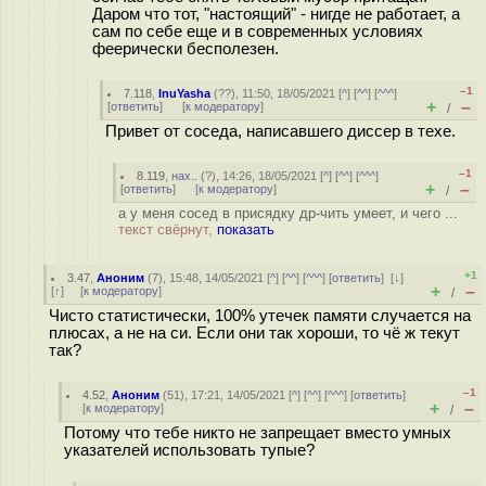
Даром что тот, "настоящий" - нигде не работает, а
сам по себе еще и в современных условиях
феерически бесполезен.
–1
7.118
,
InuYasha
(
??
), 11:50, 18/05/2021 [
^
] [
^^
] [
^^^
]
+
–
[
ответить
]
[
к модератору
]
/
Привет от соседа, написавшего диссер в техе.
–1
8.119
,
нах..
(
?
), 14:26, 18/05/2021 [
^
] [
^^
] [
^^^
]
+
–
[
ответить
]
[
к модератору
]
/
а у меня сосед в присядку др-чить умеет, и чего ...
текст свёрнут,
показать
+1
3.47
,
Аноним
(
7
), 15:48, 14/05/2021 [
^
] [
^^
] [
^^^
] [
ответить
]
[
↓
]
+
–
[
↑
] [
к модератору
]
/
Чисто статистически, 100% утечек памяти случается на
плюсах, а не на си. Если они так хороши, то чё ж текут
так?
–1
4.52
,
Аноним
(
51
), 17:21, 14/05/2021 [
^
] [
^^
] [
^^^
] [
ответить
]
+
–
[
к модератору
]
/
Потому что тебе никто не запрещает вместо умных
указателей использовать тупые?