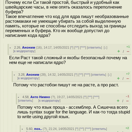
Почему если Си такой простой, быстрый и удобный как
швейцарские часы, в нем опять оказалось переполнение
буфера?
Такое впечатление что код для ядра пишут необразованные
растомакаки не умеющие убирать за собой выделенную
память, которые не способны отследить выход за границы
переменных и буфера. Кто их вообще допустил до
написания кода ядра?
+1
2.26
,
Аноним
(
16
), 14:17, 14/05/2021 [
^
] [
^^
] [
^^^
] [
ответить
]
[
↓
]
+
–
[
к модератору
]
/
Если Раст такой сложный и якобы безопасный почему на
нем еще не написали ядро?
+7
3.28
,
Аноним
(
28
), 14:32, 14/05/2021 [
^
] [
^^
] [
^^^
] [
ответить
]
[
↓
]
+
–
[
к модератору
]
/
Потому что растобои пишут не на расте, а про раст.
–1
4.58
,
Анто Нимно
(
?
), 19:27, 14/05/2021 [
^
] [
^^
] [
^^^
]
+
–
[
ответить
]
[
к модератору
]
/
Потому что язык проца - ассемблер. А Сишечка всего
лишь syntax sugar for the language. И как-то тогда stupid
to write using другой язык.
+2
5.60
,
пох..
(
?
), 21:24, 14/05/2021 [
^
] [
^^
] [
^^^
] [
ответить
]