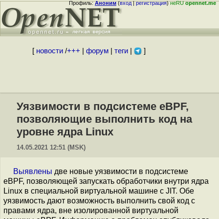
Профиль:
Аноним
(
вход
|
регистрация
)
неRU
opennet.me
[
новости
/
+++
|
форум
|
теги
|
]
Уязвимости в подсистеме eBPF,
позволяющие выполнить код на
уровне ядра Linux
14.05.2021 12:51 (MSK)
Выявлены
две новые уязвимости в подсистеме
eBPF, позволяющей запускать обработчики внутри ядра
Linux в специальной виртуальной машине с JIT. Обе
уязвимость дают возможность выполнить свой код с
правами ядра, вне изолированной виртуальной