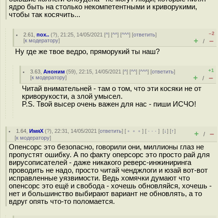
ядро быть на столько некомпетентными и криворукими,
чтобы так косячить...
–2
2.61
,
пох..
(
?
), 21:25, 14/05/2021 [
^
] [
^^
] [
^^^
] [
ответить
]
+
–
[
к модератору
]
/
Ну где же твое ведро, пряморукий ты наш?
+1
3.63
,
Аноним
(
59
), 22:15, 14/05/2021 [
^
] [
^^
] [
^^^
] [
ответить
]
+
–
[
к модератору
]
/
Читай внимательней - там о том, что эти косяки не от
криворукости, а злой умысел.
P.S. Твой высер очень важен для нас - пиши ИСЧО!
1.64
,
ИмяХ
(
?
), 22:31, 14/05/2021 [
ответить
] [
﹢﹢﹢
] [
· · ·
]
[
↓
] [
↑
]
+
–
/
[
к модератору
]
Опенсорс это безопасно, говорили они, миллионы глаз не
пропустят ошибку. А по факту оперсорс это просто рай для
вирусописателей - даже никакого реверс-инжиниринга
проводить не надо, просто читай ченджлоги и юзай вот-вот
исправленные уязвимости. Ведь хомячки думают что
опенсорс это ещё и свобода - хочешь обновляйся, хочешь -
нет и большинство выбирают вариант не обновлять, а то
вдруг опять что-то поломается.