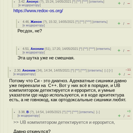
3.42
,
Анонус
(
?
), 15:24, 14/05/2021 [
^
] [
^^
] [
^^^
] [
ответить
]
+
–
/
[
к модератору
]
https://www.redox-os.org/
4.46
,
Жинон
(
?
), 15:32, 14/05/2021 [
^
] [
^^
] [
^^^
] [
ответить
]
+
–
/
[
к модератору
]
Ресдох, не?
4.51
,
Аноним
(
51
), 17:20, 14/05/2021 [
^
] [
^^
] [
^^^
] [
ответить
]
+
–
/
[
к модератору
]
Эта шутка уже не смешная.
–11
2.30
,
Аноним
(
34
), 14:34, 14/05/2021 [
^
] [
^^
] [
^^^
] [
ответить
]
[
↓
] [
↑
]
+
–
[
к модератору
]
/
Потому что Си - это диагноз. Адекватные сишники давно
уже переехали на C++. Вот у них всё в порядке, и UB
компилятором детектируется и еррорится, и умные
указатели где надо используются, и в коде архитектура
есть, а не говнокод, как ортодоксальные сишники любят.
+3
3.38
,
B
(
?
), 14:54, 14/05/2021 [
^
] [
^^
] [
^^^
] [
ответить
]
[
↓
]
+
–
[
к модератору
]
/
>> UB компилятором детектируется и еррорится,
Давно откинулся?