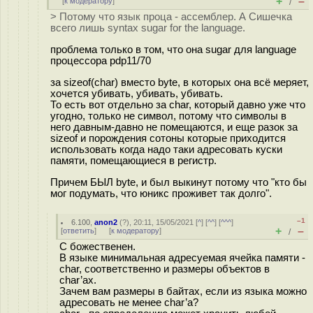
+
–
[
к модератору
]
/
> Потому что язык проца - ассемблер. А Сишечка
всего лишь syntax sugar for the language.
проблема только в том, что она sugar для language
процессора pdp11/70
за sizeof(char) вместо byte, в которых она всё меряет,
хочется убивать, убивать, убивать.
То есть вот отдельно за char, который давно уже что
угодно, только не символ, потому что символы в
него давным-давно не помещаются, и еще разок за
sizeof и порождения сотоны которые приходится
использовать когда надо таки адресовать куски
памяти, помещающиеся в регистр.
Причем БЫЛ byte, и был выкинут потому что "кто бы
мог подумать, что юникс проживет так долго".
–1
6.100
,
anon2
(
?
), 20:11, 15/05/2021 [
^
] [
^^
] [
^^^
]
+
–
[
ответить
]
[
к модератору
]
/
С божественен.
В языке минимальная адресуемая ячейка памяти -
char, соответственно и размеры объектов в
char’ах.
Зачем вам размеры в байтах, если из языка можно
адресовать не менее char’а?