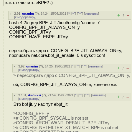
как отключить eBPF? :)
2.91
,
onanim
(
?
), 14:24, 15/05/2021 [
^
] [
^^
] [
^^^
] [
ответить
]
+
–
/
[
к модератору
]
bash-4.2# grep BPF_JIT /boot/config-'uname -r'
CONFIG_BPF_JIT_ALWAYS_ON=y
CONFIG_BPF_JIT=y
CONFIG_HAVE_EBPF_JIT=y
пересобрать ядро с CONFIG_BPF_JIT_ALWAYS_ON=y,
прописать net.core.bpf_jit_enable=0 в sysctl.conf
3.92
,
onanim
(
?
), 14:25, 15/05/2021 [
^
] [
^^
] [
^^^
] [
ответить
]
+
–
/
[
к модератору
]
> пересобрать ядро с CONFIG_BPF_JIT_ALWAYS_ON=y,
ой, CONFIG_BPF_JIT_ALWAYS_ON=n, конечно же.
3.101
,
Аноним
(
7
), 21:54, 15/05/2021 [
^
] [
^^
] [
^^^
] [
ответить
]
+
–
/
[
к модератору
]
Это bpf jit, у нас тут ebpf_jit
>CONFIG_BPF=y
># CONFIG_BPF_SYSCALL is not set
>CONFIG_ARCH_WANT_DEFAULT_BPF_JIT=y
># CONFIG_NETFILTER_XT_MATCH_BPF is not set