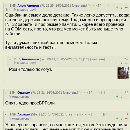
1.45
,
Анон Анонов
(
?
), 15:28, 14/05/2021 [
ответить
] [
﹢﹢﹢
] [
· · ·
]
+
–
/
[
↓
] [
к модератору
]
Ошибки на самом деле детские. Такие легко допустить, когда
в голове держишь всю систему. Тогда можно и про проверки
INT32 забыть, и про размер памяти. Скорее всего проверка
на OOM есть, про то, что размер может быть меньше тупо
забыли.
Тут, я думаю, никакой раст не поможет. Только
внимательность и тесты.
+1
2.87
,
Аноньимъ
(
ok
), 09:41, 15/05/2021 [
^
] [
^^
] [
^^^
] [
ответить
]
+
–
[
к модератору
]
/
Розги только помогут.
+2
1.54
,
Онаним
(
?
), 18:31, 14/05/2021 [
ответить
] [
﹢﹢﹢
] [
· · ·
]
[
↑
]
+
–
[
к модератору
]
/
Опять ядро проeBPFали.
–1
1.59
,
Аноним
(
59
), 21:23, 14/05/2021 [
ответить
] [
﹢﹢﹢
] [
· · ·
]
[
↓
]
+
–
[
к модератору
]
/
Я наверное параноик, но мне кажется, что всё это чудо пилят
бывшие коллеги Сноудена - не могут люди, которые пилят