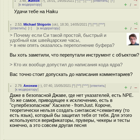
3.48
,
Жинон
(
?
), 16:01, 14/05/2021 [
^
] [
^^
] [
^^^
] [
ответить
]
[
↑
]
+
–
[
к модератору
]
/
Удачи тебе на Haiku
+1
2.53
,
Michael Shigorin
(
ok
), 18:30, 14/05/2021 [
^
] [
^^
] [
^^^
]
+
–
[
ответить
]
[
↑
] [
к модератору
]
/
> Почему если Си такой простой, быстрый и
удобный как швейцарские часы,
> в нем опять оказалось переполнение буфера?
Вы хоть заметили, что перепутали инструмент с объектом?
> Кто их вообще допустил до написания кода ядра?
Вас точно стоит допускать до написания комментариев?
2.79
,
Аноним
(
-
), 07:40, 15/05/2021 [
^
] [
^^
] [
^^^
] [
ответить
]
+
–
/
[
к модератору
]
Даже в безопасной Джаве, где нет указателей, есть NPE.
То же самое, приводящее к исключению, есть в
"супербезопасном" Хаскеле - fromJust. Короче,
теоретически нельзя создать синтаксис+семантику (то
есть язык), который бы защитил тебя от тебя. Для этого
используются верификаторы, пруверы, чекеры и тесты
конечно, а это совсем другая песня