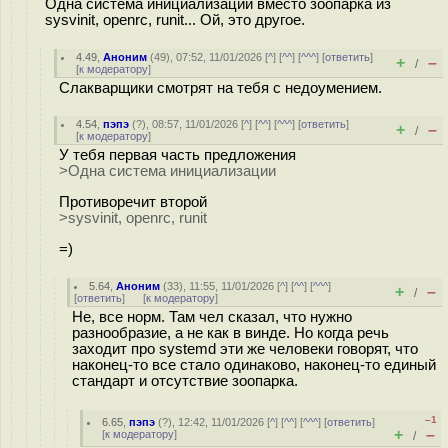
Одна система инициализации вместо зоопарка из
sysvinit, openrc, runit... Ой, это другое.
4.49
,
Аноним
(
49
), 07:52, 11/01/2026 [
^
] [
^^
] [
^^^
] [
ответить
]
+
–
/
[
к модератору
]
Слакварщики смотрят на тебя с недоумением.
4.54
,
пэпэ
(
?
), 08:57, 11/01/2026 [
^
] [
^^
] [
^^^
] [
ответить
]
+
–
/
[
к модератору
]
У тебя первая часть предложения
>Одна система инициализации
Противоречит второй
>sysvinit, openrc, runit
=)
5.64
,
Аноним
(
33
), 11:55, 11/01/2026 [
^
] [
^^
] [
^^^
]
+
–
/
[
ответить
]
[
к модератору
]
Не, все норм. Там чел сказал, что нужно
разнообразие, а не как в винде. Но когда речь
заходит про systemd эти же человеки говорят, что
наконец-то все стало одинаково, наконец-то единый
стандарт и отсутствие зоопарка.
–1
6.65
,
пэпэ
(
?
), 12:42, 11/01/2026 [
^
] [
^^
] [
^^^
] [
ответить
]
+
–
[
к модератору
]
/