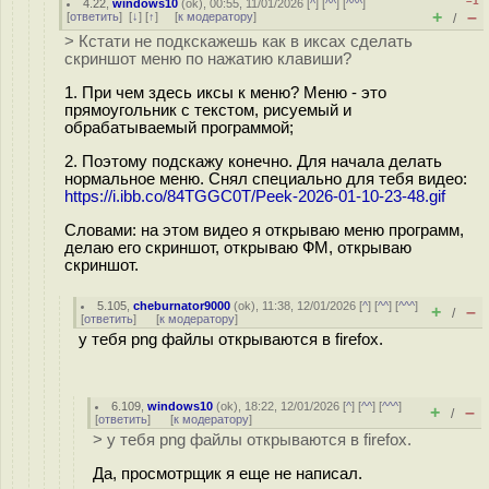
–1
4.22
,
windows10
(
ok
), 00:55, 11/01/2026 [
^
] [
^^
] [
^^^
]
+
–
[
ответить
]
[
↓
] [
↑
] [
к модератору
]
/
> Кстати не подкскажешь как в иксах сделать
скриншот меню по нажатию клавиши?
1. При чем здесь иксы к меню? Меню - это
прямоугольник с текстом, рисуемый и
обрабатываемый программой;
2. Поэтому подскажу конечно. Для начала делать
нормальное меню. Снял специально для тебя видео:
https://i.ibb.co/84TGGC0T/Peek-2026-01-10-23-48.gif
Словами: на этом видео я открываю меню программ,
делаю его скриншот, открываю ФМ, открываю
скриншот.
5.105
,
cheburnator9000
(
ok
), 11:38, 12/01/2026 [
^
] [
^^
] [
^^^
]
+
–
/
[
ответить
]
[
к модератору
]
у тебя png файлы открываются в firefox.
6.109
,
windows10
(
ok
), 18:22, 12/01/2026 [
^
] [
^^
] [
^^^
]
+
–
/
[
ответить
]
[
к модератору
]
> у тебя png файлы открываются в firefox.
Да, просмотрщик я еще не написал.