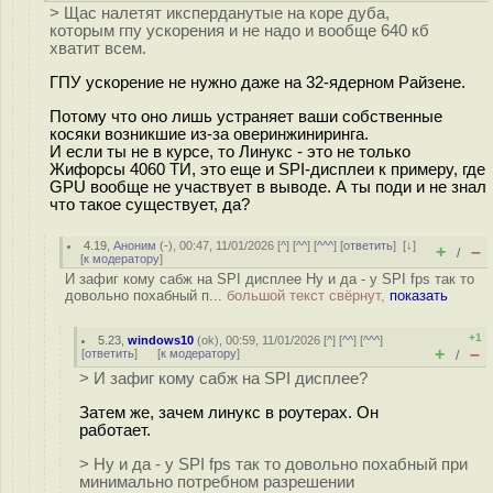
> Щас налетят иксперданутые на коре дуба,
которым гпу ускорения и не надо и вообще 640 кб
хватит всем.
ГПУ ускорение не нужно даже на 32-ядерном Райзене.
Потому что оно лишь устраняет ваши собственные
косяки возникшие из-за оверинжиниринга.
И если ты не в курсе, то Линукс - это не только
Жифорсы 4060 ТИ, это еще и SPI-дисплеи к примеру, где
GPU вообще не участвует в выводе. А ты поди и не знал
что такое существует, да?
4.19
,
Аноним
(
-
), 00:47, 11/01/2026 [
^
] [
^^
] [
^^^
] [
ответить
]
[
↓
]
+
–
/
[
к модератору
]
И зафиг кому сабж на SPI дисплее Ну и да - у SPI fps так то
довольно похабный п...
большой текст свёрнут,
показать
+1
5.23
,
windows10
(
ok
), 00:59, 11/01/2026 [
^
] [
^^
] [
^^^
]
+
–
[
ответить
]
[
к модератору
]
/
> И зафиг кому сабж на SPI дисплее?
Затем же, зачем линукс в роутерах. Он
работает.
> Ну и да - у SPI fps так то довольно похабный при
минимально потребном разрешении