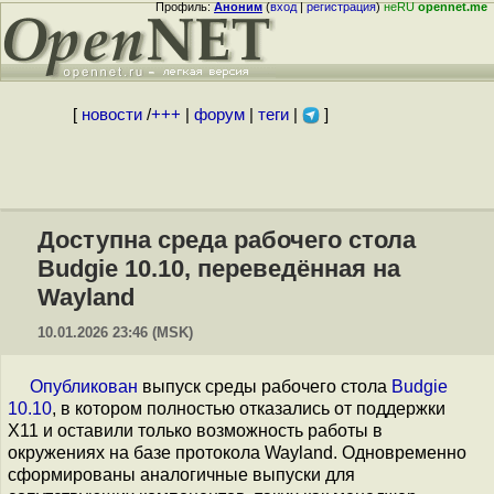
Профиль:
Аноним
(
вход
|
регистрация
)
неRU
opennet.me
[
новости
/
+++
|
форум
|
теги
|
]
Доступна среда рабочего стола
Budgie 10.10, переведённая на
Wayland
10.01.2026 23:46 (MSK)
Опубликован
выпуск среды рабочего стола
Budgie
10.10
, в котором полностью отказались от поддержки
X11 и оставили только возможность работы в
окружениях на базе протокола Wayland. Одновременно
сформированы аналогичные выпуски для