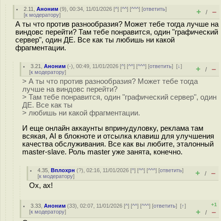
2.11
,
Аноним
(
9
), 00:34, 11/01/2026 [
^
] [
^^
] [
^^^
] [
ответить
]
+
–
/
[
к модератору
]
А ты что против разнообразия? Может тебе тогда лучше на
виндовс перейти? Там тебе понравится, один "графический
сервер", один ДЕ. Все как ты любишь ни какой
фрагментации.
3.21
,
Аноним
(
-
), 00:49, 11/01/2026 [
^
] [
^^
] [
^^^
] [
ответить
]
[
↓
]
+
–
/
[
к модератору
]
> А ты что против разнообразия? Может тебе тогда
лучше на виндовс перейти?
> Там тебе понравится, один "графический сервер", один
ДЕ. Все как ты
> любишь ни какой фрагментации.
И еще онлайн аккаунты впринудуловку, реклама там
всякая, AI в блокноте и отсылка клавиш для улучшения
качества обслуживания. Все как вы любите, эталонный
master-slave. Роль master уже занята, конечно.
4.35
,
Вплохрн
(
?
), 02:16, 11/01/2026 [
^
] [
^^
] [
^^^
] [
ответить
]
+
–
/
[
к модератору
]
Ох, ах!
+1
3.33
,
Аноним
(
33
), 02:07, 11/01/2026 [
^
] [
^^
] [
^^^
] [
ответить
]
[
↑
]
+
–
[
к модератору
]
/