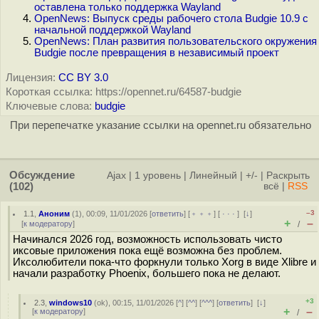
оставлена только поддержка Wayland
OpenNews: Выпуск среды рабочего стола Budgie 10.9 с
начальной поддержкой Wayland
OpenNews: План развития пользовательского окружения
Budgie после превращения в независимый проект
Лицензия:
CC BY 3.0
Короткая ссылка: https://opennet.ru/64587-budgie
Ключевые слова:
budgie
При перепечатке указание ссылки на opennet.ru обязательно
Обсуждение
Ajax
|
1 уровень
|
Линейный
|
+/-
|
Раскрыть
(102)
всё
|
RSS
–3
1.1
,
Аноним
(
1
), 00:09, 11/01/2026 [
ответить
] [
﹢﹢﹢
] [
· · ·
]
[
↓
]
+
–
[
к модератору
]
/
Начинался 2026 год, возможность использовать чисто
иксовые приложения пока ещё возможна без проблем.
Иксолюбители пока-что форкнули только Xorg в виде Xlibre и
начали разработку Phoenix, большего пока не делают.
+3
2.3
,
windows10
(
ok
), 00:15, 11/01/2026 [
^
] [
^^
] [
^^^
] [
ответить
]
[
↓
]
+
–
[
к модератору
]
/