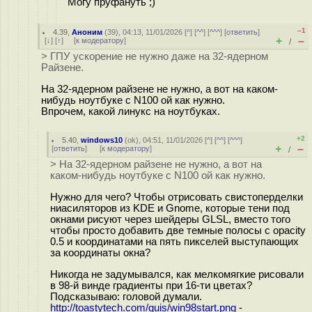
Могу пруфануть ;)
–1
4.39
,
Аноним
(
39
), 04:13, 11/01/2026 [
^
] [
^^
] [
^^^
] [
ответить
]
+
–
[
↓
] [
↑
] [
к модератору
]
/
> ГПУ ускорение не нужно даже на 32-ядерном
Райзене.
На 32-ядерном райзене не нужно, а вот на каком-
нибудь ноутбуке с N100 ой как нужно.
Впрочем, какой линукс на ноутбуках.
+2
5.40
,
windows10
(
ok
), 04:51, 11/01/2026 [
^
] [
^^
] [
^^^
]
+
–
[
ответить
]
[
к модератору
]
/
> На 32-ядерном райзене не нужно, а вот на
каком-нибудь ноутбуке с N100 ой как нужно.
Нужно для чего? Чтобы отрисовать свистоперделки
ниасиляторов из KDE и Gnome, которые тени под
окнами рисуют через шейдеры GLSL, вместо того
чтобы просто добавить две темные полосы с opacity
0.5 и координатами на пять пикселей выступающих
за координаты окна?
Никогда не задумывался, как мелкомягкие рисовали
в 98-й винде градиенты при 16-ти цветах?
Подсказываю: головой думали.
http://toastytech.com/guis/win98start.png
-