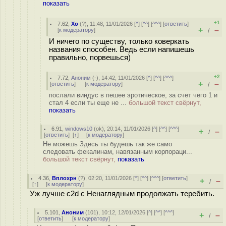
показать
+1
7.62
,
Xo
(
?
), 11:48, 11/01/2026 [
^
] [
^^
] [
^^^
] [
ответить
]
+
–
[
к модератору
]
/
И ничего по существу, только коверкать
названия способен. Ведь если напишешь
правильно, порвешься)
+2
7.72
,
Аноним
(
-
), 14:42, 11/01/2026 [
^
] [
^^
] [
^^^
]
+
–
[
ответить
]
[
к модератору
]
/
послали виндус в пешее эротическое, за счет чего 1 и
стал 4 если ты еще не ...
большой текст свёрнут,
показать
6.91
,
windows10
(
ok
), 20:14, 11/01/2026 [
^
] [
^^
] [
^^^
]
+
–
/
[
ответить
]
[
↑
] [
к модератору
]
Не можешь Здесь ты будешь так же само
следовать фекалинам, навязанным корпораци...
большой текст свёрнут,
показать
4.36
,
Вплохрн
(
?
), 02:20, 11/01/2026 [
^
] [
^^
] [
^^^
] [
ответить
]
+
–
/
[
↑
] [
к модератору
]
Уж лучше c2d с Ненаглядным продолжать теребить.
5.101
,
Аноним
(
101
), 10:12, 12/01/2026 [
^
] [
^^
] [
^^^
]
+
–
/
[
ответить
]
[
к модератору
]