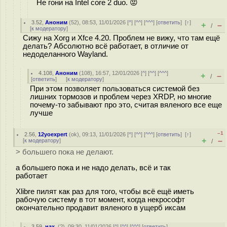
Не гони на Intel core 2 duo. 😡
3.52
,
Аноним
(
52
), 08:53, 11/01/2026 [
^
] [
^^
] [
^^^
] [
ответить
]
[
↑
]
+
–
/
[
к модератору
]
Сижу на Xorg и Xfce 4.20. Проблем не вижу, что там ещё
делать? Абсолютно всё работает, в отличие от
недоделанного Wayland.
4.108
,
Аноним
(
108
), 16:57, 12/01/2026 [
^
] [
^^
] [
^^^
]
+
–
/
[
ответить
]
[
к модератору
]
При этом позволяет пользоваться системой без
лишних тормозов и проблем через XRDP, но многие
почему-то забывают про это, считая вяленого все еще
лучше
–1
2.56
,
12yoexpert
(
ok
), 09:13, 11/01/2026 [
^
] [
^^
] [
^^^
] [
ответить
]
[
↑
]
+
–
[
к модератору
]
/
> большего пока не делают.
а большего пока и не надо делать, всё и так
работает
Xlibre пилят как раз для того, чтобы всё ещё иметь
рабочую систему в тот момент, когда некрософт
окончательно продавит вяленого в ущерб иксам
3.59
,
нах.
(
?
), 09:30, 11/01/2026 [
^
] [
^^
] [
^^^
] [
ответить
]