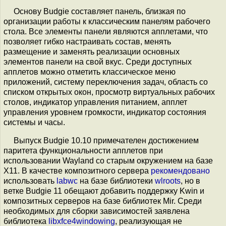
Основу Budgie составляет панель, близкая по
организации работы к классическим панелям рабочего
стола. Все элементы панели являются апплетами, что
позволяет гибко настраивать состав, менять
размещение и заменять реализации основных
элементов панели на свой вкус. Среди доступных
апплетов можно отметить классическое меню
приложений, систему переключения задач, область со
списком открытых окон, просмотр виртуальных рабочих
столов, индикатор управления питанием, апплет
управления уровнем громкости, индикатор состояния
системы и часы.
Выпуск Budgie 10.10 примечателен достижением
паритета функциональности апплетов при
использовании Wayland со старым окружением на базе
X11. В качестве композитного сервера
рекомендовано
использовать
labwc
на базе библиотеки
wlroots
, но в
ветке Budgie 11 обещают добавить поддержку Kwin и
композитных серверов на базе библиотек Mir. Среди
необходимых для сборки зависимостей заявлена
библиотека
libxfce4windowing
, реализующая не