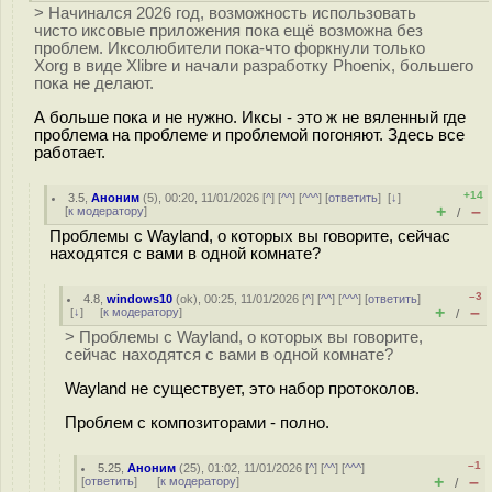
> Начинался 2026 год, возможность использовать
чисто иксовые приложения пока ещё возможна без
проблем. Иксолюбители пока-что форкнули только
Xorg в виде Xlibre и начали разработку Phoenix, большего
пока не делают.
А больше пока и не нужно. Иксы - это ж не вяленный где
проблема на проблеме и проблемой погоняют. Здесь все
работает.
+14
3.5
,
Аноним
(
5
), 00:20, 11/01/2026 [
^
] [
^^
] [
^^^
] [
ответить
]
[
↓
]
+
–
[
к модератору
]
/
Проблемы с Wayland, о которых вы говорите, сейчас
находятся с вами в одной комнате?
–3
4.8
,
windows10
(
ok
), 00:25, 11/01/2026 [
^
] [
^^
] [
^^^
] [
ответить
]
+
–
[
↓
] [
к модератору
]
/
> Проблемы с Wayland, о которых вы говорите,
сейчас находятся с вами в одной комнате?
Wayland не существует, это набор протоколов.
Проблем с композиторами - полно.
–1
5.25
,
Аноним
(
25
), 01:02, 11/01/2026 [
^
] [
^^
] [
^^^
]
+
–
[
ответить
]
[
к модератору
]
/