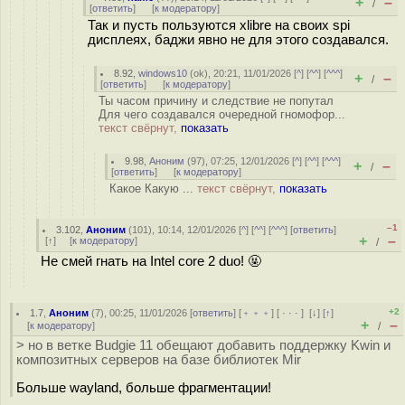
+
–
/
[
ответить
]
[
к модератору
]
Так и пусть пользуются xlibre на своих spi
дисплеях, баджи явно не для этого создавался.
8.92
,
windows10
(
ok
), 20:21, 11/01/2026 [
^
] [
^^
] [
^^^
]
+
–
/
[
ответить
]
[
к модератору
]
Ты часом причину и следствие не попутал
Для чего создавался очередной гномофор...
текст свёрнут,
показать
9.98
,
Аноним
(
97
), 07:25, 12/01/2026 [
^
] [
^^
] [
^^^
]
+
–
/
[
ответить
]
[
к модератору
]
Какое Какую ...
текст свёрнут,
показать
–1
3.102
,
Аноним
(
101
), 10:14, 12/01/2026 [
^
] [
^^
] [
^^^
] [
ответить
]
+
–
[
↑
] [
к модератору
]
/
Не смей гнать на Intel core 2 duo! 🤬
+2
1.7
,
Аноним
(
7
), 00:25, 11/01/2026 [
ответить
] [
﹢﹢﹢
] [
· · ·
]
[
↓
] [
↑
]
+
–
[
к модератору
]
/
> но в ветке Budgie 11 обещают добавить поддержку Kwin и
композитных серверов на базе библиотек Mir
Больше wayland, больше фрагментации!