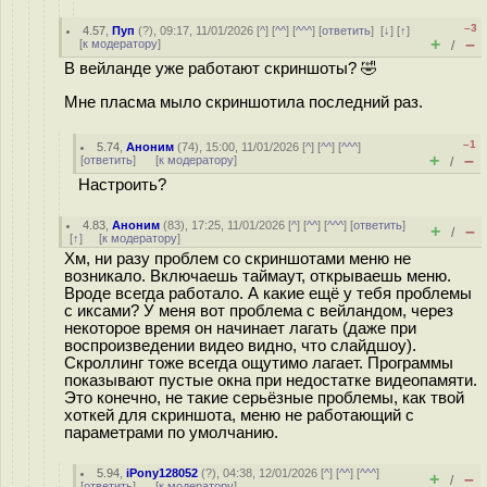
–3
4.57
,
Пуп
(
?
), 09:17, 11/01/2026 [
^
] [
^^
] [
^^^
] [
ответить
]
[
↓
] [
↑
]
+
–
[
к модератору
]
/
В вейланде уже работают скриншоты? 🤣
Мне пласма мыло скриншотила последний раз.
–1
5.74
,
Аноним
(
74
), 15:00, 11/01/2026 [
^
] [
^^
] [
^^^
]
+
–
[
ответить
]
[
к модератору
]
/
Настроить?
4.83
,
Аноним
(
83
), 17:25, 11/01/2026 [
^
] [
^^
] [
^^^
] [
ответить
]
+
–
/
[
↑
] [
к модератору
]
Хм, ни разу проблем со скриншотами меню не
возникало. Включаешь таймаут, открываешь меню.
Вроде всегда работало. А какие ещё у тебя проблемы
с иксами? У меня вот проблема с вейландом, через
некоторое время он начинает лагать (даже при
воспроизведении видео видно, что слайдшоу).
Скроллинг тоже всегда ощутимо лагает. Программы
показывают пустые окна при недостатке видеопамяти.
Это конечно, не такие серьёзные проблемы, как твой
хоткей для скриншота, меню не работающий с
параметрами по умолчанию.
5.94
,
iPony128052
(
?
), 04:38, 12/01/2026 [
^
] [
^^
] [
^^^
]
+
–
/
[
ответить
]
[
к модератору
]