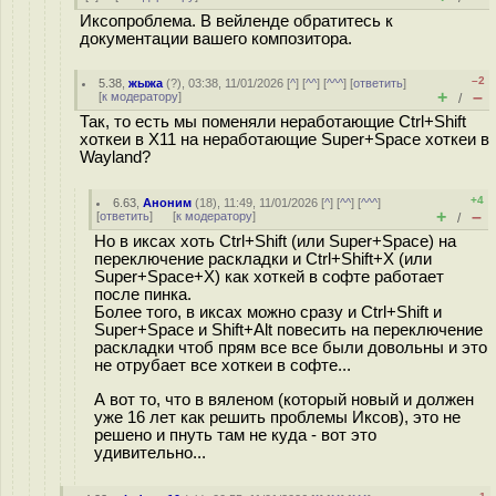
Иксопроблема. В вейленде обратитесь к
документации вашего композитора.
–2
5.38
,
жыжа
(
?
), 03:38, 11/01/2026 [
^
] [
^^
] [
^^^
] [
ответить
]
+
–
[
к модератору
]
/
Так, то есть мы поменяли неработающие Ctrl+Shift
хоткеи в X11 на неработающие Super+Space хоткеи в
Wayland?
+4
6.63
,
Аноним
(
18
), 11:49, 11/01/2026 [
^
] [
^^
] [
^^^
]
+
–
[
ответить
]
[
к модератору
]
/
Но в иксах хоть Ctrl+Shift (или Super+Space) на
переключение раскладки и Ctrl+Shift+Х (или
Super+Space+X) как хоткей в софте работает
после пинка.
Более того, в иксах можно сразу и Ctrl+Shift и
Super+Space и Shift+Alt повесить на переключение
раскладки чтоб прям все все были довольны и это
не отрубает все хоткеи в софте...
А вот то, что в вяленом (который новый и должен
уже 16 лет как решить проблемы Иксов), это не
решено и пнуть там не куда - вот это
удивительно...