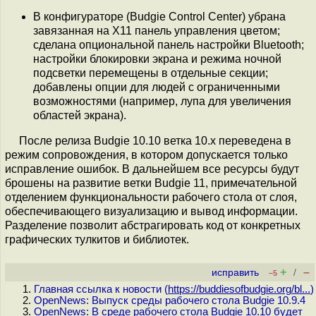
В конфигураторе (Budgie Control Center) убрана
завязанная на X11 панель управления цветом;
сделана опциональной панель настройки Bluetooth;
настройки блокировки экрана и режима ночной
подсветки перемещены в отдельные секции;
добавлены опции для людей с ограниченными
возможностями (например, лупа для увеличения
областей экрана).
После релиза Budgie 10.10 ветка 10.x переведена в
режим сопровождения, в котором допускается только
исправление ошибок. В дальнейшем все ресурсы будут
брошены на развитие ветки Budgie 11, примечательной
отделением функциональности рабочего стола от слоя,
обеспечивающего визуализацию и вывод информации.
Разделение позволит абстрагировать код от конкретных
графических тулкитов и библиотек.
+
–
исправить
/
–5
Главная ссылка к новости (
https://buddiesofbudgie.org/bl...
)
OpenNews: Выпуск среды рабочего стола Budgie 10.9.4
OpenNews: В среде рабочего стола Budgie 10.10 будет