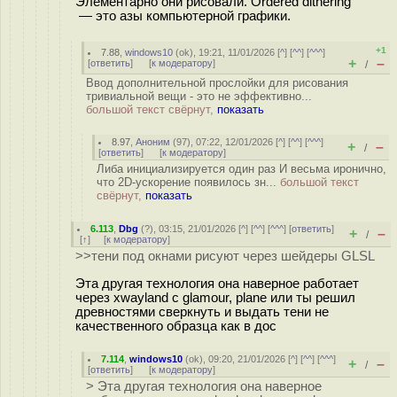
Элементарно они рисовали. Ordered dithering
— это азы компьютерной графики.
+1
7.88
,
windows10
(
ok
), 19:21, 11/01/2026 [
^
] [
^^
] [
^^^
]
+
–
[
ответить
]
[
к модератору
]
/
Ввод дополнительной прослойки для рисования
тривиальной вещи - это не эффективно...
большой текст свёрнут,
показать
8.97
,
Аноним
(
97
), 07:22, 12/01/2026 [
^
] [
^^
] [
^^^
]
+
–
/
[
ответить
]
[
к модератору
]
Либа инициализируется один раз И весьма иронично,
что 2D-ускорение появилось зн...
большой текст
свёрнут,
показать
6.113
,
Dbg
(
?
), 03:15, 21/01/2026 [
^
] [
^^
] [
^^^
] [
ответить
]
+
–
/
[
↑
] [
к модератору
]
>>тени под окнами рисуют через шейдеры GLSL
Эта другая технология она наверное работает
через xwayland с glamour, plane или ты решил
древностями сверкнуть и выдать тени не
качественного образца как в дос
7.114
,
windows10
(
ok
), 09:20, 21/01/2026 [
^
] [
^^
] [
^^^
]
+
–
/
[
ответить
]
[
к модератору
]
> Эта другая технология она наверное