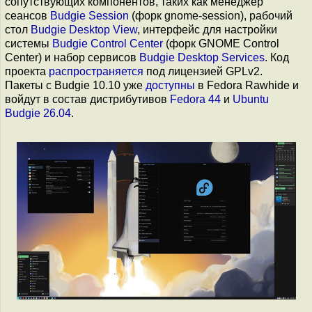
сопутствующих компонентов, таких как менеджер
сеансов
Budgie Session
(форк gnome-session), рабочий
стол
Budgie Desktop View
, интерфейс для настройки
системы
Budgie Control Center
(форк GNOME Control
Center) и набор сервисов
Budgie Desktop Services
. Код
проекта
распространяется
под лицензией GPLv2.
Пакеты с Budgie 10.10 уже
доступны
в Fedora Rawhide и
войдут в состав дистрибутивов
Fedora 44
и
Ubuntu
Budgie 26.04
.