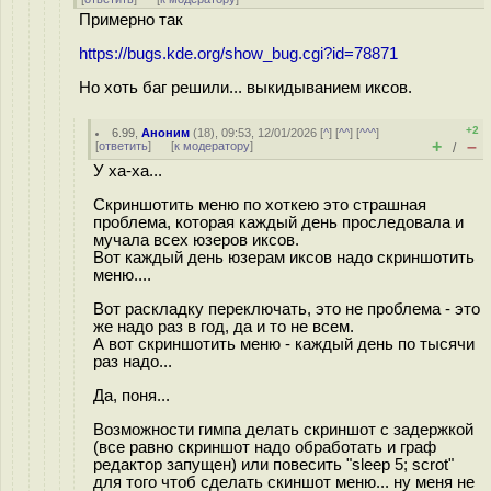
Примерно так
https://bugs.kde.org/show_bug.cgi?id=78871
Но хоть баг решили... выкидыванием иксов.
+2
6.99
,
Аноним
(
18
), 09:53, 12/01/2026 [
^
] [
^^
] [
^^^
]
+
–
[
ответить
]
[
к модератору
]
/
У ха-ха...
Скриншотить меню по хоткею это страшная
проблема, которая каждый день проследовала и
мучала всех юзеров иксов.
Вот каждый день юзерам иксов надо скриншотить
меню....
Вот раскладку переключать, это не проблема - это
же надо раз в год, да и то не всем.
А вот скриншотить меню - каждый день по тысячи
раз надо...
Да, поня...
Возможности гимпа делать скриншот с задержкой
(все равно скриншот надо обработать и граф
редактор запущен) или повесить "sleep 5; scrot"
для того чтоб сделать скиншот меню... ну меня не