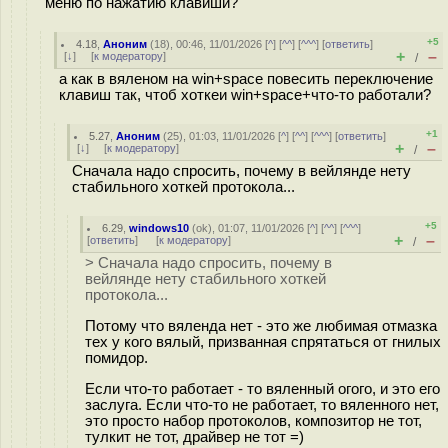
меню по нажатию клавиши?
+5
4.18
,
Аноним
(
18
), 00:46, 11/01/2026 [
^
] [
^^
] [
^^^
] [
ответить
]
+
–
[
↓
] [
к модератору
]
/
а как в вяленом на win+space повесить переключение
клавиш так, чтоб хоткеи win+space+что-то работали?
+1
5.27
,
Аноним
(
25
), 01:03, 11/01/2026 [
^
] [
^^
] [
^^^
] [
ответить
]
+
–
[
↓
] [
к модератору
]
/
Сначала надо спросить, почему в вейлянде нету
стабильного хоткей протокола...
+5
6.29
,
windows10
(
ok
), 01:07, 11/01/2026 [
^
] [
^^
] [
^^^
]
+
–
[
ответить
]
[
к модератору
]
/
> Сначала надо спросить, почему в
вейлянде нету стабильного хоткей
протокола...
Потому что вяленда нет - это же любимая отмазка
тех у кого вялый, призванная спрятаться от гнилых
помидор.
Если что-то работает - то вяленный огого, и это его
заслуга. Если что-то не работает, то вяленного нет,
это просто набор протоколов, композитор не тот,
тулкит не тот, драйвер не тот =)