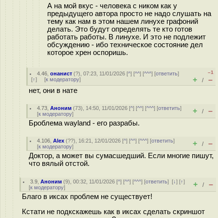
А на мой вкус - человека с ником как у
предыдущего автора просто не надо слушать на
тему как нам в этом нашем линухе графоний
делать. Это будут определять те кто готов
работать работы. В линухе. И это не подлежит
обсуждению - ибо техническое состояние дел
которое хрен оспоришь.
–1
4.46
,
онанист
(
?
), 07:23, 11/01/2026 [
^
] [
^^
] [
^^^
] [
ответить
]
+
–
[
↑
] [
к модератору
]
/
нет, они в нате
4.73
,
Аноним
(
73
), 14:50, 11/01/2026 [
^
] [
^^
] [
^^^
] [
ответить
]
+
–
/
[
к модератору
]
Броблема wayland - его разрабы.
4.106
,
Alex
(
??
), 16:21, 12/01/2026 [
^
] [
^^
] [
^^^
] [
ответить
]
+
–
/
[
к модератору
]
Доктор, а может вы сумасшедший. Если многие пишут,
что вялый отстой.
3.9
,
Аноним
(
9
), 00:32, 11/01/2026 [
^
] [
^^
] [
^^^
] [
ответить
]
[
↓
] [
↑
]
+
–
/
[
к модератору
]
Благо в иксах проблем не существует!
Кстати не подкскажешь как в иксах сделать скриншот