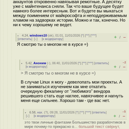
аккаунтов откровенно навязывая ремотные. А десятку
уже с майнтенанса сняли. Так что ваше будущее будет
намного более интересным. Вот и будете вы мыкаться
между поимением от майкрософта и неподдерживаемым
хламом на задворках истории. Можно и так, конечно. Но
ни к чему хорошему не ведет.
4.24
,
windows10
(
ok
), 01:01, 11/01/2026 [
^
] [
^^
] [
^^^
]
+
–
/
[
ответить
]
[
↓
] [
к модератору
]
Я смотрю ты о многом не в курсе =)
–2
5.42
,
Аноним
(
-
), 06:40, 11/01/2026 [
^
] [
^^
] [
^^^
] [
ответить
]
+
–
[
к модератору
]
/
> Я смотрю ты о многом не в курсе =)
В случае Linux я могу - девелопать мои проекты. А
не заниматься изучением как мне откатить
очередную фекалину от "любимого" вендора
решившего стать еще наглее, навязчивее и нагнуть
меня еще сильнее. Хорошо там - где вас нет.
–5
6.58
,
нах.
(
?
), 09:28, 11/01/2026 [
^
] [
^^
] [
^^^
] [
ответить
]
+
–
[
↓
] [
к модератору
]
/
это твои личные фантазии Большинство разрабочтиков в
мире почему-то прекрасно о...
большой текст свёрнут,