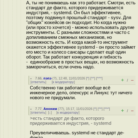
А, ты не понимаешь как это работает. Смотри, есть
стандарт де факто, которого придерживается
индустрия, - systemd. Он был эффективнее,
поэтому подвинул прошлый стандарт - sysv. Для
"общих" юзкейсов он подходит. Но когда нужно
(или просто хочется) - можно использовать другие
инструменты. С разными сложностями и часто с
допиливанием смежных механизмов, но
возможность есть. И когда какой-то инструмент
окажется эффективнее systemd - он просто займет
его место и колесо сансары сделает ещё один
оборот. Так работает конкуренция и гибкость
- единообразие в простых вещах, но возможность
заморочиться, если очень надо.
7.66
,
пэпэ
(
?
), 12:48, 11/01/2026 [
^
] [
^^
] [
^^^
]
+
–
/
[
ответить
]
[
к модератору
]
Собственно так работает вообще всё
инженерное дело, опенсурс и Линукс тут ничего
нового не придумали.
7.77
,
Аноним
(
77
), 15:17, 11/01/2026 [
^
] [
^^
] [
^^^
]
+
–
/
[
ответить
]
[
↓
] [
к модератору
]
>есть стандарт де факто, которого
придерживается индустрия, - systemd
Преувеличиваешь. systemd не стандарт де-
факто.