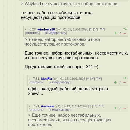
> Wayland не существует, это набор протоколов.
точнее, набор нестабильных и пока
несуществующих протоколов.
+1
6.28
,
windows10
(
ok
), 01:05, 11/01/2026 [
^
] [
^^
] [
^^^
]
+
–
[
ответить
]
[
к модератору
]
/
> точнее, набор нестабильных и пока
несуществующих протоколов.
Еще точнее, набор нестабильных, несовместимых,
и пока несуществующих протоколов.
Представляю такой зоопарк с X11 =)
+1
7.31
,
IdeaFix
(
ok
), 01:13, 11/01/2026 [
^
] [
^^
] [
^^^
]
+
–
[
ответить
]
[
к модератору
]
/
пфф... каждый [рабочий] день смотрю в
xnewt...
7.71
,
Аноним
(
71
), 14:13, 11/01/2026 [
^
] [
^^
] [
^^^
]
+
–
/
[
ответить
]
[
к модератору
]
> Еще точнее, набор нестабильных,
несовместимых, и пока несуществующих
протоколов.