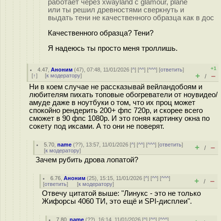
работает через xwayland с glamour, plane
или ты решил древностями сверкнуть и
выдать тени не качественного образца как в дос
Качественного образца? Тени?
Я надеюсь ты просто меня троллишь.
+1
4.47
,
Аноним
(
47
), 07:48, 11/01/2026 [
^
] [
^^
] [
^^^
] [
ответить
]
+
–
[
↑
] [
к модератору
]
/
Ни в коем случае не рассказывай вейландобоям и
любителям пихать топовые обогреватели от ноувидео/
амуде даже в ноутбуки о том, что их проц может
спокойно рендерить 200+ фпс 720p, и скорее всего
сможет в 90 фпс 1080p. И это гоняя картинку окна по
сокету под иксами. А то они не поверят.
5.70
,
name
(
??
), 13:57, 11/01/2026 [
^
] [
^^
] [
^^^
] [
ответить
]
+
–
/
[
к модератору
]
Зачем рубить дрова лопатой?
6.76
,
Аноним
(
25
), 15:15, 11/01/2026 [
^
] [
^^
] [
^^^
]
+
–
/
[
ответить
]
[
к модератору
]
Отвечу цитатой выше: "Линукс - это не только
Жифорсы 4060 ТИ, это ещё и SPI-дисплеи".
7.80
,
name
(
??
), 16:14, 11/01/2026 [
^
] [
^^
] [
^^^
]