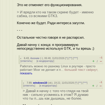
Это не отменяет его функционирования.
> И врядли кто на таком скрине будет - именно
сабжа, со всякими GTK3.
Конечно же будет. Ради интереса загугли.
- - -
Остальное честно говоря я не распарсил.
Давай начну с конца: я программирую
непосредственно используя GTK, и ты врешь ;)
–1
6.43
,
Аноним
(
-
), 06:48, 11/01/2026 [
^
] [
^^
] [
^^^
]
+
–
[
ответить
]
[
к модератору
]
/
Работать можно по разному Linux в роутере - просто
работает Мозг не делает и п...
большой текст свёрнут,
показать
–1
7.89
,
windows10
(
ok
), 19:22, 11/01/2026 [
^
] [
^^
] [
^^^
]
+
–
[
ответить
]
[
к модератору
]
/
> Давай я начну с того что глядя на твой
ник - сильно усомнюсь в этом? Я думаю
что ты п...шь как дышишь, не более.