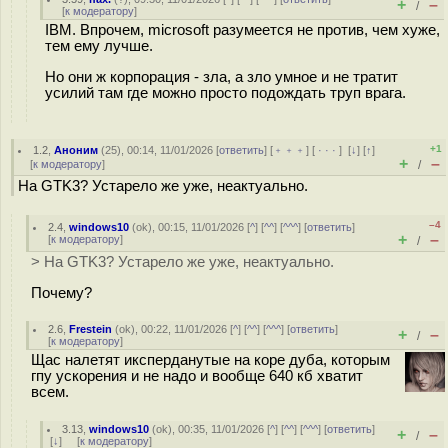
+
–
/
[
к модератору
]
IBM. Впрочем, microsoft разумеется не против, чем хуже,
тем ему лучше.
Но они ж корпорация - зла, а зло умное и не тратит
усилий там где можно просто подождать труп врага.
+1
1.2
,
Аноним
(
25
), 00:14, 11/01/2026 [
ответить
] [
﹢﹢﹢
] [
· · ·
]
[
↓
] [
↑
]
+
–
[
к модератору
]
/
На GTK3? Устарело же уже, неактуально.
–4
2.4
,
windows10
(
ok
), 00:15, 11/01/2026 [
^
] [
^^
] [
^^^
] [
ответить
]
+
–
[
к модератору
]
/
> На GTK3? Устарело же уже, неактуально.
Почему?
2.6
,
Frestein
(
ok
), 00:22, 11/01/2026 [
^
] [
^^
] [
^^^
] [
ответить
]
+
–
/
[
к модератору
]
Щас налетят иксперданутые на коре дуба, которым
гпу ускорения и не надо и вообще 640 кб хватит
всем.
3.13
,
windows10
(
ok
), 00:35, 11/01/2026 [
^
] [
^^
] [
^^^
] [
ответить
]
+
–
/
[
↓
] [
к модератору
]