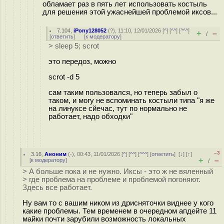
обламает раз в пять лет использовать костыль
для решения этой ужаснейшей проблемой иксов...
7.104
,
iPony128052
(
?
), 11:10, 12/01/2026 [
^
] [
^^
] [
^^^
]
+
–
/
[
ответить
]
[
к модератору
]
> sleep 5; scrot
это передоз, можно
scrot -d 5
сам таким пользовался, но теперь забыл о
таком, и могу не вспоминать костыли типа "я же
на линуксе сйечас, тут по нормально не
работает, надо обходки"
–3
3.16
,
Аноним
(
-
), 00:43, 11/01/2026 [
^
] [
^^
] [
^^^
] [
ответить
]
[
↓
] [
↑
]
+
–
[
к модератору
]
/
> А больше пока и не нужно. Иксы - это ж не вяленный
> где проблема на проблеме и проблемой погоняют.
Здесь все работает.
Ну вам то с вашим ником из дрисняточки виднее у кого
какие проблемы. Тем временем в очередном апдейте 11
майки почти зарубили возможность локальных