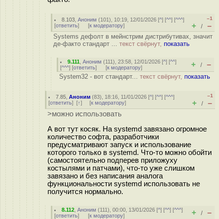
–1
8.103
,
Аноним
(
101
), 10:19, 12/01/2026 [
^
] [
^^
] [
^^^
]
+
–
[
ответить
]
[
к модератору
]
/
Systems дефолт в мейнстрим дистрибутивах, значит
де-факто стандарт ...
текст свёрнут,
показать
9.111
,
Аноним
(
111
), 23:58, 12/01/2026 [
^
] [
^^
]
+
–
/
[
^^^
] [
ответить
]
[
к модератору
]
System32 - вот стандарт...
текст свёрнут,
показать
–1
7.85
,
Аноним
(
83
), 18:16, 11/01/2026 [
^
] [
^^
] [
^^^
]
+
–
[
ответить
]
[
↑
] [
к модератору
]
/
>можно использовать
А вот тут косяк. На systemd завязано огромное
количество софта, разработчики
предусматривают запуск и использование
которого только в systemd. Что-то можно обойти
(самостоятельно подперев приложуху
костылями и патчами), что-то уже слишком
завязано и без написания аналога
функциональности systemd использовать не
получится нормально.
8.112
,
Аноним
(
111
), 00:00, 13/01/2026 [
^
] [
^^
] [
^^^
]
+
–
/
[
ответить
]
[
к модератору
]