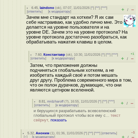
6.45
,
laindono
(
ok
), 07:07, 11/01/2026 [
^
] [
^^
] [
^^^
]
+
–
/
[
ответить
]
[
к модератору
]
Зачем мне стандарт на хоткеи? Я их сам
себе настраиваю, как удобно лично мне. Это
делается на уровне пользователя и на
уровне DE. Зачем это на уровне протокола? На
уровне протокола достаточно разобраться, как
обрабатывать нажатия клавиш в целом.
+1
7.60
,
Константавр
(
ok
), 10:30, 11/01/2026 [
^
] [
^^
] [
^^^
]
+
–
[
ответить
]
[
к модератору
]
/
Затем, что приложения должны
подчиняться глобальным хоткеям, а не
изобретать каждый своё и потом мешать
друг другу. Проблема современного мира в том,
что он полон дурачков, думающих, что они
являются цетнром вселенной.
8.81
,
mrdzharoff
(
?
), 16:55, 11/01/2026 [
^
] [
^^
] [
^^^
]
+
–
/
[
ответить
]
[
к модератору
]
и берущихся разрабатывать всевселенский
глобальный протокол чтобы все ему с...
текст
свёрнут,
показать
–1
5.32
,
Аноним
(
1
), 01:36, 11/01/2026 [
^
] [
^^
] [
^^^
] [
ответить
]
+
–
[
↑
] [
к модератору
]
/