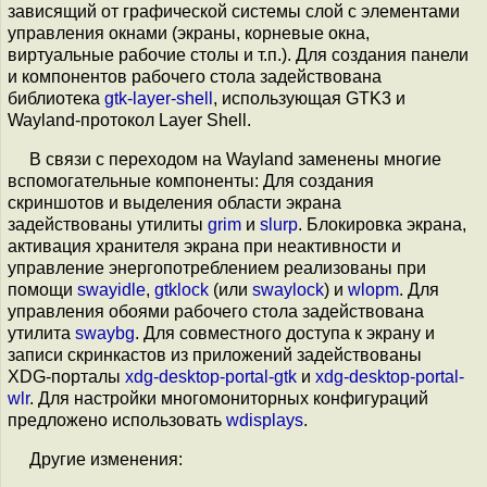
зависящий от графической системы слой с элементами
управления окнами (экраны, корневые окна,
виртуальные рабочие столы и т.п.). Для создания панели
и компонентов рабочего стола задействована
библиотека
gtk-layer-shell
, использующая GTK3 и
Wayland-протокол Layer Shell.
В связи с переходом на Wayland заменены многие
вспомогательные компоненты: Для создания
скриншотов и выделения области экрана
задействованы утилиты
grim
и
slurp
. Блокировка экрана,
активация хранителя экрана при неактивности и
управление энергопотреблением реализованы при
помощи
swayidle
,
gtklock
(или
swaylock
) и
wlopm
. Для
управления обоями рабочего стола задействована
утилита
swaybg
. Для совместного доступа к экрану и
записи скринкастов из приложений задействованы
XDG-порталы
xdg-desktop-portal-gtk
и
xdg-desktop-portal-
wlr
. Для настройки многомониторных конфигураций
предложено использовать
wdisplays
.
Другие изменения: