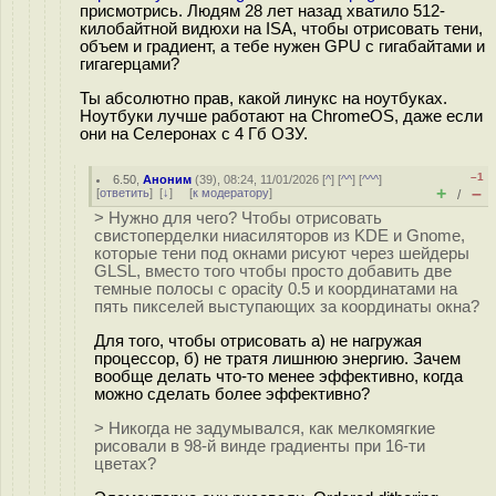
присмотрись. Людям 28 лет назад хватило 512-
килобайтной видюхи на ISA, чтобы отрисовать тени,
объем и градиент, а тебе нужен GPU с гигабайтами и
гигагерцами?
Ты абсолютно прав, какой линукс на ноутбуках.
Ноутбуки лучше работают на ChromeOS, даже если
они на Селеронах с 4 Гб ОЗУ.
–1
6.50
,
Аноним
(
39
), 08:24, 11/01/2026 [
^
] [
^^
] [
^^^
]
+
–
[
ответить
]
[
↓
] [
к модератору
]
/
> Нужно для чего? Чтобы отрисовать
свистоперделки ниасиляторов из KDE и Gnome,
которые тени под окнами рисуют через шейдеры
GLSL, вместо того чтобы просто добавить две
темные полосы с opacity 0.5 и координатами на
пять пикселей выступающих за координаты окна?
Для того, чтобы отрисовать а) не нагружая
процессор, б) не тратя лишнюю энергию. Зачем
вообще делать что-то менее эффективно, когда
можно сделать более эффективно?
> Никогда не задумывался, как мелкомягкие
рисовали в 98-й винде градиенты при 16-ти
цветах?