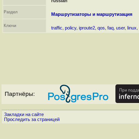
russian
Раздел
Маршрутизаторы и маршрутизация
Ключи
traffic
,
policy
,
iproute2
,
qos
,
faq
,
user
,
linux
,
Партнёры:
Закладки на сайте
Проследить за страницей