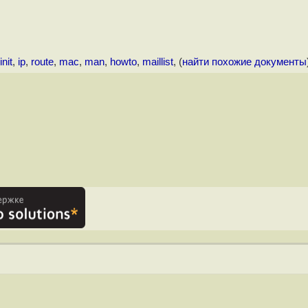
init
,
ip
,
route
,
mac
,
man
,
howto
,
maillist
, (
найти похожие документы