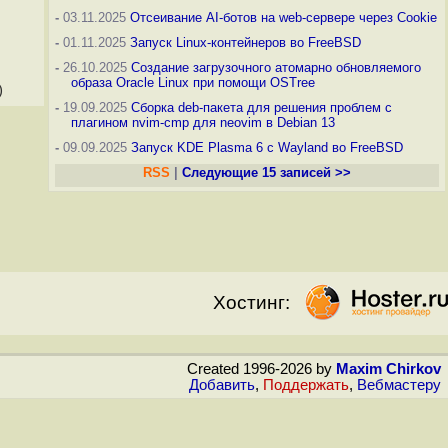
-
03.11.2025
Отсеивание AI-ботов на web-сервере через Cookie
-
01.11.2025
Запуск Linux-контейнеров во FreeBSD
-
26.10.2025
Создание загрузочного атомарно обновляемого
образа Oracle Linux при помощи OSTree
)
-
19.09.2025
Сборка deb-пакета для решения проблем с
плагином nvim-cmp для neovim в Debian 13
-
09.09.2025
Запуск KDE Plasma 6 с Wayland во FreeBSD
RSS
|
Следующие 15 записей >>
Хостинг:
Created 1996-2026 by
Maxim Chirkov
Добавить
,
Поддержать
,
Вебмастеру