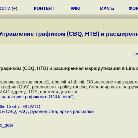
ОСТИ
(
+
)
КОНТЕНТ
WIKI
MAN'ы
ФО
 Управление трафиком (CBQ, HTB) и расширен
[
ис
 трафиком (CBQ, HTB) и расширенная маршрутизация в Linux
нию пакетов iproute2, cbq.init и htb.init. Объяснение как управл
рафик (QoS), реализовать policy routing, балансировать нагрузк
MAC-адресу, TOS, времени дня и т.д.
управлении трафиком в GNU/Linux
";
raffic Control HOWTO
;
B и CBQ, FAQ, руководства, архив рассылки
te_qos/