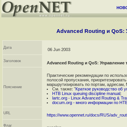
НОВ
Advanced Routing и QoS:
Дата
06 Jun 2003
Заголовок
Advanced Routing и QoS: Управление
Практические рекомендации по использова
полосой пропускания, приоритезировать т
маршрутизировать по портам, адресам, 
Пояснение
См. также: "
Краткое руководство об 
HTB Linux queuing discipline manual
;
lartc.org - Linux Advanced Routing & T
docum.org - много информации по HT
URL
https://www.opennet.ru/docs/RUS/adv_rou
Флаг