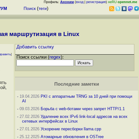
Профиль:
Аноним
(
вход
|
регистрация
)
неRU
opennet.me
РУМ
Поиск
(
теги
)
ная маршрутизация в Linux
Добавить ссылку
править
]
Поиск ссылки (
regex
):
ять
Последние заметки
ой,
-
19.04.2026
PKI с аппаратным TRNG за 10 дней при помощи
AI
-
09.03.2026
Борьба с web-ботами через запрет HTTP/1.1
-
27.02.2026
Удаление всех IPv6 link-local адресов на всех
сетевых интерфейсах в Linux
-
27.01.2026
Ускорение пересборки llama.cpp
-
25.12.2025
Атомарные обновления в OSTree