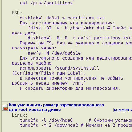
   disklabel da0s1 > partitions.txt

   Для восстановления или клонирования: 

      fdisk -BI -v -b /boot/mbr da1 # Слайс на 
весь диск.

      disklabel -R -B -r da1s1 partitions.txt

   Параметры FS, без ее реального создания можно 
посмотреть через:

      newfs -N /dev/da0s1e

   Для визуального создания или редактирования 
разделов удобно

   использовать /stand/sysinstall 
(Configure/Fdisk иди Label),

   в качестве точки монтирования не забыть 
добавить перед именем "/mnt"

   и создать директорию для монтирования.

Как уменьшить размер зарезервированного
для root места на диске
[
коммент
   tune2fs -l /dev/hda6      # Смотрим установки
