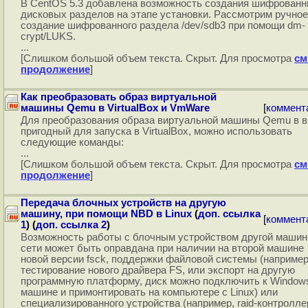
В CentOS 5.3 добавлена возможность создания шифрован
дисковых разделов на этапе установки. Рассмотрим ручное
создание шифрованного раздела /dev/sdb3 при помощи dm-
crypt/LUKS.
...
[Слишком большой объем текста. Скрыт. Для просмотра
см
продолжение
]
Как преобразовать образ виртуальной
машины Qemu в VirtualBox и VmWare
[
коммент
Для преобразования образа виртуальной машины Qemu в 
пригодный для запуска в VirtualBox, можно использовать
следующие команды:
...
[Слишком большой объем текста. Скрыт. Для просмотра
см
продолжение
]
Передача блочных устройств на другую
машину, при помощи NBD в Linux
(
доп. ссылка
[
коммент
1
) (
доп. ссылка 2
)
Возможность работы с блочным устройством другой машин
сети может быть оправдана при наличии на второй машине
новой версии fsck, поддержки файловой системы (например
тестирование нового драйвера FS, или экспорт на другую
программную платформу, диск можно подключить к Window
машине и примонтировать на компьютере с Linux) или
специализированного устройства (например, raid-контролле