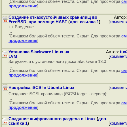
[Слишком большой объем текста. Скрыт. Для просмотра
см
продолжение
]
Создание отказоустойчивых хранилищ во
Автор
FreeBSD, при помощи HAST
(
доп. ссылка 1
)
[
коммент
++ Введение.
...
[Слишком большой объем текста. Скрыт. Для просмотра
см
продолжение
]
Установка Slackware Linux на
Автор:
tux
LVM
[
коммент
Загрузимся с установочного диска Slackware 13.0
...
[Слишком большой объем текста. Скрыт. Для просмотра
см
продолжение
]
Настройка iSCSI в Ubuntu Linux
[
коммент
Создание iSCSI-хранилища (iSCSI target - сервер):
...
[Слишком большой объем текста. Скрыт. Для просмотра
см
продолжение
]
Создание шифрованного раздела в Linux
(
доп.
ссылка 1
)
[
коммент