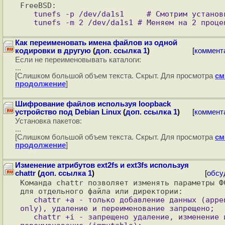
   tunefs -p /dev/da1s1     # Смотрим установки

Как переименовать имена файлов из одной
кодировки в другую
(
доп. ссылка 1
)
[
коммент
Если не переименовывать каталоги:
...
[Слишком большой объем текста. Скрыт. Для просмотра
см
продолжение
]
Шифрование файлов используя loopback
устройство под Debian Linux
(
доп. ссылка 1
)
[
коммент
Установка пакетов:
...
[Слишком большой объем текста. Скрыт. Для просмотра
см
продолжение
]
Изменение атрибутов ext2fs и ext3fs используя
chattr
(
доп. ссылка 1
)
[
обсу
Команда chattr позволяет изменять параметры ФС
   chattr +a - только добавление данных (append-
only), удаление и переименование запрещено;

   chattr +i - запрещено удаление, изменение или 