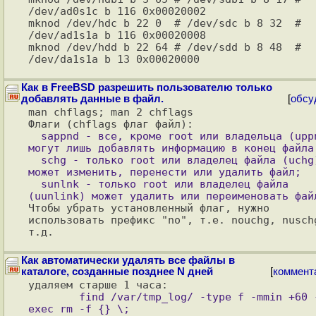
/dev/ad0s1c b 116 0x00020002

mknod /dev/hdc b 22 0  # /dev/sdc b 8 32  # 
/dev/ad1s1a b 116 0x00020008

mknod /dev/hdd b 22 64 # /dev/sdd b 8 48  # 
Как в FreeBSD разрешить пользователю только
добавлять данные в файл.
[
обсу
man chflags; man 2 chflags

  sappnd - все, кроме root или владельца (uppnd), 
могут лишь добавлять информацию в конец файла;
  schg - только root или владелец файла (uchg) 
может изменить, перенести или удалить файл;

  sunlnk - только root или владелец файла 
Чтобы убрать установленный флаг, нужно 
использовать префикс "no", т.е. nouchg, nuschg
Как автоматически удалять все файлы в
каталоге, созданные позднее N дней
[
коммент
        find /var/tmp_log/ -type f -mmin +60 -