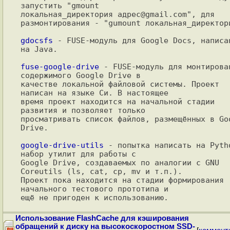
запустить "gmount

локальная_директория адрес@gmail.com", для 
размонтирования - "gumount локальная_директори
gdocsfs
 - FUSE-модуль для Google Docs, написан
на Java.

fuse-google-drive
 - FUSE-модуль для монтирован
содержимого Google Drive в

качестве локальной файловой системы. Проект 
написан на языке Си. В настоящее

время проект находится на начальной стадии 
развития и позволяет только

просматривать список файлов, размещённых в Goo
Drive.

google-drive-utils
 - попытка написать на Pytho
набор утилит для работы с

Google Drive, создаваемых по аналогии с GNU 
Coreutils (ls, cat, cp, mv и т.п.).

Проект пока находится на стадии формирования 
начального тестового прототипа и

Использование FlashCache для кэширования
обращений к диску на высокоскоростном SSD-