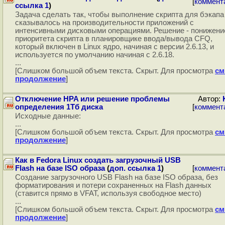
[
коммент
ссылка 1
)
Задача сделать так, чтобы выполнение скрипта для бэкапа
сказывалось на производительности приложений с
интенсивными дисковыми операциями. Решение - понижени
приоритета скрипта в планировщике ввода/вывода CFQ,
который включен в Linux ядро, начиная с версии 2.6.13, и
используется по умолчанию начиная с 2.6.18.
...
[Слишком большой объем текста. Скрыт. Для просмотра
см
продолжение
]
Отключение HPA или решение проблемы
Автор:
определения 1Тб диска
[
коммент
Исходные данные:
...
[Слишком большой объем текста. Скрыт. Для просмотра
см
продолжение
]
Как в Fedora Linux создать загрузочный USB
Flash на базе ISO образа
(
доп. ссылка 1
)
[
коммент
Создание загрузочного USB Flash на базе ISO образа, без
форматирования и потери сохраненных на Flash данных
(ставится прямо в VFAT, используя свободное место)
...
[Слишком большой объем текста. Скрыт. Для просмотра
см
продолжение
]