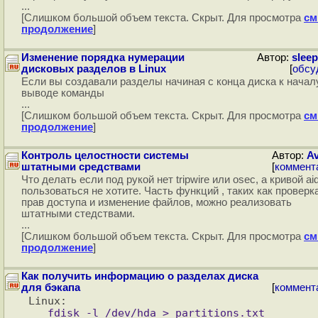
...
[Слишком большой объем текста. Скрыт. Для просмотра
см
продолжение
]
Изменение порядка нумерации
Автор:
sleep
дисковых разделов в Linux
[
обсу
Если вы создавали разделы начиная с конца диска к началу
выводе команды
...
[Слишком большой объем текста. Скрыт. Для просмотра
см
продолжение
]
Контроль целостности системы
Автор:
Av
штатными средствами
[
коммент
Что делать если под рукой нет tripwire или osec, а кривой ai
пользоваться не хотите. Часть функций , таких как проверк
прав доступа и изменение файлов, можно реализовать
штатными стедствами.
...
[Слишком большой объем текста. Скрыт. Для просмотра
см
продолжение
]
Как получить информацию о разделах диска
для бэкапа
[
коммент
   fdisk -l /dev/hda > partitions.txt
