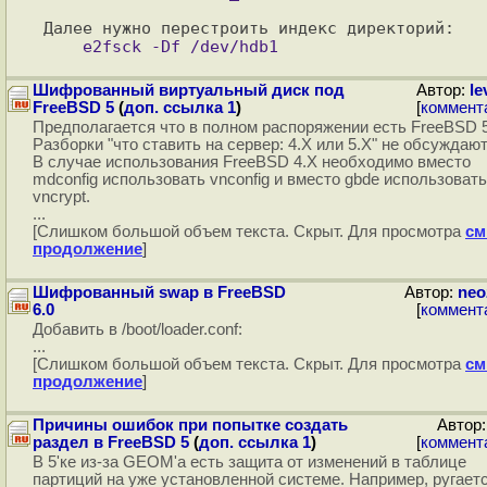
Шифрованный виртуальный диск под
Автор:
le
FreeBSD 5
(
доп. ссылка 1
)
[
коммент
Предполагается что в полном распоряжении есть FreeBSD 
Разборки "что ставить на сервер: 4.X или 5.X" не обсуждают
В случае использования FreeBSD 4.X необходимо вместо
mdconfig использовать vnconfig и вместо gbde использовать
vncrypt.
...
[Слишком большой объем текста. Скрыт. Для просмотра
см
продолжение
]
Шифрованный swap в FreeBSD
Автор:
neo
6.0
[
коммент
Добавить в /boot/loader.conf:
...
[Слишком большой объем текста. Скрыт. Для просмотра
см
продолжение
]
Причины ошибок при попытке создать
Автор
раздел в FreeBSD 5
(
доп. ссылка 1
)
[
коммент
В 5'ке из-за GEOM'а есть защита от изменений в таблице
партиций на уже установленной системе. Например, ругаетс