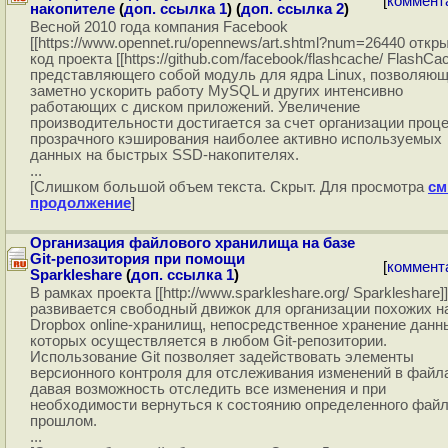
[
коммент
накопителе
(
доп. ссылка 1
) (
доп. ссылка 2
)
Весной 2010 года компания Facebook
[[https://www.opennet.ru/opennews/art.shtml?num=26440 откры
код проекта [[https://github.com/facebook/flashcache/ FlashCac
представляющего собой модуль для ядра Linux, позволяю
заметно ускорить работу MySQL и других интенсивно
работающих с диском приложений. Увеличение
производительности достигается за счет организации проц
прозрачного кэширования наиболее активно используемых
данных на быстрых SSD-накопителях.
...
[Слишком большой объем текста. Скрыт. Для просмотра
см
продолжение
]
Организация файлового хранилища на базе
Git-репозитория при помощи
[
коммент
Sparkleshare
(
доп. ссылка 1
)
В рамках проекта [[http://www.sparkleshare.org/ Sparkleshare]]
развивается свободный движок для организации похожих н
Dropbox online-хранилищ, непосредственное хранение данн
которых осуществляется в любом Git-репозитории.
Использование Git позволяет задействовать элементы
версионного контроля для отслеживания изменений в файл
давая возможность отследить все изменения и при
необходимости вернуться к состоянию определенного файл
прошлом.
...