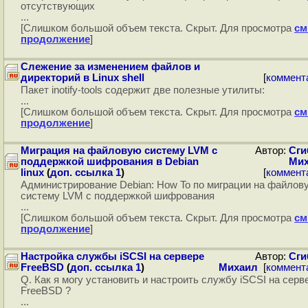
отсутствующих
...
[Слишком большой объем текста. Скрыт. Для просмотра
см
продолжение
]
Слежение за изменением файлов и
директорий в Linux shell
[
коммент
Пакет inotify-tools содержит две полезные утилиты:
...
[Слишком большой объем текста. Скрыт. Для просмотра
см
продолжение
]
Миграция на файловую систему LVM с
Автор:
Сги
поддержкой шифрования в Debian
Ми
linux
(
доп. ссылка 1
)
[
коммент
Администрирование Debian: How To по миграции на файлов
систему LVM с поддержкой шифрования
...
[Слишком большой объем текста. Скрыт. Для просмотра
см
продолжение
]
Настройка службы iSCSI на сервере
Автор:
Сги
FreeBSD
(
доп. ссылка 1
)
Михаил
[
коммент
Q. Как я могу установить и настроить службу iSCSI на серв
FreeBSD ?
...