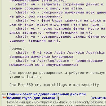
переименование (immutable);

   chattr +A - запретить сохранение данных о 
каждом обращении к файлу (no atime)

   chattr +S - синхронное изменение всех данных 
на диск, без кэширования;

   chattr +c - файл будет хранится на диске в 
сжатом виде (нужен отдельный патч для ядра);

   chattr +s - после удаления файла, место на 
диске забивается нулями (внешний патч);

   chattr +u - резервирование данных файла после 
   chattr -R +i /bin /sbin /usr/bin /usr/sbin - 
запрещаем изменение бинарников

   chattr +a /var/log/secure - предотвращаем 
Для просмотра расширенных атрибутов использует
утилита lsattr.

Полный бэкап на дополнительный диск при
помощи rsync
(
доп. ссылка 1
)
[
коммент
Резервный диск монтируем как /backup в read-only режиме. 