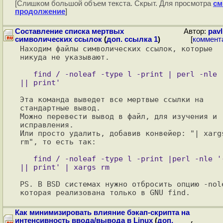
[Слишком большой объем текста. Скрыт. Для просмотра
см
продолжение
]
Составление списка мертвых
Автор:
pavl
символических ссылок
(
доп. ссылка 1
)
[
коммент
Находим файлы символических ссылок, которые 
никуда не указывают.

   find / -noleaf -type l -print | perl -nle '-e 
Эта команда выведет все мертвые ссылки на 
стандартные вывод.

Можно перевести вывод в файл, для изучения и 
исправления. 

Или просто удалить, добавив конвейер: "| xargs
rm", то есть так:

   find / -noleaf -type l -print |perl -nle '-e 
PS. В BSD системах нужно отбросить опцию -nole
Как минимизировать влияние бэкап-скрипта на
интенсивность ввода/вывода в Linux
(
доп.