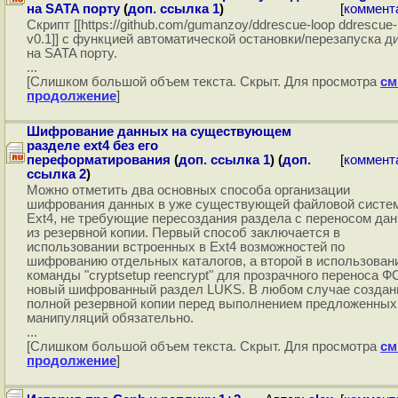
на SATA порту
(
доп. ссылка 1
)
[
коммент
Cкрипт [[https://github.com/gumanzoy/ddrescue-loop ddrescue-
v0.1]] с функцией автоматической остановки/перезапуска д
на SATA порту.
...
[Слишком большой объем текста. Скрыт. Для просмотра
см
продолжение
]
Шифрование данных на существующем
разделе ext4 без его
переформатирования
(
доп. ссылка 1
) (
доп.
[
коммент
ссылка 2
)
Можно отметить два основных способа организации
шифрования данных в уже существующей файловой систе
Ext4, не требующие пересоздания раздела с переносом да
из резервной копии. Первый способ заключается в
использовании встроенных в Ext4 возможностей по
шифрованию отдельных каталогов, а второй в использован
команды "cryptsetup reencrypt" для прозрачного переноса Ф
новый шифрованный раздел LUKS. В любом случае создан
полной резервной копии перед выполнением предложенных
манипуляций обязательно.
...
[Слишком большой объем текста. Скрыт. Для просмотра
см
продолжение
]