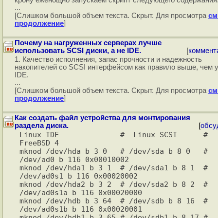
крону еженощно запускаем скрипт следующего содержания
...
[Слишком большой объем текста. Скрыт. Для просмотра
см
продолжение
]
Почему на нагруженных серверах лучше
использовать SCSI диски, а не IDE.
[
коммент
1. Качество исполнения, запас прочности и надежность
накопителей со SCSI интерфейсом как правило выше, чем 
IDE.
...
[Слишком большой объем текста. Скрыт. Для просмотра
см
продолжение
]
Как создать файл устройства для монтирования
раздела диска.
[
обсу
Linux IDE              #  Linux SCSI      #  
FreeBSD 4

mknod /dev/hda b 3 0   # /dev/sda b 8 0   # 
/dev/ad0 b 116 0x00010002

mknod /dev/hda1 b 3 1  # /dev/sda1 b 8 1  # 
/dev/ad0s1 b 116 0x00020002

mknod /dev/hda2 b 3 2  # /dev/sda2 b 8 2  # 
/dev/ad0s1a b 116 0x00020000

mknod /dev/hdb b 3 64  # /dev/sdb b 8 16  # 
/dev/ad0s1b b 116 0x00020001

mknod /dev/hdb1 b 3 65 # /dev/sdb1 b 8 17 # 