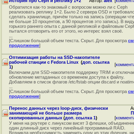
История про Ceph и реплику 1+2
Автор:
alex
[
коммент
Обратился как-то знакомый с вопросом можно ли c Ceph
реализовать реплику 1+2. Было 2 сервера OSD и требовал
сделать хранилище, причём только на запись (операции чт
не больше 10 процентов, а 90 процентов это запись). В вид
горького раннего опыта с данной репликой и файловым Cep
пытался отговорить его от этого, но интерес взял своё.
...
[Слишком большой объем текста. Скрыт. Для просмотра
см
продолжение
]
Оптимизация работы на SSD-накопителе
рабочей станции с Fedora Linux
(
доп. ссылка
[
коммент
1
)
Включаем для SSD-накопителя поддержку TRIM и отключа
обновление метаданных со временем доступа к файлу.
Добавляем в список флагов /etc/fstab опции discard и noatim
...
[Слишком большой объем текста. Скрыт. Для просмотра
см
продолжение
]
Перенос данных через loop-диск, физически
Ав
занимающий не больше размера
П
скопированных данных
(
доп. ссылка 1
)
[
коммент
У меня на роутере с линуксом висят 3 флешки, объединенн
один длинный диск через линейный программный RAID.
Возникла необходимость заменить одну из этих флешек, ни