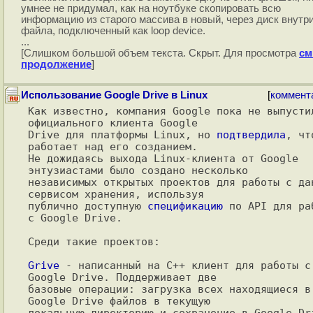
умнее не придумал, как на ноутбуке скопировать всю
информацию из старого массива в новый, через диск внутр
файла, подключенный как loop device.
...
[Слишком большой объем текста. Скрыт. Для просмотра
см
продолжение
]
Использование Google Drive в Linux
[
коммент
Как известно, компания Google пока не выпустил
официального клиента Google

Drive для платформы Linux, но 
подтвердила
, что
работает над его созданием.

Не дожидаясь выхода Linux-клиента от Google 
энтузиастами было создано несколько

независимых открытых проектов для работы с дан
сервисом хранения, используя

публично доступную 
спецификацию
 по API для раб
с Google Drive.

Среди такие проектов:

Grive
 - написанный на С++ клиент для работы с 
Google Drive. Поддерживает две

базовые операции: загрузка всех находящиеся в 
Google Drive файлов в текущую

локальную директорию и сохранение в Google Dri