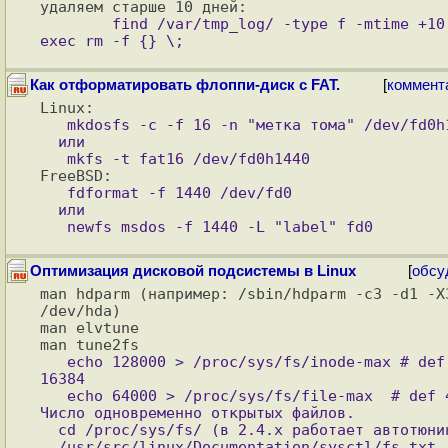
        find /var/tmp_log/ -type f -mtime +10 -
Как отформатировать флоппи-диск с FAT.
[
коммент
   mkdosfs -c -f 16 -n "метка тома" /dev/fd0h1440

  или 

   fdformat -f 1440 /dev/fd0

  или

Оптимизация дисковой подсистемы в Linux
[
обсу
man hdparm (например: /sbin/hdparm -c3 -d1 -X3
/dev/hda)

man elvtune           

   echo 128000 > /proc/sys/fs/inode-max # def 
16384

   echo 64000 > /proc/sys/fs/file-max  # def 4096 
Число одновременно открытых файлов.

  cd /proc/sys/fs/ (в 2.4.x работает автотюнинг)

  /usr/src/linux/Documentation/sysctl/fs.txt
