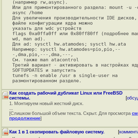
(например rw,async).

Или для примонтированного раздела: mount -u -o
async /home

Для увеличения производительности IDE дисков, 
файле конфигурации ядра можно

указать для wdc устройств

flags 0xa0ffa0ff или 0x80ff80ff (подробнее man
wd, man ad).

Для ad: sysctl hw.atamodes; sysctl hw.ata

Например: sysctl hw.atamodes=pio,pio,--
-,dma,pio,---,dma,---,

См. также man atacontrol 

Третий вариант - активировать в настройках ядр
SOFTUPDATES и запустить 

tunefs -n enable /usr в single-user на 
Как создать рабочий дубликат Linux или FreeBSD
системы.
[
обсу
1. Монтируем новый жесткий диск.
...
[Слишком большой объем текста. Скрыт. Для просмотра
см
продолжение
]
Как 1 в 1 скопировать файловую систему.
[
коммент