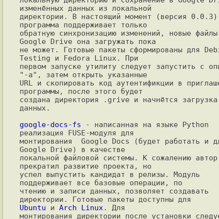
изменённых данных из локальной

директории. В настоящий момент (версия 0.0.3) 
программа поддерживает только

обратную синхронизацию изменений, новые файлы 
Google Drive она загружать пока

не может. Готовые пакеты сформированы для Debi
Testing и Fedora Linux. При

первом запуске утилиту следует запустить с опц
"-a", затем открыть указанные

URL и скопировать код аутентификции в приглаше
программы, после этого будет

создана директория .grive и начнётся загрузка 
данных.

google-docs-fs
 - написанная на языке Python 
реализация FUSE-модуля для

монтирования  Google Docs (будет работать и дл
Google Drive) в качестве

локальной файловой системы. К сожалению автор 
прекратил развитие проекта, но

успел выпустить кандидат в релизы. Модуль 
поддерживает все базовые операции, по

чтению и записи данных, позволяет создавать 
Ubuntu
 и 
Arch Linux
. Для

монтирования директории после установки следуе