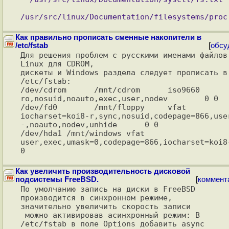
Как правильно прописать сменные накопители в
/etc/fstab
[
обсу
Для решения проблем с русскими именами файлов 
Linux для CDROM,

дискеты и Windows раздела следует прописать в 
/etc/fstab:

/dev/cdrom      /mnt/cdrom      iso9660 
ro,nosuid,noauto,exec,user,nodev        0 0

/dev/fd0        /mnt/floppy     vfat

iocharset=koi8-r,sync,nosuid,codepage=866,use
-,noauto,nodev,unhide      0 0

/dev/hda1 /mnt/windows vfat 
user,exec,umask=0,codepage=866,iocharset=koi8-
Как увеличить производительность дисковой
подсистемы FreeBSD.
[
коммент
По умолчанию запись на диски в FreeBSD 
производится в синхронном режиме,

значительно увеличить скорость записи

 можно активировав асинхронный режим: В 
/etc/fstab в поле Options добавить async 