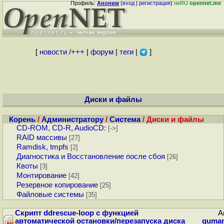
Профиль:
Аноним
(
вход
|
регистрация
)
неRU
opennet.me
[
новости
/
+++
|
форум
|
теги
|
]
Диски и файлы
Корень
/
Администратору
/
Система
/ Диски и файлы
CD-ROM, CD-R, AudioCD:
[->]
RAID массивы
[27]
Ramdisk, tmpfs
[2]
Диагностика и Восстановление после сбоя
[26]
Квоты
[3]
Монтирование
[42]
Резервное копирование
[25]
Файловые системы
[35]
Cкрипт ddrescue-loop с функцией
Ав
автоматической остановки/перезапуска диска
guma