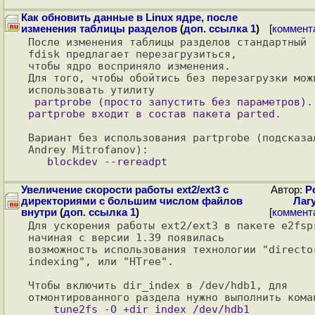
Как обновить данные в Linux ядре, после
изменения таблицы разделов
(
доп. ссылка 1
)
[
коммент
После изменения таблицы разделов стандартный 
fdisk предлагает перезагрузиться, 

чтобы ядро восприняло изменения.

Для того, чтобы обойтись без перезагрузки можн
 partprobe (просто запустить без параметров). 
Вариант без использования partprobe (подсказал
Увеличение скорости работы ext2/ext3 с
Автор:
Р
директориями c большим числом файлов
Лаг
внутри
(
доп. ссылка 1
)
[
коммент
Для ускорения работы ext2/ext3 в пакете e2fspr
начиная с версии 1.39 появилась 

возможность использования технологии "director
indexing", или "HTree".

Чтобы включить dir_index в /dev/hdb1, для 