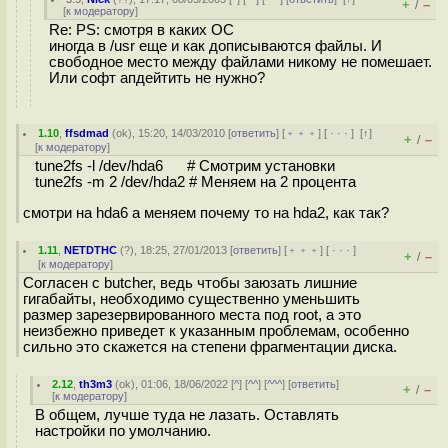
+
–
/
[
к модератору
]
Re: PS: смотря в каких ОС
иногда в /usr еще и как дописываются файлы. И
свободное место между файлами никому не помешает.
Или софт апдейтить не нужно?
1.10
,
ffsdmad
(
ok
), 15:20, 14/03/2010 [
ответить
] [
﹢﹢﹢
] [
· · ·
]
[
↑
]
+
–
/
[
к модератору
]
tune2fs -l /dev/hda6 # Смотрим установки
tune2fs -m 2 /dev/hda2 # Меняем на 2 процента
смотри на hda6 а меняем почему то на hda2, как так?
1.11
,
NETDTHC
(
?
), 18:25, 27/01/2013 [
ответить
] [
﹢﹢﹢
] [
· · ·
]
+
–
/
[
к модератору
]
Согласен с butcher, ведь чтобы заюзать лишние
гигабайты, необходимо существенно уменьшить
размер зарезервированного места под root, а это
неизбежно приведет к указанным проблемам, особенно
сильно это скажется на степени фрагментации диска.
2.12
,
th3m3
(
ok
), 01:06, 18/06/2022 [
^
] [
^^
] [
^^^
] [
ответить
]
+
–
/
[
к модератору
]
В общем, лучше туда не лазать. Оставлять
настройки по умолчанию.