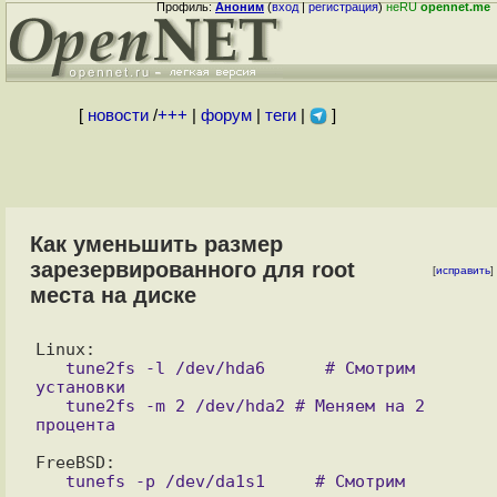
Профиль:
Аноним
(
вход
|
регистрация
)
неRU
opennet.me
[
новости
/
+++
|
форум
|
теги
|
]
Как уменьшить размер
зарезервированного для root
[
исправить
]
места на диске
   tune2fs -l /dev/hda6      # Смотрим 
установки

   tune2fs -m 2 /dev/hda2 # Меняем на 2 
   tunefs -p /dev/da1s1     # Смотрим 