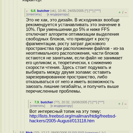
6.8
,
butcher
(
ok
), 10:46, 24/05/2005 [
^
] [
^^
] [
^^^
]
+
–
/
[
ответить
]
[
к модератору
]
Это не хак, это дизайн. В исходниках вообще
рекомендуется устанавливать это значение в
10%. При уменьшении до 5% и ниже FFS
отключает алгоритм оптимизации выделения
свободных блоков, что приводит к росту
фрагментации, росту затрат дискового
пространства при расположении файлов - из-за
неоптимального расположения, части блоков
остаются не занятыми, если файл не занимает
его целиком; и, теоретически, к снижению
скорости чтения. Здесь стоит подумать и
выбирать между двумя золами: оставить
зарезервированное пространство, либо
отказываться от него и иметь возможность
заюзать лишние гигабайты, и получить выше
перечисленные проблемы.
7.9
,
butcher
(
??
), 20:32, 16/08/2005 [
^
] [
^^
] [
^^^
]
+
–
/
[
ответить
]
[
к модератору
]
Вот интересный топик на эту тему:
http://lists.freebsd.org/mailman/htdig/freebsd-
hackers/2005-August/013118.htm
3.5
,
Nick
(
??
), 17:17, 08/05/2005 [
^
] [
^^
] [
^^^
] [
ответить
]
[
↑
]