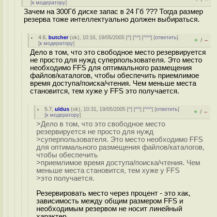
[
к модератору
]
Зачем на 300Гб диске запас в 24 Гб ??? Тогда размер
резерва тоже интеллектуально должен выбираться.
4.6
,
butcher
(
ok
), 10:16, 19/05/2005 [
^
] [
^^
] [
^^^
] [
ответить
]
+
–
/
[
к модератору
]
Дело в том, что это свободное место резервируется
не просто для нужд суперпользователя. Это место
необходимо FFS для оптимального размещения
файлов/каталогов, чтобы обеспечить приемлимое
время доступа/поиска/чтения. Чем меньше места
становится, тем хуже у FFS это получается.
5.7
,
uldus
(
ok
), 10:31, 19/05/2005 [
^
] [
^^
] [
^^^
] [
ответить
]
+
–
/
[
к модератору
]
>Дело в том, что это свободное место
резервируется не просто для нужд
>суперпользователя. Это место необходимо FFS
для оптимального размещения файлов/каталогов,
чтобы обеспечить
>приемлимое время доступа/поиска/чтения. Чем
меньше места становится, тем хуже у FFS
>это получается.
Резервировать место через процент - это хак,
зависимость между общим размером FFS и
необходимым резервом не носит линейный
характер.