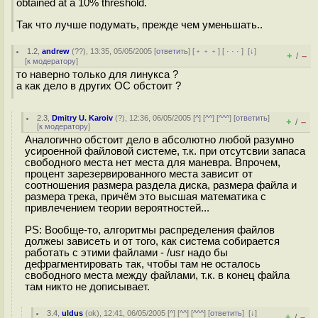
obtained at a 10% threshold.
Так что лучше подумать, прежде чем уменьшать..
1.2
,
andrew
(
??
), 13:35, 05/05/2005 [
ответить
] [
﹢﹢﹢
] [
· · ·
]
[
↓
]
+
–
/
[
к модератору
]
то наверно только для линукса ?
а как дело в других ОС обстоит ?
2.3
,
Dmitry U. Karoiv
(
?
), 12:36, 06/05/2005 [
^
] [
^^
] [
^^^
] [
ответить
]
+
–
/
[
к модератору
]
Аналогично обстоит дело в абсолютно любой разумно
усироенной файловой системе, т.к. при отсутсвии запаса
свободного места нет места для маневра. Впрочем,
процент зарезервированного места зависит от
соотношения размера раздела диска, размера файла и
размера трека, причём это высшая математика с
привлечением теории вероятностей...
PS: Вообще-то, алгоритмы распределения файлов
должеы зависеть и от того, как система собирается
работать с этими файлами - /usr надо бы
дефрагментировать так, чтобы там не осталось
свободного места между файлами, т.к. в конец файла
там никто не дописывает.
3.4
,
uldus
(
ok
), 12:41, 06/05/2005 [
^
] [
^^
] [
^^^
] [
ответить
]
[
↓
]
+
–
/