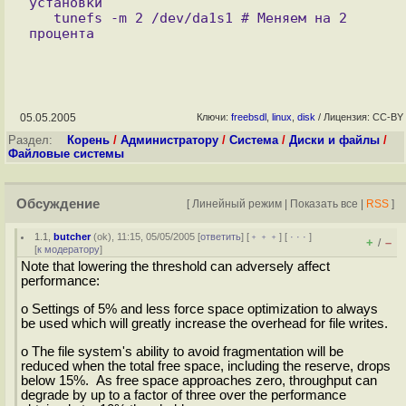
установки

   tunefs -m 2 /dev/da1s1 # Меняем на 2 
05.05.2005
Ключи:
freebsdl
,
linux
,
disk
/ Лицензия: CC-BY
Раздел:
Корень
/
Администратору
/
Система
/
Диски и файлы
/
Файловые системы
Обсуждение
[
Линейный режим
|
Показать все
|
RSS
]
1.1
,
butcher
(
ok
), 11:15, 05/05/2005 [
ответить
] [
﹢﹢﹢
] [
· · ·
]
+
–
/
[
к модератору
]
Note that lowering the threshold can adversely affect
performance:
o Settings of 5% and less force space optimization to always
be used which will greatly increase the overhead for file writes.
o The file system's ability to avoid fragmentation will be
reduced when the total free space, including the reserve, drops
below 15%. As free space approaches zero, throughput can
degrade by up to a factor of three over the performance