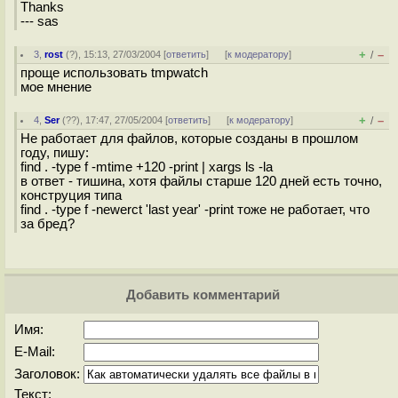
Thanks
--- sas
+
–
3
,
rost
(
?
), 15:13, 27/03/2004 [
ответить
]
[
к модератору
]
/
проще использовать tmpwatch
мое мнение
+
–
4
,
Ser
(
??
), 17:47, 27/05/2004 [
ответить
]
[
к модератору
]
/
Не работает для файлов, которые созданы в прошлом
году, пишу:
find . -type f -mtime +120 -print | xargs ls -la
в ответ - тишина, хотя файлы старше 120 дней есть точно,
конструция типа
find . -type f -newerct 'last year' -print тоже не работает, что
за бред?
Добавить комментарий
Имя:
E-Mail:
Заголовок:
Текст: