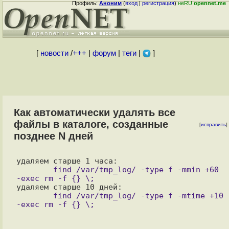
Профиль:
Аноним
(
вход
|
регистрация
)
неRU
opennet.me
[
новости
/
+++
|
форум
|
теги
|
]
Как автоматически удалять все
файлы в каталоге, созданные
[
исправить
]
позднее N дней
        find /var/tmp_log/ -type f -mmin +60 
        find /var/tmp_log/ -type f -mtime +10 