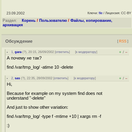
23.09.2002
Ключи:
file
/ Лицензия: CC-BY
Раздел:
Корень
/
Пользователю
/
Файлы, копирование,
архивация
Обсуждение
[
RSS
]
+
–
1
,
gara
(
?
), 20:15, 26/09/2002 [
ответить
]
[
к модератору
]
/
А почему не так?
find /var/tmp_log/ -atime 10 -delete
+
–
2
,
sas
(
?
), 22:35, 28/09/2002 [
ответить
]
[
к модератору
]
/
Hi,
Because for example on my system find does not
understand "-delete"
And just to show other variation:
find /var/tmp_log/ -type f -mtime +10 | xargs rm -f
:)