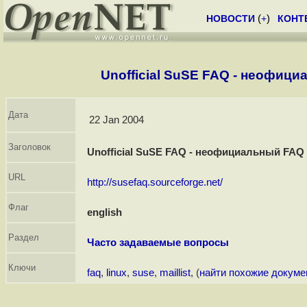
НОВОСТИ
(
+
)
КОНТ
Unofficial SuSE FAQ - неофиц
Дата
22 Jan 2004
Заголовок
Unofficial SuSE FAQ - неофициальный FAQ
URL
http://susefaq.sourceforge.net/
Флаг
english
Раздел
Часто задаваемые вопросы
Ключи
faq
,
linux
,
suse
,
maillist
, (
найти похожие докум