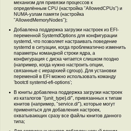
механизм для привязки процессов к
определённым CPU (настройка "AllowedCPUs") и
NUMA-узлам памяти (настройка
"AllowedMemoryNodes");
Добавлена поддержка загрузки настроек из EFI-
переменной SystemdOptions для конфигурации
systemd, что позволяет настраивать поведение
systemd в ситуации, когда проблематично изменить
параметры командной строки ядра, а
конфигурация с диска читается слишком поздно
(например, когда нужно настроить опции,
связанные с иерархией cgroup). Для установки
переменой в EFI можно использовать команду
'bootctl systemd-efi-options';
В юниты добавлена поддержка загрузки настроек
из каталогов "{unit_type}.d/", привязанных к типам
юнитов (например, "service.d/"), которые могут
применяться для добавления настроек,
охватывающих сразу все файлы юнитов данного
типа;