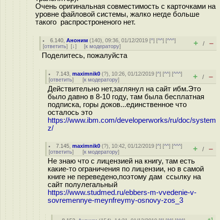
Очень оригинальная совместимость с карточками на
уровне файловой системы, жалко негде больше
такого распростроненого нет.
6.140
,
Аноним
(
140
), 09:36, 01/12/2019 [
^
] [
^^
] [
^^^
]
+
–
/
[
ответить
]
[
↓
] [
к модератору
]
Поделитесь, пожалуйста
7.143
,
maximnik0
(
?
), 10:26, 01/12/2019 [
^
] [
^^
] [
^^^
]
+
–
/
[
ответить
]
[
к модератору
]
Действительно нет,заглянул на сайт ибм.Это
было давно в 8-10 году, там была бесплатная
подписка, горы доков...единственное что
осталось это
https://www.ibm.com/developerworks/ru/doc/system
z/
7.145
,
maximnik0
(
?
), 10:42, 01/12/2019 [
^
] [
^^
] [
^^^
]
+
–
/
[
ответить
]
[
к модератору
]
Не знаю что с лицензией на книгу, там есть
какие-то ограничения по лицензии, но в самой
книге не переведено,поэтому дам ссылку на
сайт полулегальный
https://www.studmed.ru/ebbers-m-vvedenie-v-
sovremennye-meynfreymy-osnovy-zos_3
+1