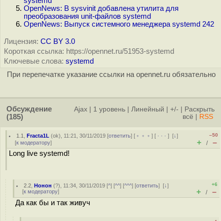
systemd
OpenNews: В sysvinit добавлена утилита для
преобразования unit-файлов systemd
OpenNews: Выпуск системного менеджера systemd 242
Лицензия:
CC BY 3.0
Короткая ссылка: https://opennet.ru/51953-systemd
Ключевые слова:
systemd
При перепечатке указание ссылки на opennet.ru обязательно
Обсуждение
Ajax
|
1 уровень
|
Линейный
|
+/-
|
Раскрыть
(185)
всё
|
RSS
–50
1.1
,
Fracta1L
(
ok
), 11:21, 30/11/2019 [
ответить
] [
﹢﹢﹢
] [
· · ·
]
[
↓
]
+
–
[
к модератору
]
/
Long live systemd!
+6
2.2
,
Нонон
(
?
), 11:34, 30/11/2019 [
^
] [
^^
] [
^^^
] [
ответить
]
[
↓
]
+
–
[
к модератору
]
/
Да как бы и так живуч