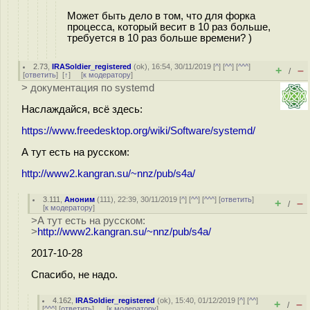
Может быть дело в том, что для форка
процесса, который весит в 10 раз больше,
требуется в 10 раз больше времени? )
2.73
,
IRASoldier_registered
(
ok
), 16:54, 30/11/2019 [
^
] [
^^
] [
^^^
]
+
–
/
[
ответить
]
[
↑
] [
к модератору
]
> документация по systemd
Наслаждайся, всё здесь:
https://www.freedesktop.org/wiki/Software/systemd/
А тут есть на русском:
http://www2.kangran.su/~nnz/pub/s4a/
3.111
,
Аноним
(
111
), 22:39, 30/11/2019 [
^
] [
^^
] [
^^^
] [
ответить
]
+
–
/
[
к модератору
]
>А тут есть на русском:
>
http://www2.kangran.su/~nnz/pub/s4a/
2017-10-28
Спасибо, не надо.
4.162
,
IRASoldier_registered
(
ok
), 15:40, 01/12/2019 [
^
] [
^^
]
+
–
/
[
^^^
] [
ответить
]
[
к модератору
]