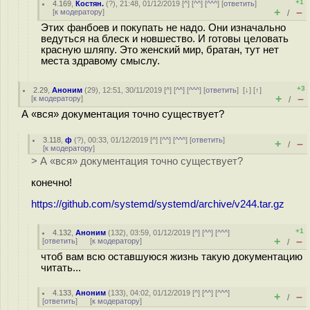
+1
4.169
,
Костян.
(
?
), 21:48, 01/12/2019 [
^
] [
^^
] [
^^^
] [
ответить
]
+
–
[
к модератору
]
/
Этих фанбоев и покупать не надо. Они изначально
ведуться на блеск и новшество. И готовы целовать
красную шляпу. Это женский мир, братан, тут нет
места здравому смыслу.
+3
2.29
,
Аноним
(
29
), 12:51, 30/11/2019 [
^
] [
^^
] [
^^^
] [
ответить
]
[
↓
] [
↑
]
+
–
[
к модератору
]
/
А «вся» документация точно существует?
3.118
,
ф
(
?
), 00:33, 01/12/2019 [
^
] [
^^
] [
^^^
] [
ответить
]
+
–
/
[
к модератору
]
> А «вся» документация точно существует?
конечно!
https://github.com/systemd/systemd/archive/v244.tar.gz
+1
4.132
,
Аноним
(
132
), 03:59, 01/12/2019 [
^
] [
^^
] [
^^^
]
+
–
[
ответить
]
[
к модератору
]
/
чтоб вам всю оставшуюся жизнь такую документацию
читать...
4.133
,
Аноним
(
133
), 04:02, 01/12/2019 [
^
] [
^^
] [
^^^
]
+
–
/
[
ответить
]
[
к модератору
]