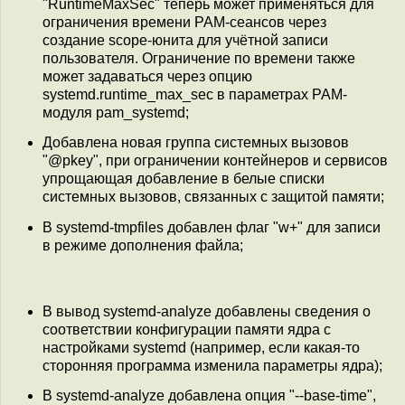
"RuntimeMaxSec" теперь может применяться для
ограничения времени PAM-сеансов через
создание scope-юнита для учётной записи
пользователя. Ограничение по времени также
может задаваться через опцию
systemd.runtime_max_sec в параметрах PAM-
модуля pam_systemd;
Добавлена новая группа системных вызовов
"@pkey", при ограничении контейнеров и сервисов
упрощающая добавление в белые списки
системных вызовов, связанных с защитой памяти;
В systemd-tmpfiles добавлен флаг "w+" для записи
в режиме дополнения файла;
В вывод systemd-analyze добавлены сведения о
соответствии конфигурации памяти ядра с
настройками systemd (например, если какая-то
сторонняя программа изменила параметры ядра);
В systemd-analyze добавлена опция "--base-time",