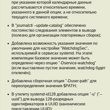
при указании которой календарные данные
рассчитываются относительно времени,
указанного в данной опции, а не относительно
текущего системного времени;
В "journalctl --update-catalog" обеспечено
постоянство следования элементов в выводе
(полезно для организации повторяемых сборок);
Добавлена возможность указания значения по
умолчанию для настройки "WatchdogSec",
используемой в сервисах systemd. На этапе
компиляции базовое значение может быть
определено через опцию "-Dservice-watchdog"
(если выставлено пустое значение, watchdog будет
отключён);
Добавлена сборочная опция "-Duser-path" для
переопределения значения $PATH;
В утилиту systemd-id128 добавлена опция "-u" ("--
uuid") для вывода 128-разрядных
идентификаторов в UUID (каноническое
представление UUID);