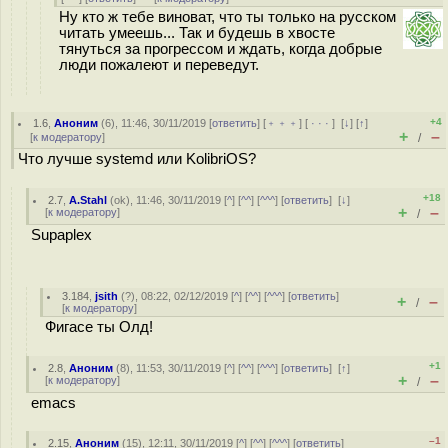
Ну кто ж тебе виноват, что ты только на русском
читать умеешь... Так и будешь в хвосте
тянуться за прогрессом и ждать, когда добрые
люди пожалеют и переведут.
+4
1.6
,
Аноним
(
6
), 11:46, 30/11/2019 [
ответить
] [
﹢﹢﹢
] [
· · ·
]
[
↓
] [
↑
]
+
–
[
к модератору
]
/
Что лучше systemd или KolibriOS?
+18
2.7
,
A.Stahl
(
ok
), 11:46, 30/11/2019 [
^
] [
^^
] [
^^^
] [
ответить
]
[
↓
]
+
–
[
к модератору
]
/
Supaplex
3.184
,
jsith
(
?
), 08:22, 02/12/2019 [
^
] [
^^
] [
^^^
] [
ответить
]
+
–
/
[
к модератору
]
Фигасе ты Олд!
+1
2.8
,
Аноним
(
8
), 11:53, 30/11/2019 [
^
] [
^^
] [
^^^
] [
ответить
]
[
↑
]
+
–
[
к модератору
]
/
emacs
–1
2.15
,
Аноним
(
15
), 12:11, 30/11/2019 [
^
] [
^^
] [
^^^
] [
ответить
]