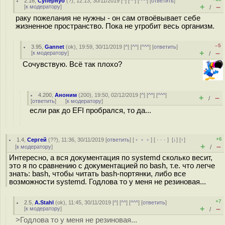
2.16
,
Супернуб
(
?
), 12:13, 30/11/2019 [
^
] [
^^
] [
^^^
] [
ответить
]
+
–
[
к модератору
]
/
раку пожелания не нужны - он сам отвоёвывает себе
жизненное пространство. Пока не угробит весь организм.
–5
3.95
,
Gannet
(
ok
), 19:59, 30/11/2019 [
^
] [
^^
] [
^^^
] [
ответить
]
+
–
[
к модератору
]
/
Cочувствую. Всё так плохо?
4.200
,
Аноним
(
200
), 19:50, 02/12/2019 [
^
] [
^^
] [
^^^
]
+
–
/
[
ответить
]
[
к модератору
]
если рак до EFI пробрался, то да...
+6
1.4
,
Сергей
(
??
), 11:36, 30/11/2019 [
ответить
] [
﹢﹢﹢
] [
· · ·
]
[
↓
] [
↑
]
+
–
[
к модератору
]
/
Интересно, а вся документация по systemd сколько весит,
это я по сравнению с документацией по bash, т.е. что легче
знать: bash, чтобы читать bash-портянки, либо все
возможности systemd. Годлова то у меня не резиновая...
+7
2.5
,
A.Stahl
(
ok
), 11:45, 30/11/2019 [
^
] [
^^
] [
^^^
] [
ответить
]
+
–
[
к модератору
]
/
>Годлова то у меня не резиновая...