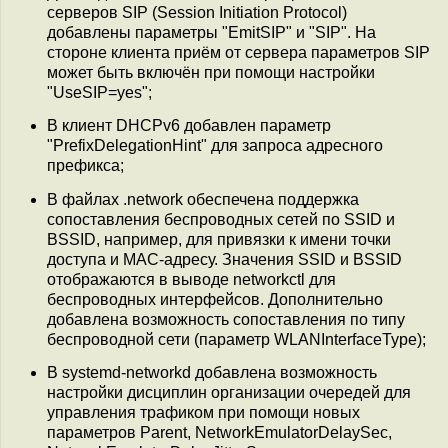
серверов SIP (Session Initiation Protocol)
добавлены параметры "EmitSIP" и "SIP". На
стороне клиента приём от сервера параметров SIP
может быть включён при помощи настройки
"UseSIP=yes";
В клиент DHCPv6 добавлен параметр
"PrefixDelegationHint" для запроса адресного
префикса;
В файлах .network обеспечена поддержка
сопоставления беспроводных сетей по SSID и
BSSID, например, для привязки к имени точки
доступа и MAC-адресу. Значения SSID и BSSID
отображаются в выводе networkctl для
беспроводных интерфейсов. Дополнительно
добавлена возможность сопоставления по типу
беспроводной сети (параметр WLANInterfaceType);
В systemd-networkd добавлена возможность
настройки дисциплин организации очередей для
управления трафиком при помощи новых
параметров Parent, NetworkEmulatorDelaySec,