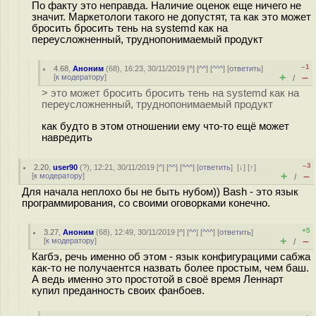
По факту это неправда. Наличие оценок еще ничего не
значит. Маркетологи такого не допустят, та как это может
бросить бросить тень на systemd как на
переусложненный, труднопонимаемый продукт
–1
4.68
,
Аноним
(
68
), 16:23, 30/11/2019 [
^
] [
^^
] [
^^^
] [
ответить
]
+
–
[
к модератору
]
/
> это может бросить бросить тень на systemd как на
переусложненный, труднопонимаемый продукт
как будто в этом отношении ему что-то ещё может
навредить
–3
2.20
,
user90
(
?
), 12:21, 30/11/2019 [
^
] [
^^
] [
^^^
] [
ответить
]
[
↓
] [
↑
]
+
–
[
к модератору
]
/
Для начала неплохо бы не быть нубом)) Bash - это язык
программирования, со своими оговорками конечно.
+5
3.27
,
Аноним
(
68
), 12:49, 30/11/2019 [
^
] [
^^
] [
^^^
] [
ответить
]
+
–
[
к модератору
]
/
Кагбэ, речь именно об этом - язык конфигурацими сабжа
как-то не получаентся назвать более простым, чем баш.
А ведь именно это простотой в своё время Леннарт
купил преданность своих фанбоев.