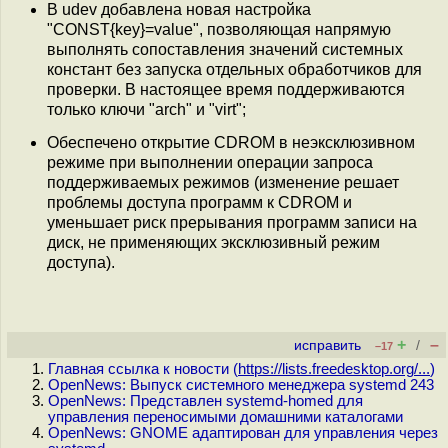
В udev добавлена новая настройка
"CONST{key}=value", позволяющая напрямую
выполнять сопоставления значений системных
констант без запуска отдельных обработчиков для
проверки. В настоящее время поддерживаются
только ключи "arch" и "virt";
Обеспечено открытие CDROM в неэксклюзивном
режиме при выполнении операции запроса
поддерживаемых режимов (изменение решает
проблемы доступа программ к CDROM и
уменьшает риск прерывания программ записи на
диск, не применяющих эксклюзивный режим
доступа).
+
–
исправить
/
–17
Главная ссылка к новости (
https://lists.freedesktop.org/...
)
OpenNews: Выпуск системного менеджера systemd 243
OpenNews: Представлен systemd-homed для
управления переносимыми домашними каталогами
OpenNews: GNOME адаптирован для управления через