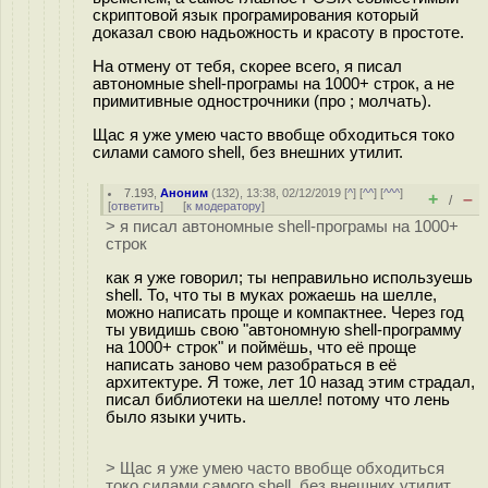
скриптовой язык програмирования который
доказал свою надьожность и красоту в простоте.
На отмену от тебя, скорее всего, я писал
автономные shell-програмы на 1000+ строк, а не
примитивные однострочники (про ; молчать).
Щас я уже умею часто ввобще обходиться токо
силами самого shell, без внешних утилит.
7.193
,
Аноним
(
132
), 13:38, 02/12/2019 [
^
] [
^^
] [
^^^
]
+
–
/
[
ответить
]
[
к модератору
]
> я писал автономные shell-програмы на 1000+
строк
как я уже говорил; ты неправильно используешь
shell. То, что ты в муках рожаешь на шелле,
можно написать проще и компактнее. Через год
ты увидишь свою "автономную shell-программу
на 1000+ строк" и поймёшь, что её проще
написать заново чем разобраться в её
архитектуре. Я тоже, лет 10 назад этим страдал,
писал библиотеки на шелле! потому что лень
было языки учить.
> Щас я уже умею часто ввобще обходиться
токо силами самого shell, без внешних утилит.