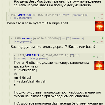
Раздела Best Practices там нет, поэтому приведенная
ссылка не указывает на полную документацию.
–2
2.62
,
VINRARUS
(
ok
), 15:50, 30/11/2019 [
^
] [
^^
] [
^^^
] [
ответить
]
[
↓
]
+
–
[
↑
] [
к модератору
]
/
bash это и есть system:D в мире shell.
+1
3.115
,
Аноним
(
-
), 00:26, 01/12/2019 [
^
] [
^^
] [
^^^
] [
ответить
]
+
–
[
к модератору
]
/
Вас под дулом пистолета держат? Жизнь или bash?
4.127
,
VINRARUS
(
ok
), 03:04, 01/12/2019 [
^
] [
^^
] [
^^^
]
+
–
/
[
ответить
]
[
к модератору
]
Почти. Я обычно делаю на новоустановленых
дистрибутивах
if [ -f /bin/dash ]
then
rm -f /bin/sh
ln -s /bin/dash /bin/sh
fi
Но дистрибутивы упорно делают наоборот, и линкуют
/bin/sh на /bin/bash при очередном обновлении.
ПС: шоб все понимали dash всегда быстрее, иногда до