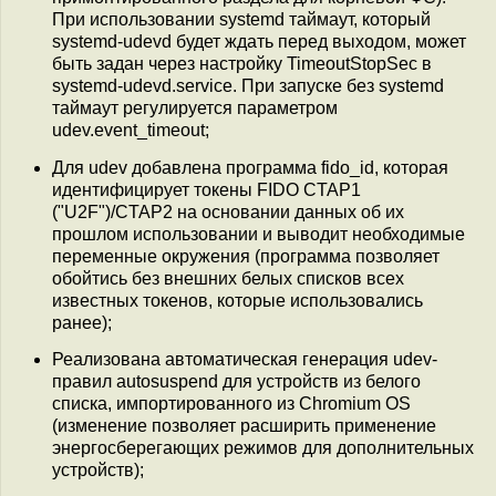
При использовании systemd таймаут, который
systemd-udevd будет ждать перед выходом, может
быть задан через настройку TimeoutStopSec в
systemd-udevd.service. При запуске без systemd
таймаут регулируется параметром
udev.event_timeout;
Для udev добавлена программа fido_id, которая
идентифицирует токены FIDO CTAP1
("U2F")/CTAP2 на основании данных об их
прошлом использовании и выводит необходимые
переменные окружения (программа позволяет
обойтись без внешних белых списков всех
известных токенов, которые использовались
ранее);
Реализована автоматическая генерация udev-
правил autosuspend для устройств из белого
списка, импортированного из Chromium OS
(изменение позволяет расширить применение
энергосберегающих режимов для дополнительных
устройств);