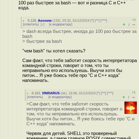
100 раз быстрее за bash — вот и разница С и С++
кода.
+1
5.128
,
Аноним
(
132
), 03:32, 01/12/2019 [
^
] [
^^
] [
^^^
]
+
–
[
ответить
]
[
↓
] [
к модератору
]
/
> dash всегда быстрее, иногда до 100 раз быстрее за
bash
> быстрее за bash
"чем bash" ты хотел сказать?
Сам факт, что тебя заботит скорость интерпретатора
командной строки, говорит о том, что ты
неправильно его используешь. Выучи хотя бы
питон... Я уже боюсь тебе про "С и С++ кода"
напоминать.
+1
6.163
,
VINRARUS
(
ok
), 16:06, 01/12/2019 [
^
] [
^^
] [
^^^
]
+
–
[
ответить
]
[
к модератору
]
/
>Сам факт, что тебя заботит скорость
интерпретатора командной строки, говорит о
том, что ты неправильно его используешь.
Выучи хотя бы питон... Я уже боюсь тебе про "С и
С++ кода" напоминать.
Червяк для детей. SHELL это провереный
временем, а самое главное POSIX совместимый