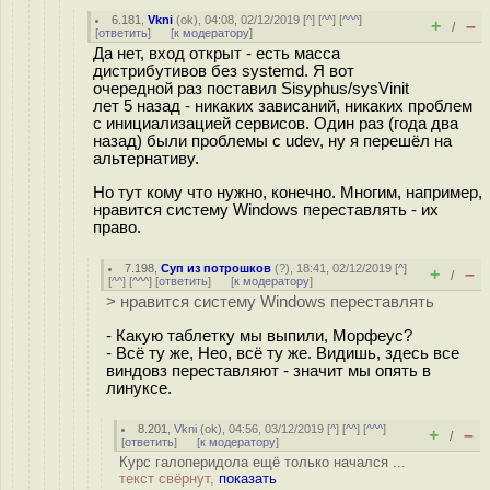
6.181
,
Vkni
(
ok
), 04:08, 02/12/2019 [
^
] [
^^
] [
^^^
]
+
–
/
[
ответить
]
[
к модератору
]
Да нет, вход открыт - есть масса
дистрибутивов без systemd. Я вот
очередной раз поставил Sisyphus/sysVinit
лет 5 назад - никаких зависаний, никаких проблем
с инициализацией сервисов. Один раз (года два
назад) были проблемы с udev, ну я перешёл на
альтернативу.
Но тут кому что нужно, конечно. Многим, например,
нравится систему Windows переставлять - их
право.
7.198
,
Суп из потрошков
(
?
), 18:41, 02/12/2019 [
^
]
+
–
/
[
^^
] [
^^^
] [
ответить
]
[
к модератору
]
> нравится систему Windows переставлять
- Какую таблетку мы выпили, Морфеус?
- Всё ту же, Нео, всё ту же. Видишь, здесь все
виндовз переставляют - значит мы опять в
линуксе.
8.201
,
Vkni
(
ok
), 04:56, 03/12/2019 [
^
] [
^^
] [
^^^
]
+
–
/
[
ответить
]
[
к модератору
]
Курс галоперидола ещё только начался ...
текст свёрнут,
показать