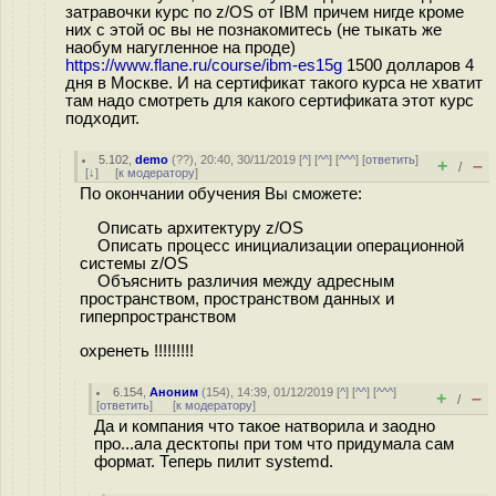
затравочки курс по z/OS от IBM причем нигде кроме
них с этой ос вы не познакомитесь (не тыкать же
наобум нагугленное на проде)
https://www.flane.ru/course/ibm-es15g
1500 долларов 4
дня в Москве. И на сертификат такого курса не хватит
там надо смотреть для какого сертификата этот курс
подходит.
5.102
,
demo
(
??
), 20:40, 30/11/2019 [
^
] [
^^
] [
^^^
] [
ответить
]
+
–
/
[
↓
] [
к модератору
]
По окончании обучения Вы сможете:
Описать архитектуру z/OS
Описать процесс инициализации операционной
системы z/OS
Объяснить различия между адресным
пространством, пространством данных и
гиперпространством
охренеть !!!!!!!!!
6.154
,
Аноним
(
154
), 14:39, 01/12/2019 [
^
] [
^^
] [
^^^
]
+
–
/
[
ответить
]
[
к модератору
]
Да и компания что такое натворила и заодно
про...ала десктопы при том что придумала сам
формат. Теперь пилит systemd.