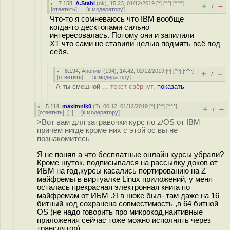
7.158
,
A.Stahl
(
ok
), 15:23, 01/12/2019 [
^
] [
^^
] [
^^^
]
+
–
/
[
ответить
]
[
к модератору
]
Что-то я сомневаюсь что IBM вообще
когда-то десктопами сильно
интересовалась. Потому они и запилили
ХТ что сами не ставили целью подмять всё под
себя.
8.194
,
Аноним
(
194
), 14:42, 02/12/2019 [
^
] [
^^
] [
^^^
]
+
–
/
[
ответить
]
[
к модератору
]
А ты смешной ...
текст свёрнут,
показать
5.114
,
maximnik0
(
?
), 00:12, 01/12/2019 [
^
] [
^^
] [
^^^
]
+
–
/
[
ответить
]
[
↑
] [
к модератору
]
>Вот вам для затравочки курс по z/OS от IBM
причем нигде кроме них с этой ос вы не
познакомитесь
Я не понял а что бесплатные онлайн курсы убрали?
Кроме шуток, подписывался на рассылку доков от
ИБМ на год,курсы касались портированию на Z
майфремы в виртуалке Linux приложений, у меня
осталась прекрасная электронная книга по
майфремам от ИБМ .Я в шоке был- там даже на 16
битный код сохранена совместимость ,в 64 битной
OS (не надо говорить про микрокод,наитивные
приложения сейчас тоже можно исполнять через
транслятор).