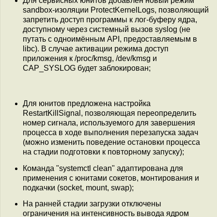
Для сервисных юнитов добавлен новый режим
sandbox-изоляции ProtectKernelLogs, позволяющий
запретить доступ программы к лог-буферу ядра,
доступному через системный вызов syslog (не
путать с одноимённым API, предоставляемым в
libc). В случае активации режима доступ
приложения к /proc/kmsg, /dev/kmsg и
CAP_SYSLOG будет заблокирован;
Для юнитов предложена настройка
RestartKillSignal, позволяющая переопределить
номер сигнала, используемого для завершения
процесса в ходе выполнения перезапуска задач
(можно изменить поведение остановки процесса
на стадии подготовки к повторному запуску);
Команда "systemctl clean" адаптирована для
применения с юнитами сокетов, монтирования и
подкачки (socket, mount, swap);
На ранней стадии загрузки отключены
ограничения на интенсивность вывода ядром