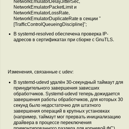
NetworkEmulatorDelayJitterSec,
NetworkEmulatorPacketLimit и
NetworkEmulatorLossRate,
NetworkEmulatorDuplicateRate в секции "
[TrafficControlQueueingDiscipline]";
В systemd-resolved обеспечена проверка IP-
адресов в сертификатах при сборке с GnuTLS.
Изменения, связанные с udev:
В systemd-udevd удалён 30-секундный таймаут для
принудительного завершения зависших
обработчиков. Systemd-udevd теперь дожидается
завершения работы обработчиков, для которых 30
секунд было недостаточно для штатного
завершения операций в крупных установках
(например, таймаут мог прервать инициализацию
драйвера в процессе переключения
примонтированного раздела для корневой ФС).