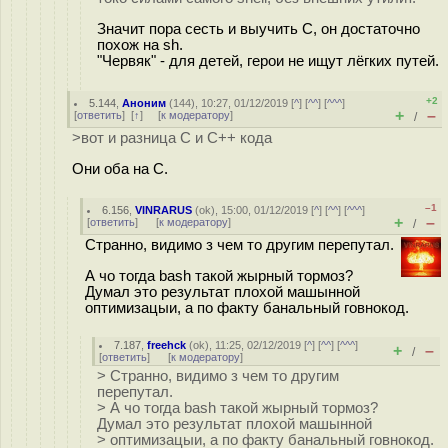
Значит пора сесть и выучить C, он достаточно
похож на sh.
"Червяк" - для детей, герои не ищут лёгких путей.
+2
5.144
,
Аноним
(
144
), 10:27, 01/12/2019 [
^
] [
^^
] [
^^^
]
+
–
[
ответить
]
[
↑
] [
к модератору
]
/
>вот и разница С и С++ кода
Они оба на С.
–1
6.156
,
VINRARUS
(
ok
), 15:00, 01/12/2019 [
^
] [
^^
] [
^^^
]
+
–
[
ответить
]
[
к модератору
]
/
Странно, видимо з чем то другим перепутал.
А чо тогда bash такой жырный тормоз?
Думал это результат плохой машынной
оптимизацыи, а по факту банальный говнокод.
7.187
,
freehck
(
ok
), 11:25, 02/12/2019 [
^
] [
^^
] [
^^^
]
+
–
/
[
ответить
]
[
к модератору
]
> Странно, видимо з чем то другим
перепутал.
> А чо тогда bash такой жырный тормоз?
Думал это результат плохой машынной
> оптимизацыи, а по факту банальный говнокод.