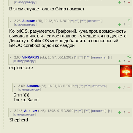
+
–
[
к модератору
]
/
В этом случае только Gimp поможет
+1
2.25
,
Аноним
(
25
), 12:42, 30/11/2019 [
^
] [
^^
] [
^^^
] [
ответить
]
+
–
[
к модератору
]
/
KolibriOS, разумеется. Графоний, куча прог, возможность
выхода в инет, и - самое главное - умещается на дискете!
Дискету с KolibriOS можно добавлять в опенсорсный
БИОС coreboot одной командой
+1
2.63
,
VINRARUS
(
ok
), 15:57, 30/11/2019 [
^
] [
^^
] [
^^^
] [
ответить
]
[
↓
]
+
–
[
к модератору
]
/
explorer.exe
3.69
,
Аноним
(
68
), 16:24, 30/11/2019 [
^
] [
^^
] [
^^^
] [
ответить
]
+
–
/
[
к модератору
]
Бгггг ))))
Тонко. Зачот.
2.148
,
Аноним
(
148
), 12:38, 01/12/2019 [
^
] [
^^
] [
^^^
] [
ответить
]
[
↑
]
+
–
/
[
к модератору
]
Shepherd