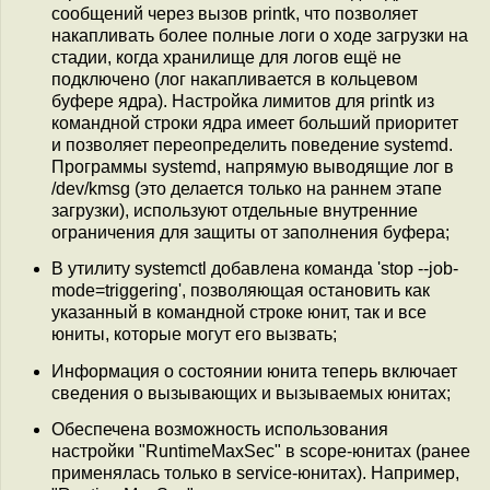
сообщений через вызов printk, что позволяет
накапливать более полные логи о ходе загрузки на
стадии, когда хранилище для логов ещё не
подключено (лог накапливается в кольцевом
буфере ядра). Настройка лимитов для printk из
командной строки ядра имеет больший приоритет
и позволяет переопределить поведение systemd.
Программы systemd, напрямую выводящие лог в
/dev/kmsg (это делается только на раннем этапе
загрузки), используют отдельные внутренние
ограничения для защиты от заполнения буфера;
В утилиту systemctl добавлена команда 'stop --job-
mode=triggering', позволяющая остановить как
указанный в командной строке юнит, так и все
юниты, которые могут его вызвать;
Информация о состоянии юнита теперь включает
сведения о вызывающих и вызываемых юнитах;
Обеспечена возможность использования
настройки "RuntimeMaxSec" в scope-юнитах (ранее
применялась только в service-юнитах). Например,