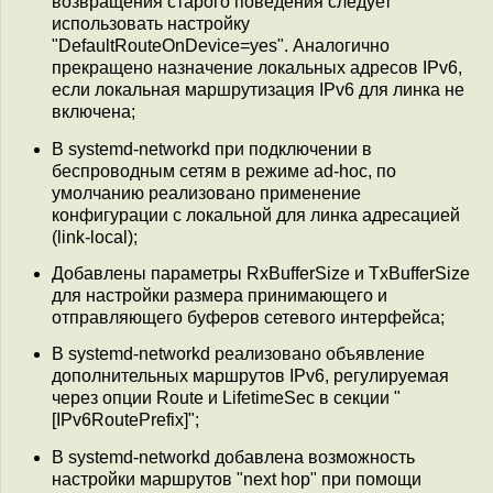
возвращения старого поведения следует
использовать настройку
"DefaultRouteOnDevice=yes". Аналогично
прекращено назначение локальных адресов IPv6,
если локальная маршрутизация IPv6 для линка не
включена;
В systemd-networkd при подключении в
беспроводным сетям в режиме ad-hoc, по
умолчанию реализовано применение
конфигурации с локальной для линка адресацией
(link-local);
Добавлены параметры RxBufferSize и TxBufferSize
для настройки размера принимающего и
отправляющего буферов сетевого интерфейса;
В systemd-networkd реализовано объявление
дополнительных маршрутов IPv6, регулируемая
через опции Route и LifetimeSec в секции "
[IPv6RoutePrefix]";
В systemd-networkd добавлена возможность
настройки маршрутов "next hop" при помощи