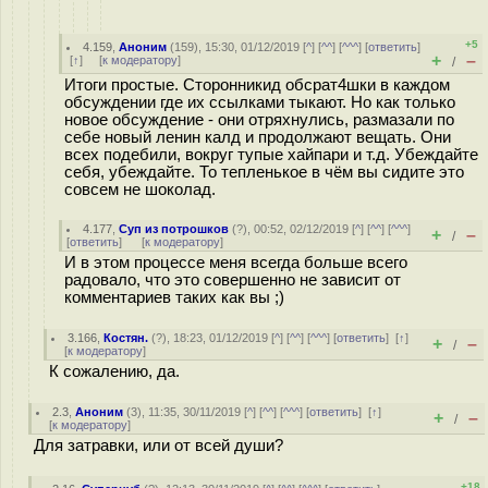
+5
4.159
,
Аноним
(
159
), 15:30, 01/12/2019 [
^
] [
^^
] [
^^^
] [
ответить
]
+
–
[
↑
] [
к модератору
]
/
Итоги простые. Сторонникид обсрат4шки в каждом
обсуждении где их ссылками тыкают. Но как только
новое обсуждение - они отряхнулись, размазали по
себе новый ленин калд и продолжают вещать. Они
всех подебили, вокруг тупые хайпари и т.д. Убеждайте
себя, убеждайте. То тепленькое в чём вы сидите это
совсем не шоколад.
4.177
,
Суп из потрошков
(
?
), 00:52, 02/12/2019 [
^
] [
^^
] [
^^^
]
+
–
/
[
ответить
]
[
к модератору
]
И в этом процессе меня всегда больше всего
радовало, что это совершенно не зависит от
комментариев таких как вы ;)
3.166
,
Костян.
(
?
), 18:23, 01/12/2019 [
^
] [
^^
] [
^^^
] [
ответить
]
[
↑
]
+
–
/
[
к модератору
]
К сожалению, да.
2.3
,
Аноним
(
3
), 11:35, 30/11/2019 [
^
] [
^^
] [
^^^
] [
ответить
]
[
↑
]
+
–
/
[
к модератору
]
Для затравки, или от всей души?
+18