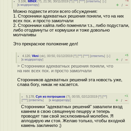
–4
3.106
,
MINIX
(
?
), 21:30, 30/11/2019 [
^
] [
^^
] [
^^^
] [
ответить
]
[
↓
]
+
–
[
к модератору
]
/
Можно подвести итоги всего обсуждения:
1. Сторонники адекватных решения поняли, что на них
всех пох. и просто замолчали
2. Сторонники хайпа либо поменяли т.з., либо подустали,
либо отодвинуты от кормушки и тоже довольно
молчаливы
Это прекрасное положение дел!
+5
4.120
,
Vkni
(
ok
), 00:50, 01/12/2019 [
^
] [
^^
] [
^^^
] [
ответить
]
[
↓
]
+
–
[
к модератору
]
/
> Сторонники адекватных решения поняли, что
на них всех пох. и просто замолчали
Сторонников адекватных решений эта новость уже,
слава богу, никак не касается.
+1
5.178
,
Суп из потрошков
(
?
), 00:55, 02/12/2019 [
^
] [
^^
]
+
–
[
^^^
] [
ответить
]
[
к модератору
]
/
Сторонники "адекватных решений" завалили вход
камнем в свою священную пещеру и теперь
проводят там свой эксклюзивный молебен. Я
аплодирую им стоя. Желаю только, чтобы входной
камень заклинило ;)