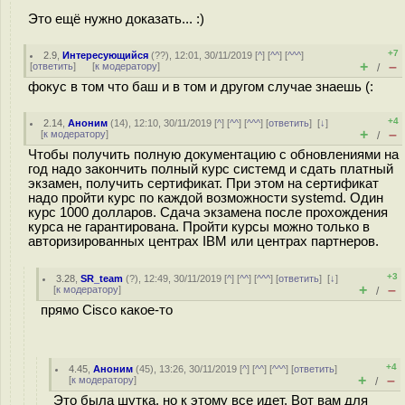
Это ещё нужно доказать... :)
+7
2.9
,
Интересующийся
(
??
), 12:01, 30/11/2019 [
^
] [
^^
] [
^^^
]
+
–
[
ответить
]
[
к модератору
]
/
фокус в том что баш и в том и другом случае знаешь (:
+4
2.14
,
Аноним
(
14
), 12:10, 30/11/2019 [
^
] [
^^
] [
^^^
] [
ответить
]
[
↓
]
+
–
[
к модератору
]
/
Чтобы получить полную документацию с обновлениями на
год надо закончить полный курс системд и сдать платный
экзамен, получить сертификат. При этом на сертификат
надо пройти курс по каждой возможности systemd. Один
курс 1000 долларов. Сдача экзамена после прохождения
курса не гарантирована. Пройти курсы можно только в
авторизированных центрах IBM или центрах партнеров.
+3
3.28
,
SR_team
(
?
), 12:49, 30/11/2019 [
^
] [
^^
] [
^^^
] [
ответить
]
[
↓
]
+
–
[
к модератору
]
/
прямо Cisco какое-то
+4
4.45
,
Аноним
(
45
), 13:26, 30/11/2019 [
^
] [
^^
] [
^^^
] [
ответить
]
+
–
[
к модератору
]
/
Это была шутка, но к этому все идет. Вот вам для