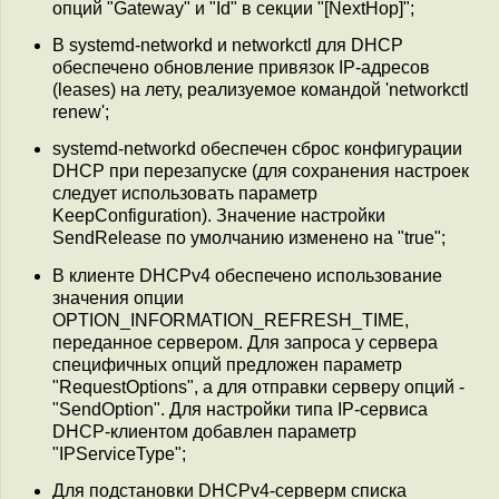
опций "Gateway" и "Id" в секции "[NextHop]";
В systemd-networkd и networkctl для DHCP
обеспечено обновление привязок IP-адресов
(leases) на лету, реализуемое командой 'networkctl
renew';
systemd-networkd обеспечен сброс конфигурации
DHCP при перезапуске (для сохранения настроек
следует использовать параметр
KeepConfiguration). Значение настройки
SendRelease по умолчанию изменено на "true";
В клиенте DHCPv4 обеспечено использование
значения опции
OPTION_INFORMATION_REFRESH_TIME,
переданное сервером. Для запроса у сервера
специфичных опций предложен параметр
"RequestOptions", а для отправки серверу опций -
"SendOption". Для настройки типа IP-сервиса
DHCP-клиентом добавлен параметр
"IPServiceType";
Для подстановки DHCPv4-серверм списка