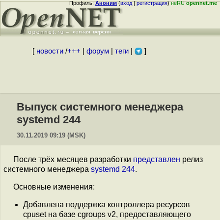
Профиль:
Аноним
(
вход
|
регистрация
)
неRU
opennet.me
[
новости
/
+++
|
форум
|
теги
|
]
Выпуск системного менеджера
systemd 244
30.11.2019 09:19 (MSK)
После трёх месяцев разработки
представлен
релиз
системного менеджера
systemd 244
.
Основные изменения:
Добавлена поддержка контроллера ресурсов
cpuset на базе cgroups v2, предоставляющего