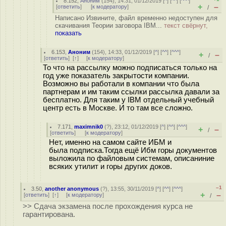
8.152
,
Аноним
(
154
), 14:31, 01/12/2019 [
^
] [
^^
] [
^^^
]
+
–
[
ответить
]
[
к модератору
]
/
Написано Извините, файл временно недоступен для
скачивания Теории заговора IBM...
текст свёрнут,
показать
6.153
,
Аноним
(
154
), 14:33, 01/12/2019 [
^
] [
^^
] [
^^^
]
+
–
/
[
ответить
]
[
↑
] [
к модератору
]
То что на рассылку можно подписаться только на
год уже показатель закрытости компании.
Возможно вы работали в компании что была
партнерам и им таким ссылки рассылка давали за
бесплатно. Для таким у IBM отдельный учебный
центр есть в Москве. И то там все сложно.
7.171
,
maximnik0
(
?
), 23:12, 01/12/2019 [
^
] [
^^
] [
^^^
]
+
–
/
[
ответить
]
[
к модератору
]
Нет, именно на самом сайте ИБМ и
была подписка.Тогда ещё Ибм горы документов
выложила по файловым системам, описаниние
всяких утилит и горы других доков.
–1
3.50
,
another anonymous
(
?
), 13:55, 30/11/2019 [
^
] [
^^
] [
^^^
]
+
–
[
ответить
]
[
↑
] [
к модератору
]
/
>> Сдача экзамена после прохождения курса не
гарантирована.