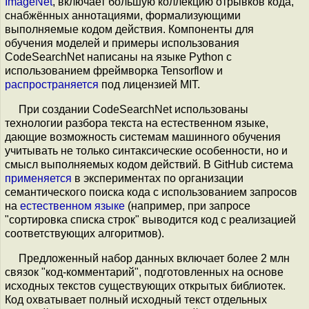
ImageNet
, включает большую коллекцию отрывков кода,
снабжённых аннотациями, формализующими
выполняемые кодом действия. Компоненты для
обучения моделей и примеры использования
CodeSearchNet написаны на языке Python с
использованием фреймворка Tensorflow и
распространяется
под лицензией MIT.
При создании CodeSearchNet использованы
технологии разбора текста на естественном языке,
дающие возможность системам машинного обучения
учитывать не только синтаксические особенности, но и
смысл выполняемых кодом действий. В GitHub система
применяется
в экспериментах по организации
семантического поиска кода с использованием запросов
на
естественном языке
(например, при запросе
"сортировка списка строк" выводится код с реализацией
соответствующих алгоритмов).
Предложенный набор данных включает более 2 млн
связок "код-комментарий", подготовленных на основе
исходных текстов существующих открытых библиотек.
Код охватывает полный исходный текст отдельных