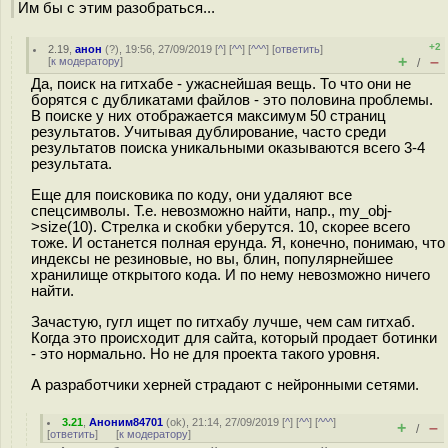
Им бы с этим разобраться...
+2
2.19
,
анон
(
?
), 19:56, 27/09/2019 [
^
] [
^^
] [
^^^
] [
ответить
]
+
–
[
к модератору
]
/
Да, поиск на гитхабе - ужаснейшая вещь. То что они не
борятся с дубликатами файлов - это половина проблемы.
В поиске у них отображается максимум 50 страниц
результатов. Учитывая дублирование, часто среди
результатов поиска уникальными оказываются всего 3-4
результата.
Еще для поисковика по коду, они удаляют все
спецсимволы. Т.е. невозможно найти, напр., my_obj-
>size(10). Стрелка и скобки уберутся. 10, скорее всего
тоже. И останется полная ерунда. Я, конечно, понимаю, что
индексы не резиновые, но вы, блин, популярнейшее
хранилище открытого кода. И по нему невозможно ничего
найти.
Зачастую, гугл ищет по гитхабу лучше, чем сам гитхаб.
Когда это происходит для сайта, который продает ботинки
- это нормально. Но не для проекта такого уровня.
А разработчики херней страдают с нейронными сетями.
3.21
,
Аноним84701
(
ok
), 21:14, 27/09/2019 [
^
] [
^^
] [
^^^
]
+
–
/
[
ответить
]
[
к модератору
]