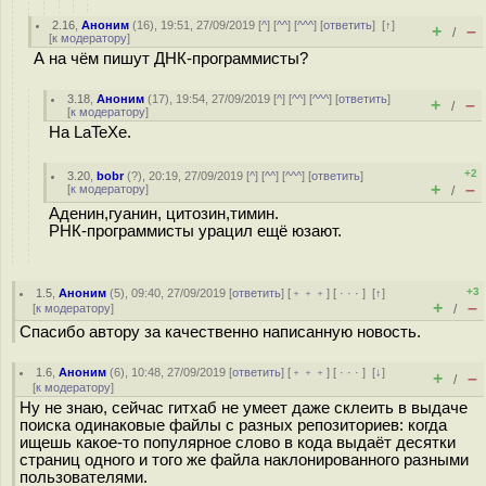
2.16
,
Аноним
(
16
), 19:51, 27/09/2019 [
^
] [
^^
] [
^^^
] [
ответить
]
[
↑
]
+
–
/
[
к модератору
]
А на чём пишут ДНК-программисты?
3.18
,
Аноним
(
17
), 19:54, 27/09/2019 [
^
] [
^^
] [
^^^
] [
ответить
]
+
–
/
[
к модератору
]
На LaTeXе.
+2
3.20
,
bobr
(
?
), 20:19, 27/09/2019 [
^
] [
^^
] [
^^^
] [
ответить
]
+
–
[
к модератору
]
/
Аденин,гуанин, цитозин,тимин.
РНК-программисты урацил ещё юзают.
+3
1.5
,
Аноним
(
5
), 09:40, 27/09/2019 [
ответить
] [
﹢﹢﹢
] [
· · ·
]
[
↑
]
+
–
[
к модератору
]
/
Спасибо автору за качественно написанную новость.
1.6
,
Аноним
(
6
), 10:48, 27/09/2019 [
ответить
] [
﹢﹢﹢
] [
· · ·
]
[
↓
]
+
–
/
[
к модератору
]
Ну не знаю, сейчас гитхаб не умеет даже склеить в выдаче
поиска одинаковые файлы с разных репозиториев: когда
ищешь какое-то популярное слово в кода выдаёт десятки
страниц одного и того же файла наклонированного разными
пользователями.