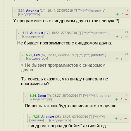
–7
3.14
,
Аноним
(
14
), 16:44, 27/09/2019 [
^
] [
^^
] [
^^^
] [
ответить
]
+
–
[
к модератору
]
/
У программистов с синдромом дауна стоит линукс?)
+1
4.17
,
Аноним
(
17
), 19:53, 27/09/2019 [
^
] [
^^
] [
^^^
] [
ответить
]
+
–
[
к модератору
]
/
Не бывает программистов с синдромом дауна.
+3
5.22
,
Led
(
ok
), 22:47, 27/09/2019 [
^
] [
^^
] [
^^^
] [
ответить
]
+
–
[
к модератору
]
/
> Не бывает программистов с синдромом
дауна.
Ты хочешь сказать, что винду написали не
програмисты?
–1
6.24
,
Зонд
(
?
), 08:27, 28/09/2019 [
^
] [
^^
] [
^^^
] [
ответить
]
+
–
[
к модератору
]
/
Пишешь так как будто написал что-то лучше
7.25
,
Аноним
(
25
), 12:26, 03/10/2019 [
^
] [
^^
] [
^^^
]
+
–
/
[
ответить
]
[
к модератору
]
синдром "сперва добейся" активэйтед