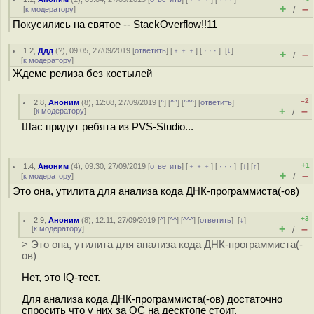
+
–
[
к модератору
]
/
Покусились на святое -- StackOverflow!!11
1.2
,
Ддд
(
?
), 09:05, 27/09/2019 [
ответить
] [
﹢﹢﹢
] [
· · ·
]
[
↓
]
+
–
/
[
к модератору
]
Ждемс релиза без костылей
–2
2.8
,
Аноним
(
8
), 12:08, 27/09/2019 [
^
] [
^^
] [
^^^
] [
ответить
]
+
–
[
к модератору
]
/
Шас придут ребята из PVS-Studio...
+1
1.4
,
Аноним
(
4
), 09:30, 27/09/2019 [
ответить
] [
﹢﹢﹢
] [
· · ·
]
[
↓
] [
↑
]
+
–
[
к модератору
]
/
Это она, утилита для анализа кода ДНК-программиста(-ов)
+3
2.9
,
Аноним
(
8
), 12:11, 27/09/2019 [
^
] [
^^
] [
^^^
] [
ответить
]
[
↓
]
+
–
[
к модератору
]
/
> Это она, утилита для анализа кода ДНК-программиста(-
ов)
Нет, это IQ-тест.
Для анализа кода ДНК-программиста(-ов) достаточно
спросить что у них за ОС на десктопе стоит.