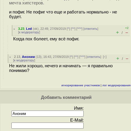
мечта хипстеров.
и пофиг. Не пофиг что еще и работать нормально - не
будет.
+2
3.23
,
Led
(
ok
), 22:49, 27/09/2019 [
^
] [
^^
] [
^^^
] [
ответить
]
+
–
[
к модератору
]
/
Когда пох болеет, ему всё пофиг.
2.13
,
Аноним
(
13
), 16:43, 27/09/2019 [
^
] [
^^
] [
^^^
] [
ответить
]
[
↑
]
+
–
/
[
к модератору
]
Не жили хорошо, нечего и начинать — я правильно
понимаю?
игнорирование участников
|
лог модерирования
Добавить комментарий
Имя:
E-Mail: