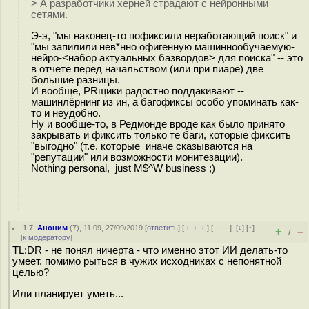
> А разработчики херней страдают с нейронными
сетями.
Э-э, "мы наконец-то пофиксили неработающий поиск" и
"мы запилили нев*нно офигенную машиннообучаемую-
нейро-<набор актуальных базвордов> для поиска" -- это
в отчете перед начальством (или при пиаре) две
большие разницы.
И вообще, PRщики радостно поддакивают --
машинлёрнинг из ин, а багофиксы особо упоминать как-
то и неудобно.
Ну и вообще-то, в Редмонде вроде как было принято
закрывать и фиксить только те баги, которые фиксить
"выгодно" (т.е. которые иначе сказываются на
"репутации" или возможности монитезации).
Nothing personal, just М$^W business ;)
1.7
,
Аноним
(
7
), 11:09, 27/09/2019 [
ответить
] [
﹢﹢﹢
] [
· · ·
]
[
↓
] [
↑
]
+
–
/
[
к модератору
]
TL;DR - не понял ничерта - что именно этот ИИ делать-то
умеет, помимо рыться в чужих исходниках с непонятной
целью?
Или планирует уметь...