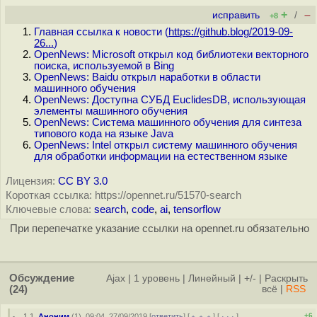
+
–
исправить
/
+8
Главная ссылка к новости (
https://github.blog/2019-09-
26...
)
OpenNews: Microsoft открыл код библиотеки векторного
поиска, используемой в Bing
OpenNews: Baidu открыл наработки в области
машинного обучения
OpenNews: Доступна СУБД EuclidesDB, использующая
элементы машинного обучения
OpenNews: Система машинного обучения для синтеза
типового кода на языке Java
OpenNews: Intel открыл систему машинного обучения
для обработки информации на естественном языке
Лицензия:
CC BY 3.0
Короткая ссылка: https://opennet.ru/51570-search
Ключевые слова:
search
,
code
,
ai
,
tensorflow
При перепечатке указание ссылки на opennet.ru обязательно
Обсуждение
Ajax
|
1 уровень
|
Линейный
|
+/-
|
Раскрыть
(24)
всё
|
RSS
+6
1.1
,
Аноним
(
1
), 09:04, 27/09/2019 [
ответить
] [
﹢﹢﹢
] [
· · ·
]