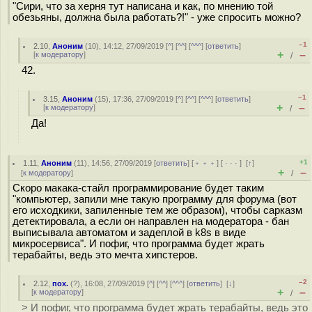
"Сири, что за херня тут написана и как, по мнению той
обезьяны, должна была работать?!" - уже спросить можно?
–1
2.10
,
Аноним
(
10
), 14:12, 27/09/2019 [
^
] [
^^
] [
^^^
] [
ответить
]
+
–
[
к модератору
]
/
42.
–1
3.15
,
Аноним
(
15
), 17:36, 27/09/2019 [
^
] [
^^
] [
^^^
] [
ответить
]
+
–
[
к модератору
]
/
Да!
+1
1.11
,
Аноним
(
11
), 14:56, 27/09/2019 [
ответить
] [
﹢﹢﹢
] [
· · ·
]
[
↑
]
+
–
[
к модератору
]
/
Скоро макака-стайл программирование будет таким
"компьютер, запили мне такую программу для форума (вот
его исходкики, запиленные тем же образом), чтобы сарказм
детектировала, а если он направлен на модератора - бан
выписывала автоматом и задеплой в k8s в виде
микросервиса". И пофиг, что программа будет жрать
терабайты, ведь это мечта хипстеров.
–2
2.12
,
пох.
(
?
), 16:08, 27/09/2019 [
^
] [
^^
] [
^^^
] [
ответить
]
[
↓
]
+
–
[
к модератору
]
/
> И пофиг, что программа будет жрать терабайты, ведь это