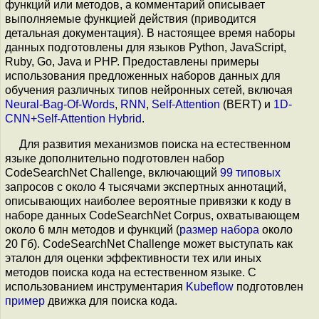
функций или методов, а комментарий описывает
выполняемые функцией действия (приводится
детальная документация). В настоящее время наборы
данных подготовлены для языков Python, JavaScript,
Ruby, Go, Java и PHP. Предоставлены примеры
использования предложенных наборов данных для
обучения различных типов нейронных сетей, включая
Neural-Bag-Of-Words
,
RNN
,
Self-Attention
(BERT) и
1D-
CNN+Self-Attention Hybrid
.
Для развития механизмов поиска на естественном
языке дополнительно подготовлен набор
CodeSearchNet Challenge, включающий
99 типовых
запросов с около 4 тысячами экспертных аннотаций,
описывающих наиболее вероятные привязки к коду в
наборе данных CodeSearchNet Corpus, охватывающем
около 6 млн методов и функций (
размер набора
около
20 Гб). CodeSearchNet Challenge может выступать как
эталон для оценки эффективности тех или иных
методов поиска кода на естественном языке. С
использованием инструментария
Kubeflow
подготовлен
пример
движка для поиска кода.