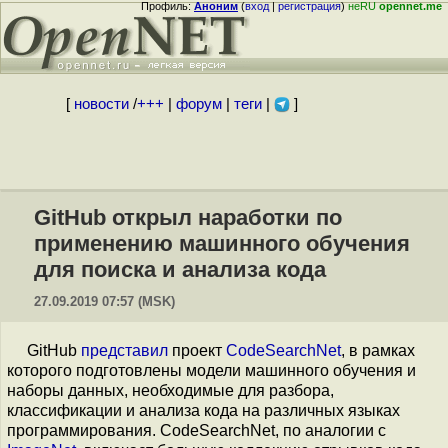
Профиль:
Аноним
(
вход
|
регистрация
)
неRU
opennet.me
[
новости
/
+++
|
форум
|
теги
|
]
GitHub открыл наработки по
применению машинного обучения
для поиска и анализа кода
27.09.2019 07:57 (MSK)
GitHub
представил
проект
CodeSearchNet
, в рамках
которого подготовлены модели машинного обучения и
наборы данных, необходимые для разбора,
классификации и анализа кода на различных языках
программирования. CodeSearchNet, по аналогии с