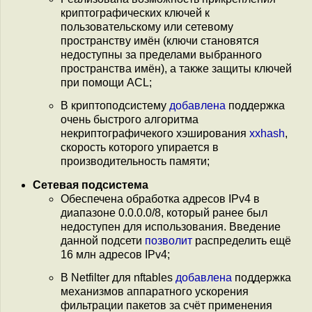
криптографических ключей к
пользовательскому или сетевому
пространству имён (ключи становятся
недоступны за пределами выбранного
пространства имён), а также защиты ключей
при помощи ACL;
В криптоподсистему
добавлена
поддержка
очень быстрого алгоритма
некриптографичекого хэширования
xxhash
,
скорость которого упирается в
производительность памяти;
Сетевая подсистема
Обеспечена обработка адресов IPv4 в
диапазоне 0.0.0.0/8, который ранее был
недоступен для использования. Введение
данной подсети
позволит
распределить ещё
16 млн адресов IPv4;
В Netfilter для nftables
добавлена
поддержка
механизмов аппаратного ускорения
фильтрации пакетов за счёт применения