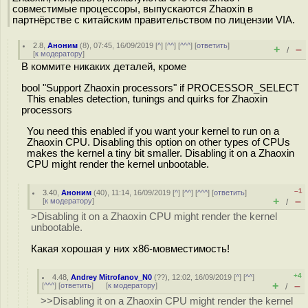
совместимые процессоры, выпускаются Zhaoxin в
партнёрстве с китайским правительством по лицензии VIA.
2.8
,
Аноним
(
8
), 07:45, 16/09/2019 [
^
] [
^^
] [
^^^
] [
ответить
]
+
–
/
[
к модератору
]
В коммите никаких деталей, кроме
bool "Support Zhaoxin processors" if PROCESSOR_SELECT
This enables detection, tunings and quirks for Zhaoxin
processors
You need this enabled if you want your kernel to run on a
Zhaoxin CPU. Disabling this option on other types of CPUs
makes the kernel a tiny bit smaller. Disabling it on a Zhaoxin
CPU might render the kernel unbootable.
–1
3.40
,
Аноним
(
40
), 11:14, 16/09/2019 [
^
] [
^^
] [
^^^
] [
ответить
]
+
–
[
к модератору
]
/
>Disabling it on a Zhaoxin CPU might render the kernel
unbootable.
Какая хорошая у них x86-мовместимость!
+4
4.48
,
Andrey Mitrofanov_N0
(
??
), 12:02, 16/09/2019 [
^
] [
^^
]
+
–
[
^^^
] [
ответить
]
[
к модератору
]
/
>>Disabling it on a Zhaoxin CPU might render the kernel