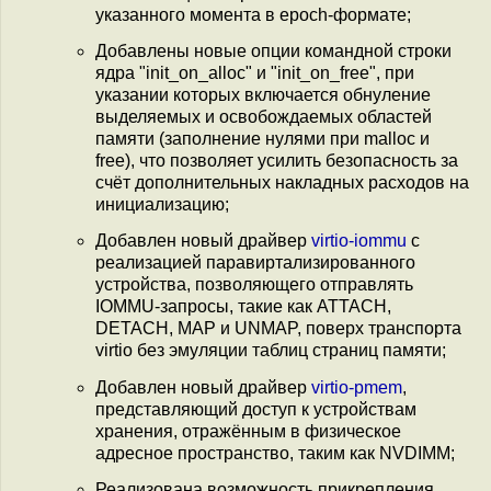
указанного момента в epoch-формате;
Добавлены новые опции командной строки
ядра "init_on_alloc" и "init_on_free", при
указании которых включается обнуление
выделяемых и освобождаемых областей
памяти (заполнение нулями при malloc и
free), что позволяет усилить безопасность за
счёт дополнительных накладных расходов на
инициализацию;
Добавлен новый драйвер
virtio-iommu
с
реализацией паравиртализированного
устройства, позволяющего отправлять
IOMMU-запросы, такие как ATTACH,
DETACH, MAP и UNMAP, поверх транспорта
virtio без эмуляции таблиц страниц памяти;
Добавлен новый драйвер
virtio-pmem
,
представляющий доступ к устройствам
хранения, отражённым в физическое
адресное пространство, таким как NVDIMM;
Реализована возможность прикрепления