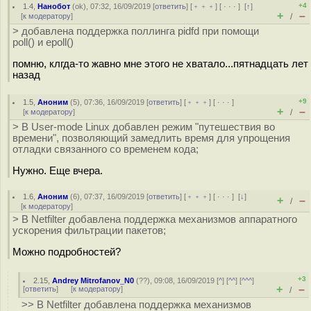
+4
1.4
,
Нанобот
(
ok
), 07:32, 16/09/2019 [
ответить
] [
﹢﹢﹢
] [
· · ·
]
[
↑
]
+
–
[
к модератору
]
/
> добавлена поддержка поллинга pidfd при помощи
poll() и epoll()
помню, клгда-то жавно мне этого не хватало...пятнадцать лет
назад
+9
1.5
,
Аноним
(
5
), 07:36, 16/09/2019 [
ответить
] [
﹢﹢﹢
] [
· · ·
]
+
–
[
к модератору
]
/
> В User-mode Linux добавлен режим "путешествия во
времени", позволяющий замедлить время для упрощения
отладки связанного со временем кода;
Нужно. Еще вчера.
1.6
,
Аноним
(
6
), 07:37, 16/09/2019 [
ответить
] [
﹢﹢﹢
] [
· · ·
]
[
↓
]
+
–
/
[
к модератору
]
> В Netfilter добавлена поддержка механизмов аппаратного
ускорения фильтрации пакетов;
Можно подробностей?
+3
2.15
,
Andrey Mitrofanov_N0
(
??
), 09:08, 16/09/2019 [
^
] [
^^
] [
^^^
]
+
–
[
ответить
]
[
к модератору
]
/
>> В Netfilter добавлена поддержка механизмов