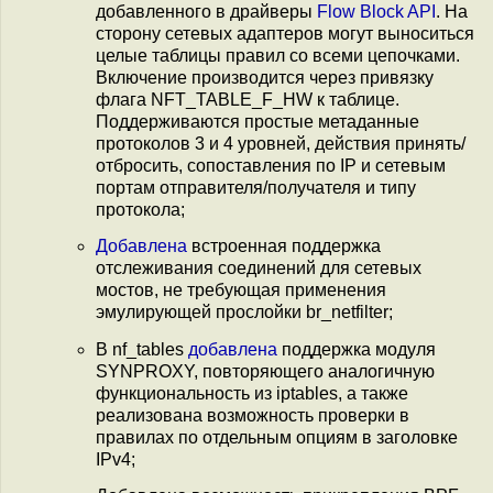
добавленного в драйверы
Flow Block API
. На
сторону сетевых адаптеров могут выноситься
целые таблицы правил со всеми цепочками.
Включение производится через привязку
флага NFT_TABLE_F_HW к таблице.
Поддерживаются простые метаданные
протоколов 3 и 4 уровней, действия принять/
отбросить, сопоставления по IP и сетевым
портам отправителя/получателя и типу
протокола;
Добавлена
встроенная поддержка
отслеживания соединений для сетевых
мостов, не требующая применения
эмулирующей прослойки br_netfilter;
В nf_tables
добавлена
поддержка модуля
SYNPROXY, повторяющего аналогичную
функциональность из iptables, а также
реализована возможность проверки в
правилах по отдельным опциям в заголовке
IPv4;