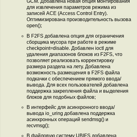
GCM. Добавлена новая опция монтирования
для извлечения параметров режима из
записей ACE (Access Сontrol Entry).
Оптимизирована производительность вызова
open();
В F2FS добавлена опция для ограничения
сборщика мусора при работе в режиме
checkpoint=disable. Добавлен ioctl для
удаления диапазонов блоков из F2FS, что
позволяет реализовать корректировку
размера раздела на лету. Добавлена
возможность размещения в F2FS файла
подкачки с обеспечением прямого ввода/
вывода. Для всех пользователей добавлена
поддержка закрепления файла и выделения
блоков для подобных файлов;
В интерфейс для асинхронного ввода/
вывода io_uring добавлена поддержка
асинхронных операций sendmsg() и
recvmsg();
В файловую систему UBIFS добавлена