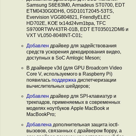
Samsung S6E63M0, Armadeus ST0700, EDT
ETM0430G0DH6, OSD101T2045-53TS,
Evervision VGG804821, FriendlyELEC
HD702E, KOE tx14d24vm1bpa, TFC
S9700RTWV43TR-01B, EDT ET035012DM6 и
VXT VL050-8048NT-C01;
Добавлен
драйвер для задействования
средств ускорения декодирования видео,
доступных в SoC Amlogic Meson;
В драйвере v3d (для GPU Broadcom Video
Core V, используемого в Raspberry Pi)
появилась
поддержка
диспетчеризации
вычислительных шейдеров;
Добавлен
драйвер для SPI-клавиатур и
трекпадов, применяемых в современных
моделях ноутбуков Apple MacBook и
MacBookPro;
Добавлена
дополнительная защита ioctl-
вызовов, связанных с драйвером floppy, а