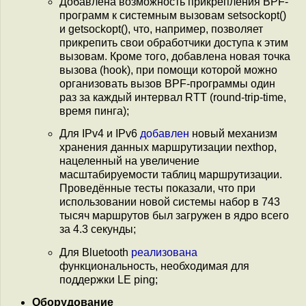
Добавлена возможность прикрепления BPF-
программ к системным вызовам setsockopt()
и getsockopt(), что, например, позволяет
прикрепить свои обработчики доступа к этим
вызовам. Кроме того, добавлена новая точка
вызова (hook), при помощи которой можно
организовать вызов BPF-программы один
раз за каждый интервал RTT (round-trip-time,
время пинга);
Для IPv4 и IPv6
добавлен
новый механизм
хранения данных маршрутизации nexthop,
нацеленный на увеличение
масштабируемости таблиц маршрутизации.
Проведённые тесты показали, что при
использовании новой системы набор в 743
тысяч маршрутов был загружен в ядро всего
за 4.3 секунды;
Для Bluetooth
реализована
функциональность, необходимая для
поддержки LE ping;
Оборудование