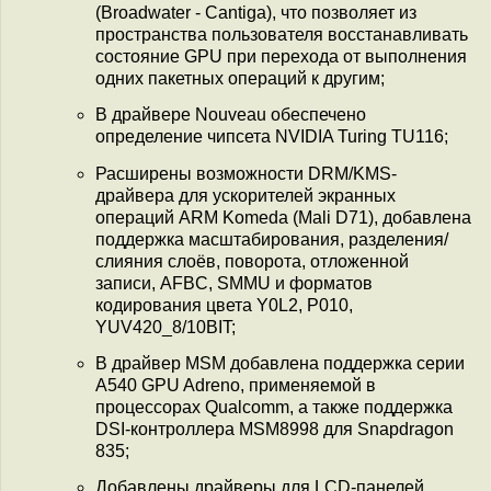
(Broadwater - Cantiga), что позволяет из
пространства пользователя восстанавливать
состояние GPU при перехода от выполнения
одних пакетных операций к другим;
В драйвере Nouveau обеспечено
определение чипсета NVIDIA Turing TU116;
Расширены возможности DRM/KMS-
драйвера для ускорителей экранных
операций ARM Komeda (Mali D71), добавлена
поддержка масштабирования, разделения/
слияния слоёв, поворота, отложенной
записи, AFBC, SMMU и форматов
кодирования цвета Y0L2, P010,
YUV420_8/10BIT;
В драйвер MSM добавлена поддержка серии
A540 GPU Adreno, применяемой в
процессорах Qualcomm, а также поддержка
DSI-контроллера MSM8998 для Snapdragon
835;
Добавлены драйверы для LCD-панелей