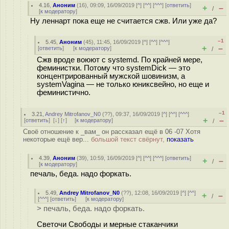
4.16
,
Аноним
(
16
), 09:09, 16/09/2019 [
^
] [
^^
] [
^^^
] [
ответить
]
+
–
/
[
к модератору
]
Ну леннарт пока еще не считается сжв. Или уже да?
–1
5.45
,
Аноним
(
45
), 11:45, 16/09/2019 [
^
] [
^^
] [
^^^
]
+
–
[
ответить
]
[
к модератору
]
/
Сжв вроде воюют с systemd. По крайней мере,
феминистки. Потому что systemDick — это
концентрированный мужской шовинизм, а
systemVagina — не только юниксвейно, но еще и
феминистично.
–1
3.21
,
Andrey Mitrofanov_N0
(
??
), 09:37, 16/09/2019 [
^
] [
^^
] [
^^^
]
+
–
[
ответить
]
[
↓
] [
↑
] [
к модератору
]
/
Своё отношение к _вам_ он рассказал ещё в 06 -07 Хотя
некоторые ещё вер...
большой текст свёрнут,
показать
4.39
,
Аноним
(
39
), 10:59, 16/09/2019 [
^
] [
^^
] [
^^^
] [
ответить
]
+
–
/
[
к модератору
]
печаль, беда. надо форкать.
5.49
,
Andrey Mitrofanov_N0
(
??
), 12:08, 16/09/2019 [
^
] [
^^
]
+
–
/
[
^^^
] [
ответить
]
[
к модератору
]
> печаль, беда. надо форкать.
Светочи Свободы и мерные стаканчики