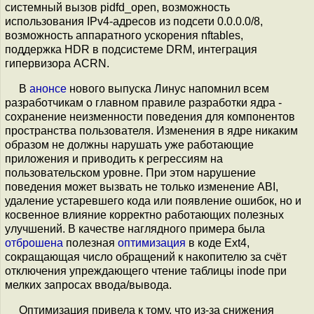
системный вызов pidfd_open, возможность
использования IPv4-адресов из подсети 0.0.0.0/8,
возможность аппаратного ускорения nftables,
поддержка HDR в подсистеме DRM, интеграция
гипервизора ACRN.
В
анонсе
нового выпуска Линус напомнил всем
разработчикам о главном правиле разработки ядра -
сохранение неизменности поведения для компонентов
пространства пользователя. Изменения в ядре никаким
образом не должны нарушать уже работающие
приложения и приводить к регрессиям на
пользовательском уровне. При этом нарушение
поведения может вызвать не только изменение ABI,
удаление устаревшего кода или появление ошибок, но и
косвенное влияние корректно работающих полезных
улучшений. В качестве наглядного примера была
отброшена
полезная
оптимизация
в коде Ext4,
сокращающая число обращений к накопителю за счёт
отключения упреждающего чтение таблицы inode при
мелких запросах ввода/вывода.
Оптимизация привела к тому, что из-за снижения