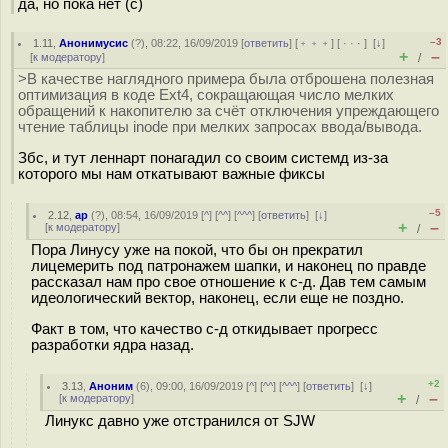
да, но пока нет (с)
–3
1.11
,
Анонимусис
(
?
), 08:22, 16/09/2019 [
ответить
] [
﹢﹢﹢
] [
· · ·
]
[
↓
]
+
–
[
к модератору
]
/
>В качестве наглядного примера была отброшена полезная
оптимизация в коде Ext4, сокращающая число мелких
обращений к накопителю за счёт отключения упреждающего
чтение таблицы inode при мелких запросах ввода/вывода.
Збс, и тут леннарт понагадил со своим системд из-за
которого мы нам откатывают важные фиксы
–5
2.12
,
ар
(
?
), 08:54, 16/09/2019 [
^
] [
^^
] [
^^^
] [
ответить
]
[
↓
]
+
–
[
к модератору
]
/
Пора Линусу уже на покой, что бы он прекратил
лицемерить под патронажем шапки, и наконец по правде
рассказал нам про свое отношение к с-д. Дав тем самым
идеологический вектор, наконец, если еще не поздно.
Факт в том, что качество с-д откидывает прогресс
разработки ядра назад.
+2
3.13
,
Аноним
(
6
), 09:00, 16/09/2019 [
^
] [
^^
] [
^^^
] [
ответить
]
[
↓
]
+
–
[
к модератору
]
/
Линукс давно уже отстранился от SJW