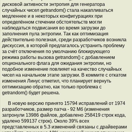
дисковой активности энтропия для генератора
случайных чисел getrandom() стала накапливаться
медленнее и в некоторых конфигурациях при
определённом стечении обстоятельств могли
наблюдаться подвисания во время загрузки до
заполнения пула энтропии. Так как оптимизация
действительно полезная, среди разработчиков возникла
дискуссия, в которой предлагалось устранить проблему
за счёт отключения по умолчанию блокирующего
режима работы вызова getrandom() с добавлением
опционального флага для ожидания энтропии, но
подобное изменение повлияет на качество случайных
чисел на начальном этапе загрузки. В коммите с откатом
изменения Линус отметил, что планирует вернуть
оптимизацию обратно, как только проблема с
getrandom() будет решена.
В новую версию принято 15794 исправлений от 1974
разработчиков, размер патча - 92 Мб (изменения
затронули 13986 файлов, добавлено 258419 строк кода,
удалено 599137 строк). Около 39% всех
представленных в 5.3 изменений связаны с драйверами