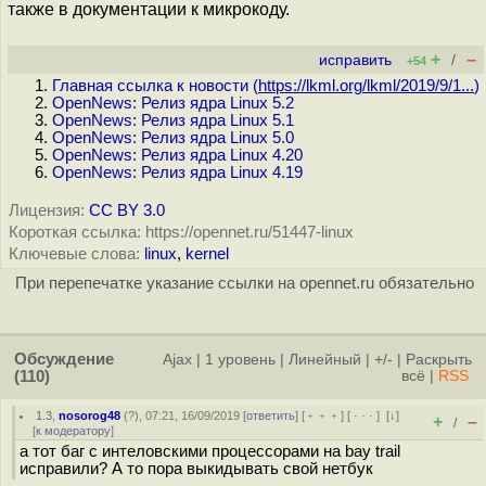
также в документации к микрокоду.
+
–
исправить
/
+54
Главная ссылка к новости (
https://lkml.org/lkml/2019/9/1...
)
OpenNews: Релиз ядра Linux 5.2
OpenNews: Релиз ядра Linux 5.1
OpenNews: Релиз ядра Linux 5.0
OpenNews: Релиз ядра Linux 4.20
OpenNews: Релиз ядра Linux 4.19
Лицензия:
CC BY 3.0
Короткая ссылка: https://opennet.ru/51447-linux
Ключевые слова:
linux
,
kernel
При перепечатке указание ссылки на opennet.ru обязательно
Обсуждение
Ajax
|
1 уровень
|
Линейный
|
+/-
|
Раскрыть
(110)
всё
|
RSS
1.3
,
nosorog48
(
?
), 07:21, 16/09/2019 [
ответить
] [
﹢﹢﹢
] [
· · ·
]
[
↓
]
+
–
/
[
к модератору
]
а тот баг с интеловскими процессорами на bay trail
исправили? А то пора выкидывать свой нетбук