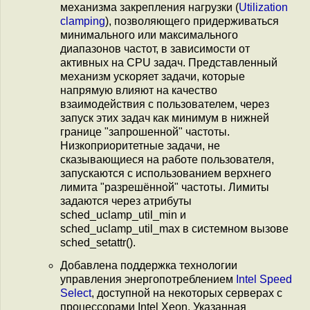
механизма закрепления нагрузки (
Utilization
clamping
), позволяющего придерживаться
минимального или максимального
диапазонов частот, в зависимости от
активных на CPU задач. Представленный
механизм ускоряет задачи, которые
напрямую влияют на качество
взаимодействия с пользователем, через
запуск этих задач как минимум в нижней
границе "запрошенной" частоты.
Низкоприоритетные задачи, не
сказывающиеся на работе пользователя,
запускаются c использованием верхнего
лимита "разрешённой" частоты. Лимиты
задаются через атрибуты
sched_uclamp_util_min и
sched_uclamp_util_max в системном вызове
sched_setattr().
Добавлена поддержка технологии
управления энергопотреблением
Intel Speed
Select
, доступной на некоторых серверах с
процессорами Intel Xeon. Указанная