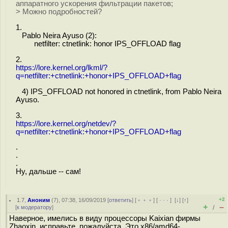
аппаратного ускорения фильтрации пакетов;
> Можно подробностей?
1.
Pablo Neira Ayuso (2):
netfilter: ctnetlink: honor IPS_OFFLOAD flag
2.
https://lore.kernel.org/lkml/?
q=netfilter:+ctnetlink:+honor+IPS_OFFLOAD+flag
4) IPS_OFFLOAD not honored in ctnetlink, from Pablo Neira
Ayuso.
3.
https://lore.kernel.org/netdev/?
q=netfilter:+ctnetlink:+honor+IPS_OFFLOAD+flag
.
.
.
Ну, дальше -- сам!
+2
1.7
,
Аноним
(
7
), 07:38, 16/09/2019 [
ответить
] [
﹢﹢﹢
] [
· · ·
]
[
↓
] [
↑
]
+
–
[
к модератору
]
/
Наверное, имелись в виду процессоры Kaixian фирмы
Zhaoxin, исправьте, пожалуйста. Это x86/amd64-