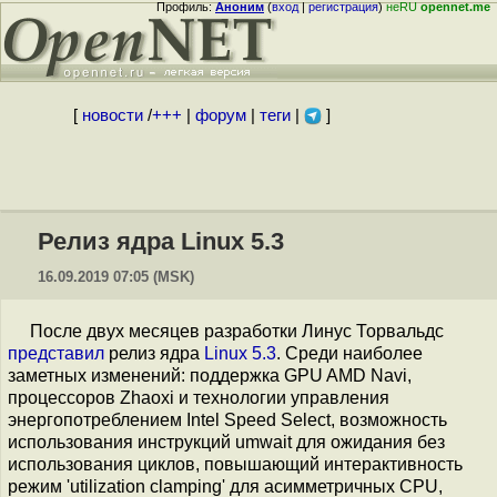
Профиль:
Аноним
(
вход
|
регистрация
)
неRU
opennet.me
[
новости
/
+++
|
форум
|
теги
|
]
Релиз ядра Linux 5.3
16.09.2019 07:05 (MSK)
После двух месяцев разработки Линус Торвальдс
представил
релиз ядра
Linux 5.3
. Среди наиболее
заметных изменений: поддержка GPU AMD Navi,
процессоров Zhaoxi и технологии управления
энергопотреблением Intel Speed Select, возможность
использования инструкций umwait для ожидания без
использования циклов, повышающий интерактивность
режим 'utilization clamping' для асимметричных CPU,