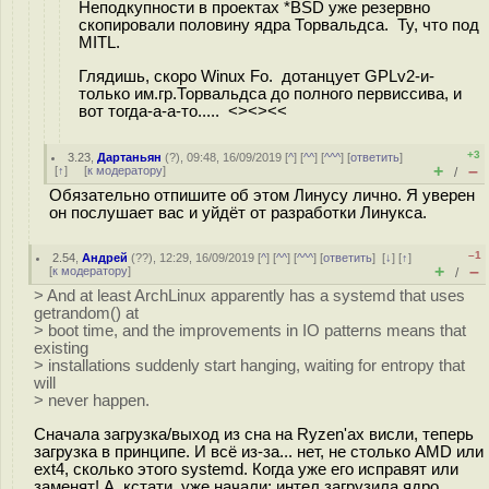
Неподкупности в проектах *BSD уже резервно
скопировали половину ядра Торвальдса. Ту, что под
MITL.
Глядишь, скоро Winux Fo. дотанцует GPLv2-и-
только им.гр.Торвальдса до полного первиссива, и
вот тогда-а-а-то..... <><><<
+3
3.23
,
Дартаньян
(
?
), 09:48, 16/09/2019 [
^
] [
^^
] [
^^^
] [
ответить
]
+
–
[
↑
] [
к модератору
]
/
Обязательно отпишите об этом Линусу лично. Я уверен
он послушает вас и уйдёт от разработки Линукса.
–1
2.54
,
Андрей
(
??
), 12:29, 16/09/2019 [
^
] [
^^
] [
^^^
] [
ответить
]
[
↓
] [
↑
]
+
–
[
к модератору
]
/
> And at least ArchLinux apparently has a systemd that uses
getrandom() at
> boot time, and the improvements in IO patterns means that
existing
> installations suddenly start hanging, waiting for entropy that
will
> never happen.
Сначала загрузка/выход из сна на Ryzen'ах висли, теперь
загрузка в принципе. И всё из-за... нет, не столько AMD или
ext4, сколько этого systemd. Когда уже его исправят или
заменят! А, кстати, уже начали: интел загрузила ядро