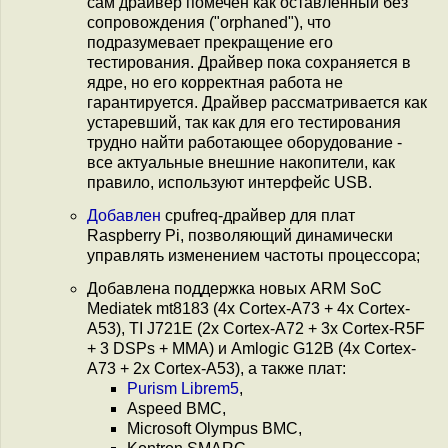
сам драйвер помечен как оставленный без
сопровождения ("orphaned"), что
подразумевает прекращение его
тестирования. Драйвер пока сохраняется в
ядре, но его корректная работа не
гарантируется. Драйвер рассматривается как
устаревший, так как для его тестирования
трудно найти работающее оборудование -
все актуальные внешние накопители, как
правило, используют интерфейс USB.
Добавлен
cpufreq-драйвер для плат
Raspberry Pi, позволяющий динамически
управлять изменением частоты процессора;
Добавлена поддержка новых ARM SoC
Mediatek mt8183 (4x Cortex-A73 + 4x Cortex-
A53), TI J721E (2x Cortex-A72 + 3x Cortex-R5F
+ 3 DSPs + MMA) и Amlogic G12B (4x Cortex-
A73 + 2x Cortex-A53), а также плат:
Purism Librem5
,
Aspeed BMC,
Microsoft Olympus BMC,