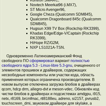
Kontron SMARC,
Novtech Meerkat96 (i.MX7),
ST Micro Avenger96,
Google Cheza (Qualcomm SDM845),
Qualcomm Dragonboard 845c (Qualcomm
SDM845),
Hugsun X99 TV Box (Rockchip RK3399),
Khadas Edge/Edge-V/Captain (Rockchip
RK3399),
HiHope RZ/G2M,
NXP LS1021A-TSN.
Одновременно Латиноамериканский Фонд
свободного ПО
сформировал
вариант
полностью
свободного ядра 5.3
-
Linux-libre 5.3-gnu
, очищенного от
элементов прошивок и драйверов, содержащих
несвободные компоненты или участки кода, область
применения которых ограничена производителем. В
новом выпуске отключена загрузка блобов в драйверах
qcom, hdcp drm, allegro-dvt и meson-vdec. Обновлён код
чистки блобов в драйверах и подсистемах amdgpu, i915,
netx, r8169, brcmfmac, rtl8188eu, adreno, si2157, pvrusb2,
touchscreen_dmi, звуковом драйвере для skylake, а