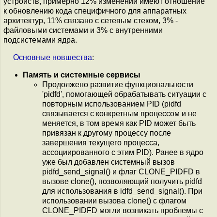
устройств, примерно 12% изменений имеют отношение
к обновлению кода специфичного для аппаратных
архитектур, 11% связано с сетевым стеком, 3% -
файловыми системами и 3% c внутренними
подсистемами ядра.
Основные
новшества
:
Память и системные сервисы
Продолжено развитие функциональности
'pidfd', помогающей обрабатывать ситуации с
повторным использованием PID (pidfd
связывается с конкретным процессом и не
меняется, в том время как PID может быть
привязан к другому процессу после
завершения текущего процесса,
ассоциированного с этим PID). Ранее в ядро
уже был добавлен системный вызов
pidfd_send_signal() и флаг CLONE_PIDFD в
вызове clone(), позволяющий получить pidfd
для использования в idfd_send_signal(). При
использовании вызова clone() с флагом
CLONE_PIDFD могли возникать проблемы с