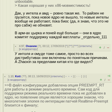
unbootable.
> Какая хорошая у них x86-мовместимость!
Дак, у интела и амд -- ровно такая же. То райзен не
грузится, пока новое ядро не вышло, то новые интелы
вообще не работают, пока биос (да, я знаю, что это не
про сабж) не обновят.
В арм-ах цырка и поней ещё больше -- они в ядро
комитят поддержку каждой мат.платы _отдельно_111
4.97
,
Онаним
(
?
), 00:12, 17/09/2019 [
^
] [
^^
] [
^^^
] [
ответить
]
+
–
/
[
к модератору
]
У интоля и омуде тоже самое, просто во всех
дистрибутивах они включены по понятным причинам.
А Zhaoxin за пределами китая кто где видел?
+6
1.10
,
Kott
(
??
), 08:13, 16/09/2019 [
ответить
] [
﹢﹢﹢
] [
· · ·
]
[
↑
]
+
–
[
к модератору
]
/
>>В файл конфигурации добавлена опция PREEMPT_RT
для работы в режиме реального времени. Сам код для
поддержки режима реального времени пока не добавлен в
ядро, но появление опции является хорошим знаком, что
многолетняя эпопея по интеграции патчей Realtime-Preempt
близится к финалу;