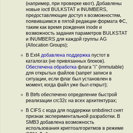
(например, при проверке квот). Добавлены
новые ioctl BULKSTAT и INUMBERS,
предоставляющие доступ к возможностям,
появившимся в пятой редакции формата ФС,
таким как время рождения inode и
возможность задания параметров BULKSTAT
и INUMBERS для каждой группы AG
(Allocation Groups);
В Ext4
добавлена поддержка
пустот в
каталогах (не привязанных блоков).
Обеспечена обработка
флага "i" (immutable)
для открытых файлов (запрет записи в
ситуации, если флаг был установлен в
момент, когда файл уже был открыт);
В Btrfs обеспечено определение быстрой
реализации crc32c на всех архитектурах;
В CIFS с кода для поддержки smbdirect снят
признак экспериментальной разработки. В
SMB3 добавлена возможность
использования криптоалгоритмов в режиме