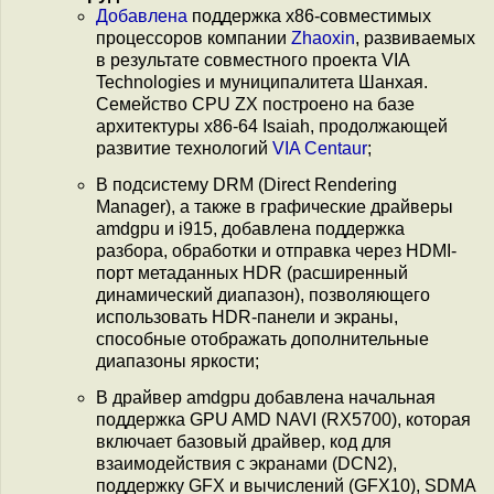
Добавлена
поддержка x86-совместимых
процессоров компании
Zhaoxin
, развиваемых
в результате совместного проекта VIA
Technologies и муниципалитета Шанхая.
Семейство CPU ZX построено на базе
архитектуры x86-64 Isaiah, продолжающей
развитие технологий
VIA Centaur
;
В подсистему DRM (Direct Rendering
Manager), а также в графические драйверы
amdgpu и i915, добавлена поддержка
разбора, обработки и отправка через HDMI-
порт метаданных HDR (расширенный
динамический диапазон), позволяющего
использовать HDR-панели и экраны,
способные отображать дополнительные
диапазоны яркости;
В драйвер amdgpu добавлена начальная
поддержка GPU AMD NAVI (RX5700), которая
включает базовый драйвер, код для
взаимодействия с экранами (DCN2),
поддержку GFX и вычислений (GFX10), SDMA