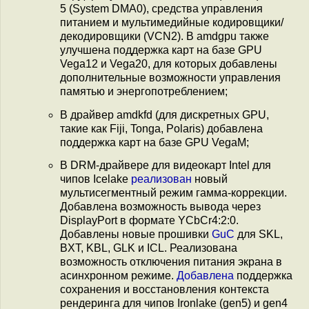
5 (System DMA0), средства управления
питанием и мультимедийные кодировщики/
декодировщики (VCN2). В amdgpu также
улучшена поддержка карт на базе GPU
Vega12 и Vega20, для которых добавлены
дополнительные возможности управления
памятью и энергопотреблением;
В драйвер amdkfd (для дискретных GPU,
такие как Fiji, Tonga, Polaris) добавлена
поддержка карт на базе GPU VegaM;
В DRM-драйвере для видеокарт Intel для
чипов Icelake
реализован
новый
мультисегментный режим гамма-коррекции.
Добавлена возможность вывода через
DisplayPort в формате YCbCr4:2:0.
Добавлены новые прошивки
GuC
для SKL,
BXT, KBL, GLK и ICL. Реализована
возможность отключения питания экрана в
асинхронном режиме.
Добавлена
поддержка
сохранения и восстановления контекста
рендеринга для чипов Ironlake (gen5) и gen4