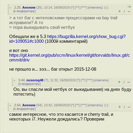
+8
2.25
,
Аноним
(
25
), 10:14, 16/09/2019 [
^
] [
^^
] [
^^^
] [
ответить
]
[
↓
]
+
–
[
к модератору
]
/
> а тот баг с интеловскими процессорами на bay trail
исправили? А то
> пора выкидывать свой нетбук
Обещали же в 5.3
https://bugzilla.kernel.org/show_bug.cgi?
id=109051#c1000
(1000й комментарий)
и вот оно
https://git.kernel.org/pub/scm/linux/kernel/git/torvalds/linux.git/c
ommit/driv
не прошло и... эээ... баг открыт 2015-12-08
3.44
,
nosorog48
(
?
), 11:32, 16/09/2019 [
^
] [
^^
] [
^^^
] [
ответить
]
+
–
/
[
к модератору
]
Оо, вы спасли мой нетбук от выкидывания) на днях буду
потестить)
2.64
,
Аноним
(
64
), 13:42, 16/09/2019 [
^
] [
^^
] [
^^^
] [
ответить
]
[
↑
]
+
–
/
[
к модератору
]
самое интересное, что это касается и cherry trail, и
некоторых i7. Неужели дождались? Проверим