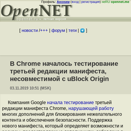
Профиль:
Аноним
(
вход
|
регистрация
)
неRU
opennet.me
[
новости
/
+++
|
форум
|
теги
|
]
В Chrome началось тестирование
третьей редакции манифеста,
несовместимой с uBlock Origin
03.11.2019 10:51 (MSK)
Компания Google
начала тестирование
третьей
редакции манифеста Chrome,
нарушающей
работу
многих дополнений для блокирования нежелательного
контента и обеспечения безопасности. Поддержка
нового манифеста, который определяет возможности и