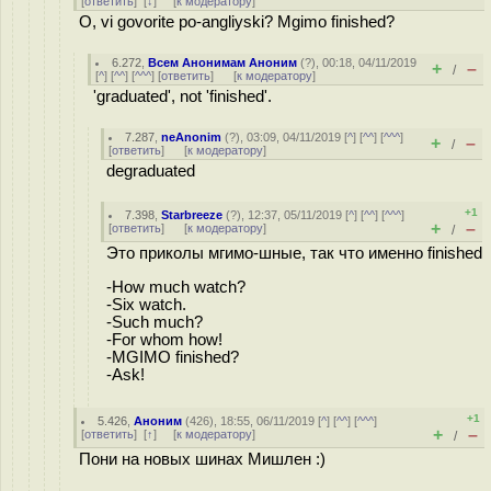
[
ответить
]
[
↓
] [
к модератору
]
O, vi govorite po-angliyski? Mgimo finished?
6.272
,
Всем Анонимам Аноним
(
?
), 00:18, 04/11/2019
+
–
/
[
^
] [
^^
] [
^^^
] [
ответить
]
[
к модератору
]
'graduated', not 'finished'.
7.287
,
neAnonim
(
?
), 03:09, 04/11/2019 [
^
] [
^^
] [
^^^
]
+
–
/
[
ответить
]
[
к модератору
]
degraduated
+1
7.398
,
Starbreeze
(
?
), 12:37, 05/11/2019 [
^
] [
^^
] [
^^^
]
+
–
[
ответить
]
[
к модератору
]
/
Это приколы мгимо-шные, так что именно finished
-How much watch?
-Six watch.
-Such much?
-For whom how!
-MGIMO finished?
-Ask!
+1
5.426
,
Аноним
(
426
), 18:55, 06/11/2019 [
^
] [
^^
] [
^^^
]
+
–
[
ответить
]
[
↑
] [
к модератору
]
/
Пони на новых шинах Мишлен :)