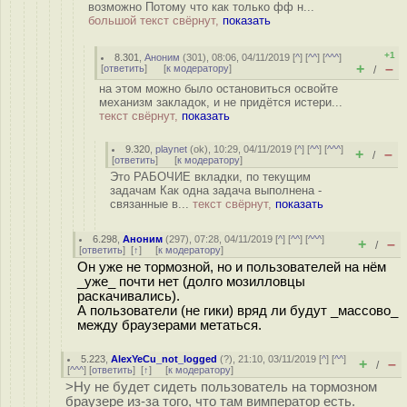
возможно Потому что как только фф н...
большой текст свёрнут,
показать
+1
8.301
,
Аноним
(
301
), 08:06, 04/11/2019 [
^
] [
^^
] [
^^^
]
+
–
[
ответить
]
[
к модератору
]
/
на этом можно было остановиться освойте
механизм закладок, и не придётся истери...
текст свёрнут,
показать
9.320
,
playnet
(
ok
), 10:29, 04/11/2019 [
^
] [
^^
] [
^^^
]
+
–
/
[
ответить
]
[
к модератору
]
Это РАБОЧИЕ вкладки, по текущим
задачам Как одна задача выполнена -
связанные в...
текст свёрнут,
показать
6.298
,
Аноним
(
297
), 07:28, 04/11/2019 [
^
] [
^^
] [
^^^
]
+
–
/
[
ответить
]
[
↑
] [
к модератору
]
Он уже не тормозной, но и пользователей на нём
_уже_ почти нет (долго мозилловцы
раскачивались).
А пользователи (не гики) вряд ли будут _массово_
между браузерами метаться.
5.223
,
AlexYeCu_not_logged
(
?
), 21:10, 03/11/2019 [
^
] [
^^
]
+
–
/
[
^^^
] [
ответить
]
[
↑
] [
к модератору
]
>Ну не будет сидеть пользователь на тормозном
браузере из-за того, что там вимператор есть.