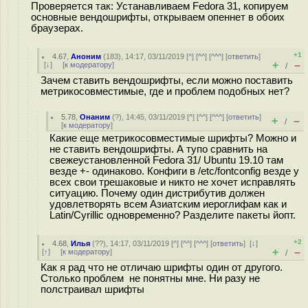
Проверяется так: Устанавливаем Fedora 31, копируем
основные вендошрифты, открываем опеннет в обоих
браузерах.
+1
4.67
,
Аноним
(
183
), 14:17, 03/11/2019 [
^
] [
^^
] [
^^^
] [
ответить
]
+
–
[
↓
] [
к модератору
]
/
Зачем ставить вендошрифты, если можно поставить
метрикосовместимые, где и проблем подобных нет?
5.78
,
Онаним
(
?
), 14:45, 03/11/2019 [
^
] [
^^
] [
^^^
] [
ответить
]
+
–
/
[
к модератору
]
Какие еще метрикосовместимые шрифты? Можно и
не ставить вендошрифты. А тупо сравнить на
свежеустановленной Fedora 31/ Ubuntu 19.10 там
везде +- одинаково. Конфиги в /etc/fontconfig везде у
всех свои трешаковые и никто не хочет исправлять
ситуацию. Почему один дистрибутив должен
удовлетворять всем Азиатским иероглифам как и
Latin/Cyrillic одновременно? Разделите пакеты йопт.
+2
4.68
,
Илья
(
??
), 14:17, 03/11/2019 [
^
] [
^^
] [
^^^
] [
ответить
]
[
↓
]
+
–
[
↑
] [
к модератору
]
/
Как я рад что не отличаю шрифты один от другого.
Столько проблем не понятны мне. Ни разу не
полстраивал шрифты