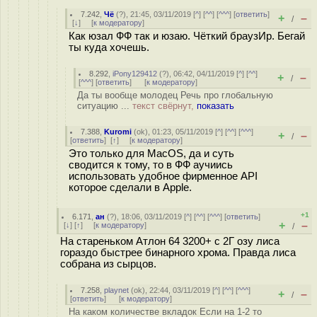
7.242
,
Чё
(
?
), 21:45, 03/11/2019 [
^
] [
^^
] [
^^^
] [
ответить
]
+
–
/
[
↓
] [
к модератору
]
Как юзал ФФ так и юзаю. Чёткий браузИр. Бегай
ты куда хочешь.
8.292
,
iPony129412
(
?
), 06:42, 04/11/2019 [
^
] [
^^
]
+
–
/
[
^^^
] [
ответить
]
[
к модератору
]
Да ты вообще молодец Речь про глобальную
ситуацию ...
текст свёрнут,
показать
7.388
,
Kuromi
(
ok
), 01:23, 05/11/2019 [
^
] [
^^
] [
^^^
]
+
–
/
[
ответить
]
[
↑
] [
к модератору
]
Это только для MacOS, да и суть
сводится к тому, то в ФФ аучиись
использовать удобное фирменное API
которое сделали в Apple.
+1
6.171
,
ан
(
?
), 18:06, 03/11/2019 [
^
] [
^^
] [
^^^
] [
ответить
]
+
–
[
↓
] [
↑
] [
к модератору
]
/
На стареньком Атлон 64 3200+ с 2Г озу лиса
гораздо быстрее бинарного хрома. Правда лиса
собрана из сырцов.
7.258
,
playnet
(
ok
), 22:44, 03/11/2019 [
^
] [
^^
] [
^^^
]
+
–
/
[
ответить
]
[
к модератору
]
На каком количестве вкладок Если на 1-2 то