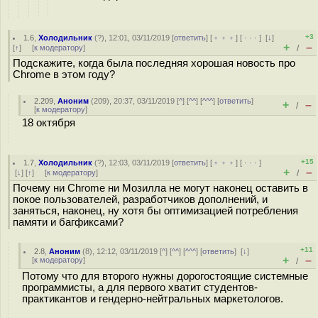
+3
1.6
,
Холодильник
(
?
), 12:01, 03/11/2019 [
ответить
] [
﹢﹢﹢
] [
· · ·
]
[
↓
]
+
–
[
↑
] [
к модератору
]
/
Подскажите, когда была последняя хорошая новость про
Chrome в этом году?
2.209
,
Аноним
(
209
), 20:37, 03/11/2019 [
^
] [
^^
] [
^^^
] [
ответить
]
+
–
/
[
к модератору
]
18 октября
+15
1.7
,
Холодильник
(
?
), 12:03, 03/11/2019 [
ответить
] [
﹢﹢﹢
] [
· · ·
]
+
–
[
↓
] [
↑
] [
к модератору
]
/
Почему ни Chrome ни Мозилла не могут наконец оставить в
покое пользователей, разработчиков дополнений, и
заняться, наконец, ну хотя бы оптимизацией потребления
памяти и багфиксами?
+11
2.8
,
Аноним
(
8
), 12:12, 03/11/2019 [
^
] [
^^
] [
^^^
] [
ответить
]
[
↓
]
+
–
[
к модератору
]
/
Потому что для второго нужны дорогостоящие системные
программисты, а для первого хватит студентов-
практикантов и гендерно-нейтральных маркетологов.