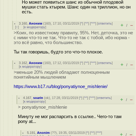
Но может появиться шанс из обычной плодовой
мушки стать ктырем. Шанс один на триллион, но он
есть.
3.160
,
Аноним
(
160
), 17:10, 03/11/2019 [
^
] [
^^
] [
^^^
] [
ответить
]
+
–
/
[
↑
] [
к модератору
]
>Коих, по известному правилу, 95%. Нет, деточка, это не
с ними что-то не так. Что-то не так с тобой, ибо норма -
это всё равно, что большинство.
Ты так говоришь, будто это что-то плохое.
3.162
,
Аноним
(
160
), 17:12, 03/11/2019 [
^
] [
^^
] [
^^^
] [
ответить
]
+
–
/
[
к модератору
]
>меньше 20% людей обладают полноценным
понятийным мышлением
https://www.b17.ru/blog/ponyatiynoe_mishlenie/
4.167
,
soarin
(
ok
), 17:28, 03/11/2019 [
^
] [
^^
] [
^^^
] [
ответить
]
+
–
/
[
к модератору
]
> ponyatiynoe_mishlenie
Минуту не мог распарсить в ссылке.. Чего-то там
pony at...
5.191
,
Anonim
(
??
), 19:35, 03/11/2019 [
^
] [
^^
] [
^^^
]
+
–
/