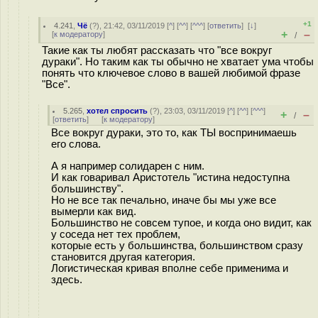
+1
4.241
,
Чё
(
?
), 21:42, 03/11/2019 [
^
] [
^^
] [
^^^
] [
ответить
]
[
↓
]
+
–
[
к модератору
]
/
Такие как ты любят рассказать что "все вокруг
дураки". Но таким как ты обычно не хватает ума чтобы
понять что ключевое слово в вашей любимой фразе
"Все".
5.265
,
хотел спросить
(
?
), 23:03, 03/11/2019 [
^
] [
^^
] [
^^^
]
+
–
/
[
ответить
]
[
к модератору
]
Все вокруг дураки, это то, как ТЫ воспринимаешь
его слова.
А я например солидарен с ним.
И как говаривал Аристотель "истина недоступна
большинству".
Но не все так печально, иначе бы мы уже все
вымерли как вид.
Большинство не совсем тупое, и когда оно видит, как
у соседа нет тех проблем,
которые есть у большинства, большинством сразу
становится другая категория.
Логистическая кривая вполне себе применима и
здесь.