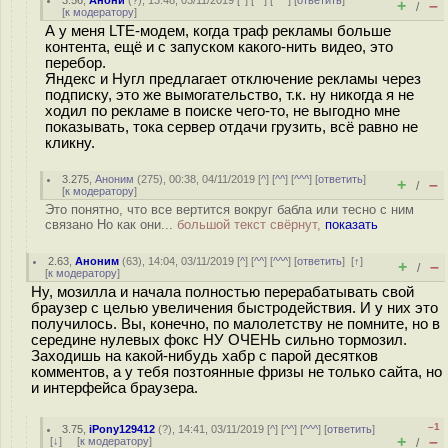
3.56
,
Анони
(
?
), 13:48, 03/11/2019 [
^
] [
^^
] [
^^^
] [
ответить
]
+
–
/
[
к модератору
]
А у меня LTE-модем, когда траф рекламы больше
контента, ещё и с запуском какого-нить видео, это
перебор.
Яндекс и Нугл предлагает отключение рекламы через
подписку, это же вымогательство, т.к. ну никогда я не
ходил по рекламе в поиске чего-то, не выгодно мне
показывать, тока сервер отдачи грузить, всё равно не
кликну.
3.275
,
Аноним
(
275
), 00:38, 04/11/2019 [
^
] [
^^
] [
^^^
] [
ответить
]
+
–
/
[
к модератору
]
Это понятно, что все вертится вокруг бабла или тесно с ним
связано Но как они...
большой текст свёрнут,
показать
2.63
,
Аноним
(
63
), 14:04, 03/11/2019 [
^
] [
^^
] [
^^^
] [
ответить
]
[
↑
]
+
–
/
[
к модератору
]
Ну, мозилла и начала полностью перерабатывать свой
браузер с целью увеличения быстродействия. И у них это
получилось. Вы, конечно, по малолетству не помните, но в
середине нулевых фокс НУ ОЧЕНЬ сильно тормозил.
Заходишь на какой-нибудь хабр с парой десятков
комментов, а у тебя позтоянные фризы не только сайта, но
и интерфейса браузера.
–1
3.75
,
iPony129412
(
?
), 14:41, 03/11/2019 [
^
] [
^^
] [
^^^
] [
ответить
]
+
–
[
↓
] [
к модератору
]
/