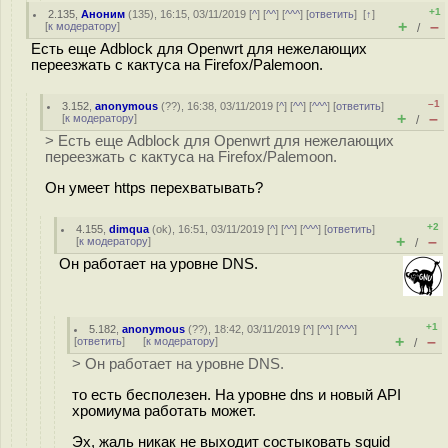
+1
2.135
,
Аноним
(
135
), 16:15, 03/11/2019 [
^
] [
^^
] [
^^^
] [
ответить
]
[
↑
]
+
–
[
к модератору
]
/
Есть еще Adblock для Openwrt для нежелающих
переезжать с кактуса на Firefox/Palemoon.
–1
3.152
,
anonymous
(
??
), 16:38, 03/11/2019 [
^
] [
^^
] [
^^^
] [
ответить
]
+
–
[
к модератору
]
/
> Есть еще Adblock для Openwrt для нежелающих
переезжать с кактуса на Firefox/Palemoon.
Он умеет https перехватывать?
+2
4.155
,
dimqua
(
ok
), 16:51, 03/11/2019 [
^
] [
^^
] [
^^^
] [
ответить
]
+
–
[
к модератору
]
/
Он работает на уровне DNS.
+1
5.182
,
anonymous
(
??
), 18:42, 03/11/2019 [
^
] [
^^
] [
^^^
]
+
–
[
ответить
]
[
к модератору
]
/
> Он работает на уровне DNS.
то есть бесполезен. На уровне dns и новый API
хромиума работать может.
Эх, жаль никак не выходит состыковать squid