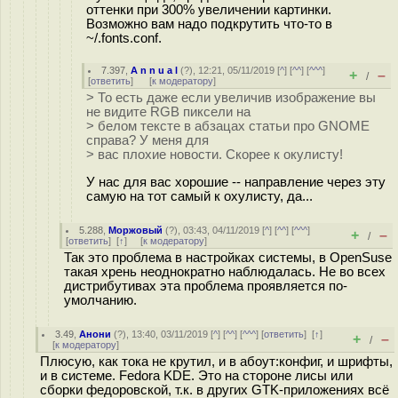
оттенки при 300% увеличении картинки.
Возможно вам надо подкрутить что-то в
~/.fonts.conf.
7.397
,
A n n u a l
(
?
), 12:21, 05/11/2019 [
^
] [
^^
] [
^^^
]
+
–
/
[
ответить
]
[
к модератору
]
> То есть даже если увеличив изображение вы
не видите RGB пиксели на
> белом тексте в абзацах статьи про GNOME
справа? У меня для
> вас плохие новости. Скорее к окулисту!
У нас для вас хорошие -- направление через эту
самую на тот самый к оxулисту, да...
5.288
,
Моржовый
(
?
), 03:43, 04/11/2019 [
^
] [
^^
] [
^^^
]
+
–
/
[
ответить
]
[
↑
] [
к модератору
]
Так это проблема в настройках системы, в OpenSuse
такая хрень неоднократно наблюдалась. Не во всех
дистрибутивах эта проблема проявляется по-
умолчанию.
3.49
,
Анони
(
?
), 13:40, 03/11/2019 [
^
] [
^^
] [
^^^
] [
ответить
]
[
↑
]
+
–
/
[
к модератору
]
Плюсую, как тока не крутил, и в абоут:конфиг, и шрифты,
и в системе. Fedora KDE. Это на стороне лисы или
сборки федоровской, т.к. в других GTK-приложениях всё