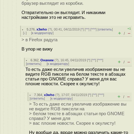
браузер выглядит из коробки.
Отвратительно он выглядит. И никакими
настройками это не исправить.
+1
5.276
,
x3who
(
?
), 00:41, 04/11/2019 [
^
] [
^^
] [
^^^
] [
ответить
]
+
–
[
↓
] [
к модератору
]
/
> в Firefox радуга
В упор не вижу
6.362
,
Онаним
(
?
), 16:45, 04/11/2019 [
^
] [
^^
] [
^^^
]
+
–
/
[
ответить
]
[
к модератору
]
То есть даже если увеличив изображение вы не
видите RGB пиксели на белом тексте в абзацах
статьи про GNOME справа? У меня для вас
плохие новости. Скорее к окулисту!
7.364
,
x3who
(
?
), 17:07, 04/11/2019 [
^
] [
^^
] [
^^^
]
+
–
/
[
ответить
]
[
к модератору
]
> То есть даже если увеличив изображение вы
не видите RGB пиксели на
> белом тексте в абзацах статьи про GNOME
справа? У меня для
> вас плохие новости. Скорее к окулисту!
Ну вообще да, вроде можно различить какие-то