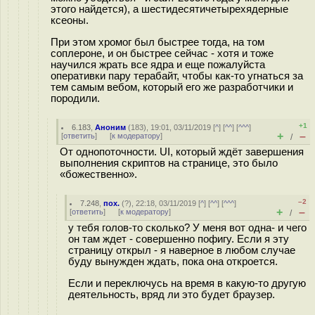
этого найдется), а шестидесятичетырехядерные
ксеоны.
При этом хромог был быстрее тогда, на том
соплероне, и он быстрее сейчас - хотя и тоже
научился жрать все ядра и еще пожалуйста
оперативки пару терабайт, чтобы как-то угнаться за
тем самым вебом, который его же разработчики и
породили.
+1
6.183
,
Аноним
(
183
), 19:01, 03/11/2019 [
^
] [
^^
] [
^^^
]
+
–
[
ответить
]
[
к модератору
]
/
От однопоточности. UI, который ждёт завершения
выполнения скриптов на странице, это было
«божественно».
–2
7.248
,
пох.
(
?
), 22:18, 03/11/2019 [
^
] [
^^
] [
^^^
]
+
–
[
ответить
]
[
к модератору
]
/
у тебя голов-то сколько? У меня вот одна- и чего
он там ждет - совершенно пофигу. Если я эту
страницу открыл - я наверное в любом случае
буду вынужден ждать, пока она откроется.
Если и переключусь на время в какую-то другую
деятельность, вряд ли это будет браузер.