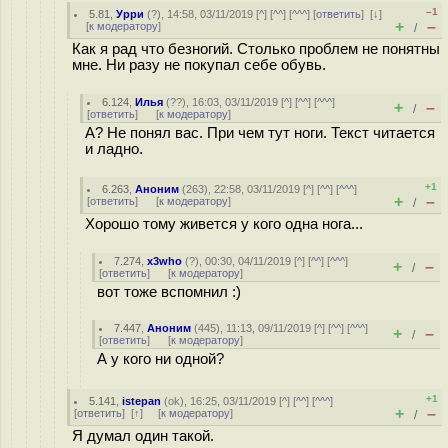
–1
5.81
,
Урри
(
?
), 14:58, 03/11/2019 [
^
] [
^^
] [
^^^
] [
ответить
]
[
↓
]
+
–
[
к модератору
]
/
Как я рад что безногий. Столько проблем не понятны
мне. Ни разу не покупал себе обувь.
6.124
,
Илья
(
??
), 16:03, 03/11/2019 [
^
] [
^^
] [
^^^
]
+
–
/
[
ответить
]
[
к модератору
]
А? Не понял вас. При чем тут ноги. Текст читается
и ладно.
+1
6.263
,
Аноним
(
263
), 22:58, 03/11/2019 [
^
] [
^^
] [
^^^
]
+
–
[
ответить
]
[
к модератору
]
/
Хорошо тому живется у кого одна нога...
7.274
,
x3who
(
?
), 00:30, 04/11/2019 [
^
] [
^^
] [
^^^
]
+
–
/
[
ответить
]
[
к модератору
]
вот тоже вспомнил :)
7.447
,
Аноним
(
445
), 11:13, 09/11/2019 [
^
] [
^^
] [
^^^
]
+
–
/
[
ответить
]
[
к модератору
]
А у кого ни одной?
+1
5.141
,
istepan
(
ok
), 16:25, 03/11/2019 [
^
] [
^^
] [
^^^
]
+
–
[
ответить
]
[
↑
] [
к модератору
]
/
Я думал один такой.