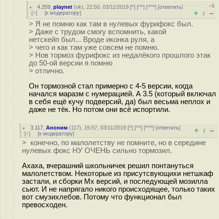
–1
4.259
,
playnet
(
ok
), 22:50, 03/11/2019 [
^
] [
^^
] [
^^^
] [
ответить
]
+
–
[
↑
] [
к модератору
]
/
> Я не помню как там в нулевых фурифокс был.
> Даже с трудом смогу вспомнить, какой
нетскейп был... Вроде иконка руля, а
> чего и как там уже совсем не помню.
> Нов тормоз фурифокс из недалёкого прошлого этак
до 50-ой версии я помню
> отлично.
Он тормозной стал примерно с 4-5 версии, когда
начался маразм с нумерацией. А 3.5 (который включал
в себя ещё кучу подверсий, да) был весьма неплох и
даже не тёк. Но потом они всё испортили.
3.117
,
Аноним
(
117
), 15:57, 03/11/2019 [
^
] [
^^
] [
^^^
] [
ответить
]
+
–
/
[
↑
] [
к модератору
]
> конечно, по малолетству не помните, но в середине
нулевых фокс НУ ОЧЕНЬ сильно тормозил.
Ахаха, вчерашний школьничек решил понтануться
малолетством. Некоторые из присутсвующихи нетшкаф
застали, и сборки Мх версий, и последующей мозилла
сьют. И не напрягало никого происходящее, только таких
вот смузихлебов. Потому что функционал был
превосходен.