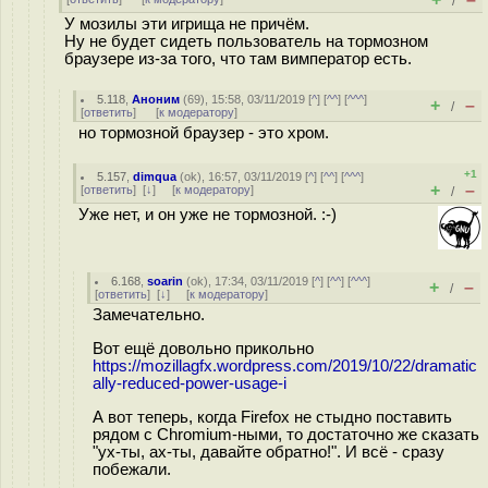
/
У мозилы эти игрища не причём.
Ну не будет сидеть пользователь на тормозном
браузере из-за того, что там вимператор есть.
5.118
,
Аноним
(
69
), 15:58, 03/11/2019 [
^
] [
^^
] [
^^^
]
+
–
/
[
ответить
]
[
к модератору
]
но тормозной браузер - это хром.
+1
5.157
,
dimqua
(
ok
), 16:57, 03/11/2019 [
^
] [
^^
] [
^^^
]
+
–
[
ответить
]
[
↓
] [
к модератору
]
/
Уже нет, и он уже не тормозной. :-)
6.168
,
soarin
(
ok
), 17:34, 03/11/2019 [
^
] [
^^
] [
^^^
]
+
–
/
[
ответить
]
[
↓
] [
к модератору
]
Замечательно.
Вот ещё довольно прикольно
https://mozillagfx.wordpress.com/2019/10/22/dramatic
ally-reduced-power-usage-i
А вот теперь, когда Firefox не стыдно поставить
рядом с Chromium-ными, то достаточно же сказать
"ух-ты, ах-ты, давайте обратно!". И всё - сразу
побежали.