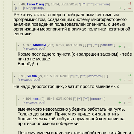
–3
3.46
,
Твой Отец
(
?
), 13:34, 03/11/2019 [
^
] [
^^
] [
^^^
] [
ответить
]
+
–
[
↓
] [
к модератору
]
/
Уже хочу стать гендерно-нейтральным системным
программистом, создающим систему многофакторного
анализа поведения пользователей опеннета, с целью
организации мероприятий в рамках политики негативной
евгеники.
4.297
,
Аноним
(
297
), 07:24, 04/11/2019 [
^
] [
^^
] [
^^^
] [
ответить
]
+
–
/
[
к модератору
]
Кроме последнего пункта (он запрещён законом) - тебе
никто не мешает.
Вперёд! :)
+2
3.91
,
SOska
(
?
), 15:15, 03/11/2019 [
^
] [
^^
] [
^^^
] [
ответить
]
[
↑
]
+
–
[
к модератору
]
/
Не надо дорогостоящих, хватит просто вменяемых
–2
4.104
,
пох.
(
?
), 15:41, 03/11/2019 [
^
] [
^^
] [
^^^
] [
ответить
]
+
–
[
к модератору
]
/
вменяемого невозможно убедить работать на гугль.
Только деньгами. Причем их придется заплатить
больше чем какой-нибудь нормальной компании на
противоположном побережьи.
Поэтому имеем индусских гастарбайтеров, китайцев и