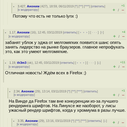
+1
3.427
,
Аноним
(
427
), 18:59, 06/11/2019 [
^
] [
^^
] [
^^^
] [
ответить
]
+
–
[
к модератору
]
/
Потому что есть не только lynx :)
+4
1.17
,
Аноним
(
16
), 12:45, 03/11/2019 [
ответить
] [
﹢﹢﹢
] [
· · ·
]
[
↑
]
+
–
[
к модератору
]
/
забанят ублок у эджа от мелгомягких появится шанс опять
занять лидерство на рынке браузеров. главное непрофукать
это, как это умеют мелгомягкие.
+11
1.19
,
th3m3
(
ok
), 12:45, 03/11/2019 [
ответить
] [
﹢﹢﹢
] [
· · ·
]
[
↓
]
+
–
[
к модератору
]
/
Отличная новость! Ждём всех в Firefox ;)
+1
2.34
,
Аноним
(
29
), 13:14, 03/11/2019 [
^
] [
^^
] [
^^^
] [
ответить
]
+
–
[
к модератору
]
/
На Винде да Firefox там вне конкуренции из-за лучшего
рендеринга шрифтов. На Линуксе же наоборот, у лисы
ужасный рендер шрифтов, когда у хромиума в разы лучше.
3.35
,
Аноним
(
29
), 13:16, 03/11/2019 [
^
] [
^^
] [
^^^
] [
ответить
]
[
↓
]
+
–
/
[
к модератору
]