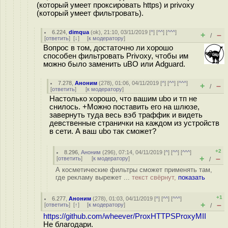
(который умеет проксировать https) и privoxy
(который умеет фильтровать).
6.224
,
dimqua
(
ok
), 21:10, 03/11/2019 [
^
] [
^^
] [
^^^
]
+
–
/
[
ответить
]
[
↓
] [
к модератору
]
Вопрос в том, достаточно ли хорошо
способен фильтровать Privoxy, чтобы им
можно было заменить uBO или Adguard.
7.278
,
Аноним
(
278
), 01:06, 04/11/2019 [
^
] [
^^
] [
^^^
]
+
–
/
[
ответить
]
[
к модератору
]
Настолько хорошо, что вашим ubo и тп не
снилось. +Можно поставить его на шлюзе,
завернуть туда весь вэб траффик и видеть
девственные странички на каждом из устройств
в сети. А ваш ubo так сможет?
+2
8.296
,
Аноним
(
296
), 07:14, 04/11/2019 [
^
] [
^^
] [
^^^
]
+
–
[
ответить
]
[
к модератору
]
/
А косметические фильтры сможет применять там,
где рекламу вырежет ...
текст свёрнут,
показать
+1
6.277
,
Аноним
(
278
), 01:03, 04/11/2019 [
^
] [
^^
] [
^^^
]
+
–
[
ответить
]
[
↑
] [
к модератору
]
/
https://github.com/wheever/ProxHTTPSProxyMII
Не благодари.