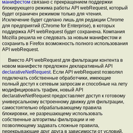
манифестом
связано с прекращением поддержки
блокирующего режима работы API webRequest, который
будет ограничен режимом только для чтения.
Исключение будет сделано лишь для редакции Chrome
для предприятий (Chrome for Enterprise), в которых
поддержка API webRequest будет сохранена. Компания
Mozilla решила не следовать за новым манифестом и
сохранить в Firefox возможность полного использования
API webRequest.
Вместо API webRequest для фильтрации контента в
новом манифесте предложен декларативный API
declarativeNetRequest
. Если API webRequest позволял
подключать собственные обработчики, имеющие
полный доступ к сетевым запросам и способные на лету
модифицировать трафик, новый API
declarativeNetRequest предоставляет доступ к готовому
универсальному встроенному движку для фильтрации,
самостоятельно обрабатывающему правила
блокировки, не разрешающему использовать
собственные алгоритмы фильтрации и не
позволяющему задавать сложные правила,
перекрывающие друг друга в зависимости от условий.