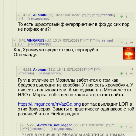
4.120
,
Аноним
(
69
), 16:00, 03/11/2019 [
^
] [
^^
] [
^^^
] [
ответить
]
+
–
/
[
↑
] [
к модератору
]
То есть шрифтовый фингерпринтинг в фф до сих пор
не пофиксили?!
3.48
,
VINRARUS
(
ok
), 13:37, 03/11/2019 [
^
] [
^^
] [
^^^
] [
ответить
]
+
–
/
[
↓
] [
↑
] [
к модератору
]
Код Хромиума вроде открыт, портируй в
Огнепанду.
–1
4.181
,
Аноним
(
181
), 18:41, 03/11/2019 [
^
] [
^^
] [
^^^
]
+
–
[
ответить
]
[
к модератору
]
/
Гугл в отличие от Мозиллы заботится о том как
браузер выглядит из коробки. У них есть хромобуки. У
них есть пользователи. А менеджмент в Мозилле это
НЛО с Марса, собственно как и автор этого сайта.
https://i.imgur.com/rrVazGq.png
вот так выглядит LOR в
этих браузерах. Заметьте практически одинаково с той
разницей что в Firefox радуга.
5.225
,
AlexYeCu_not_logged
(
?
), 21:11, 03/11/2019 [
^
] [
^^
]
+
–
/
[
^^^
] [
ответить
]
[
к модератору
]
>Гугл в отличие от Мозиллы заботится о том как