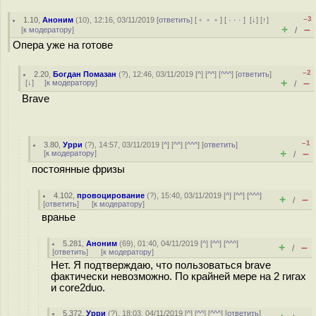
–3
1.10
,
Аноним
(
10
), 12:16, 03/11/2019 [
ответить
] [
﹢﹢﹢
] [
· · ·
]
[
↓
] [
↑
]
+
–
[
к модератору
]
/
Опера уже на готове
–2
2.20
,
Богдан Помазан
(
?
), 12:46, 03/11/2019 [
^
] [
^^
] [
^^^
] [
ответить
]
+
–
[
↓
] [
к модератору
]
/
Brave
–1
3.80
,
Урри
(
?
), 14:57, 03/11/2019 [
^
] [
^^
] [
^^^
] [
ответить
]
+
–
[
к модератору
]
/
постоянные фризы
4.102
,
провоцирование
(
?
), 15:40, 03/11/2019 [
^
] [
^^
] [
^^^
]
+
–
/
[
ответить
]
[
к модератору
]
вранье
5.281
,
Аноним
(
69
), 01:40, 04/11/2019 [
^
] [
^^
] [
^^^
]
+
–
/
[
ответить
]
[
к модератору
]
Нет. Я подтверждаю, что пользоваться brave
фактически невозможно. По крайней мере на 2 гигах
и core2duo.
5.372
,
Урри
(
?
), 18:03, 04/11/2019 [
^
] [
^^
] [
^^^
] [
ответить
]