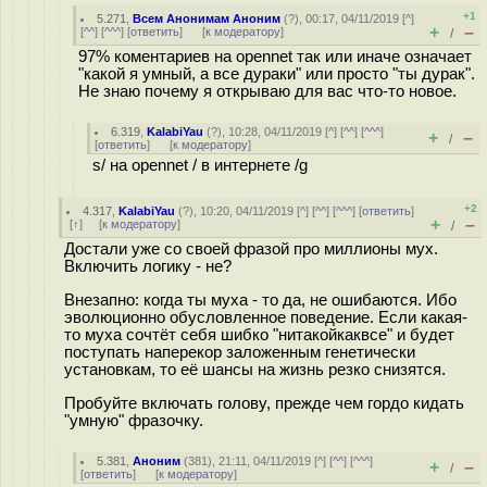
+1
5.271
,
Всем Анонимам Аноним
(
?
), 00:17, 04/11/2019 [
^
]
+
–
[
^^
] [
^^^
] [
ответить
]
[
к модератору
]
/
97% коментариев на opennet так или иначе означает
"какой я умный, а все дураки" или просто "ты дурак".
Не знаю почему я открываю для вас что-то новое.
6.319
,
KalabiYau
(
?
), 10:28, 04/11/2019 [
^
] [
^^
] [
^^^
]
+
–
/
[
ответить
]
[
к модератору
]
s/ на opennet / в интернете /g
+2
4.317
,
KalabiYau
(
?
), 10:20, 04/11/2019 [
^
] [
^^
] [
^^^
] [
ответить
]
+
–
[
↑
] [
к модератору
]
/
Достали уже со своей фразой про миллионы мух.
Включить логику - не?
Внезапно: когда ты муха - то да, не ошибаются. Ибо
эволюционно обусловленное поведение. Если какая-
то муха сочтёт себя шибко "нитакойкаквсе" и будет
поступать наперекор заложенным генетически
установкам, то её шансы на жизнь резко снизятся.
Пробуйте включать голову, прежде чем гордо кидать
"умную" фразочку.
5.381
,
Аноним
(
381
), 21:11, 04/11/2019 [
^
] [
^^
] [
^^^
]
+
–
/
[
ответить
]
[
к модератору
]