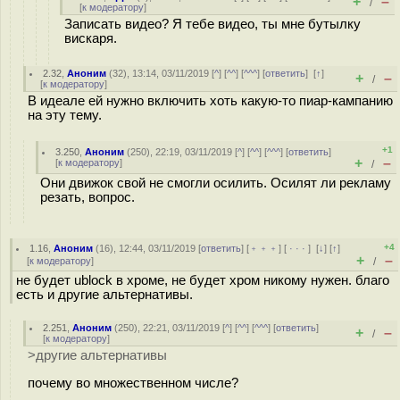
+
–
/
[
к модератору
]
Записать видео? Я тебе видео, ты мне бутылку
вискаря.
2.32
,
Аноним
(
32
), 13:14, 03/11/2019 [
^
] [
^^
] [
^^^
] [
ответить
]
[
↑
]
+
–
/
[
к модератору
]
В идеале ей нужно включить хоть какую-то пиар-кампанию
на эту тему.
+1
3.250
,
Аноним
(
250
), 22:19, 03/11/2019 [
^
] [
^^
] [
^^^
] [
ответить
]
+
–
[
к модератору
]
/
Они движок свой не смогли осилить. Осилят ли рекламу
резать, вопрос.
+4
1.16
,
Аноним
(
16
), 12:44, 03/11/2019 [
ответить
] [
﹢﹢﹢
] [
· · ·
]
[
↓
] [
↑
]
+
–
[
к модератору
]
/
не будет ublock в хроме, не будет хром никому нужен. благо
есть и другие альтернативы.
2.251
,
Аноним
(
250
), 22:21, 03/11/2019 [
^
] [
^^
] [
^^^
] [
ответить
]
+
–
/
[
к модератору
]
>другие альтернативы
почему во множественном числе?