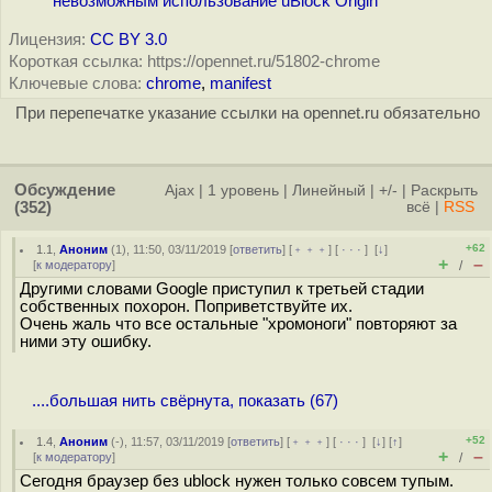
невозможным использование uBlock Origin
Лицензия:
CC BY 3.0
Короткая ссылка: https://opennet.ru/51802-chrome
Ключевые слова:
chrome
,
manifest
При перепечатке указание ссылки на opennet.ru обязательно
Обсуждение
Ajax
|
1 уровень
|
Линейный
|
+/-
|
Раскрыть
(352)
всё
|
RSS
+62
1.1
,
Аноним
(
1
), 11:50, 03/11/2019 [
ответить
] [
﹢﹢﹢
] [
· · ·
]
[
↓
]
+
–
[
к модератору
]
/
Другими словами Google приступил к третьей стадии
собственных похорон. Поприветствуйте их.
Очень жаль что все остальные "хромоноги" повторяют за
ними эту ошибку.
....большая нить свёрнута, показать (67)
+52
1.4
,
Аноним
(
-
), 11:57, 03/11/2019 [
ответить
] [
﹢﹢﹢
] [
· · ·
]
[
↓
] [
↑
]
+
–
[
к модератору
]
/
Сегодня браузер без ublock нужен только совсем тупым.