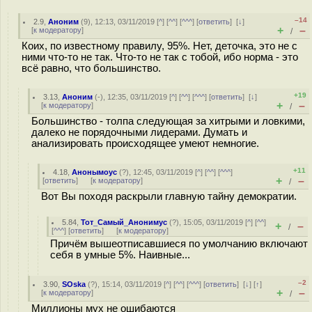
–14
2.9
,
Аноним
(
9
), 12:13, 03/11/2019 [
^
] [
^^
] [
^^^
] [
ответить
]
[
↓
]
+
–
[
к модератору
]
/
Коих, по известному правилу, 95%. Нет, деточка, это не с
ними что-то не так. Что-то не так с тобой, ибо норма - это
всё равно, что большинство.
+19
3.13
,
Аноним
(
-
), 12:35, 03/11/2019 [
^
] [
^^
] [
^^^
] [
ответить
]
[
↓
]
+
–
[
к модератору
]
/
Большинство - толпа следующая за хитрыми и ловкими,
далеко не порядочными лидерами. Думать и
анализировать происходящее умеют немногие.
+11
4.18
,
Анонымоус
(
?
), 12:45, 03/11/2019 [
^
] [
^^
] [
^^^
]
+
–
[
ответить
]
[
к модератору
]
/
Вот Вы походя раскрыли главную тайну демократии.
5.84
,
Тот_Самый_Анонимус
(
?
), 15:05, 03/11/2019 [
^
] [
^^
]
+
–
/
[
^^^
] [
ответить
]
[
к модератору
]
Причём вышеотписавшиеся по умолчанию включают
себя в умные 5%. Наивные...
–2
3.90
,
SOska
(
?
), 15:14, 03/11/2019 [
^
] [
^^
] [
^^^
] [
ответить
]
[
↓
] [
↑
]
+
–
[
к модератору
]
/
Миллионы мух не ошибаются