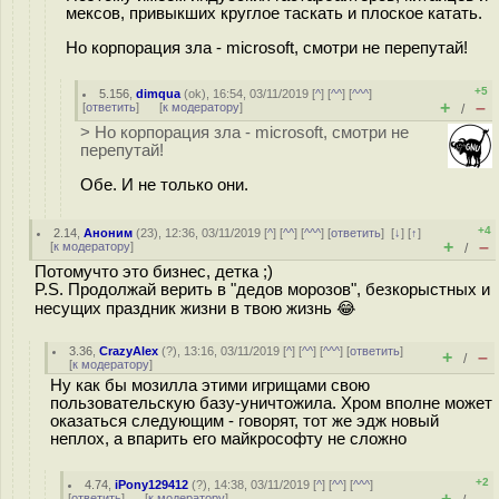
мексов, привыкших круглое таскать и плоское катать.
Но корпорация зла - microsoft, смотри не перепутай!
+5
5.156
,
dimqua
(
ok
), 16:54, 03/11/2019 [
^
] [
^^
] [
^^^
]
+
–
[
ответить
]
[
к модератору
]
/
> Но корпорация зла - microsoft, смотри не
перепутай!
Обе. И не только они.
+4
2.14
,
Аноним
(
23
), 12:36, 03/11/2019 [
^
] [
^^
] [
^^^
] [
ответить
]
[
↓
] [
↑
]
+
–
[
к модератору
]
/
Потомучто это бизнес, детка ;)
P.S. Продолжай верить в "дедов морозов", безкорыстных и
несущих праздник жизни в твою жизнь 😂
3.36
,
CrazyAlex
(
?
), 13:16, 03/11/2019 [
^
] [
^^
] [
^^^
] [
ответить
]
+
–
/
[
к модератору
]
Ну как бы мозилла этими игрищами свою
пользовательскую базу-уничтожила. Хром вполне может
оказаться следующим - говорят, тот же эдж новый
неплох, а впарить его майкрософту не сложно
+2
4.74
,
iPony129412
(
?
), 14:38, 03/11/2019 [
^
] [
^^
] [
^^^
]
+
–
[
ответить
]
[
к модератору
]