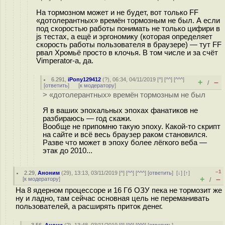
На тормозном может и не будет, вот только FF
«дотолерантных» времён тормозным не был. А если
под скоростью работы понимать не только цифири в
js тестах, а ещё и эргономику (которая определяет
скорость работы пользователя в браузере) — тут FF
рвал Хромьё просто в клочья. В том числе и за счёт
Vimperator-а, да.
6.291
,
iPony129412
(
?
), 06:34, 04/11/2019 [
^
] [
^^
] [
^^^
]
+
–
/
[
ответить
]
[
к модератору
]
> «дотолерантных» времён тормозным не был
Я в ваших эпохальных эпохах фанатиков не
разбираюсь — год скажи.
Вообще не припомню такую эпоху. Какой-то скрипт
на сайте и всё весь браузер раком становился.
Разве что может в эпоху более лёгкого веба —
этак до 2010...
–1
2.29
,
Аноним
(
29
), 13:13, 03/11/2019 [
^
] [
^^
] [
^^^
] [
ответить
]
[
↓
] [
↑
]
+
–
[
к модератору
]
/
На 8 ядерном процессоре и 16 Гб ОЗУ пека не тормозит же
ну и ладно, там сейчас основная цель не переманивать
пользователей, а расширять приток денег.