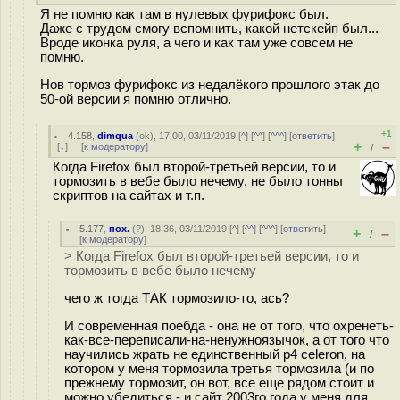
Я не помню как там в нулевых фурифокс был.
Даже с трудом смогу вспомнить, какой нетскейп был...
Вроде иконка руля, а чего и как там уже совсем не
помню.
Нов тормоз фурифокс из недалёкого прошлого этак до
50-ой версии я помню отлично.
+1
4.158
,
dimqua
(
ok
), 17:00, 03/11/2019 [
^
] [
^^
] [
^^^
] [
ответить
]
+
–
[
↓
] [
к модератору
]
/
Когда Firefox был второй-третьей версии, то и
тормозить в вебе было нечему, не было тонны
скриптов на сайтах и т.п.
5.177
,
пох.
(
?
), 18:36, 03/11/2019 [
^
] [
^^
] [
^^^
] [
ответить
]
+
–
/
[
к модератору
]
> Когда Firefox был второй-третьей версии, то и
тормозить в вебе было нечему
чего ж тогда ТАК тормозило-то, ась?
И современная поебда - она не от того, что охренеть-
как-все-переписали-на-ненужноязычок, а от того что
научились жрать не единственный p4 celeron, на
котором у меня тормозила третья тормозила (и по
прежнему тормозит, он вот, все еще рядом стоит и
можно убедиться - и сайт 2003го года у меня для