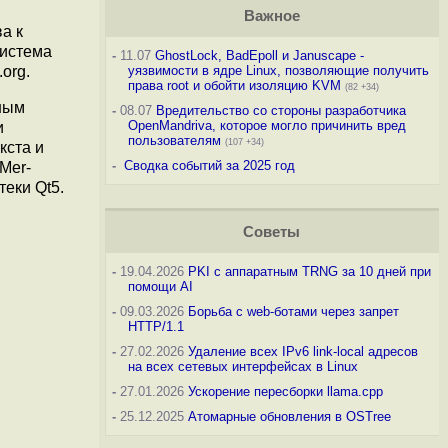
Важное
а к
система
-
11.07
GhostLock, BadEpoll и Januscape -
org.
уязвимости в ядре Linux, позволяющие получить
права root и обойти изоляцию KVM
(82 +34)
мным
-
08.07
Вредительство со стороны разработчика
OpenMandriva, которое могло причинить вред
и
пользователям
(107 +34)
кста и
-
Сводка событий за 2025 год
Mer-
теки Qt5.
Советы
-
19.04.2026
PKI с аппаратным TRNG за 10 дней при
помощи AI
-
09.03.2026
Борьба с web-ботами через запрет
HTTP/1.1
-
27.02.2026
Удаление всех IPv6 link-local адресов
на всех сетевых интерфейсах в Linux
-
27.01.2026
Ускорение пересборки llama.cpp
-
25.12.2025
Атомарные обновления в OSTree