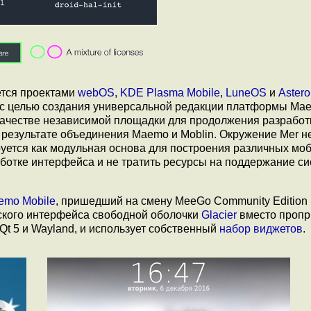
яется проектами
webOS
,
KDE Plasma Mobile
,
LuneOS
и
Aster
а с целью создания универсальной редакции платформы Mae
в качестве независимой площадки для продолжения разработ
в результате объединения Maemo и Moblin. Окружение Mer н
руется как модульная основа для построения различных мо
ботке интерфейса и не тратить ресурсы на поддержание с
emo Mobile
, пришедший на смену MeeGo Community Edition 
ского интерфейса свободной оболочки
Glacier
вместо пропр
 Qt 5 и Wayland, и использует собственный
набор виджетов
.