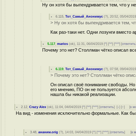
Ну он хотя бы выпендривается тем, что у не
6.115
,
Тот_Самый_Анонимус
(
?
), 20:52, 05/04/2019
> Ну он хотя бы выпендривается тем, что
Как раз-таки нет. Одни лозунги вместо а
5.117
,
marios
(
ok
), 11:31, 06/04/2019 [
^
] [
^^
] [
^^^
] [
ответить
Почему это нет? Столлман чётко описал все
6.119
,
Тот_Самый_Анонимус
(
?
), 07:58, 09/04/2019
> Почему это нет? Столлман чётко опис
Он описал своё понимание свободы. Но 
его мнению, ПО он не пользуется абсол
нашла бы никакой реализации.
2.12
,
Crazy Alex
(
ok
), 11:04, 04/04/2019 [
^
] [
^^
] [
^^^
] [
ответить
]
[
↓
] [
↑
] [
к м
На вид - изменения исключительно формальные. Как были
3.48
,
ананим.orig
(
?
), 14:03, 04/04/2019 [
^
] [
^^
] [
^^^
] [
ответить
]
[
к 