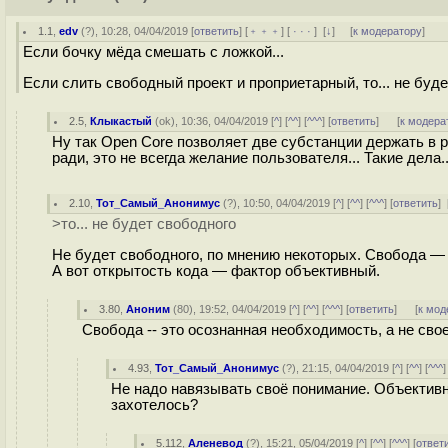
1.1
,
edv
(
?
), 10:28, 04/04/2019 [
ответить
] [
﹢﹢﹢
] [
· · ·
]
[
↓
] [
к модератору
]
Если бочку мёда смешать с ложкой...
Если слить свободный проект и проприетарный, то... не буде
2.5
,
Клыкастый
(
ok
), 10:36, 04/04/2019 [
^
] [
^^
] [
^^^
] [
ответить
]
[
к модера
Ну так Open Core позволяет две субстанции держать в 
ради, это не всегда желание пользователя... Такие дела..
2.10
,
Тот_Самый_Анонимус
(
?
), 10:50, 04/04/2019 [
^
] [
^^
] [
^^^
] [
ответить
]
>то... не будет свободного
Не будет свободного, по мнению некоторых. Свобода — 
А вот открытость кода — фактор объективный.
3.80
,
Аноним
(
80
), 19:52, 04/04/2019 [
^
] [
^^
] [
^^^
] [
ответить
]
[
к мод
Свобода -- это осознанная необходимость, а не сво
4.93
,
Тот_Самый_Анонимус
(
?
), 21:15, 04/04/2019 [
^
] [
^^
] [
^^^
]
Не надо навязывать своё понимание. Объективн
захотелось?
5.112
,
Аленевод
(
?
), 15:21, 05/04/2019 [
^
] [
^^
] [
^^^
] [
ответ