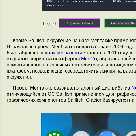
Кроме Sailfish, окружение на базе Mer также примен
Изначально проект Mer был основан в начале 2009 год
был заброшен и
получил развитие
только в 2011 году, 
открытого варианта платформы
MeeGo
, образованной 
ориентировано на конечных потребителей, а позициони
платформ, позволяющая сосредоточить усилия на разра
окружения.
Проект Mer также развивал эталонный дистрибутив
N
отличающийся от ОС Sailfish применением для графиче
графических компонентов Sailfish. Glacier базируется на