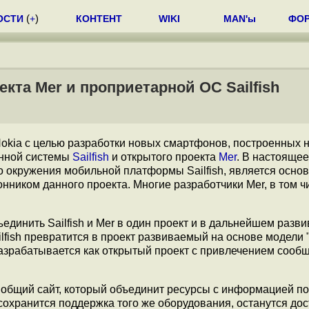
ОСТИ
(
+
)
КОНТЕНТ
WIKI
MAN'ы
ФО
кта Mer и проприетарной ОС Sailfish
okia с целью разработки новых смартфонов, построенных н
нной системы
Sailfish
и открытого проекта
Mer
. В настояще
го окружения мобильной платформы Sailfish, является осно
нником данного проекта. Многие разработчики Mer, в том ч
динить Sailfish и Mer в один проект и в дальнейшем разви
ilfish превратится в проект развиваемый на основе модели 
азрабатывается как открытый проект с привлечением сообщ
жен общий сайт, который объединит ресурсы с информацией п
 сохранится поддержка того же оборудования, останутся до