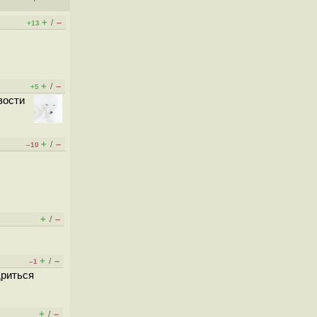
+
–
/
+13
+
–
/
+5
вости
+
–
/
–10
+
–
/
+
–
/
–1
дриться
+
–
/