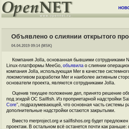
НОВ
Объявлено о слиянии открытого прое
04.04.2019 09:14 (MSK)
Компания Jolla, основанная бывшими сотрудниками N
Linux-платформы MeeGo,
объявила
о слиянии операцио
компания Jolla, использующая Mer в качестве системно
локомотивом разработки Mer и наиболее активным сторо
основатели проекта, являются сотрудниками Jolla.
Оценив текущее положение дел, принято решение объе
под эгидой ОС Sailfish. Из проприетарной надстройки Sa
Core
", подразумевающей, что основная часть системы р
дополнительные надстройки остаются закрытыми.
Вместо merproject.org и sailfishos.org будет предло
проектам. В остальном всё останется почти как раньше: