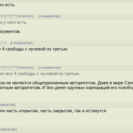
го есть.
 [
^
] [
^^
] [
^^^
] [
ответить
]
[
к модератору
]
 у него есть.
ргументов.
]
[
↑
] [
к модератору
]
 4 свободы с нулевой по третью.
 [
^
] [
^^
] [
^^^
] [
ответить
]
[
к модератору
]
ал все 4 свободы с нулевой по третью.
он не является общепризнанным авторитетом. Даже в мире Сво
ютным авторитетом. И без денег крупных корпораций его «свобо
одератору
]
 часть открытая, часть закрытая, так и останутся
модератору
]