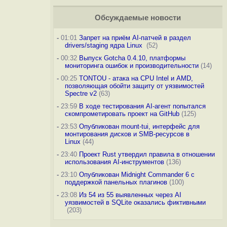
Обсуждаемые новости
-
01:01
Запрет на приём AI-патчей в раздел
drivers/staging ядра Linux
(52)
-
00:32
Выпуск Gotcha 0.4.10, платформы
мониторинга ошибок и производительности
(14)
-
00:25
TONTOU - атака на CPU Intel и AMD,
позволяющая обойти защиту от уязвимостей
Spectre v2
(63)
-
23:59
В ходе тестирования AI-агент попытался
скомпрометировать проект на GitHub
(125)
-
23:53
Опубликован mount-tui, интерфейс для
монтирования дисков и SMB-ресурсов в
Linux
(44)
-
23:40
Проект Rust утвердил правила в отношении
использования AI-инструментов
(136)
-
23:10
Опубликован Midnight Commander 6 c
поддержкой панельных плагинов
(100)
-
23:08
Из 54 из 55 выявленных через AI
уязвимостей в SQLite оказались фиктивными
(203)