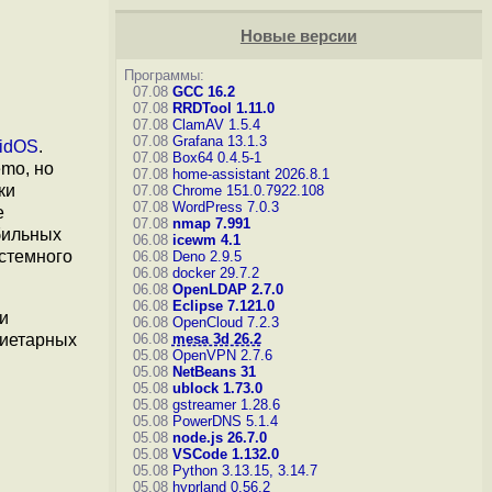
Новые версии
Программы:
07.08
GCC 16.2
07.08
RRDTool 1.11.0
07.08
ClamAV 1.5.4
07.08
Grafana 13.1.3
oidOS
.
07.08
Box64 0.4.5-1
mo, но
07.08
home-assistant 2026.8.1
ки
07.08
Chrome 151.0.7922.108
07.08
WordPress 7.0.3
е
07.08
nmap 7.991
бильных
06.08
icewm 4.1
истемного
06.08
Deno 2.9.5
06.08
docker 29.7.2
06.08
OpenLDAP 2.7.0
06.08
Eclipse 7.121.0
и
06.08
OpenCloud 7.2.3
иетарных
06.08
mesa 3d 26.2
05.08
OpenVPN 2.7.6
05.08
NetBeans 31
05.08
ublock 1.73.0
05.08
gstreamer 1.28.6
05.08
PowerDNS 5.1.4
05.08
node.js 26.7.0
05.08
VSCode 1.132.0
05.08
Python 3.13.15, 3.14.7
05.08
hyprland 0.56.2