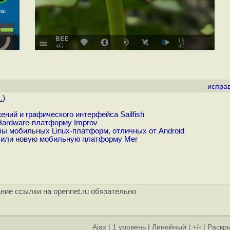
испра
.
)
ений и графического интерфейса Sailfish
Hardware-платформу Improv
ы мобильных Linux-платформ, отличных от Android
вили новую мобильную платформу Mer
ние ссылки на opennet.ru обязательно
Ajax
|
1 уровень
|
Линейный
|
+/-
|
Раскры