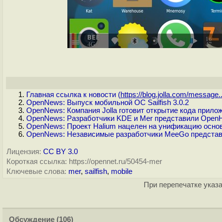
Главная ссылка к новости (
https://blog.jolla.com/message..
OpenNews: Выпуск мобильной ОС Sailfish 3.0.2
OpenNews: Компания Jolla готовит открытие кода прилож
OpenNews: Разработчики KDE и Mer представили Open
OpenNews: Проект Halium нацелен на унификацию основ
OpenNews: Независимые разработчики MeeGo предста
Лицензия:
CC BY 3.0
Короткая ссылка: https://opennet.ru/50454-mer
Ключевые слова:
mer
,
sailfish
,
mobile
При перепечатке указа
Обсуждение
(106)