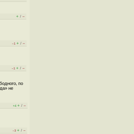
+
–
/
+
–
/
–1
+
–
/
–1
бодного, по
да» не
+
–
/
+4
+
–
/
–3