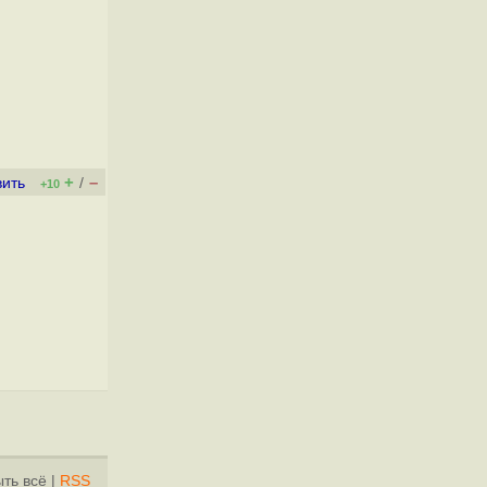
+
–
вить
/
+10
ть всё
|
RSS