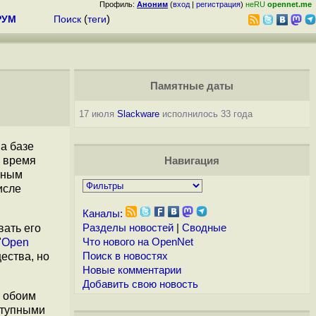
Профиль:
Аноним
(
вход
|
регистрация
)
неRU
opennet.me
РУМ
Поиск
(
теги
)
Памятные даты
17 июля
Slackware
исполнилось 33 года
а базе
е время
Навигация
вным
исле
Каналы:
вать его
Разделы новостей
|
Сводные
"
Open
Что нового на OpenNet
ества, но
Поиск в новостях
Новые комментарии
Добавить свою новость
о обоим
ступными