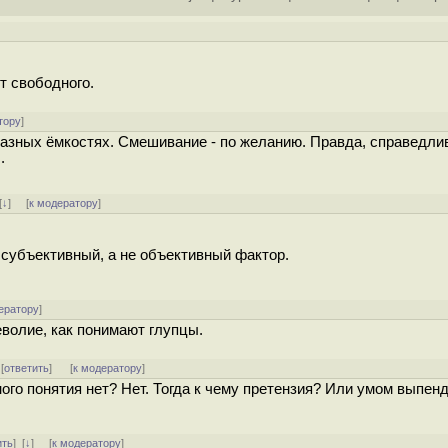
т свободного.
тору
]
разных ёмкостях. Смешивание - по желанию. Правда, справедли
.
[
↓
] [
к модератору
]
субъективный, а не объективный фактор.
ератору
]
еволие, как понимают глупцы.
 [
ответить
]
[
к модератору
]
ого понятия нет? Нет. Тогда к чему претензия? Или умом выпен
ить
]
[
↓
] [
к модератору
]