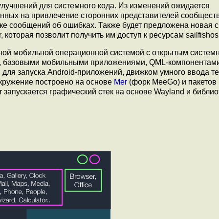
 улучшений для системного кода. Из изменений ожидается
нных на привлечение сторонних представителей сообществ
тке сообщений об ошибках. Также будет предложена новая 
которая позволит получить им доступ к ресурсам sailfishos.
арной мобильной операционной системой с открытым систе
ой, базовыми мобильными приложениями, QML-компонентам
 для запуска Andrоid-приложений, движком умного ввода те
кружение построено на основе
Mer
(форк MeeGo) и пакетов 
 запускается графический стек на основе Wayland и библио