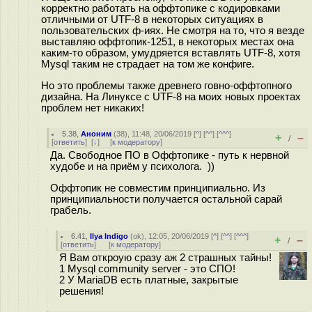
корректно работать на оффтопике с кодировками
отличными от UTF-8 в некоторых ситуациях в
пользовательских ф-иях. Не смотря на то, что я везде
выставляю оффтопик-1251, в некоторых местах она
каким-то образом, умудряется вставлять UTF-8, хотя
Mysql таким не страдает на том же конфиге.
Но это проблемы также древнего говно-оффтопного
дизайна. На Линуксе с UTF-8 на моих новых проектах
проблем нет никаких!
5.38
,
Аноним
(
38
), 11:48, 20/06/2019 [
^
] [
^^
] [
^^^
]
+
–
/
[
ответить
]
[
↓
] [
к модератору
]
Да. Свободное ПО в Оффтопике - путь к нервной
худобе и на приём у психолога. ))
Оффтопик не совместим принципиально. Из
принципиальности получается остальной сарай
грабель.
6.41
,
Ilya Indigo
(
ok
), 12:05, 20/06/2019 [
^
] [
^^
] [
^^^
]
+
–
/
[
ответить
]
[
к модератору
]
Я Вам откроую сразу аж 2 страшных тайны!
1 Mysql community server - это СПО!
2 У MariaDB есть платные, закрытые
решения!