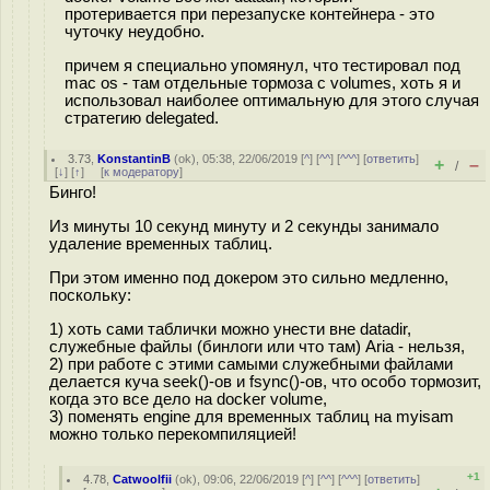
протеривается при перезапуске контейнера - это
чуточку неудобно.
причем я специально упомянул, что тестировал под
mac os - там отдельные тормоза с volumes, хоть я и
использовал наиболее оптимальную для этого случая
стратегию delegated.
3.73
,
KonstantinB
(
ok
), 05:38, 22/06/2019 [
^
] [
^^
] [
^^^
] [
ответить
]
+
–
/
[
↓
] [
↑
] [
к модератору
]
Бинго!
Из минуты 10 секунд минуту и 2 секунды занимало
удаление временных таблиц.
При этом именно под докером это сильно медленно,
поскольку:
1) хоть сами таблички можно унести вне datadir,
служебные файлы (бинлоги или что там) Aria - нельзя,
2) при работе с этими самыми служебными файлами
делается куча seek()-ов и fsync()-ов, что особо тормозит,
когда это все дело на docker volume,
3) поменять engine для временных таблиц на myisam
можно только перекомпиляцией!
+1
4.78
,
Catwoolfii
(
ok
), 09:06, 22/06/2019 [
^
] [
^^
] [
^^^
] [
ответить
]