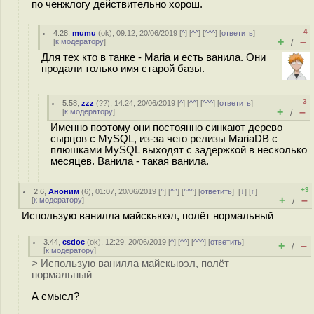
по ченжлогу действительно хорош.
–4
4.28
,
mumu
(
ok
), 09:12, 20/06/2019 [
^
] [
^^
] [
^^^
] [
ответить
]
+
–
[
к модератору
]
/
Для тех кто в танке - Maria и есть ванила. Они
продали только имя старой базы.
–3
5.58
,
zzz
(
??
), 14:24, 20/06/2019 [
^
] [
^^
] [
^^^
] [
ответить
]
+
–
[
к модератору
]
/
Именно поэтому они постоянно синкают дерево
сырцов с MySQL, из-за чего релизы MariaDB с
плюшками MySQL выходят с задержкой в несколько
месяцев. Ванила - такая ванила.
+3
2.6
,
Аноним
(
6
), 01:07, 20/06/2019 [
^
] [
^^
] [
^^^
] [
ответить
]
[
↓
] [
↑
]
+
–
[
к модератору
]
/
Использую ванилла майскьюэл, полёт нормальный
3.44
,
csdoc
(
ok
), 12:29, 20/06/2019 [
^
] [
^^
] [
^^^
] [
ответить
]
+
–
/
[
к модератору
]
> Использую ванилла майскьюэл, полёт
нормальный
А смысл?