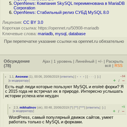
OpenNews: Компания SkySQL переименована в MariaDB
Corporation
OpenNews: Стабильный релиз СУБД MySQL 8.0
Лицензия:
CC BY 3.0
Короткая ссылка: https://opennet.ru/50908-mariadb
Ключевые слова:
mariadb
,
mysql
,
database
При перепечатке указание ссылки на opennet.ru обязательно
Обсуждение
Ajax
|
1 уровень
|
Линейный
|
+/-
|
Раскрыть
(78)
всё
|
RSS
–34
1.1
,
Аноним
(
1
), 00:06, 20/06/2019 [
ответить
] [
﹢﹢﹢
] [
· · ·
]
[
↓
]
+
–
[
к модератору
]
/
Есть ещё люди которые пользуют MySQL и его/её форки? Я
с 2015 года не встречал их в природе. Интересно услышать
истории успеха или неудач
+5
2.3
,
mikhailnov
(
ok
), 00:48, 20/06/2019 [
^
] [
^^
] [
^^^
] [
ответить
]
[
↓
]
+
–
[
к модератору
]
/
WordPress, самый популярный движок сайтов, умеет
работать только с MySQL и форками.