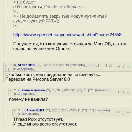
> не будет.
> В частности, Oracle не обещает:
> ...
> - Не добавлять закрытые модули/утилиты к
существующей СУБД;
> ...
https://www.opennet.ru/opennews/art.shtml?num=24658
Получается, что компания, стоящая за MariaDB, в этом
плане не лучше чем Oracle.
1.49
,
Агент RHEL
(
?
), 12:57, 20/06/2019 [
ответить
] [
﹢﹢﹢
] [
· · ·
]
[
↓
]
+
–
/
[
↑
] [
к модератору
]
Сколько костылей приделали не по феншую....
Переехал на Percona Server 8.0
2.69
,
конь в пальто
(
?
), 10:16, 21/06/2019 [
^
] [
^^
] [
^^^
] [
ответить
]
+
–
/
[
к модератору
]
почему не ванила?
3.70
,
Агент RHEL
(
?
), 11:10, 21/06/2019 [
^
] [
^^
] [
^^^
] [
ответить
]
+
–
/
[
к модератору
]
Thread Pool отсутствует.
И еще много всего отсутствует.