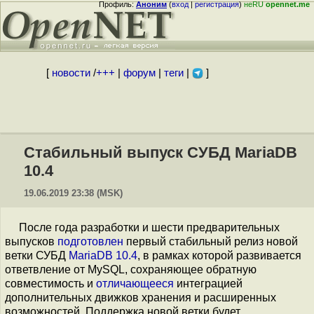
Профиль:
Аноним
(
вход
|
регистрация
)
неRU
opennet.me
[
новости
/
+++
|
форум
|
теги
|
]
Стабильный выпуск СУБД MariaDB
10.4
19.06.2019 23:38 (MSK)
После года разработки и шести предварительных
выпусков
подготовлен
первый стабильный релиз новой
ветки СУБД
MariaDB 10.4
, в рамках которой развивается
ответвление от MySQL, сохраняющее обратную
совместимость и
отличающееся
интеграцией
дополнительных движков хранения и расширенных
возможностей. Поддержка новой ветки будет