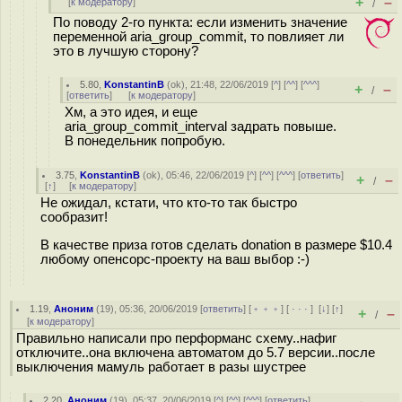
+
–
[
к модератору
]
/
По поводу 2-го пункта: если изменить значение
переменной aria_group_commit, то повлияет ли
это в лучшую сторону?
5.80
,
KonstantinB
(
ok
), 21:48, 22/06/2019 [
^
] [
^^
] [
^^^
]
+
–
/
[
ответить
]
[
к модератору
]
Хм, а это идея, и еще
aria_group_commit_interval задрать повыше.
В понедельник попробую.
3.75
,
KonstantinB
(
ok
), 05:46, 22/06/2019 [
^
] [
^^
] [
^^^
] [
ответить
]
+
–
/
[
↑
] [
к модератору
]
Не ожидал, кстати, что кто-то так быстро
сообразит!
В качестве приза готов сделать donation в размере $10.4
любому опенсорс-проекту на ваш выбор :-)
1.19
,
Аноним
(
19
), 05:36, 20/06/2019 [
ответить
] [
﹢﹢﹢
] [
· · ·
]
[
↓
] [
↑
]
+
–
/
[
к модератору
]
Правильно написали про перформанс схему..нафиг
отключите..она включена автоматом до 5.7 версии..после
выключения мамуль работает в разы шустрее
2.20
,
Аноним
(
19
), 05:37, 20/06/2019 [
^
] [
^^
] [
^^^
] [
ответить
]