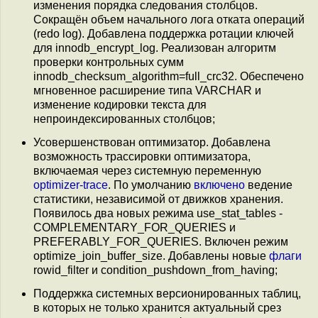
изменения порядка следования столбцов.
Сокращён объем начального лога отката операций
(redo log). Добавлена поддержка ротации ключей
для innodb_encrypt_log. Реализован алгоритм
проверки контрольных сумм
innodb_checksum_algorithm=full_crc32. Обеспечено
мгновенное расширение типа VARCHAR и
изменение кодировки текста для
непроиндексированных столбцов;
Усовершенствован оптимизатор. Добавлена
возможность трассировки оптимизатора,
включаемая через системную переменную
optimizer-trace
. По умолчанию
включено
ведение
статистики, независимой от движков хранения.
Появилось два новых режима use_stat_tables -
COMPLEMENTARY_FOR_QUERIES и
PREFERABLY_FOR_QUERIES. Включен режим
optimize_join_buffer_size. Добавлены новые
флаги
rowid_filter и condition_pushdown_from_having;
Поддержка системных версионированных таблиц,
в которых не только хранится актуальный срез