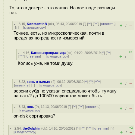
То, что в докере - это важно. На хостноде разницы
нет.
3.15
,
KonstantinB
(
ok
), 03:43, 20/06/2019 [
^
] [
^^
] [
^^^
] [
ответить
]
+
–
/
[
↓
] [
к модератору
]
Точнее, есть, но микроскопическая, почти в
пределах погрешности измерений.
+2
4.16
,
Какаянахренразница
(
ok
), 04:22, 20/06/2019 [
^
] [
^^
]
+
–
[
^^^
] [
ответить
]
[
к модератору
]
/
Колись уже, не томи душу.
3.22
,
конь в пальто
(
?
), 06:12, 20/06/2019 [
^
] [
^^
] [
^^^
]
+
–
/
[
ответить
]
[
↑
] [
к модератору
]
версии субд не указал специально чтобы туману
нагнать? да 100500 вариантов может быть.
3.43
,
пох.
(
?
), 12:13, 20/06/2019 [
^
] [
^^
] [
^^^
] [
ответить
]
+
–
/
[
к модератору
]
on-disk сортировка?
+2
2.54
,
theDolphin
(
ok
), 14:10, 20/06/2019 [
^
] [
^^
] [
^^^
] [
ответить
]
[
↑
]
+
–
[
к модератору
]
/