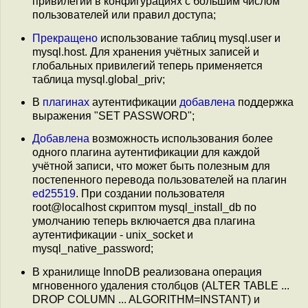
привилегий в конфигурациях с большим числом
пользователей или правил доступа;
Прекращено
использование таблиц mysql.user и
mysql.host. Для хранения учётных записей и
глобальных привилегий теперь применяется
таблица mysql.global_priv;
В
плагинах
аутентификации
добавлена
поддержка
выражения "SET PASSWORD";
Добавлена
возможность использования более
одного плагина аутентификации для каждой
учётной записи, что может быть полезным для
постепенного перевода пользователей на плагин
ed25519
. При создании пользователя
root@localhost скриптом mysql_install_db по
умолчанию теперь включается два плагина
аутентификации - unix_socket и
mysql_native_password;
В хранилище InnoDB реализована операция
мгновенного удаления столбцов (ALTER TABLE ...
DROP COLUMN ... ALGORITHM=INSTANT) и