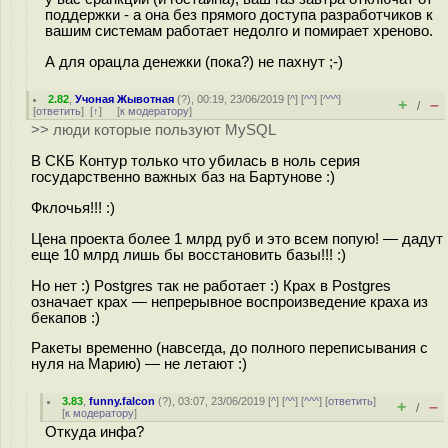
поддержки - а она без прямого доступа разработчиков к
вашим системам работает недолго и помирает хреново.
А для орацла денежки (пока?) не пахнут ;-)
2.82
,
Учоная Жывотная
(
?
), 00:19, 23/06/2019 [
^
] [
^^
] [
^^^
]
+
–
/
[
ответить
]
[
↑
] [
к модератору
]
>> люди которые пользуют MySQL
В СКБ Контур только что убилась в ноль серия
государственно важных баз на Бартунове :)
Фклочья!!! :)
Цена проекта более 1 млрд руб и это всем попую! — дадут
еще 10 млрд лишь бы восстановить базы!!! :)
Но нет :) Postgres так не работает :) Крах в Postgres
означает крах — непрерывное воспроизведение краха из
бекапов :)
Ракеты временно (навсегда, до полного переписывания с
нуля на Марию) — не летают :)
3.83
,
funny.falcon
(
?
), 03:07, 23/06/2019 [
^
] [
^^
] [
^^^
] [
ответить
]
+
–
/
[
к модератору
]
Откуда инфа?