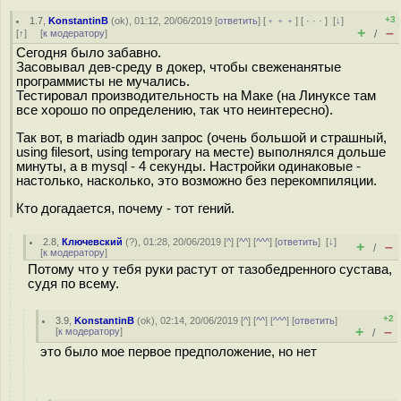
+3
1.7
,
KonstantinB
(
ok
), 01:12, 20/06/2019 [
ответить
] [
﹢﹢﹢
] [
· · ·
]
[
↓
]
+
–
[
↑
] [
к модератору
]
/
Сегодня было забавно.
Засовывал дев-среду в докер, чтобы свеженанятые
программисты не мучались.
Тестировал производительность на Маке (на Линуксе там
все хорошо по определению, так что неинтересно).
Так вот, в mariadb один запрос (очень большой и страшный,
using filesort, using temporary на месте) выполнялся дольше
минуты, а в mysql - 4 секунды. Настройки одинаковые -
настолько, насколько, это возможно без перекомпиляции.
Кто догадается, почему - тот гений.
2.8
,
Ключевский
(
?
), 01:28, 20/06/2019 [
^
] [
^^
] [
^^^
] [
ответить
]
[
↓
]
+
–
/
[
к модератору
]
Потому что у тебя руки растут от тазобедренного сустава,
судя по всему.
+2
3.9
,
KonstantinB
(
ok
), 02:14, 20/06/2019 [
^
] [
^^
] [
^^^
] [
ответить
]
+
–
[
к модератору
]
/
это было мое первое предположение, но нет