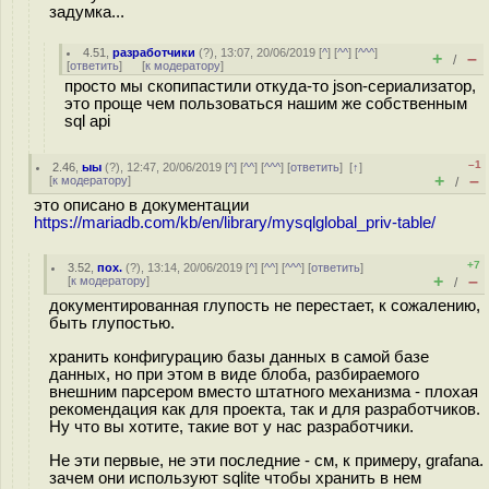
задумка...
4.51
,
разработчики
(
?
), 13:07, 20/06/2019 [
^
] [
^^
] [
^^^
]
+
–
/
[
ответить
]
[
к модератору
]
просто мы скопипастили откуда-то json-сериализатор,
это проще чем пользоваться нашим же собственным
sql api
–1
2.46
,
ыы
(
?
), 12:47, 20/06/2019 [
^
] [
^^
] [
^^^
] [
ответить
]
[
↑
]
+
–
[
к модератору
]
/
это описано в документации
https://mariadb.com/kb/en/library/mysqlglobal_priv-table/
+7
3.52
,
пох.
(
?
), 13:14, 20/06/2019 [
^
] [
^^
] [
^^^
] [
ответить
]
+
–
[
к модератору
]
/
документированная глупость не перестает, к сожалению,
быть глупостью.
хранить конфигурацию базы данных в самой базе
данных, но при этом в виде блоба, разбираемого
внешним парсером вместо штатного механизма - плохая
рекомендация как для проекта, так и для разработчиков.
Ну что вы хотите, такие вот у нас разработчики.
Не эти первые, не эти последние - см, к примеру, grafana.
зачем они используют sqlite чтобы хранить в нем