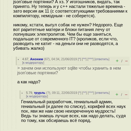
json'овые портянки? А хз. У игогошников, видать, так
принято. Ну теперь и у с++ настали тяжелые времена -
зато версия аж 11 (с соответсвтующими требованиями к
компилятору, немодным - не соберется).
никому, кстати, выгул собак не нужен? Недорого. Еще
вот раритетные матери и блоки питания лечу от
лопнувших электролитов. Чем бы еще заняться,
подальше от современного IT? (кроликов, если что,
разводить не катит - на деньги они не разводятся, а
убивать жалко)
4.67
,
Аноним
(
67
), 04:34, 21/06/2019 [
^
] [
^^
] [
^^^
] [
ответить
]
+
–
/
[
к модератору
]
> зачем они используют sqlite чтобы хранить в нем
json'овые портянки?
а как надо?
5.79
,
трурль
(
?
), 09:11, 22/06/2019 [
^
] [
^^
] [
^^^
] [
ответить
]
+
–
/
[
к модератору
]
Гениальный разработчик, гениальный админ,
гениальный (и далее по списку), корифей всех наук
пох, яви же нам свою неизреченную мудрость!
Ведь ты знаешь лучше всех, как надо делать, судя
по тому, как обсираешь всё поряд.