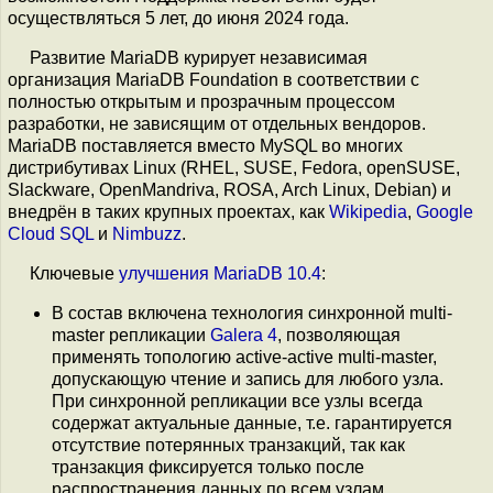
осуществляться 5 лет, до июня 2024 года.
Развитие MariaDB курирует независимая
организация MariaDB Foundation в соответствии с
полностью открытым и прозрачным процессом
разработки, не зависящим от отдельных вендоров.
MariaDB поставляется вместо MySQL во многих
дистрибутивах Linux (RHEL, SUSE, Fedora, openSUSE,
Slackware, OpenMandriva, ROSA, Arch Linux, Debian) и
внедрён в таких крупных проектах, как
Wikipedia
,
Google
Cloud SQL
и
Nimbuzz
.
Ключевые
улучшения
MariaDB 10.4
:
В состав включена технология синхронной multi-
master репликации
Galera 4
, позволяющая
применять топологию active-active multi-master,
допускающую чтение и запись для любого узла.
При синхронной репликации все узлы всегда
содержат актуальные данные, т.е. гарантируется
отсутствие потерянных транзакций, так как
транзакция фиксируется только после
распространения данных по всем узлам.