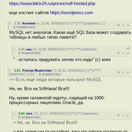
https://www.bitrix24.ru/prices/self-hosted.php
еще хостинг сайтов
https://wordpress.com
2.36
,
Аноним
(
-
), 11:04, 20/06/2019 [
^
] [
^^
] [
^^^
] [
ответить
]
[
↓
]
+
–
/
[
к модератору
]
MySQL нет аналогов. Какая ещё SQL база может создавать
таблицы в любых типах памяти?
+2
3.40
,
ыы
(
?
), 11:58, 20/06/2019 [
^
] [
^^
] [
^^^
] [
ответить
]
+
–
[
к модератору
]
/
" - осталось придумать зачем это надо" (с) анек
2.81
,
Учоная Жывотная
(
?
), 00:11, 23/06/2019 [
^
] [
^^
] [
^^^
]
+
–
/
[
ответить
]
[
↓
] [
↑
] [
к модератору
]
>> Есть ещё люди которые пользуют MySQL
Не, не. Все на S/4Hana! Все!!!
Ну, кроме галажопой гидоты, сидящей на 1000-
процессорных лицензиях Oracle, да.
3.84
,
пох.
(
?
), 11:17, 25/06/2019 [
^
] [
^^
] [
^^^
] [
ответить
]
+
–
/
[
к модератору
]
> Не, не. Все на S/4Hana! Все!!!
у вас сранкции (и гостайна), ваш газ завтра отключат от