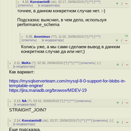
4.10
,
KonstantinB
(
ok
), 02:17, 20/06/2019 [
^
] [
^^
] [
^^^
]
+
–
/
[
ответить
]
[
к модератору
]
точнее, в данном конкретном случае нет. :-)
Подсказка: выяснил, в чем дело, используя
performance_schema
+2
5.35
,
Anonimus
(
??
), 11:02, 20/06/2019 [
^
] [
^^
] [
^^^
]
+
–
[
ответить
]
[
к модератору
]
/
Колись уже, а мы сами сделаем вывод в данном
конкретном случае да или нет;)
2.11
,
MoKo
(
?
), 02:36, 20/06/2019 [
^
] [
^^
] [
^^^
] [
ответить
]
[
↑
]
+
–
/
[
к модератору
]
Как вариант:
https://mysqlserverteam.com/mysql-8-0-support-for-blobs-in-
temptable-engine/
https://jira.mariadb.org/browse/MDEV-19
2.13
,
NA
(
?
), 03:15, 20/06/2019 [
^
] [
^^
] [
^^^
] [
ответить
]
+
–
/
[
к модератору
]
STRAIGHT_JOIN?
2.14
,
KonstantinB
(
ok
), 03:37, 20/06/2019 [
^
] [
^^
] [
^^^
] [
ответить
]
[
↓
]
+
–
/
[
к модератору
]
Еще подсказка.