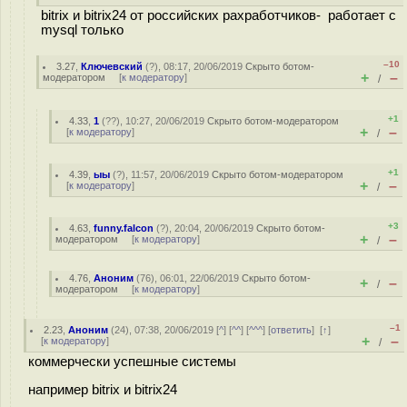
bitrix и bitrix24 от российских рахработчиков- работает с
mysql только
–10
3.27
,
Ключевский
(
?
), 08:17, 20/06/2019
Скрыто ботом-
+
–
модератором
[
к модератору
]
/
+1
4.33
,
1
(
??
), 10:27, 20/06/2019
Скрыто ботом-модератором
+
–
[
к модератору
]
/
+1
4.39
,
ыы
(
?
), 11:57, 20/06/2019
Скрыто ботом-модератором
+
–
[
к модератору
]
/
+3
4.63
,
funny.falcon
(
?
), 20:04, 20/06/2019
Скрыто ботом-
+
–
модератором
[
к модератору
]
/
4.76
,
Аноним
(
76
), 06:01, 22/06/2019
Скрыто ботом-
+
–
/
модератором
[
к модератору
]
–1
2.23
,
Аноним
(
24
), 07:38, 20/06/2019 [
^
] [
^^
] [
^^^
] [
ответить
]
[
↑
]
+
–
[
к модератору
]
/
коммерчески успешные системы
например bitrix и bitrix24