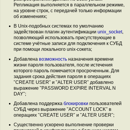
Репликация выполняется в параллельном режиме,
на уровне строк, с передачей только информации
об изменениях;
В Unix-подобных системах по умолчанию
задействован плагин аутентификации
unix_socket
,
позволяющий использовать присутствующие в
системе учётные записи для подключения к СУБД
при помощи локального unix-сокета;
Добавлена
возможность
назначения времени
жизни пароля пользователя, после истечения
которого пароль помечается просроченным. Для
задания срока действия пароля в операциях
"CREATE USER" и "ALTER USER" добавлено
выражение "PASSWORD EXPIRE INTERVAL N
DAY";
Добавлена поддержка
блокировки
пользователей
СУБД через выражение "ACCOUNT LOCK" в
операциях "CREATE USER" и "ALTER USER";
Существенно ускорено выполнение проверки