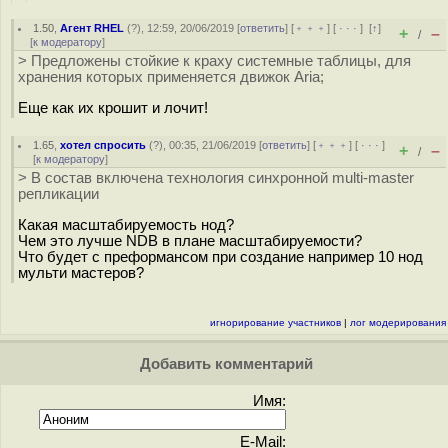
1.50
,
Агент RHEL
(
?
), 12:59, 20/06/2019 [
ответить
] [
﹢﹢﹢
] [
· · ·
]
[
↑
]
+
–
/
[
к модератору
]
> Предложены стойкие к краху системные таблицы, для
хранения которых применяется движок Aria;
Еще как их крошит и лочит!
1.65
,
хотел спросить
(
?
), 00:35, 21/06/2019 [
ответить
] [
﹢﹢﹢
] [
· · ·
]
+
–
/
[
к модератору
]
> В состав включена технология синхронной multi-master
репликации
Какая масштабируемость нод?
Чем это лучше NDB в плане масштабируемости?
Что будет с преформансом при создание например 10 нод
мульти мастеров?
игнорирование участников
|
лог модерирования
Добавить комментарий
Имя:
E-Mail: