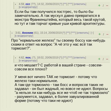
4.59
,
zzz
(
??
), 14:32, 20/06/2019 [
^
] [
^^
] [
^^^
] [
ответить
]
+
–
/
[
к модератору
]
Если бы там получился постгрес, то было бы
замечательно. А так мускул давно превратился в
монстра Франкенштейна, который весь такой крутой,
но тут и там торчат кривые уши кривой архитектуры.
3.61
,
Аноним
(
61
), 15:14, 20/06/2019 [
^
] [
^^
] [
^^^
] [
ответить
]
[
↑
]
+
–
/
[
к модератору
]
Про "нормальное железо" ты своему боссу как-нибудь
скажи в ответ на вопрос "А чё это у нас всё так
тормозит?".
4.62
,
пох.
(
?
), 18:02, 20/06/2019 [
^
] [
^^
] [
^^^
] [
ответить
]
+
–
/
[
к модератору
]
и что мешает? С работой в вашей стране - совсем-
совсем все плохо?
У меня вот ничего ТАК не тормозит - потому что
железо таки нормальное.
А там где тормозило - там босс и вопросов таких не
задавал - он был жадный, но вовсе не идиот. Вопросы
"а нельзя ли как-нибудь все же чтоб не так тормозило"
- разумеется, задавал, в более завуалированной
форме (потому что таки не идиот)