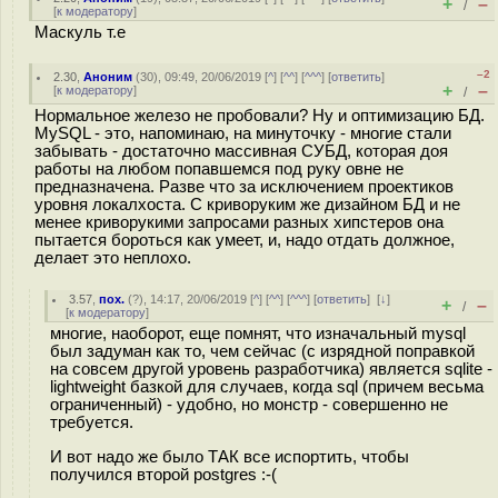
+
–
/
[
к модератору
]
Маскуль т.е
–2
2.30
,
Аноним
(
30
), 09:49, 20/06/2019 [
^
] [
^^
] [
^^^
] [
ответить
]
+
–
[
к модератору
]
/
Нормальное железо не пробовали? Ну и оптимизацию БД.
MySQL - это, напоминаю, на минуточку - многие стали
забывать - достаточно массивная СУБД, которая доя
работы на любом попавшемся под руку овне не
предназначена. Разве что за исключением проектиков
уровня локалхоста. С криворуким же дизайном БД и не
менее криворукими запросами разных хипстеров она
пытается бороться как умеет, и, надо отдать должное,
делает это неплохо.
3.57
,
пох.
(
?
), 14:17, 20/06/2019 [
^
] [
^^
] [
^^^
] [
ответить
]
[
↓
]
+
–
/
[
к модератору
]
многие, наоборот, еще помнят, что изначальный mysql
был задуман как то, чем сейчас (с изрядной поправкой
на совсем другой уровень разработчика) является sqlite -
lightweight базкой для случаев, когда sql (причем весьма
ограниченный) - удобно, но монстр - совершенно не
требуется.
И вот надо же было ТАК все испортить, чтобы
получился второй postgres :-(