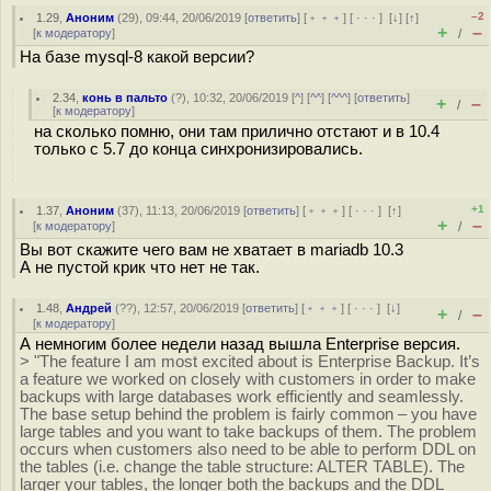
–2
1.29
,
Аноним
(
29
), 09:44, 20/06/2019 [
ответить
] [
﹢﹢﹢
] [
· · ·
]
[
↓
] [
↑
]
+
–
[
к модератору
]
/
На базе mysql-8 какой версии?
2.34
,
конь в пальто
(
?
), 10:32, 20/06/2019 [
^
] [
^^
] [
^^^
] [
ответить
]
+
–
/
[
к модератору
]
на сколько помню, они там прилично отстают и в 10.4
только с 5.7 до конца синхронизировались.
+1
1.37
,
Аноним
(
37
), 11:13, 20/06/2019 [
ответить
] [
﹢﹢﹢
] [
· · ·
]
[
↑
]
+
–
[
к модератору
]
/
Вы вот скажите чего вам не хватает в mariadb 10.3
А не пустой крик что нет не так.
1.48
,
Андрей
(
??
), 12:57, 20/06/2019 [
ответить
] [
﹢﹢﹢
] [
· · ·
]
[
↓
]
+
–
/
[
к модератору
]
А немногим более недели назад вышла Enterprise версия.
> "The feature I am most excited about is Enterprise Backup. It’s
a feature we worked on closely with customers in order to make
backups with large databases work efficiently and seamlessly.
The base setup behind the problem is fairly common – you have
large tables and you want to take backups of them. The problem
occurs when customers also need to be able to perform DDL on
the tables (i.e. change the table structure: ALTER TABLE). The
larger your tables, the longer both the backups and the DDL