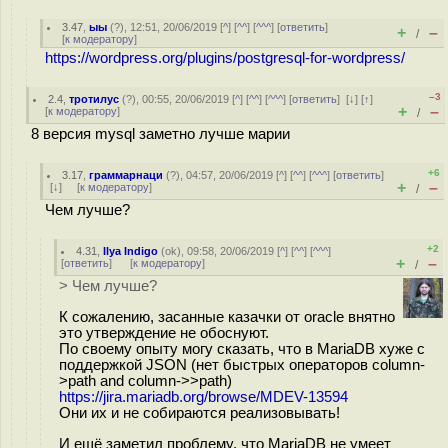
3.47
,
ыы
(
?
), 12:51, 20/06/2019 [
^
] [
^^
] [
^^^
] [
ответить
]
+
–
/
[
к модератору
]
https://wordpress.org/plugins/postgresql-for-wordpress/
–3
2.4
,
тротилус
(
?
), 00:55, 20/06/2019 [
^
] [
^^
] [
^^^
] [
ответить
]
[
↓
] [
↑
]
+
–
[
к модератору
]
/
8 версия mysql заметно лучше марии
+6
3.17
,
граммарнаци
(
?
), 04:57, 20/06/2019 [
^
] [
^^
] [
^^^
] [
ответить
]
+
–
[
↓
] [
к модератору
]
/
Чем лучше?
+2
4.31
,
Ilya Indigo
(
ok
), 09:58, 20/06/2019 [
^
] [
^^
] [
^^^
]
+
–
[
ответить
]
[
к модератору
]
/
> Чем лучше?
К сожалению, засанные казачки от oracle внятно
это утверждение не обоснуют.
По своему опыту могу сказать, что в MariaDB хуже с
поддержкой JSON (нет быстрых операторов column-
>path and column->>path)
https://jira.mariadb.org/browse/MDEV-13594
Они их и не собираются реализовывать!
И ещё заметил проблему, что MariaDB не умеет