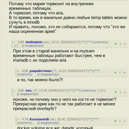
Потому что мария тормозит на внутренних
временных таблицах.
А тормозит, потому что aria.
В то время, как в ванильке давно любые temp tables можно
сунуть в innodb
И править, похоже, это не собираются, потому что "это же
наша охрененная ария!"
3.55
,
theDolphin
(
ok
), 14:12, 20/06/2019 [
^
] [
^^
] [
^^^
] [
ответить
]
+
–
/
[
↓
] [
к модератору
]
При этом в старой ванильке и на myisam
временные таблицы работают быстрее, чем в
mariadb с их поделием aria
4.56
,
разработчики
(
?
), 14:14, 20/06/2019 [
^
] [
^^
] [
^^^
]
+
–
/
[
ответить
]
[
к модератору
]
а чо, так можно было?!
3.60
,
пох.
(
?
), 14:49, 20/06/2019 [
^
] [
^^
] [
^^^
] [
ответить
]
[
↓
] [
↑
]
+
–
/
[
к модератору
]
похоже, но почему оно у него на хосте не тормозит?
Прекрасная ария как-то не так работает в не менее
прекрасной overlayfs?
4.74
,
KonstantinB
(
ok
), 05:40, 22/06/2019 [
^
] [
^^
] [
^^^
]
+
–
/
[
ответить
]
[
к модератору
]
docker volume все же: datadir, который