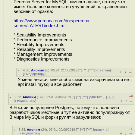
Percona Server for MySQL намного лучше, потому что
имеет большое количество улучшений по сравнению с
версией от оракла:
https://www.percona.com/doc/percona-
server/LATEST/index.html
* Scalability Improvements
* Performance Improvements
* Flexibility Improvements
* Reliability Improvements
* Management Improvements
* Diagnostics Improvements
4.68
,
Аноним
(
6
), 05:24, 21/06/2019 [
^
] [
^^
] [
^^^
] [
ответить
]
+
–
/
[
к модератору
]
У меня легаси, мне особо смысла изворачиваться нет,
apt install mysql и всё работает
–6
2.12
,
Аноним
(
12
), 02:50, 20/06/2019 [
^
] [
^^
] [
^^^
] [
ответить
]
[
↓
] [
↑
]
+
–
[
к модератору
]
/
В России популярнее Postgres, потому что половина
разработчиков местные и тут ее активно популяризируют.
В мире MySQL и форки рулят и заруливают.
+1
3.24
,
Аноним
(
24
), 07:41, 20/06/2019 [
^
] [
^^
] [
^^^
] [
ответить
]
+
–
[
к модератору
]
/