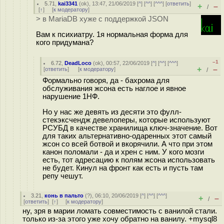
5.71
,
kai3341
(
ok
), 13:47, 21/06/2019 [
^
] [
^^
] [
^^^
] [
ответить
]
+
–
/
[
↑
] [
к модератору
]
> в MariaDB хуже с поддержкой JSON
Вам к психиатру. 1я нормальная форма для
кого придумана?
–1
6.72
,
DeadLoco
(
ok
), 00:57, 22/06/2019 [
^
] [
^^
] [
^^^
]
+
–
[
ответить
]
[
к модератору
]
/
Формально говоря, да - бахрома для
обслуживания жсона есть наглое и явное
нарушение 1НФ.
Но у нас же девять из десяти это фулл-
стекэксчендж девелоперы, которые используют
РСУБД в качестве хранилища ключ-значение. Вот
для таких альтернативно-одаренных этот самый
жсон со всей ботвой и вкорячили. А что при этом
канон поломали - да и хрен с ним. У кого мозги
есть, тот адресацию к полям жсона использовать
не будет. Кинул на фронт как есть и пусть там
репу чешут.
3.21
,
конь в пальто
(
?
), 06:10, 20/06/2019 [
^
] [
^^
] [
^^^
]
+
–
/
[
ответить
]
[
↑
] [
к модератору
]
ну, зря в марии ломать совместимость с ванилой стали.
только из-за этого уже хочу обратно на ванилу. +mysql8