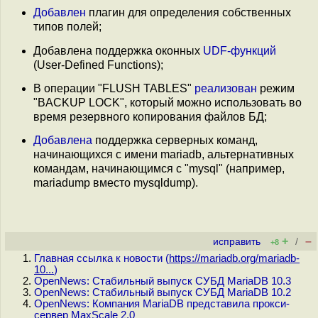
Добавлен
плагин для определения собственных
типов полей;
Добавлена поддержка оконных
UDF-функций
(User-Defined Functions);
В операции "FLUSH TABLES"
реализован
режим
"BACKUP LOCK", который можно использовать во
время резервного копирования файлов БД;
Добавлена
поддержка серверных команд,
начинающихся с имени mariadb, альтернативных
командам, начинающимся с "mysql" (например,
mariadump вместо mysqldump).
+
–
исправить
/
+8
Главная ссылка к новости (
https://mariadb.org/mariadb-
10...
)
OpenNews: Стабильный выпуск СУБД MariaDB 10.3
OpenNews: Стабильный выпуск СУБД MariaDB 10.2
OpenNews: Компания MariaDB представила прокси-
сервер MaxScale 2.0