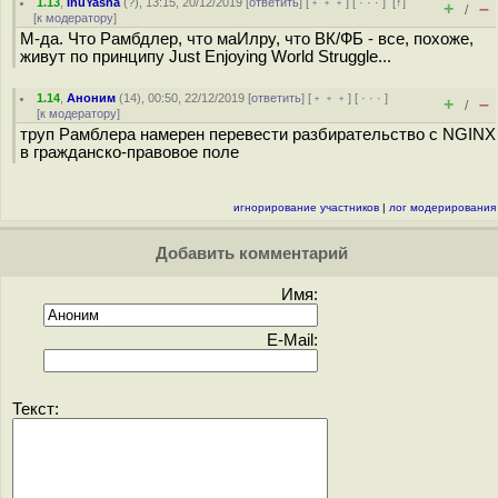
1.13
,
InuYasha
(
?
), 13:15, 20/12/2019 [
ответить
] [
﹢﹢﹢
] [
· · ·
]
[
↑
]
+
–
/
[
к модератору
]
М-да. Что Рамбдлер, что маИлру, что ВК/ФБ - все, похоже,
живут по принципу Just Enjoying World Struggle...
1.14
,
Аноним
(
14
), 00:50, 22/12/2019 [
ответить
] [
﹢﹢﹢
] [
· · ·
]
+
–
/
[
к модератору
]
труп Рамблера намерен перевести разбирательство с NGINX
в гражданско-правовое поле
игнорирование участников
|
лог модерирования
Добавить комментарий
Имя:
E-Mail:
Текст: