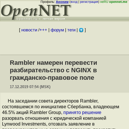
Профиль:
Аноним
(
вход
|
регистрация
)
неRU
opennet.me
[
новости
/
+++
|
форум
|
теги
|
]
Rambler намерен перевести
разбирательство с NGINX в
гражданско-правовое поле
17.12.2019 07:54 (MSK)
На заседании совета директоров Rambler,
состоявшемся по инициативе Сбербанка, владеющем
46.5% акций Rambler Group,
принято решение
разорвать отношения с юридической компанией
Lynwood Investments, отозвать заявление в