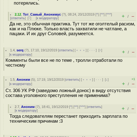
потерялись.
2.12
,
Тот_Самый_Анонимус
(
?
), 08:24, 20/12/2019 [
^
] [
^^
] [
^^^
]
+
–
/
[
ответить
]
[
↑
] [
к модератору
]
Да не, это обычная практика. Тут тот же оголтелый расизм,
как и на Плюке. Только власть захватили не чатлане, а
пацаки. И их друг Соловей, разумеется.
1.4
,
serq
(
?
), 17:10, 19/12/2019 [
ответить
] [
﹢﹢﹢
] [
· · ·
]
[
↑
]
+
–
/
[
к модератору
]
Комменты были все не по теме , тролли отработали по
честному
+1
1.5
,
Аноним
(
5
), 17:19, 19/12/2019 [
ответить
] [
﹢﹢﹢
] [
· · ·
]
[
↓
]
+
–
[
к модератору
]
/
Ст. 306 УК РФ (заведомо ложный донос) в виду отсутствия
состава уголовного преступления не применима?
2.7
,
Аноним
(
7
), 18:41, 19/12/2019 [
^
] [
^^
] [
^^^
] [
ответить
]
+
–
/
[
к модератору
]
Тогда следователям перестанет приходить зарплата по
техническим причинам :3