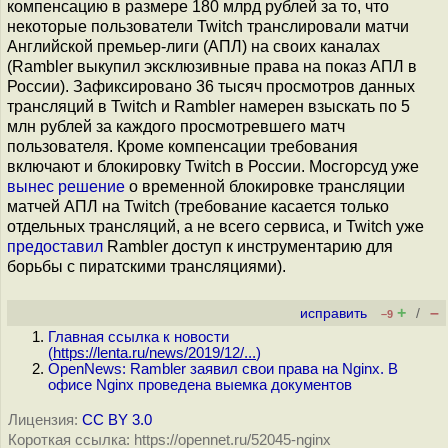
компенсацию в размере 180 млрд рублей за то, что
некоторые пользователи Twitch транслировали матчи
Английской премьер-лиги (АПЛ) на своих каналах
(Rambler выкупил эксклюзивные права на показ АПЛ в
России). Зафиксировано 36 тысяч просмотров данных
трансляций в Twitch и Rambler намерен взыскать по 5
млн рублей за каждого просмотревшего матч
пользователя. Кроме компенсации требования
включают и блокировку Twitch в России. Мосгорсуд уже
вынес решение
о временной блокировке трансляции
матчей АПЛ на Twitch (требование касается только
отдельных трансляций, а не всего сервиса, и Twitch уже
предоставил
Rambler доступ к инструментарию для
борьбы с пиратскими трансляциями).
+
–
исправить
/
–9
Главная ссылка к новости
(
https://lenta.ru/news/2019/12/...
)
OpenNews: Rambler заявил свои права на Nginx. В
офисе Nginx проведена выемка документов
Лицензия:
CC BY 3.0
Короткая ссылка: https://opennet.ru/52045-nginx