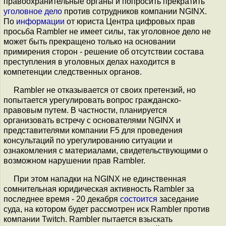
правоохранительные органы и попросить прекратить
уголовное дело
против сотрудников компании NGINX.
По
информации
от юриста Центра цифровых прав
просьба Rambler не имеет силы, так уголовное дело не
может быть прекращено только на основании
примирения сторон - решение об отсутствии состава
преступления в уголовных делах находится в
компетенции следственных органов.
Rambler не отказывается от своих претензий, но
попытается урегулировать вопрос гражданско-
правовым путем. В частности, планируется
организовать встречу с основателями NGINX и
представителями компании F5 для проведения
консультаций по урегулированию ситуации и
ознакомления с материалами, свидетельствующими о
возможном нарушении прав Rambler.
При этом нападки на NGINX не единственная
сомнительная юридическая активность Rambler за
последнее время - 20 декабря
состоится
заседание
суда, на котором будет рассмотрен иск Rambler против
компании Twitch. Rambler пытается взыскать