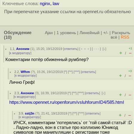
Ключевые слова:
nginx
,
law
При перепечатке указание ссылки на opennet.ru обязательно
Обсуждение
Ajax
|
1 уровень
|
Линейный
|
+/-
|
Раскрыть
(10)
всё
|
RSS
+1
1.1
,
Аноним
(
1
), 15:20, 19/12/2019 [
ответить
] [
﹢﹢﹢
] [
· · ·
]
[
↓
]
+
–
[
к модератору
]
/
Коментарии потёр обиженный румблер?
+3
2.2
,
Wfhm
(
?
), 15:26, 19/12/2019 [
^
] [
^^
] [
^^^
] [
ответить
]
+
–
[
к модератору
]
/
Лично Греф!
2.3
,
Аноним
(
3
), 16:39, 19/12/2019 [
^
] [
^^
] [
^^^
] [
ответить
]
[
↓
]
+
–
/
[
к модератору
]
https://www.opennet.ru/openforum/vsluhforumID4/585.html
3.9
,
sstj3n
(
?
), 21:41, 19/12/2019 [
^
] [
^^
] [
^^^
] [
ответить
]
+
–
/
[
к модератору
]
ИЧСХ, комментарии 'потерялись' от 'той самой статьй' :D
. Ладно-ладно, вон в статье про коллизию Юникод
символов при манипуляции с регистрами тоже