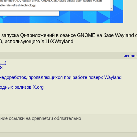
 запуска Qt-приложений в сеансе GNOME на базе Wayland 
B, использующего X11/XWayland.
испра
...
)
 8
едоработок, проявляющихся при работе поверх Wayland
дных релизов X.org
ние ссылки на opennet.ru обязательно