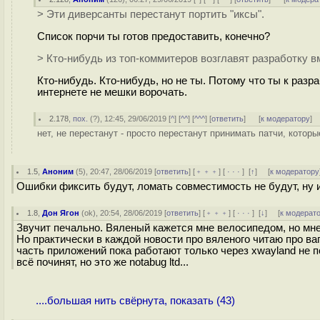
> Эти диверсанты перестанут портить "иксы".
Список порчи ты готов предоставить, конечно?
> Кто-нибудь из топ-коммитеров возглавят разработку в
Кто-нибудь. Кто-нибудь, но не ты. Потому что ты к раз
интернете не мешки ворочать.
2.178
,
пох.
(
?
), 12:45, 29/06/2019 [
^
] [
^^
] [
^^^
] [
ответить
]
[
к модератору
]
нет, не перестанут - просто перестанут принимать патчи, которые
1.5
,
Аноним
(
5
), 20:47, 28/06/2019 [
ответить
] [
﹢﹢﹢
] [
· · ·
]
[
↑
] [
к модератору
Ошибки фиксить будут, ломать совместимость не будут, ну и
1.8
,
Дон Ягон
(
ok
), 20:54, 28/06/2019 [
ответить
] [
﹢﹢﹢
] [
· · ·
]
[
↓
] [
к модерат
Звучит печально. Вяленый кажется мне велосипедом, но мне,
Но практически в каждой новости про вяленого читаю про ва
часть приложений пока работают только через xwayland не по
всё починят, но это же notabug ltd...
....большая нить свёрнута, показать (43)