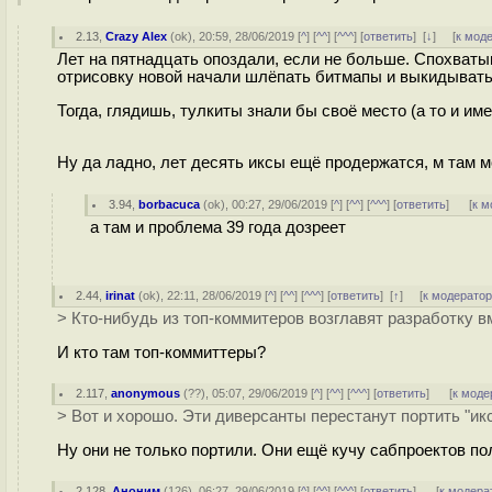
2.13
,
Crazy Alex
(
ok
), 20:59, 28/06/2019 [
^
] [
^^
] [
^^^
] [
ответить
]
[
↓
] [
к мод
Лет на пятнадцать опоздали, если не больше. Спохваты
отрисовку новой начали шлёпать битмапы и выкидывать
Тогда, глядишь, тулкиты знали бы своё место (а то и им
Ну да ладно, лет десять иксы ещё продержатся, м там 
3.94
,
borbacuca
(
ok
), 00:27, 29/06/2019 [
^
] [
^^
] [
^^^
] [
ответить
]
[
к м
а там и проблема 39 года дозреет
2.44
,
irinat
(
ok
), 22:11, 28/06/2019 [
^
] [
^^
] [
^^^
] [
ответить
]
[
↑
] [
к модерато
> Кто-нибудь из топ-коммитеров возглавят разработку в
И кто там топ-коммиттеры?
2.117
,
anonymous
(
??
), 05:07, 29/06/2019 [
^
] [
^^
] [
^^^
] [
ответить
]
[
к моде
> Вот и хорошо. Эти диверсанты перестанут портить "ик
Ну они не только портили. Они ещё кучу сабпроектов пол
2.128
,
Аноним
(
126
), 06:27, 29/06/2019 [
^
] [
^^
] [
^^^
] [
ответить
]
[
к модера