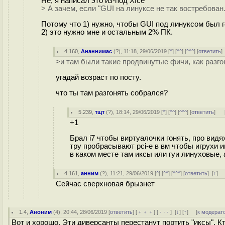
Не, я написал это из-под Xfce
> А зачем, если "GUI на линуксе не так востребован.
Потому что 1) нужно, чтобы GUI под линуксом был г
2) это нужно мне и остальным 2% ПК.
4.160
,
Ананнимас
(
?
), 11:18, 29/06/2019 [
^
] [
^^
] [
^^^
] [
ответить
>и там были такие продвинутые фичи, как разго
угадай возраст по посту.
что ты там разгонять собрался?
5.239
,
тщт
(
?
), 18:14, 29/06/2019 [
^
] [
^^
] [
^^^
] [
ответить
]
+1
Брал i7 чтобы виртуалочки гонять, про вид
тру пробрасывают pci-e в вм чтобы игрухи и
в каком месте там иксы или гуи линуховые,
4.161
,
анним
(
?
), 11:21, 29/06/2019 [
^
] [
^^
] [
^^^
] [
ответить
]
[
↑
] 
Сейчас сверхновая брызнет
1.4
,
Аноним
(
4
), 20:44, 28/06/2019 [
ответить
] [
﹢﹢﹢
] [
· · ·
]
[
↓
] [
↑
] [
к модерат
Вот и хорошо. Эти диверсанты перестанут портить "иксы". К