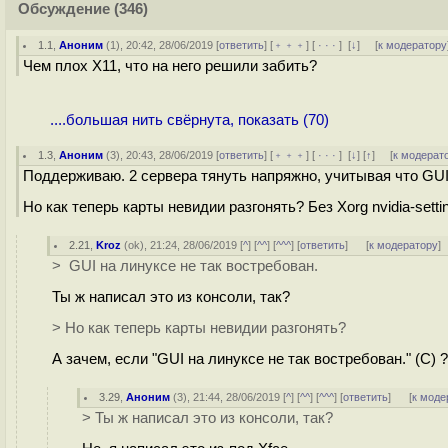
Обсуждение
(346)
1.1
,
Аноним
(
1
), 20:42, 28/06/2019 [
ответить
] [
﹢﹢﹢
] [
· · ·
]
[
↓
] [
к модератору
Чем плох X11, что на него решили забить?
....большая нить свёрнута, показать (70)
1.3
,
Аноним
(
3
), 20:43, 28/06/2019 [
ответить
] [
﹢﹢﹢
] [
· · ·
]
[
↓
] [
↑
] [
к модерат
Поддерживаю. 2 сервера тянуть напряжно, учитывая что GUI 
Но как теперь карты невидии разгонять? Без Xorg nvidia-setti
2.21
,
Kroz
(
ok
), 21:24, 28/06/2019 [
^
] [
^^
] [
^^^
] [
ответить
]
[
к модератору
]
> GUI на линуксе не так востребован.
Ты ж написал это из консоли, так?
> Но как теперь карты невидии разгонять?
А зачем, если "GUI на линуксе не так востребован." (С) ?
3.29
,
Аноним
(
3
), 21:44, 28/06/2019 [
^
] [
^^
] [
^^^
] [
ответить
]
[
к моде
> Ты ж написал это из консоли, так?