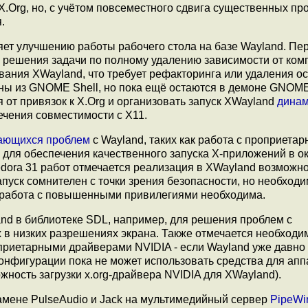
Org, но, с учётом повсеместного сдвига существенных про
.
ет улучшению работы рабочего стола на базе Wayland. Пе
 решения задачи по полному удалению зависимости от ком
вания XWayland, что требует рефакторинга или удаления 
ены из GNOME Shell, но пока ещё остаются в демоне GNOME 
 от привязок к X.Org и организовать запуск XWayland
динам
ечения совместимости с X11.
ающихся проблем
с Wayland, таких как работа с проприета
для обеспечения качественного запуска X-приложений в о
edora 31 работ отмечается реализация в XWayland возможн
пуск сомнителен с точки зрения безопасности, но необходи
 работа с повышенными привилегиями необходима.
nd в библиотеке SDL, например, для решения проблем с
 в низких разрешениях экрана. Также отмечается необходи
приетарными драйверами NVIDIA - если Wayland уже давно
конфигурации пока не может использовать средства для апп
ность загрузки x.org-драйвера NVIDIA для XWayland).
амене PulseAudio и Jack на мультимедийный сервер
PipeWi