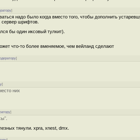
ератору
]
ваться надо было когда вместо того, чтобы дополнить устарев
 сервер шрифтов.
елся бы один иксовый тулкит).
может что-то более вменяемое, чем вейланд сделают
одератору
]
ру
]
место них
ратору
]
сы".
езных тянули. xpra, xnest, dmx.
тору
]