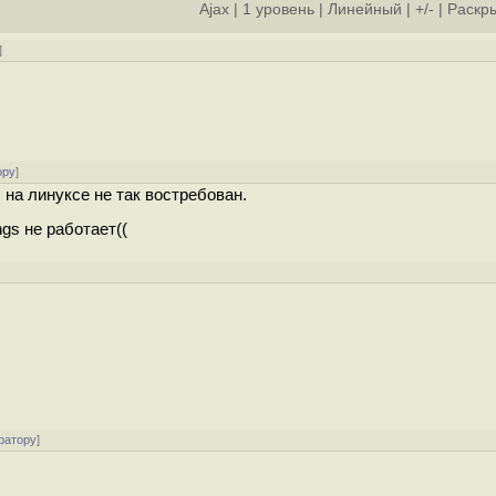
Ajax
|
1 уровень
|
Линейный
|
+/-
|
Раскры
]
ору
]
на линуксе не так востребован.
ngs не работает((
ратору
]