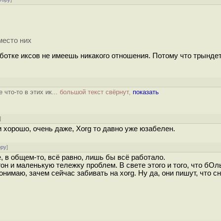
место них
работке иксов не имеешь никакого отношения. Потому что трындет
 что-то в этих ик...
большой текст свёрнут,
показать
]
 хорошо, очень даже, Xorg то давно уже юзабелен.
ору
]
 в общем-то, всё равно, лишь бы всё работало.
гон и маленькую тележку проблем. В свете этого и того, что бО
нимаю, зачем сейчас забивать на xorg. Ну да, они пишут, что с