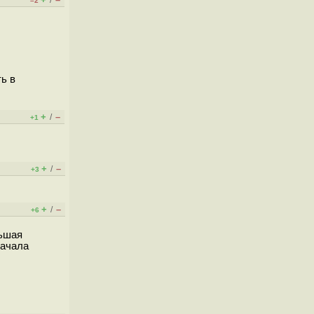
/
–2
ь в
+
–
/
+1
+
–
/
+3
+
–
/
+6
льшая
начала