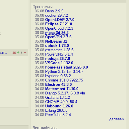
Программы:
06.08
Deno 2.9.5
06.08
docker 29.7.2
06.08
OpenLDAP 2.7.0
06.08
Eclipse 7.121.0
06.08
OpenCloud 7.2.3
06.08
mesa 3d 26.2
с
05.08
OpenVPN 2.7.6
05.08
NetBeans 31
05.08
ublock 1.73.0
05.08
gstreamer 1.28.6
+
–
вить
/
–16
05.08
PowerDNS 5.1.4
05.08
node.js 26.7.0
05.08
VSCode 1.132.0
05.08
home-assistant 2026.8.0
05.08
Python 3.13.15, 3.14.7
05.08
hyprland 0.56.2
05.08
Chrome 151.0.7922.75
04.08
Electron 43.3.0
04.08
Mattermost 11.10.0
04.08
Django 5.2.17, 6.0.8
vln
04.08
Grafana 13.1.2
04.08
GNOME 49.9, 50.4
04.08
Unbound 1.26.0
04.08
Erlang 29.0.5
04.08
PeerTube 8.2.4
далее>>
Дистрибутивы: