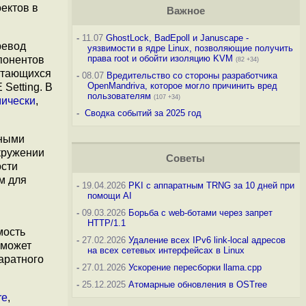
ектов в
Важное
-
11.07
GhostLock, BadEpoll и Januscape -
ревод
уязвимости в ядре Linux, позволяющие получить
права root и обойти изоляцию KVM
понентов
(82 +34)
остающихся
-
08.07
Вредительство со стороны разработчика
OpenMandriva, которое могло причинить вред
Setting. В
пользователям
(107 +34)
ически
,
-
Сводка событий за 2025 год
рными
кружении
Советы
ости
м для
-
19.04.2026
PKI с аппаратным TRNG за 10 дней при
помощи AI
-
09.03.2026
Борьба с web-ботами через запрет
HTTP/1.1
мость
-
27.02.2026
Удаление всех IPv6 link-local адресов
 может
на всех сетевых интерфейсах в Linux
аратного
-
27.01.2026
Ускорение пересборки llama.cpp
-
25.12.2025
Атомарные обновления в OSTree
re
,