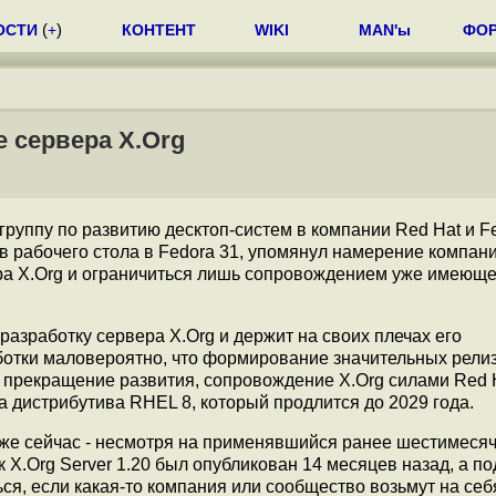
ОСТИ
(
+
)
КОНТЕНТ
WIKI
MAN'ы
ФО
е сервера X.Org
 группу по развитию десктоп-систем в компании Red Hat и F
в рабочего стола в Fedora 31, упомянул намерение компан
ра X.Org и ограничиться лишь сопровождением уже имеющ
разработку сервера X.Org и держит на своих плечах его
аботки маловероятно, что формирование значительных рели
а прекращение развития, сопровождение X.Org силами Red 
 дистрибутива RHEL 8, который продлится до 2029 года.
уже сейчас - несмотря на применявшийся ранее шестимеся
X.Org Server 1.20 был опубликован 14 месяцев назад, а по
ься, если какая-то компания или сообщество возьмут на себ