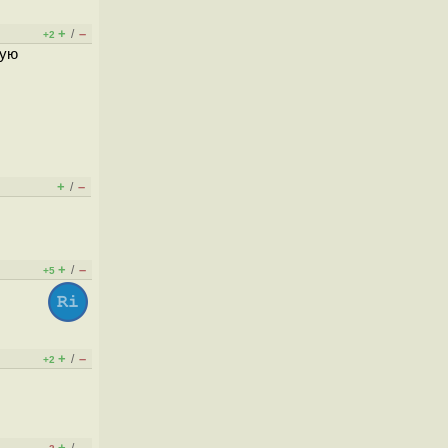
+
–
/
+2
шую
+
–
/
+
–
/
+5
+
–
/
+2
+
–