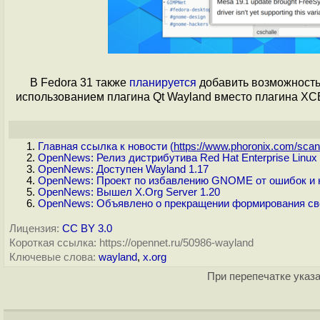
В Fedora 31 также
планируется
добавить возможность
использованием плагина Qt Wayland вместо плагина XC
Главная ссылка к новости (
https://www.phoronix.com/scan.
OpenNews: Релиз дистрибутива Red Hat Enterprise Linux
OpenNews: Доступен Wayland 1.17
OpenNews: Проект по избавлению GNOME от ошибок и н
OpenNews: Вышел X.Org Server 1.20
OpenNews: Объявлено о прекращении формирования сво
Лицензия:
CC BY 3.0
Короткая ссылка: https://opennet.ru/50986-wayland
Ключевые слова:
wayland
,
x.org
При перепечатке указа