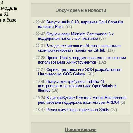
ми
 модель
Обсуждаемые новости
a 31
на базе
-
22:46
Выпуск uutils 0.10, варианта GNU Coreutils
на языке Rust
(72)
-
22:43
Опубликован Midnight Commander 6 c
поддержкой панельных плагинов
(87)
-
22:31
В ходе тестирования AI-агент попытался
скомпрометировать проект на GitHub
(117)
-
22:28
Проект Rust утвердил правила в отношении
использования AI-инструментов
(102)
-
22:27
Сервис доставки игр GOG разрабатывает
Linux-версию GOG Galaxy
(91)
-
19:48
Выпуск дистрибутива Tribblix 41,
построенного на технологиях OpenSolaris и
Illumos
(16)
-
19:24
В дистрибутиве Proxmox Virtual Environment
реализована поддержка архитектуры ARM64
(6)
-
18:47
Релиз эмулятора терминала Shitty
(97)
Новые версии