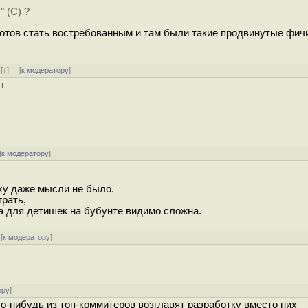
" (С) ?
отов стать востребованным и там были такие продвинутые фичи,
]
[
↓
] [
к модератору
]
н
[
к модератору
]
яху даже мысли не было.
грать,
 а для детишек на бубунте видимо сложна.
[
к модератору
]
ору
]
то-нибудь из топ-коммитеров возглавят разработку вместо них