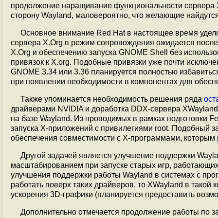
продолжение наращивание функциональности сервера X.
сторону Wayland, маловероятно, что желающие найдутся
Основное внимание Red Hat в настоящее время уделя
сервера X.Org в режим сопровождения ожидается после
X.Org и обеспечению запуска GNOME Shell без использо
привязок к X.org. Подобные привязки уже почти исключ
GNOME 3.34 или 3.36 планируется полностью избавиться
при появлении необходимости в компонентах для обесп
Также упоминается необходимость решения ряда
ост
драйверами NVIDIA и доработка DDX-сервера XWayland 
на базе Wayland. Из проводимых в рамках подготовки F
запуска X-приложений с привилегиями root. Подобный за
обеспечения совместимости с X-программами, которым
Другой задачей является улучшение поддержки Wayla
масштабированием при запуске старых игр, работающих
улучшения поддержки работы Wayland в системах с про
работать поверх таких драйверов, то XWayland в такой 
ускорения 3D-графики (планируется предоставить возмож
Дополнительно отмечается продолжение работы по з