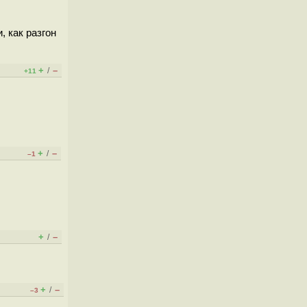
 как разгон
+
–
/
+11
+
–
/
–1
+
–
/
+
–
/
–3