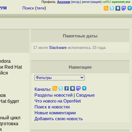
Профиль:
Аноним
(
вход
|
регистрация
)
неRU
opennet.me
РУМ
Поиск
(
теги
)
Памятные даты
17 июля
Slackware
исполнилось 33 года
edora
ии Red Hat
Навигация
ейся
Каналы:
зов
Разделы новостей
|
Сводные
Hat будет
Что нового на OpenNet
Поиск в новостях
Новые комментарии
чный цикл
Добавить свою новость
дготовка
я