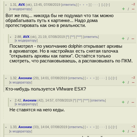
–2
1.31
,
AVX
(
ok
), 13:45, 07/08/2019 [
ответить
] [
﹢﹢﹢
] [
· · ·
]
[
↓
] [
↑
]
+
–
[
к модератору
]
/
Вот же ппц... никогда бы не подумал что так можно
обрабатывать путь к картинке... Надо дома
протестировать как оно в реальности.
2.88
,
AVX
(
ok
), 21:19, 07/08/2019 [
^
] [
^^
] [
^^^
] [
ответить
]
+
–
/
[
к модератору
]
Посмотрел - по умолчанию dolphin открывает архивы
в архиваторе. Но в настройках есть снятая галочка
"открывать архивы как папки". Остаётся только
смотреть, что распаковываешь, а распаковывать по ПКМ.
–2
1.32
,
Аноним
(
29
), 14:01, 07/08/2019 [
ответить
] [
﹢﹢﹢
] [
· · ·
]
[
↓
] [
↑
]
+
–
[
к модератору
]
/
Кто-нибудь пользуется VMware ESX?
2.42
,
Аноним
(
42
), 14:57, 07/08/2019 [
^
] [
^^
] [
^^^
] [
ответить
]
+
–
/
[
к модератору
]
Не ставятся на него кеды.
–1
1.33
,
Аноним
(
33
), 14:04, 07/08/2019 [
ответить
] [
﹢﹢﹢
] [
· · ·
]
[
↓
] [
↑
]
+
–
[
к модератору
]
/