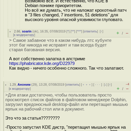
Возможно всё. И естественно, что KDE в
Debian пониже приоритетом.
Но всё же думать, что не наложат крохотный патч
в "3 files changed, 7 insertions, 51 deletions" для
высокого уровня опасной уязвимости глуповато.
2.66
,
soarin
(
ok
), 16:35, 07/08/2019 [
^
] [
^^
] [
^^^
] [
ответить
]
[
↑
]
+
–
/
[
к модератору
]
> Самое забавное что в каком нибудь лтс кубунте
этот баг никогда не исправят и там всегда будет
старая багованая версия.
А вот собственно залатка в апстриме
https://phabricator.kde.org/D22979
Как видно - ничего особенно сложного. Так что залатают.
–4
1.29
,
Аноним
(
29
), 13:28, 07/08/2019 [
ответить
] [
﹢﹢﹢
] [
· · ·
]
[
↓
] [
↑
]
+
–
[
к модератору
]
/
>Для атаки достаточно, чтобы пользователь просто
просмотрел список файлов в файловом менеджере Dolphin,
загрузил вредоносный desktop-файл или перетащил мышью
ярлык на рабочий стол или в документ.
Это что за статья????????
-Просто запустил KDE дистр, "перетащил мышью ярлык на