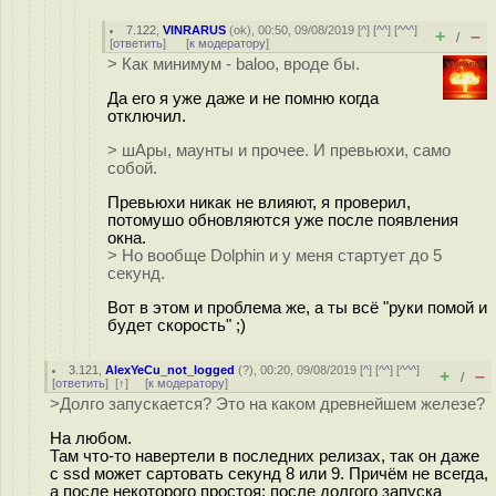
7.122
,
VINRARUS
(
ok
), 00:50, 09/08/2019 [
^
] [
^^
] [
^^^
]
+
–
/
[
ответить
]
[
к модератору
]
> Как минимум - baloo, вроде бы.
Да его я уже даже и не помню когда
отключил.
> шАры, маунты и прочее. И превьюхи, само
собой.
Превьюхи никак не влияют, я проверил,
потомушо обновляются уже после появления
окна.
> Но вообще Dolphin и у меня стартует до 5
секунд.
Вот в этом и проблема же, а ты всё "руки помой и
будет скорость" ;)
3.121
,
AlexYeCu_not_logged
(
?
), 00:20, 09/08/2019 [
^
] [
^^
] [
^^^
]
+
–
/
[
ответить
]
[
↑
] [
к модератору
]
>Долго запускается? Это на каком древнейшем железе?
На любом.
Там что-то навертели в последних релизах, так он даже
с ssd может сартовать секунд 8 или 9. Причём не всегда,
а после некоторого простоя: после долгого запуска