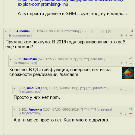
exploit-compromising-linu
А тут просто данные в SHELL суёт код, ну и ладно...
–2
1.9
,
Аноним
(
9
), 12:46, 07/08/2019 [
ответить
] [
﹢﹢﹢
] [
· · ·
]
[
↓
] [
↑
]
+
–
[
к модератору
]
/
Прям пыхом пахнуло. В 2019 году экранирование это всё
ещё сложно?
–1
2.12
,
НяшМяш
(
ok
), 12:53, 07/08/2019 [
^
] [
^^
] [
^^^
] [
ответить
]
+
–
[
к модератору
]
/
Конечно. В Qt этой функции, наверное, нет из-за
сложности реализации. /sarcasm
3.22
,
Аноним
(
22
), 13:17, 07/08/2019 [
^
] [
^^
] [
^^^
] [
ответить
]
+
–
/
[
к модератору
]
Просто у них нет npm.
+1
3.101
,
Аноним
(
100
), 07:36, 08/08/2019 [
^
] [
^^
] [
^^^
] [
ответить
]
+
–
[
к модератору
]
/
А в гнгме ее просто нет. Как и многого другого.