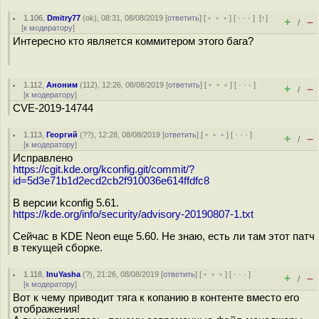
1.106
,
Dmitry77
(
ok
), 08:31, 08/08/2019 [
ответить
] [
﹢﹢﹢
] [
· · ·
]
[
↑
]
+
–
/
[
к модератору
]
Интересно кто является коммитером этого бага?
1.112
,
Аноним
(
112
), 12:26, 08/08/2019 [
ответить
] [
﹢﹢﹢
] [
· · ·
]
+
–
/
[
к модератору
]
CVE-2019-14744
1.113
,
Георгий
(
??
), 12:28, 08/08/2019 [
ответить
] [
﹢﹢﹢
] [
· · ·
]
+
–
/
[
к модератору
]
Исправлено
https://cgit.kde.org/kconfig.git/commit/?
id=5d3e71b1d2ecd2cb2f910036e614ffdfc8
В версии kconfig 5.61.
https://kde.org/info/security/advisory-20190807-1.txt
Сейчас в KDE Neon еще 5.60. Не знаю, есть ли там этот патч
в текущей сборке.
1.118
,
InuYasha
(
?
), 21:26, 08/08/2019 [
ответить
] [
﹢﹢﹢
] [
· · ·
]
+
–
/
[
к модератору
]
Вот к чему приводит тяга к копанию в контенте вместо его
отображения!