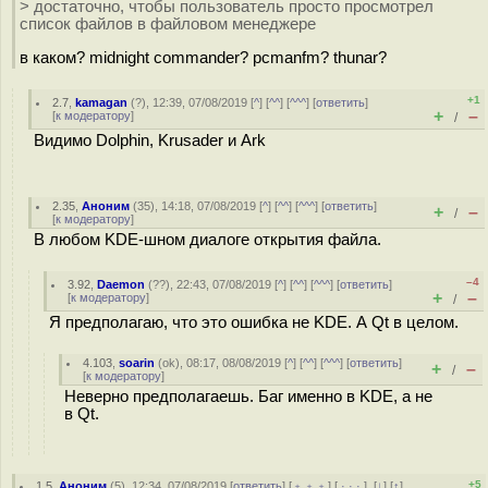
> достаточно, чтобы пользователь просто просмотрел
список файлов в файловом менеджере
в каком? midnight commander? pcmanfm? thunar?
+1
2.7
,
kamagan
(
?
), 12:39, 07/08/2019 [
^
] [
^^
] [
^^^
] [
ответить
]
+
–
[
к модератору
]
/
Видимо Dolphin, Krusader и Ark
2.35
,
Аноним
(
35
), 14:18, 07/08/2019 [
^
] [
^^
] [
^^^
] [
ответить
]
+
–
/
[
к модератору
]
В любом KDE-шном диалоге открытия файла.
–4
3.92
,
Daemon
(
??
), 22:43, 07/08/2019 [
^
] [
^^
] [
^^^
] [
ответить
]
+
–
[
к модератору
]
/
Я предполагаю, что это ошибка не KDE. А Qt в целом.
4.103
,
soarin
(
ok
), 08:17, 08/08/2019 [
^
] [
^^
] [
^^^
] [
ответить
]
+
–
/
[
к модератору
]
Неверно предполагаешь. Баг именно в KDE, а не
в Qt.
+5
1.5
,
Аноним
(
5
), 12:34, 07/08/2019 [
ответить
] [
﹢﹢﹢
] [
· · ·
]
[
↓
] [
↑
]