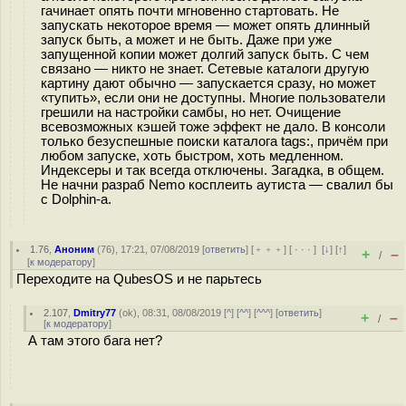
гачинает опять почти мгновенно стартовать. Не
запускать некоторое время — может опять длинный
запуск быть, а может и не быть. Даже при уже
запущенной копии может долгий запуск быть. С чем
связано — никто не знает. Сетевые каталоги другую
картину дают обычно — запускается сразу, но может
«тупить», если они не доступны. Многие пользователи
грешили на настройки самбы, но нет. Очищение
всевозможных кэшей тоже эффект не дало. В консоли
только безуспешные поиски каталога tags:, причём при
любом запуске, хоть быстром, хоть медленном.
Индексеры и так всегда отключены. Загадка, в общем.
Не начни разраб Nemo косплеить аутиста — свалил бы
с Dolphin-а.
1.76
,
Аноним
(
76
), 17:21, 07/08/2019 [
ответить
] [
﹢﹢﹢
] [
· · ·
]
[
↓
] [
↑
]
+
–
/
[
к модератору
]
Переходите на QubesOS и не парьтесь
2.107
,
Dmitry77
(
ok
), 08:31, 08/08/2019 [
^
] [
^^
] [
^^^
] [
ответить
]
+
–
/
[
к модератору
]
А там этого бага нет?