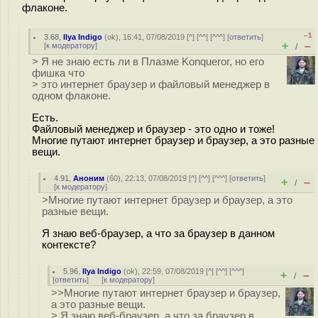
флаконе.
–1
3.68
,
Ilya Indigo
(
ok
), 16:41, 07/08/2019 [
^
] [
^^
] [
^^^
] [
ответить
]
+
–
[
к модератору
]
/
> Я не знаю есть ли в Плазме Konqueror, но его
фишка что
> это интернет браузер и файловый менеджер в
одном флаконе.
Есть.
Файловый менеджер и браузер - это одно и тоже!
Многие путают интернет браузер и браузер, а это разные
вещи.
4.91
,
Аноним
(
60
), 22:13, 07/08/2019 [
^
] [
^^
] [
^^^
] [
ответить
]
+
–
/
[
к модератору
]
>Многие путают интернет браузер и браузер, а это
разные вещи.
Я знаю веб-браузер, а что за браузер в данном
контексте?
5.96
,
Ilya Indigo
(
ok
), 22:59, 07/08/2019 [
^
] [
^^
] [
^^^
]
+
–
/
[
ответить
]
[
к модератору
]
>>Многие путают интернет браузер и браузер,
а это разные вещи.
> Я знаю веб-браузер, а что за браузер в