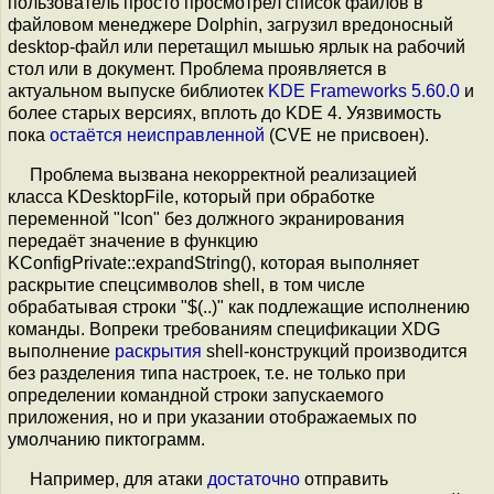
пользователь просто просмотрел список файлов в
файловом менеджере Dolphin, загрузил вредоносный
desktop-файл или перетащил мышью ярлык на рабочий
стол или в документ. Проблема проявляется в
актуальном выпуске библиотек
KDE Frameworks 5.60.0
и
более старых версиях, вплоть до KDE 4. Уязвимость
пока
остаётся
неисправленной
(CVE не присвоен).
Проблема вызвана некорректной реализацией
класса KDesktopFile, который при обработке
переменной "Icon" без должного экранирования
передаёт значение в функцию
KConfigPrivate::expandString(), которая выполняет
раскрытие спецсимволов shell, в том числе
обрабатывая строки "$(..)" как подлежащие исполнению
команды. Вопреки требованиям спецификации XDG
выполнение
раскрытия
shell-конструкций производится
без разделения типа настроек, т.е. не только при
определении командной строки запускаемого
приложения, но и при указании отображаемых по
умолчанию пиктограмм.
Например, для атаки
достаточно
отправить