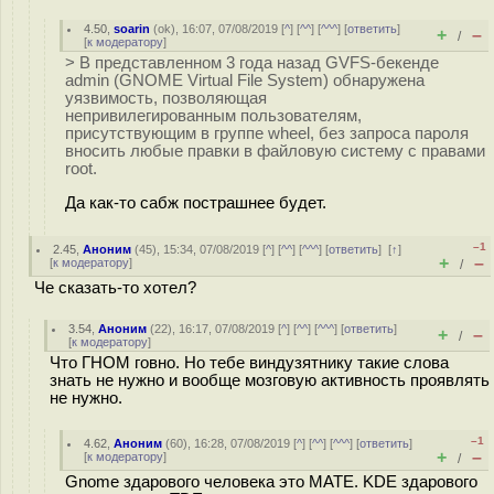
4.50
,
soarin
(
ok
), 16:07, 07/08/2019 [
^
] [
^^
] [
^^^
] [
ответить
]
+
–
/
[
к модератору
]
> В представленном 3 года назад GVFS-бекенде
admin (GNOME Virtual File System) обнаружена
уязвимость, позволяющая
непривилегированным пользователям,
присутствующим в группе wheel, без запроса пароля
вносить любые правки в файловую систему с правами
root.
Да как-то сабж пострашнее будет.
–1
2.45
,
Аноним
(
45
), 15:34, 07/08/2019 [
^
] [
^^
] [
^^^
] [
ответить
]
[
↑
]
+
–
[
к модератору
]
/
Че сказать-то хотел?
3.54
,
Аноним
(
22
), 16:17, 07/08/2019 [
^
] [
^^
] [
^^^
] [
ответить
]
+
–
/
[
к модератору
]
Что ГНОМ говно. Но тебе виндузятнику такие слова
знать не нужно и вообще мозговую активность проявлять
не нужно.
–1
4.62
,
Аноним
(
60
), 16:28, 07/08/2019 [
^
] [
^^
] [
^^^
] [
ответить
]
+
–
[
к модератору
]
/
Gnome здарового человека это MATE. KDE здарового