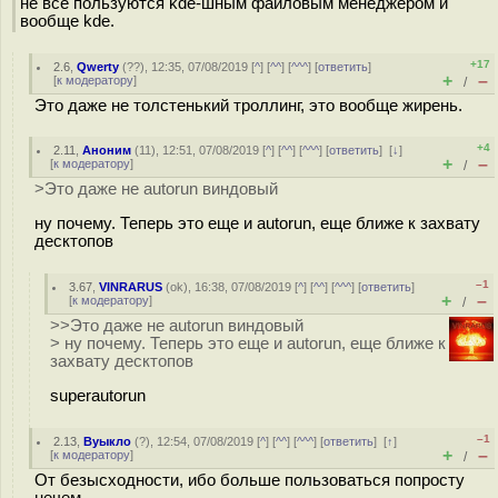
не все пользуются kde-шным файловым менеджером и
вообще kde.
+17
2.6
,
Qwerty
(
??
), 12:35, 07/08/2019 [
^
] [
^^
] [
^^^
] [
ответить
]
+
–
[
к модератору
]
/
Это даже не толстенький троллинг, это вообще жирень.
+4
2.11
,
Аноним
(
11
), 12:51, 07/08/2019 [
^
] [
^^
] [
^^^
] [
ответить
]
[
↓
]
+
–
[
к модератору
]
/
>Это даже не autorun виндовый
ну почему. Теперь это еще и autorun, еще ближе к захвату
десктопов
–1
3.67
,
VINRARUS
(
ok
), 16:38, 07/08/2019 [
^
] [
^^
] [
^^^
] [
ответить
]
+
–
[
к модератору
]
/
>>Это даже не autorun виндовый
> ну почему. Теперь это еще и autorun, еще ближе к
захвату десктопов
superautorun
–1
2.13
,
Вуыкло
(
?
), 12:54, 07/08/2019 [
^
] [
^^
] [
^^^
] [
ответить
]
[
↑
]
+
–
[
к модератору
]
/
От безысходности, ибо больше пользоваться попросту