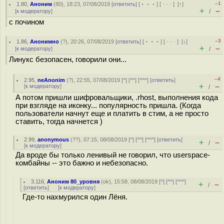
–1
1.80
,
Аноним
(
80
), 18:23, 07/08/2019 [
ответить
] [
﹢﹢﹢
] [
· · ·
]
[
↑
]
+
–
[
к модератору
]
/
с почином
–3
1.86
,
Анонимно
(
?
), 20:26, 07/08/2019 [
ответить
] [
﹢﹢﹢
] [
· · ·
]
[
↓
]
+
–
[
к модератору
]
/
Линукс безопасен, говорили они...
–4
2.95
,
neAnonim
(
?
), 22:55, 07/08/2019 [
^
] [
^^
] [
^^^
] [
ответить
]
+
–
[
к модератору
]
/
А потом пришли шифровальщики, .rhost, выполнения кода
при взгляде на иконку... популярность пришла. (Когда
пользователи начнут еще и платить в стим, а не просто
ставить, тогда начнется )
2.99
,
anonymous
(
??
), 07:15, 08/08/2019 [
^
] [
^^
] [
^^^
] [
ответить
]
+
–
/
[
к модератору
]
Да вроде бы только ленивый не говорил, что userspace-
комбайны -- это бажно и небезопасно.
3.116
,
Аноним 80_уровня
(
ok
), 15:58, 08/08/2019 [
^
] [
^^
] [
^^^
]
+
–
/
[
ответить
]
[
к модератору
]
Где-то нахмурился один Лёня.