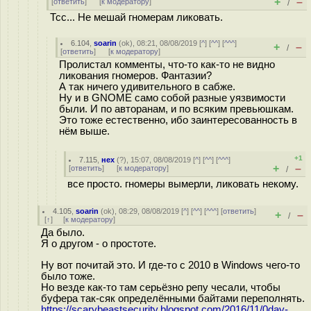
+
–
[
ответить
]
[
к модератору
]
/
Тсс... Не мешай гномерам ликовать.
6.104
,
soarin
(
ok
), 08:21, 08/08/2019 [
^
] [
^^
] [
^^^
]
+
–
/
[
ответить
]
[
к модератору
]
Пролистал комменты, что-то как-то не видно
ликования гномеров. Фантазии?
А так ничего удивительного в сабже.
Ну и в GNOME само собой разные уязвимости
были. И по авторанам, и по всяким превьюшкам.
Это тоже естественно, ибо заинтересованность в
нём выше.
+1
7.115
,
нех
(
?
), 15:07, 08/08/2019 [
^
] [
^^
] [
^^^
]
+
–
[
ответить
]
[
к модератору
]
/
все просто. гномеры вымерли, ликовать некому.
4.105
,
soarin
(
ok
), 08:29, 08/08/2019 [
^
] [
^^
] [
^^^
] [
ответить
]
+
–
/
[
↑
] [
к модератору
]
Да было.
Я о другом - о простоте.
Ну вот почитай это. И где-то с 2010 в Windows чего-то
было тоже.
Но везде как-то там серьёзно репу чесали, чтобы
буфера так-сяк определёнными байтами переполнять.
https://scarybeastsecurity.blogspot.com/2016/11/0day-