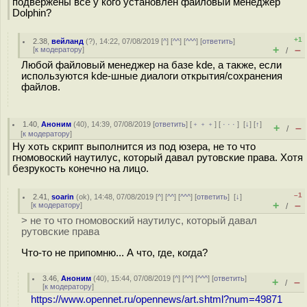
подвержены все у кого установлен файловый менеджер
Dolphin?
+1
2.38
,
вейланд
(
?
), 14:22, 07/08/2019 [
^
] [
^^
] [
^^^
] [
ответить
]
+
–
[
к модератору
]
/
Любой файловый менеджер на базе kde, а также, если
используются kde-шные диалоги открытия/сохранения
файлов.
1.40
,
Аноним
(
40
), 14:39, 07/08/2019 [
ответить
] [
﹢﹢﹢
] [
· · ·
]
[
↓
] [
↑
]
+
–
/
[
к модератору
]
Ну хоть скрипт выполнится из под юзера, не то что
гномовоский наутилус, который давал рутовские права. Хотя
безрукость конечно на лицо.
–1
2.41
,
soarin
(
ok
), 14:48, 07/08/2019 [
^
] [
^^
] [
^^^
] [
ответить
]
[
↓
]
+
–
[
к модератору
]
/
> не то что гномовоский наутилус, который давал
рутовские права
Что-то не припомню... А что, где, когда?
3.46
,
Аноним
(
40
), 15:44, 07/08/2019 [
^
] [
^^
] [
^^^
] [
ответить
]
+
–
/
[
к модератору
]
https://www.opennet.ru/opennews/art.shtml?num=49871