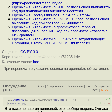
(
https://packetstormsecurity.co...
)
OpenNews: Уязвимость в KDE, позволяющая выполнить
код при подключении внешнего носителя
OpenNews: Root-уязвимость в KAuth и smb4k
OpenNews: Уязвимость в GNOME Evince, позволяющая
выполнить код при построении миниатюр
OpenNews: Уязвимость в gnome-exe-thumbnailer,
позволяющая выполнить код при просмотре каталога с
MSI-файлом
OpenNews: Уязвимости в GDK-Pixbuf, затрагивающие
Chromium, Firefox, VLC и GNOME thumbnailer
Лицензия:
CC BY 3.0
Короткая ссылка: https://opennet.ru/51235-kde
Ключевые слова:
kde
При перепечатке указание ссылки на opennet.ru обязательно
Обсуждение
Ajax
|
1 уровень
|
Линейный
|
+/-
|
Раскрыть
(101)
всё
|
RSS
+18
1.1
,
Аноним
(
1
), 12:31, 07/08/2019 [
ответить
] [
﹢﹢﹢
] [
· · ·
]
[
↓
]
+
–
[
к модератору
]
/
Это даже не autorun виндовый, это вообще дырень. Однако