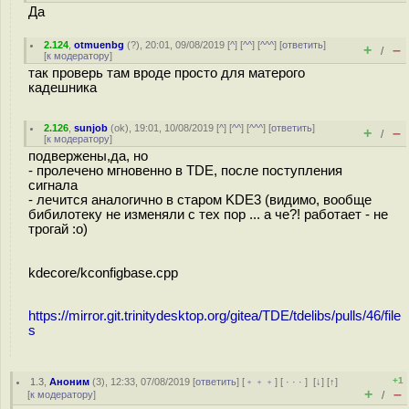
Да
2.124
,
otmuenbg
(
?
), 20:01, 09/08/2019 [
^
] [
^^
] [
^^^
] [
ответить
]
+
–
/
[
к модератору
]
так проверь там вроде просто для матерого
кадешника
2.126
,
sunjob
(
ok
), 19:01, 10/08/2019 [
^
] [
^^
] [
^^^
] [
ответить
]
+
–
/
[
к модератору
]
подвержены,да, но
- пролечено мгновенно в TDE, после поступления
сигнала
- лечится аналогично в старом KDE3 (видимо, вообще
бибилотеку не изменяли с тех пор ... а че?! работает - не
трогай :o)
kdecore/kconfigbase.cpp
https://mirror.git.trinitydesktop.org/gitea/TDE/tdelibs/pulls/46/file
s
+1
1.3
,
Аноним
(
3
), 12:33, 07/08/2019 [
ответить
] [
﹢﹢﹢
] [
· · ·
]
[
↓
] [
↑
]
+
–
[
к модератору
]
/