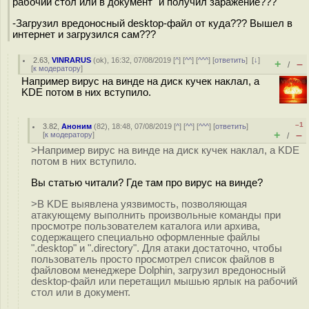
рабочий стол или в документ" и получил заражение???
-Загрузил вредоносный desktop-файл от куда??? Вышел в
интернет и загрузился сам???
2.63
,
VINRARUS
(
ok
), 16:32, 07/08/2019 [
^
] [
^^
] [
^^^
] [
ответить
]
[
↓
]
+
–
/
[
к модератору
]
Например вирус на винде на диск кучек наклал, а
KDE потом в них вступило.
–1
3.82
,
Аноним
(
82
), 18:48, 07/08/2019 [
^
] [
^^
] [
^^^
] [
ответить
]
+
–
[
к модератору
]
/
>Например вирус на винде на диск кучек наклал, а KDE
потом в них вступило.
Вы статью читали? Где там про вирус на винде?
>В KDE выявлена уязвимость, позволяющая
атакующему выполнить произвольные команды при
просмотре пользователем каталога или архива,
содержащего специально оформленные файлы
".desktop" и ".directory". Для атаки достаточно, чтобы
пользователь просто просмотрел список файлов в
файловом менеджере Dolphin, загрузил вредоносный
desktop-файл или перетащил мышью ярлык на рабочий
стол или в документ.