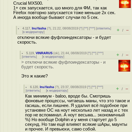
Crucial MX500.
1+ сек запускается, шо много для ФМ, так как
Firefox повторно запускается тоже меньше 2х сек.
А иногда вообще бывают случаи по 5 сек.
4.117
,
InuYasha
(
?
), 21:22, 08/08/2019 [
^
] [
^^
] [
^^^
] [
ответить
]
+
–
/
[
к модератору
]
отключи всякие фуфлоиндексаторы - и будет
скорость.
5.119
,
VINRARUS
(
ok
), 21:44, 08/08/2019 [
^
] [
^^
] [
^^^
]
+
–
/
[
ответить
]
[
к модератору
]
> отключи всякие фуфлоиндексаторы - и
будет скорость.
Это ж какие?
6.120
,
InuYasha
(
?
), 23:37, 08/08/2019 [
^
] [
^^
] [
^^^
]
+
–
/
[
ответить
]
[
к модератору
]
Как минимум - baloo, вроде бы. Смотришь
фоновые процессы, читаешь маны, что это такое и
гасишь, если лишнее. Я удалил всё подобное при
установке ОС на ноут несколько лет назад и с тех
пор не вспоминал. А ноут весьма... экономичный
%) Но вообще Dolphin и у меня стартует до 5
секунд. Но там ещё влияют всякие шАры, маунты
и прочее. И превьюхи, само собой.