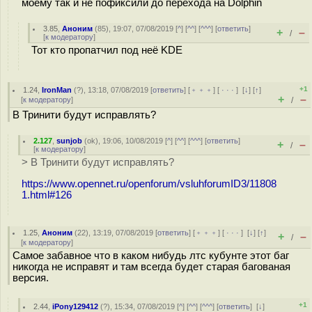
моему так и не пофиксили до перехода на Dolphin
3.85
,
Аноним
(
85
), 19:07, 07/08/2019 [
^
] [
^^
] [
^^^
] [
ответить
]
+
–
/
[
к модератору
]
Тот кто пропатчил под неё KDE
+1
1.24
,
IronMan
(
?
), 13:18, 07/08/2019 [
ответить
] [
﹢﹢﹢
] [
· · ·
]
[
↓
] [
↑
]
+
–
[
к модератору
]
/
В Тринити будут исправлять?
2.127
,
sunjob
(
ok
), 19:06, 10/08/2019 [
^
] [
^^
] [
^^^
] [
ответить
]
+
–
/
[
к модератору
]
> В Тринити будут исправлять?
https://www.opennet.ru/openforum/vsluhforumID3/11808
1.html#126
1.25
,
Аноним
(
22
), 13:19, 07/08/2019 [
ответить
] [
﹢﹢﹢
] [
· · ·
]
[
↓
] [
↑
]
+
–
/
[
к модератору
]
Самое забавное что в каком нибудь лтс кубунте этот баг
никогда не исправят и там всегда будет старая багованая
версия.
+1
2.44
,
iPony129412
(
?
), 15:34, 07/08/2019 [
^
] [
^^
] [
^^^
] [
ответить
]
[
↓
]