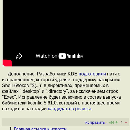
Дополнение: Разработчики KDE
подготовили
патч с
исправлением, который удаляет поддержку раскрытия
Shell-блоков "$(...)" в директивах, применяемых в
файлах ".desktop" и ".directory", за исключением строк
"Exec". Исправление будет включено в состав выпуска
библиотеки kconfig 5.61.0, который в настоящее время
находится на стадии
кандидата в релизы
.
+
–
исправить
/
+26
Главная ссылка к новости