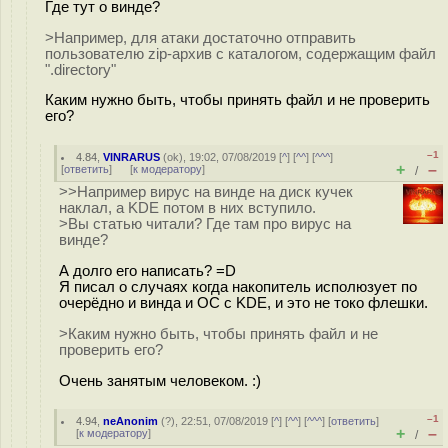
Где тут о винде?
>Например, для атаки достаточно отправить
пользователю zip-архив с каталогом, содержащим файл
".directory"
Каким нужно быть, чтобы принять файл и не проверить
его?
–1
4.84
,
VINRARUS
(
ok
), 19:02, 07/08/2019 [
^
] [
^^
] [
^^^
]
+
–
[
ответить
]
[
к модератору
]
/
>>Например вирус на винде на диск кучек
наклал, а KDE потом в них вступило.
>Вы статью читали? Где там про вирус на
винде?
А долго его написать? =D
Я писал о случаях когда накопитель исполюзует по
очерёдно и винда и ОС с KDE, и это не токо флешки.
>Каким нужно быть, чтобы принять файл и не
проверить его?
Очень занятым человеком. :)
–1
4.94
,
neAnonim
(
?
), 22:51, 07/08/2019 [
^
] [
^^
] [
^^^
] [
ответить
]
+
–
[
к модератору
]
/