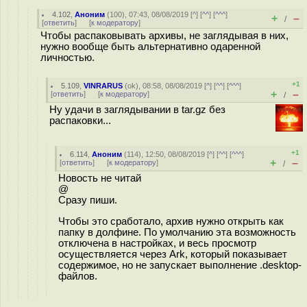
4.102
,
Аноним
(
100
), 07:43, 08/08/2019 [
^
] [
^^
] [
^^^
]
+
–
/
[
ответить
]
[
к модератору
]
Чтобы распаковывать архивы, не заглядывая в них,
нужно вообще быть альтернативно одаренной
личностью.
+1
5.109
,
VINRARUS
(
ok
), 08:58, 08/08/2019 [
^
] [
^^
] [
^^^
]
+
–
[
ответить
]
[
к модератору
]
/
Ну удачи в заглядывании в tar.gz без
распаковки...
+1
6.114
,
Аноним
(
114
), 12:50, 08/08/2019 [
^
] [
^^
] [
^^^
]
+
–
[
ответить
]
[
к модератору
]
/
Новость не читай
@
Сразу пиши.
Чтобы это сработало, архив нужно открыть как
папку в долфине. По умолчанию эта возможность
отключена в настройках, и весь просмотр
осуществляется через Ark, который показывает
содержимое, но не запускает выполнение .desktop-
файлов.