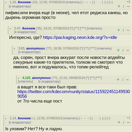
+2
1.10
,
Аноним
(
10
), 12:50, 07/08/2019 [
ответить
] [
﹢﹢﹢
] [
· · ·
]
[
↓
] [
↑
]
+
–
[
к модератору
]
/
пификсили вчера еще (в неоне), чел етот редиска канеш, но
дырень огромная просто
2.47
,
Аноним
(
35
), 16:01, 07/08/2019 [
^
] [
^^
] [
^^^
] [
ответить
]
+
–
/
[
к модератору
]
Интересно, где?
https://packaging.neon.kde.org/?s=idle
3.83
,
anonymous
(
??
), 18:58, 07/08/2019 [
^
] [
^^
] [
^^^
] [
ответить
]
+
–
/
[
к модератору
]
да, сорян, прост вчера аккурат после новости апдейты
секурные какие-то прилетели, толком не смотрел что
именно, вот и подумалось, что топик-релейтед
4.125
,
anonymous
(
??
), 21:52, 09/08/2019 [
^
] [
^^
] [
^^^
]
+
–
/
[
ответить
]
[
к модератору
]
а ващет я все-таки был прав:
https://twitter.com/kdecommunity/status/115922451149930
9056
от 7го числа еще пост
+1
1.14
,
Аноним
(
-
), 12:55, 07/08/2019 [
ответить
] [
﹢﹢﹢
] [
· · ·
]
[
↓
] [
↑
]
+
–
[
к модератору
]
/
ls уязвим? Нет? Ну и ладно.