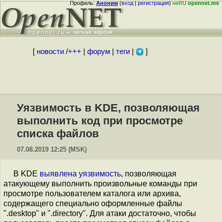
Профиль:
Аноним
(
вход
|
регистрация
)
неRU
opennet.me
[
новости
/
+++
|
форум
|
теги
|
]
Уязвимость в KDE, позволяющая
выполнить код при просмотре
списка файлов
07.08.2019 12:25 (MSK)
В KDE
выявлена
уязвимость
, позволяющая
атакующему выполнить произвольные команды при
просмотре пользователем каталога или архива,
содержащего специально оформленные файлы
".desktop" и ".directory". Для атаки достаточно, чтобы