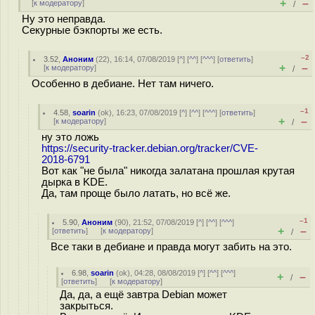
+
–
[
к модератору
]
/
Ну это неправда.
Секурные бэкпорты же есть.
–2
3.52
,
Аноним
(
22
), 16:14, 07/08/2019 [
^
] [
^^
] [
^^^
] [
ответить
]
+
–
[
к модератору
]
/
Особенно в дебиане. Нет там ничего.
–1
4.58
,
soarin
(
ok
), 16:23, 07/08/2019 [
^
] [
^^
] [
^^^
] [
ответить
]
+
–
[
к модератору
]
/
ну это ложь
https://security-tracker.debian.org/tracker/CVE-
2018-6791
Вот как "не была" никогда залатана прошлая крутая
дырка в KDE.
Да, там проще было латать, но всё же.
–1
5.90
,
Аноним
(
90
), 21:52, 07/08/2019 [
^
] [
^^
] [
^^^
]
+
–
[
ответить
]
[
к модератору
]
/
Все таки в дебиане и правда могут забить на это.
6.98
,
soarin
(
ok
), 04:28, 08/08/2019 [
^
] [
^^
] [
^^^
]
+
–
/
[
ответить
]
[
к модератору
]
Да, да, а ещё завтра Debian может
закрыться.