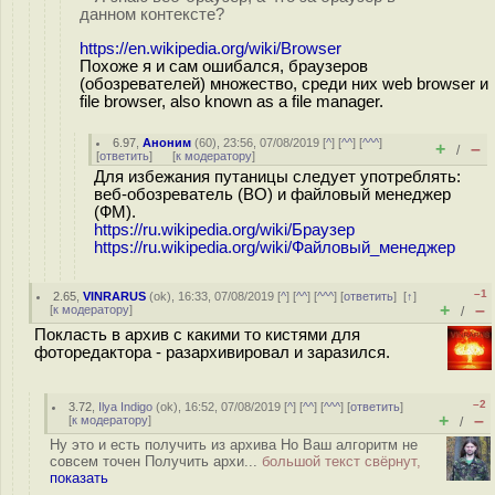
данном контексте?
https://en.wikipedia.org/wiki/Browser
Похоже я и сам ошибался, браузеров
(обозревателей) множество, среди них web browser и
file browser, also known as a file manager.
6.97
,
Аноним
(
60
), 23:56, 07/08/2019 [
^
] [
^^
] [
^^^
]
+
–
/
[
ответить
]
[
к модератору
]
Для избежания путаницы следует употреблять:
веб-обозреватель (ВО) и файловый менеджер
(ФМ).
https://ru.wikipedia.org/wiki/Браузер
https://ru.wikipedia.org/wiki/Файловый_менеджер
–1
2.65
,
VINRARUS
(
ok
), 16:33, 07/08/2019 [
^
] [
^^
] [
^^^
] [
ответить
]
[
↑
]
+
–
[
к модератору
]
/
Покласть в архив с какими то кистями для
фоторедактора - разархивировал и заразился.
–2
3.72
,
Ilya Indigo
(
ok
), 16:52, 07/08/2019 [
^
] [
^^
] [
^^^
] [
ответить
]
+
–
[
к модератору
]
/
Ну это и есть получить из архива Но Ваш алгоритм не
совсем точен Получить архи...
большой текст свёрнут,
показать