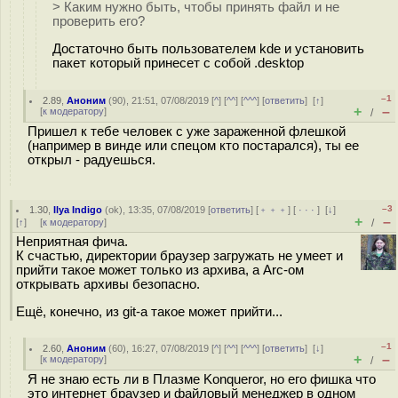
> Каким нужно быть, чтобы принять файл и не
проверить его?
Достаточно быть пользователем kde и установить
пакет который принесет с собой .desktop
–1
2.89
,
Аноним
(
90
), 21:51, 07/08/2019 [
^
] [
^^
] [
^^^
] [
ответить
]
[
↑
]
+
–
[
к модератору
]
/
Пришел к тебе человек с уже зараженной флешкой
(например в винде или спецом кто постарался), ты ее
открыл - радуешься.
–3
1.30
,
Ilya Indigo
(
ok
), 13:35, 07/08/2019 [
ответить
] [
﹢﹢﹢
] [
· · ·
]
[
↓
]
+
–
[
↑
] [
к модератору
]
/
Неприятная фича.
К счастью, директории браузер загружать не умеет и
прийти такое может только из архива, а Arc-ом
открывать архивы безопасно.
Ещё, конечно, из git-а такое может прийти...
–1
2.60
,
Аноним
(
60
), 16:27, 07/08/2019 [
^
] [
^^
] [
^^^
] [
ответить
]
[
↓
]
+
–
[
к модератору
]
/
Я не знаю есть ли в Плазме Konqueror, но его фишка что
это интернет браузер и файловый менеджер в одном