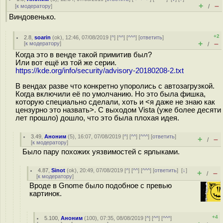
+
–
[
к модератору
]
/
Виндовенько.
+2
2.8
,
soarin
(
ok
), 12:46, 07/08/2019 [
^
] [
^^
] [
^^^
] [
ответить
]
+
–
[
к модератору
]
/
Когда это в венде такой примитив был?
Или вот ещё из той же серии.
https://kde.org/info/security/advisory-20180208-2.txt
В вендах разве что конкретно упоролись с автозагрузкой.
Когда включили её по умолчанию. Но это была фишка,
которую специально сделали, хоть и <я даже не знаю как
цензурно это назвать>. С выходом Vista (уже более десяти
лет прошло) дошло, что это была плохая идея.
3.49
,
Аноним
(
5
), 16:07, 07/08/2019 [
^
] [
^^
] [
^^^
] [
ответить
]
+
–
/
[
к модератору
]
Было пару похожих уязвимостей с ярлыками.
4.87
,
Sinot
(
ok
), 20:49, 07/08/2019 [
^
] [
^^
] [
^^^
] [
ответить
]
[
↓
]
+
–
/
[
к модератору
]
Вроде в Gnome было подобное с превью
картинок.
+4
5.100
,
Аноним
(
100
), 07:35, 08/08/2019 [
^
] [
^^
] [
^^^
]