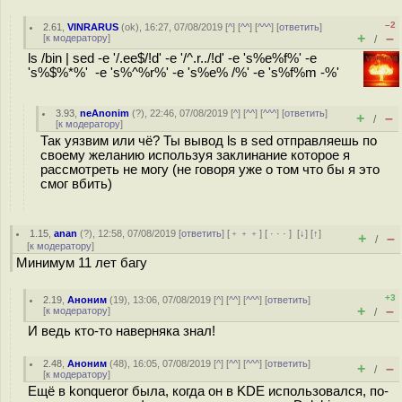
–2
2.61
,
VINRARUS
(
ok
), 16:27, 07/08/2019 [
^
] [
^^
] [
^^^
] [
ответить
]
+
–
[
к модератору
]
/
ls /bin | sed -e '/.ee$/!d' -e '/^.r../!d' -e 's%e%f%' -e
's%$%*%' -e 's%^%r%' -e 's%e% /%' -e 's%f%m -%'
3.93
,
neAnonim
(
?
), 22:46, 07/08/2019 [
^
] [
^^
] [
^^^
] [
ответить
]
+
–
/
[
к модератору
]
Так уязвим или чё? Ты вывод ls в sed отправляешь по
своему желанию используя заклинание которое я
рассмотреть не могу (не говоря уже о том что бы я это
смог вбить)
1.15
,
anan
(
?
), 12:58, 07/08/2019 [
ответить
] [
﹢﹢﹢
] [
· · ·
]
[
↓
] [
↑
]
+
–
/
[
к модератору
]
Минимум 11 лет багу
+3
2.19
,
Аноним
(
19
), 13:06, 07/08/2019 [
^
] [
^^
] [
^^^
] [
ответить
]
+
–
[
к модератору
]
/
И ведь кто-то наверняка знал!
2.48
,
Аноним
(
48
), 16:05, 07/08/2019 [
^
] [
^^
] [
^^^
] [
ответить
]
+
–
/
[
к модератору
]
Ещё в konqueror была, когда он в KDE использовался, по-