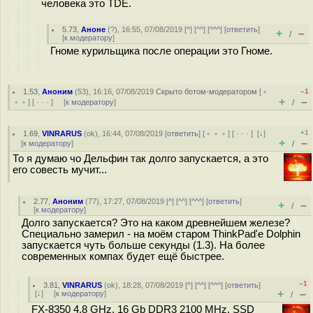
человека это TDE.
5.73
,
Аноне
(
?
), 16:55, 07/08/2019 [
^
] [
^^
] [
^^^
] [
ответить
]
+
–
/
[
к модератору
]
Гноме курильщика после операции это Гноме.
1.53
,
Аноним
(
53
), 16:16, 07/08/2019
Скрыто ботом-модератором
[
﹢
–1
+
–
﹢﹢
] [
· · ·
] [
к модератору
]
/
+1
1.69
,
VINRARUS
(
ok
), 16:44, 07/08/2019 [
ответить
] [
﹢﹢﹢
] [
· · ·
]
[
↓
]
+
–
[
к модератору
]
/
То я думаю чо Дельфин так долго запускается, а это
его совесть мучит...
2.77
,
Аноним
(
77
), 17:27, 07/08/2019 [
^
] [
^^
] [
^^^
] [
ответить
]
+
–
/
[
к модератору
]
Долго запускается? Это на каком древнейшем железе?
Специально замерил - на моём старом ThinkPad'e Dolphin
запускается чуть больше секунды (1.3). На более
современных компах будет ещё быстрее.
–1
3.81
,
VINRARUS
(
ok
), 18:28, 07/08/2019 [
^
] [
^^
] [
^^^
] [
ответить
]
+
–
[
↓
] [
к модератору
]
/
FX-8350 4.8 GHz, 16 Gb DDR3 2100 MHz, SSD