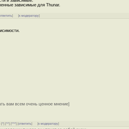
сти и зависимые.
енные зависимые для Thunar.
ответить
]
[
к модератору
]
исимости.
ать вам всем очень ценное мнение]
 [
^
] [
^^
] [
^^^
] [
ответить
]
[
к модератору
]