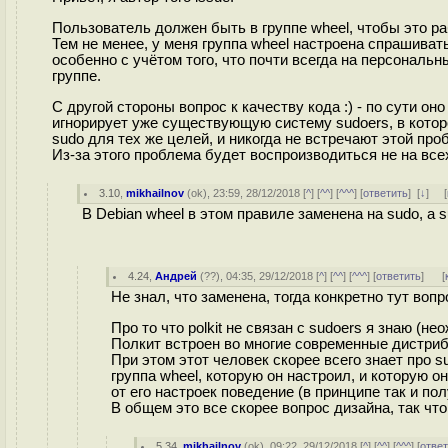
Пользователь должен быть в группе wheel, чтобы это ра
Тем не менее, у меня группа wheel настроена спрашиват
особенно с учётом того, что почти всегда на персональ
группе.
С другой стороны вопрос к качеству кода :) - по сути он
игнорирует уже существующую систему sudoers, в котор
sudo для тех же целей, и никогда не встречают этой про
Из-за этого проблема будет воспроизводиться не на все
3.10
,
mikhailnov
(
ok
), 23:59, 28/12/2018 [
^
] [
^^
] [
^^^
] [
ответить
]
[
↓
] [
В Debian wheel в этом правиле заменена на sudo, a s
4.24
,
Андрей
(
??
), 04:35, 29/12/2018 [
^
] [
^^
] [
^^^
] [
ответить
]
[
Не знал, что заменена, тогда конкретно тут вопр
Про то что polkit не связан с sudoers я знаю (н
Полкит встроен во многие современные дистриб
При этом этот человек скорее всего знает про su
группа wheel, которую он настроил, и которую 
от его настроек поведение (в принципе так и по
В общем это все скорее вопрос дизайна, так что
5.34
,
mikhailnov
(
ok
), 09:22, 29/12/2018 [
^
] [
^^
] [
^^^
] [
отве