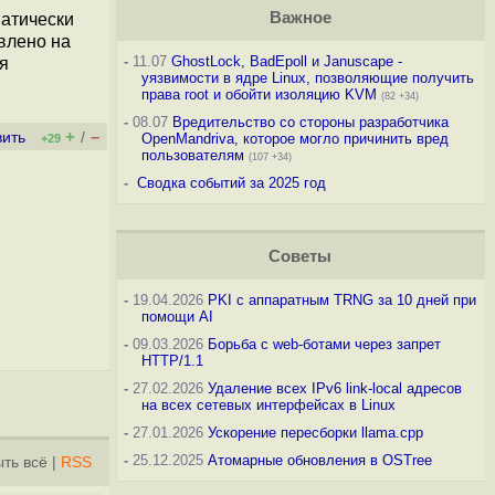
Важное
матически
влено на
-
11.07
GhostLock, BadEpoll и Januscape -
я
уязвимости в ядре Linux, позволяющие получить
права root и обойти изоляцию KVM
(82 +34)
-
08.07
Вредительство со стороны разработчика
+
–
вить
/
OpenMandriva, которое могло причинить вред
+29
пользователям
(107 +34)
-
Сводка событий за 2025 год
Советы
-
19.04.2026
PKI с аппаратным TRNG за 10 дней при
помощи AI
-
09.03.2026
Борьба с web-ботами через запрет
HTTP/1.1
-
27.02.2026
Удаление всех IPv6 link-local адресов
на всех сетевых интерфейсах в Linux
-
27.01.2026
Ускорение пересборки llama.cpp
-
25.12.2025
Атомарные обновления в OSTree
ть всё
|
RSS