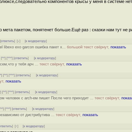
флюксе,следовательно компонентов крысы у меня в системе нет
о мета пакетом, понятенет больше.Ещё раз : сказки нам тут не 
 [
ответить
]
[
↓
] [
к модератору
]
el libexo exo garcon ошибка пакет x...
большой текст свёрнут,
показать
] [
^^
] [
^^^
] [
ответить
]
[
к модератору
]
ем,что у тебя арч ...
текст свёрнут,
показать
^
] [
^^
] [
^^^
] [
ответить
]
[
к модератору
]
ут,
показать
^
] [
^^
] [
^^^
] [
ответить
]
[
к модератору
]
ом человек с arch-ем пишет После чего приходит ...
текст свёрнут,
показ
[
^^
] [
^^^
] [
ответить
]
[
к модератору
]
езависимо от дистрибутива ...
текст свёрнут,
показать
ответить
]
[
↑
] [
к модератору
]