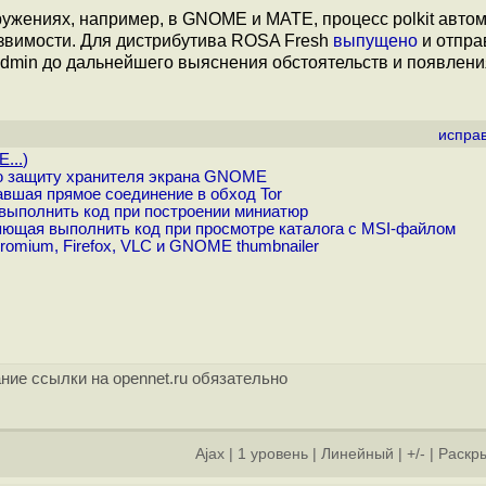
кружениях, например, в GNOME и MATE, процесс polkit авто
уязвимости. Для дистрибутива ROSA Fresh
выпущено
и отпра
dmin до дальнейшего выяснения обстоятельств и появлени
испра
E...
)
ю защиту хранителя экрана GNOME
авшая прямое соединение в обход Tor
ыполнить код при построении миниатюр
ляющая выполнить код при просмотре каталога с MSI-файлом
omium, Firefox, VLC и GNOME thumbnailer
ние ссылки на opennet.ru обязательно
Ajax
|
1 уровень
|
Линейный
|
+/-
|
Раскры