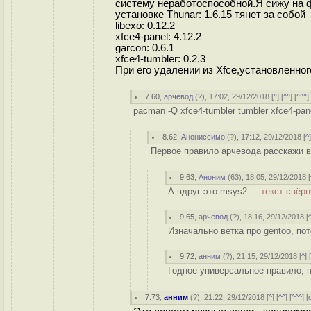
систему неработоспособной.Я сижу на 
установке Thunar: 1.6.15 тянет за собой
libexo: 0.12.2
xfce4-panel: 4.12.2
garcon: 0.6.1
xfce4-tumbler: 0.2.3
При его удалении из Xfce,установленног
7.60
,
арчевод
(
?
), 17:02, 29/12/2018 [
^
] [
^^
] [
^^^
]
pacman -Q xfce4-tumbler tumbler xfce4-pan
8.62
,
Анониссимо
(
?
), 17:12, 29/12/2018 [
^
Первое правило арчевода расскажи вс
9.63
,
Аноним
(
63
), 18:05, 29/12/2018 [
А вдруг это msys2 ...
текст свёрн
9.65
,
арчевод
(
?
), 18:16, 29/12/2018 [
Изначально ветка про gentoo, пот
9.72
,
анним
(
?
), 21:15, 29/12/2018 [
^
] 
Годное универсальное правило, н
7.73
,
анним
(
?
), 21:22, 29/12/2018 [
^
] [
^^
] [
^^^
] [