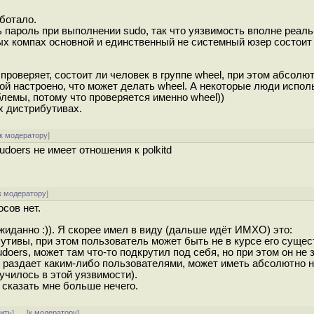
ботало.
ь пароль при выполнении sudo, так что уязвимость вполне реаль
ных компах основной и единственный не системный юзер состоит 
о проверяет, состоит ли человек в группе wheel, при этом абсолю
ой настроено, что может делать wheel. А некоторые люди испол
блемы, потому что проверяется именно wheel))
х дистрибутивах.
к модератору
]
udoers не имеет отношения к polkitd
к модератору
]
осов нет.
еожиданно :)). Я скорее имел в виду (дальше идёт ИМХО) это:
утивы, при этом пользователь может быть не в курсе его сущес
doers, может там что-то подкрутил под себя, но при этом он не 
он раздает каким-либо пользователями, может иметь абсолютно 
лучилось в этой уязвимости).
 сказать мне больше нечего.
тить
]
[
к модератору
]