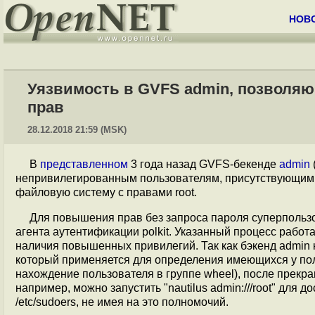
НОВ
Уязвимость в GVFS admin, позволяю
прав
28.12.2018 21:59 (MSK)
В
представленном
3 года назад GVFS-бекенде
admin
непривилегированным пользователям, присутствующим в
файловую систему с правами root.
Для повышения прав без запроса пароля суперпользо
агента аутентификации polkit. Указанный процесс работа
наличия повышенных привилегий. Так как бэкенд admin к
который применяется для определения имеющихся у по
нахождение пользователя в группе wheel), после прекраще
например, можно запустить "nautilus admin:///root" для дос
/etc/sudoers, не имея на это полномочий.