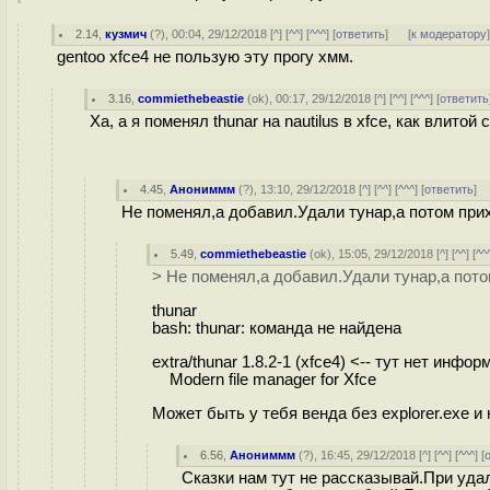
2.14
,
кузмич
(
?
), 00:04, 29/12/2018 [
^
] [
^^
] [
^^^
] [
ответить
]
[
к модератору
gentoo xfce4 не пользую эту прогу хмм.
3.16
,
commiethebeastie
(
ok
), 00:17, 29/12/2018 [
^
] [
^^
] [
^^^
] [
ответить
Ха, а я поменял thunar на nautilus в xfce, как влитой с
4.45
,
Анониммм
(
?
), 13:10, 29/12/2018 [
^
] [
^^
] [
^^^
] [
ответить
]
Не поменял,а добавил.Удали тунар,а потом при
5.49
,
commiethebeastie
(
ok
), 15:05, 29/12/2018 [
^
] [
^^
] [
^^
> Не поменял,а добавил.Удали тунар,а пото
thunar
bash: thunar: команда не найдена
extra/thunar 1.8.2-1 (xfce4) <-- тут нет инфо
Modern file manager for Xfce
Может быть у тебя венда без explorer.exe и 
6.56
,
Анониммм
(
?
), 16:45, 29/12/2018 [
^
] [
^^
] [
^^^
] [
Сказки нам тут не рассказывай.При удал