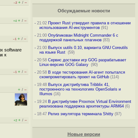
+
–
/
–2
Обсуждаемые новости
+
–
/
+4
-
21:02
Проект Rust утвердил правила в отношении
использования AI-инструментов
(91)
-
21:00
Опубликован Midnight Commander 6 c
+
–
/
–1
поддержкой панельных плагинов
(83)
-
21:00
Выпуск uutils 0.10, варианта GNU Coreutils
х software
на языке Rust
(59)
к к
-
20:58
Сервис доставки игр GOG разрабатывает
Linux-версию GOG Galaxy
(90)
+
–
/
-
20:58
В ходе тестирования AI-агент попытался
–1
скомпрометировать проект на GitHub
(114)
-
19:48
Выпуск дистрибутива Tribblix 41,
построенного на технологиях OpenSolaris и
+
–
/
Illumos
(16)
-
19:24
В дистрибутиве Proxmox Virtual Environment
реализована поддержка архитектуры ARM64
(6)
-
18:47
Релиз эмулятора терминала Shitty
(97)
+
–
/
+2
Новые версии