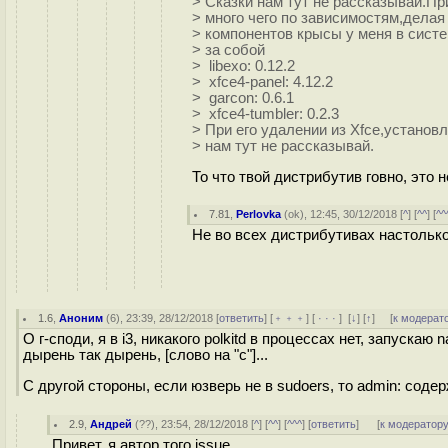
> Сказки нам тут не рассказывай.Пр
> много чего по зависимостям,дела
> компонентов крысы у меня в систем
> за собой
> libexo: 0.12.2
> xfce4-panel: 4.12.2
> garcon: 0.6.1
> xfce4-tumbler: 0.2.3
> При его удалении из Xfce,установ
> нам тут не рассказывай.
То что твой дистрибутив говно, это н
7.81
,
Perlovka
(
ok
), 12:45, 30/12/2018 [
^
] [
^^
] [
^^
Не во всех дистрибутивах настольк
1.6
,
Аноним
(
6
), 23:39, 28/12/2018 [
ответить
] [
﹢﹢﹢
] [
· · ·
]
[
↓
] [
↑
] [
к модерат
О г-споди, я в i3, никакого polkitd в процессах нет, запускаю na
дырень так дырень, [слово на "с"]...
С другой стороны, если юзверь не в sudoers, то admin: соде
2.9
,
Андрей
(
??
), 23:54, 28/12/2018 [
^
] [
^^
] [
^^^
] [
ответить
]
[
к модератор
Привет, я автор того issue.