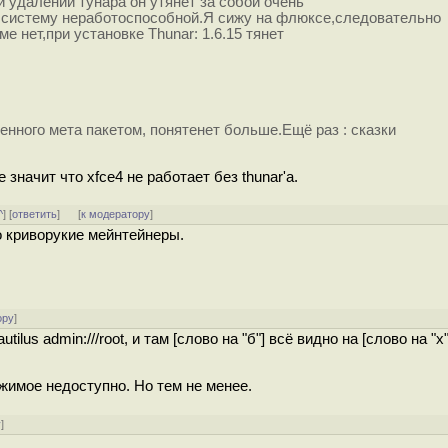
и удалении тунара он утянет за собой очень
я систему неработоспособной.Я сижу на флюксе,следовательно
е нет,при установке Thunar: 1.6.15 тянет
ленного мета пакетом, понятенет больше.Ещё раз : сказки
е значит что xfce4 не работает без thunar'а.
^
] [
ответить
]
[
к модератору
]
о криворукие мейнтейнеры.
ору
]
utilus admin:///root, и там [слово на "б"] всё видно на [слово на "х"
ржимое недоступно. Но тем не менее.
у
]