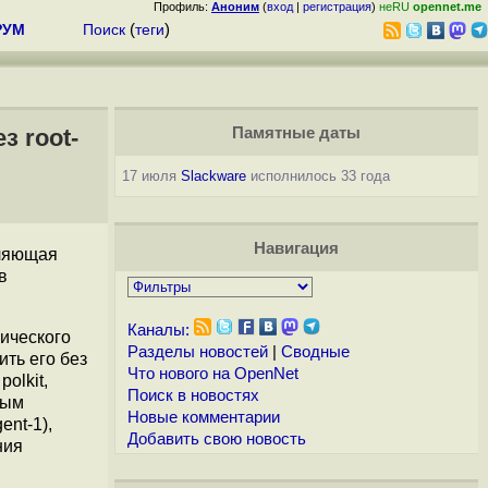
Профиль:
Аноним
(
вход
|
регистрация
)
неRU
opennet.me
РУМ
Поиск
(
теги
)
 root-
Памятные даты
17 июля
Slackware
исполнилось 33 года
Навигация
оляющая
в
Каналы:
ического
Разделы новостей
|
Сводные
ить его без
Что нового на OpenNet
olkit,
Поиск в новостях
ным
Новые комментарии
ent-1),
Добавить свою новость
ния