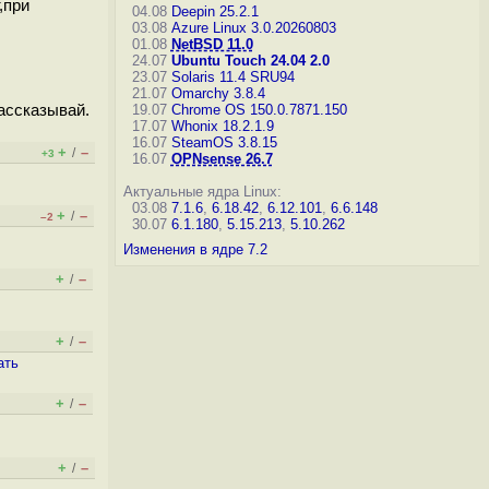
,при
04.08
Deepin 25.2.1
03.08
Azure Linux 3.0.20260803
01.08
NetBSD 11.0
24.07
Ubuntu Touch 24.04 2.0
23.07
Solaris 11.4 SRU94
21.07
Omarchy 3.8.4
рассказывай.
19.07
Chrome OS 150.0.7871.150
17.07
Whonix 18.2.1.9
16.07
SteamOS 3.8.15
+
–
/
+3
16.07
OPNsense 26.7
Актуальные ядра Linux:
03.08
7.1.6
,
6.18.42
,
6.12.101
,
6.6.148
+
–
/
–2
30.07
6.1.180
,
5.15.213
,
5.10.262
Изменения в ядре 7.2
+
–
/
+
–
/
ать
+
–
/
+
–
/