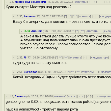
1.3
,
Мастер над бэкдорами
(
?
), 23:25, 28/12/2018 [
ответить
] [
﹢﹢﹢
] [
· · ·
]
[
↓
]
Куда смотрят Мастера над релизами?
2.30
,
Аноним
(
30
), 08:07, 29/12/2018 [
^
] [
^^
] [
^^^
] [
ответить
]
[
↓
] [
к модер
Вашу бы энергию, да в коммиты - ревьвьюветь, а то тол
3.83
,
Аноним
(
83
), 16:03, 30/12/2018 [
^
] [
^^
] [
^^^
] [
ответить
]
[
к мод
А зачем пытаться делать лучше что-то что уже broke
А глумление над пользователями гнома преследует 
broken beyond repair. Любой пользователь гнома дол
умственно-отсталому.
2.32
,
Я
(
??
), 08:56, 29/12/2018 [
^
] [
^^
] [
^^^
] [
ответить
]
[
↑
] [
к модератору
]
куда куда на зарплату смотрят.
2.61
,
EuPhobos
(
ok
), 17:08, 29/12/2018 [
^
] [
^^
] [
^^^
] [
ответить
]
[
к модера
Какой "нездравый" 0дмин будет добавлять всех пользов
1.4
,
Аноним
(
4
), 23:33, 28/12/2018 [
ответить
] [
﹢﹢﹢
] [
· · ·
]
[
↓
] [
↑
] [
к модерат
gentoo, gnome 3.30, в процессах есть только polkitd(запущен 
nautilus admin:///root - требует пароля рута