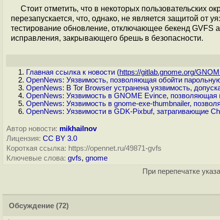
Стоит отметить, что в некоторых пользовательских о
перезапускается, что, однако, не является защитой от 
тестирование обновление, отключающее бекенд GVFS a
исправления, закрывающего брешь в безопасности.
Главная ссылка к новости (
https://gitlab.gnome.org/GNOM
OpenNews: Уязвимость, позволяющая обойти парольну
OpenNews: В Tor Browser устранена уязвимость, допуск
OpenNews: Уязвимость в GNOME Evince, позволяющая в
OpenNews: Уязвимость в gnome-exe-thumbnailer, позво
OpenNews: Уязвимости в GDK-Pixbuf, затрагивающие Chr
Автор новости:
mikhailnov
Лицензия:
CC BY 3.0
Короткая ссылка: https://opennet.ru/49871-gvfs
Ключевые слова:
gvfs
,
gnome
При перепечатке указа
Обсуждение
(72)