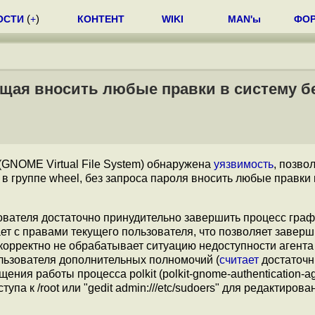
ОСТИ
(
+
)
КОНТЕНТ
WIKI
MAN'ы
ФО
щая вносить любые правки в систему без
(GNOME Virtual File System) обнаружена
уязвимость
, позв
 группе wheel, без запроса пароля вносить любые правки 
вателя достаточно принудительно завершить процесс граф
ет с правами текущего пользователя, что позволяет заверш
орректно не обрабатывает ситуацию недоступности агента p
льзователя дополнительных полномочий (
считает
достаточ
ния работы процесса polkit (polkit-gnome-authentication-ag
тупа к /root или "gedit admin:///etc/sudoers" для редактирова