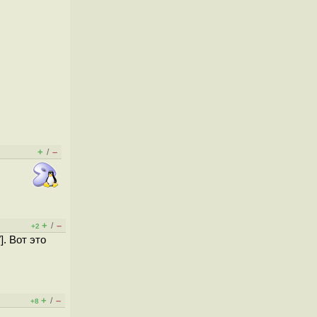
+
–
/
+
–
/
+2
]. Вот это
+
–
/
+8