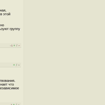
ная,
в этой
тно
ьзуют группу
+
–
/
–1
+
–
/
твования.
знает что
независимое
+
–
/
–1