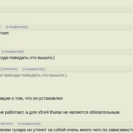
]
]
[
к модератору
]
тоит.
[
к модератору
]
ходи поведать,что вышло.)
^
] [
ответить
]
[
к модератору
]
м приходи поведать,что вышло.)
рмации о том, что он установлен
не работает, а для xfce4 thunar не является обязательным.
ответить
]
[
к модератору
]
ении тунара он утянет за собой очень много чего по зависимос