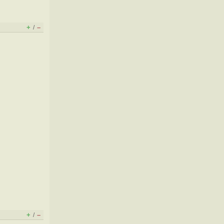
+
–
/
+
–
/