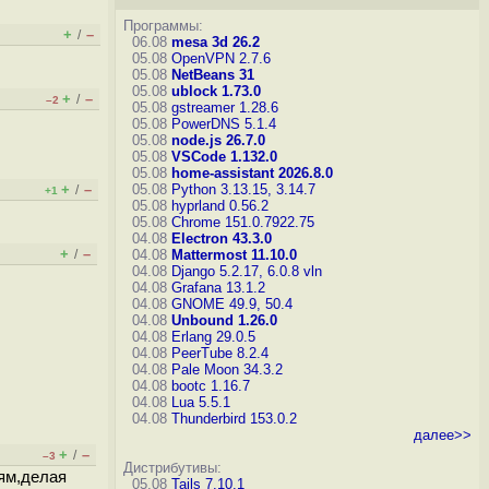
Программы:
+
–
/
06.08
mesa 3d 26.2
05.08
OpenVPN 2.7.6
05.08
NetBeans 31
05.08
ublock 1.73.0
+
–
/
–2
05.08
gstreamer 1.28.6
05.08
PowerDNS 5.1.4
05.08
node.js 26.7.0
05.08
VSCode 1.132.0
05.08
home-assistant 2026.8.0
+
–
05.08
Python 3.13.15, 3.14.7
/
+1
05.08
hyprland 0.56.2
05.08
Chrome 151.0.7922.75
04.08
Electron 43.3.0
+
–
/
04.08
Mattermost 11.10.0
04.08
Django 5.2.17, 6.0.8
vln
04.08
Grafana 13.1.2
04.08
GNOME 49.9, 50.4
04.08
Unbound 1.26.0
04.08
Erlang 29.0.5
04.08
PeerTube 8.2.4
04.08
Pale Moon 34.3.2
04.08
bootc 1.16.7
04.08
Lua 5.5.1
04.08
Thunderbird 153.0.2
далее>>
+
–
/
–3
Дистрибутивы:
тям,делая
05.08
Tails 7.10.1