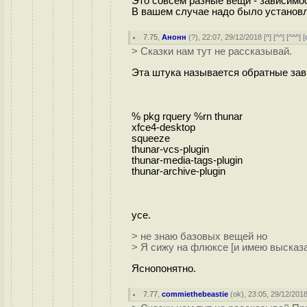
Это совсем разные вещи - зависимо
В вашем случае надо было установл
7.75
,
Анонн
(
?
), 22:07, 29/12/2018 [
^
] [
^^
] [
^^^
] [
> Сказки нам тут не рассказывай.
Эта штука называется обратные зав
% pkg rquery %rn thunar
xfce4-desktop
squeeze
thunar-vcs-plugin
thunar-media-tags-plugin
thunar-archive-plugin
усе.
> не знаю базовых вещей но
> Я сижу на флюксе [и имею высказ
Яснопонятно.
7.77
,
commiethebeastie
(
ok
), 23:05, 29/12/2018