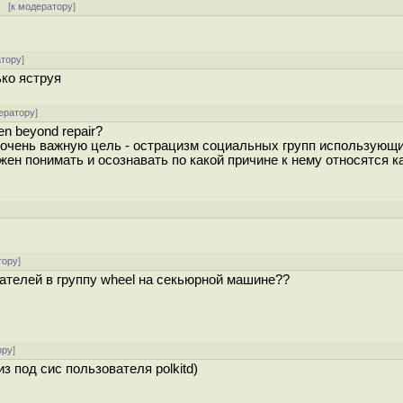
 [
к модератору
]
атору
]
ько яструя
ератору
]
n beyond repair?
очень важную цель - острацизм социальных групп использующи
жен понимать и осознавать по какой причине к нему относятся ка
тору
]
ателей в группу wheel на секьюрной машине??
ору
]
из под сис пользователя polkitd)