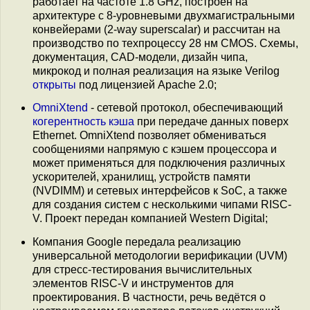
работает на частоте 1.8 GHz, построен на
архитектуре с 8-уровневыми двухмагистральными
конвейерами (2-way superscalar) и рассчитан на
производство по техпроцессу 28 нм CMOS. Cхемы,
документация, CAD-модели, дизайн чипа,
микрокод и полная реализация на языке Verilog
открыты
под лицензией Apache 2.0;
OmniXtend
- сетевой протокол, обеспечивающий
когерентность кэша
при передаче данных поверх
Ethernet. OmniXtend позволяет обмениваться
сообщениями напрямую с кэшем процессора и
может применяться для подключения различных
ускорителей, хранилищ, устройств памяти
(NVDIMM) и сетевых интерфейсов к SoC, а также
для создания систем с несколькими чипами RISC-
V. Проект передан компанией Western Digital;
Компания Google передала реализацию
универсальной методологии верификации (UVM)
для стресс-тестирования вычислительных
элементов RISC-V и инструментов для
проектирования. В частности, речь ведётся о