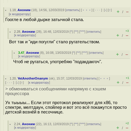
1.18
,
Аноним
(
18
), 14:56, 12/03/2019 [
ответить
] [
﹢﹢﹢
] [
· · ·
]
[
↓
] [
↑
]
+
–
/
[
к модератору
]
Гоогле в любой дырке затычкой стала.
+3
2.28
,
Аноним
(
28
), 16:48, 12/03/2019 [
^
] [
^^
] [
^^^
] [
ответить
]
+
–
[
к модератору
]
/
Вот так и "иди погугли" стало ругательством.
3.47
,
Аноним
(
8
), 16:08, 13/03/2019 [
^
] [
^^
] [
^^^
] [
ответить
]
+
–
/
[
к модератору
]
Чтоб не ругаться, употребяю "подакдакгоч".
+1
1.20
,
YetAnotherOnanym
(
ok
), 15:37, 12/03/2019 [
ответить
] [
﹢﹢﹢
]
+
–
[
· · ·
]
[
↓
] [
↑
] [
к модератору
]
/
> обмениваться сообщениями напрямую с кэшем
процессора
Ух тыыыы... Если этот протокол реализуют для x86, то
спектре, мелтдаун, спойлер и вот это всё покажутся просто
детской вознёй в песочнице.
+2
2.24
,
Аноним
(
22
), 16:13, 12/03/2019 [
^
] [
^^
] [
^^^
] [
ответить
]
+
–
[
к модератору
]
/