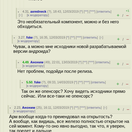
+1
4.31
,
axredneck
(
?
), 18:43, 12/03/2019 [
^
] [
^^
] [
^^^
] [
ответить
]
+
–
[
↑
] [
к модератору
]
/
Это необязательный компонент, можно и без него
обходиться.
3.27
,
fske
(
?
), 16:35, 12/03/2019 [
^
] [
^^
] [
^^^
] [
ответить
]
[
↑
]
+
–
/
[
к модератору
]
Чувак, а можно мне исходники новой разрабатываемой
версии андроида?
4.49
,
Аноним
(
49
), 22:01, 13/03/2019 [
^
] [
^^
] [
^^^
] [
ответить
]
+
–
/
[
к модератору
]
Нет проблем, подойди после релиза.
5.50
,
fske
(
?
), 09:33, 14/03/2019 [
^
] [
^^
] [
^^^
] [
ответить
]
+
–
/
[
к модератору
]
Так он же опенсорс? Хочу видеть исходники прямо
сейчас. Или все-таки не опенсорс?
2.23
,
Аноним
(
25
), 16:11, 12/03/2019 [
^
] [
^^
] [
^^^
] [
ответить
]
[
↑
]
+
–
/
[
к модератору
]
Арм вообще когда-то преиендовал на открытость?
А вообще, как видишь, все железо полностью открытое на
сей момент. Кому-то оно явно выгодно, так что, я уверен,
так поедет и дальше