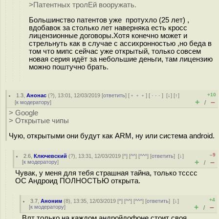
>Патентных тролЕй вооружать.
Большинство патентов уже протухло (25 лет) ,
вдобавок за столько лет наверняка есть кросс
лицензионные договоры.Хотя конечно может и
стрельнуть как в случае с ассихронностью ,но беда в
том что мипс сейчас уже открытый, только совсем
новая серия идёт за небольшие деньги, там лицензию
можно поштучно брать.
+10
1.3
,
Анонас
(
?
), 13:01, 12/03/2019 [
ответить
] [
﹢﹢﹢
] [
· · ·
]
[
↓
] [
↑
]
+
–
[
к модератору
]
/
> Google
> Открытые чипы
Чую, открытыми они будут как ARM, ну или система android.
–9
2.6
,
Ключевский
(
?
), 13:31, 12/03/2019 [
^
] [
^^
] [
^^^
] [
ответить
]
[
↓
]
+
–
[
к модератору
]
/
Чувак, у меня для тебя страшная тайна, только тсссс
ОС Андроид ПОЛНОСТЬЮ открыта.
+4
3.7
,
Аноним
(
8
), 13:35, 12/03/2019 [
^
] [
^^
] [
^^^
] [
ответить
]
[
↓
]
+
–
[
к модератору
]
/
Влт только на каждом андройдофоне стоит своя