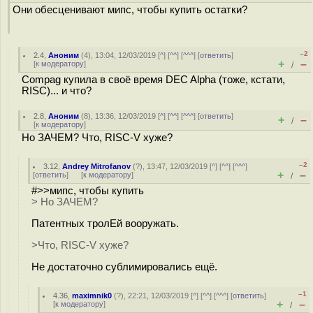
Они обесценивают мипс, чтобы купить остатки?
–2
2.4
,
Аноним
(
4
), 13:04, 12/03/2019 [
^
] [
^^
] [
^^^
] [
ответить
]
+
–
[
к модератору
]
/
Compag купила в своё время DEC Alpha (тоже, кстати,
RISC)... и что?
2.8
,
Аноним
(
8
), 13:36, 12/03/2019 [
^
] [
^^
] [
^^^
] [
ответить
]
+
–
/
[
к модератору
]
Но ЗАЧЕМ? Что, RISC-V хуже?
–2
3.12
,
Andrey Mitrofanov
(
?
), 13:47, 12/03/2019 [
^
] [
^^
] [
^^^
]
+
–
[
ответить
]
[
к модератору
]
/
#>>мипс, чтобы купить
> Но ЗАЧЕМ?
Патентных тролЕй вооружать.
>Что, RISC-V хуже?
Не достаточно сублимировались ещё.
–1
4.36
,
maximnik0
(
?
), 22:21, 12/03/2019 [
^
] [
^^
] [
^^^
] [
ответить
]
+
–
[
к модератору
]
/