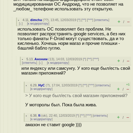
модицицированная ОС Андроид, что не позволяет на
_любом_ телефоне использовать эту открытую.
4.11
,
dimcha
(
??
), 13:45, 12/03/2019 [
^
] [
^^
] [
^^^
] [
ответить
]
+
–
/
[
↓
] [
к модератору
]
использовать ОС позволяет без проблем. Не
позволяет распространять google services, а без них
только фанаты F-Droid могут существовать, да и то
кисленько. Хочешь норм магаз и прочие плюшки -
башляй бабло гуглю.
5.13
,
Аноним
(
13
), 14:03, 12/03/2019 [
^
] [
^^
] [
^^^
]
+
–
/
[
ответить
]
[
↓
] [
к модератору
]
или яндексу или самсунгу. У кого еще был/есть свой
магазин приложений?
+1
6.29
,
HyC
(
?
), 17:04, 12/03/2019 [
^
] [
^^
] [
^^^
] [
ответить
]
+
–
[
к модератору
]
/
> У кого еще был/есть свой магазин приложений?
У моторолы был. Пока была жива.
6.38
,
fi
(
ok
), 22:40, 12/03/2019 [
^
] [
^^
] [
^^^
] [
ответить
]
+
–
/
[
к модератору
]
амазон не ставит google ))))