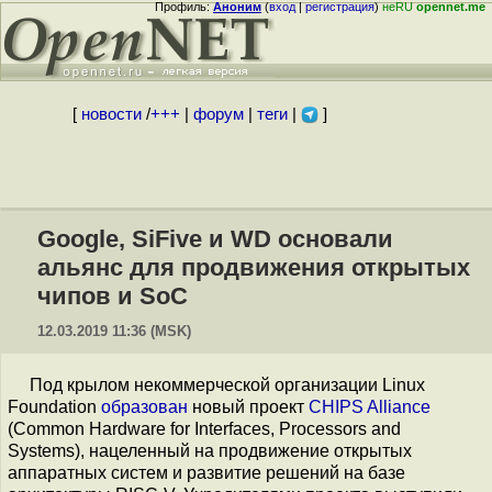
Профиль:
Аноним
(
вход
|
регистрация
)
неRU
opennet.me
[
новости
/
+++
|
форум
|
теги
|
]
Google, SiFive и WD основали
альянс для продвижения открытых
чипов и SoC
12.03.2019 11:36 (MSK)
Под крылом некоммерческой организации Linux
Foundation
образован
новый проект
CHIPS Alliance
(Common Hardware for Interfaces, Processors and
Systems), нацеленный на продвижение открытых
аппаратных систем и развитие решений на базе