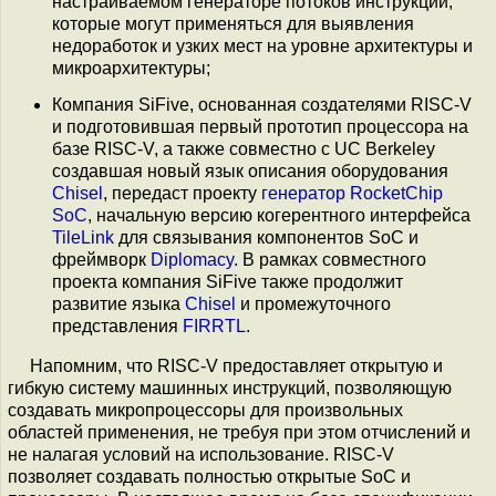
настраиваемом генераторе потоков инструкций,
которые могут применяться для выявления
недоработок и узких мест на уровне архитектуры и
микроархитектуры;
Компания SiFive, основанная создателями RISC-V
и подготовившая первый прототип процессора на
базе RISC-V, а также совместно с UC Berkeley
создавшая новый язык описания оборудования
Chisel
, передаст проекту
генератор RocketChip
SoC
, начальную версию когерентного интерфейса
TileLink
для связывания компонентов SoC и
фреймворк
Diplomacy
. В рамках совместного
проекта компания SiFive также продолжит
развитие языка
Chisel
и промежуточного
представления
FIRRTL
.
Напомним, что RISC-V предоставляет открытую и
гибкую систему машинных инструкций, позволяющую
создавать микропроцессоры для произвольных
областей применения, не требуя при этом отчислений и
не налагая условий на использование. RISC-V
позволяет создавать полностью открытые SoC и