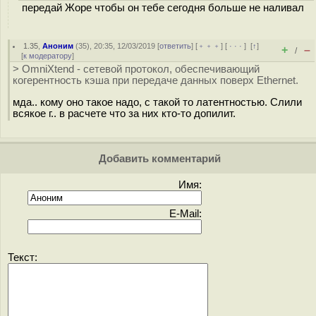
передай Жоре чтобы он тебе сегодня больше не наливал
1.35
,
Аноним
(
35
), 20:35, 12/03/2019 [
ответить
] [
﹢﹢﹢
] [
· · ·
]
[
↑
]
+
–
/
[
к модератору
]
> OmniXtend - сетевой протокол, обеспечивающий
когерентность кэша при передаче данных поверх Ethernet.
мда.. кому оно такое надо, с такой то латентностью. Слили
всякое г.. в расчете что за них кто-то допилит.
Добавить комментарий
Имя:
E-Mail:
Текст: