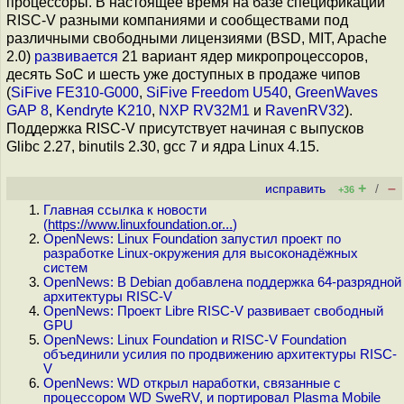
процессоры. В настоящее время на базе спецификации
RISC-V разными компаниями и сообществами под
различными свободными лицензиями (BSD, MIT, Apache
2.0)
развивается
21 вариант ядер микропроцессоров,
десять SoC и шесть уже доступных в продаже чипов
(
SiFive FE310-G000
,
SiFive Freedom U540
,
GreenWaves
GAP 8
,
Kendryte K210
,
NXP RV32M1
и
RavenRV32
).
Поддержка RISC-V присутствует начиная с выпусков
Glibc 2.27, binutils 2.30, gcc 7 и ядра Linux 4.15.
+
–
исправить
/
+36
Главная ссылка к новости
(
https://www.linuxfoundation.or...
)
OpenNews: Linux Foundation запустил проект по
разработке Linux-окружения для высоконадёжных
систем
OpenNews: В Debian добавлена поддержка 64-разрядной
архитектуры RISC-V
OpenNews: Проект Libre RISC-V развивает свободный
GPU
OpenNews: Linux Foundation и RISC-V Foundation
объединили усилия по продвижению архитектуры RISC-
V
OpenNews: WD открыл наработки, связанные с
процессором WD SweRV, и портировал Plasma Mobile