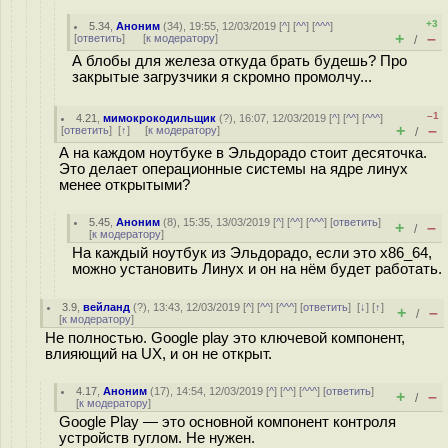
+3
5.34
,
Аноним
(
34
), 19:55, 12/03/2019 [
^
] [
^^
] [
^^^
]
+
–
[
ответить
]
[
к модератору
]
/
А блобы для железа откуда брать будешь? Про
закрытые загрузчики я скромно промолчу...
–1
4.21
,
мимокрокодильщик
(
?
), 16:07, 12/03/2019 [
^
] [
^^
] [
^^^
]
+
–
[
ответить
]
[
↑
] [
к модератору
]
/
А на каждом ноутбуке в Эльдорадо стоит десяточка.
Это делает операционные системы на ядре линух
менее открытыми?
5.45
,
Аноним
(
8
), 15:35, 13/03/2019 [
^
] [
^^
] [
^^^
] [
ответить
]
+
–
/
[
к модератору
]
На каждый ноутбук из Эльдорадо, если это x86_64,
можно установить Линух и он на нём будет работать.
3.9
,
вейланд
(
?
), 13:43, 12/03/2019 [
^
] [
^^
] [
^^^
] [
ответить
]
[
↓
] [
↑
]
+
–
/
[
к модератору
]
Не полностью. Google play это ключевой компонент,
влияющий на UX, и он не открыт.
4.17
,
Аноним
(
17
), 14:54, 12/03/2019 [
^
] [
^^
] [
^^^
] [
ответить
]
+
–
/
[
к модератору
]
Google Play — это основной компонент контроля
устройств гуглом. Не нyжен.