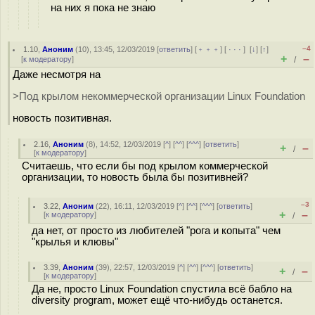
на них я пока не знаю
–4
1.10
,
Аноним
(
10
), 13:45, 12/03/2019 [
ответить
] [
﹢﹢﹢
] [
· · ·
]
[
↓
] [
↑
]
+
–
[
к модератору
]
/
Даже несмотря на
>Под крылом некоммерческой организации Linux Foundation
новость позитивная.
2.16
,
Аноним
(
8
), 14:52, 12/03/2019 [
^
] [
^^
] [
^^^
] [
ответить
]
+
–
/
[
к модератору
]
Считаешь, что если бы под крылом коммерческой
организации, то новость была бы позитивней?
–3
3.22
,
Аноним
(
22
), 16:11, 12/03/2019 [
^
] [
^^
] [
^^^
] [
ответить
]
+
–
[
к модератору
]
/
да нет, от просто из любителей "рога и копыта" чем
"крылья и клювы"
3.39
,
Аноним
(
39
), 22:57, 12/03/2019 [
^
] [
^^
] [
^^^
] [
ответить
]
+
–
/
[
к модератору
]
Да не, просто Linux Foundation спустила всё бабло на
diversity program, может ещё что-нибудь останется.