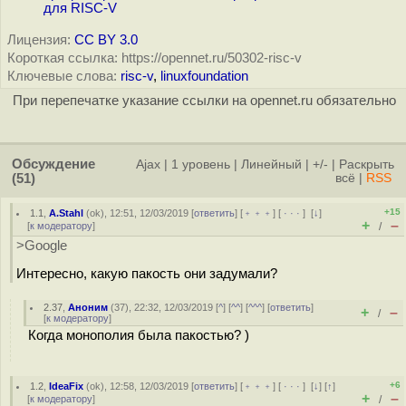
для RISC-V
Лицензия:
CC BY 3.0
Короткая ссылка: https://opennet.ru/50302-risc-v
Ключевые слова:
risc-v
,
linuxfoundation
При перепечатке указание ссылки на opennet.ru обязательно
Обсуждение
Ajax
|
1 уровень
|
Линейный
|
+/-
|
Раскрыть
(51)
всё
|
RSS
+15
1.1
,
A.Stahl
(
ok
), 12:51, 12/03/2019 [
ответить
] [
﹢﹢﹢
] [
· · ·
]
[
↓
]
+
–
[
к модератору
]
/
>Google
Интересно, какую пакость они задумали?
2.37
,
Аноним
(
37
), 22:32, 12/03/2019 [
^
] [
^^
] [
^^^
] [
ответить
]
+
–
/
[
к модератору
]
Когда монополия была пакостью? )
+6
1.2
,
IdeaFix
(
ok
), 12:58, 12/03/2019 [
ответить
] [
﹢﹢﹢
] [
· · ·
]
[
↓
] [
↑
]
+
–
[
к модератору
]
/