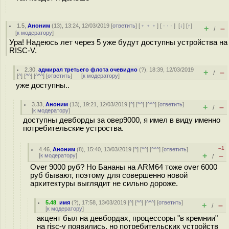
1.5
,
Аноним
(
13
), 13:24, 12/03/2019 [
ответить
] [
﹢﹢﹢
] [
· · ·
]
[
↓
] [
↑
]
+
–
/
[
к модератору
]
Ура! Надеюсь лет через 5 уже будут доступны устройства на
RISC-V.
2.30
,
адмирал третьего флота очевидно
(
?
), 18:39, 12/03/2019
+
–
/
[
^
] [
^^
] [
^^^
] [
ответить
]
[
к модератору
]
уже доступны..
3.33
,
Аноним
(
13
), 19:21, 12/03/2019 [
^
] [
^^
] [
^^^
] [
ответить
]
+
–
/
[
к модератору
]
доступны девборды за овер9000, я имел в виду именно
потребительские устроства.
–1
4.46
,
Аноним
(
8
), 15:40, 13/03/2019 [
^
] [
^^
] [
^^^
] [
ответить
]
+
–
[
к модератору
]
/
Over 9000 руб? Но Бананы на ARM64 тоже over 6000
руб бывают, поэтому для совершенно новой
архитектуры выглядит не сильно дороже.
5.48
,
имя
(
?
), 17:58, 13/03/2019 [
^
] [
^^
] [
^^^
] [
ответить
]
+
–
/
[
к модератору
]
акцент был на девбордах, процессоры "в кремнии"
на risc-v появились, но потребительских устройств