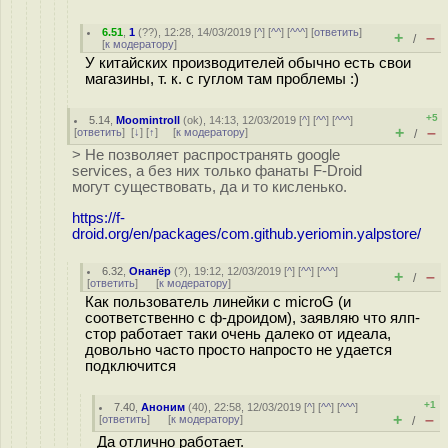
6.51
,
1
(
??
), 12:28, 14/03/2019 [
^
] [
^^
] [
^^^
] [
ответить
]
+
–
/
[
к модератору
]
У китайских производителей обычно есть свои
магазины, т. к. с гуглом там проблемы :)
+5
5.14
,
Moomintroll
(
ok
), 14:13, 12/03/2019 [
^
] [
^^
] [
^^^
]
+
–
[
ответить
]
[
↓
] [
↑
] [
к модератору
]
/
> Не позволяет распространять google
services, а без них только фанаты F-Droid
могут существовать, да и то кисленько.
https://f-
droid.org/en/packages/com.github.yeriomin.yalpstore/
6.32
,
Онанёр
(
?
), 19:12, 12/03/2019 [
^
] [
^^
] [
^^^
]
+
–
/
[
ответить
]
[
к модератору
]
Как пользователь линейки с microG (и
соответственно с ф-дроидом), заявляю что ялп-
стор работает таки очень далеко от идеала,
довольно часто просто напросто не удается
подключится
+1
7.40
,
Аноним
(
40
), 22:58, 12/03/2019 [
^
] [
^^
] [
^^^
]
+
–
[
ответить
]
[
к модератору
]
/
Да отлично работает.