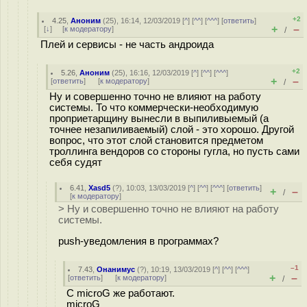
+2
4.25
,
Аноним
(
25
), 16:14, 12/03/2019 [
^
] [
^^
] [
^^^
] [
ответить
]
+
–
[
↓
] [
к модератору
]
/
Плей и сервисы - не часть андроида
+2
5.26
,
Аноним
(
25
), 16:16, 12/03/2019 [
^
] [
^^
] [
^^^
]
+
–
[
ответить
]
[
к модератору
]
/
Ну и совершенно точно не влияют на работу
системы. То что коммерчески-необходимую
проприетарщину вынесли в выпиливыемый (а
точнее незапиливаемый) слой - это хорошо. Другой
вопрос, что этот слой становится предметом
троллинга вендоров со стороны гугла, но пусть сами
себя судят
6.41
,
Xasd5
(
?
), 10:03, 13/03/2019 [
^
] [
^^
] [
^^^
] [
ответить
]
+
–
/
[
к модератору
]
> Ну и совершенно точно не влияют на работу
системы.
push-уведомления в программах?
–1
7.43
,
Онанимус
(
?
), 10:19, 13/03/2019 [
^
] [
^^
] [
^^^
]
+
–
[
ответить
]
[
к модератору
]
/
С microG же работают.
microG