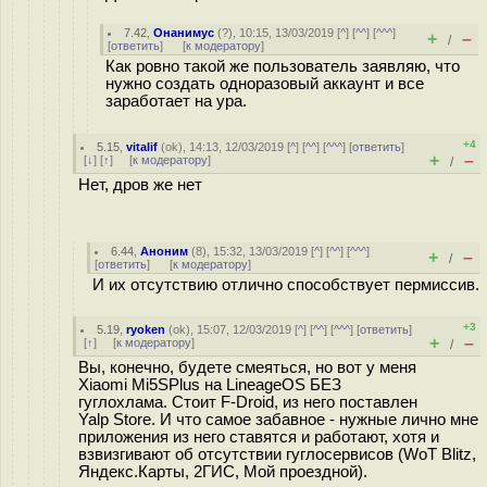
7.42
,
Онанимус
(
?
), 10:15, 13/03/2019 [
^
] [
^^
] [
^^^
]
+
–
/
[
ответить
]
[
к модератору
]
Как ровно такой же пользователь заявляю, что
нужно создать одноразовый аккаунт и все
заработает на ура.
+4
5.15
,
vitalif
(
ok
), 14:13, 12/03/2019 [
^
] [
^^
] [
^^^
] [
ответить
]
+
–
[
↓
] [
↑
] [
к модератору
]
/
Нет, дров же нет
6.44
,
Аноним
(
8
), 15:32, 13/03/2019 [
^
] [
^^
] [
^^^
]
+
–
/
[
ответить
]
[
к модератору
]
И их отсутствию отлично способствует пермиссив.
+3
5.19
,
ryoken
(
ok
), 15:07, 12/03/2019 [
^
] [
^^
] [
^^^
] [
ответить
]
+
–
[
↑
] [
к модератору
]
/
Вы, конечно, будете смеяться, но вот у меня
Xiaomi Mi5SPlus на LineageOS БЕЗ
гуглохлама. Стоит F-Droid, из него поставлен
Yalp Store. И что самое забавное - нужные лично мне
приложения из него ставятся и работают, хотя и
взвизгивают об отсутствии гуглосервисов (WoT Blitz,
Яндекс.Карты, 2ГИС, Мой проездной).