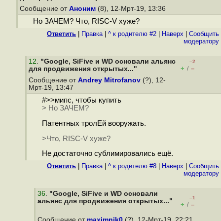
Сообщение от
Аноним
(8), 12-Мрт-19, 13:36
Но ЗАЧЕМ? Что, RISC-V хуже?
Ответить
|
Правка
|
^ к родителю #2
|
Наверх
|
Cообщить
модератору
12
.
"Google, SiFive и WD основали альянс
–2
+
–
для продвижения открытых..."
/
Сообщение от
Andrey Mitrofanov
(?), 12-
Мрт-19, 13:47
#>>мипс, чтобы купить
> Но ЗАЧЕМ?
Патентных тролЕй вооружать.
>Что, RISC-V хуже?
Не достаточно сублимировались ещё.
Ответить
|
Правка
|
^ к родителю #8
|
Наверх
|
Cообщить
модератору
36
.
"Google, SiFive и WD основали
–1
альянс для продвижения открытых..."
+
–
/
Сообщение от
maximnik0
(?), 12-Мрт-19, 22:21