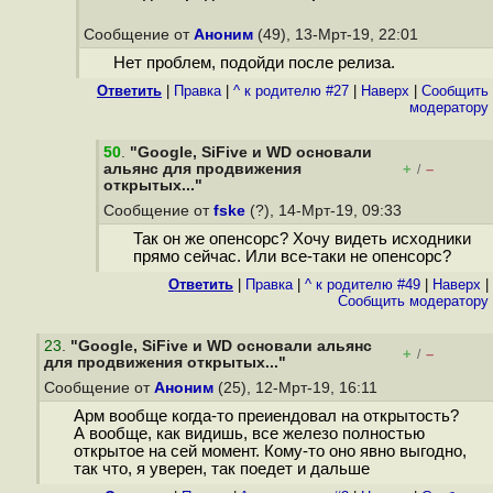
Сообщение от
Аноним
(49), 13-Мрт-19, 22:01
Нет проблем, подойди после релиза.
Ответить
|
Правка
|
^ к родителю #27
|
Наверх
|
Cообщить
модератору
50
.
"Google, SiFive и WD основали
альянс для продвижения
+
–
/
открытых..."
Сообщение от
fske
(?), 14-Мрт-19, 09:33
Так он же опенсорс? Хочу видеть исходники
прямо сейчас. Или все-таки не опенсорс?
Ответить
|
Правка
|
^ к родителю #49
|
Наверх
|
Cообщить модератору
23
.
"Google, SiFive и WD основали альянс
+
–
/
для продвижения открытых..."
Сообщение от
Аноним
(25), 12-Мрт-19, 16:11
Арм вообще когда-то преиендовал на открытость?
А вообще, как видишь, все железо полностью
открытое на сей момент. Кому-то оно явно выгодно,
так что, я уверен, так поедет и дальше