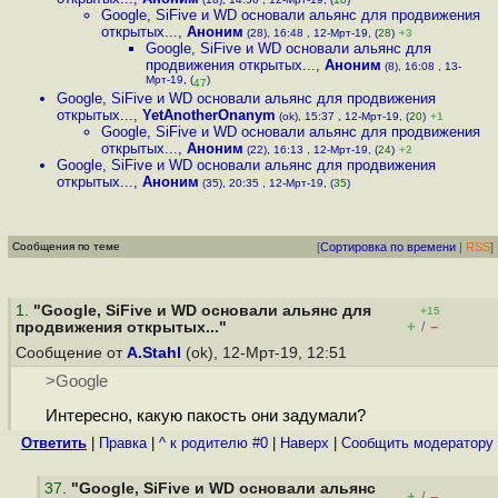
Google, SiFive и WD основали альянс для продвижения
открытых...
,
Аноним
(28), 16:48 , 12-Мрт-19, (
28
)
+3
Google, SiFive и WD основали альянс для
продвижения открытых...
,
Аноним
(8), 16:08 , 13-
Мрт-19, (
)
47
Google, SiFive и WD основали альянс для продвижения
открытых...
,
YetAnotherOnanym
(ok), 15:37 , 12-Мрт-19, (
20
)
+1
Google, SiFive и WD основали альянс для продвижения
открытых...
,
Аноним
(22), 16:13 , 12-Мрт-19, (
24
)
+2
Google, SiFive и WD основали альянс для продвижения
открытых...
,
Аноним
(35), 20:35 , 12-Мрт-19, (
35
)
Сообщения по теме
[
Сортировка по времени
|
RSS
]
1
.
"Google, SiFive и WD основали альянс для
+15
+
–
продвижения открытых..."
/
Сообщение от
A.Stahl
(ok), 12-Мрт-19, 12:51
>Google
Интересно, какую пакость они задумали?
Ответить
|
Правка
|
^ к родителю #0
|
Наверх
|
Cообщить модератору
37
.
"Google, SiFive и WD основали альянс
+
–
/