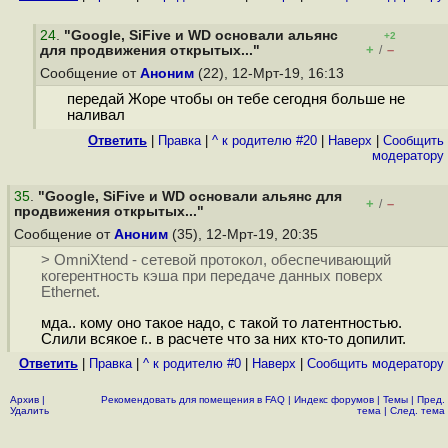
24
.
"Google, SiFive и WD основали альянс
+2
+
–
для продвижения открытых..."
/
Сообщение от
Аноним
(22), 12-Мрт-19, 16:13
передай Жоре чтобы он тебе сегодня больше не
наливал
Ответить
|
Правка
|
^ к родителю #20
|
Наверх
|
Cообщить
модератору
35
.
"Google, SiFive и WD основали альянс для
+
–
/
продвижения открытых..."
Сообщение от
Аноним
(35), 12-Мрт-19, 20:35
> OmniXtend - сетевой протокол, обеспечивающий
когерентность кэша при передаче данных поверх
Ethernet.
мда.. кому оно такое надо, с такой то латентностью.
Слили всякое г.. в расчете что за них кто-то допилит.
Ответить
|
Правка
|
^ к родителю #0
|
Наверх
|
Cообщить модератору
Архив
|
Рекомендовать для помещения в FAQ
|
Индекс форумов
|
Темы
|
Пред.
Удалить
тема
|
След. тема