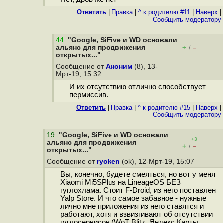
Ответить
|
Правка
|
^ к родителю #11
|
Наверх
|
Cообщить модератору
44
.
"Google, SiFive и WD основали
альянс для продвижения
+
–
/
открытых..."
Сообщение от
Аноним
(8), 13-
Мрт-19, 15:32
И их отсутствию отлично способствует
пермиссив.
Ответить
|
Правка
|
^ к родителю #15
|
Наверх
|
Cообщить модератору
19
.
"Google, SiFive и WD основали
+3
альянс для продвижения
+
–
/
открытых..."
Сообщение от
ryoken
(ok), 12-Мрт-19, 15:07
Вы, конечно, будете смеяться, но вот у меня
Xiaomi Mi5SPlus на LineageOS БЕЗ
гуглохлама. Стоит F-Droid, из него поставлен
Yalp Store. И что самое забавное - нужные
лично мне приложения из него ставятся и
работают, хотя и взвизгивают об отсутствии
гуглосервисов (WoT Blitz, Яндекс.Карты,