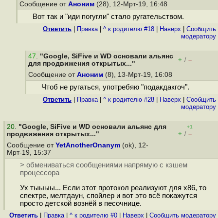
Сообщение от
Аноним
(28), 12-Мрт-19, 16:48
Вот так и "иди погугли" стало ругательством.
Ответить
|
Правка
|
^ к родителю #18
|
Наверх
|
Cообщить
модератору
47
.
"Google, SiFive и WD основали альянс
+
–
/
для продвижения открытых..."
Сообщение от
Аноним
(8), 13-Мрт-19, 16:08
Чтоб не ругаться, употребяю "подакдакгоч".
Ответить
|
Правка
|
^ к родителю #28
|
Наверх
|
Cообщить
модератору
20
.
"Google, SiFive и WD основали альянс для
+1
+
–
продвижения открытых..."
/
Сообщение от
YetAnotherOnanym
(ok), 12-
Мрт-19, 15:37
> обмениваться сообщениями напрямую с кэшем
процессора
Ух тыыыы... Если этот протокол реализуют для x86, то
спектре, мелтдаун, спойлер и вот это всё покажутся
просто детской вознёй в песочнице.
Ответить
|
Правка
|
^ к родителю #0
|
Наверх
|
Cообщить модератору