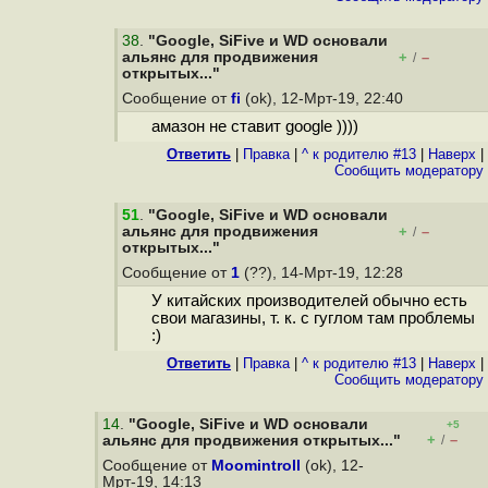
38
.
"Google, SiFive и WD основали
альянс для продвижения
+
–
/
открытых..."
Сообщение от
fi
(ok), 12-Мрт-19, 22:40
амазон не ставит google ))))
Ответить
|
Правка
|
^ к родителю #13
|
Наверх
|
Cообщить модератору
51
.
"Google, SiFive и WD основали
альянс для продвижения
+
–
/
открытых..."
Сообщение от
1
(??), 14-Мрт-19, 12:28
У китайских производителей обычно есть
свои магазины, т. к. с гуглом там проблемы
:)
Ответить
|
Правка
|
^ к родителю #13
|
Наверх
|
Cообщить модератору
14
.
"Google, SiFive и WD основали
+5
+
–
альянс для продвижения открытых..."
/
Сообщение от
Moomintroll
(ok), 12-
Мрт-19, 14:13