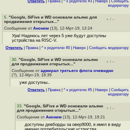
Ответить
|
Правка
|
^ к родителю #3
|
Наверх
|
Cообщить
модератору
5
.
"Google, SiFive и WD основали альянс для
+
–
/
продвижения открытых..."
Сообщение от
Аноним
(13), 12-Мрт-19, 13:24
Ура! Надеюсь лет через 5 уже будут доступны
устройства на RISC-V.
Ответить
|
Правка
|
^ к родителю #0
|
Наверх
|
Cообщить модератору
30
.
"Google, SiFive и WD основали альянс
+
–
/
для продвижения открытых..."
Сообщение от
адмирал третьего флота очевидно
(?), 12-Мрт-19, 18:39
уже доступны..
Ответить
|
Правка
|
^ к родителю #5
|
Наверх
|
Cообщить
модератору
33
.
"Google, SiFive и WD основали альянс
+
–
/
для продвижения открытых..."
Сообщение от
Аноним
(13), 12-Мрт-19, 19:21
доступны девборды за овер9000, я имел в виду
именно потребительские устроства.