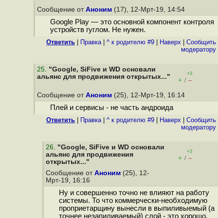
Сообщение от
Аноним
(17), 12-Мрт-19, 14:54
Google Play — это основной компонент контроля
устройств гуглом. Не нyжен.
Ответить
|
Правка
|
^ к родителю #9
|
Наверх
|
Cообщить
модератору
25
.
"Google, SiFive и WD основали
+2
альянс для продвижения открытых..."
+
–
/
Сообщение от
Аноним
(25), 12-Мрт-19, 16:14
Плей и сервисы - не часть андроида
Ответить
|
Правка
|
^ к родителю #9
|
Наверх
|
Cообщить
модератору
26
.
"Google, SiFive и WD основали
+2
альянс для продвижения
+
–
/
открытых..."
Сообщение от
Аноним
(25), 12-
Мрт-19, 16:16
Ну и совершенно точно не влияют на работу
системы. То что коммерчески-необходимую
проприетарщину вынесли в выпиливыемый (а
точнее незапиливаемый) слой - это хорошо.