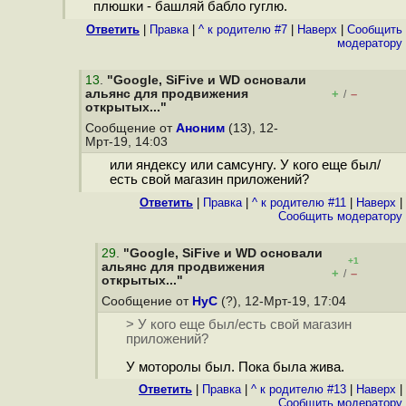
плюшки - башляй бабло гуглю.
Ответить
|
Правка
|
^ к родителю #7
|
Наверх
|
Cообщить
модератору
13
.
"Google, SiFive и WD основали
альянс для продвижения
+
–
/
открытых..."
Сообщение от
Аноним
(13), 12-
Мрт-19, 14:03
или яндексу или самсунгу. У кого еще был/
есть свой магазин приложений?
Ответить
|
Правка
|
^ к родителю #11
|
Наверх
|
Cообщить модератору
29
.
"Google, SiFive и WD основали
+1
альянс для продвижения
+
–
/
открытых..."
Сообщение от
HyC
(?), 12-Мрт-19, 17:04
> У кого еще был/есть свой магазин
приложений?
У моторолы был. Пока была жива.
Ответить
|
Правка
|
^ к родителю #13
|
Наверх
|
Cообщить модератору