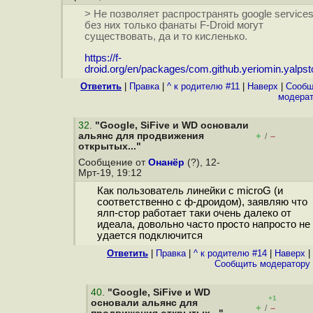
> Не позволяет распространять google services
без них только фанаты F-Droid могут
существовать, да и то кисленько.
https://f-
droid.org/en/packages/com.github.yeriomin.yalpst
Ответить
|
Правка
|
^ к родителю #11
|
Наверх
|
Cообщ
модера
32
.
"Google, SiFive и WD основали
альянс для продвижения
+
–
/
открытых..."
Сообщение от
Онанёр
(?), 12-
Мрт-19, 19:12
Как пользователь линейки с microG (и
соответственно с ф-дроидом), заявляю что
ялп-стор работает таки очень далеко от
идеала, довольно часто просто напросто не
удается подключится
Ответить
|
Правка
|
^ к родителю #14
|
Наверх
|
Cообщить модератору
40
.
"Google, SiFive и WD
+1
основали альянс для
+
–
/