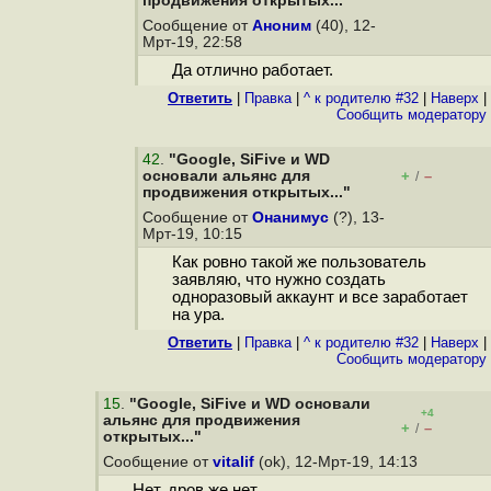
продвижения открытых..."
Сообщение от
Аноним
(40), 12-
Мрт-19, 22:58
Да отлично работает.
Ответить
|
Правка
|
^ к родителю #32
|
Наверх
|
Cообщить модератору
42
.
"Google, SiFive и WD
основали альянс для
+
–
/
продвижения открытых..."
Сообщение от
Онанимус
(?), 13-
Мрт-19, 10:15
Как ровно такой же пользователь
заявляю, что нужно создать
одноразовый аккаунт и все заработает
на ура.
Ответить
|
Правка
|
^ к родителю #32
|
Наверх
|
Cообщить модератору
15
.
"Google, SiFive и WD основали
+4
альянс для продвижения
+
–
/
открытых..."
Сообщение от
vitalif
(ok), 12-Мрт-19, 14:13
Нет, дров же нет