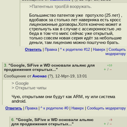
>Патентных тролЕй вооружать.
Большинство патентов уже протухло (25 лет) ,
вдобавок за столько лет наверняка есть кросс
лицензионные договоры.Хотя конечно может и
стрельнуть как в случае с ассихронностью ,но
беда в том что мипс сейчас уже открытый,
только совсем новая серия идёт за небольшие
деньги, там лицензию можно поштучно брать.
Ответить
|
Правка
|
^ к родителю #12
|
Наверх
|
Cообщить
модератору
3
.
"Google, SiFive и WD основали альянс для
+10
+
–
продвижения открытых..."
/
Сообщение от
Анонас
(?), 12-Мрт-19, 13:01
> Google
> Открытые чипы
Чую, открытыми они будут как ARM, ну или система
android.
Ответить
|
Правка
|
^ к родителю #0
|
Наверх
|
Cообщить модератору
6
.
"Google, SiFive и WD основали альянс
–9
+
–
для продвижения открытых..."
/