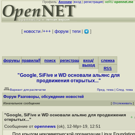
Профиль:
Аноним
(
вход
|
регистрация
)
неRU
opennet.me
[
новости
/
+++
|
форум
|
теги
|
]
форумы
правила/FAQ
поиск
регистрация
вход/
слежка
выход
RSS
"Google, SiFive и WD основали альянс для
продвижения открытых..."
Вариант для распечатки
Пред. тема
|
След. тема
Форум
Разговоры, обсуждение новостей
Изначальное сообщение
[
Отслеживать
]
"Google, SiFive и WD основали альянс для продвижения
+
открытых..."
Сообщение от
opennews
(ok), 12-Мрт-19, 12:51
Под крылом некоммерческой организации Linux Foundation