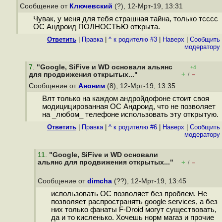
Сообщение от
Ключевский
(?), 12-Мрт-19, 13:31
Чувак, у меня для тебя страшная тайна, только тсссс
ОС Андроид ПОЛНОСТЬЮ открыта.
Ответить
|
Правка
|
^ к родителю #3
|
Наверх
|
Cообщить
модератору
7
.
"Google, SiFive и WD основали альянс
+4
+
–
для продвижения открытых..."
/
Сообщение от
Аноним
(8), 12-Мрт-19, 13:35
Влт только на каждом андройдофоне стоит своя
модицицированная ОС Андроид, что не позволяет
на _любом_ телефоне использовать эту открытую.
Ответить
|
Правка
|
^ к родителю #6
|
Наверх
|
Cообщить
модератору
11
.
"Google, SiFive и WD основали
альянс для продвижения открытых..."
+
–
/
Сообщение от
dimcha
(??), 12-Мрт-19, 13:45
использовать ОС позволяет без проблем. Не
позволяет распространять google services, а без
них только фанаты F-Droid могут существовать,
да и то кисленько. Хочешь норм магаз и прочие