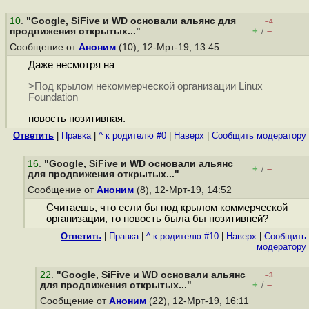
10
.
"Google, SiFive и WD основали альянс для
–4
+
–
продвижения открытых..."
/
Сообщение от
Аноним
(10), 12-Мрт-19, 13:45
Даже несмотря на
>Под крылом некоммерческой организации Linux
Foundation
новость позитивная.
Ответить
|
Правка
|
^ к родителю #0
|
Наверх
|
Cообщить модератору
16
.
"Google, SiFive и WD основали альянс
+
–
/
для продвижения открытых..."
Сообщение от
Аноним
(8), 12-Мрт-19, 14:52
Считаешь, что если бы под крылом коммерческой
организации, то новость была бы позитивней?
Ответить
|
Правка
|
^ к родителю #10
|
Наверх
|
Cообщить
модератору
22
.
"Google, SiFive и WD основали альянс
–3
+
–
для продвижения открытых..."
/
Сообщение от
Аноним
(22), 12-Мрт-19, 16:11