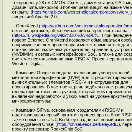
техпроцессу 28 нм CMOS. Cхемы, документация, CAD-мо
дизайн чипа, микрокод и полная реализация на языке Veril
открыты (
https://github.com/westerndigitalcorporation/swerv_
лицензией Apache 2.0;
- OmniXtend (
https://github.com/westerndigitalcorporation/om
сетевой протокол, обеспечивающий когерентность кэша
(
https://ru.wikipedia.org/wiki/%D0%9A%D0%...
) при передач
поверх Ethernet. OmniXtend позволяет обмениваться соо
напрямую с кэшем процессора и может применяться для
подключения различных ускорителей, хранилищ, устройс
(NVDIMM) и сетевых интерфейсов к SoC, а также для соз
систем с несколькими чипами RISC-V. Проект передан ко
Western Digital;
- Компания Google передала реализацию универсальной
методологии верификации (UVM) для стресс-тестировани
вычислительных элементов RISC-V и инструментов для
проектирования. В частности, речь ведётся о настраивае
генераторе потоков инструкций, которые могут применять
выявления недоработок и узких мест на уровне архитекту
микроархитектуры;
- Компания SiFive, основанная создателями RISC-V и
подготовившая первый прототип процессора на базе RISC
также совместно с UC Berkeley создавшая новый язык оп
оборудования Chisel (
https://chisel.eecs.berkeley.edu
/), пер
проекту генератор RocketChip SoC