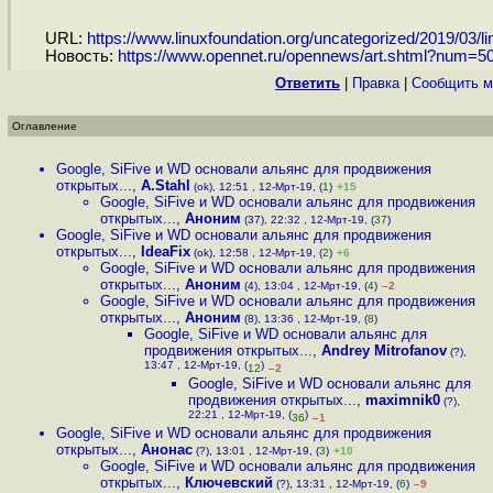
URL:
https://www.linuxfoundation.org/uncategorized/2019/03/lin
Новость:
https://www.opennet.ru/opennews/art.shtml?num=5
Ответить
|
Правка
|
Cообщить м
Оглавление
Google, SiFive и WD основали альянс для продвижения
открытых...
,
A.Stahl
(ok), 12:51 , 12-Мрт-19, (
1
)
+15
Google, SiFive и WD основали альянс для продвижения
открытых...
,
Аноним
(37), 22:32 , 12-Мрт-19, (
37
)
Google, SiFive и WD основали альянс для продвижения
открытых...
,
IdeaFix
(ok), 12:58 , 12-Мрт-19, (
2
)
+6
Google, SiFive и WD основали альянс для продвижения
открытых...
,
Аноним
(4), 13:04 , 12-Мрт-19, (
4
)
–2
Google, SiFive и WD основали альянс для продвижения
открытых...
,
Аноним
(8), 13:36 , 12-Мрт-19, (
8
)
Google, SiFive и WD основали альянс для
продвижения открытых...
,
Andrey Mitrofanov
(?),
13:47 , 12-Мрт-19, (
)
12
–2
Google, SiFive и WD основали альянс для
продвижения открытых...
,
maximnik0
(?),
22:21 , 12-Мрт-19, (
)
36
–1
Google, SiFive и WD основали альянс для продвижения
открытых...
,
Анонас
(?), 13:01 , 12-Мрт-19, (
3
)
+10
Google, SiFive и WD основали альянс для продвижения
открытых...
,
Ключевский
(?), 13:31 , 12-Мрт-19, (
6
)
–9