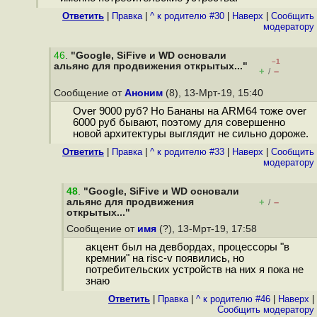
Ответить
|
Правка
|
^ к родителю #30
|
Наверх
|
Cообщить
модератору
46
.
"Google, SiFive и WD основали
–1
альянс для продвижения открытых..."
+
–
/
Сообщение от
Аноним
(8), 13-Мрт-19, 15:40
Over 9000 руб? Но Бананы на ARM64 тоже over
6000 руб бывают, поэтому для совершенно
новой архитектуры выглядит не сильно дороже.
Ответить
|
Правка
|
^ к родителю #33
|
Наверх
|
Cообщить
модератору
48
.
"Google, SiFive и WD основали
альянс для продвижения
+
–
/
открытых..."
Сообщение от
имя
(?), 13-Мрт-19, 17:58
акцент был на девбордах, процессоры "в
кремнии" на risc-v появились, но
потребительских устройств на них я пока не
знаю
Ответить
|
Правка
|
^ к родителю #46
|
Наверх
|
Cообщить модератору