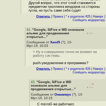
Другой вопрос, что этот слой становится
предметом троллинга вендоров со стороны
гугла, но пусть сами себя судят
Ответить
|
Правка
|
^ к родителю #25
|
Наверх
|
Cообщить модератору
41
.
"Google, SiFive и WD основали
альянс для продвижения
+
–
/
открытых..."
Сообщение от
Xasd5
(?), 13-
Мрт-19, 10:03
> Ну и совершенно точно не влияют на
работу системы.
push-уведомления в программах?
Ответить
|
Правка
|
^ к родителю #26
|
Наверх
|
Cообщить модератору
43
.
"Google, SiFive и WD
–1
основали альянс для
+
–
/
продвижения открытых..."
Сообщение от
Онанимус
(?), 13-
Мрт-19, 10:19
С microG же работают.