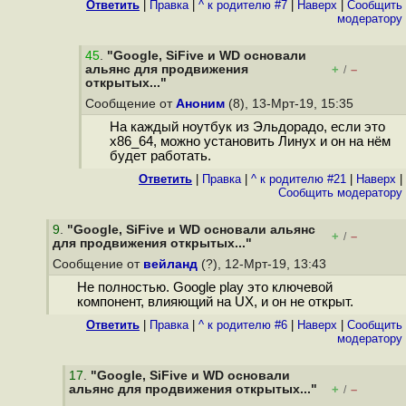
Ответить
|
Правка
|
^ к родителю #7
|
Наверх
|
Cообщить
модератору
45
.
"Google, SiFive и WD основали
альянс для продвижения
+
–
/
открытых..."
Сообщение от
Аноним
(8), 13-Мрт-19, 15:35
На каждый ноутбук из Эльдорадо, если это
x86_64, можно установить Линух и он на нём
будет работать.
Ответить
|
Правка
|
^ к родителю #21
|
Наверх
|
Cообщить модератору
9
.
"Google, SiFive и WD основали альянс
+
–
/
для продвижения открытых..."
Сообщение от
вейланд
(?), 12-Мрт-19, 13:43
Не полностью. Google play это ключевой
компонент, влияющий на UX, и он не открыт.
Ответить
|
Правка
|
^ к родителю #6
|
Наверх
|
Cообщить
модератору
17
.
"Google, SiFive и WD основали
альянс для продвижения открытых..."
+
–
/