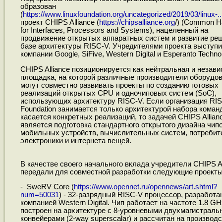
образован
(
https://www.linuxfoundation.org/uncategorized/2019/03/linux-..
проект CHIPS Alliance (
https://chipsalliance.org
/) (Common H
for Interfaces, Processors and Systems), нацеленный на
продвижение открытых аппаратных систем и развитие ре
базе архитектуры RISC-V. Учредителями проекта выступ
компании Google, SiFive, Western Digital и Esperanto Technol
CHIPS Alliance позиционируется как нейтральная и незав
площадка, на которой различные производители оборудо
могут совместно развивать проекты по созданию готовых
реализаций открытых CPU и одночиповых систем (SoC),
использующих архитектуру RISC-V. Если организация RI
Foundation занимается только архитектурой набора команд
касается конкретных реализаций, то задачей CHIPS Allian
является подготовка стандартного открытого дизайна чип
мобильных устройств, вычислительных систем, потребит
электроники и интернета вещей.
В качестве своего начального вклада учредители CHIPS Al
передали для совместной разработки следующие проекты
- SweRV Core (
https://www.opennet.ru/opennews/art.shtml?
num=50031
) - 32-разрядный RISC-V процессор, разработ
компанией Western Digital. Чип работает на частоте 1.8 GH
построен на архитектуре с 8-уровневыми двухмагистрал
конвейерами (2-way superscalar) и рассчитан на производс