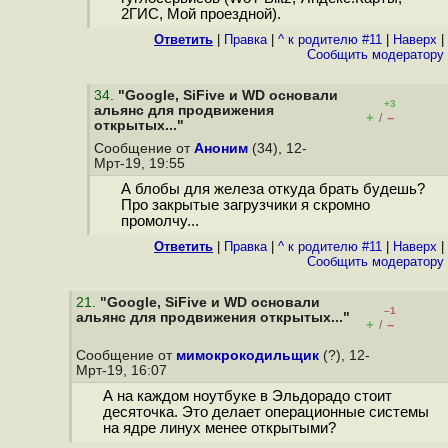
2ГИС, Мой проездной).
Ответить
|
Правка
|
^ к родителю #11
|
Наверх
|
Cообщить модератору
34
.
"Google, SiFive и WD основали
+3
альянс для продвижения
+
–
/
открытых..."
Сообщение от
Аноним
(34), 12-
Мрт-19, 19:55
А блобы для железа откуда брать будешь?
Про закрытые загрузчики я скромно
промолчу...
Ответить
|
Правка
|
^ к родителю #11
|
Наверх
|
Cообщить модератору
21
.
"Google, SiFive и WD основали
–1
альянс для продвижения открытых..."
+
–
/
Сообщение от
мимокрокодильщик
(?), 12-
Мрт-19, 16:07
А на каждом ноутбуке в Эльдорадо стоит
десяточка. Это делает операционные системы
на ядре линух менее открытыми?