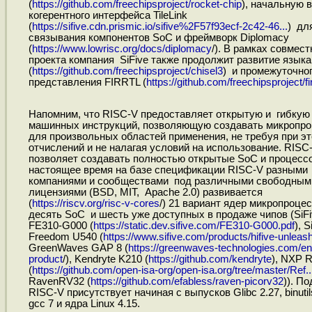
(
https://github.com/freechipsproject/rocket-chip
), начальную 
когерентного интерфейса TileLink
(
https://sifive.cdn.prismic.io/sifive%2F57f93ecf-2c42-46...
) дл
связывания компонентов SoC и фреймворк Diplomacy
(
https://www.lowrisc.org/docs/diplomacy
/). В рамках совмест
проекта компания SiFive также продолжит развитие языка 
(
https://github.com/freechipsproject/chisel3
) и промежуточно
представления FIRRTL (
https://github.com/freechipsproject/fir
Напомним, что RISC-V предоставляет открытую и гибкую
машинных инструкций, позволяющую создавать микропр
для произвольных областей применения, не требуя при э
отчислений и не налагая условий на использование. RISC
позволяет создавать полностью открытые SoC и процесс
настоящее время на базе спецификации RISC-V разными
компаниями и сообществами под различными свободным
лицензиями (BSD, MIT, Apache 2.0) развивается
(
https://riscv.org/risc-v-cores
/) 21 вариант ядер микропроцес
десять SoC и шесть уже доступных в продаже чипов (SiFi
FE310-G000 (
https://static.dev.sifive.com/FE310-G000.pdf
), S
Freedom U540 (
https://www.sifive.com/products/hifive-unleas
GreenWaves GAP 8 (
https://greenwaves-technologies.com/en
product
/), Kendryte K210 (
https://github.com/kendryte
), NXP 
(
https://github.com/open-isa-org/open-isa.org/tree/master/Ref..
RavenRV32 (
https://github.com/efabless/raven-picorv32
)). П
RISC-V присутствует начиная с выпусков Glibc 2.27, binutil
gcc 7 и ядра Linux 4.15.