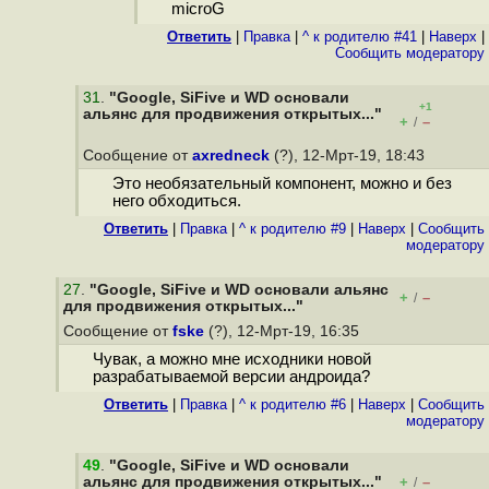
microG
Ответить
|
Правка
|
^ к родителю #41
|
Наверх
|
Cообщить модератору
31
.
"Google, SiFive и WD основали
+1
альянс для продвижения открытых..."
+
–
/
Сообщение от
axredneck
(?), 12-Мрт-19, 18:43
Это необязательный компонент, можно и без
него обходиться.
Ответить
|
Правка
|
^ к родителю #9
|
Наверх
|
Cообщить
модератору
27
.
"Google, SiFive и WD основали альянс
+
–
/
для продвижения открытых..."
Сообщение от
fske
(?), 12-Мрт-19, 16:35
Чувак, а можно мне исходники новой
разрабатываемой версии андроида?
Ответить
|
Правка
|
^ к родителю #6
|
Наверх
|
Cообщить
модератору
49
.
"Google, SiFive и WD основали
альянс для продвижения открытых..."
+
–
/