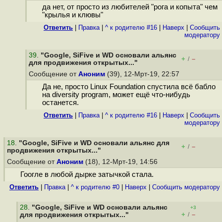
да нет, от просто из любителей "рога и копыта" чем
"крылья и клювы"
Ответить
|
Правка
|
^ к родителю #16
|
Наверх
|
Cообщить
модератору
39
.
"Google, SiFive и WD основали альянс
+
–
/
для продвижения открытых..."
Сообщение от
Аноним
(39), 12-Мрт-19, 22:57
Да не, просто Linux Foundation спустила всё бабло
на diversity program, может ещё что-нибудь
останется.
Ответить
|
Правка
|
^ к родителю #16
|
Наверх
|
Cообщить
модератору
18
.
"Google, SiFive и WD основали альянс для
+
–
/
продвижения открытых..."
Сообщение от
Аноним
(18), 12-Мрт-19, 14:56
Гоогле в любой дырке затычкой стала.
Ответить
|
Правка
|
^ к родителю #0
|
Наверх
|
Cообщить модератору
28
.
"Google, SiFive и WD основали альянс
+3
+
–
для продвижения открытых..."
/