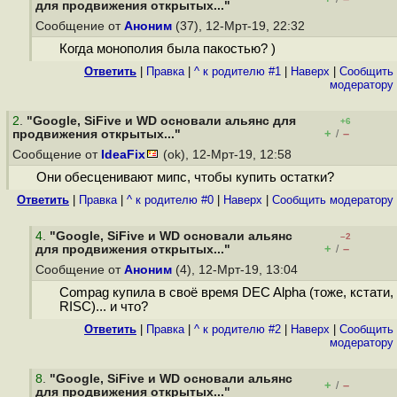
для продвижения открытых..."
Сообщение от
Аноним
(37), 12-Мрт-19, 22:32
Когда монополия была пакостью? )
Ответить
|
Правка
|
^ к родителю #1
|
Наверх
|
Cообщить
модератору
2
.
"Google, SiFive и WD основали альянс для
+6
+
–
продвижения открытых..."
/
Сообщение от
IdeaFix
(ok), 12-Мрт-19, 12:58
Они обесценивают мипс, чтобы купить остатки?
Ответить
|
Правка
|
^ к родителю #0
|
Наверх
|
Cообщить модератору
4
.
"Google, SiFive и WD основали альянс
–2
+
–
для продвижения открытых..."
/
Сообщение от
Аноним
(4), 12-Мрт-19, 13:04
Compag купила в своё время DEC Alpha (тоже, кстати,
RISC)... и что?
Ответить
|
Правка
|
^ к родителю #2
|
Наверх
|
Cообщить
модератору
8
.
"Google, SiFive и WD основали альянс
+
–
/
для продвижения открытых..."