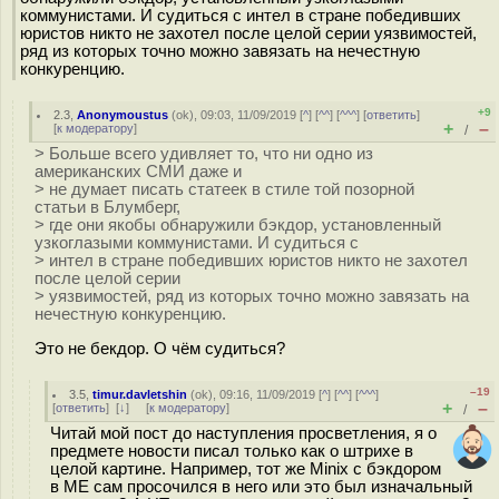
коммунистами. И судиться с интел в стране победивших
юристов никто не захотел после целой серии уязвимостей,
ряд из которых точно можно завязать на нечестную
конкуренцию.
+9
2.3
,
Anonymoustus
(
ok
), 09:03, 11/09/2019 [
^
] [
^^
] [
^^^
] [
ответить
]
+
–
[
к модератору
]
/
> Больше всего удивляет то, что ни одно из
американских СМИ даже и
> не думает писать статеек в стиле той позорной
статьи в Блумберг,
> где они якобы обнаружили бэкдор, установленный
узкоглазыми коммунистами. И судиться с
> интел в стране победивших юристов никто не захотел
после целой серии
> уязвимостей, ряд из которых точно можно завязать на
нечестную конкуренцию.
Это не бекдор. О чём судиться?
–19
3.5
,
timur.davletshin
(
ok
), 09:16, 11/09/2019 [
^
] [
^^
] [
^^^
]
+
–
[
ответить
]
[
↓
] [
к модератору
]
/
Читай мой пост до наступления просветления, я о
предмете новости писал только как о штрихе в
целой картине. Например, тот же Minix с бэкдором
в ME сам просочился в него или это был изначальный