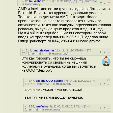
5.42
,
InuYasha
(
?
), 11:23, 11/09/2019 [
^
] [
^^
] [
^^^
] [
ответить
]
+
–
/
[
к модератору
]
AMD и Intel - две ветви группы людей, работавших в
Fairchild. Вся эта конкуренция довольно условная.
Только лично для меня AMD выглядит более
привлекательно в свете интеловских гнилых pr-
активностей, таких как подкупы, агрессивная лживая
реклама, выпуски сырых продктов и т.д., т.д., т.д...
Ну и АМД выгляди большим инноватором, первой
введя контродллер памяти в 86-е ЦП, сделав шину
ГиперТранспорт, NUMA, x86-64 и многое другое.
6.43
,
timur.davletshin
(
ok
), 11:43, 11/09/2019 [
^
] [
^^
]
+
–
/
[
^^^
] [
ответить
]
[
↓
] [
к модератору
]
Это как говорить, что ты не сможешь
конкурировать со своими нынешними
коллегами в будущем, когда вы уволитесь
из ООО "Вектор".
+1
7.47
,
охрана ООО Вектор
(
?
), 14:31, 11/09/2019 [
^
]
+
–
[
^^
] [
^^^
] [
ответить
]
[
к модератору
]
/
а он и не сможет - мы его отп...м!
вам тут не загнивающая америка.
7.55
,
InuYasha
(
?
), 22:05, 11/09/2019 [
^
] [
^^
] [
^^^
]
+
–
/
[
ответить
]
[
к модератору
]