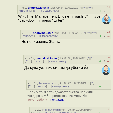
–10
5.9
,
timur.davletshin
(
ok
), 09:34, 11/09/2019 [
^
] [
^^
] [
^^^
]
+
–
[
ответить
]
[
↓
] [
к модератору
]
/
Wiki: Intel Management Engine → push "/" → type
"backdoor" → press "Enter".
–1
6.10
,
Anonymoustus
(
ok
), 09:35, 11/09/2019 [
^
] [
^^
] [
^^^
]
+
–
[
ответить
]
[
к модератору
]
/
Не понимаешь. Жаль.
–6
7.12
,
timur.davletshin
(
ok
), 09:38, 11/09/2019 [
^
] [
^^
]
+
–
[
^^^
] [
ответить
]
[
к модератору
]
/
Да куда уж нам, сирым да убогим 👍
–1
8.16
,
Anonymoustus
(
ok
), 09:42, 11/09/2019 [
^
] [
^^
]
+
–
[
^^^
] [
ответить
]
[
к модератору
]
/
Если у тебя есть доказательства наличия
бэкдора в ME, предоставь их миру Но я т...
текст свёрнут,
показать
–5
9.20
,
timur.davletshin
(
ok
), 09:49, 11/09/2019 [
^
]
+
–
[
^^
] [
^^^
] [
ответить
]
[
к модератору
]