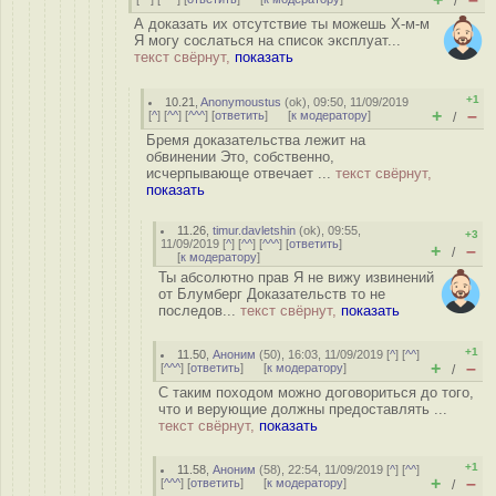
/
А доказать их отсутствие ты можешь Х-м-м
Я могу сослаться на список эксплуат...
текст свёрнут,
показать
+1
10.21
,
Anonymoustus
(
ok
), 09:50, 11/09/2019
+
–
[
^
] [
^^
] [
^^^
] [
ответить
]
[
к модератору
]
/
Бремя доказательства лежит на
обвинении Это, собственно,
исчерпывающе отвечает ...
текст свёрнут,
показать
11.26
,
timur.davletshin
(
ok
), 09:55,
+3
11/09/2019 [
^
] [
^^
] [
^^^
] [
ответить
]
+
–
/
[
к модератору
]
Ты абсолютно прав Я не вижу извинений
от Блумберг Доказательств то не
последов...
текст свёрнут,
показать
+1
11.50
,
Аноним
(
50
), 16:03, 11/09/2019 [
^
] [
^^
]
+
–
[
^^^
] [
ответить
]
[
к модератору
]
/
С таким походом можно договориться до того,
что и верующие должны предоставлять ...
текст свёрнут,
показать
+1
11.58
,
Аноним
(
58
), 22:54, 11/09/2019 [
^
] [
^^
]
+
–
[
^^^
] [
ответить
]
[
к модератору
]
/