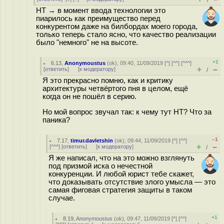
/
HT → в момент ввода технологии это
пиарилось как преимущество перед
конкурентом даже на билбордах моего города,
только теперь стало ясно, что качество реализации
было "немного" не на высоте.
+1
6.13
,
Anonymoustus
(
ok
), 09:40, 11/09/2019 [
^
] [
^^
] [
^^^
]
+
–
[
ответить
]
[
к модератору
]
/
Я это прекрасно помню, как и критику
архитектуры четвёртого пня в целом, ещё
когда он не пошёл в серию.
Но мой вопрос звучал так: к чему тут HT? Что за
паника?
–1
7.17
,
timur.davletshin
(
ok
), 09:44, 11/09/2019 [
^
] [
^^
]
+
–
[
^^^
] [
ответить
]
[
к модератору
]
/
Я же написал, что на это можно взглянуть
под призмой иска о нечестной
конкуренции. И любой юрист тебе скажет,
что доказывать отсутствие злого умысла — это
самая фиговая стратегия защиты в таком
случае.
+1
8.19
,
Anonymoustus
(
ok
), 09:47, 11/09/2019 [
^
] [
^^
]