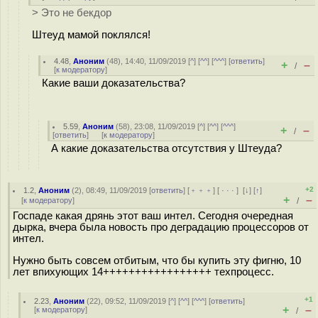
> Это не бекдор
Штеуд мамой поклялся!
4.48
,
Аноним
(
48
), 14:40, 11/09/2019 [
^
] [
^^
] [
^^^
] [
ответить
]
+
–
/
[
к модератору
]
Какие ваши доказательства?
5.59
,
Аноним
(
58
), 23:08, 11/09/2019 [
^
] [
^^
] [
^^^
]
+
–
/
[
ответить
]
[
к модератору
]
А какие доказательства отсутствия у Штеуда?
+2
1.2
,
Аноним
(
2
), 08:49, 11/09/2019 [
ответить
] [
﹢﹢﹢
] [
· · ·
]
[
↓
] [
↑
]
+
–
[
к модератору
]
/
Госпаде какая дрянь этот ваш интел. Сегодня очередная
дырка, вчера была новость про деградацию процессоров от
интел.
Нужно быть совсем отбитым, что бы купить эту фигню, 10
лет впихующих 14+++++++++++++++++ техпроцесс.
+1
2.23
,
Аноним
(
22
), 09:52, 11/09/2019 [
^
] [
^^
] [
^^^
] [
ответить
]
+
–
[
к модератору
]
/