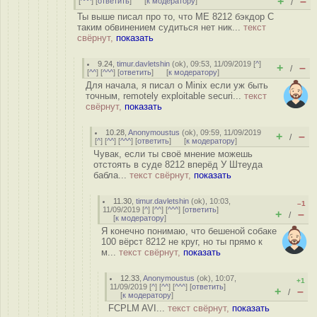
+
–
[
^^^
] [
ответить
]
[
к модератору
]
/
Ты выше писал про то, что ME 8212 бэкдор С
таким обвинением судиться нет ник...
текст
свёрнут,
показать
9.24
,
timur.davletshin
(
ok
), 09:53, 11/09/2019 [
^
]
+
–
/
[
^^
] [
^^^
] [
ответить
]
[
к модератору
]
Для начала, я писал о Minix если уж быть
точным, remotely exploitable securi...
текст
свёрнут,
показать
10.28
,
Anonymoustus
(
ok
), 09:59, 11/09/2019
+
–
/
[
^
] [
^^
] [
^^^
] [
ответить
]
[
к модератору
]
Чувак, если ты своё мнение можешь
отстоять в суде 8212 вперёд У Штеуда
бабла...
текст свёрнут,
показать
11.30
,
timur.davletshin
(
ok
), 10:03,
–1
11/09/2019 [
^
] [
^^
] [
^^^
] [
ответить
]
+
–
/
[
к модератору
]
Я конечно понимаю, что бешеной собаке
100 вёрст 8212 не круг, но ты прямо к
м...
текст свёрнут,
показать
12.33
,
Anonymoustus
(
ok
), 10:07,
+1
11/09/2019 [
^
] [
^^
] [
^^^
] [
ответить
]
+
–
/
[
к модератору
]
FCPLM AVI...
текст свёрнут,
показать