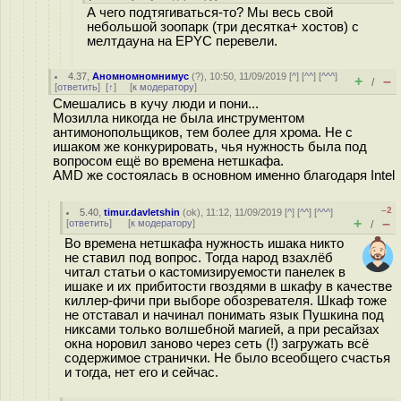
А чего подтягиваться-то? Мы весь свой
небольшой зоопарк (три десятка+ хостов) с
мелтдауна на EPYC перевели.
4.37
,
Аномномномнимус
(
?
), 10:50, 11/09/2019 [
^
] [
^^
] [
^^^
]
+
–
/
[
ответить
]
[
↑
] [
к модератору
]
Смешались в кучу люди и пони...
Мозилла никогда не была инструментом
антимонопольщиков, тем более для хрома. Не с
ишаком же конкурировать, чья нужность была под
вопросом ещё во времена нетшкафа.
AMD же состоялась в основном именно благодаря Intel
–2
5.40
,
timur.davletshin
(
ok
), 11:12, 11/09/2019 [
^
] [
^^
] [
^^^
]
+
–
[
ответить
]
[
к модератору
]
/
Во времена нетшкафа нужность ишака никто
не ставил под вопрос. Тогда народ взахлёб
читал статьи о кастомизируемости панелек в
ишаке и их прибитости гвоздями в шкафу в качестве
киллер-фичи при выборе обозревателя. Шкаф тоже
не отставал и начинал понимать язык Пушкина под
никсами только волшебной магией, а при ресайзах
окна норовил заново через сеть (!) загружать всё
содержимое странички. Не было всеобщего счастья
и тогда, нет его и сейчас.