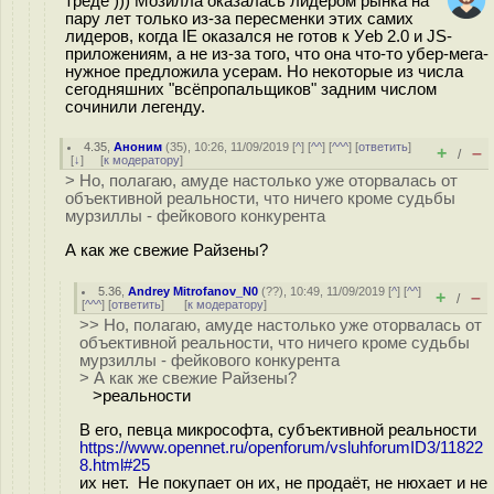
треде ))) Мозилла оказалась лидером рынка на
пару лет только из-за пересменки этих самих
лидеров, когда IE оказался не готов к Уeb 2.0 и JS-
приложениям, а не из-за того, что она что-то убер-мега-
нужное предложила усерам. Но некоторые из числа
сегодняшних "всёпропальщиков" задним числом
сочинили легенду.
4.35
,
Аноним
(
35
), 10:26, 11/09/2019 [
^
] [
^^
] [
^^^
] [
ответить
]
+
–
/
[
↓
] [
к модератору
]
> Но, полагаю, амуде настолько уже оторвалась от
объективной реальности, что ничего кроме судьбы
мурзиллы - фейкового конкурента
А как же свежие Райзены?
5.36
,
Andrey Mitrofanov_N0
(
??
), 10:49, 11/09/2019 [
^
] [
^^
]
+
–
/
[
^^^
] [
ответить
]
[
к модератору
]
>> Но, полагаю, амуде настолько уже оторвалась от
объективной реальности, что ничего кроме судьбы
мурзиллы - фейкового конкурента
> А как же свежие Райзены?
>реальности
В его, певца микрософта, субъективной реальности
https://www.opennet.ru/openforum/vsluhforumID3/11822
8.html#25
их нет. Не покупает он их, не продаёт, не нюхает и не