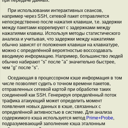
при передаче данных.
При использовании интерактивных сеансов,
например через SSH, сетевой пакет отправляется
непосредственно после нажатия клавиши, т.е. задержки
между пакетами коррелируют с задержками между
нажатиями клавиш. Используя методы статистического
анализа и учитывая, что задержки между нажатиями
обычно зависят от положения клавиши на клавиатуре,
можно с определённой вероятностью воссоздавать
вводимую информацию. Например, большинство людей
обычно набирают "s" после "a" значительно быстрее,
чем "g" после "s".
Оседающая в процессорном кэше информация в том
числе позволяет судить о точном времени пакетов,
отправленных сетевой картой при обработке таких
соединений как SSH. Генерируя определённый поток
трафика атакующий может определить момент
появления новых данных в кэше, связанных с
определённой активностью в системе. Для анализа
содержимого кэша используется метод
Prime+Probe
,
подразумевающий заполнение кэша эталонным