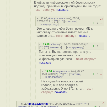
В области информационной безопасности
подход, принятый в юриспруденции, не годит...
текст свёрнут,
показать
12.60
,
Anonymoustus
(
ok
), 05:32,
–1
12/09/2019 [
^
] [
^^
] [
^^^
] [
ответить
]
+
–
/
[
к модератору
]
Это слова ни о чём Возня вокруг ME к
инфобезу отношение имеет весьма
слабое и о...
текст свёрнут,
показать
13.65
,
x3who
(
?
), 00:03, 15/09/2019 [
^
]
+
–
/
[
^^
] [
^^^
] [
ответить
]
[
к модератору
]
Гы-гы-гы Вы пытаетесь протолкнуть
презумпцию невиновности в
информационную безо...
текст свёрнут,
показать
14.66
,
Anonymoustus
(
ok
), 07:42,
+
–
15/09/2019 [
^
] [
^^
] [
^^^
] [
ответить
]
/
[
к модератору
]
Не слушайте голоса в своей
голове, они вас вводят в
заблуждение Я не 171 пыта...
текст
свёрнут,
показать
–1
5.11
,
timur.davletshin
(
ok
), 09:37, 11/09/2019 [
^
] [
^^
] [
^^^
]
+
–
[
ответить
]
[
↓
] [
↑
] [
к модератору
]