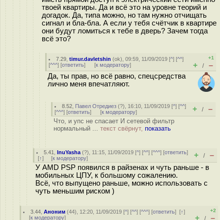
твоей квартиры. Да и всё это на уровне теорий и
догадок. Да, типа можно, но там нужно отчищать
сигнал и бла-бла. А если у тебя счётчик в квартире
они будут ломиться к тебе в дверь? Зачем тогда
всё это?
+1
7.29
,
timur.davletshin
(
ok
), 09:59, 11/09/2019 [
^
] [
^^
]
+
–
[
^^^
] [
ответить
]
[
к модератору
]
/
Да, ты прав, но всё равно, спецсредства
лично меня впечатляют.
8.52
,
Павел Отредиез
(
?
), 16:10, 11/09/2019 [
^
] [
^^
]
+
–
/
[
^^^
] [
ответить
]
[
к модератору
]
Что, и упс не спасает И сетевой фильтр
нормальный ...
текст свёрнут,
показать
5.41
,
InuYasha
(
?
), 11:15, 11/09/2019 [
^
] [
^^
] [
^^^
] [
ответить
]
+
–
/
[
↑
] [
к модератору
]
У AMD PSP появился в райзенах и чуть раньше - в
мобильных ЦПУ, к большому сожалению.
Всё, что выпущено раньше, можно использовать с
чуть меньшим риском )
+2
3.44
,
Аноним
(
44
), 12:20, 11/09/2019 [
^
] [
^^
] [
^^^
] [
ответить
]
[
↑
]
+
–
[
к модератору
]
/