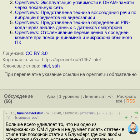
OpenNews: Эксплуатация уязвимости в DRAM-памяти
через локальную сеть
OpenNews: Представлена техника воссоздания речи по
вибрации предметов на видеозаписи
OpenNews: Представлена техника определения PIN-
кода через анализ данных с датчиков смартфона
OpenNews: Отслеживание перемещения в соседней
комнате при помощи динамика и микрофона обычного
ПК
Лицензия:
CC BY 3.0
Короткая ссылка: https://opennet.ru/51467-intel
Ключевые слова:
intel
,
ssh
При перепечатке указание ссылки на opennet.ru обязательно
Обсуждение
Ajax
|
1 уровень
|
Линейный
|
+/-
|
Раскрыть
(66)
всё
|
RSS
+9
1.1
,
timur.davletshin
(
ok
), 08:48, 11/09/2019 [
ответить
] [
﹢﹢﹢
] [
· · ·
]
+
–
[
↓
] [
к модератору
]
/
Больше всего удивляет то, что ни одно из
американских СМИ даже и не думает писать статеек в
стиле той позорной статьи в Блумберг, где они якобы
обнаружили бэкдор, установленный узкоглазыми