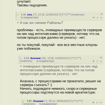
шчупает.
Таковы ощущения.
–2
5.46
,
пох.
(
?
), 14:29, 11/09/2019 [
^
] [
^^
] [
^^^
] [
ответить
]
+
–
[
к модератору
]
/
> А как же свежие Райзены?
проблемы - есть, очевидных преимуществ серверов
на них над интеловскими (серверов, потому что на
голом процессоре далеко не уехать) - нет.
но ты покупай, покупай - вон все местные клоуны
уже побежали.
+2
6.49
,
Аноним
(
35
), 15:06, 11/09/2019 [
^
] [
^^
] [
^^^
]
+
–
[
ответить
]
[
к модератору
]
/
> очевидных преимуществ серверов на них над
интеловскими (серверов, потому что на голом
процессоре далеко не уехать) - нет
Ахахаха, с процессорами не прокатило, решил на
сервера съехать? :)
Ничего, подождите немного, скоро и серверные
процессоры подтянутся на новой архитектуре.
7.67
,
Онаним
(
?
), 00:14, 28/05/2020 [
^
] [
^^
] [
^^^
]
+
–
/
[
ответить
]
[
к модератору
]