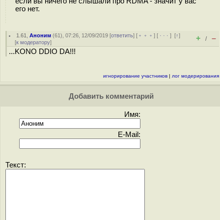
если вы ничего не слышали про RDMA - значит у вас
его нет.
1.61
,
Аноним
(
61
), 07:26, 12/09/2019 [
ответить
] [
﹢﹢﹢
] [
· · ·
]
[
↑
]
+
–
/
[
к модератору
]
...KONO DDIO DA!!!
игнорирование участников
|
лог модерирования
Добавить комментарий
Имя:
E-Mail:
Текст: