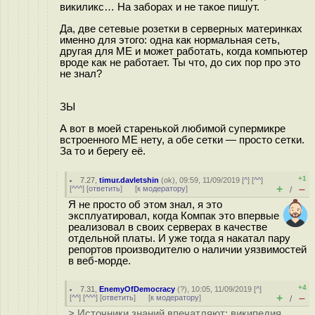
викиликс… На заборах и не такое пишут.
Да, две сетевые розетки в серверных материнках
именно для этого: одна как нормальная сеть,
другая для ME и может работать, когда компьютер
вроде как не работает. Ты что, до сих пор про это
не знал?
ЗЫ
А вот в моей старенькой любимой супермикре
встроенного ME нету, а обе сетки — просто сетки.
За то и берегу её.
+1
7.27
,
timur.davletshin
(
ok
), 09:59, 11/09/2019 [
^
] [
^^
]
+
–
[
^^^
] [
ответить
]
[
к модератору
]
/
Я не просто об этом знал, я это
эксплуатировал, когда Компак это впервые
реализовал в своих серверах в качестве
отдельной платы. И уже тогда я накатал пару
репортов производителю о наличии уязвимостей
в веб-морде.
+4
7.31
,
EnemyOfDemocracy
(
?
), 10:05, 11/09/2019 [
^
]
+
–
[
^^
] [
^^^
] [
ответить
]
[
к модератору
]
/
> Источники знаний впечатляют: википедия,