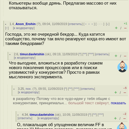
Копьютеры вообще дрянь. Предлагаю массово от них
отказываться.
+1
1.4
,
Anon_Erohin
(
?
), 09:04, 11/09/2019 [
ответить
] [
﹢﹢﹢
] [
· · ·
]
[
↓
]
+
–
[
↑
] [
к модератору
]
/
Господа, это же очередной бекдор... Куда катится
сообщество, почему так вяло реагируют когда его имеют вот
такими бекдорами?
2.6
,
timur.davletshin
(
ok
), 09:19, 11/09/2019 [
^
] [
^^
] [
^^^
] [
ответить
]
+
–
/
[
к модератору
]
Что выгоднее, вложиться в разработку скажем
нового поколения процессоров или в поиски
уязвимостей у конкурентов? Просто в рамках
мысленного эксперимента.
–5
3.25
,
пох.
(
?
), 09:55, 11/09/2019 [
^
] [
^^
] [
^^^
] [
ответить
]
+
–
[
к модератору
]
/
в разработку Потому что все чудо-идеи у тебя общие с
конкурентами, принципиальн...
большой текст свёрнут,
показать
–2
4.34
,
timur.davletshin
(
ok
), 10:09, 11/09/2019 [
^
] [
^^
] [
^^^
]
+
–
[
ответить
]
[
к модератору
]
/
О, плакальщик об упущенном величии FF в