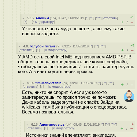
+1
5.15
,
Аноним
(
15
), 09:42, 11/09/2019 [
^
] [
^^
] [
^^^
] [
ответить
]
+
–
[
↑
] [
к модератору
]
/
У человека явно амудэ чешется, а вы ему такие
вопросы задаете.
+5
4.8
,
Голубой гигант
(
?
), 09:25, 11/09/2019 [
^
] [
^^
] [
^^^
]
+
–
[
ответить
]
[
↑
] [
к модератору
]
/
У AMD есть свой Intel ME под названием AMD PSP. В
общем, теперь нужно держать все компы оффлайн,
чтобы данные не "сливались", если ты заинтересуешь
кого. А в инет ходить через проксю.
5.14
,
timur.davletshin
(
ok
), 09:41, 11/09/2019 [
^
] [
^^
] [
^^^
]
+
–
/
[
ответить
]
[
↓
] [
к модератору
]
Есть, никто не спорит. А если уж кого-то
заинтересуешь, то прокся точно не поможет.
Даже кабель выдернутый не спасёт. Зайди на
wikileaks, там была публикация о спецсредствах.
Весьма познавательная.
–1
6.18
,
Anonymoustus
(
ok
), 09:45, 11/09/2019 [
^
] [
^^
] [
^^^
]
+
–
[
ответить
]
[
↓
] [
к модератору
]
/
Источники знаний впечатляют: википедия,