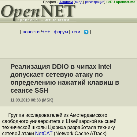
Профиль:
Аноним
(
вход
|
регистрация
)
неRU
opennet.me
[
новости
/
+++
|
форум
|
теги
|
]
Реализация DDIO в чипах Intel
допускает сетевую атаку по
определению нажатий клавиш в
сеансе SSH
11.09.2019 08:38 (MSK)
Группа исследователей из Амстердамского
свободного университета и Швейцарской высшей
технической школы Цюриха разработала технику
сетевой атаки
NetCAT
(Network Cache ATtack),