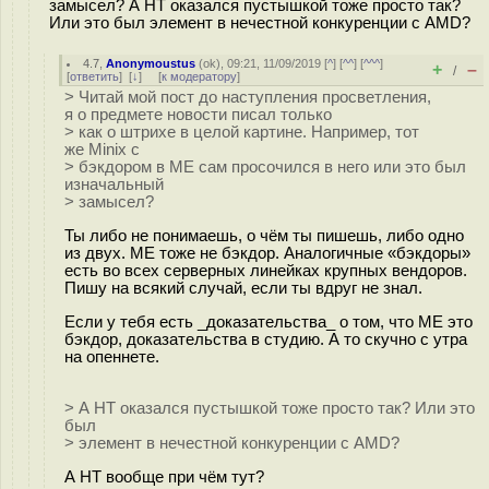
замысел? А HT оказался пустышкой тоже просто так?
Или это был элемент в нечестной конкуренции с AMD?
4.7
,
Anonymoustus
(
ok
), 09:21, 11/09/2019 [
^
] [
^^
] [
^^^
]
+
–
/
[
ответить
]
[
↓
] [
к модератору
]
> Читай мой пост до наступления просветления,
я о предмете новости писал только
> как о штрихе в целой картине. Например, тот
же Minix с
> бэкдором в ME сам просочился в него или это был
изначальный
> замысел?
Ты либо не понимаешь, о чём ты пишешь, либо одно
из двух. ME тоже не бэкдор. Аналогичные «бэкдоры»
есть во всех серверных линейках крупных вендоров.
Пишу на всякий случай, если ты вдруг не знал.
Если у тебя есть _доказательства_ о том, что ME это
бэкдор, доказательства в студию. А то скучно с утра
на опеннете.
> А HT оказался пустышкой тоже просто так? Или это
был
> элемент в нечестной конкуренции с AMD?
А HT вообще при чём тут?