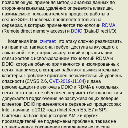
позволяющую, применяя методы анализа данных по
сторонним каналам, удалённо определять клавиши,
нажимаемые пользователем в процессе работы в
сеансе SSH. Проблема проявляется только на
серверах, в которых применяются технологии
RDMA
(Remote direct memory access) и
DDIO
(Data-Direct I/O).
Компания Intel
считает
, что атаку сложно реализовать
на практике, так как она требует доступа атакующего к
локальной сети, стерильных условий и организации
связи хостов с использованием технологий RDMA и
DDIO, которые обычно применяются в изолированных
сетях, например, в которых работают вычислительные
кластеры. Проблеме присвоен незначительный уровень
опасности (CVSS 2.6,
CVE-2019-11184
) и дана
рекомендация не включать DDIO и RDMA в локальных
сетях, в которых не обеспечен периметр безопасности и
допускается подключение не заслуживающих доверие
клиентов. DDIO применяется в серверных процессорах
Intel, начиная с 2012 года (Intel Xeon E5, E7 и SP).
Системы на базе процессоров AMD и других
производителей не подвержены проблеме, так как не
поддерживают сохранение передаваемых по сети