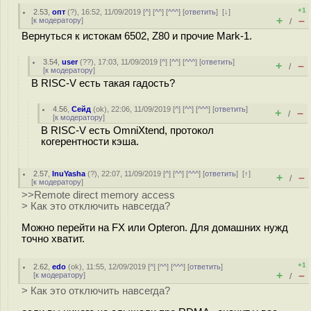
+1
2.53
,
опт
(
?
), 16:52, 11/09/2019 [
^
] [
^^
] [
^^^
] [
ответить
]
[
↓
]
+
–
[
к модератору
]
/
Вернуться к истокам 6502, Z80 и прочие Mark-1.
3.54
,
user
(
??
), 17:03, 11/09/2019 [
^
] [
^^
] [
^^^
] [
ответить
]
+
–
/
[
к модератору
]
В RISC-V есть такая гадость?
4.56
,
Сейд
(
ok
), 22:06, 11/09/2019 [
^
] [
^^
] [
^^^
] [
ответить
]
+
–
/
[
к модератору
]
В RISC-V есть OmniXtend, протокол
когерентности кэша.
2.57
,
InuYasha
(
?
), 22:07, 11/09/2019 [
^
] [
^^
] [
^^^
] [
ответить
]
[
↑
]
+
–
/
[
к модератору
]
>>Remote direct memory access
> Как это отключить навсегда?
Можно перейти на FX или Opteron. Для домашних нужд
точно хватит.
+1
2.62
,
edo
(
ok
), 11:55, 12/09/2019 [
^
] [
^^
] [
^^^
] [
ответить
]
+
–
[
к модератору
]
/
> Как это отключить навсегда?