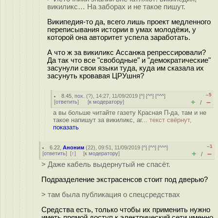
викиликс… На заборах и не такое пишут.
Википедия-то да, всего лишь проект медленного
переписывания истории в умах молодёжи, у
которой она авторитет успела заработать.
А что ж за викиликс Ассанжа репрессировали?
Да так что все "свободные" и "демократические"
засунули свои языки туда, куда им сказала их
засунуть кровавая ЦРУшня?
–5
8.45
,
пох.
(
?
), 14:27, 11/09/2019 [
^
] [
^^
] [
^^^
]
+
–
[
ответить
]
[
к модератору
]
/
а вы больше читайте газету Красная П-да, там и не
такое напишут за викиликс, аг...
текст свёрнут,
показать
–1
6.22
,
Аноним
(
22
), 09:51, 11/09/2019 [
^
] [
^^
] [
^^^
]
+
–
[
ответить
]
[
↑
] [
к модератору
]
/
> Даже кабель выдернутый не спасёт.
Подразделение экстрасенсов стоит под дверью?
> там была публикация о спецсредствах
Средства есть, только чтобы их применить нужно
иметь прямой доступ к электрический сети именно