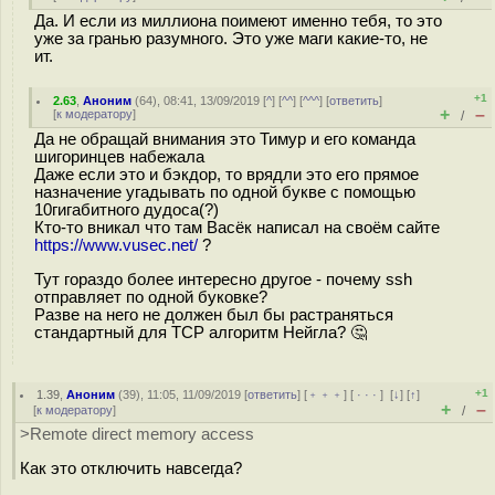
Да. И если из миллиона поимеют именно тебя, то это
уже за гранью разумного. Это уже маги какие-то, не
ит.
+1
2.63
,
Аноним
(
64
), 08:41, 13/09/2019 [
^
] [
^^
] [
^^^
] [
ответить
]
+
–
[
к модератору
]
/
Да не обращай внимания это Тимур и его команда
шигоринцев набежала
Даже если это и бэкдор, то врядли это его прямое
назначение угадывать по одной букве с помощью
10гигабитного дудоса(?)
Кто-то вникал что там Васёк написал на своём сайте
https://www.vusec.net/
?
Тут гораздо более интересно другое - почему ssh
отправляет по одной буковке?
Разве на него не должен был бы растраняться
стандартный для TCP алгоритм Нейгла? 🤔
+1
1.39
,
Аноним
(
39
), 11:05, 11/09/2019 [
ответить
] [
﹢﹢﹢
] [
· · ·
]
[
↓
] [
↑
]
+
–
[
к модератору
]
/
>Remote direct memory access
Как это отключить навсегда?