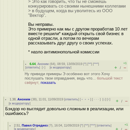
> Это как говорить, что ты не сможешь
конкурировать со своими нынешними коллегами
> в будущем, когда вы уволитесь из ООО
"Вектор".
Вы неправы.
Это примерно как мы с другом проработав 10 лет
вместе решили* каждый открыть свой бизнес в
одной отрасли, а потом по вечерам
рассказывать друг другу о своих успехах.
* назло антимонопольной комиссии
+1
6.64
,
Аноним
(
64
), 08:59, 13/09/2019 [
^
] [
^^
] [
^^^
]
+
–
[
ответить
]
[
↑
] [
к модератору
]
/
Ну приведи примеры Э особенно вот этого Хочу
послушать твои оправдания, ведь что...
большой текст
свёрнут,
показать
1.38
,
Аноним
(
38
), 11:01, 11/09/2019 [
ответить
] [
﹢﹢﹢
] [
· · ·
]
[
↓
] [
↑
]
+
–
/
[
к модератору
]
Бэкдор но выглядит довольно сложным в реализации, или
ошибаюсь?
+1
2.51
,
Павел Отредиез
(
?
), 16:04, 11/09/2019 [
^
] [
^^
] [
^^^
] [
ответить
]
+
–
[
к модератору
]
/