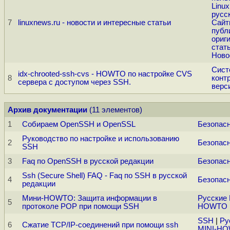
Linux
русс
7
linuxnews.ru - новости и интересные статьи
Сайт
публ
ориг
стат
Ново
Сист
idx-chrooted-ssh-cvs - HOWTO по настройке CVS
8
конт
сервера с доступом через SSH.
верс
Архив документации
(11 элементов)
1
Собираем OpenSSH и OpenSSL
Безопас
Руководство по настройке и использованию
2
Безопас
SSH
3
Faq по OpenSSH в русской редакции
Безопас
Ssh (Secure Shell) FAQ - Faq по SSH в русской
4
Безопас
редакции
Мини-HOWTO: Защита информации в
Русские 
5
протоколе POP при помощи SSH
HOWTO
SSH
|
Ру
6
Сжатие TCP/IP-соединений при помощи ssh
MINI-H