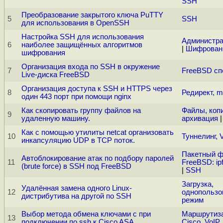
SSH
Преобразование закрытого ключа PuTTY
5
SSH
для использования в OpenSSH
Настройка SSH для использования
Администра
6
наиболее защищённых алгоритмов
|
Шифрован
шифрования
Организация входа по SSH в окружение
7
FreeBSD сп
Live-диска FreeBSD
Организация доступа к SSH и HTTPS через
8
Редирект, m
один 443 порт при помощи nginx
Как скопировать группу файлов на
Файлы, коп
9
удаленную машину.
архивация
Как с помощью утилиты netcat организовать
10
Туннелинг,
инкапсуляцию UDP в TCP поток.
Пакетный ф
Автоблокирование атак по подбору паролей
11
FreeBSD: ipfw
(brute force) в SSH под FreeBSD
|
SSH
Загрузка,
Удалённая замена одного Linux-
12
однопользо
дистрибутива на другой по SSH
режим
Выбор метода обмена ключами с при
Маршрутиз
13
подключении по ssh к Cisco ASA
Cisco, VoIP