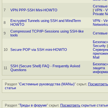
Сетевые
7
VPN PPP-SSH Mini-HOWTO
|
VPN - Vi
Private 
Encrypted Tunnels using SSH and MindTerm
VPN - Vir
8
HOWTO
Networks
Compressed TCP/IP-Sessions using SSH-like
9
Сетевые
tools
Безопасн
Security
|
10
Secure POP via SSH mini-HOWTO
Серверн
приложен
Mail
Безопасн
SSH (Secure Shell) FAQ - Frequently Asked
11
защита
Questions
информа
Раздел "
Системные руководства (MANы)
" скрыт.
Посмотреть
статьи
Раздел "
Треды в форуме
" скрыт.
Посмотреть
скрытые статьи