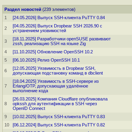
Раздел новостей
(239 элементов)
1
[24.05.2026] Выпуск SSH-клиента PuTTY 0.84
[04.05.2026] Выпуск Dropbear SSH 2026.90 с
2
устранением уязвимостей
[18.11.2025] Разработчики openSUSE развивают
3
zssh, реализацию SSH на языке Zig
4
[11.10.2025] Обновление OpenSSH 10.2
5
[06.10.2025] Релиз OpenSSH 10.1
[12.05.2025] Уязвимость в Dropbear SSH,
6
допускающая подстановку команд в dbclient
[18.04.2025] Уязвимость в SSH-сервере из
7
Erlang/OTP, допускающая удалённое
выполнение кода
[26.03.2025] Компания Cloudflare опубликовала
8
opkssh для аутентификации в SSH через
OpenID Connect
9
[10.02.2025] Выпуск SSH-клиента PuTTY 0.83
10
[06.12.2024] Выпуск SSH-клиента PuTTY 0.82