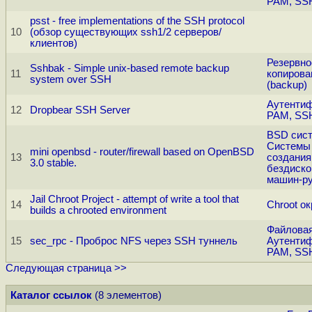
PAM, SS
psst - free implementations of the SSH protocol
10
(обзор существующих ssh1/2 серверов/
клиентов)
Резервно
Sshbak - Simple unix-based remote backup
11
копирова
system over SSH
(backup)
Аутентиф
12
Dropbear SSH Server
PAM, SS
BSD сис
Системы
mini openbsd - router/firewall based on OpenBSD
13
создания
3.0 stable.
бездиск
машин-р
Jail Chroot Project - attempt of write a tool that
14
Chroot о
builds a chrooted environment
Файловая
15
sec_rpc - Проброс NFS через SSH туннель
Аутентиф
PAM, SS
Следующая страница >>
Каталог ссылок
(8 элементов)