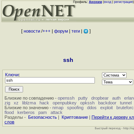
Профиль:
Аноним
(
вход
|
регистрация
)
[
новости
/
+++
|
форум
|
теги
|
]
ssh
Ключи
:
Близкие по совпадению -
openssh
putty
dropbear
auth
erla
zig
xz
liblzma
hack
openpubkey
opkssh
backdoor
tunnel
Близкие по значению -
nmap
spoofing
ddos
exploit
brutefor
flood
kerberos
pam
attack
Разделы -
Безопасность
|
Криптование
|
Перейти к дереву к
слов
Быстрый переход - http://o