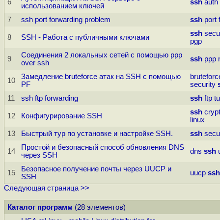
6
ssh
auth
использованием ключей
7
ssh port forwarding problem
ssh
port
ssh
secu
8
SSH - Работа с публичными ключами
pgp
Соединения 2 локальных сетей с помощью ppp
9
ssh
ppp
over ssh
Замедление bruteforce атак на SSH с помощью
bruteforc
10
PF
security
11
ssh ftp forwarding
ssh
ftp
t
ssh
cryp
12
Конфигурирование SSH
linux
13
Быстрый тур по установке и настройке SSH.
ssh
secu
Простой и безопасный способ обновления DNS
14
dns
ssh
через SSH
Безопасное получение почты через UUCP и
15
uucp
ssh
SSH
Следующая страница >>
Каталог программ
(28 элементов)