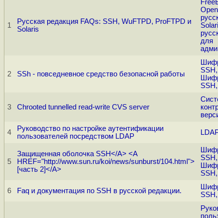
Free
Open
русс
Русская редакция FAQs: SSH, WuFTPD, ProFTPD и
1
Solar
Solaris
русс
для
адми
Шифр
SSH,
2
SSh - повседневное средство безопасной работы
Шифр
SSH,
Сист
3
Chrooted tunnelled read-write CVS server
конт
верс
Руководство по настройке аутентификации
4
LDAP
пользователей посредством LDAP
Шифр
Защищенная оболочка SSH</A> <A
SSH,
5
HREF="http://www.sun.ru/koi/news/sunburst/104.html">
Шифр
[часть 2]</A>
SSH,
Шифр
6
Faq и документация по SSH в русской редакции.
SSH,
Руко
поль