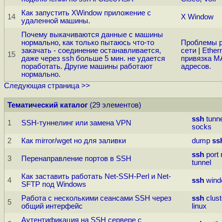
Как запустить XWindow приложение с
14
X Window
удаленной машины.
Почему выкачиваются данные с машины
нормально, как только пытаюсь что-то
Проблемы 
закачать - соединение останавливается,
сети
|
Ether
15
даже через ssh больше 5 мин. не удается
привязка 
поработать. Другие машины работают
адресов.
нормально.
Следующая страница >>
Тематический каталог
(29 элементов)
ssh
tunn
1
SSH-туннелинг или замена VPN
socks
2
Как mirror/wget но для заливки
dump
ss
ssh
port
3
Перенаправление портов в SSH
tunnel
Как заставить работать Net-SSH-Perl и Net-
4
ssh
win
SFTP под Windows
Работа с несколькими сеансами SSH через
ssh
clust
5
общий интерфейс
linux
Аутентификация на SSH сервере с