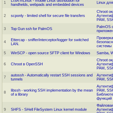
LISA mLinux - mobile Linux distribution for
1
Linux дл
handhelds, webpads and embedded devices
Chroot о
2
scponly - limited shell for secure file transfers
Аутентиф
PAM, SS
PalmOS 
3
Top Gun ssh for PalmOS
приложе
Проверк
Ettercap - sniffer/interceptor/logger for switched
4
безопасн
LAN.
системы
5
WinSCP - open source SFTP client for Windows
Samba, 
Chroot о
6
Chroot в OpenSSH
Аутентиф
PAM, SS
autossh - Automatically restart SSH sessions and
Аутентиф
7
tunnels
PAM, SS
Аутентиф
libssh - working SSH implementation by the mean
PAM, SS
8
of a library
Библиоте
функций
Файловая
9
SHFS - SHell FileSystem Linux kernel module
Аутентиф