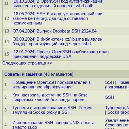
[16.10.2024] В OpenSSH код аутентификации
11
вынесен в отдельный процесс sshd-auth
[16.05.2024] SSH-бэкдор, установленный при
12
взломе kernel.org, два года оставался
незамеченным
13
[07.04.2024] Выпуск Dropbear SSH 2024.84
[30.03.2024] В библиотеке xz/liblzma выявлен
14
бэкдор, организующий вход через sshd
[12.01.2024] Проект OpenSSH опубликовал план
15
прекращения поддержки DSA
Следующая страница >>
Советы и заметки
(43 элементов)
Помещение OpenSSH пользователей в
SSH
|
Поме
1
изолированное sftp окружение
программ в 
Как настроить доступ по SSH на базе
2
SSH
секретных ключей без ввода пароля.
Туннели с использованием SSH. Режим
Туннелинг,
3
эмуляции Socks proxy в SSH
|
Socks pro
Увеличение
Использование SSH поверх UNIX-сокета
4
безопасност
вместо sudo