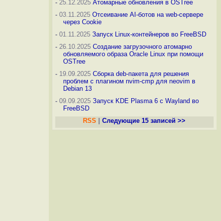
-
25.12.2025
Атомарные обновления в OSTree
-
03.11.2025
Отсеивание AI-ботов на web-сервере
через Cookie
-
01.11.2025
Запуск Linux-контейнеров во FreeBSD
-
26.10.2025
Создание загрузочного атомарно
обновляемого образа Oracle Linux при помощи
OSTree
-
19.09.2025
Сборка deb-пакета для решения
проблем с плагином nvim-cmp для neovim в
Debian 13
-
09.09.2025
Запуск KDE Plasma 6 с Wayland во
FreeBSD
RSS
|
Следующие 15 записей >>