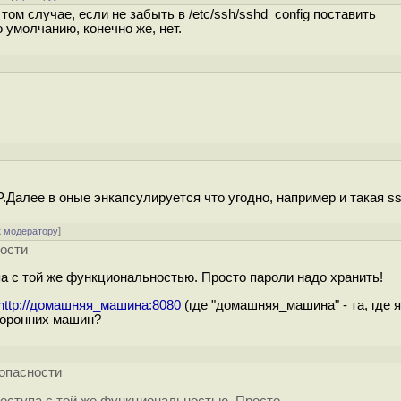
 том случае, если не забыть в /etc/ssh/sshd_config поставить
 умолчанию, конечно же, нет.
.Далее в оные энкапсулируется что угодно, например и такая ssh
к модератору
]
ности
 с той же функциональностью. Просто пароли надо хранить!
http://домашняя_машина:8080
(где "домашняя_машина" - та, где 
сторонних машин?
зопасности