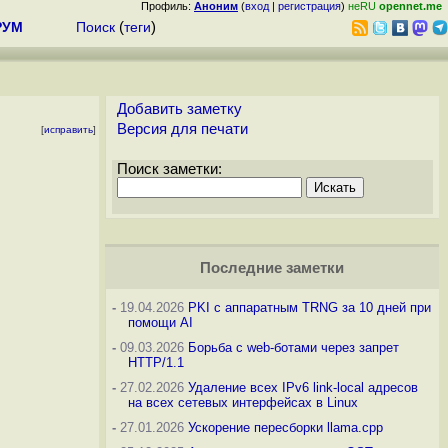
Профиль:
Аноним
(
вход
|
регистрация
)
неRU
opennet.me
РУМ
Поиск
(
теги
)
Добавить заметку
Версия для печати
[
исправить
]
Поиск заметки:
Последние заметки
-
19.04.2026
PKI с аппаратным TRNG за 10 дней при
помощи AI
-
09.03.2026
Борьба с web-ботами через запрет
HTTP/1.1
-
27.02.2026
Удаление всех IPv6 link-local адресов
на всех сетевых интерфейсах в Linux
-
27.01.2026
Ускорение пересборки llama.cpp