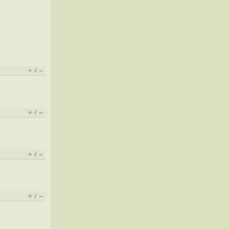
+
–
/
+
–
/
+
–
/
+
–
/