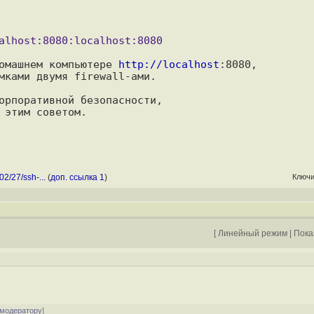
омашнем компьютере 
http://localhost
:8080, 

мками двумя firewall-ами.

орпоративной безопасности, 

02/27/ssh-...
(
доп. ссылка 1
)
Ключ
[
Линейный режим
|
Пока
 модератору
]