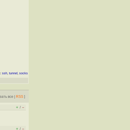
и:
ssh
,
tunnel
,
socks
зать все
|
RSS
]
+
–
/
+
–
/