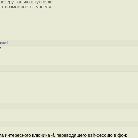
 юзеру только к туннелю
ает возможность туннеля
тору
]
?
ма интересного ключика -f, переводящего ssh-сессию в фон: