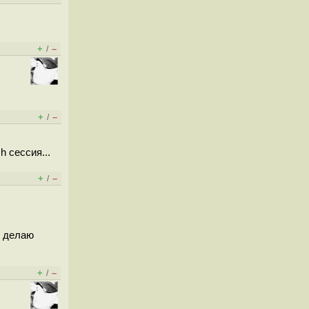
+
–
/
+
–
/
 сессия...
+
–
/
я делаю
+
–
/