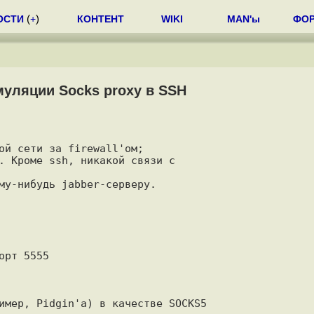
ОСТИ
(
+
)
КОНТЕНТ
WIKI
MAN'ы
ФО
муляции Socks proxy в SSH
ой сети за firewall'ом;

. Кроме ssh, никакой связи с

му-нибудь jabber-серверу.

рт 5555 

имер, Pidgin'а) в качестве SOCKS5
