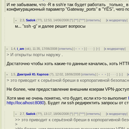
И не забываем, что -R в ssh'е так будет работать _только_ в
конфигурационный параметр "Gateway_ports" в "YES", чего по
2.3
,
Sadok
(
??
), 12:53, 14/06/2008 [
^
] [
^^
] [
^^^
] [
ответить
]
[
к модератору
]
м... "ssh -g" и далее решит вопросы
1.4
,
i_am
(
ok
), 11:35, 17/06/2008 [
ответить
] [
﹢﹢﹢
] [
· · ·
]
[
↑
] [
к модератору
]
> И открыты порты наружу .
Достаточно чтобы хоть какие-то данные качались, хоть HTTP
1.5
,
Дмитрий Ю. Карпов
(
?
), 12:02, 18/06/2008 [
ответить
] [
﹢﹢﹢
] [
· · ·
]
[
↓
] [
> это приводит к серьёзной бреши в корпоративной безопас
Не более, чем предоставление внешним юзерам VPN-доступа
Хотя мне не очень понятно, что будет, если кто-то выполнит
http://localhost:8080
). Будет ли ssh редиректить запросы от 
2.7
,
Sadok
(
??
), 13:17, 18/06/2008 [
^
] [
^^
] [
^^^
] [
ответить
]
[
к модератору
]
>> это приводит к серьёзной бреши в корпоративной бе
>