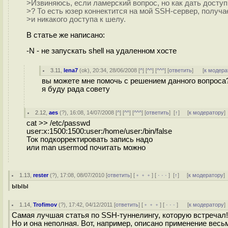
>Извиняюсь, если ламерский вопрос, но как дать доступ
>? То есть юзер коннектится на мой SSH-сервер, получ
>и никакого доступа к шелу.
В статье же написано:
-N - не запускать shell на удаленном хосте
3.11
,
lena7
(
ok
), 20:34, 28/06/2008 [
^
] [
^^
] [
^^^
] [
ответить
]
[
к модера
вы можете мне помочь с решением данного вопроса
я буду рада совету
2.12
,
aes
(
?
), 16:08, 14/07/2008 [
^
] [
^^
] [
^^^
] [
ответить
]
[
↑
] [
к модератору
]
cat >> /etc/passwd
user:x:1500:1500:user:/home/user:/bin/false
Ток подкорректировать запись надо
или man usermod почитать можно
1.13
,
rester
(
?
), 17:08, 08/07/2010 [
ответить
] [
﹢﹢﹢
] [
· · ·
]
[
↑
] [
к модератору
]
ыыы
1.14
,
Trofimov
(
?
), 17:42, 04/12/2011 [
ответить
] [
﹢﹢﹢
] [
· · ·
]
[
к модератору
]
Самая лучшая статья по SSH-туннелингу, которую встречал!
Но и она неполная. Вот, например, описано применение весь