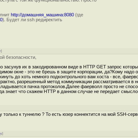
оступа с той же функциональностью. Просто
олнит
http://домашняя_машина:8080
(где
80
). Будет ли ssh редиректить
у
]
ой безопасности,
но засунув их в закодированном виде в HTTP GET запрос которы
димом окне - это не брешь в защите корпорации, да?Кому надо 
инуть до хоть немного подконтрольного вам хоста - все, фаерв
трактно, разрешенный метод коммуникации рассматривается в н
акладывается пачка протоколов.Далее фаерволл просто не спос
уда знает что скажем HTTP в данном случае не передает смысл
у только к туннелю ? То есть юзер коннектится на мой SSH-серв
ру
]