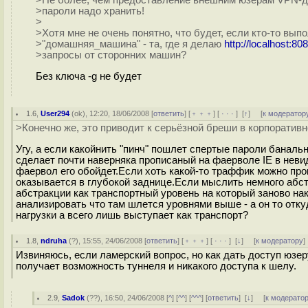
>Не более, чем предоставление внешним юзерам VPN-д
>пароли надо хранить!
>
>Хотя мне не очень понятно, что будет, если кто-то вып
>"домашняя_машина" - та, где я делаю
http://localhost:80
>запросы от сторонних машин?
Без ключа -g не будет
1.6
,
User294
(
ok
), 12:20, 18/06/2008 [
ответить
] [
﹢﹢﹢
] [
· · ·
]
[
↑
] [
к модератор
>Конечно же, это приводит к серьёзной бреши в корпоративн
Угу, а если какойнить "пинч" пошлет спертые пароли баналь
сделает почти наверняка прописаный на фаерволе IE в неви
фаервол его обойдет.Если хоть какой-то траффик можно прок
оказывается в глубокой заднице.Если мыслить немного абс
абстракции как транспортный уровень на который заново н
анализировать что там шлется уровнями выше - а он то отк
нагрузки а всего лишь выступает как транспорт?
1.8
,
ndruha
(
?
), 15:55, 24/06/2008 [
ответить
] [
﹢﹢﹢
] [
· · ·
]
[
↓
] [
к модератору
]
Извиняюсь, если ламерский вопрос, но как дать доступ юзер
получает возможность туннеля и никакого доступа к шелу.
2.9
,
Sadok
(
??
), 16:50, 24/06/2008 [
^
] [
^^
] [
^^^
] [
ответить
]
[
↓
] [
к модерато