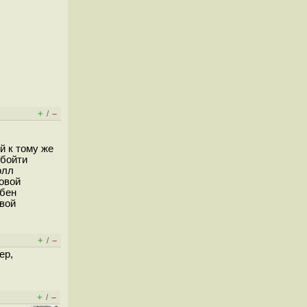
+
–
/
й к тому же
обойти
олл
овой
обен
овой
+
–
/
ер,
+
–
/