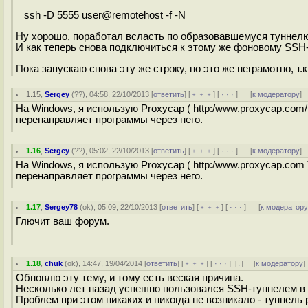
ssh -D 5555 user@remotehost -f -N
Ну хорошо, поработал всласть по образовавшемуся туннел
И как теперь снова подключиться к этому же фоновому SSH
Пока запускаю снова эту же строку, но это же неграмотно, т.
1.15
,
Sergey
(
??
), 04:58, 22/10/2013 [
ответить
] [
﹢﹢﹢
] [
· · ·
]
[
к модератору
]
На Windows, я использую Proxyсap ( http:/www.proxycap.com
перенаправляет программы через него.
1.16
,
Sergey
(
??
), 05:02, 22/10/2013 [
ответить
] [
﹢﹢﹢
] [
· · ·
]
[
к модератору
]
На Windows, я использую Proxyсap ( http:/www.proxycap.com
перенаправляет программы через него.
1.17
,
Sergey78
(
ok
), 05:09, 22/10/2013 [
ответить
] [
﹢﹢﹢
] [
· · ·
]
[
к модератор
Глючит ваш форум.
1.18
,
chuk
(
ok
), 14:47, 19/04/2014 [
ответить
] [
﹢﹢﹢
] [
· · ·
]
[
↓
] [
к модератору
]
Обновлю эту тему, и тому есть веская причина.
Несколько лет назад успешно пользовался SSH-туннелем в в
Проблем при этом никаких и никогда не возникало - туннель 