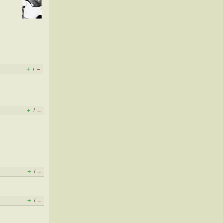
+
–
/
+
–
/
+
–
/
+
–
/