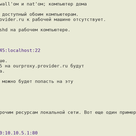
wall'ом и nat'ом; компьютер дома

 доступный обоим компьютерам. 

ovider.ru к рабочей машине отсутствует.

shd на рабочем компьютере.

е.

5 на ourproxy.provider.ru будут

.

 можно будет попасть на эту

рочим ресурсам локальной сети. Вот еще один пример.