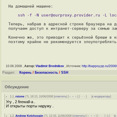
На домашней машине:

Теперь, набрав в адресной строке браузера на д
получаем доступ к интранет-серверу за семью за
Конечно же, это приводит к серьёзной бреши в к
10.06.2008 ,
Автор:
Vladimir Brednikov
, Источник:
http://bappoy.pp.ru/2008/
Раздел:
Корень
/
Безопасность
/
SSH
Обсуждение
1.1
,
rstone
(
?
), 18:13, 10/06/2008 [
ответить
] [
﹢﹢﹢
] [
· · ·
]
[
к модератору
]
Угу , 2 firewall-a .
И открыты порты наружу .
1.2
,
Andrew Kolchoogin
(
?
), 12:33, 11/06/2008 [
ответить
] [
﹢﹢﹢
] [
· · ·
]
[
↓
] [
к