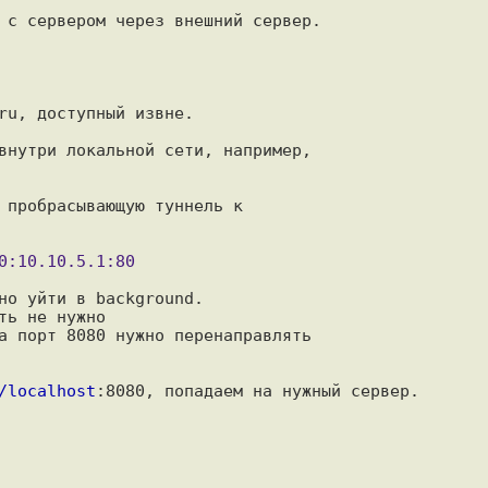
 с сервером через внешний сервер.

ru, доступный извне.

внутри локальной сети, например,

 пробрасывающую туннель к

но уйти в background.

ь не нужно

а порт 8080 нужно перенаправлять

/localhost
:8080, попадаем на нужный сервер.
