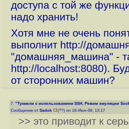
доступа с той же функц
надо хранить!
Хотя мне не очень понят
выполнит
http:/
/домашня
"домашняя_машина" - та
http://localhost:8080
). Бу
от сторонних машин?
7.
"Туннели с использованием SSH. Режим эмуляции Socks
Сообщение от
Sadok
(??) on 18-Июн-08, 13:17
>> это приводит к сер