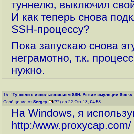
туннелю, выключил сво
И как теперь снова под
SSH-процессу?
Пока запускаю снова эту
неграмотно, т.к. процес
нужно.
15.
"Туннели с использованием SSH. Режим эмуляции Socks 
Сообщение от
Sergey
(??) on 22-Окт-13, 04:58
На Windows, я использу
http:/www.proxycap.com
/