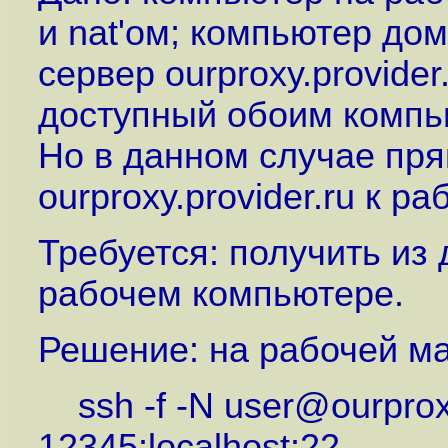
и nat'ом; компьютер дом
сервер ourproxy.provide
доступный обоим компь
Но в данном случае пря
ourproxy.provider.ru к р
Требуется: получить из 
рабочем компьютере.
Решение: на рабочей м
ssh -f -N user@ourproxy
12345:localhost:22