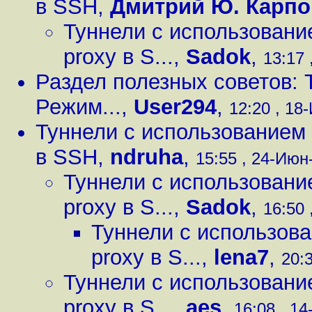
в SSH
,
Дмитрий Ю. Карпо
Туннели с использован
proxy в S...
,
Sadok
,
13:17 
Раздел полезных советов: 
Режим...
,
User294
,
12:20 , 18
Туннели с использованием
в SSH
,
ndruha
,
15:55 , 24-Июн-
Туннели с использован
proxy в S...
,
Sadok
,
16:50 
Туннели с использов
proxy в S...
,
lena7
,
20:3
Туннели с использован
proxy в S...
,
aes
,
16:08 , 14