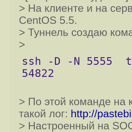
> На клиенте и на се
CentOS 5.5.
> Туннель создаю кома
>
ssh -D -N 5555  t
54822
> По этой команде на 
такой лог:
http://paste
> Настроенный на SO