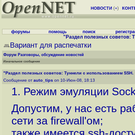
НОВОСТИ
(
+
)
КОНТ
форумы
помощь
поиск
регистр
"Раздел полезных советов: Т
Вариант для распечатки
Форум
Разговоры, обсуждение новостей
Изначальное сообщение
"Раздел полезных советов: Туннели с использованием SSH. 
Сообщение от
auto_tips
on 10-Июн-08, 18:13
1. Режим эмуляции Sock
Допустим, у нас есть р
сети за firewall'ом;
также имеется ssh-досту