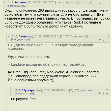
1.12
,
Аноним
(
12
), 00:53, 18/11/2025 [
ответить
] [
﹢﹢﹢
] [
· · ·
]
[
↓
] [
↑
]
+
–
/
[
к модератору
]
Судя по описанию, ZIG выглядит гораздо лучше ржавчины и
go хотябы тем что компиится из C, а не бустрапится. Да и
название не имеет негативный смысл. В последних выпусках
Lunduke доходиво объяснил, что такое Rust. Последние
новости от Ubuntu только дополняют картину.
–7
2.18
,
Аноним
(
-
), 01:27, 18/11/2025 [
^
] [
^^
] [
^^^
] [
ответить
]
[
↓
]
+
–
[
к модератору
]
/
> Судя по описанию, ZIG выглядит гораздо лучше
ржавчины
Угу, только по описанию.
> Lunduke доходиво объяснил, что такоеRust
Ad Free, Big Tech Free, Non-Woke, Audience Supported.
Т.е нющеброд без поддержки серьезных компаний?
Явно серьезный аргумент))
+1
3.25
,
12yoexpert
(
ok
), 01:56, 18/11/2025 [
^
] [
^^
] [
^^^
] [
ответить
]
+
–
[
к модератору
]
/
не paywall-free