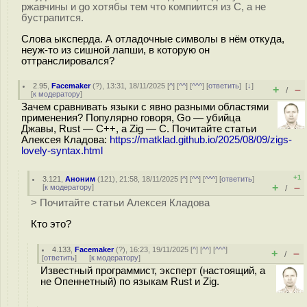
ржавчины и go хотябы тем что компиится из C, а не
бустрапится.
Слова ыксперда. А отладочные символы в нём откуда,
неуж-то из сишной лапши, в которую он
оттранслировался?
2.95
,
Facemaker
(
?
), 13:31, 18/11/2025 [
^
] [
^^
] [
^^^
] [
ответить
]
[
↓
]
+
–
/
[
к модератору
]
Зачем сравнивать языки с явно разными областями
применения? Популярно говоря, Go — убийца
Джавы, Rust — C++, а Zig — C. Почитайте статьи
Алексея Кладова:
https://matklad.github.io/2025/08/09/zigs-
lovely-syntax.html
+1
3.121
,
Аноним
(
121
), 21:58, 18/11/2025 [
^
] [
^^
] [
^^^
] [
ответить
]
+
–
[
к модератору
]
/
> Почитайте статьи Алексея Кладова
Кто это?
4.133
,
Facemaker
(
?
), 16:23, 19/11/2025 [
^
] [
^^
] [
^^^
]
+
–
/
[
ответить
]
[
к модератору
]
Известный программист, эксперт (настоящий, а
не Опеннетный) по языкам Rust и Zig.