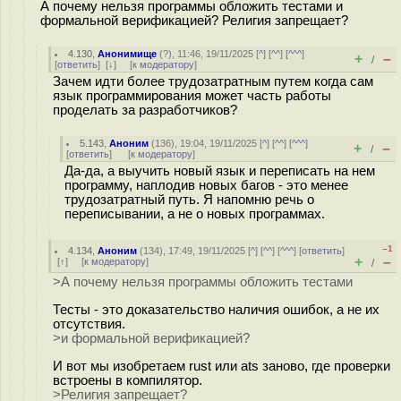
А почему нельзя программы обложить тестами и
формальной верификацией? Религия запрещает?
4.130
,
Анонимище
(
?
), 11:46, 19/11/2025 [
^
] [
^^
] [
^^^
]
+
–
/
[
ответить
]
[
↓
] [
к модератору
]
Зачем идти более трудозатратным путем когда сам
язык программирования может часть работы
проделать за разработчиков?
5.143
,
Аноним
(
136
), 19:04, 19/11/2025 [
^
] [
^^
] [
^^^
]
+
–
/
[
ответить
]
[
к модератору
]
Да-да, а выучить новый язык и переписать на нем
программу, наплодив новых багов - это менее
трудозатратный путь. Я напомню речь о
переписывании, а не о новых программах.
–1
4.134
,
Аноним
(
134
), 17:49, 19/11/2025 [
^
] [
^^
] [
^^^
] [
ответить
]
+
–
[
↑
] [
к модератору
]
/
>А почему нельзя программы обложить тестами
Тесты - это доказательство наличия ошибок, а не их
отсутствия.
>и формальной верификацией?
И вот мы изобретаем rust или ats заново, где проверки
встроены в компилятор.
>Религия запрещает?