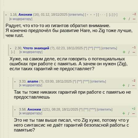
–2
1.16
,
Аноним
(
16
), 01:12, 18/11/2025 [
ответить
] [
﹢﹢﹢
] [
· · ·
]
[
↓
] [
↑
]
+
–
[
к модератору
]
/
Радует, что кто-то из гигантов обратил внимание.
Я конечно предпочёл бы развитие Hare, но Zig тоже лучше,
чем rust.
–1
2.30
,
Чтото знающий
(
?
), 02:23, 18/11/2025 [
^
] [
^^
] [
^^^
] [
ответить
]
+
–
[
↓
] [
к модератору
]
/
Хуже, на самом деле, если говорить о потенциальных
ошибках при работе с памятью. А зачем он нужен (Zig),
если таких гарантий не предоставляет?
–2
3.33
,
aname
(
?
), 03:00, 18/11/2025 [
^
] [
^^
] [
^^^
] [
ответить
]
+
–
[
к модератору
]
/
Так ты тоже никаких гарантий при работе с памятью не
предоставляешь
+2
3.58
,
Аноним
(
121
), 08:28, 18/11/2025 [
^
] [
^^
] [
^^^
] [
ответить
]
+
–
[
к модератору
]
/
Это не ты там выше писал, что Zig хуже, потому что у
него синтаксис не даёт гарантий безопасной работы с
памятью?