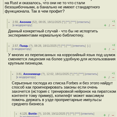
на Rust и оказалось, что они не то что стали
безошибочными, а банально не имеют стандартного
функционала. Так в чем профит?
+1
2.55
,
Аноним
(
52
), 08:05, 18/11/2025 [
^
] [
^^
] [
^^^
] [
ответить
]
+
–
[
к модератору
]
/
Данный конкретный случай - что бы не испортить
экспериментами нормальную библиотеку.
+2
2.57
,
Пыщь
(
?
), 08:28, 18/11/2025 [
^
] [
^^
] [
^^^
] [
ответить
]
[
↓
]
+
–
[
к модератору
]
/
У многих из переписанных на коррозийный язык под шумок
сменяется лицензия на более удобную для использования
крупным пизнецом.
+1
3.81
,
Анонимище
(
?
), 12:02, 18/11/2025 [
^
] [
^^
] [
^^^
] [
ответить
]
+
–
[
к модератору
]
/
Серьезные господа из списка Forbes и без этого найдут
способ как проигнорировать законы если очень
захочется (история с тренировкой нейронок на пиратском
контенте тому пример), копилефт может максимум
помочь держать в узде проприетарные импульсы
среднего бизнеса
4.125
,
Bottle
(
?
), 10:09, 19/11/2025 [
^
] [
^^
] [
^^^
] [
ответить
]
+
–
/
[
к модератору
]