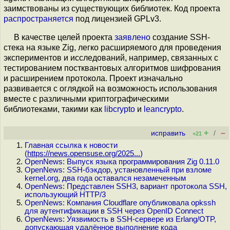
заимствованы из существующих библиотек. Код проекта
распространяется
под лицензией GPLv3.
В качестве целей проекта
заявлено
создание SSH-
стека на языке Zig, легко расширяемого для проведения
экспериментов и исследований, например, связанных с
тестированием постквантовых алгоритмов шифрования
и расширением протокола. Проект изначально
развивается с оглядкой на возможность использования
вместе с различными криптографическими
библиотеками, такими как
libcrypto
и
leancrypto
.
+
–
исправить
/
+21
Главная ссылка к новости
(
https://news.opensuse.org/2025...
)
OpenNews: Выпуск языка программирования Zig 0.11.0
OpenNews: SSH-бэкдор, установленный при взломе
kernel.org, два года оставался незамеченным
OpenNews: Представлен SSH3, вариант протокола SSH,
использующий HTTP/3
OpenNews: Компания Cloudflare опубликовала opkssh
для аутентификации в SSH через OpenID Connect
OpenNews: Уязвимость в SSH-сервере из Erlang/OTP,
допускающая удалённое выполнение кода