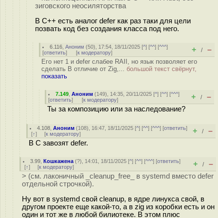
зиговского неосиляторства
В С++ есть аналог defer как раз таки для цели
позвать код без создания класса под него.
6.116
,
Аноним
(
50
), 17:54, 18/11/2025 [
^
] [
^^
] [
^^^
]
+
–
/
[
ответить
]
[
к модератору
]
Его нет 1 и defer слабее RAII, но язык позволяет его
сделать В отличие от Zig,...
большой текст свёрнут,
показать
7.149
,
Аноним
(
149
), 14:35, 20/11/2025 [
^
] [
^^
] [
^^^
]
+
–
/
[
ответить
]
[
к модератору
]
Ты за композицию или за наследование?
4.108
,
Аноним
(
108
), 16:47, 18/11/2025 [
^
] [
^^
] [
^^^
] [
ответить
]
+
–
/
[
↑
] [
к модератору
]
В C завозят defer.
3.99
,
Кошкажена
(
?
), 14:01, 18/11/2025 [
^
] [
^^
] [
^^^
] [
ответить
]
+
–
/
[
↑
] [
к модератору
]
> (см. лаконичный _cleanup_free_ в systemd вместо defer
отдельной строчкой).
Ну вот в systemd свой cleanup, в ядре линукса свой, в
другом проекте еще какой-то, а в zig из коробки есть и он
один и тот же в любой билиотеке. В этом плюс