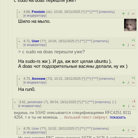
с sudo на doas перешли уже?
4.69
,
Frestein
(
ok
), 10:00, 18/11/2025 [
^
] [
^^
] [
^^^
] [
ответить
]
+
–
/
[
к модератору
]
Шило на мыло.
+1
4.71
,
User
(
??
), 10:04, 18/11/2025 [
^
] [
^^
] [
^^^
] [
ответить
]
+
–
[
к модератору
]
/
> с sudo на doas перешли уже?
На sudo-rs жи ). И да, аж вот целая ubuntu ).
А doas чот подозрительные васяны делали, ну их )
+1
4.73
,
Аноним
(
73
), 10:21, 18/11/2025 [
^
] [
^^
] [
^^^
] [
ответить
]
+
–
[
к модератору
]
/
На run0.
–1
3.61
,
penetrator
(
?
), 08:54, 18/11/2025 [
^
] [
^^
] [
^^^
] [
ответить
]
[
↑
]
+
–
[
к модератору
]
/
видишь ли SSH2 описывается спецификациями RFC4251 8211
4254, т е ты не можешь ...
большой текст свёрнут,
показать
4.70
,
User
(
??
), 10:02, 18/11/2025 [
^
] [
^^
] [
^^^
] [
ответить
]
+
–
/
[
к модератору
]
Ну вот какими RFC описываются SFTP и SCP А собственная