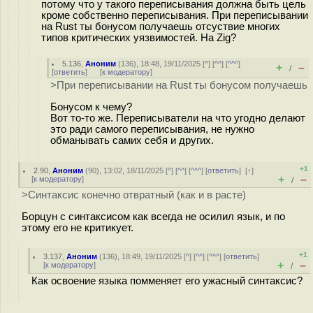
потому что у такого переписывания должна быть цель
кроме собственно переписывания. При переписывании
на Rust ты бонусом получаешь отсуствие многих
типов критических уязвимостей. На Zig?
5.136
,
Аноним
(
136
), 18:48, 19/11/2025 [
^
] [
^^
] [
^^^
]
+
–
/
[
ответить
]
[
к модератору
]
>При переписывании на Rust ты бонусом получаешь
Бонусом к чему?
Вот то-то же. Переписыватели на что угодно делают
это ради самого переписывания, не нужно
обманывать самих себя и других.
+1
2.90
,
Аноним
(
90
), 13:02, 18/11/2025 [
^
] [
^^
] [
^^^
] [
ответить
]
[
↑
]
+
–
[
к модератору
]
/
>Синтаксис конечно отвратный (как и в расте)
Борцун с синтаксисом как всегда не осилил язык, и по
этому его не критикует.
+1
3.137
,
Аноним
(
136
), 18:49, 19/11/2025 [
^
] [
^^
] [
^^^
] [
ответить
]
+
–
[
к модератору
]
/
Как освоение языка помменяет его ужасный синтаксис?