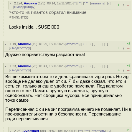
2.124
,
Аноним
(
123
), 08:14, 19/11/2025 [
^
] [
^^
] [
^^^
] [
ответить
]
[
↑
]
+
–
/
[
к модератору
]
>кто-то из гигантов обратил внимание
>гигантов
Looks inside... SUSE 🤷🏻‍♂️
+2
1.19
,
Аноним
(
19
), 01:29, 18/11/2025 [
ответить
] [
﹢﹢﹢
] [
· · ·
]
[
↑
]
+
–
[
к модератору
]
/
Дружно поприветствуем разработчика!
+9
1.23
,
Аноним
(
23
), 01:41, 18/11/2025 [
ответить
] [
﹢﹢﹢
] [
· · ·
]
[
↓
]
+
–
[
к модератору
]
/
Выше комментаторы то и дело сравнивают zig и раст. Но zig
вообще не далеко ушел от си. Я бы даже сказал, что это и
есть си, только внешне удобство поменяли. Под капотом
одно и то же. Память вручную выделять, вручную
освобождать. Нет сборщика мусора. Все принципиально
тоже самое
Переписанная с си на зиг программа ничего не поменяет. Ни в
производительности ни в безопасности. Переписывание
ради переписывания
+1
2.26
,
12yoexpert
(
ok
), 01:57, 18/11/2025 [
^
] [
^^
] [
^^^
] [
ответить
]
[
↓
]