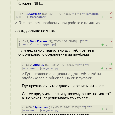
Скорее, NIH...
–3
4.41
,
12yoexpert
(
ok
), 05:21, 18/11/2025 [
^
] [
^^
] [
^^^
] [
ответить
]
+
–
[
↓
] [
↑
] [
к модератору
]
/
> Rust решает проблемы при работе с памятью
ложь, дальше не читал
–2
5.47
,
Вася Пупкин
(
?
), 07:03, 18/11/2025 [
^
] [
^^
] [
^^^
]
+
–
[
ответить
]
[
к модератору
]
/
Гугл недавно специально для тебя отчёты
опубликовал с обновлёнными пруфами
+1
6.52
,
Аноним
(
52
), 08:02, 18/11/2025 [
^
] [
^^
] [
^^^
]
+
–
[
ответить
]
[
к модератору
]
/
> Гугл недавно специально для тебя отчёты
опубликовал с обновлёнными пруфами
Где признался, что сдался, переписывать все.
Далее придумал причину почему он не "не может",
а "не хочет" переписывать то что есть.
6.56
,
12yoexpert
(
ok
), 08:26, 18/11/2025 [
^
] [
^^
] [
^^^
]
+
–
/
[
ответить
]
[
к модератору
]