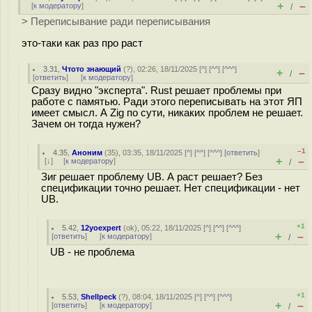
+
–
[
к модератору
]
/
> Переписывание ради переписывания
это-таки как раз про раст
3.31
,
Чтото знающий
(
?
), 02:26, 18/11/2025 [
^
] [
^^
] [
^^^
]
+
–
/
[
ответить
]
[
к модератору
]
Сразу видно "эксперта". Rust решает проблемы при
работе с памятью. Ради этого переписывать на этот ЯП
имеет смысл. А Zig по сути, никаких проблем не решает.
Зачем он тогда нужен?
–1
4.35
,
Аноним
(
35
), 03:35, 18/11/2025 [
^
] [
^^
] [
^^^
] [
ответить
]
+
–
[
↓
] [
к модератору
]
/
Зиг решает проблему UB. А раст решает? Без
спецификации точно решает. Нет спецификации - нет
UB.
+1
5.42
,
12yoexpert
(
ok
), 05:22, 18/11/2025 [
^
] [
^^
] [
^^^
]
+
–
[
ответить
]
[
к модератору
]
/
UB - не проблема
+1
5.53
,
Shellpeck
(
?
), 08:04, 18/11/2025 [
^
] [
^^
] [
^^^
]
+
–
[
ответить
]
[
к модератору
]
/