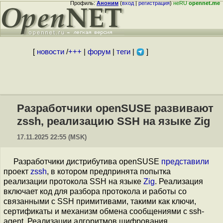
Профиль:
Аноним
(
вход
|
регистрация
)
неRU
opennet.me
[
новости
/
+++
|
форум
|
теги
|
]
Разработчики openSUSE развивают
zssh, реализацию SSH на языке Zig
17.11.2025 22:55 (MSK)
Разработчики дистрибутива openSUSE
представили
проект
zssh
, в котором предпринята попытка
реализации протокола SSH на языке
Zig
. Реализация
включает код для разбора протокола и работы со
связанными с SSH примитивами, такими как ключи,
сертификаты и механизм обмена сообщениями с ssh-
agent. Реализации алгоритмов шифрования