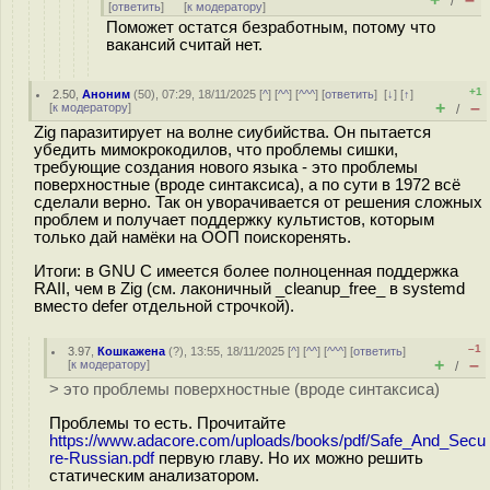
/
[
ответить
]
[
к модератору
]
Поможет остатся безработным, потому что
вакансий считай нет.
+1
2.50
,
Аноним
(
50
), 07:29, 18/11/2025 [
^
] [
^^
] [
^^^
] [
ответить
]
[
↓
] [
↑
]
+
–
[
к модератору
]
/
Zig паразитирует на волне сиубийства. Он пытается
убедить мимокрокодилов, что проблемы сишки,
требующие создания нового языка - это проблемы
поверхностные (вроде синтаксиса), а по сути в 1972 всё
сделали верно. Так он уворачивается от решения сложных
проблем и получает поддержку культистов, которым
только дай намёки на ООП поискоренять.
Итоги: в GNU C имеется более полноценная поддержка
RAII, чем в Zig (см. лаконичный _cleanup_free_ в systemd
вместо defer отдельной строчкой).
–1
3.97
,
Кошкажена
(
?
), 13:55, 18/11/2025 [
^
] [
^^
] [
^^^
] [
ответить
]
+
–
[
к модератору
]
/
> это проблемы поверхностные (вроде синтаксиса)
Проблемы то есть. Прочитайте
https://www.adacore.com/uploads/books/pdf/Safe_And_Secu
re-Russian.pdf
первую главу. Но их можно решить
статическим анализатором.