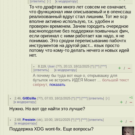
[
ответить
]
[
↑
] [
к модератору
]
То что драфтам много лет совсем не означает,
что функционал ими описываемый и в опенссаш
реализованный вдруг стал лишним. Тот же scp
вполне активно использую, т.к. удобен и
проверен временем. Зачем городить очередное
васяноподелие без поддержки поивычных фич,
если оригинал с ними работает как надо, я не
понимаю. Это сродни переписыванию пабочтх
инструментов на другой раст... язык просто
потому что кому-то делать нечего и новых идей
нет.
8.119
,
User
(
??
), 20:13, 18/11/2025 [
^
] [
^^
] [
^^^
]
+
–
/
[
ответить
]
[
к модератору
]
А почему бы туда вот еще о, открывашку для
бутылок не встроить ИДЕЯ Может ...
большой текст
свёрнут,
показать
+1
2.46
,
G0Dzilla
(
??
), 07:03, 18/11/2025 [
^
] [
^^
] [
^^^
] [
ответить
]
[
↑
]
+
–
[
к модератору
]
/
Нужно. Но вот где найти это лучше?
2.68
,
Frestein
(
ok
), 10:00, 18/11/2025 [
^
] [
^^
] [
^^^
] [
ответить
]
+
–
/
[
к модератору
]
Поддержка XDG wont-fix. Еще вопросы?