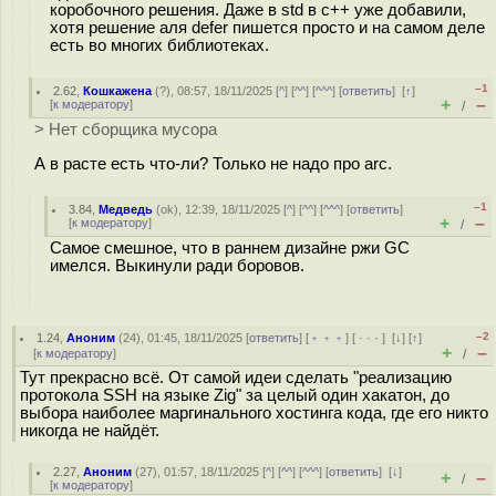
коробочного решения. Даже в std в с++ уже добавили,
хотя решение аля defer пишется просто и на самом деле
есть во многих библиотеках.
–1
2.62
,
Кошкажена
(
?
), 08:57, 18/11/2025 [
^
] [
^^
] [
^^^
] [
ответить
]
[
↑
]
+
–
[
к модератору
]
/
> Нет сборщика мусора
А в расте есть что-ли? Только не надо про arc.
–1
3.84
,
Медведь
(
ok
), 12:39, 18/11/2025 [
^
] [
^^
] [
^^^
] [
ответить
]
+
–
[
к модератору
]
/
Самое смешное, что в раннем дизайне ржи GC
имелся. Выкинули ради боровов.
–2
1.24
,
Аноним
(
24
), 01:45, 18/11/2025 [
ответить
] [
﹢﹢﹢
] [
· · ·
]
[
↓
] [
↑
]
+
–
[
к модератору
]
/
Тут прекрасно всё. От самой идеи сделать "реализацию
протокола SSH на языке Zig" за целый один хакатон, до
выбора наиболее маргинального хостинга кода, где его никто
никогда не найдёт.
2.27
,
Аноним
(
27
), 01:57, 18/11/2025 [
^
] [
^^
] [
^^^
] [
ответить
]
[
↓
]
+
–
/
[
к модератору
]