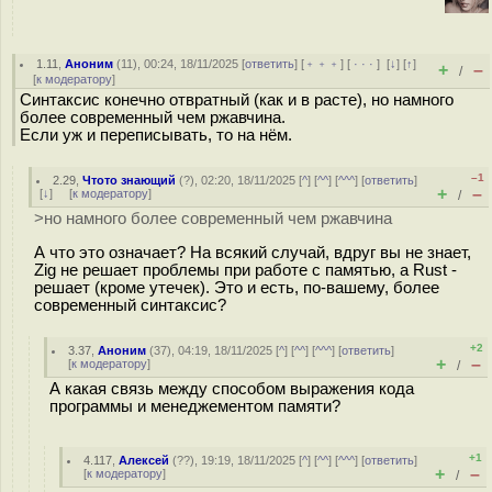
1.11
,
Аноним
(
11
), 00:24, 18/11/2025 [
ответить
] [
﹢﹢﹢
] [
· · ·
]
[
↓
] [
↑
]
+
–
/
[
к модератору
]
Синтаксис конечно отвратный (как и в расте), но намного
более современный чем ржавчина.
Если уж и переписывать, то на нём.
–1
2.29
,
Чтото знающий
(
?
), 02:20, 18/11/2025 [
^
] [
^^
] [
^^^
] [
ответить
]
+
–
[
↓
] [
к модератору
]
/
>но намного более современный чем ржавчина
А что это означает? На всякий случай, вдруг вы не знает,
Zig не решает проблемы при работе с памятью, а Rust -
решает (кроме утечек). Это и есть, по-вашему, более
современный синтаксис?
+2
3.37
,
Аноним
(
37
), 04:19, 18/11/2025 [
^
] [
^^
] [
^^^
] [
ответить
]
+
–
[
к модератору
]
/
А какая связь между способом выражения кода
программы и менеджементом памяти?
+1
4.117
,
Алексей
(
??
), 19:19, 18/11/2025 [
^
] [
^^
] [
^^^
] [
ответить
]
+
–
[
к модератору
]
/