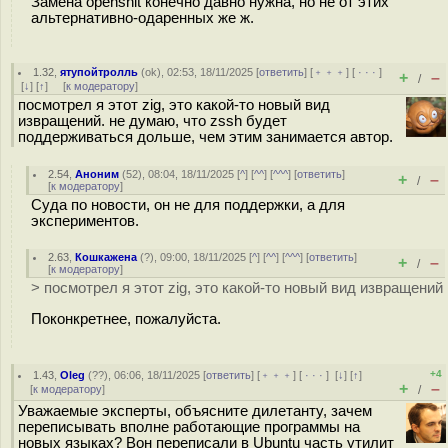
Замена openshit конечно давно нужна, но не от этих
альтернативно-одаренных же ж.
1.32
,
ятупойтролль
(
ok
), 02:53, 18/11/2025 [
ответить
] [
﹢﹢﹢
] [
· · ·
]
+
–
/
[
↓
] [
↑
] [
к модератору
]
посмотрел я этот zig, это какой-то новый вид
извращений. не думаю, что zssh будет
поддерживаться дольше, чем этим занимается автор.
2.54
,
Аноним
(
52
), 08:04, 18/11/2025 [
^
] [
^^
] [
^^^
] [
ответить
]
+
–
/
[
к модератору
]
Суда по новости, он не для поддержки, а для
экспериментов.
2.63
,
Кошкажена
(
?
), 09:00, 18/11/2025 [
^
] [
^^
] [
^^^
] [
ответить
]
+
–
/
[
к модератору
]
> посмотрел я этот zig, это какой-то новый вид извращений
Поконкретнее, пожалуйста.
+4
1.43
,
Oleg
(
??
), 06:06, 18/11/2025 [
ответить
] [
﹢﹢﹢
] [
· · ·
]
[
↓
] [
↑
]
+
–
[
к модератору
]
/
Уважаемые эксперты, объясните дилетанту, зачем
переписывать вполне работающие программы на
новых языках? Вон переписали в Ubuntu часть утилит