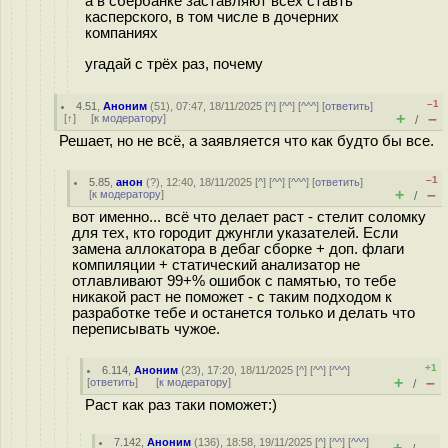
а в сбербанке заставляют всех ставть
касперского, в том числе в дочерних
компаниях
угадай с трёх раз, почему
–1
4.51
,
Аноним
(
51
), 07:47, 18/11/2025 [
^
] [
^^
] [
^^^
] [
ответить
]
+
–
[
↑
] [
к модератору
]
/
Решает, но не всё, а заявляется что как будто бы все.
–1
5.85
,
анон
(
?
), 12:40, 18/11/2025 [
^
] [
^^
] [
^^^
] [
ответить
]
+
–
[
к модератору
]
/
вот именно... всё что делает раст - стелит соломку
для тех, кто городит джунгли указателей. Если
замена аллокатора в дебаг сборке + доп. флаги
компиляции + статический анализатор не
отлавливают 99+% ошибок с памятью, то тебе
никакой раст не поможет - с таким подходом к
разработке тебе и останется только и делать что
переписывать чужое.
+1
6.114
,
Аноним
(
23
), 17:20, 18/11/2025 [
^
] [
^^
] [
^^^
]
+
–
[
ответить
]
[
к модератору
]
/
Раст как раз таки поможет:)
7.142
,
Аноним
(
136
), 18:58, 19/11/2025 [
^
] [
^^
] [
^^^
]
+
–