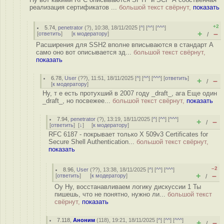
реализация сертификатов ...
большой текст свёрнут,
показать
+2
5.74
,
penetrator
(
?
), 10:38, 18/11/2025 [
^
] [
^^
] [
^^^
]
+
–
[
ответить
]
[
к модератору
]
/
Расширения для SSH2 вполне вписываются в стандарт А
само оно вот описывается зд...
большой текст свёрнут,
показать
6.78
,
User
(
??
), 11:51, 18/11/2025 [
^
] [
^^
] [
^^^
] [
ответить
]
+
–
/
[
к модератору
]
Ну, т е есть протухший в 2007 году _draft_, ага Еще один
_draft_, но посвежее...
большой текст свёрнут,
показать
7.94
,
penetrator
(
?
), 13:19, 18/11/2025 [
^
] [
^^
] [
^^^
]
+
–
/
[
ответить
]
[
↓
] [
к модератору
]
RFC 6187 - покрывает только X 509v3 Certificates for
Secure Shell Authentication...
большой текст свёрнут,
показать
–2
8.96
,
User
(
??
), 13:38, 18/11/2025 [
^
] [
^^
] [
^^^
]
+
–
[
ответить
]
[
к модератору
]
/
Оу Ну, восстанавливаем логику дискуссии 1 Ты
пишешь, что не понятно, нужно ли...
большой текст
свёрнут,
показать
7.118
,
Аноним
(
118
), 19:21, 18/11/2025 [
^
] [
^^
] [
^^^
]
+
–
/