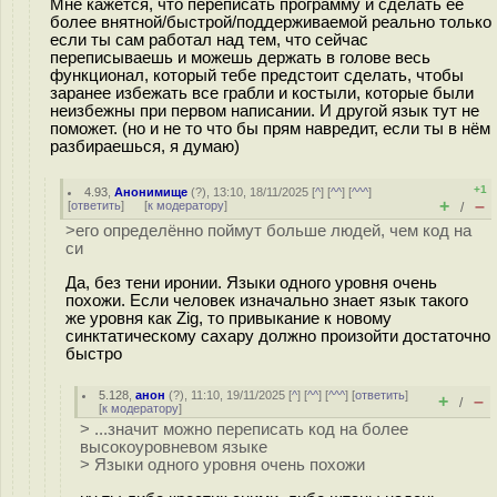
Мне кажется, что переписать программу и сделать её
более внятной/быстрой/поддерживаемой реально только
если ты сам работал над тем, что сейчас
переписываешь и можешь держать в голове весь
функционал, который тебе предстоит сделать, чтобы
заранее избежать все грабли и костыли, которые были
неизбежны при первом написании. И другой язык тут не
поможет. (но и не то что бы прям навредит, если ты в нём
разбираешься, я думаю)
+1
4.93
,
Анонимище
(
?
), 13:10, 18/11/2025 [
^
] [
^^
] [
^^^
]
+
–
[
ответить
]
[
к модератору
]
/
>его определённо поймут больше людей, чем код на
си
Да, без тени иронии. Языки одного уровня очень
похожи. Если человек изначально знает язык такого
же уровня как Zig, то привыкание к новому
синктатическому сахару должно произойти достаточно
быстро
5.128
,
анон
(
?
), 11:10, 19/11/2025 [
^
] [
^^
] [
^^^
] [
ответить
]
+
–
/
[
к модератору
]
> ...значит можно переписать код на более
высокоуровневом языке
> Языки одного уровня очень похожи