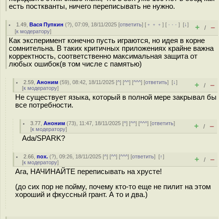
есть посткванты, ничего переписывать не нужно.
1.49
,
Вася Пупкин
(
?
), 07:09, 18/11/2025 [
ответить
] [
﹢﹢﹢
] [
· · ·
]
[
↓
]
+
–
/
[
к модератору
]
Как эксперимент конечно пусть играются, но идея в корне
сомнительна. В таких критичных приложениях крайне важна
корректность, соответственно максимальная защита от
любых ошибок(в том числе с памятью)
2.59
,
Аноним
(
59
), 08:42, 18/11/2025 [
^
] [
^^
] [
^^^
] [
ответить
]
[
↓
]
+
–
/
[
к модератору
]
Не существует языка, который в полной мере закрывал бы
все потребности.
3.77
,
Аноним
(
73
), 11:47, 18/11/2025 [
^
] [
^^
] [
^^^
] [
ответить
]
+
–
/
[
к модератору
]
Ada/SPARK?
2.66
,
пох.
(
?
), 09:26, 18/11/2025 [
^
] [
^^
] [
^^^
] [
ответить
]
[
↑
]
+
–
/
[
к модератору
]
Ага, НАЧИНАЙТЕ переписывать на хрусте!
(до сих пор не пойму, почему кто-то еще не пилит на этом
хороший и фкуссный грант. А то и два.)