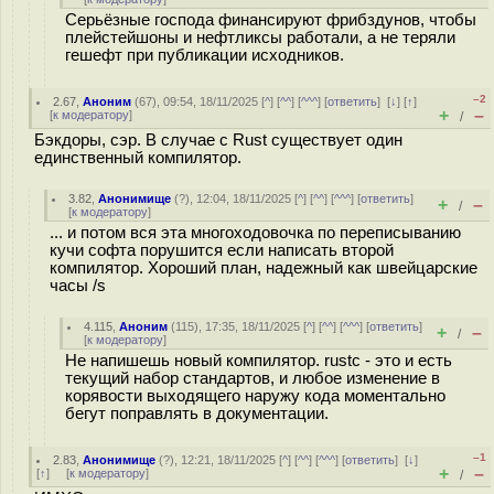
Серьёзные господа финансируют фрибздунов, чтобы
плейстейшоны и нефтликсы работали, а не теряли
гешефт при публикации исходников.
–2
2.67
,
Аноним
(
67
), 09:54, 18/11/2025 [
^
] [
^^
] [
^^^
] [
ответить
]
[
↓
] [
↑
]
+
–
[
к модератору
]
/
Бэкдоры, сэр. В случае с Rust существует один
единственный компилятор.
3.82
,
Анонимище
(
?
), 12:04, 18/11/2025 [
^
] [
^^
] [
^^^
] [
ответить
]
+
–
/
[
к модератору
]
... и потом вся эта многоходовочка по переписыванию
кучи софта порушится если написать второй
компилятор. Хороший план, надежный как швейцарские
часы /s
4.115
,
Аноним
(
115
), 17:35, 18/11/2025 [
^
] [
^^
] [
^^^
] [
ответить
]
+
–
/
[
к модератору
]
Не напишешь новый компилятор. rustc - это и есть
текущий набор стандартов, и любое изменение в
корявости выходящего наружу кода моментально
бегут поправлять в документации.
–1
2.83
,
Анонимище
(
?
), 12:21, 18/11/2025 [
^
] [
^^
] [
^^^
] [
ответить
]
[
↓
]
+
–
[
↑
] [
к модератору
]
/