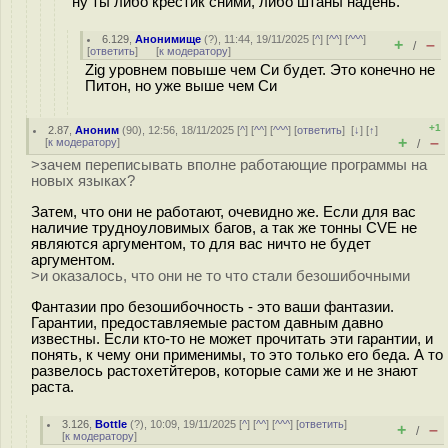
ну ты либо крестик сними, либо штаны надень.
6.129
,
Анонимище
(
?
), 11:44, 19/11/2025 [
^
] [
^^
] [
^^^
]
+
–
/
[
ответить
]
[
к модератору
]
Zig уровнем повыше чем Си будет. Это конечно не
Питон, но уже выше чем Си
+1
2.87
,
Аноним
(
90
), 12:56, 18/11/2025 [
^
] [
^^
] [
^^^
] [
ответить
]
[
↓
] [
↑
]
+
–
[
к модератору
]
/
>зачем переписывать вполне работающие программы на
новых языках?
Затем, что они не работают, очевидно же. Если для вас
наличие трудноуловимых багов, а так же тонны CVE не
являются аргументом, то для вас ничто не будет
аргументом.
>и оказалось, что они не то что стали безошибочными
Фантазии про безошибочность - это ваши фантазии.
Гарантии, предоставляемые растом давным давно
известны. Если кто-то не может прочитать эти гарантии, и
понять, к чему они применимы, то это только его беда. А то
развелось растохетйтеров, которые сами же и не знают
раста.
3.126
,
Bottle
(
?
), 10:09, 19/11/2025 [
^
] [
^^
] [
^^^
] [
ответить
]
+
–
/
[
к модератору
]