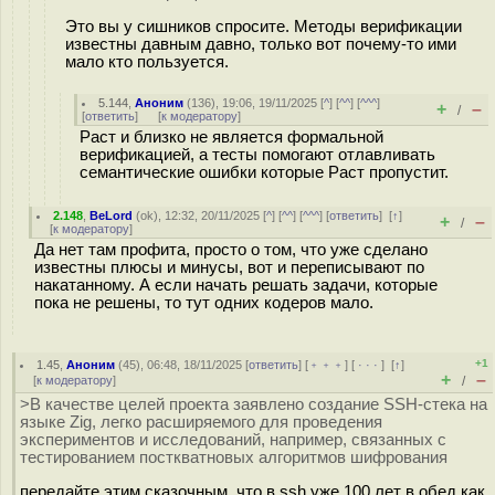
Это вы у сишников спросите. Методы верификации
известны давным давно, только вот почему-то ими
мало кто пользуется.
5.144
,
Аноним
(
136
), 19:06, 19/11/2025 [
^
] [
^^
] [
^^^
]
+
–
/
[
ответить
]
[
к модератору
]
Раст и близко не является формальной
верификацией, а тесты помогают отлавливать
семантические ошибки которые Раст пропустит.
2.148
,
BeLord
(
ok
), 12:32, 20/11/2025 [
^
] [
^^
] [
^^^
] [
ответить
]
[
↑
]
+
–
/
[
к модератору
]
Да нет там профита, просто о том, что уже сделано
известны плюсы и минусы, вот и переписывают по
накатанному. А если начать решать задачи, которые
пока не решены, то тут одних кодеров мало.
+1
1.45
,
Аноним
(
45
), 06:48, 18/11/2025 [
ответить
] [
﹢﹢﹢
] [
· · ·
]
[
↑
]
+
–
[
к модератору
]
/
>В качестве целей проекта заявлено создание SSH-стека на
языке Zig, легко расширяемого для проведения
экспериментов и исследований, например, связанных с
тестированием посткватновых алгоритмов шифрования
передайте этим сказочным, что в ssh уже 100 лет в обед как