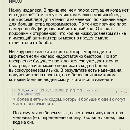
ИМХО:
Начну издалека. В принципе, чем плоха ситуация когда нет
исходников? Тем что уж слишком сложен машиный код
(или ассемблер) для чтения и изменения, по крайней мере
для большинства программистов. По той же причине плох
намерено обуфицированый исходный код. Отсюда
приходим к откровению, что код на низкоуровневом языке
и имеющий анти-паттерны может в пределе мало
отличаться от блоба.
Низкоуровые языки это зло с которым приходится
мириться если железо недостаточно быстрое. Но вот
прекрасное будущее настало, железо уже достаточно
быстрое, значит можно переписать код на более
высокоуровневом языке. В результате есть надежда на
получение клона проекта, но с более внятным кодом,
который больше людей смогут читаться и изменять
3.88
,
анон
(
?
), 13:00, 18/11/2025 [
^
] [
^^
] [
^^^
] [
ответить
]
+
–
/
[
к модератору
]
> более внятным кодом, который больше людей смогут
читаться и изменять
Поэтому мы выберем язык, на котором пишут полтора
человека (его определённо поймут больше людей, чем
код на си).