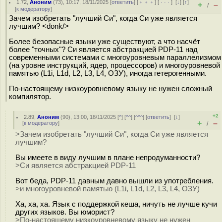
1.72
,
Аноним
(
73
), 10:17, 18/11/2025 [
ответить
] [
﹢﹢﹢
] [
· · ·
]
[
↓
] [
↑
]
+
–
/
[
к модератору
]
Зачем изобретать "лучший Си", когда Си уже является
лучшим? <donk/>
Более безопасные языки уже существуют, а что насчёт
более "точных"? Си является абстракцией PDP-11 над
современными системами с многоуровневым параллелизмом
(на уровне инструкций, ядер, процессоров) и многоуровневой
памятью (L1i, L1d, L2, L3, L4, ОЗУ), иногда гетерогенными.
По-настоящему низкоуровневому языку не нужен сложный
компилятор.
+2
2.89
,
Аноним
(
90
), 13:00, 18/11/2025 [
^
] [
^^
] [
^^^
] [
ответить
]
[
↓
]
+
–
[
к модератору
]
/
>Зачем изобретать "лучший Си", когда Си уже является
лучшим?
Вы имеете в виду лучшим в плане непродуманности?
>Си является абстракцией PDP-11
Вот беда, PDP-11 давным давно вышли из употребления.
>и многоуровневой памятью (L1i, L1d, L2, L3, L4, ОЗУ)
Ха, ха, ха. Язык с поддержкой кеша, ничуть не лучше кучи
других языков. Вы юморист?
>По-настоящему низкоуровневому языку не нужен