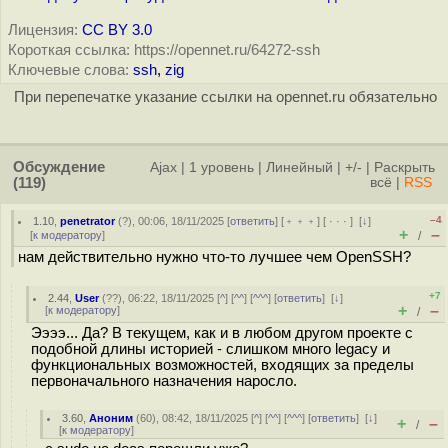
Лицензия:
CC BY 3.0
Короткая ссылка: https://opennet.ru/64272-ssh
Ключевые слова:
ssh
,
zig
При перепечатке указание ссылки на opennet.ru обязательно
Обсуждение
Ajax
|
1 уровень
|
Линейный
|
+/-
|
Раскрыть
(119)
всё
|
RSS
–4
1.10
,
penetrator
(
?
), 00:06, 18/11/2025 [
ответить
] [
﹢﹢﹢
] [
· · ·
]
[
↓
]
+
–
[
к модератору
]
/
нам действительно нужно что-то лучшее чем OpenSSH?
+7
2.44
,
User
(
??
), 06:22, 18/11/2025 [
^
] [
^^
] [
^^^
] [
ответить
]
[
↓
]
+
–
[
к модератору
]
/
Ээээ... Да? В текущем, как и в любом другом проекте с
подобной длины историей - слишком много legacy и
функциональных возможностей, входящих за пределы
первоначального назначения наросло.
3.60
,
Аноним
(
60
), 08:42, 18/11/2025 [
^
] [
^^
] [
^^^
] [
ответить
]
[
↓
]
+
–
/
[
к модератору
]