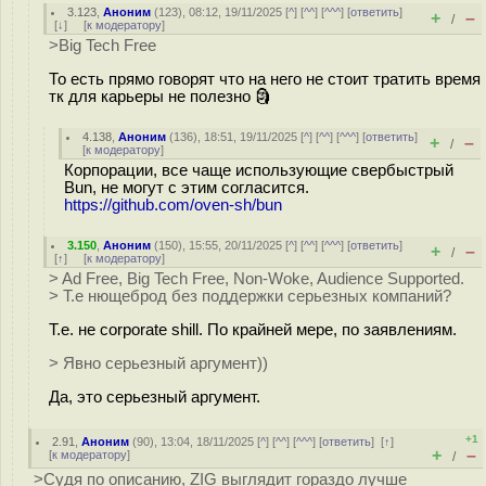
3.123
,
Аноним
(
123
), 08:12, 19/11/2025 [
^
] [
^^
] [
^^^
] [
ответить
]
+
–
/
[
↓
] [
к модератору
]
>Big Tech Free
То есть прямо говорят что на него не стоит тратить время
тк для карьеры не полезно 🗿
4.138
,
Аноним
(
136
), 18:51, 19/11/2025 [
^
] [
^^
] [
^^^
] [
ответить
]
+
–
/
[
к модератору
]
Корпорации, все чаще использующие свербыстрый
Bun, не могут с этим согласится.
https://github.com/oven-sh/bun
3.150
,
Аноним
(
150
), 15:55, 20/11/2025 [
^
] [
^^
] [
^^^
] [
ответить
]
+
–
/
[
↑
] [
к модератору
]
> Ad Free, Big Tech Free, Non-Woke, Audience Supported.
> Т.е нющеброд без поддержки серьезных компаний?
Т.е. не corporate shill. По крайней мере, по заявлениям.
> Явно серьезный аргумент))
Да, это серьезный аргумент.
+1
2.91
,
Аноним
(
90
), 13:04, 18/11/2025 [
^
] [
^^
] [
^^^
] [
ответить
]
[
↑
]
+
–
[
к модератору
]
/
>Судя по описанию, ZIG выглядит гораздо лучше