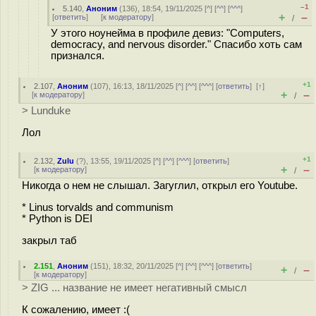
–1
5.140
,
Аноним
(
136
), 18:54, 19/11/2025 [
^
] [
^^
] [
^^^
]
+
–
[
ответить
]
[
к модератору
]
/
У этого ноунейма в профиле девиз: "Computers,
democracy, and nervous disorder." Спасибо хоть сам
признался.
+1
2.107
,
Аноним
(
107
), 16:13, 18/11/2025 [
^
] [
^^
] [
^^^
] [
ответить
]
[
↑
]
+
–
[
к модератору
]
/
> Lunduke
Лол
+1
2.132
,
Zulu
(
?
), 13:55, 19/11/2025 [
^
] [
^^
] [
^^^
] [
ответить
]
+
–
[
к модератору
]
/
Никогда о нем не слышал. Загуглил, открыл его Youtube.
* Linus torvalds and communism
* Python is DEI
закрыл таб
2.151
,
Аноним
(
151
), 18:32, 20/11/2025 [
^
] [
^^
] [
^^^
] [
ответить
]
+
–
/
[
к модератору
]
> ZIG ... название не имеет негативный смысл
К сожалению, имеет :(