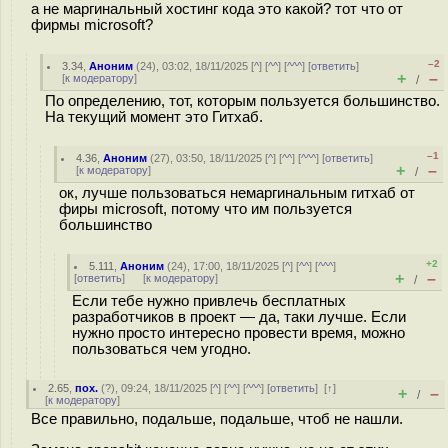
а не маргинальный хостинг кода это какой? тот что от
фирмы microsoft?
–2
3.34
,
Аноним
(
24
), 03:02, 18/11/2025 [
^
] [
^^
] [
^^^
] [
ответить
]
+
–
[
к модератору
]
/
По определению, тот, которым пользуется большинство.
На текущий момент это Гитхаб.
–1
4.36
,
Аноним
(
27
), 03:50, 18/11/2025 [
^
] [
^^
] [
^^^
] [
ответить
]
+
–
[
к модератору
]
/
ок, лучше пользоваться немаргинальным гитхаб от
фиры microsoft, потому что им пользуется
большинство
+2
5.111
,
Аноним
(
24
), 17:00, 18/11/2025 [
^
] [
^^
] [
^^^
]
+
–
[
ответить
]
[
к модератору
]
/
Если тебе нужно привлечь бесплатных
разработчиков в проект — да, таки лучше. Если
нужно просто интересно провести время, можно
пользоваться чем угодно.
2.65
,
пох.
(
?
), 09:24, 18/11/2025 [
^
] [
^^
] [
^^^
] [
ответить
]
[
↑
]
+
–
/
[
к модератору
]
Все правильно, подальше, подальше, чтоб не нашли.