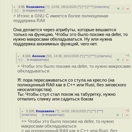
3.98
,
Кошкажена
(
?
), 13:59, 18/11/2025 [
^
] [
^^
] [
^^^
] [
ответить
]
+
–
/
[
↓
] [
к модератору
]
> Итоги: в GNU C имеется более полноценная
поддержка RAII
Она делается через атрибуты, которые вешаются
только на функцию. Чтобы это было похоже на defer, то
нужно макросами обкладываться. Ну или нужна
поддержка анонимных функций, чего нет.
+1
4.104
,
Аноним
(
50
), 14:38, 18/11/2025 [
^
] [
^^
] [
^^^
] [
ответить
]
+
–
[
↓
] [
к модератору
]
/
> Чтобы это было похоже на defer, то нужно макросами
обкладываться
Я: пора пересаживаться со стула на кресло (на
полноценный RAII как в C++ или Rust, без зиговского
неосиляторства)
Ты: Чтобы стул стал похож на табуретку, нужно
отпилить спинку или садиться боком
–1
5.105
,
Кошкажена
(
?
), 14:50, 18/11/2025 [
^
] [
^^
] [
^^^
]
+
–
[
ответить
]
[
к модератору
]
/
>> Чтобы это было похоже на defer, то нужно
макросами обкладываться
> на полноценный RAII как в C++ или Rust, без