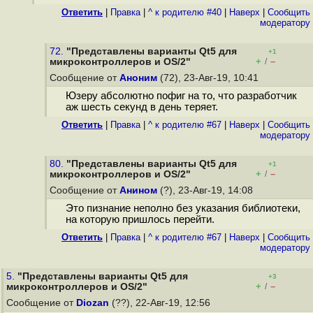
Ответить
|
Правка
|
^ к родителю #40
|
Наверх
|
Cообщить
модератору
72.
"Представлены варианты Qt5 для
+1
+
–
микроконтроллеров и OS/2"
/
Сообщение от
Аноним
(72), 23-Авг-19, 10:41
Юзеру абсолютно пофиг на то, что разработчик
аж шесть секунд в день теряет.
Ответить
|
Правка
|
^ к родителю #67
|
Наверх
|
Cообщить
модератору
80.
"Представлены варианты Qt5 для
+1
+
–
микроконтроллеров и OS/2"
/
Сообщение от
Анином
(?), 23-Авг-19, 14:08
Это пизнание неполно без указания библиотеки,
на которую пришлось перейти.
Ответить
|
Правка
|
^ к родителю #67
|
Наверх
|
Cообщить
модератору
5.
"Представлены варианты Qt5 для
+3
+
–
микроконтроллеров и OS/2"
/
Сообщение от
Diozan
(??), 22-Авг-19, 12:56