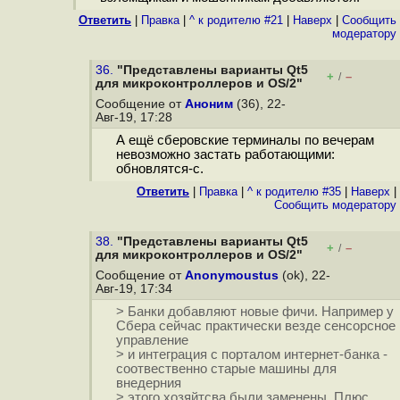
Ответить
|
Правка
|
^ к родителю #21
|
Наверх
|
Cообщить
модератору
36.
"Представлены варианты Qt5
+
–
/
для микроконтроллеров и OS/2"
Сообщение от
Аноним
(36), 22-
Авг-19, 17:28
А ещё сберовские терминалы по вечерам
невозможно застать работающими:
обновлятся-с.
Ответить
|
Правка
|
^ к родителю #35
|
Наверх
|
Cообщить модератору
38.
"Представлены варианты Qt5
+
–
/
для микроконтроллеров и OS/2"
Сообщение от
Anonymoustus
(ok), 22-
Авг-19, 17:34
> Банки добавляют новые фичи. Например у
Сбера сейчас практически везде сенсорсное
управление
> и интеграция с порталом интернет-банка -
соотвественно старые машины для
внедерния
> этого хозяйтсва были заменены. Плюс