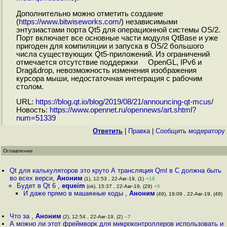
Дополнительно можно отметить создание
(
https://www.bitwiseworks.com
/) независимыми
энтузиастами порта Qt5 для операционной системы OS/2.
Порт включает все основные части модуля QtBase и уже
пригоден для компиляции и запуска в OS/2 большого
числа существующих Qt5-приложений. Из ограничений
отмечается отсутствие поддержки OpenGL, IPv6 и
Drag&drop, невозможность изменения изображения
курсора мыши, недостаточная интеграция с рабочим
столом.
URL:
https://blog.qt.io/blog/2019/08/21/announcing-qt-mcus
/
Новость:
https://www.opennet.ru/opennews/art.shtml?
num=51339
Ответить
|
Правка
|
Cообщить модератору
Оглавление
Qt для калькуляторов это круто А трансляция Qml в C должна быть
во всех верси
,
Аноним
(1), 12:53 , 22-Авг-19, (1)
+18
Будет в Qt 6
,
equeim
(ok), 15:37 , 22-Авг-19, (29)
+5
И даже прямо в машинные коды
,
Аноним
(49), 19:09 , 22-Авг-19, (49)
Что за
,
Аноним
(2), 12:54 , 22-Авг-19, (2)
–7
А можно ли этот фреймворк для микроконтроллеров использовать и