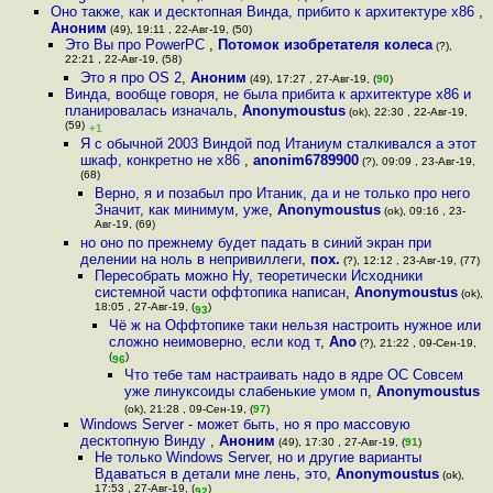
Оно также, как и десктопная Винда, прибито к архитектуре x86
,
Аноним
(49), 19:11 , 22-Авг-19, (50)
Это Вы про PowerPC
,
Потомок изобретателя колеса
(?),
22:21 , 22-Авг-19, (58)
Это я про OS 2
,
Аноним
(49), 17:27 , 27-Авг-19, (
90
)
Винда, вообще говоря, не была прибита к архитектуре x86 и
планировалась изначаль
,
Anonymoustus
(ok), 22:30 , 22-Авг-19,
(59)
+1
Я с обычной 2003 Виндой под Итаниум сталкивался а этот
шкаф, конкретно не х86
,
anonim6789900
(?), 09:09 , 23-Авг-19,
(68)
Верно, я и позабыл про Итаник, да и не только про него
Значит, как минимум, уже
,
Anonymoustus
(ok), 09:16 , 23-
Авг-19, (69)
но оно по прежнему будет падать в синий экран при
делении на ноль в непривиллеги
,
пох.
(?), 12:12 , 23-Авг-19, (77)
Пересобрать можно Ну, теоретически Исходники
системной части оффтопика написан
,
Anonymoustus
(ok),
18:05 , 27-Авг-19, (
)
93
Чё ж на Оффтопике таки нельзя настроить нужное или
сложно неимоверно, если код т
,
Ano
(?), 21:22 , 09-Сен-19,
(
)
96
Что тебе там настраивать надо в ядре ОС Совсем
уже линуксоиды слабенькие умом п
,
Anonymoustus
(ok), 21:28 , 09-Сен-19, (
97
)
Windows Server - может быть, но я про массовую
десктопную Винду
,
Аноним
(49), 17:30 , 27-Авг-19, (
91
)
Не только Windows Server, но и другие варианты
Вдаваться в детали мне лень, это
,
Anonymoustus
(ok),
17:53 , 27-Авг-19, (
)
92