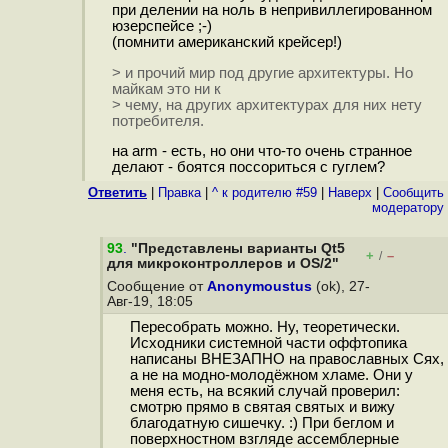
при делении на ноль в непривиллегированном
юзерспейсе ;-)
(помнити американский крейсер!)
> и прочий мир под другие архитектуры. Но
майкам это ни к
> чему, на других архитектурах для них нету
потребителя.
на arm - есть, но они что-то очень странное
делают - боятся поссориться с гуглем?
Ответить
|
Правка
|
^ к родителю #59
|
Наверх
|
Cообщить
модератору
93
.
"Представлены варианты Qt5
+
–
/
для микроконтроллеров и OS/2"
Сообщение от
Anonymoustus
(ok), 27-
Авг-19, 18:05
Пересобрать можно. Ну, теоретически.
Исходники системной части оффтопика
написаны ВНЕЗАПНО на православных Сях,
а не на модно-молодёжном хламе. Они у
меня есть, на всякий случай проверил:
смотрю прямо в святая святых и вижу
благодатную сишечку. :) При беглом и
поверхностном взгляде ассемблерные