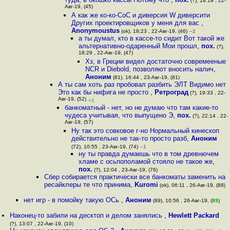
(?), 18:19 , 22-
Авг-19, (45)
А как же ко-ко-CoC и диверсия W диверсити
Других проектировщиков у меня для вас
,
Anonymoustus
(ok), 18:23 , 22-Авг-19, (46)
–2
а ты думал, кто в кассе-то сидит Вот такой же
альтернативно-одаренный Мои прошл
,
пох.
(?),
18:29 , 22-Авг-19, (47)
Хз, в Греции видел достаточно совремееные
NCR и Diebold, позволяют вносить налич
,
Аноним
(81), 16:44 , 23-Авг-19, (81)
А ты сам хоть раз пробовал разбить ЭЛТ Видимо нет
Это как бы нифига не просто
,
Ретроград
(?), 19:33 , 22-
Авг-19, (52)
+1
банкоматный - нет, но не думаю что там какие-то
чудеса учитывая, что выпущено Э
,
пох.
(?), 22:14 , 22-
Авг-19, (57)
Ну так это совковое г-но Нормальный кинескоп
действительно не так-то просто разб
,
Аноним
(72), 10:55 , 23-Авг-19, (74)
–1
ну ты правда думаешь что в том древнючем
хламе с осьпополамой стояло не такое же
,
пох.
(?), 12:04 , 23-Авг-19, (76)
Сбер собирается практически все банкоматы заменить на
ресайклеры те что принима
,
Kuromi
(ok), 06:11 , 26-Авг-19, (88)
нет игр - в помойку такую ОСь
,
Аноним
(89), 10:56 , 26-Авг-19, (
89
)
Наконец-то забили на десктоп и делом занялись
,
Hewlett Packard
(?), 13:07 , 22-Авг-19, (10)