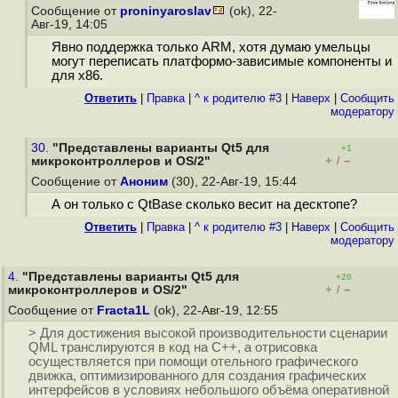
Сообщение от
proninyaroslav
(ok), 22-
Авг-19, 14:05
Явно поддержка только ARM, хотя думаю умельцы
могут переписать платформо-зависимые компоненты и
для x86.
Ответить
|
Правка
|
^ к родителю #3
|
Наверх
|
Cообщить
модератору
30.
"Представлены варианты Qt5 для
+1
+
–
микроконтроллеров и OS/2"
/
Сообщение от
Аноним
(30), 22-Авг-19, 15:44
А он только с QtBase сколько весит на десктопе?
Ответить
|
Правка
|
^ к родителю #3
|
Наверх
|
Cообщить
модератору
4.
"Представлены варианты Qt5 для
+20
+
–
микроконтроллеров и OS/2"
/
Сообщение от
Fracta1L
(ok), 22-Авг-19, 12:55
> Для достижения высокой производительности сценарии
QML транслируются в код на C++, а отрисовка
осуществляется при помощи отельного графического
движка, оптимизированного для создания графических
интерфейсов в условиях небольшого объёма оперативной