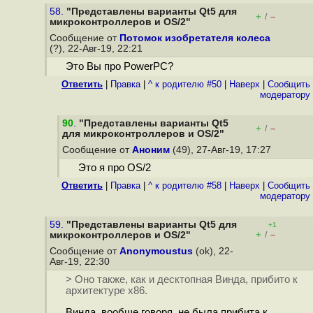
58.
"Представлены варианты Qt5 для
+
–
/
микроконтроллеров и OS/2"
Сообщение от
Потомок изобретателя колеса
(?), 22-Авг-19, 22:21
Это Вы про PowerPC?
Ответить
|
Правка
|
^ к родителю #50
|
Наверх
|
Cообщить
модератору
90
.
"Представлены варианты Qt5
+
–
/
для микроконтроллеров и OS/2"
Сообщение от
Аноним
(49), 27-Авг-19, 17:27
Это я про OS/2
Ответить
|
Правка
|
^ к родителю #58
|
Наверх
|
Cообщить
модератору
59.
"Представлены варианты Qt5 для
+1
+
–
микроконтроллеров и OS/2"
/
Сообщение от
Anonymoustus
(ok), 22-
Авг-19, 22:30
> Оно также, как и десктопная Винда, прибито к
архитектуре x86.
Винда, вообще говоря, не была прибита к