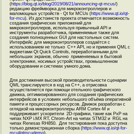
(
https://blog.qt.io/blog/2019/08/21/announcing-qt-mcus
/)
редакцию фреймворка для микроконтроллеров и
маломощных устройств - Qt for MCUs (
https://www.qt.io/qt-
for-mcu
). Из достоинств проекта отмечается возможность
создания графических приложений для
микроконтроллеров, используя привычный API и
инструменты разработчика, применяемые также для
создания полноценных GUI для настольных систем.
Интерфейс для микроконтроллеров создаётся с
использованием не только C++ API, но и применяя QML c
виджетами Qt Quick Controls, переработанными для
небольших экранов, обычно применяемых в бытовой
электронике, носимых устройствах, промышленном
оборудовании и системах умного дома.
Для достижения высокой производительности сценарии
QML транслируются в код на C++, а отрисовка
осуществляется при помощи отельного графического
движка, оптимизированного для создания графических
интерфейсов в условиях небольшого объёма оперативной
памяти и процессорных ресурсов. Движок разработан с
оглядкой на микроконтроллеры ARM Cortex-M и
поддерживает ускорители 2D-графики, такие как PxP на
чипах NXP i.MX RT, Chrom-Art на чипах STM32 и RGL на
чипах Renesas RH850. Для тестирования пока доступна
только демонстрационная сборка (
https://www.qt.io/qt-for-
mcu#qtmcudemo
).