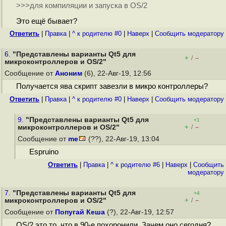
>>>для компиляции и запуска в OS/2
Это ещё бывает?
Ответить
|
Правка
|
^ к родителю #0
|
Наверх
|
Cообщить модератору
6.
"Представлены варианты Qt5 для
+
–
/
микроконтроллеров и OS/2"
Сообщение от
Аноним
(6), 22-Авг-19, 12:56
Получается ява скрипт завезли в микро контроллеры?
Ответить
|
Правка
|
^ к родителю #0
|
Наверх
|
Cообщить модератору
9.
"Представлены варианты Qt5 для
+1
+
–
микроконтроллеров и OS/2"
/
Сообщение от
me
(??), 22-Авг-19, 13:04
Espruino
Ответить
|
Правка
|
^ к родителю #6
|
Наверх
|
Cообщить
модератору
7.
"Представлены варианты Qt5 для
+4
+
–
микроконтроллеров и OS/2"
/
Сообщение от
Попугай Кеша
(?), 22-Авг-19, 12:57
OS/2 это то, что в 90-е похоронили. Зачем оно сегодня?