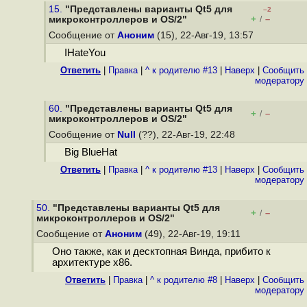
15.
"Представлены варианты Qt5 для
–2
+
–
микроконтроллеров и OS/2"
/
Сообщение от
Аноним
(15), 22-Авг-19, 13:57
IHateYou
Ответить
|
Правка
|
^ к родителю #13
|
Наверх
|
Cообщить
модератору
60.
"Представлены варианты Qt5 для
+
–
/
микроконтроллеров и OS/2"
Сообщение от
Null
(??), 22-Авг-19, 22:48
Big BlueHat
Ответить
|
Правка
|
^ к родителю #13
|
Наверх
|
Cообщить
модератору
50.
"Представлены варианты Qt5 для
+
–
/
микроконтроллеров и OS/2"
Сообщение от
Аноним
(49), 22-Авг-19, 19:11
Оно также, как и десктопная Винда, прибито к
архитектуре x86.
Ответить
|
Правка
|
^ к родителю #8
|
Наверх
|
Cообщить
модератору