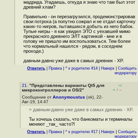
мадрида. Угадаешь, откуда я знаю что там был этот
древний хлам?
Правильно - он перезагрузился, продемонстрировав
свои потроха (а попутно сожрал и не отдал карточку
каких-то нигров, пытавшихся добыть из него бабок.
Тупые нигры - я как увидел ЭТО с уехавшей мимо
прекрасного древнего ЭЛТ картинкой - мне и в
голову не пришло им воспользоваться. Тем более
что нормальный нашелся - рядом, в соседнем
проходе.)
давным-давно уже даже в самых древних - XP.
Ответить
|
Правка
|
^ к родителю #14
|
Наверх
|
Cообщить
модератору
21.
"Представлены варианты Qt5 для
+1
+
–
микроконтроллеров и OS/2"
/
Сообщение от
Anonymoustus
(ok), 22-
Авг-19, 14:47
> давным-давно уже даже в самых древних - XP.
Ты хочешь сказать, что банкоматы и терминалы
меняют _так_ часто?!
Ответить
|
Правка
|
^ к родителю #17
|
Наверх
|
Cообщить
модератору