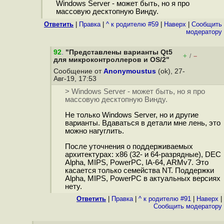
Windows Server - может быть, но я про
массовую десктопную Винду.
Ответить
|
Правка
|
^ к родителю #59
|
Наверх
|
Cообщить
модератору
92
.
"Представлены варианты Qt5
+
–
/
для микроконтроллеров и OS/2"
Сообщение от
Anonymoustus
(ok), 27-
Авг-19, 17:53
> Windows Server - может быть, но я про
массовую десктопную Винду.
Не только Windows Server, но и другие
варианты. Вдаваться в детали мне лень, это
можно нагуглить.
После уточнения о поддерживаемых
архитектурах: x86 (32- и 64-разрядные), DEC
Alpha, MIPS, PowerPC, IA-64, ARMv7. Это
касается только семейства NT. Поддержки
Alpha, MIPS, PowerPC в актуальных версиях
нету.
Ответить
|
Правка
|
^ к родителю #91
|
Наверх
|
Cообщить модератору