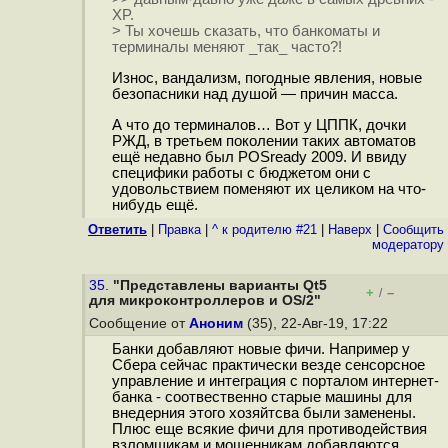
XP.
> Ты хочешь сказать, что банкоматы и
терминалы меняют _так_ часто?!
Износ, вандализм, погодные явления, новые
безопасники над душой — причин масса.
А что до терминалов… Вот у ЦППК, дочки
РЖД, в третьем поколении таких автоматов
ещё недавно был POSready 2009. И ввиду
специфики работы с бюджетом они с
удовольствием поменяют их целиком на что-
нибудь ещё.
Ответить
|
Правка
|
^ к родителю #21
|
Наверх
|
Cообщить
модератору
35.
"Представлены варианты Qt5
+
–
/
для микроконтроллеров и OS/2"
Сообщение от
Аноним
(35), 22-Авг-19, 17:22
Банки добавляют новые фичи. Например у
Сбера сейчас практически везде сенсорсное
управление и интеграция с порталом интернет-
банка - соотвественно старые машины для
внедерния этого хозяйтсва были заменены.
Плюс еще всякие фичи для противодействия
взломщикам и мошенникам добавляются.