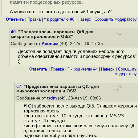
памяти и процессорных ресурсов.
А можно вот это вот на десктопный Линукс, аа?
Ответить
|
Правка
|
^ к родителю #0
|
Наверх
|
Cообщить модератору
40.
"Представлены варианты Qt5 для
+
–
/
микроконтроллеров и OS/2"
Сообщение от
Аноним
(40), 22-Авг-19, 17:35
Десктоп не попадает под "в условиях небольшого
объёма оперативной памяти и процессорных ресурсов"
:)
Ответить
|
Правка
|
^ к родителю #4
|
Наверх
|
Cообщить
модератору
67.
"Представлены варианты Qt5 для
–1
+
–
микроконтроллеров и OS/2"
/
Сообщение от
trdm
(ok), 23-Авг-19, 09:06
Я Qt забросил после выхода Qt5. Слишком жирная и
тормозная хрень.
креатор стартует 10 секунд - это пипец. MS VS
стартует 4 секунды.
кингофт офис это тоже понял, выкинул половину Qt-
а, оставил только соре.
надо же так либу и софт опустить.