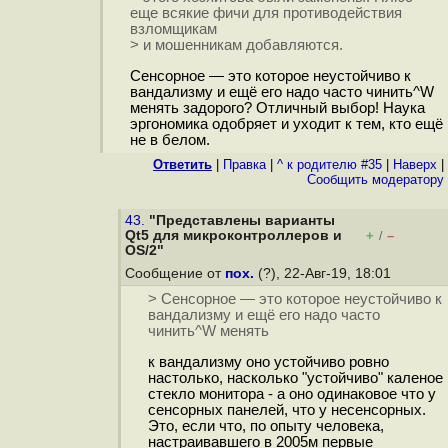
еще всякие фичи для противодействия
взломщикам
> и мошенникам добавляются.
Сенсорное — это которое неустойчиво к
вандализму и ещё его надо часто чинить^W
менять задорого? Отличный выбор! Наука
эргономика одобряет и уходит к тем, кто ещё
не в белом.
Ответить
|
Правка
|
^ к родителю #35
|
Наверх
|
Cообщить модератору
43.
"Представлены варианты
Qt5 для микроконтроллеров и
+
–
/
OS/2"
Сообщение от
пох.
(?), 22-Авг-19, 18:01
> Сенсорное — это которое неустойчиво к
вандализму и ещё его надо часто
чинить^W менять
к вандализму оно устойчиво ровно
настолько, насколько "устойчиво" каленое
стекло монитора - а оно одинаковое что у
сенсорных панелей, что у несенсорных.
Это, если что, по опыту человека,
настраивавшего в 2005м первые