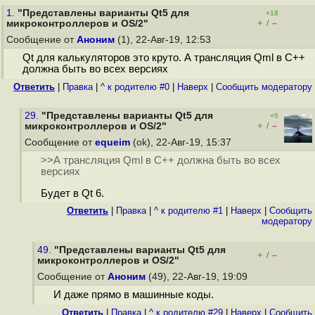
1.
"Представлены варианты Qt5 для
+18
+
–
микроконтроллеров и OS/2"
/
Сообщение от
Аноним
(1), 22-Авг-19, 12:53
Qt для калькуляторов это круто. А трансляция Qml в C++
должна быть во всех версиях
Ответить
|
Правка
|
^ к родителю #0
|
Наверх
|
Cообщить модератору
29.
"Представлены варианты Qt5 для
+5
+
–
микроконтроллеров и OS/2"
/
Сообщение от
equeim
(ok), 22-Авг-19, 15:37
>>А трансляция Qml в C++ должна быть во всех
версиях
Будет в Qt 6.
Ответить
|
Правка
|
^ к родителю #1
|
Наверх
|
Cообщить
модератору
49.
"Представлены варианты Qt5 для
+
–
/
микроконтроллеров и OS/2"
Сообщение от
Аноним
(49), 22-Авг-19, 19:09
И даже прямо в машинные коды.
Ответить
|
Правка
|
^ к родителю #29
|
Наверх
|
Cообщить