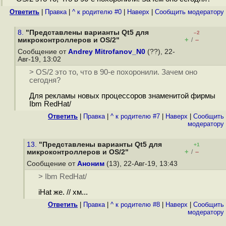
Ответить
|
Правка
|
^ к родителю #0
|
Наверх
|
Cообщить модератору
8.
"Представлены варианты Qt5 для
–2
+
–
микроконтроллеров и OS/2"
/
Сообщение от
Andrey Mitrofanov_N0
(??), 22-
Авг-19, 13:02
> OS/2 это то, что в 90-е похоронили. Зачем оно
сегодня?
Для рекламы новых процессоров знаменитой фирмы
Ibm RedHat/
Ответить
|
Правка
|
^ к родителю #7
|
Наверх
|
Cообщить
модератору
13.
"Представлены варианты Qt5 для
+1
+
–
микроконтроллеров и OS/2"
/
Сообщение от
Аноним
(13), 22-Авг-19, 13:43
> Ibm RedHat/
iHat же. // хм...
Ответить
|
Правка
|
^ к родителю #8
|
Наверх
|
Cообщить
модератору