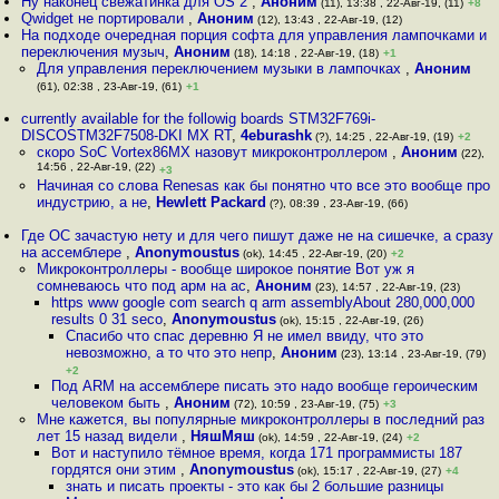
Ну наконец свежатинка для OS 2
,
Аноним
(11), 13:38 , 22-Авг-19, (11)
+8
Qwidget не портировали
,
Аноним
(12), 13:43 , 22-Авг-19, (12)
На подходе очередная порция софта для управления лампочками и
переключения музыч
,
Аноним
(18), 14:18 , 22-Авг-19, (18)
+1
Для управления переключением музыки в лампочках
,
Аноним
(61), 02:38 , 23-Авг-19, (61)
+1
currently available for the followig boards STM32F769i-
DISCOSTM32F7508-DKI MX RT
,
4eburashk
(?), 14:25 , 22-Авг-19, (19)
+2
скоро SoC Vortex86MX назовут микроконтроллером
,
Аноним
(22),
14:56 , 22-Авг-19, (22)
+3
Начиная со слова Renesas как бы понятно что все это вообще про
индустрию, а не
,
Hewlett Packard
(?), 08:39 , 23-Авг-19, (66)
Где ОС зачастую нету и для чего пишут даже не на сишечке, а сразу
на ассемблере
,
Anonymoustus
(ok), 14:45 , 22-Авг-19, (20)
+2
Микроконтроллеры - вообще широкое понятие Вот уж я
сомневаюсь что под арм на ас
,
Аноним
(23), 14:57 , 22-Авг-19, (23)
https www google com search q arm assemblyAbout 280,000,000
results 0 31 seco
,
Anonymoustus
(ok), 15:15 , 22-Авг-19, (26)
Спасибо что спас деревню Я не имел ввиду, что это
невозможно, а то что это непр
,
Аноним
(23), 13:14 , 23-Авг-19, (79)
+2
Под ARM на ассемблере писать это надо вообще героическим
человеком быть
,
Аноним
(72), 10:59 , 23-Авг-19, (75)
+3
Мне кажется, вы популярные микроконтроллеры в последний раз
лет 15 назад видели
,
НяшМяш
(ok), 14:59 , 22-Авг-19, (24)
+2
Вот и наступило тёмное время, когда 171 программисты 187
гордятся они этим
,
Anonymoustus
(ok), 15:17 , 22-Авг-19, (27)
+4
знать и писать проекты - это как бы 2 большие разницы