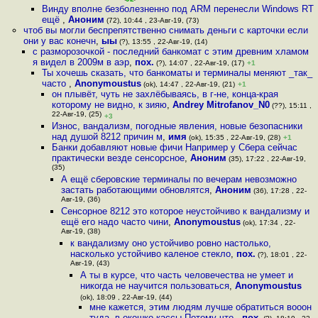
Винду вполне безболезненно под ARM перенесли Windows RT
ещё
,
Аноним
(72), 10:44 , 23-Авг-19, (73)
чтоб вы могли беспрепятственно снимать деньги с карточки если
они у вас конечн
,
ыы
(?), 13:55 , 22-Авг-19, (14)
с разморозочкой - последний банкомат с этим древним хламом
я видел в 2009м в аэр
,
пох.
(?), 14:07 , 22-Авг-19, (17)
+1
Ты хочешь сказать, что банкоматы и терминалы меняют _так_
часто
,
Anonymoustus
(ok), 14:47 , 22-Авг-19, (21)
+1
он плывёт, чуть не захлёбываясь, в г-не, конца-края
которому не видно, к зияю
,
Andrey Mitrofanov_N0
(??), 15:11 ,
22-Авг-19, (25)
+3
Износ, вандализм, погодные явления, новые безопасники
над душой 8212 причин м
,
имя
(ok), 15:35 , 22-Авг-19, (28)
+1
Банки добавляют новые фичи Например у Сбера сейчас
практически везде сенсорсное
,
Аноним
(35), 17:22 , 22-Авг-19,
(35)
А ещё сберовские терминалы по вечерам невозможно
застать работающими обновлятся
,
Аноним
(36), 17:28 , 22-
Авг-19, (36)
Сенсорное 8212 это которое неустойчиво к вандализму и
ещё его надо часто чини
,
Anonymoustus
(ok), 17:34 , 22-
Авг-19, (38)
к вандализму оно устойчиво ровно настолько,
насколько устойчиво каленое стекло
,
пох.
(?), 18:01 , 22-
Авг-19, (43)
А ты в курсе, что часть человечества не умеет и
никогда не научится пользоваться
,
Anonymoustus
(ok), 18:09 , 22-Авг-19, (44)
мне кажется, этим людям лучше обратиться вооон
туда, в окошко кассы Потому что
,
пох.