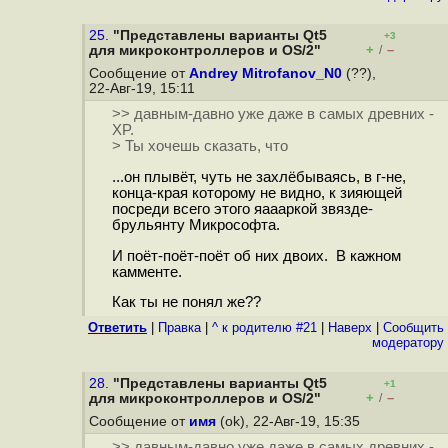
25.
"Представлены варианты Qt5
+3
+
–
для микроконтроллеров и OS/2"
/
Сообщение от
Andrey Mitrofanov_N0
(??),
22-Авг-19, 15:11
>> давным-давно уже даже в самых древних -
XP.
> Ты хочешь сказать, что
...он плывёт, чуть не захлёбываясь, в г-не,
конца-края которому не видно, к зияющей
посреди всего этого яаааркой звязде-
брульянту Микрософта.
И поёт-поёт-поёт об них двоих. В кажном
камменте.
Как ты не понял же??
Ответить
|
Правка
|
^ к родителю #21
|
Наверх
|
Cообщить
модератору
28.
"Представлены варианты Qt5
+1
+
–
для микроконтроллеров и OS/2"
/
Сообщение от
имя
(ok), 22-Авг-19, 15:35
>> давным-давно уже даже в самых древних -