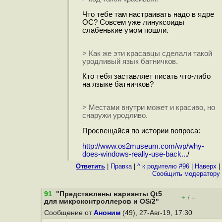
Что тебе там настраивать надо в ядре
ОС? Совсем уже линуксоиды
слабенькие умом пошли.
> Как же эти красавцы сделали такой
уродливый язык батничков.
Кто тебя заставляет писать что-либо
на языке батничков?
> Местами внутри может и красиво, но
снаружи уродливо.
Просвещайся по истории вопроса:
http://www.os2museum.com/wp/why-
does-windows-really-use-back...
/
Ответить
|
Правка
|
^ к родителю #96
|
Наверх
|
Cообщить модератору
91
.
"Представлены варианты Qt5
+
–
/
для микроконтроллеров и OS/2"
Сообщение от
Аноним
(49), 27-Авг-19, 17:30