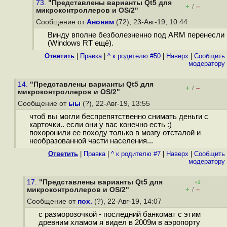
73.
"Представлены варианты Qt5 для
+
–
/
микроконтроллеров и OS/2"
Сообщение от
Аноним
(72), 23-Авг-19, 10:44
Винду вполне безболезненно под ARM перенесли
(Windows RT ещё).
Ответить
|
Правка
|
^ к родителю #50
|
Наверх
|
Cообщить
модератору
14.
"Представлены варианты Qt5 для
+
–
/
микроконтроллеров и OS/2"
Сообщение от
ыы
(?), 22-Авг-19, 13:55
чтоб вы могли беспрепятственно снимать деньги с
карточки.. если они у вас конечно есть :)
похоронили ее походу только в мозгу отсталой и
необразованной части населения...
Ответить
|
Правка
|
^ к родителю #7
|
Наверх
|
Cообщить
модератору
17.
"Представлены варианты Qt5 для
+1
+
–
микроконтроллеров и OS/2"
/
Сообщение от
пох.
(?), 22-Авг-19, 14:07
с разморозочкой - последний банкомат с этим
древним хламом я видел в 2009м в аэропорту