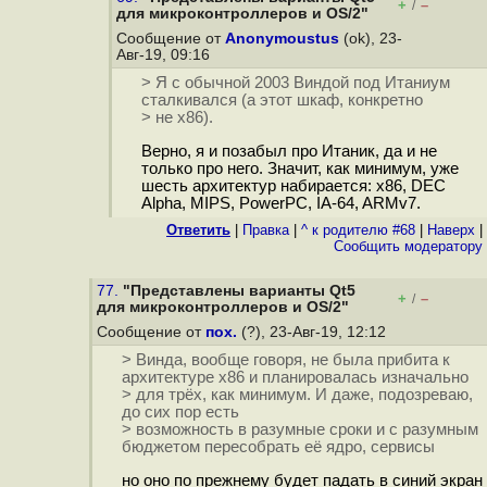
+
–
/
для микроконтроллеров и OS/2"
Сообщение от
Anonymoustus
(ok), 23-
Авг-19, 09:16
> Я с обычной 2003 Виндой под Итаниум
сталкивался (а этот шкаф, конкретно
> не х86).
Верно, я и позабыл про Итаник, да и не
только про него. Значит, как минимум, уже
шесть архитектур набирается: x86, DEC
Alpha, MIPS, PowerPC, IA-64, ARMv7.
Ответить
|
Правка
|
^ к родителю #68
|
Наверх
|
Cообщить модератору
77.
"Представлены варианты Qt5
+
–
/
для микроконтроллеров и OS/2"
Сообщение от
пох.
(?), 23-Авг-19, 12:12
> Винда, вообще говоря, не была прибита к
архитектуре x86 и планировалась изначально
> для трёх, как минимум. И даже, подозреваю,
до сих пор есть
> возможность в разумные сроки и с разумным
бюджетом пересобрать её ядро, сервисы
но оно по прежнему будет падать в синий экран