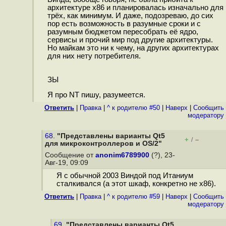
архитектуре x86 и планировалась изначально для
трёх, как минимум. И даже, подозреваю, до сих
пор есть возможность в разумные сроки и с
разумным бюджетом пересобрать её ядро,
сервисы и прочий мир под другие архитектуры.
Но майкам это ни к чему, на других архитектурах
для них нету потребителя.
ЗЫ
Я про NT пишу, разумеется.
Ответить
|
Правка
|
^ к родителю #50
|
Наверх
|
Cообщить
модератору
68.
"Представлены варианты Qt5
+
–
/
для микроконтроллеров и OS/2"
Сообщение от
anonim6789900
(?), 23-
Авг-19, 09:09
Я с обычной 2003 Виндой под Итаниум
сталкивался (а этот шкаф, конкретно не х86).
Ответить
|
Правка
|
^ к родителю #59
|
Наверх
|
Cообщить
модератору
69.
"Представлены варианты Qt5