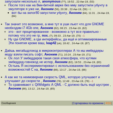
запускали несколько л
,
anonymous
(??), 19:52 , 22-Авг-19, (53)
После того как на 8ми-битной аврке без мму запустили убунту в
эмуляторе я уже ни
,
Аноним
(56), 20:38 , 22-Авг-19, (56)
+1
вот бы на зилог80 запустили убунту
,
Аноним
(84), 11:31 , 24-Авг-19,
(84)
Так значит это возможно, а мне тут в уши льют что для GNOME
необходим i7 4Gb опе
,
Аноним
(62), 08:15 , 23-Авг-19, (62)
это - вот процитированное - возможно а тут все правильно -
потому что это не гр
,
пох.
(?), 09:33 , 23-Авг-19, (70)
–1
Ну где GNOME, а где интерфейсы, да ещё и оптимизированные
Эти понятия кроме ваш
,
leap42
(ok), 18:42 , 24-Авг-19, (87)
Даёшь мегабыдлокод в микроконтроллерах А то иш имбеддеры
моду взяли писать софт
,
Аноним
(71), 10:24 , 23-Авг-19, (71)
Ох лол У эмбеддеров такая своя атмосфера, что кутями
эмбеддед-говнокод не испор
,
Аноним
(82), 19:53 , 23-Авг-19, (83)
Остынь Я эксперементировал с использованием без ограничений
возможностей C на
,
Аноним
(86), 13:17 , 24-Авг-19, (86)
А как же та неимоверная скорость QML, которую улучшают и
улучшают до скорости
,
Аноним
(78), 12:49 , 23-Авг-19, (78)
–1
То сравнивают с QtWidgets А QML - C должно быть ещё шустрее
,
Аноним
(86), 13:12 , 24-Авг-19, (85)
Сообщения
[
Сортировка по времени
|
RSS
]