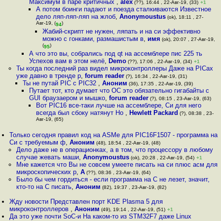
Максимум в паре критичных
,
alex
(??), 16:44 , 22-Авг-19, (33)
+1
А потом боинги падают и поезда сталкиваются Известное
дело ляп-ляп-ляп на жлоб
,
Anonymoustus
(ok), 18:11 , 27-
Авг-19, (
)
94
Жабий-скрипт не нужен, ляпать и на си эффективно
можно с гонками, размашистым в
,
имя
(ok), 20:07 , 27-Авг-19,
(
)
95
А что это вы, собрались под qt на ассемблере пис 225 ть
Успехов вам в этом нелё
,
Demo
(??), 17:06 , 22-Авг-19, (34)
+1
Ты когда последний раз видел микроконтроллеры Даже на PICах
уже давно в тренде р
,
forum reader
(?), 16:34 , 22-Авг-19, (31)
Ты не путай PIC с PIC32
,
Аноним
(36), 17:35 , 22-Авг-19, (39)
Путает тот, кто думает что ОС это обязательно гигабайты с
GUI браузаером и мышко
,
forum reader
(?), 08:15 , 23-Авг-19, (63)
Вот PIC16 все-таки лучше на ассемблере, Си для него
всегда был сбоку натянут Но
,
Hewlett Packard
(?), 08:38 , 23-
Авг-19, (65)
Только сегодня правил код на ASMе для PIC16F1507 - программа на
Си с требуемым ф
,
Аноним
(48), 18:54 , 22-Авг-19, (48)
Дело даже не в операционках, а в том, что процессору в любому
случае жевать маши
,
Anonymoustus
(ok), 20:28 , 22-Авг-19, (54)
+1
Мне кажется что Вы не совсем умеете писать на си плюс асм для
микроскопических р
,
А
(??), 08:36 , 23-Авг-19, (64)
Было бы чем гордиться - если программа на С не лезет, значит,
кто-то на С писать
,
Аноним
(82), 19:37 , 23-Авг-19, (82)
Жду новости Представлен порт KDE Plasma 5 для
микроконтроллеров
,
Аноним
(49), 19:14 , 22-Авг-19, (51)
+1
Да это уже почти SoC-и На каком-то из STM32F7 даже Linux