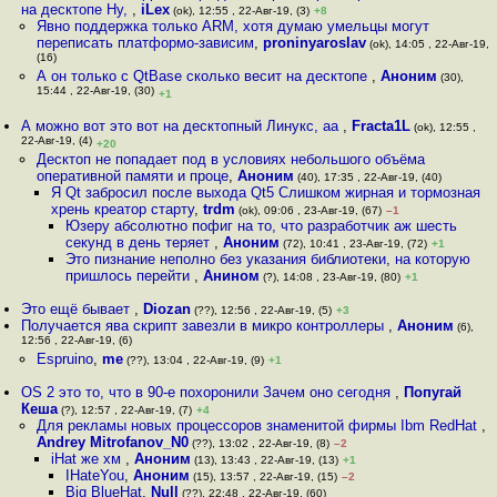
на десктопе Ну,
,
iLex
(ok), 12:55 , 22-Авг-19, (3)
+8
Явно поддержка только ARM, хотя думаю умельцы могут
переписать платформо-зависим
,
proninyaroslav
(ok), 14:05 , 22-Авг-19,
(16)
А он только с QtBase сколько весит на десктопе
,
Аноним
(30),
15:44 , 22-Авг-19, (30)
+1
А можно вот это вот на десктопный Линукс, аа
,
Fracta1L
(ok), 12:55 ,
22-Авг-19, (4)
+20
Десктоп не попадает под в условиях небольшого объёма
оперативной памяти и проце
,
Аноним
(40), 17:35 , 22-Авг-19, (40)
Я Qt забросил после выхода Qt5 Слишком жирная и тормозная
хрень креатор старту
,
trdm
(ok), 09:06 , 23-Авг-19, (67)
–1
Юзеру абсолютно пофиг на то, что разработчик аж шесть
секунд в день теряет
,
Аноним
(72), 10:41 , 23-Авг-19, (72)
+1
Это пизнание неполно без указания библиотеки, на которую
пришлось перейти
,
Анином
(?), 14:08 , 23-Авг-19, (80)
+1
Это ещё бывает
,
Diozan
(??), 12:56 , 22-Авг-19, (5)
+3
Получается ява скрипт завезли в микро контроллеры
,
Аноним
(6),
12:56 , 22-Авг-19, (6)
Espruino
,
me
(??), 13:04 , 22-Авг-19, (9)
+1
OS 2 это то, что в 90-е похоронили Зачем оно сегодня
,
Попугай
Кеша
(?), 12:57 , 22-Авг-19, (7)
+4
Для рекламы новых процессоров знаменитой фирмы Ibm RedHat
,
Andrey Mitrofanov_N0
(??), 13:02 , 22-Авг-19, (8)
–2
iHat же хм
,
Аноним
(13), 13:43 , 22-Авг-19, (13)
+1
IHateYou
,
Аноним
(15), 13:57 , 22-Авг-19, (15)
–2
Big BlueHat
,
Null
(??), 22:48 , 22-Авг-19, (60)