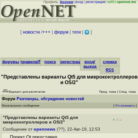
Профиль:
Аноним
(
вход
|
регистрация
)
неRU
opennet.me
[
новости
/
+++
|
форум
|
теги
|
]
форумы
правила/FAQ
поиск
регистрация
вход/
слежка
выход
RSS
"Представлены варианты Qt5 для микроконтроллеров
и OS/2"
Вариант для распечатки
Пред. тема
|
След. тема
Форум
Разговоры, обсуждение новостей
Изначальное сообщение
[
Отслеживать
]
"Представлены варианты Qt5 для
+
–
/
микроконтроллеров и OS/2"
Сообщение от
opennews
(??), 22-Авг-19, 12:53
Проект Qt представил