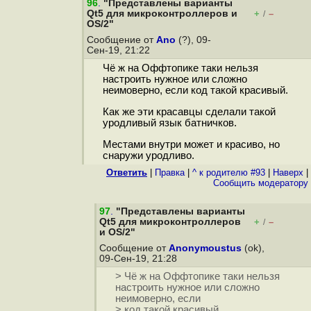
96
.
"Представлены варианты
Qt5 для микроконтроллеров и
+
–
/
OS/2"
Сообщение от
Ano
(?), 09-
Сен-19, 21:22
Чё ж на Оффтопике таки нельзя
настроить нужное или сложно
неимоверно, если код такой красивый.
Как же эти красавцы сделали такой
уродливый язык батничков.
Местами внутри может и красиво, но
снаружи уродливо.
Ответить
|
Правка
|
^ к родителю #93
|
Наверх
|
Cообщить модератору
97
.
"Представлены варианты
Qt5 для микроконтроллеров
+
–
/
и OS/2"
Сообщение от
Anonymoustus
(ok),
09-Сен-19, 21:28
> Чё ж на Оффтопике таки нельзя
настроить нужное или сложно
неимоверно, если
> код такой красивый.