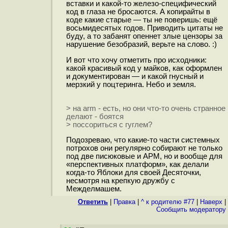
вставки и какой-то железо-специфический
код в глаза не бросаются. А копирайты в
коде какие старые — ты не поверишь: ещё
восьмидесятых годов. Приводить цитаты не
буду, а то забанят опеннет злые цензоры за
нарушение безобразий, верьте на слово. :)
И вот что хочу отметить про исходники:
какой красивый код у майков, как оформлен
и документирован — и какой гнусный и
мерзкий у поцтеринга. Небо и земля.
> на arm - есть, но они что-то очень странное
делают - боятся
> поссориться с гуглем?
Подозреваю, что какие-то части системных
потрохов они регулярно собирают не только
под две писюковые и АРМ, но и вообще для
«перспективных платформ», как делали
когда-то Яблоки для своей Десяточки,
несмотря на крепкую дружбу с
Межделмашем.
Ответить
|
Правка
|
^ к родителю #77
|
Наверх
|
Cообщить модератору