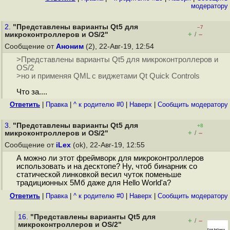
модератору
2.
"Представлены варианты Qt5 для
–7
+
–
микроконтроллеров и OS/2"
/
Сообщение от
Аноним
(2), 22-Авг-19, 12:54
>Представлены варианты Qt5 для микроконтроллеров и
OS/2
>но и применяя QML c виджетами Qt Quick Controls
Что за....
Ответить
|
Правка
|
^ к родителю #0
|
Наверх
|
Cообщить модератору
3.
"Представлены варианты Qt5 для
+8
+
–
микроконтроллеров и OS/2"
/
Сообщение от
iLex
(ok), 22-Авг-19, 12:55
А можно ли этот фреймворк для микроконтроллеров
использовать и на десктопе? Ну, чтоб бинарник со
статической линковкой весил чуток поменьше
традиционных 5Мб даже для Hello World'а?
Ответить
|
Правка
|
^ к родителю #0
|
Наверх
|
Cообщить модератору
16.
"Представлены варианты Qt5 для
+
–
/
микроконтроллеров и OS/2"