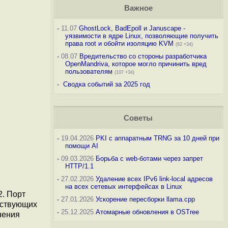
Важное
-
11.07
GhostLock, BadEpoll и Januscape -
уязвимости в ядре Linux, позволяющие получить
права root и обойти изоляцию KVM
(82 +34)
-
08.07
Вредительство со стороны разработчика
OpenMandriva, которое могло причинить вред
пользователям
(107 +34)
-
Сводка событий за 2025 год
Советы
-
19.04.2026
PKI с аппаратным TRNG за 10 дней при
помощи AI
-
09.03.2026
Борьба с web-ботами через запрет
HTTP/1.1
-
27.02.2026
Удаление всех IPv6 link-local адресов
на всех сетевых интерфейсах в Linux
. Порт
-
27.01.2026
Ускорение пересборки llama.cpp
ествующих
-
25.12.2025
Атомарные обновления в OSTree
нения