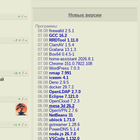
Новые версии
+
–
/
Программы:
08.08
firewalld 2.5.1
07.08
GCC 16.2
+
–
07.08
RRDTool 1.11.0
/
–7
07.08
ClamAV 1.5.4
07.08
Grafana 13.1.3
07.08
Box64 0.4.5-1
07.08
home-assistant 2026.8.1
07.08
Chrome 151.0.7922.108
07.08
WordPress 7.0.3
+
–
07.08
nmap 7.991
/
+8
06.08
icewm 4.1
ой
06.08
Deno 2.9.5
06.08
docker 29.7.2
06.08
OpenLDAP 2.7.0
06.08
Eclipse 7.121.0
+
–
/
06.08
OpenCloud 7.2.3
06.08
mesa 3d 26.2
05.08
OpenVPN 2.7.6
05.08
NetBeans 31
05.08
ublock 1.73.0
+
–
05.08
gstreamer 1.28.6
/
+1
05.08
PowerDNS 5.1.4
05.08
node.js 26.7.0
05.08
VSCode 1.132.0