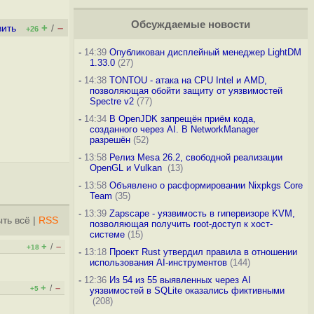
Обсуждаемые новости
+
–
вить
/
+26
-
14:39
Опубликован дисплейный менеджер LightDM
1.33.0
(27)
-
14:38
TONTOU - атака на CPU Intel и AMD,
позволяющая обойти защиту от уязвимостей
Spectre v2
(77)
-
14:34
В OpenJDK запрещён приём кода,
созданного через AI. В NetworkManager
разрешён
(52)
-
13:58
Релиз Mesa 26.2, свободной реализации
OpenGL и Vulkan
(13)
-
13:58
Объявлено о расформировании Nixpkgs Core
Team
(35)
-
13:39
Zapscape - уязвимость в гипервизоре KVM,
ть всё
|
RSS
позволяющая получить root-доступ к хост-
системе
(15)
+
–
/
+18
-
13:18
Проект Rust утвердил правила в отношении
использования AI-инструментов
(144)
-
12:36
Из 54 из 55 выявленных через AI
+
–
/
+5
уязвимостей в SQLite оказались фиктивными
(208)