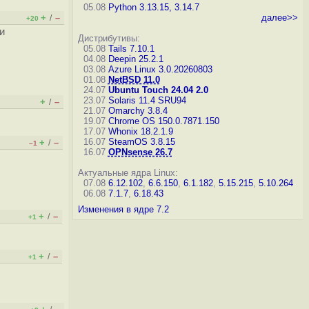
05.08
Python 3.13.15, 3.14.7
+
–
далее>>
/
+20
и
Дистрибутивы:
05.08
Tails 7.10.1
04.08
Deepin 25.2.1
03.08
Azure Linux 3.0.20260803
01.08
NetBSD 11.0
24.07
Ubuntu Touch 24.04 2.0
23.07
Solaris 11.4 SRU94
+
–
/
21.07
Omarchy 3.8.4
19.07
Chrome OS 150.0.7871.150
17.07
Whonix 18.2.1.9
16.07
SteamOS 3.8.15
+
–
/
–1
16.07
OPNsense 26.7
Актуальные ядра Linux:
07.08
6.12.102
,
6.6.150
,
6.1.182
,
5.15.215
,
5.10.264
06.08
7.1.7
,
6.18.43
Изменения в ядре 7.2
+
–
/
+1
+
–
/
+1