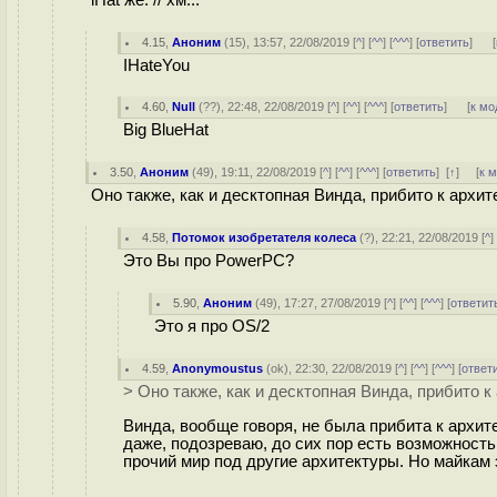
4.15
,
Аноним
(
15
), 13:57, 22/08/2019 [
^
] [
^^
] [
^^^
] [
ответить
]
[
IHateYou
4.60
,
Null
(
??
), 22:48, 22/08/2019 [
^
] [
^^
] [
^^^
] [
ответить
]
[
к мо
Big BlueHat
3.50
,
Аноним
(
49
), 19:11, 22/08/2019 [
^
] [
^^
] [
^^^
] [
ответить
]
[
↑
] [
к 
Оно также, как и десктопная Винда, прибито к архит
4.58
,
Потомок изобретателя колеса
(
?
), 22:21, 22/08/2019 [
^
]
Это Вы про PowerPC?
5.90
,
Аноним
(
49
), 17:27, 27/08/2019 [
^
] [
^^
] [
^^^
] [
ответит
Это я про OS/2
4.59
,
Anonymoustus
(
ok
), 22:30, 22/08/2019 [
^
] [
^^
] [
^^^
] [
ответ
> Оно также, как и десктопная Винда, прибито к
Винда, вообще говоря, не была прибита к архит
даже, подозреваю, до сих пор есть возможност
прочий мир под другие архитектуры. Но майкам э