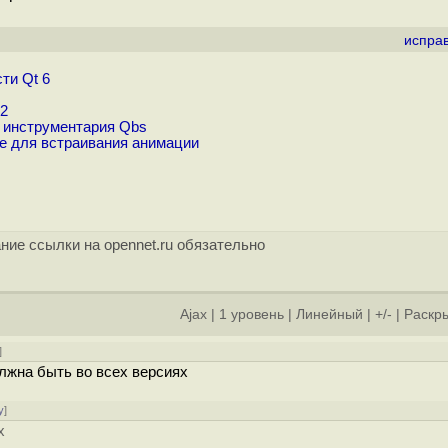
испра
ти Qt 6
.2
 инструментария Qbs
ie для встраивания анимации
ние ссылки на opennet.ru обязательно
Ajax
|
1 уровень
|
Линейный
|
+/-
|
Раскры
]
олжна быть во всех версиях
у
]
х