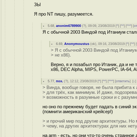
ЗЫ
Я про NT пишу, разумеется.
5.68
,
anonim6789900
(
?
), 09:09, 23/08/2019 [
^
] [
^^
] [
^^^
] [
о
Я с обычной 2003 Виндой под Итаниум сталк
6.69
,
Anonymoustus
(
ok
), 09:16, 23/08/2019 [
^
] [
^^
] [
> Я с обычной 2003 Виндой под Итаниум
> не х86).
Верно, я и позабыл про Итаник, да и не 
x86, DEC Alpha, MIPS, PowerPC, IA-64, 
5.77
,
пох.
(
?
), 12:12, 23/08/2019 [
^
] [
^^
] [
^^^
] [
ответить
]
[
↓
]
> Винда, вообще говоря, не была прибита к
> для трёх, как минимум. И даже, подозрева
> возможность в разумные сроки и с разум
но оно по прежнему будет падать в синий э
(помнити американский крейсер!)
> и прочий мир под другие архитектуры. Но 
> чему, на других архитектурах для них нет
на arm - есть, но они что-то очень странное