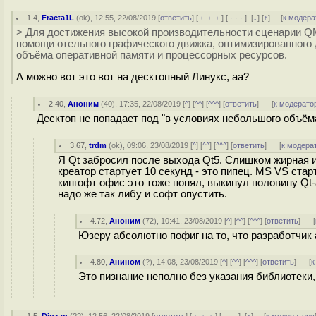
1.4
,
Fracta1L
(
ok
), 12:55, 22/08/2019 [
ответить
] [
﹢﹢﹢
] [
· · ·
]
[
↓
] [
↑
] [
к модера
> Для достижения высокой производительности сценарии QM
помощи отельного графического движка, оптимизированного
объёма оперативной памяти и процессорных ресурсов.
А можно вот это вот на десктопный Линукс, аа?
2.40
,
Аноним
(
40
), 17:35, 22/08/2019 [
^
] [
^^
] [
^^^
] [
ответить
]
[
к модерато
Десктоп не попадает под "в условиях небольшого объём
3.67
,
trdm
(
ok
), 09:06, 23/08/2019 [
^
] [
^^
] [
^^^
] [
ответить
]
[
к модера
Я Qt забросил после выхода Qt5. Слишком жирная и
креатор стартует 10 секунд - это пипец. MS VS стар
кингофт офис это тоже понял, выкинул половину Qt-
надо же так либу и софт опустить.
4.72
,
Аноним
(
72
), 10:41, 23/08/2019 [
^
] [
^^
] [
^^^
] [
ответить
]
[
Юзеру абсолютно пофиг на то, что разработчик 
4.80
,
Анином
(
?
), 14:08, 23/08/2019 [
^
] [
^^
] [
^^^
] [
ответить
]
[
к
Это пизнание неполно без указания библиотеки,