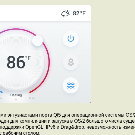
и энтузиастами порта Qt5 для операционной системы OS/2
оден для компиляции и запуска в OS/2 большого числа сущ
 поддержки OpenGL, IPv6 и Drag&drop, невозможность изме
с рабочим столом.