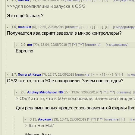
1.5
,
Diozan
(
??
), 12:56, 22/08/2019 [
ответить
] [
﹢﹢﹢
] [
· · ·
]
[
↑
] [
к модератору
>>>для компиляции и запуска в OS/2
Это ещё бывает?
1.6
,
Аноним
(
6
), 12:56, 22/08/2019 [
ответить
] [
﹢﹢﹢
] [
· · ·
]
[
↓
] [
к модератору
Получается ява скрипт завезли в микро контроллеры?
2.9
,
me
(
??
), 13:04, 22/08/2019 [
^
] [
^^
] [
^^^
] [
ответить
]
[
к модератору
]
Espruino
1.7
,
Попугай Кеша
(
?
), 12:57, 22/08/2019 [
ответить
] [
﹢﹢﹢
] [
· · ·
]
[
↓
] [
↑
] [
к м
OS/2 это то, что в 90-е похоронили. Зачем оно сегодня?
2.8
,
Andrey Mitrofanov_N0
(
??
), 13:02, 22/08/2019 [
^
] [
^^
] [
^^^
] [
ответить
]
[
> OS/2 это то, что в 90-е похоронили. Зачем оно сегодня
Для рекламы новых процессоров знаменитой фирмы Ibm
3.13
,
Аноним
(
13
), 13:43, 22/08/2019 [
^
] [
^^
] [
^^^
] [
ответить
]
[
↓
] [
к 
> Ibm RedHat/
iHat же. // хм...