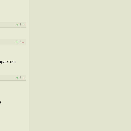
+
–
/
+
–
/
ирается:
+
–
/
)