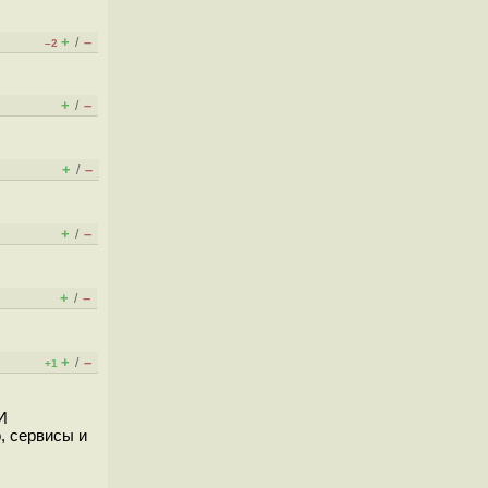
+
–
/
–2
+
–
/
+
–
/
+
–
/
+
–
/
+
–
/
+1
И
, сервисы и
.