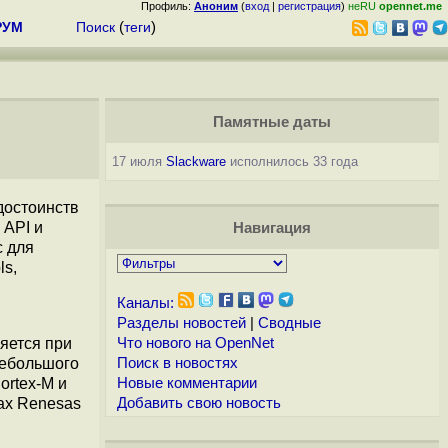
Профиль:
Аноним
(
вход
|
регистрация
)
неRU
opennet.me
РУМ
Поиск
(
теги
)
Памятные даты
17 июля
Slackware
исполнилось 33 года
 достоинств
 API и
Навигация
с для
ls,
Каналы:
Разделы новостей
|
Сводные
яется при
Что нового на OpenNet
небольшого
Поиск в новостях
ortex-M и
Новые комментарии
пах Renesas
Добавить свою новость