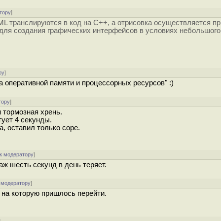
тору
]
L транслируются в код на C++, а отрисовка осуществляется пр
 для создания графических интерфейсов в условиях небольшого
ру
]
а оперативной памяти и процессорных ресурсов" :)
тору
]
 тормозная хрень.
тует 4 секунды.
а, оставил только соре.
к модератору
]
аж шесть секунд в день теряет.
 модератору
]
 на которую пришлось перейти.