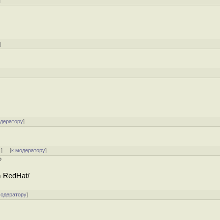
]
]
одератору
]
↓
] [
к модератору
]
?
 RedHat/
модератору
]