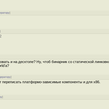
ератору
]
]
2
вать и на десктопе? Ну, чтоб бинарник со статической линковк
ld'а?
дератору
]
т переписать платформо-зависимые компоненты и для x86.
ру
]