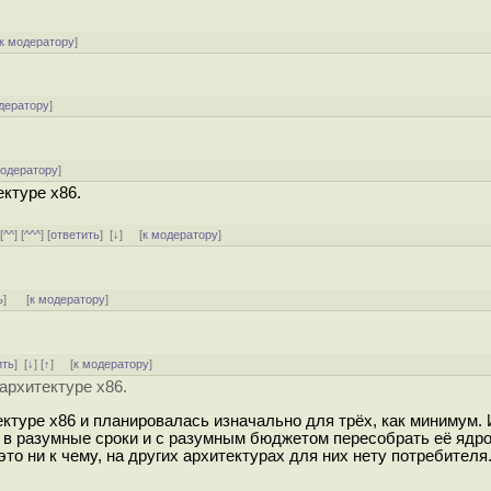
к модератору
]
дератору
]
модератору
]
ектуре x86.
 [
^^
] [
^^^
] [
ответить
]
[
↓
] [
к модератору
]
ь
]
[
к модератору
]
ить
]
[
↓
] [
↑
] [
к модератору
]
 архитектуре x86.
ектуре x86 и планировалась изначально для трёх, как минимум. 
ь в разумные сроки и с разумным бюджетом пересобрать её ядро
то ни к чему, на других архитектурах для них нету потребителя