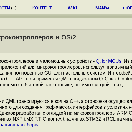
ОСТИ
(
+
)
КОНТЕНТ
WIKI
MAN'ы
ФО
роконтроллеров и OS/2
оконтроллеров и маломощных устройств -
Qt for MCUs
. Из
 приложений для микроконтроллеров, используя привычный
дания полноценных GUI для настольных систем. Интерфей
о C++ API, но и применяя QML c виджетами Qt Quick Contro
няемых в бытовой электронике, носимых устройствах,
и QML транслируются в код на C++, а отрисовка осуществл
нного для создания графических интерфейсов в условиях 
Движок разработан с оглядкой на микроконтроллеры ARM C
чипах NXP i.MX RT, Chrom-Art на чипах STM32 и RGL на чи
рационная сборка
.