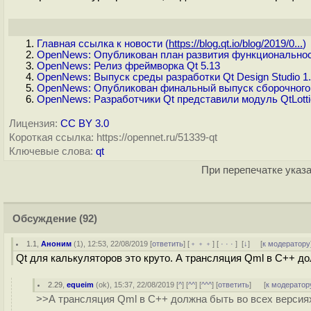
Главная ссылка к новости (
https://blog.qt.io/blog/2019/0...
)
OpenNews: Опубликован план развития функциональнос
OpenNews: Релиз фреймворка Qt 5.13
OpenNews: Выпуск среды разработки Qt Design Studio 1
OpenNews: Опубликован финальный выпуск сборочного
OpenNews: Разработчики Qt представили модуль QtLott
Лицензия:
CC BY 3.0
Короткая ссылка: https://opennet.ru/51339-qt
Ключевые слова:
qt
При перепечатке указа
Обсуждение
(92)
1.1
,
Аноним
(
1
), 12:53, 22/08/2019 [
ответить
] [
﹢﹢﹢
] [
· · ·
]
[
↓
] [
к модератору
Qt для калькуляторов это круто. А трансляция Qml в C++ д
2.29
,
equeim
(
ok
), 15:37, 22/08/2019 [
^
] [
^^
] [
^^^
] [
ответить
]
[
к модератор
>>А трансляция Qml в C++ должна быть во всех версия