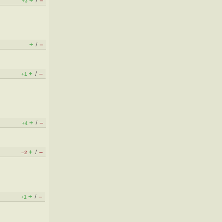
+
–
/
+3
+
–
/
+
–
/
+1
+
–
/
+4
+
–
/
–2
+
–
/
+1