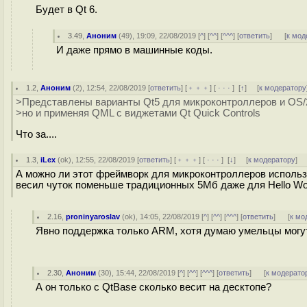
Будет в Qt 6.
3.49
,
Аноним
(
49
), 19:09, 22/08/2019 [
^
] [
^^
] [
^^^
] [
ответить
]
[
к мод
И даже прямо в машинные коды.
1.2
,
Аноним
(
2
), 12:54, 22/08/2019 [
ответить
] [
﹢﹢﹢
] [
· · ·
]
[
↑
] [
к модератору
>Представлены варианты Qt5 для микроконтроллеров и OS/
>но и применяя QML c виджетами Qt Quick Controls
Что за....
1.3
,
iLex
(
ok
), 12:55, 22/08/2019 [
ответить
] [
﹢﹢﹢
] [
· · ·
]
[
↓
] [
к модератору
]
А можно ли этот фреймворк для микроконтроллеров использо
весил чуток поменьше традиционных 5Мб даже для Hello Wor
2.16
,
proninyaroslav
(
ok
), 14:05, 22/08/2019 [
^
] [
^^
] [
^^^
] [
ответить
]
[
к мо
Явно поддержка только ARM, хотя думаю умельцы могу
2.30
,
Аноним
(
30
), 15:44, 22/08/2019 [
^
] [
^^
] [
^^^
] [
ответить
]
[
к модерато
А он только с QtBase сколько весит на десктопе?