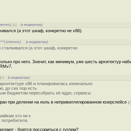
тветить
]
[
↓
] [
к модератору
]
ивался (а этот шкаф, конкретно не х86).
^^^
] [
ответить
]
[
к модератору
]
 сталкивался (а этот шкаф, конкретно
только про него. Значит, как минимум, уже шесть архитектур наб
ARMv7.
 [
↑
] [
к модератору
]
 архитектуре x86 и планировалась изначально
ю, до сих пор есть
ным бюджетом пересобрать её ядро, сервисы
кран при делении на ноль в непривиллегированном юзерспейсе ;-
майкам это ни к
у потребителя.
 делают - боятся поссориться с гуглем?