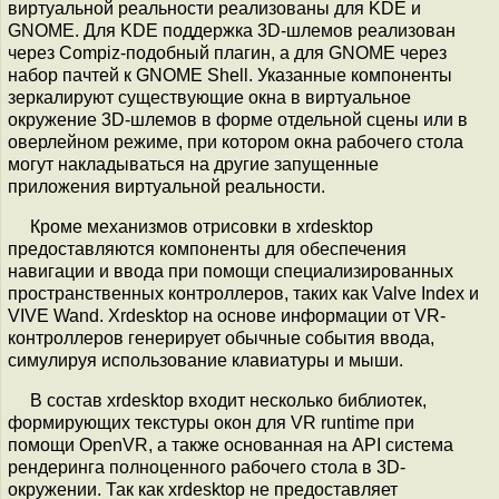
виртуальной реальности реализованы для KDE и
GNOME. Для KDE поддержка 3D-шлемов реализован
через Compiz-подобный плагин, а для GNOME через
набор пачтей к GNOME Shell. Указанные компоненты
зеркалируют существующие окна в виртуальное
окружение 3D-шлемов в форме отдельной сцены или в
оверлейном режиме, при котором окна рабочего стола
могут накладываться на другие запущенные
приложения виртуальной реальности.
Кроме механизмов отрисовки в xrdesktop
предоставляются компоненты для обеспечения
навигации и ввода при помощи специализированных
пространственных контроллеров, таких как Valve Index и
VIVE Wand. Xrdesktop на основе информации от VR-
контроллеров генерирует обычные события ввода,
симулируя использование клавиатуры и мыши.
В состав xrdesktop входит несколько библиотек,
формирующих текстуры окон для VR runtime при
помощи OpenVR, а также основанная на API система
рендеринга полноценного рабочего стола в 3D-
окружении. Так как xrdesktop не предоставляет