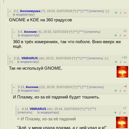
2.2
,
Анонимушка
(
?
), 19:24, 31/07/2019 [
^
] [
^^
] [
^^^
] [
ответить
]
[
↓
]
+
–
/
[
к модератору
]
GNOME и KDE на 360 градусов
+1
3.4
,
Аноним
(
4
), 19:33, 31/07/2019 [
^
] [
^^
] [
^^^
] [
ответить
]
+
–
[
к модератору
]
/
360 в трёх измерениях, так что поболе. Вниз-вверх же
ещё.
+15
2.11
,
VINRARUS
(
ok
), 20:21, 31/07/2019 [
^
] [
^^
] [
^^^
] [
ответить
]
[
↓
]
+
–
[
↑
] [
к модератору
]
/
Так не используй GNOME.
–4
3.13
,
Аноним
(
13
), 20:29, 31/07/2019 [
^
] [
^^
] [
^^^
] [
ответить
]
+
–
[
к модератору
]
/
И Плазму, из-за её падений будет тошнить.
+7
4.14
,
VINRARUS
(
ok
), 20:44, 31/07/2019 [
^
] [
^^
] [
^^^
]
+
–
[
ответить
]
[
к модератору
]
/
> И Плазму, из-за её падений
"Алё, у меня упала плазма, а с ней упал и я!"