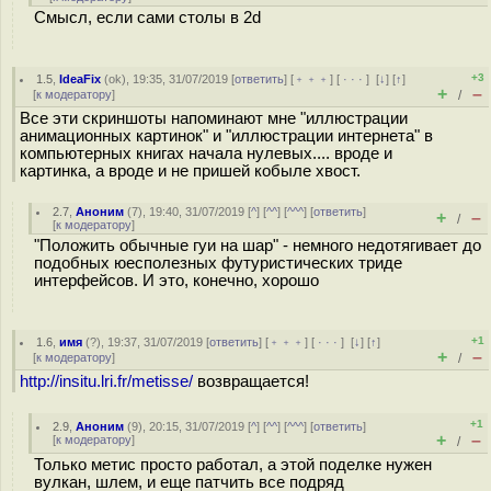
Смысл, если сами столы в 2d
+3
1.5
,
IdeaFix
(
ok
), 19:35, 31/07/2019 [
ответить
] [
﹢﹢﹢
] [
· · ·
]
[
↓
] [
↑
]
+
–
[
к модератору
]
/
Все эти скриншоты напоминают мне "иллюстрации
анимационных картинок" и "иллюстрации интернета" в
компьютерных книгах начала нулевых.... вроде и
картинка, а вроде и не пришей кобыле хвост.
2.7
,
Аноним
(
7
), 19:40, 31/07/2019 [
^
] [
^^
] [
^^^
] [
ответить
]
+
–
/
[
к модератору
]
"Положить обычные гуи на шар" - немного недотягивает до
подобных юесполезных футуристических триде
интерфейсов. И это, конечно, хорошо
+1
1.6
,
имя
(
?
), 19:37, 31/07/2019 [
ответить
] [
﹢﹢﹢
] [
· · ·
]
[
↓
] [
↑
]
+
–
[
к модератору
]
/
http://insitu.lri.fr/metisse/
возвращается!
+1
2.9
,
Аноним
(
9
), 20:15, 31/07/2019 [
^
] [
^^
] [
^^^
] [
ответить
]
+
–
[
к модератору
]
/
Только метис просто работал, а этой поделке нужен
вулкан, шлем, и еще патчить все подряд