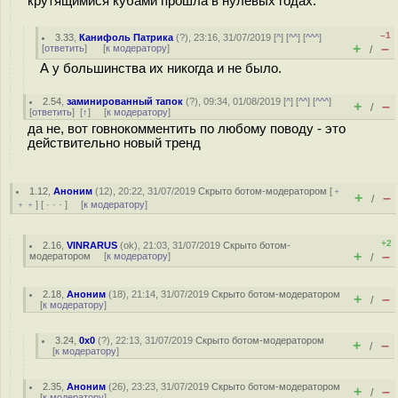
крутящимися кубами прошла в нулевых годах.
–1
3.33
,
Канифоль Патрика
(
?
), 23:16, 31/07/2019 [
^
] [
^^
] [
^^^
]
+
–
[
ответить
]
[
к модератору
]
/
А у большинства их никогда и не было.
2.54
,
заминированный тапок
(
?
), 09:34, 01/08/2019 [
^
] [
^^
] [
^^^
]
+
–
/
[
ответить
]
[
↑
] [
к модератору
]
да не, вот говнокомментить по любому поводу - это
действительно новый тренд
1.12
,
Аноним
(
12
), 20:22, 31/07/2019
Скрыто ботом-модератором
[
﹢
+
–
/
﹢﹢
] [
· · ·
] [
к модератору
]
+2
2.16
,
VINRARUS
(
ok
), 21:03, 31/07/2019
Скрыто ботом-
+
–
модератором
[
к модератору
]
/
2.18
,
Аноним
(
18
), 21:14, 31/07/2019
Скрыто ботом-модератором
+
–
/
[
к модератору
]
3.24
,
0x0
(
?
), 22:13, 31/07/2019
Скрыто ботом-модератором
+
–
/
[
к модератору
]
2.35
,
Аноним
(
26
), 23:23, 31/07/2019
Скрыто ботом-модератором
+
–
/
[
к модератору
]