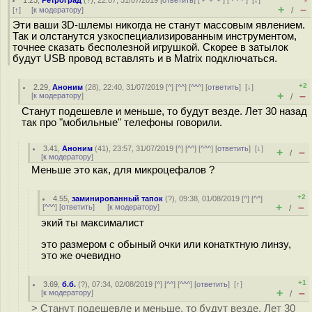
1.23
,
Ретроград
(
?
), 22:07, 31/07/2019 [
ответить
] [
﹢﹢﹢
] [
· · ·
]
[
↓
]
+
–
[
↑
] [
к модератору
]
/
Эти ваши 3D-шлемы никогда не станут массовым явлением.
Так и олстанутся узкоспециализированным инструментом,
точнее сказать бесполезной игрушкой. Скорее в затылок
будут USB провод вставлять и в Matrix подключаться.
+2
2.29
,
Аноним
(
28
), 22:40, 31/07/2019 [
^
] [
^^
] [
^^^
] [
ответить
]
[
↓
]
+
–
[
к модератору
]
/
Станут подешевле и меньше, то будут везде. Лет 30 назад
так про "мобильные" телефоны говорили.
3.41
,
Аноним
(
41
), 23:57, 31/07/2019 [
^
] [
^^
] [
^^^
] [
ответить
]
[
↓
]
+
–
/
[
к модератору
]
Меньше это как, для микроцефалов ?
+2
4.55
,
заминированный тапок
(
?
), 09:38, 01/08/2019 [
^
] [
^^
]
+
–
[
^^^
] [
ответить
]
[
к модератору
]
/
экий ты максималист
это размером с обыный очки или конатктную линзу,
это же очевидно
+1
3.69
,
б.б.
(
?
), 07:34, 02/08/2019 [
^
] [
^^
] [
^^^
] [
ответить
]
[
↑
]
+
–
[
к модератору
]
/
> Станут подешевле и меньше, то будут везде. Лет 30