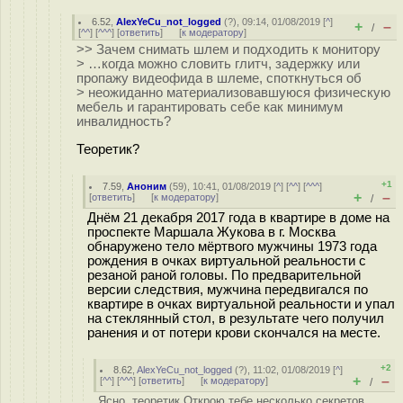
6.52
,
AlexYeCu_not_logged
(
?
), 09:14, 01/08/2019 [
^
]
+
–
/
[
^^
] [
^^^
] [
ответить
]
[
к модератору
]
>> Зачем снимать шлем и подходить к монитору
> …когда можно словить глитч, задержку или
пропажу видеофида в шлеме, споткнуться об
> неожиданно материализовавшуюся физическую
мебель и гарантировать себе как минимум
инвалидность?
Теоретик?
+1
7.59
,
Аноним
(
59
), 10:41, 01/08/2019 [
^
] [
^^
] [
^^^
]
+
–
[
ответить
]
[
к модератору
]
/
Днём 21 декабря 2017 года в квартире в доме на
проспекте Маршала Жукова в г. Москва
обнаружено тело мёртвого мужчины 1973 года
рождения в очках виртуальной реальности c
резаной раной головы. По предварительной
версии следствия, мужчина передвигался по
квартире в очках виртуальной реальности и упал
на стеклянный стол, в результате чего получил
ранения и от потери крови скончался на месте.
+2
8.62
,
AlexYeCu_not_logged
(
?
), 11:02, 01/08/2019 [
^
]
+
–
[
^^
] [
^^^
] [
ответить
]
[
к модератору
]
/
Ясно, теоретик Открою тебе несколько секретов,