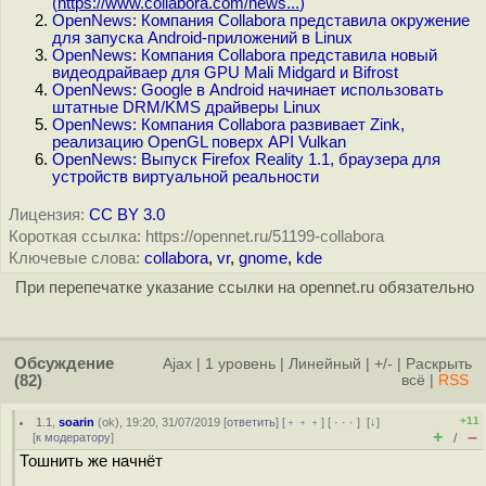
(
https://www.collabora.com/news...
)
OpenNews: Компания Collabora представила окружение
для запуска Android-приложений в Linux
OpenNews: Компания Collabora представила новый
видеодрайваер для GPU Mali Midgard и Bifrost
OpenNews: Google в Android начинает использовать
штатные DRM/KMS драйверы Linux
OpenNews: Компания Collabora развивает Zink,
реализацию OpenGL поверх API Vulkan
OpenNews: Выпуск Firefox Reality 1.1, браузера для
устройств виртуальной реальности
Лицензия:
CC BY 3.0
Короткая ссылка: https://opennet.ru/51199-collabora
Ключевые слова:
collabora
,
vr
,
gnome
,
kde
При перепечатке указание ссылки на opennet.ru обязательно
Обсуждение
Ajax
|
1 уровень
|
Линейный
|
+/-
|
Раскрыть
(82)
всё
|
RSS
+11
1.1
,
soarin
(
ok
), 19:20, 31/07/2019 [
ответить
] [
﹢﹢﹢
] [
· · ·
]
[
↓
]
+
–
[
к модератору
]
/
Тошнить же начнёт