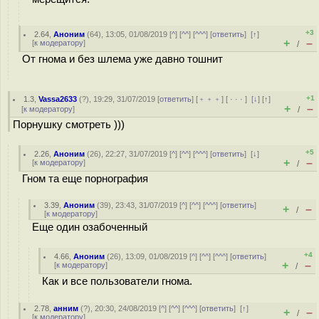
+3
2.64
,
Аноним
(
64
), 13:05, 01/08/2019 [
^
] [
^^
] [
^^^
] [
ответить
]
[
↑
]
+
–
[
к модератору
]
/
От гнома и без шлема уже давно тошнит
+1
1.3
,
Vassa2633
(
?
), 19:29, 31/07/2019 [
ответить
] [
﹢﹢﹢
] [
· · ·
]
[
↓
] [
↑
]
+
–
[
к модератору
]
/
Порнушку смотреть )))
+5
2.26
,
Аноним
(
26
), 22:27, 31/07/2019 [
^
] [
^^
] [
^^^
] [
ответить
]
[
↓
]
+
–
[
к модератору
]
/
Гном та еще порнография
3.39
,
Аноним
(
39
), 23:43, 31/07/2019 [
^
] [
^^
] [
^^^
] [
ответить
]
+
–
/
[
к модератору
]
Еще один озабоченный
+4
4.66
,
Аноним
(
26
), 13:09, 01/08/2019 [
^
] [
^^
] [
^^^
] [
ответить
]
+
–
[
к модератору
]
/
Как и все пользователи гнома.
2.78
,
анним
(
?
), 20:30, 24/08/2019 [
^
] [
^^
] [
^^^
] [
ответить
]
[
↑
]
+
–
/
[
к модератору
]