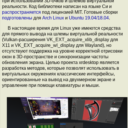
при использовании 3D-очков и шлемов виртуальной
реальности. Код библиотеки написан на языке Си и
распространяется
под лицензией MIT. Готовые сборки
подготовлены
для
Arch Linux
и
Ubuntu 19.04/18.04
.
В настоящее время для Linux уже имеются средства
для прямого вывода на шлемы виртуальной реальности
(Vulkan-расширения VK_EXT_acquire_xlib_display для
X11 и VK_EXT_acquire_wl_display для Wayland), но
отсутствуют поддержка на уровне корректной отрисовки
окон в 3D-пространстве и синхронизации частоты
обновления экрана. Целью проекта xrdesktop является
разработка методов, которые позволят использовать в
виртуальных окружениях классические интерфейсы,
ориентированные на вывод на двухмерном экране и
управление при помощи клавиатуры и мыши.