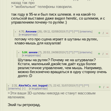
назад так про
> "мобильные" телефоны говорили.
так году в 95-м и был писк шлемов. я на какой-то
сельской выставке даже видел heretic, со шлемом, и с
управлением почему-то рулём :)
4.70
,
Аноним
(
26
), 09:11, 02/08/2019 [
^
] [
^^
] [
^^^
] [
ответить
]
+
–
/
[
к модератору
]
потому что про сцена играет в шутаны на рулях,
клаво-мышь для казуалов!
5.84
,
анним
(
?
), 20:53, 24/08/2019 [
^
] [
^^
] [
^^^
] [
ответить
]
+
–
/
[
к модератору
]
Шутаны на рулях? Почему не на штурвалах?
Кстати, маленький джойстик даёт куда более
реалистичное управление, чем мышь. Например,
можно бесконечно вращаться в одну сторону очень
долго :D
2.31
,
AlexYeCu_not_logged
(
?
), 22:42, 31/07/2019 [
^
] [
^^
] [
^^^
]
+
–
/
[
ответить
]
[
↑
] [
к модератору
]
>Эти ваши 3D-шлемы никогда не станут массовым
явлением.
Экий ты ретроград.