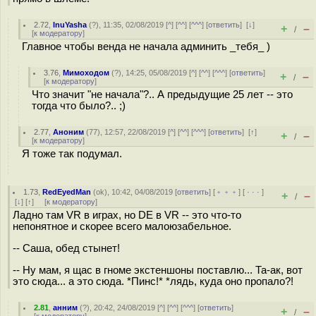
2.72
,
InuYasha
(
?
), 11:35, 02/08/2019 [
^
] [
^^
] [
^^^
] [
ответить
]
[
↓
]
+
–
/
[
к модератору
]
Главное чтобы венда не начала админить _тебя_ )
3.76
,
Мимоходом
(
?
), 14:25, 05/08/2019 [
^
] [
^^
] [
^^^
] [
ответить
]
+
–
/
[
к модератору
]
Что значит "не начала"?.. А предыдущие 25 лет -- это
тогда что было?.. ;)
2.77
,
Аноним
(
77
), 12:57, 22/08/2019 [
^
] [
^^
] [
^^^
] [
ответить
]
[
↑
]
+
–
/
[
к модератору
]
Я тоже так подумал.
1.73
,
RedEyedMan
(
ok
), 10:42, 04/08/2019 [
ответить
] [
﹢﹢﹢
] [
· · ·
]
+
–
/
[
↓
] [
↑
] [
к модератору
]
Ладно там VR в играх, но DE в VR -- это что-то
непонятное и скорее всего малоюзабельное.
-- Саша, обед стынет!
-- Ну мам, я щас в гноме экстеншоны поставлю... Та-ак, вот
это сюда... а это сюда. *Пинс!* *лядь, куда оно пропало?!
2.81
,
анним
(
?
), 20:42, 24/08/2019 [
^
] [
^^
] [
^^^
] [
ответить
]
+
–
/