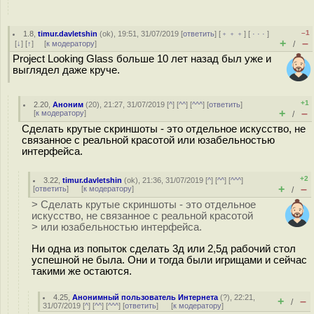
–1
1.8
,
timur.davletshin
(
ok
), 19:51, 31/07/2019 [
ответить
] [
﹢﹢﹢
] [
· · ·
]
+
–
[
↓
] [
↑
] [
к модератору
]
/
Project Looking Glass больше 10 лет назад был уже и
выглядел даже круче.
+1
2.20
,
Аноним
(
20
), 21:27, 31/07/2019 [
^
] [
^^
] [
^^^
] [
ответить
]
+
–
[
к модератору
]
/
Сделать крутые скриншоты - это отдельное искусство, не
связанное с реальной красотой или юзабельностью
интерфейса.
+2
3.22
,
timur.davletshin
(
ok
), 21:36, 31/07/2019 [
^
] [
^^
] [
^^^
]
+
–
[
ответить
]
[
к модератору
]
/
> Сделать крутые скриншоты - это отдельное
искусство, не связанное с реальной красотой
> или юзабельностью интерфейса.
Ни одна из попыток сделать 3д или 2,5д рабочий стол
успешной не была. Они и тогда были игрищами и сейчас
такими же остаются.
4.25
,
Анонимный пользователь Интернета
(
?
), 22:21,
+
–
/
31/07/2019 [
^
] [
^^
] [
^^^
] [
ответить
]
[
к модератору
]