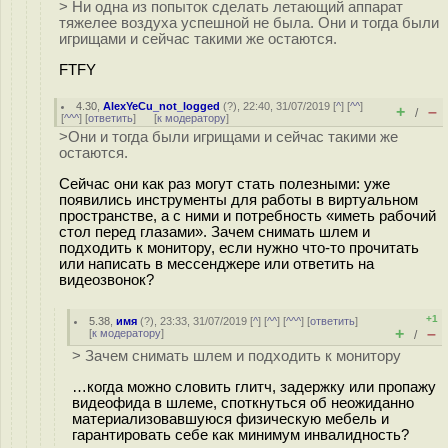
> Ни одна из попыток сделать летающий аппарат
тяжелее воздуха успешной не была. Они и тогда были
игрищами и сейчас такими же остаются.
FTFY
4.30
,
AlexYeCu_not_logged
(
?
), 22:40, 31/07/2019 [
^
] [
^^
]
+
–
/
[
^^^
] [
ответить
]
[
к модератору
]
>Они и тогда были игрищами и сейчас такими же
остаются.
Сейчас они как раз могут стать полезными: уже
появились инструменты для работы в виртуальном
пространстве, а с ними и потребность «иметь рабочий
стол перед глазами». Зачем снимать шлем и
подходить к монитору, если нужно что-то прочитать
или написать в мессенджере или ответить на
видеозвонок?
+1
5.38
,
имя
(
?
), 23:33, 31/07/2019 [
^
] [
^^
] [
^^^
] [
ответить
]
+
–
[
к модератору
]
/
> Зачем снимать шлем и подходить к монитору
…когда можно словить глитч, задержку или пропажу
видеофида в шлеме, споткнуться об неожиданно
материализовавшуюся физическую мебель и
гарантировать себе как минимум инвалидность?