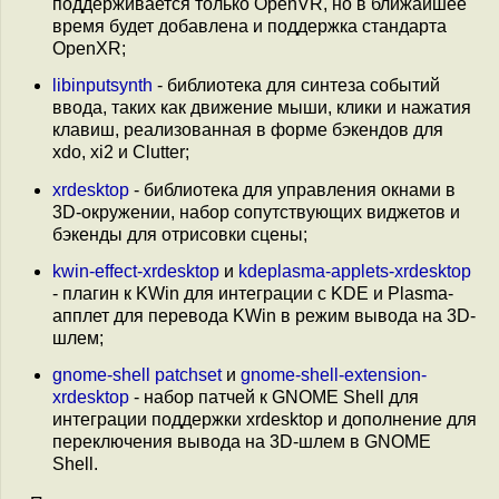
поддерживается только OpenVR, но в ближайшее
время будет добавлена и поддержка стандарта
OpenXR;
libinputsynth
- библиотека для синтеза событий
ввода, таких как движение мыши, клики и нажатия
клавиш, реализованная в форме бэкендов для
xdo, xi2 и Clutter;
xrdesktop
- библиотека для управления окнами в
3D-окружении, набор сопутствующих виджетов и
бэкенды для отрисовки сцены;
kwin-effect-xrdesktop
и
kdeplasma-applets-xrdesktop
- плагин к KWin для интеграции с KDE и Plasma-
апплет для перевода KWin в режим вывода на 3D-
шлем;
gnome-shell patchset
и
gnome-shell-extension-
xrdesktop
- набор патчей к GNOME Shell для
интеграции поддержки xrdesktop и дополнение для
переключения вывода на 3D-шлем в GNOME
Shell.