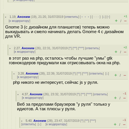
+1
1.19
,
Аноним
(
19
), 21:20, 31/07/2019 [
ответить
] [
﹢﹢﹢
] [
· · ·
]
[
↓
] [
↑
]
+
–
[
к модератору
]
/
Gnome 3 (с дизайном для планшетов) теперь можно
выкидывать и смело начинать делать Gnome 4 c дизайном
для VR.
+2
2.27
,
Аноним
(
26
), 22:31, 31/07/2019 [
^
] [
^^
] [
^^^
] [
ответить
]
+
–
[
к модератору
]
/
в этот раз на php, осталось чтобы лучшие "умы" gtk
говнокодеров придумали как отрисовывать окна на php.
3.28
,
Аноним
(
28
), 22:39, 31/07/2019 [
^
] [
^^
] [
^^^
] [
ответить
]
[
↓
]
+
–
/
[
к модератору
]
php никого не интересует, сейчас js у руля.
–1
4.37
,
Аноним
(
26
), 23:32, 31/07/2019 [
^
] [
^^
] [
^^^
] [
ответить
]
+
–
[
к модератору
]
/
Веб за пределами браузеров "у руля" только у
идиотов. А так плюсы у руля.
–1
5.40
,
Аноним
(
28
), 23:47, 31/07/2019 [
^
] [
^^
] [
^^^
]
+
–
[
ответить
]
[
↓
] [
к модератору
]
/