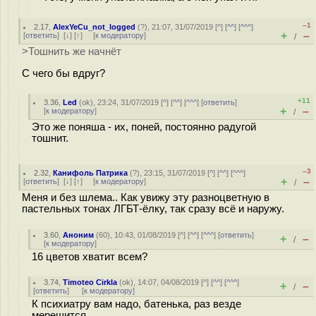
–1
2.17
,
AlexYeCu_not_logged
(
?
), 21:07, 31/07/2019 [
^
] [
^^
] [
^^^
]
+
–
[
ответить
]
[
↓
] [
↑
] [
к модератору
]
/
>Тошнить же начнёт
С чего бы вдруг?
+11
3.36
,
Led
(
ok
), 23:24, 31/07/2019 [
^
] [
^^
] [
^^^
] [
ответить
]
+
–
[
к модератору
]
/
Это же поняша - их, поней, постоянно радугой
тошнит.
–3
2.32
,
Канифоль Патрика
(
?
), 23:15, 31/07/2019 [
^
] [
^^
] [
^^^
]
+
–
[
ответить
]
[
↓
] [
↑
] [
к модератору
]
/
Меня и без шлема.. Как увижу эту разноцветную в
пастельных тонах ЛГБТ-ёлку, так сразу всё и наружу.
3.60
,
Аноним
(
60
), 10:43, 01/08/2019 [
^
] [
^^
] [
^^^
] [
ответить
]
+
–
/
[
к модератору
]
16 цветов хватит всем?
3.74
,
Timoteo Cirkla
(
ok
), 14:07, 04/08/2019 [
^
] [
^^
] [
^^^
]
+
–
/
[
ответить
]
[
к модератору
]
К психиатру вам надо, батенька, раз везде
мерещится.