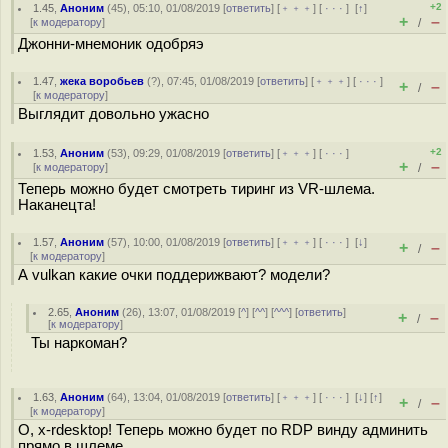
+2
1.45
,
Аноним
(
45
), 05:10, 01/08/2019 [
ответить
] [
﹢﹢﹢
] [
· · ·
]
[
↑
]
+
–
[
к модератору
]
/
Джонни-мнемоник одобряэ
1.47
,
жека воробьев
(
?
), 07:45, 01/08/2019 [
ответить
] [
﹢﹢﹢
] [
· · ·
]
+
–
/
[
к модератору
]
Выглядит довольно ужасно
+2
1.53
,
Аноним
(
53
), 09:29, 01/08/2019 [
ответить
] [
﹢﹢﹢
] [
· · ·
]
+
–
[
к модератору
]
/
Теперь можно будет смотреть тиринг из VR-шлема.
Наканецта!
1.57
,
Аноним
(
57
), 10:00, 01/08/2019 [
ответить
] [
﹢﹢﹢
] [
· · ·
]
[
↓
]
+
–
/
[
к модератору
]
А vulkan какие очки поддерижвают? модели?
2.65
,
Аноним
(
26
), 13:07, 01/08/2019 [
^
] [
^^
] [
^^^
] [
ответить
]
+
–
/
[
к модератору
]
Ты наркоман?
1.63
,
Аноним
(
64
), 13:04, 01/08/2019 [
ответить
] [
﹢﹢﹢
] [
· · ·
]
[
↓
] [
↑
]
+
–
/
[
к модератору
]
О, x-rdesktop! Теперь можно будет по RDP винду админить
прямо в шлеме.