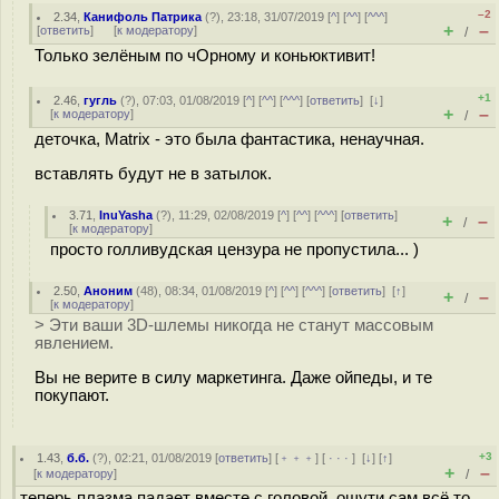
–2
2.34
,
Канифоль Патрика
(
?
), 23:18, 31/07/2019 [
^
] [
^^
] [
^^^
]
+
–
[
ответить
]
[
к модератору
]
/
Только зелёным по чОрному и коньюктивит!
+1
2.46
,
гугль
(
?
), 07:03, 01/08/2019 [
^
] [
^^
] [
^^^
] [
ответить
]
[
↓
]
+
–
[
к модератору
]
/
деточка, Matrix - это была фантастика, ненаучная.
вставлять будут не в затылок.
3.71
,
InuYasha
(
?
), 11:29, 02/08/2019 [
^
] [
^^
] [
^^^
] [
ответить
]
+
–
/
[
к модератору
]
просто голливудская цензура не пропустила... )
2.50
,
Аноним
(
48
), 08:34, 01/08/2019 [
^
] [
^^
] [
^^^
] [
ответить
]
[
↑
]
+
–
/
[
к модератору
]
> Эти ваши 3D-шлемы никогда не станут массовым
явлением.
Вы не верите в силу маркетинга. Даже ойпеды, и те
покупают.
+3
1.43
,
б.б.
(
?
), 02:21, 01/08/2019 [
ответить
] [
﹢﹢﹢
] [
· · ·
]
[
↓
] [
↑
]
+
–
[
к модератору
]
/
теперь плазма падает вместе с головой. ощути сам всё то,