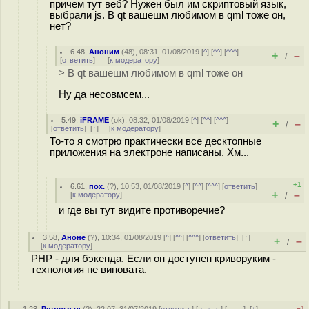
причем тут веб? Нужен был им скриптовый язык,
выбрали js. В qt вашешм любимом в qml тоже он,
нет?
6.48
,
Аноним
(
48
), 08:31, 01/08/2019 [
^
] [
^^
] [
^^^
]
+
–
/
[
ответить
]
[
к модератору
]
> В qt вашешм любимом в qml тоже он
Ну да несовмсем...
5.49
,
iFRAME
(
ok
), 08:32, 01/08/2019 [
^
] [
^^
] [
^^^
]
+
–
/
[
ответить
]
[
↑
] [
к модератору
]
То-то я смотрю практически все десктопные
приложения на электроне написаны. Хм...
+1
6.61
,
пох.
(
?
), 10:53, 01/08/2019 [
^
] [
^^
] [
^^^
] [
ответить
]
+
–
[
к модератору
]
/
и где вы тут видите противоречие?
3.58
,
Аноне
(
?
), 10:34, 01/08/2019 [
^
] [
^^
] [
^^^
] [
ответить
]
[
↑
]
+
–
/
[
к модератору
]
PHP - для бэкенда. Если он доступен криворуким -
технология не виновата.
–1