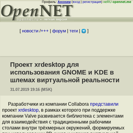
Профиль:
Аноним
(
вход
|
регистрация
)
неRU
opennet.me
[
новости
/
+++
|
форум
|
теги
|
]
Проект xrdesktop для
использования GNOME и KDE в
шлемах виртуальной реальности
31.07.2019 19:16 (MSK)
Разработчики из компании Collabora
представили
проект
xrdesktop
, в рамках которого при поддержке
компании Valve развивается библиотека с элементами
для взаимодействия с традиционными рабочими
столами внутри трёхмерных окружений, формируемых