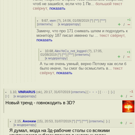
чтоб не зашибся, если что 1 Пе...
большой текст
свёрнут,
показать
+1
9.67
,
имя
(
?
), 14:06, 01/08/2019 [
^
] [
^^
] [
^^^
]
+
–
[
ответить
]
[
к модератору
]
/
Замечу, что про 171 снимать шлем и подходить к
монитору 187 писал именно ты ...
текст свёрнут,
показать
10.68
,
AlexYeCu_not_logged
(
?
), 17:05,
+1
01/08/2019 [
^
] [
^^
] [
^^^
] [
ответить
]
+
–
/
[
к модератору
]
А ты не очень умный, верно Потому как если б
было иначе, ты смог бы осмыслить в...
текст
свёрнут,
показать
–1
1.10
,
VINRARUS
(
ok
), 20:17, 31/07/2019 [
ответить
] [
﹢﹢﹢
] [
· · ·
]
[
↓
]
+
–
[
↑
] [
к модератору
]
/
Новый тренд - говнокодить в 3D?
2.15
,
Аноним
(
15
), 20:53, 31/07/2019 [
^
] [
^^
] [
^^^
] [
ответить
]
[
↓
]
+
–
/
[
к модератору
]
Я думал, мода на 3д-рабочие столы со всякими