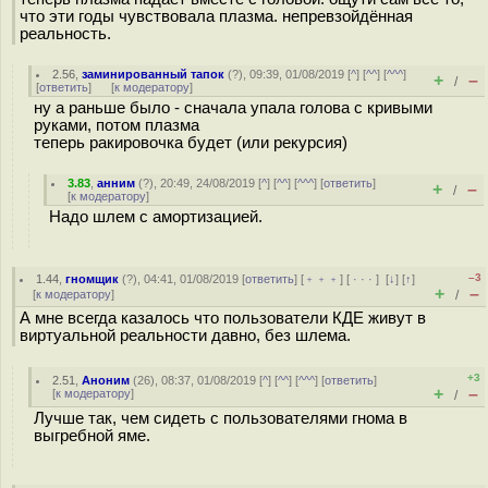
что эти годы чувствовала плазма. непревзойдённая
реальность.
2.56
,
заминированный тапок
(
?
), 09:39, 01/08/2019 [
^
] [
^^
] [
^^^
]
+
–
/
[
ответить
]
[
к модератору
]
ну а раньше было - сначала упала голова с кривыми
руками, потом плазма
теперь ракировочка будет (или рекурсия)
3.83
,
анним
(
?
), 20:49, 24/08/2019 [
^
] [
^^
] [
^^^
] [
ответить
]
+
–
/
[
к модератору
]
Надо шлем с амортизацией.
–3
1.44
,
гномщик
(
?
), 04:41, 01/08/2019 [
ответить
] [
﹢﹢﹢
] [
· · ·
]
[
↓
] [
↑
]
+
–
[
к модератору
]
/
А мне всегда казалось что пользователи КДЕ живут в
виртуальной реальности давно, без шлема.
+3
2.51
,
Аноним
(
26
), 08:37, 01/08/2019 [
^
] [
^^
] [
^^^
] [
ответить
]
+
–
[
к модератору
]
/
Лучше так, чем сидеть с пользователями гнома в
выгребной яме.