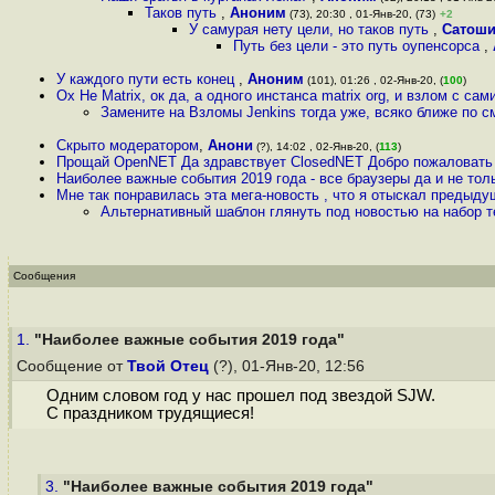
Таков путь
,
Аноним
(73), 20:30 , 01-Янв-20, (73)
+2
У самурая нету цели, но таков путь
,
Сатош
Путь без цели - это путь оупенсорса
,
У каждого пути есть конец
,
Аноним
(101), 01:26 , 02-Янв-20, (
100
)
Ох Не Matrix, ок да, а одного инстанса matrix org, и взлом с сам
Замените на Взломы Jenkins тогда уже, всяко ближе по 
Скрыто модератором
,
Анони
(?), 14:02 , 02-Янв-20, (
113
)
Прощай OpenNET Да здравствует ClosedNET Добро пожаловать
Наиболее важные события 2019 года - все браузеры да и не тол
Мне так понравилась эта мега-новость , что я отыскал предыд
Альтернативный шаблон глянуть под новостью на набор 
Сообщения
1.
"Наиболее важные события 2019 года"
Сообщение от
Твой Отец
(?), 01-Янв-20, 12:56
Одним словом год у нас прошел под звездой SJW.
С праздником трудящиеся!
3.
"Наиболее важные события 2019 года"