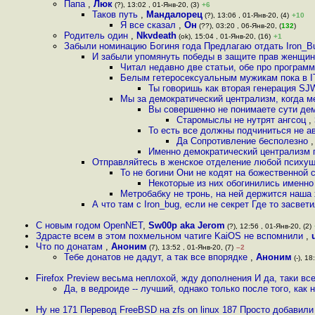
Папа
,
Люк
(?), 13:02 , 01-Янв-20, (3)
+6
Таков путь
,
Мандалорец
(?), 13:06 , 01-Янв-20, (4)
+10
Я все сказал
,
Он
(??), 03:20 , 06-Янв-20, (
132
)
Родитель один
,
Nkvdeath
(ok), 15:04 , 01-Янв-20, (16)
+1
Забыли номинацию Богиня года Предлагаю отдать Iron_
И забыли упомянуть победы в защите прав женщин
Читал недавно две статьи, обе про программ
Белым гетеросекcуальным мужикам пока в IT 
Ты говоришь как вторая генерация SJ
Мы за демократический централизм, когда 
Вы совершенно не понимаете сути дем
Старомыслы не нутрят ангсоц
,
То есть все должны подчиниться не 
Да Сопротивление бесполезно
Именно демократический централизм п
Отправляйтесь в женское отделение любой психушк
То не богини Они не кодят на божественной
Некоторые из них обогинились именно 
Метробабку не тронь, на ней держится наша
А что там с Iron_bug, если не секрет Где то засвет
С новым годом OpenNET
,
Sw00p aka Jerom
(?), 12:56 , 01-Янв-20, (2)
Здрасте всем в этом похмельном чатиге KaiOS не вспомнили
,
Что по донатам
,
Аноним
(7), 13:52 , 01-Янв-20, (7)
–2
Тебе донатов не дадут, а так все впорядке
,
Аноним
(-), 18
Firefox Preview весьма неплохой, жду дополнения И да, таки вс
Да, в ведроиде -- лучший, однако только после того, как 
Ну не 171 Перевод FreeBSD на zfs on linux 187 Просто добавили