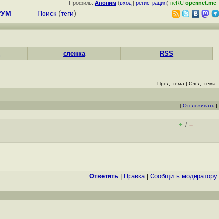
Профиль:
Аноним
(
вход
|
регистрация
)
неRU
opennet.me
РУМ
Поиск
(
теги
)
д
слежка
RSS
Пред. тема
|
След. тема
[
Отслеживать
]
+
–
/
Ответить
|
Правка
|
Cообщить модератору