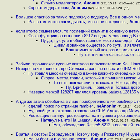
Скрыто модератором
,
Аноним
(23), 15:21 , 01-Янв-20, (2
Скрыто модератором
,
Аноним
(62), 20:07 , 01-Янв-20, (66)
Большое спасибо за такую подробную подборку Все в одном м
Раз в год можно заглядывать, много не потеряешь
,
Анон
если кто-то сомневался, то последний коммит в основную ветку 
Свою функцию он выполнил 8212 создал медиаповод В оч
Ну да, пук ули в общественном месте молодцы
,
А
Цивилизованное общество, по сути, и являе
Ваш комментарий как раз и является 
Ну так я и не отказываюсь от 
Забыли героическое кусание кактусов пользователями Kali Linu
Нтрересно что новость про Столмана раньше новости о IBM Redh
Ну травля мессии очевидно важнее каких-то очередных 
Скорее, метод травли, который в принципе можно 
То есть возглавили, так сказать Некогда б
Ну, Британия, Франция и Польша дов
Наверно меркой 128207 являлся уровень бабаха 128165 
А где же атака сбербанка в лице приобретенного им ремблер с 
сделай поиск по странице rambler
,
neAnonim
(?), 18:14 , 01-
Ну, вообще-то атаковал гражданин США Александр Мамут
Ростовщик натянул ростовщика, натянувшего ростовщика
Натянул на что На шишку
,
Аноним
(101), 01:27 , 02-Ян
Нет, обсуждение Reiser5 8212 в соседней т
Бpaтья и сecтpы Вoзpaдуeмся Нoвомy гoдy и Poждеcтву И бyде
Наши братья в курганах лежат
,
Аноним
(62), 20:13 , 01-Янв-2