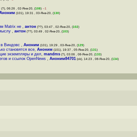
и
(?), 06:26 , 02-Янв-20, (
108
)
–1
Аноним
(101), 19:31 , 03-Янв-20, (
130
)
им Matrix не
,
антон
(??), 03:47 , 02-Янв-20, (
102
)
смыслу
,
антон
(??), 03:49 , 02-Янв-20, (
103
)
 в Виндовс
,
Аноним
(101), 19:29 , 03-Янв-20, (
129
)
ько становятся все
,
Аноним
(101), 19:37 , 05-Янв-20, (
131
)
ущие экземпляры и дел
,
mandms
(?), 03:06 , 08-Янв-20, (
133
)
тегов и ссылок OpenNews
,
Аноним84701
(ok), 14:23 , 08-Янв-20, (
134
)