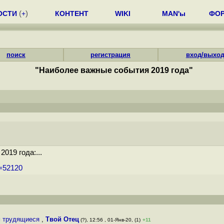
ОСТИ
(
+
)
КОНТЕНТ
WIKI
MAN'ы
ФО
поиск
регистрация
вход/выхо
"Наиболее важные события 2019 года"
019 года:...
m=52120
м трудящиеся
,
Твой Отец
(?), 12:56 , 01-Янв-20, (1)
+11