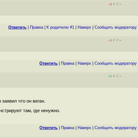
+
–
/
–3
Ответить
|
Правка
|
К родителю #1
|
Наверх
|
Cообщить модератору
+
–
/
–1
Ответить
|
Правка
|
Наверх
|
Cообщить модератору
+
–
/
+5
 заявил что он веган.
нстрируют там, где ненужно.
Ответить
|
Правка
|
Наверх
|
Cообщить модератору