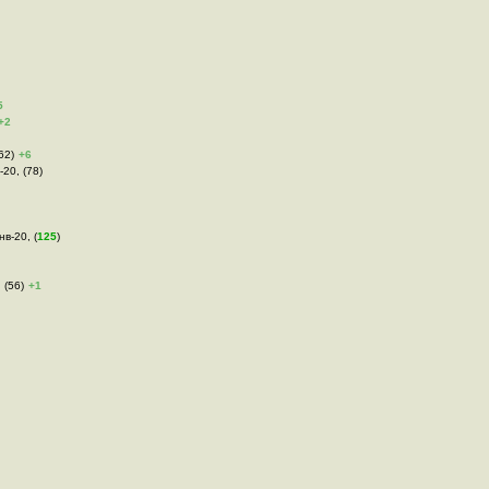
5
+2
62)
+6
-20, (78)
нв-20, (
125
)
 (56)
+1