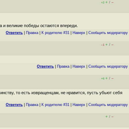
+
–
/
+2
а и великие победы остаются впереди.
Ответить
|
Правка
|
К родителю #31
|
Наверх
|
Cообщить модератору
+
–
/
–1
Ответить
|
Правка
|
Наверх
|
Cообщить модератору
+
–
/
+6
нству, то есть извращенцам, не нравится, пусть убьют себя
Ответить
|
Правка
|
К родителю #31
|
Наверх
|
Cообщить модератору
+
–
/