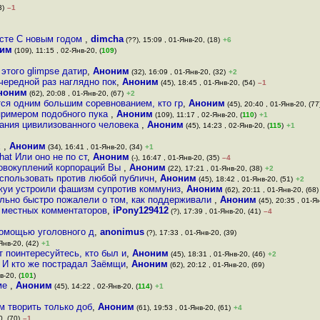
3)
–1
есте С новым годом
,
dimcha
(??), 15:09 , 01-Янв-20, (18)
+6
им
(109), 11:15 , 02-Янв-20, (
109
)
этого glimpse датир
,
Аноним
(32), 16:09 , 01-Янв-20, (32)
+2
ередной раз наглядно пок
,
Аноним
(45), 18:45 , 01-Янв-20, (54)
–1
ноним
(62), 20:08 , 01-Янв-20, (67)
+2
тся одним большим соревнованием, кто гр
,
Аноним
(45), 20:40 , 01-Янв-20, (77
примером подобного пука
,
Аноним
(109), 11:17 , 02-Янв-20, (
110
)
+1
звания цивилизованного человека
,
Аноним
(45), 14:23 , 02-Янв-20, (
115
)
+1
x
,
Аноним
(34), 16:41 , 01-Янв-20, (34)
+1
at Или оно не по ст
,
Аноним
(-), 16:47 , 01-Янв-20, (35)
–4
совокуплений корпораций Вы
,
Аноним
(22), 17:21 , 01-Янв-20, (38)
+2
использовать против любой публичн
,
Аноним
(45), 18:42 , 01-Янв-20, (51)
+2
уржуи устроили фашизм супротив коммуниз
,
Аноним
(62), 20:11 , 01-Янв-20, (68)
ольно быстро пожалели о том, как поддерживали
,
Аноним
(45), 20:35 , 01-Ян
у местных комментаторов
,
iPony129412
(?), 17:39 , 01-Янв-20, (41)
–4
помощью уголовного д
,
anonimus
(?), 17:33 , 01-Янв-20, (39)
Янв-20, (42)
+1
 поинтересуйтесь, кто был и
,
Аноним
(45), 18:31 , 01-Янв-20, (46)
+2
 И кто же пострадал Заёмщи
,
Аноним
(62), 20:12 , 01-Янв-20, (69)
в-20, (
101
)
еме
,
Аноним
(45), 14:22 , 02-Янв-20, (
114
)
+1
м твopить тoлькo дoб
,
Аноним
(61), 19:53 , 01-Янв-20, (61)
+4
0, (70)
–1