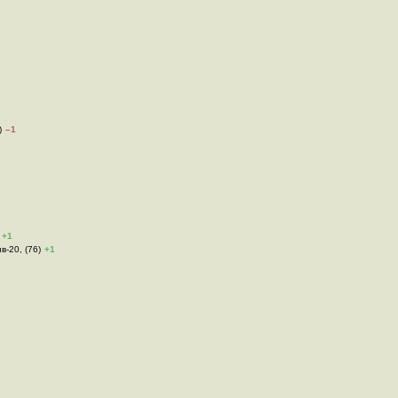
)
–1
+1
в-20, (76)
+1