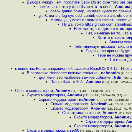
Выбора между чем, простите Свой zfs во фре того без р
намёк на то, что у фре было что-то своё
,
Аноним
(
совок давно помер, но идея чучхе по прежн
git -C usr src log sys cddl contrib opensolaris uts c
Молодцы, умеют иллюмоса таскать простые 
Ну да, то-то https github com zfsonlinux
Намекаете, что даже с этим пр
Нет, намекаю на то, что 
Хотите открыть ми
Аноним хоче
Тебя минимум дважды тыкали н
Пруфы про вранье будут 
Тебе не нужны пру
Т е я сам д
к новостям Релиз операционной системы ReactOS 0 4 12 - https
В заголовке Наиболее важные события
,
neAnonim
(?), 14:
для меня это наиболее важное событие
,
trdm
(ok), 
Плохо быть тобой
,
Аноним
(121), 19:01 , 02-Янв-
Скрыто модератором
,
Аноним
(11), 14:45 , 01-Янв-20, (11)
–7
Скрыто модератором
,
Аноним
(12), 14:49 , 01-Янв-20, (12)
+8
Скрыто модератором
,
neAnonim
(?), 14:58 , 01-Янв-20, (
Скрыто модератором
,
Nkvdeath
(ok), 15:08 , 01-
Скрыто модератором
,
Аноним
(12), 15:13 , 01-Ян
Скрыто модератором
,
Аноним
(31), 15:2
Скрыто модератором
,
Аноним
(
Скрыто модератором
,
Ан
Скрыто модератором
,
Аноним
(
Скрыто модератором
,
user90
(?), 15:10 , 01-Янв-20, (19)