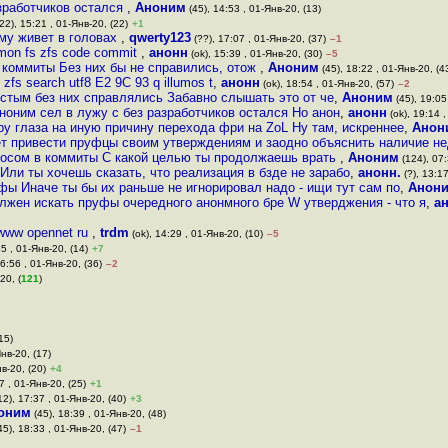
азработчиков остался
,
Аноним
(45), 14:53 , 01-Янв-20, (13)
22), 15:21 , 01-Янв-20, (22)
+1
ему живет в головах
,
qwerty123
(??), 17:07 , 01-Янв-20, (37)
–1
ommon fs zfs code commit
,
анонн
(ok), 15:39 , 01-Янв-20, (30)
–5
коммиты Без них бы не справились, отож
,
Аноним
(45), 18:22 , 01-Янв-20, (4
 zfs search utf8 E2 9C 93 q illumos t
,
анонн
(ok), 18:54 , 01-Янв-20, (57)
–2
остым без них справлялись Забавно слышать это от че
,
Аноним
(45), 19:05
аноним сел в лужу с без разработчиков остался Но анон
,
анонн
(ok), 19:14 ,
ру глаза на иную причину перехода фри на ZoL Ну там, искреннее
,
Анон
т привести пруфцы своим утверждениям и заодно объяснить наличие н
осом в коммиты С какой целью ты продолжаешь врать
,
Аноним
(124), 07:
Или ты хочешь сказать, что реализация в бзде не зарабо
,
анонн.
(?), 13:17
фы Иначе ты бы их раньше не игнорировал надо - ищи тут сам по
,
Анон
олжен искать пруфы очередного анонмного бре W утверджения - что я
,
а
 www opennet ru
,
trdm
(ok), 14:29 , 01-Янв-20, (10)
–5
55 , 01-Янв-20, (14)
+7
16:56 , 01-Янв-20, (36)
–2
20, (
121
)
15)
Янв-20, (17)
в-20, (20)
+4
7 , 01-Янв-20, (25)
+1
12), 17:37 , 01-Янв-20, (40)
+3
оним
(45), 18:39 , 01-Янв-20, (48)
45), 18:33 , 01-Янв-20, (47)
–1