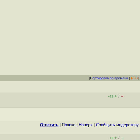
[
Сортировка по времени
|
RSS
]
+
–
/
+11
Ответить
|
Правка
|
Наверх
|
Cообщить модератору
+
–
/
+6