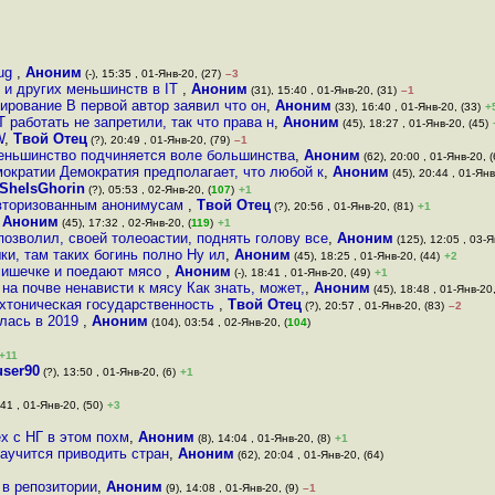
Bug
,
Аноним
(-), 15:35 , 01-Янв-20, (27)
–3
 и других меньшинств в IT
,
Аноним
(31), 15:40 , 01-Янв-20, (31)
–1
ирование В первой автор заявил что он
,
Аноним
(33), 16:40 , 01-Янв-20, (33)
+
работать не запретили, так что права н
,
Аноним
(45), 18:27 , 01-Янв-20, (45)
W
,
Твой Отец
(?), 20:49 , 01-Янв-20, (79)
–1
меньшинство подчиняется воле большинства
,
Аноним
(62), 20:00 , 01-Янв-20, (
ократии Демократия предполагает, что любой к
,
Аноним
(45), 20:44 , 01-Янв
SheIsGhorin
(?), 05:53 , 02-Янв-20, (
107
)
+1
авторизованным анонимусам
,
Твой Отец
(?), 20:56 , 01-Янв-20, (81)
+1
,
Аноним
(45), 17:32 , 02-Янв-20, (
119
)
+1
озволил, своей толеоастии, поднять голову все
,
Аноним
(125), 12:05 , 03-Я
и, там таких богинь полно Ну ил
,
Аноним
(45), 18:25 , 01-Янв-20, (44)
+2
 сишечке и поедают мясо
,
Аноним
(-), 18:41 , 01-Янв-20, (49)
+1
на почве ненависти к мясу Как знать, может,
,
Аноним
(45), 18:48 , 01-Янв-20,
 хтоническая государственность
,
Твой Отец
(?), 20:57 , 01-Янв-20, (83)
–2
илась в 2019
,
Аноним
(104), 03:54 , 02-Янв-20, (
104
)
+11
user90
(?), 13:50 , 01-Янв-20, (6)
+1
:41 , 01-Янв-20, (50)
+3
ех с НГ в этом похм
,
Аноним
(8), 14:04 , 01-Янв-20, (8)
+1
научится приводить стран
,
Аноним
(62), 20:04 , 01-Янв-20, (64)
 в репозитории
,
Аноним
(9), 14:08 , 01-Янв-20, (9)
–1