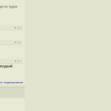
pi из ядра
+
–
/
+
–
/
+
–
/
моздкий
лог модерирования