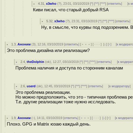
4.31
,
x3who
(
?
), 23:01, 03/10/2019 [
^
] [
^^
] [
^^^
] [
ответить
]
[
к 
Киви писал, что старый добрый RSA
5.32
,
x3who
(
?
), 23:31, 03/10/2019 [
^
] [
^^
] [
^^^
] [
ответить
]
Ну, в смысле, что курвы под подозрением. 
1.3
,
Аноним
(
3
), 12:16, 03/10/2019 [
ответить
] [
﹢﹢﹢
] [
· · ·
]
[
↓
] [
↑
] [
к модерат
Это проблема дизайна или реализации?
2.4
,
theDolphin
(
ok
), 12:27, 03/10/2019 [
^
] [
^^
] [
^^^
] [
ответить
]
[
к модера
Проблема наличия и доступа по сторонним каналам
2.6
,
userd
(
ok
), 12:45, 03/10/2019 [
^
] [
^^
] [
^^^
] [
ответить
]
[
к модератору
]
Это проблема реализации.
Но можно предположить, что это - типичная проблема р
Т.е. другие реализации тоже нужно исследовать.
1.9
,
Аноним
(
-
), 14:11, 03/10/2019 [
ответить
] [
﹢﹢﹢
] [
· · ·
]
[
↓
] [
↑
] [
к модерато
Плохо. GPG и Matrix юзаю каждый день.