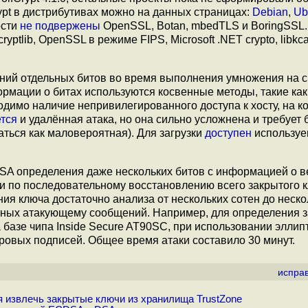
ypt в дистрибутивах можно на данных страницах:
Debian
,
Ub
ости
не подвержены
OpenSSL, Botan, mbedTLS и BoringSSL.
yptlib, OpenSSL в режиме FIPS, Microsoft .NET crypto, libkc
ий отдельных битов во время выполнения умножения на с
рмации о битах используются косвенные методы, такие как
димо наличие непривилегированного доступа к хосту, на к
тся
и удалённая атака, но она сильно усложнена и требует
ться как маловероятная). Для загрузки
доступен
используе
SA определения даже нескольких битов с информацией о в
и по последовательному восстановлению всего закрытого 
ия ключа достаточно анализа от нескольких сотен до неско
тных атакующему сообщений. Например, для определения з
а базе чипа Inside Secure AT90SC, при использовании эллип
ровых подписей. Общее время атаки составило 30 минут.
испра
 извлечь закрытые ключи из хранилища TrustZone