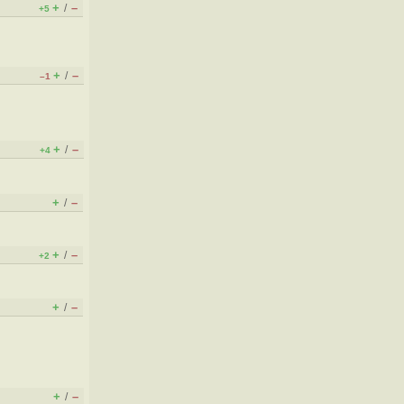
+
–
/
+5
+
–
/
–1
+
–
/
+4
+
–
/
+
–
/
+2
+
–
/
+
–
/