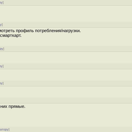
ру
]
ру
]
мотреть профиль потребления/нагрузки.
смарткарт.
ру
]
ру
]
ру
]
 них прямые.
ратору
]