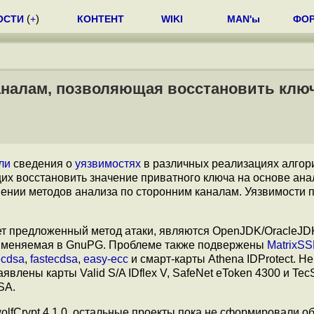
ОСТИ
(
+
)
КОНТЕНТ
WIKI
MAN'ы
ФО
каналам, позволяющая восстановить клю
ли
сведения о
уязвимостях
в различных реализациях алгор
 восстановить значение приватного ключа на основе анал
ении методов анализа по сторонним каналам. Уязвимости 
ет предложенный метод атаки, являются OpenJDK/OracleJD
рименяемая в GnuPG. Проблеме также подвержены
MatrixSS
ecdsa
,
fastecdsa
,
easy-ecc
и смарт-карты Athena IDProtect. Не
влены карты Valid S/A IDflex V, SafeNet eToken 4300 и Tec
SA.
 wolfCrypt 4.1.0, остальные проекты пока не сформировали о