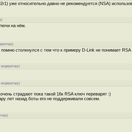
192r1) уже относительно давно не рекомендуется (NSA) использо
у
]
лючи на нём.
дератору
]
? помню столкнулся с тем что к примеру D-Link не понимает RSA
к модератору
]
к модератору
]
очень страдают пока такой 16к RSA ключ переварят :)
ру лет назад боты его не поддерживали совсем.
атору
]