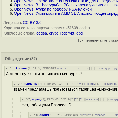
OpenNews: Представлена техника атаки для определе
OpenNews: В Libgcrypt/GnuPG выявлена уязвимость, п
OpenNews: Атака по подбору RSA-ключей
OpenNews: Уязвимость в AMD SEV, позволяющая опре
Лицензия:
CC BY 3.0
Короткая ссылка: https://opennet.ru/51609-ecdsa
Ключевые слова:
ecdsa
,
crypt
,
libgcrypt
,
gpg
При перепечатке указа
Обсуждение
(32)
1.1
,
Аноним
(
1
), 11:52, 03/10/2019 [
ответить
] [
﹢﹢﹢
] [
· · ·
]
[
↓
] [
к модератору
А может ну их, эти эллиптические курвы?
2.2
,
бублички
(
?
), 11:59, 03/10/2019 [
^
] [
^^
] [
^^^
] [
ответить
]
[
↓
] [
к модера
взамен предлагаешь пользоваться таблицей умножения
3.7
,
Корец
(
?
), 13:03, 03/10/2019 [
^
] [
^^
] [
^^^
] [
ответить
]
[
↓
] [
к моде
Нет, таблицами Брадиса :D
4.8
,
Аноим
(
?
), 13:49, 03/10/2019 [
^
] [
^^
] [
^^^
] [
ответить
]
[
к м