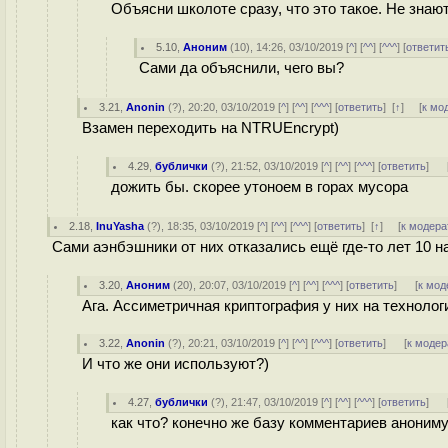
Объясни школоте сразу, что это такое. Не знают
5.10
,
Аноним
(
10
), 14:26, 03/10/2019 [
^
] [
^^
] [
^^^
] [
ответит
Сами да объяснили, чего вы?
3.21
,
Anonin
(
?
), 20:20, 03/10/2019 [
^
] [
^^
] [
^^^
] [
ответить
]
[
↑
] [
к мо
Взамен переходить на NTRUEncrypt)
4.29
,
бублички
(
?
), 21:52, 03/10/2019 [
^
] [
^^
] [
^^^
] [
ответить
]
дожить бы. скорее утоноем в горах мусора
2.18
,
InuYasha
(
?
), 18:35, 03/10/2019 [
^
] [
^^
] [
^^^
] [
ответить
]
[
↑
] [
к модера
Сами аэнбэшники от них отказались ещё где-то лет 10 на
3.20
,
Аноним
(
20
), 20:07, 03/10/2019 [
^
] [
^^
] [
^^^
] [
ответить
]
[
к мод
Ага. Ассиметричная криптография у них на технолог
3.22
,
Anonin
(
?
), 20:21, 03/10/2019 [
^
] [
^^
] [
^^^
] [
ответить
]
[
к модер
И что же они используют?)
4.27
,
бублички
(
?
), 21:47, 03/10/2019 [
^
] [
^^
] [
^^^
] [
ответить
]
как что? конечно же базу комментариев аноним