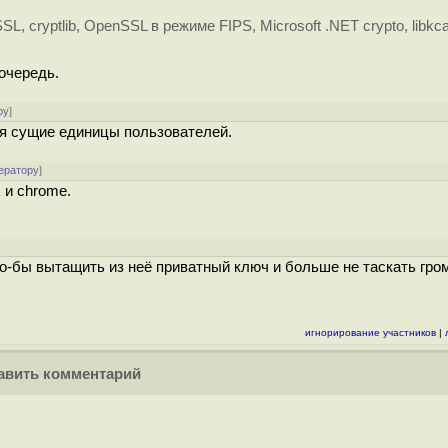
L, cryptlib, OpenSSL в режиме FIPS, Microsoft .NET crypto, libkca
 очередь.
ру
]
ся сущие единицы пользователей.
ератору
]
 и chrome.
что-бы вытащить из неё приватный ключ и больше не таскать гро
игнорирование участников
|
вить комментарий