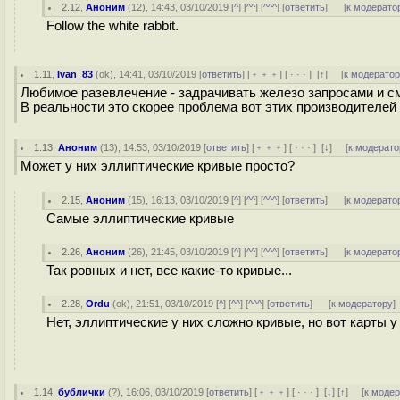
2.12
,
Аноним
(
12
), 14:43, 03/10/2019 [
^
] [
^^
] [
^^^
] [
ответить
]
[
к модерато
Follow the white rabbit.
1.11
,
Ivan_83
(
ok
), 14:41, 03/10/2019 [
ответить
] [
﹢﹢﹢
] [
· · ·
]
[
↑
] [
к модерато
Любимое разевлечение - задрачивать железо запросами и с
В реальности это скорее проблема вот этих производителей 
1.13
,
Аноним
(
13
), 14:53, 03/10/2019 [
ответить
] [
﹢﹢﹢
] [
· · ·
]
[
↓
] [
к модерато
Может у них эллиптические кривые просто?
2.15
,
Аноним
(
15
), 16:13, 03/10/2019 [
^
] [
^^
] [
^^^
] [
ответить
]
[
к модерато
Самые эллиптические кривые
2.26
,
Аноним
(
26
), 21:45, 03/10/2019 [
^
] [
^^
] [
^^^
] [
ответить
]
[
к модерато
Так ровных и нет, все какие-то кривые...
2.28
,
Ordu
(
ok
), 21:51, 03/10/2019 [
^
] [
^^
] [
^^^
] [
ответить
]
[
к модератору
]
Нет, эллиптические у них сложно кривые, но вот карты у
1.14
,
бублички
(
?
), 16:06, 03/10/2019 [
ответить
] [
﹢﹢﹢
] [
· · ·
]
[
↓
] [
↑
] [
к моде