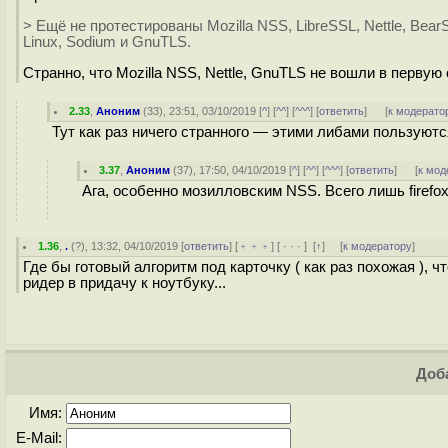
> Ещё не протестированы Mozilla NSS, LibreSSL, Nettle, BearSS
Linux, Sodium и GnuTLS.
Странно, что Mozilla NSS, Nettle, GnuTLS не вошли в первую
2.33
,
Аноним
(
33
), 23:51, 03/10/2019 [
^
] [
^^
] [
^^^
] [
ответить
]
[
к модерато
Тут как раз ничего странного — этими либами пользуют
3.37
,
Аноним
(
37
), 17:50, 04/10/2019 [
^
] [
^^
] [
^^^
] [
ответить
]
[
к мод
Ага, особенно мозилловским NSS. Всего лишь firefox
1.36
,
.
(
?
), 13:32, 04/10/2019 [
ответить
] [
﹢﹢﹢
] [
· · ·
]
[
↑
] [
к модератору
]
Где бы готовый алгоритм под карточку ( как раз похожая ), 
ридер в придачу к ноутбуку...
Доба
Имя:
E-Mail: