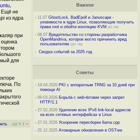
Важное
untu
,
 Ещё не
-
11.07
GhostLock, BadEpoll и Januscape -
api из ядра
уязвимости в ядре Linux, позволяющие получить
права root и обойти изоляцию KVM
(82 +34)
-
08.07
Вредительство со стороны разработчика
каляр при
OpenMandriva, которое могло причинить вред
 оценка
пользователям
(107 +34)
отором
-
Сводка событий за 2025 год
 большого
мый для
Советы
екторе
ключа. По
-
19.04.2026
PKI с аппаратным TRNG за 10 дней при
помощи AI
льких
акрытого
-
09.03.2026
Борьба с web-ботами через запрет
HTTP/1.1
тической
-
27.02.2026
Удаление всех IPv6 link-local адресов
на всех сетевых интерфейсах в Linux
-
27.01.2026
Ускорение пересборки llama.cpp
+
–
вить
/
+22
-
25.12.2025
Атомарные обновления в OSTree