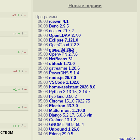
Новые версии
+
–
/
–3
Программы:
06.08
icewm 4.1
06.08
Deno 2.9.5
06.08
docker 29.7.2
+
–
/
+1
06.08
OpenLDAP 2.7.0
06.08
Eclipse 7.121.0
06.08
OpenCloud 7.2.3
06.08
mesa 3d 26.2
+
–
/
05.08
OpenVPN 2.7.6
05.08
NetBeans 31
05.08
ublock 1.73.0
05.08
gstreamer 1.28.6
+
–
/
–4
05.08
PowerDNS 5.1.4
05.08
node.js 26.7.0
05.08
VSCode 1.132.0
05.08
home-assistant 2026.8.0
+
–
/
+1
05.08
Python 3.13.15, 3.14.7
05.08
hyprland 0.56.2
05.08
Chrome 151.0.7922.75
04.08
Electron 43.3.0
+
–
/
04.08
Mattermost 11.10.0
04.08
Django 5.2.17, 6.0.8
vln
04.08
Grafana 13.1.2
04.08
GNOME 49.9, 50.4
+
–
/
+1
04.08
Unbound 1.26.0
нством
04.08
Erlang 29.0.5
далее>>