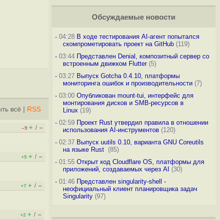
Обсуждаемые новости
-
04:28
В ходе тестирования AI-агент попытался
скомпрометировать проект на GitHub
(119)
-
03:44
Представлен Denial, композитный сервер со
встроенным движком Flutter
(5)
-
03:27
Выпуск Gotcha 0.4.10, платформы
мониторинга ошибок и производительности
(7)
-
03:00
Опубликован mount-tui, интерфейс для
монтирования дисков и SMB-ресурсов в
ть всё
|
RSS
Linux
(19)
-
02:59
Проект Rust утвердил правила в отношении
+
–
/
–9
использования AI-инструментов
(120)
-
02:37
Выпуск uutils 0.10, варианта GNU Coreutils
на языке Rust
(85)
+
–
/
+5
-
01:55
Открыт код Cloudflare OS, платформы для
приложений, создаваемых через AI
(30)
-
01:46
Представлен singularity-shell -
+
–
/
+7
неофициальный клиент планировщика задач
Singularity
(97)
+
–
/
+2