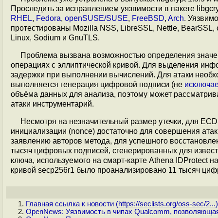
Проследить за исправлением уязвимости в пакете libgcr
RHEL
,
Fedora
,
openSUSE/SUSE
,
FreeBSD
,
Arch
. Уязвим
протестированы Mozilla NSS, LibreSSL, Nettle, BearSSL, cr
Linux, Sodium и GnuTLS.
Проблема вызвана возможностью определения значен
операциях с эллиптической кривой. Для выделения инфо
задержки при выполнении вычислений. Для атаки необхо
выполняется генерация цифровой подписи (не
исключае
объёма данных для анализа, поэтому может рассматрива
атаки инструментарий.
Несмотря на незначительный размер утечки, для ECD
инициализации (nonce) достаточно для совершения атак
заявлению авторов метода, для успешного восстановлен
тысяч цифровых подписей, сгенерированных для извес
ключа, используемого на смарт-карте Athena IDProtect н
кривой secp256r1 было проанализировано 11 тысяч циф
Главная ссылка к новости (
https://seclists.org/oss-sec/2...
)
OpenNews: Уязвимость в чипах Qualcomm, позволяющая