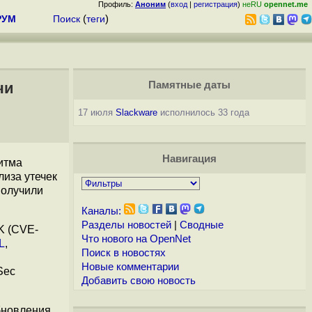
Профиль:
Аноним
(
вход
|
регистрация
)
неRU
opennet.me
РУМ
Поиск
(
теги
)
чи
Памятные даты
17 июля
Slackware
исполнилось 33 года
Навигация
итма
иза утечек
получили
Каналы:
Разделы новостей
|
Сводные
K (CVE-
Что нового на OpenNet
L
,
Поиск в новостях
Новые комментарии
Sec
Добавить свою новость
бновления.