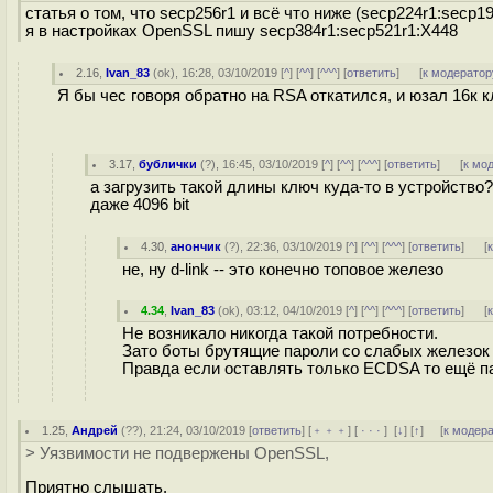
статья о том, что secp256r1 и всё что ниже (secp224r1:secp
я в настройках OpenSSL пишу secp384r1:secp521r1:X448
2.16
,
Ivan_83
(
ok
), 16:28, 03/10/2019 [
^
] [
^^
] [
^^^
] [
ответить
]
[
к модератор
Я бы чес говоря обратно на RSA откатился, и юзал 16к к
3.17
,
бублички
(
?
), 16:45, 03/10/2019 [
^
] [
^^
] [
^^^
] [
ответить
]
[
к мо
а загрузить такой длины ключ куда-то в устройство
даже 4096 bit
4.30
,
анончик
(
?
), 22:36, 03/10/2019 [
^
] [
^^
] [
^^^
] [
ответить
]
[
не, ну d-link -- это конечно топовое железо
4.34
,
Ivan_83
(
ok
), 03:12, 04/10/2019 [
^
] [
^^
] [
^^^
] [
ответить
]
[
Не возникало никогда такой потребности.
Зато боты брутящие пароли со слабых железок 
Правда если оставлять только ECDSA то ещё па
1.25
,
Андрей
(
??
), 21:24, 03/10/2019 [
ответить
] [
﹢﹢﹢
] [
· · ·
]
[
↓
] [
↑
] [
к модер
> Уязвимости не подвержены OpenSSL,
Приятно слышать.