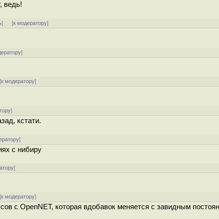
, ведь!
ь
]
[
к модератору
]
дератору
]
[
к модератору
]
тору
]
зад, кстати.
ератору
]
иях с нибиру
атору
]
[
к модератору
]
усов с OpenNET, которая вдобавок меняется с завидным постоя