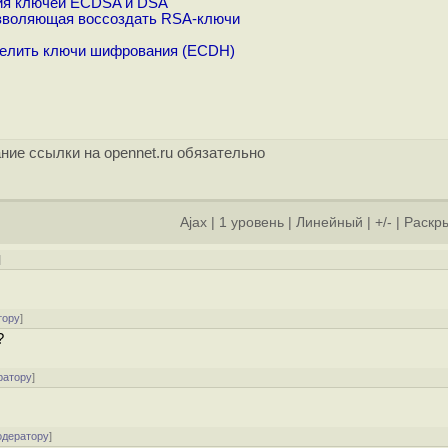
ния ключей ECDSA и DSA
озволяющая воссоздать RSA-ключи
делить ключи шифрования (ECDH)
ние ссылки на opennet.ru обязательно
Ajax
|
1 уровень
|
Линейный
|
+/-
|
Раскры
]
тору
]
?
ратору
]
одератору
]