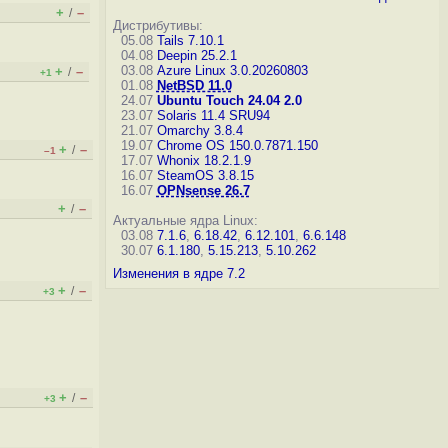
+
–
/
Дистрибутивы:
05.08
Tails 7.10.1
04.08
Deepin 25.2.1
03.08
Azure Linux 3.0.20260803
+
–
/
+1
01.08
NetBSD 11.0
24.07
Ubuntu Touch 24.04 2.0
23.07
Solaris 11.4 SRU94
21.07
Omarchy 3.8.4
19.07
Chrome OS 150.0.7871.150
+
–
/
–1
17.07
Whonix 18.2.1.9
16.07
SteamOS 3.8.15
16.07
OPNsense 26.7
+
–
/
Актуальные ядра Linux:
03.08
7.1.6
,
6.18.42
,
6.12.101
,
6.6.148
30.07
6.1.180
,
5.15.213
,
5.10.262
Изменения в ядре 7.2
+
–
/
+3
+
–
/
+3