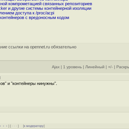
ной компрометацией связанных репозиториев
ker и другие системы контейнерной изоляции
ением доступа к /proc/acpi
 контейнеров с вредоносным кодом
ние ссылки на opennet.ru обязательно
Ajax
|
1 уровень
|
Линейный
|
+/-
|
Раскры
]
в" и "контейнеры нинужны".
]
﹢﹢﹢
] [
· · ·
] [
к модератору
]