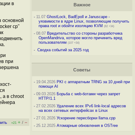
ации в
Важное
-
11.07
GhostLock, BadEpoll и Januscape -
в основной
уязвимости в ядре Linux, позволяющие получить
права root и обойти изоляцию KVM
cker cp"
(82 +34)
ак
-
08.07
Вредительство со стороны разработчика
OpenMandriva, которое могло причинить вред
подменить
пользователям
(107 +34)
а.
-
Сводка событий за 2025 год
ри
ев при
овершена
Советы
-
19.04.2026
PKI с аппаратным TRNG за 10 дней при
хост-
помощи AI
тся
-
09.03.2026
Борьба с web-ботами через запрет
 а в chroot
HTTP/1.1
тейнера
-
27.02.2026
Удаление всех IPv6 link-local адресов
на всех сетевых интерфейсах в Linux
-
27.01.2026
Ускорение пересборки llama.cpp
+
–
вить
/
+21
-
25.12.2025
Атомарные обновления в OSTree