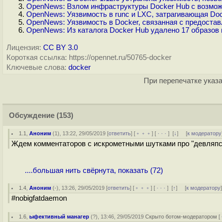
OpenNews: Взлом инфраструктуры Docker Hub с возмож
OpenNews: Уязвимость в runc и LXC, затрагивающая Doc
OpenNews: Уязвимость в Docker, связанная с предоставл
OpenNews: Из каталога Docker Hub удалено 17 образов
Лицензия:
CC BY 3.0
Короткая ссылка: https://opennet.ru/50765-docker
Ключевые слова:
docker
При перепечатке указа
Обсуждение
(153)
1.1
,
Аноним
(
1
), 13:22, 29/05/2019 [
ответить
] [
﹢﹢﹢
] [
· · ·
]
[
↓
] [
к модератору
Ждем комментаторов с искрометными шутками про "девляпсо
....большая нить свёрнута, показать (72)
1.4
,
Аноним
(
-
), 13:26, 29/05/2019 [
ответить
] [
﹢﹢﹢
] [
· · ·
]
[
↑
] [
к модератору
#nobigfatdaemon
1.6
,
ыфективный манагер
(
?
), 13:46, 29/05/2019
Скрыто ботом-модератором
[