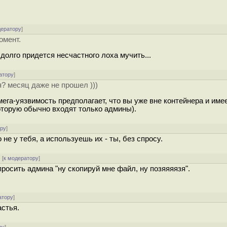
дератору
]
омент.
долго придется несчастного лоха мучить...
атору
]
? месяц даже не прошел )))
ега-уязвимость предполагает, что вы уже вне контейнера и име
которую обычно входят только админы).
ору
]
не у тебя, а используешь их - ты, без спросу.
[
к модератору
]
просить админа "ну скопируй мне файл, ну позяяяязя".
атору
]
астья.