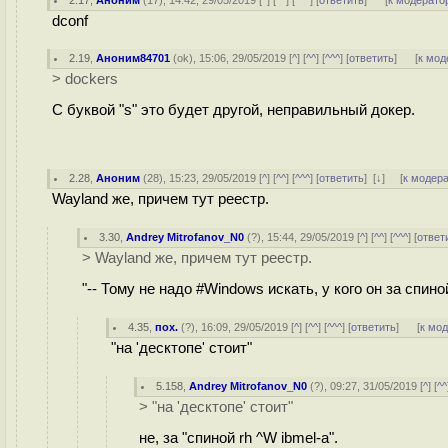
2.17
,
Аноним
(
17
), 14:42, 29/05/2019 [
^
] [
^^
] [
^^^
] [
ответить
]
[
к модерато
dconf
2.19
,
Аноним84701
(
ok
), 15:06, 29/05/2019 [
^
] [
^^
] [
^^^
] [
ответить
]
[
к мод
> dockers
C буквой "s" это будет другой, неправильный докер.
2.28
,
Аноним
(
28
), 15:23, 29/05/2019 [
^
] [
^^
] [
^^^
] [
ответить
]
[
↓
] [
к модер
Wayland же, причем тут реестр.
3.30
,
Andrey Mitrofanov_N0
(
?
), 15:44, 29/05/2019 [
^
] [
^^
] [
^^^
] [
ответ
> Wayland же, причем тут реестр.
"-- Тому не надо #Windows искать, у кого он за спиной
4.35
,
пох.
(
?
), 16:09, 29/05/2019 [
^
] [
^^
] [
^^^
] [
ответить
]
[
к мо
"на 'десктопе' стоит"
5.158
,
Andrey Mitrofanov_N0
(
?
), 09:27, 31/05/2019 [
^
] [
^^
> "на 'десктопе' стоит"
не, за "спиной rh ^W ibmel-а".