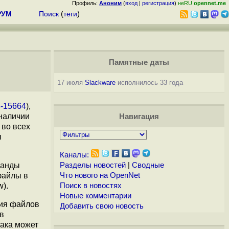
Профиль:
Аноним
(
вход
|
регистрация
)
неRU
opennet.me
РУМ
Поиск
(
теги
)
Памятные даты
17 июля
Slackware
исполнилось 33 года
-15664
),
 наличии
Навигация
 во всех
ы
Каналы:
манды
Разделы новостей
|
Сводные
файлы в
Что нового на OpenNet
w).
Поиск в новостях
Новые комментарии
ния файлов
Добавить свою новость
в
така может