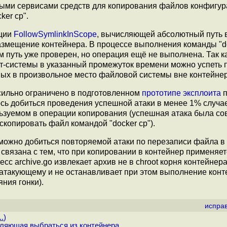
ными сервисами средств для копирования файлов конфигур
er cp".
кции
FollowSymlinkInScope
, вычисляющей абсолютный путь 
азмещение контейнера. В процессе выполнения команды "do
ом путь уже проверен, но операция ещё не выполнена. Так к
ст-системы в указанный промежуток времени можно успеть 
ных в произвольное место файловой системы вне контейнер
 сильно ограничено в подготовленном
прототипе эксплоита
п
сь добиться проведения успешной атаки в менее 1% случа
льзуемом в операции копирования (успешная атака была с
скопировать файл командой "docker cp").
ожно добиться повторяемой атаки по перезаписи файла в 
 связана с тем, что при копировании в контейнер применяе
есс archive.go извлекает архив не в chroot корня контейнера,
о атакующему и не останавливает при этом выполнение кон
яния гонки).
испра
..
)
оляющая выбраться из контейнера