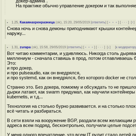
докер-админа".
На практике обычно управление докером и так выполняет
1.25
,
Какаянахренразница
(
ok
), 15:20, 29/05/2019 [
ответить
] [
﹢﹢﹢
] [
· · ·
]
[
↑
]
Снова ночь и снова демоны приподнимают крышки контейнер
наружу...
1.31
,
zurapa
(
ok
), 15:58, 29/05/2019 [
ответить
] [
﹢﹢﹢
] [
· · ·
]
[
↓
] [
к модератор
Вот читаю комментарии, и удивляюсь. Никогда столь дыряв
миллениум - сначала ставишь в прод, потом отлавливаешь ба
Это:
и про докер,
и про pulseaudio, как он внедрялся,
и про systemd, как он внедрялся, без которого docker не ст
Странно это. Без докера, помоему и обсуждать то не пришлос
дырки латают, как swarm придумал, как научили контейнеры 
kubernetis, и т.д...
Технология на столько бурно развивается. и на столько плохо
всё читать и разбираться.
В сети взяли на вооружение BGP, раздали всем желающим ру
адреса всем подряд, бесконтрольно, получили целые подсет
У меня одного впечатление, что всем IT рулит стадо детей 