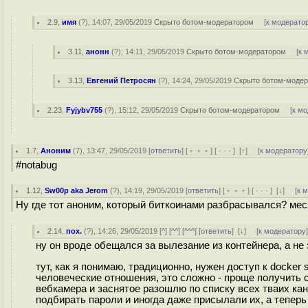
2.9
,
имя
(
?
), 14:07, 29/05/2019
Скрыто ботом-модератором
[
к модерато
3.11
,
анонн
(
?
), 14:11, 29/05/2019
Скрыто ботом-модератором
[
к 
3.13
,
Евгений Петросян
(
?
), 14:24, 29/05/2019
Скрыто ботом-моде
2.23
,
Fyjybv755
(
?
), 15:12, 29/05/2019
Скрыто ботом-модератором
[
к м
1.7
,
Аноним
(
7
), 13:47, 29/05/2019 [
ответить
] [
﹢﹢﹢
] [
· · ·
]
[
↑
] [
к модератору
#notabug
1.12
,
Sw00p aka Jerom
(
?
), 14:19, 29/05/2019 [
ответить
] [
﹢﹢﹢
] [
· · ·
]
[
↓
] [
к 
Ну где тот аноним, который биткоинами разбрасывался? мес
2.14
,
пох.
(
?
), 14:26, 29/05/2019 [
^
] [
^^
] [
^^^
] [
ответить
]
[
↓
] [
к модератору
ну он вроде обещался за вылезание из контейнера, а н
тут, как я понимаю, традиционно, нужен доступ к docker 
человеческие отношения, это сложно - проще получить св
вебкамера и заснятое разошлю по списку всех тваих ка
подбирать пароли и иногда даже присылали их, а теперь 