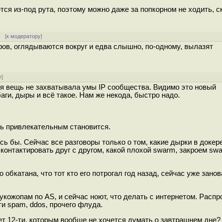
ся из-под рута, поэтому можно даже за попкорном не ходить, с
 [
к модератору
]
ов, оглядываются вокруг и едва слышно, по-одному, вылазят
у
]
ая вещь не захватывала умы IP сообщества. Видимо это новый
ги, дыры и всё такое. Нам же некода, быстро надо.
оль привлекательным становится.
ь бы. Сейчас все разговоры только о том, какие дырки в докере
контактировать друг с другом, какой плохой swarm, закроем swa
 обкатана, что тот кто его потрогал год назад, сейчас уже зано
кожопам по AS, и сейчас ноют, что делать с интернетом. Распр
и spam, ddos, прочего флуда.
лет 12-ти, которым вообще не хочется думать о завтрашнем дне?