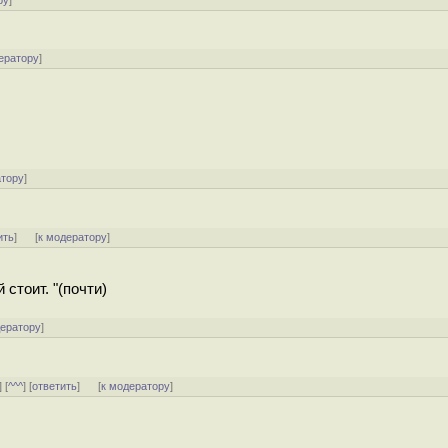
ру
]
ератору
]
атору
]
ить
]
[
к модератору
]
 стоит. "(почти)
дератору
]
] [
^^^
] [
ответить
]
[
к модератору
]