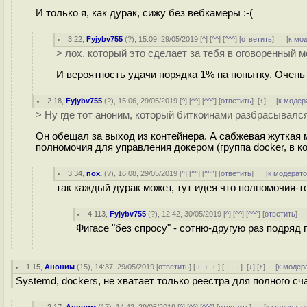
И только я, как дурак, сижу без вебкамеры :-(
3.22
,
Fyjybv755
(
?
), 15:09, 29/05/2019 [
^
] [
^^
] [
^^^
] [
ответить
]
[
к мо
> лох, который это сделает за тебя в оговоренный м
И вероятность удачи порядка 1% на попытку. Очень 
2.18
,
Fyjybv755
(
?
), 15:06, 29/05/2019 [
^
] [
^^
] [
^^^
] [
ответить
]
[
↑
] [
к модер
> Ну где тот аноним, который биткоинами разбрасывался
Он обещал за выход из контейнера. А сабжевая жуткая м
полномочия для управления докером (группа docker, в 
3.34
,
пох.
(
?
), 16:08, 29/05/2019 [
^
] [
^^
] [
^^^
] [
ответить
]
[
к модерат
так каждый дурак может, тут идея что полномочия-то 
4.113
,
Fyjybv755
(
?
), 12:42, 30/05/2019 [
^
] [
^^
] [
^^^
] [
ответить
]
Фигасе "без спросу" - сотню-другую раз подряд 
1.15
,
Аноним
(
15
), 14:37, 29/05/2019 [
ответить
] [
﹢﹢﹢
] [
· · ·
]
[
↓
] [
↑
] [
к модер
Systemd, dockers, не хватает только реестра для полного сч