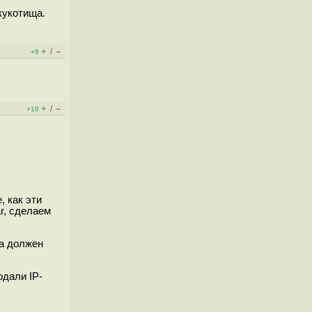
кукотища.
+
–
/
+9
+
–
/
+10
, как эти
r, сделаем
ва должен
одали IP-