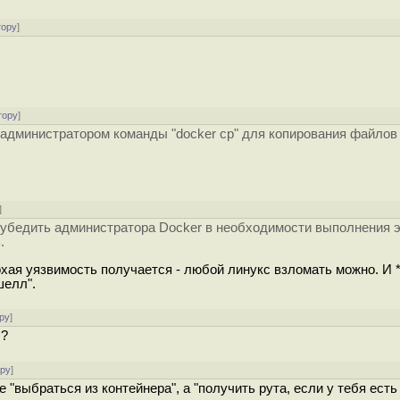
тору
]
тору
]
администратором команды "docker cp" для копирования файлов
]
 убедить администратора Docker в необходимости выполнения 
.
хая уязвимость получается - любой линукс взломать можно. И *
шелл".
ру
]
 ?
ору
]
е "выбраться из контейнера", а "получить рута, если у тебя ест