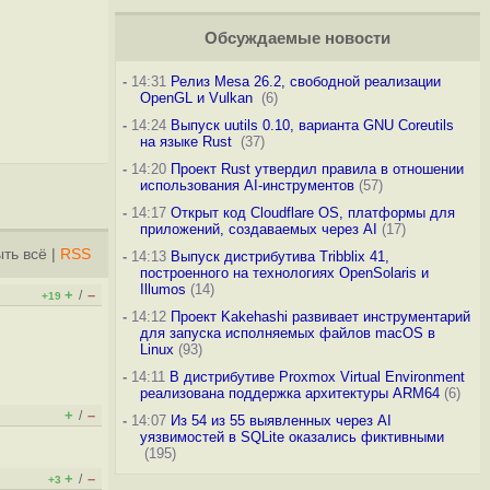
Обсуждаемые новости
-
14:31
Релиз Mesa 26.2, свободной реализации
OpenGL и Vulkan
(6)
-
14:24
Выпуск uutils 0.10, варианта GNU Coreutils
на языке Rust
(37)
-
14:20
Проект Rust утвердил правила в отношении
использования AI-инструментов
(57)
-
14:17
Открыт код Cloudflare OS, платформы для
приложений, создаваемых через AI
(17)
ть всё
|
RSS
-
14:13
Выпуск дистрибутива Tribblix 41,
построенного на технологиях OpenSolaris и
Illumos
(14)
+
–
/
+19
-
14:12
Проект Kakehashi развивает инструментарий
для запуска исполняемых файлов macOS в
Linux
(93)
-
14:11
В дистрибутиве Proxmox Virtual Environment
реализована поддержка архитектуры ARM64
(6)
+
–
/
-
14:07
Из 54 из 55 выявленных через AI
уязвимостей в SQLite оказались фиктивными
(195)
+
–
/
+3