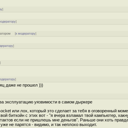
ру
]
модератору
]
ратором
[
к модератору
]
одератору
]
]
модератору
]
яц даже не прошел )))
]
е за эксплуатацию уязвимости в самом дыркере
socket или лох, который это сделает за тебя в оговоренный моме
ой биткойн с этих вот - "я вчера взламал твой кампьютер, хакн
нтактов если не пришлешь мне деньгов". Раньше они хоть правд
уже не парятся - видимо, и так неплохо выходит.