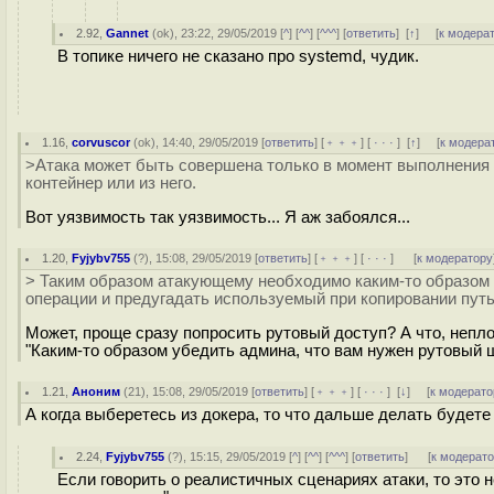
2.92
,
Gannet
(
ok
), 23:22, 29/05/2019 [
^
] [
^^
] [
^^^
] [
ответить
]
[
↑
] [
к модера
В топике ничего не сказано про systemd, чудик.
1.16
,
corvuscor
(
ok
), 14:40, 29/05/2019 [
ответить
] [
﹢﹢﹢
] [
· · ·
]
[
↑
] [
к модера
>Атака может быть совершена только в момент выполнения 
контейнер или из него.
Вот уязвимость так уязвимость... Я аж забоялся...
1.20
,
Fyjybv755
(
?
), 15:08, 29/05/2019 [
ответить
] [
﹢﹢﹢
] [
· · ·
]
[
к модератору
> Таким образом атакующему необходимо каким-то образом
операции и предугадать используемый при копировании путь
Может, проще сразу попросить рутовый доступ? А что, непло
"Каким-то образом убедить админа, что вам нужен рутовый 
1.21
,
Аноним
(
21
), 15:08, 29/05/2019 [
ответить
] [
﹢﹢﹢
] [
· · ·
]
[
↓
] [
к модерато
А когда выберетесь из докера, то что дальше делать будете
2.24
,
Fyjybv755
(
?
), 15:15, 29/05/2019 [
^
] [
^^
] [
^^^
] [
ответить
]
[
к модерат
Если говорить о реалистичных сценариях атаки, то это н