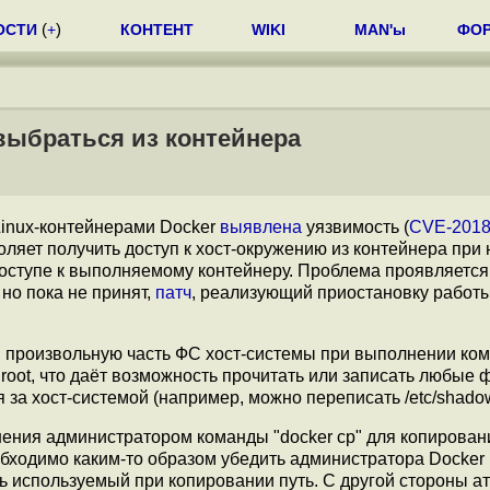
ОСТИ
(
+
)
КОНТЕНТ
WIKI
MAN'ы
ФО
выбраться из контейнера
inux-контейнерами Docker
выявлена
уязвимость (
CVE-2018
ляет получить доступ к хост-окружению из контейнера при
доступе к выполняемому контейнеру. Проблема проявляется
но пока не принят,
патч
, реализующий приостановку работ
в произвольную часть ФС хост-системы при выполнении ко
root, что даёт возможность прочитать или записать любые 
 за хост-системой (например, можно переписать /etc/shado
нения администратором команды "docker cp" для копирова
обходимо каким-то образом убедить администратора Docker 
 используемый при копировании путь. С другой стороны а