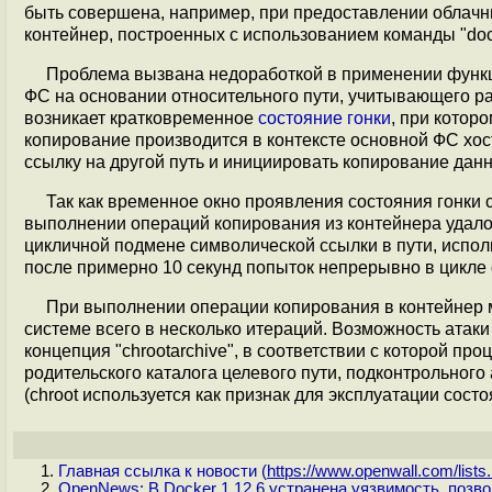
быть совершена, например, при предоставлении облач
контейнер, построенных с использованием команды "dock
Проблема вызвана недоработкой в применении фун
ФС на основании относительного пути, учитывающего р
возникает кратковременное
состояние гонки
, при котор
копирование производится в контексте основной ФС хо
ссылку на другой путь и инициировать копирование дан
Так как временное окно проявления состояния гонки
выполнении операций копирования из контейнера удало
цикличной подмене символической ссылки в пути, испо
после примерно 10 секунд попыток непрерывно в цикле 
При выполнении операции копирования в контейнер м
системе всего в несколько итераций. Возможность атаки
концепция "chrootarchive", в соответствии с которой проц
родительского каталога целевого пути, подконтрольног
(chroot используется как признак для эксплуатации состо
Главная ссылка к новости (
https://www.openwall.com/lists.
OpenNews: В Docker 1.12.6 устранена уязвимость, позв