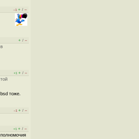
+
–
/
–1
+
–
/
 в
+
–
/
+1
этой
bsd тоже.
+
–
/
–1
+
–
/
+1
ь полномочия