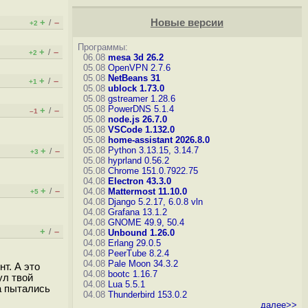
+
–
Новые версии
/
+2
Программы:
+
–
/
+2
06.08
mesa 3d 26.2
05.08
OpenVPN 2.7.6
05.08
NetBeans 31
+
–
/
+1
05.08
ublock 1.73.0
05.08
gstreamer 1.28.6
05.08
PowerDNS 5.1.4
+
–
/
–1
05.08
node.js 26.7.0
05.08
VSCode 1.132.0
05.08
home-assistant 2026.8.0
05.08
Python 3.13.15, 3.14.7
+
–
/
+3
05.08
hyprland 0.56.2
05.08
Chrome 151.0.7922.75
04.08
Electron 43.3.0
+
–
/
04.08
Mattermost 11.10.0
+5
04.08
Django 5.2.17, 6.0.8
vln
04.08
Grafana 13.1.2
04.08
GNOME 49.9, 50.4
+
–
/
04.08
Unbound 1.26.0
04.08
Erlang 29.0.5
04.08
PeerTube 8.2.4
04.08
Pale Moon 34.3.2
нт. А это
04.08
bootc 1.16.7
ул твой
04.08
Lua 5.5.1
а пытались
04.08
Thunderbird 153.0.2
далее>>