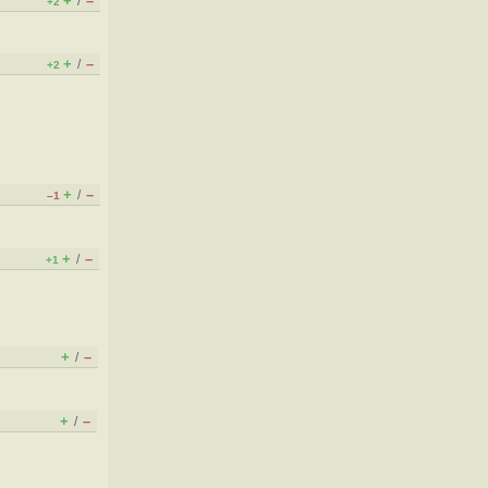
+
–
/
+2
+
–
/
+2
+
–
/
–1
+
–
/
+1
+
–
/
+
–
/