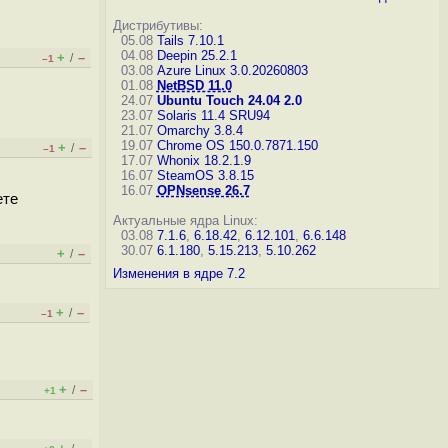
Дистрибутивы:
05.08
Tails 7.10.1
04.08
Deepin 25.2.1
+
–
/
–1
03.08
Azure Linux 3.0.20260803
01.08
NetBSD 11.0
24.07
Ubuntu Touch 24.04 2.0
23.07
Solaris 11.4 SRU94
21.07
Omarchy 3.8.4
19.07
Chrome OS 150.0.7871.150
+
–
/
–1
17.07
Whonix 18.2.1.9
16.07
SteamOS 3.8.15
16.07
OPNsense 26.7
ете
Актуальные ядра Linux:
03.08
7.1.6
,
6.18.42
,
6.12.101
,
6.6.148
30.07
6.1.180
,
5.15.213
,
5.10.262
+
–
/
Изменения в ядре 7.2
+
–
/
–1
+
–
/
+1