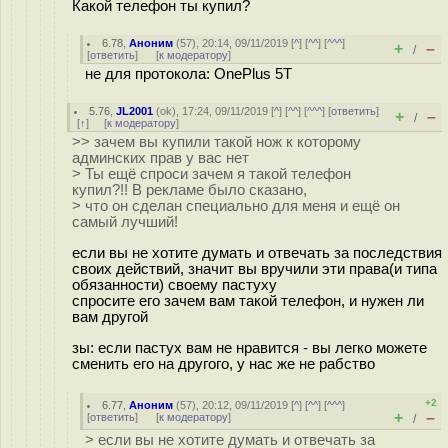
Какой телефон ты купил?
6.78
,
Аноним
(
57
), 20:14, 09/11/2019 [
^
] [
^^
] [
^^^
]
+
–
/
[
ответить
]
[
к модератору
]
не для протокола: OnePlus 5T
5.76
,
JL2001
(
ok
), 17:24, 09/11/2019 [
^
] [
^^
] [
^^^
] [
ответить
]
+
–
/
[
↑
] [
к модератору
]
>> зачем вы купили такой нож к которому
админских прав у вас нет
> Ты ещё спроси зачем я такой телефон
купил?!! В рекламе было сказано,
> что он сделан специально для меня и ещё он
самый лучший!
если вы не хотите думать и отвечать за последствия
своих действий, значит вы вручили эти права(и типа
обязанности) своему пастуху
спросите его зачем вам такой телефон, и нужен ли
вам другой
зы: если пастух вам не нравится - вы легко можете
сменить его на другого, у нас же не рабство
+2
6.77
,
Аноним
(
57
), 20:12, 09/11/2019 [
^
] [
^^
] [
^^^
]
+
–
[
ответить
]
[
к модератору
]
/
> если вы не хотите думать и отвечать за