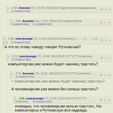
2.60
,
Аноним
(
57
), 11:58, 09/11/2019
Скрыто ботом-модератором
+
–
/
[
к модератору
]
3.62
,
Аноним
(
61
), 12:03, 09/11/2019
Скрыто ботом-
+
–
/
модератором
[
к модератору
]
1.68
,
электронщег
(
?
), 14:28, 09/11/2019 [
ответить
] [
﹢﹢﹢
] [
· · ·
]
[
↓
]
+
–
/
[
↑
] [
к модератору
]
А что по этому поводу говорит Рутковская?
2.70
,
электронщег
(
?
), 14:49, 09/11/2019 [
^
] [
^^
] [
^^^
] [
ответить
]
+
–
/
[
к модератору
]
компьютерсам уже можно будет наконец трастать?
3.75
,
Аноним
(
75
), 16:31, 09/11/2019 [
^
] [
^^
] [
^^^
] [
ответить
]
+
–
/
[
к модератору
]
> компьютерсам уже можно будет наконец трастать?
А человекарсам уже можно без конеца трастать?
4.80
,
электронщег
(
?
), 17:44, 10/11/2019 [
^
] [
^^
] [
^^^
]
+
–
/
[
ответить
]
[
к модератору
]
очевидно, что человекерсам нельзя трастать. На
компьютерсы и Рутковскую вся надежда.