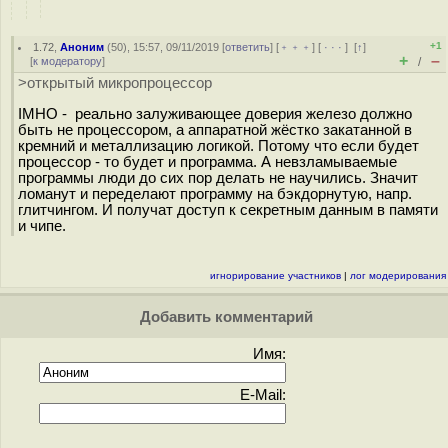
+1
1.72
,
Аноним
(
50
), 15:57, 09/11/2019 [
ответить
] [
﹢﹢﹢
] [
· · ·
]
[
↑
]
+
–
[
к модератору
]
/
>открытый микропроцессор
IMHO - реально залуживающее доверия железо должно
быть не процессором, а аппаратной жёстко закатанной в
кремний и металлизацию логикой. Потому что если будет
процессор - то будет и программа. А невзламываемые
программы люди до сих пор делать не научились. Значит
ломанут и переделают программу на бэкдорнутую, напр.
глитчингом. И получат доступ к секретным данным в памяти
и чипе.
игнорирование участников
|
лог модерирования
Добавить комментарий
Имя:
E-Mail: