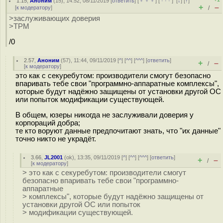
1.15
,
Аноним
(
15
), 14:52, 08/11/2019 [
ответить
] [
﹢﹢﹢
] [
· · ·
]
[
↓
] [
↑
]
+
–
[
к модератору
]
/
>заслуживающих доверия
>TPM
/0
2.57
,
Аноним
(
57
), 11:44, 09/11/2019 [
^
] [
^^
] [
^^^
] [
ответить
]
+
–
/
[
к модератору
]
это как с секуребутом: производители смогут безопасно
впаривать тебе свои "программно-аппаратные комплексы",
которые будут надёжно защищены от установки другой ОС
или попыток модификации существующей.
В общем, юзеры никогда не заслуживали доверия у
корпораций добра;
те кто воруют данные предпочитают знать, что "их данные"
точно никто не украдёт.
3.66
,
JL2001
(
ok
), 13:35, 09/11/2019 [
^
] [
^^
] [
^^^
] [
ответить
]
+
–
/
[
к модератору
]
> это как с секуребутом: производители смогут
безопасно впаривать тебе свои "программно-
аппаратные
> комплексы", которые будут надёжно защищены от
установки другой ОС или попыток
> модификации существующей.