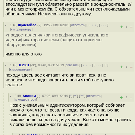
впоследствии гугл обязательно разовёт в зондоноситель, и/
или в монетоприемнёк. С обязательными неотключаемыми
обновлениями. Не умеют они по-другому.
1.40
,
Фристайло
(
?
), 19:56, 08/11/2019 [
ответить
] [
﹢﹢﹢
] [
· · ·
]
+
–
/
[
к модератору
]
>предоставления криптографически уникального
идентификатора системы (защита от подмены
оборудования)
именно для этого
1.45
,
JL2001
(
ok
), 00:48, 09/11/2019 [
ответить
] [
﹢﹢﹢
] [
· · ·
]
[
↓
]
+
–
/
[
к модератору
]
походу здесь все считают что виноват нож, а не
человек, и что надо запретить ножи чтоб наступило
счастье
2.49
,
Аноним
(
-
), 07:26, 09/11/2019 [
^
] [
^^
] [
^^^
] [
ответить
]
+
–
/
[
к модератору
]
Нож с уникальным идентификтором, который собирает
инфу о том, что ты резал и когда, как часто на кухню
заходишь, когда спать ложишься и свет в кухне
выключаешь, когда на дачу уехал. Все это можно хранить
в логах без возможности их удаления.