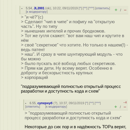
5.54
,
JL2001
(
ok
), 10:22, 09/11/2019 [
^
] [
^^
] [
^^^
] [
ответить
]
+
–
/
[
к модератору
]
> "и чё?"(с)
> Сделают "чип в чипе" и пофигу на "открытую
часть". Ну по типу
> нынешних интелей и прочих бродкомов.
> Тот же гугля скажет: "вот вам наш чип и крутите в
нём
> своё "секретное" что хотите. Но только в нашем(!) -
ведь патент
> наш". И сразу в чипе шунтирующий модуль - что
бы можно
> было пускать всё вобход любых секретиков.
> Прям как дети. Ну всему верят. Особенно в
доброту и бескорыстность крупных
> корпораций
"подразумевающей полностью открытый процесс
разработки и доступность кода и схем"
–4
6.55
,
супернуб
(
?
), 10:37, 09/11/2019 [
^
] [
^^
] [
^^^
]
+
–
[
ответить
]
[
к модератору
]
/
> "подразумевающей полностью открытый
процесс разработки и доступность кода и схем"
Некоторые до сих пор и в надёжность ТОРа верят,