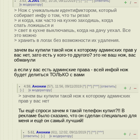
3.53
,
JL2001
(
ok
), 10:16, 09/11/2019 [
^
] [
^^
] [
^^^
] [
ответить
]
+
–
/
[
к модератору
]
> Нож с уникальным идентификтором, который
собирает инфу о том, что ты резал
> и когда, как часто на кухню заходишь, когда
спать ложишься и
> свет в кухне выключаешь, когда на дачу уехал. Все
это можно
> хранить в логах без возможности их удаления.
зачем вы купили такой нож к которому админских прав у
вас нет, зато есть у кого-то другого? это не ваш нож, вас
обманули
а если у вас есть админские права - всей инфой нож
будет делиться ТОЛЬКО с вами
4.59
,
Аноним
(
57
), 11:56, 09/11/2019 [
^
] [
^^
] [
^^^
] [
ответить
]
+
–
/
[
↓
] [
к модератору
]
> зачем вы купили такой нож к которому админских
прав у вас нет
Ты ещё спроси зачем я такой телефон купил?!! В
рекламе было сказано, что он сделан специально для
меня и ещё он самый лучший!
5.61
,
Аноним
(
61
), 12:02, 09/11/2019 [
^
] [
^^
] [
^^^
]
+
–
/
[
ответить
]
[
↓
] [
к модератору
]