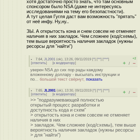
хотя достаточно просто знать, что там основным
спонсором было NSA (даже не интересуясь
исследованиями на тему его безопастности).
А тут целая Гугля даст вам возможность "прятать"
от неё инфу. Ну,ну..
ЗЫ. А открытость кона и снем совсем не отменяет
наличия в них закладок. Чем сложнее (код/схемы),
тем выше вероятность наличия закладок (нужны
ресорсы для "найти")
+2
7.64
,
JL2001
(
ok
), 13:26, 09/11/2019 [
^
] [
^^
] [
^^^
]
+
–
[
ответить
]
[
к модератору
]
/
уверен NSA до сих пор рады каждому
вложенному доллару - высылать инструкции и
по...
большой текст свёрнут,
показать
7.65
,
JL2001
(
ok
), 13:30, 09/11/2019 [
^
] [
^^
] [
^^^
]
+
–
/
[
ответить
]
[
к модератору
]
>> "подразумевающей полностью
открытый процесс разработки и
доступность кода и схем"
> открытость кона и снем совсем не отменяет
наличия в них
> закладок. Чем сложнее (код/схемы), тем выше
вероятность наличия закладок (нужны ресорсы
> для "найти")