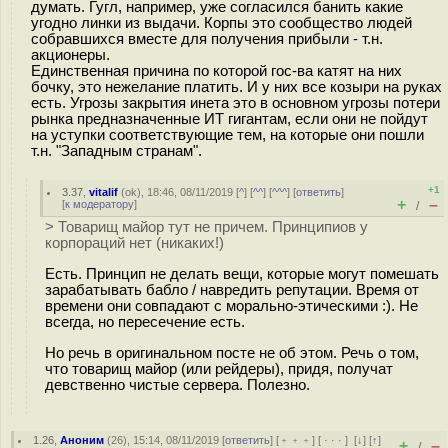
думать. Гугл, например, уже согласился банить какие
угодно линки из выдачи. Корпы это сообщество людей
собравшихся вместе для получения прибыли - т.н.
акционеры.
Единственная причина по которой гос-ва катят на них
бочку, это нежелание платить. И у них все козыри на руках
есть. Угрозы закрытия инета это в основном угрозы потери
рынка предназначенные ИТ гигантам, если они не пойдут
на уступки соответствующие тем, на которые они пошли
т.н. "Западным странам".
+1
3.37
,
vitalif
(
ok
), 18:46, 08/11/2019 [
^
] [
^^
] [
^^^
] [
ответить
]
+
–
[
к модератору
]
/
> Товарищ майор тут не причем. Принципиов у
корпораций нет (никаких!)
Есть. Принцип не делать вещи, которые могут помешать
зарабатывать бабло / навредить репутации. Время от
времени они совпадают с морально-этическими :). Не
всегда, но пересечение есть.
Но речь в оригинальном посте не об этом. Речь о том,
что товарищ майор (или рейдеры), придя, получат
девственно чистые сервера. Полезно.
1.26
,
Аноним
(
26
), 15:14, 08/11/2019 [
ответить
] [
﹢﹢﹢
] [
· · ·
]
[
↓
] [
↑
]
+
–
/