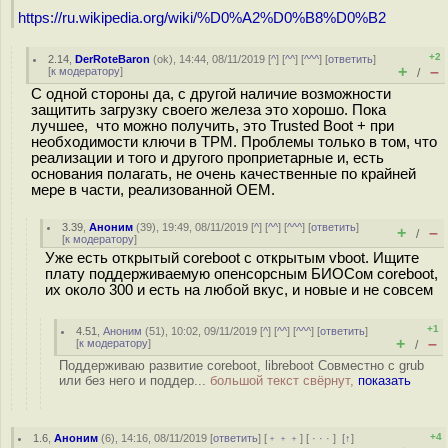
https://ru.wikipedia.org/wiki/%D0%A2%D0%B8%D0%B2
+2
2.14
,
DerRoteBaron
(
ok
), 14:44, 08/11/2019 [
^
] [
^^
] [
^^^
] [
ответить
]
+
–
[
к модератору
]
/
С одной стороны да, с другой наличие возможности
защитить загрузку своего железа это хорошо. Пока
лучшее, что можно получить, это Trusted Boot + при
необходимости ключи в TPM. Проблемы только в том, что
реализации и того и другого проприетарные и, есть
основания полагать, не очень качественные по крайней
мере в части, реализованной OEM.
3.39
,
Аноним
(
39
), 19:49, 08/11/2019 [
^
] [
^^
] [
^^^
] [
ответить
]
+
–
/
[
к модератору
]
Уже есть открытый coreboot с открытым vboot. Ищите
плату поддерживаемую опенсорсным БИОСом coreboot,
их около 300 и есть на любой вкус, и новые и не совсем
+1
4.51
,
Аноним
(
51
), 10:02, 09/11/2019 [
^
] [
^^
] [
^^^
] [
ответить
]
+
–
[
к модератору
]
/
Поддерживаю развитие coreboot, libreboot Совместно с grub
или без него и поддер...
большой текст свёрнут,
показать
+4
1.6
,
Аноним
(
6
), 14:16, 08/11/2019 [
ответить
] [
﹢﹢﹢
] [
· · ·
]
[
↑
]