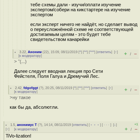
тебе схемы дали - изучи/оплати изучение
экспертом/собери на кикстартере на изучение
экспертом
если эксперт ничего не найдёт, но сделает вывод
о переусложнённой схеме не соответствующей
достигаемым целям - это будет тебе
свидетельством канарейки
3.22
,
Аноним
(
22
), 15:09, 08/11/2019 [
^
] [
^^
] [
^^^
] [
ответить
]
[
↑
]
+
–
/
[
к модератору
]
> "(...)
Далее следует вводная лекция про Сети
Фейстеля, Поля Галуа и Дремучий Лес.
2.42
,
fdgofggt
(
?
), 20:25, 08/11/2019 [
^
] [
^^
] [
^^^
] [
ответить
]
[
↑
]
+
–
/
[
к модератору
]
>ну такое
как бы да, абсолютли.
+1
1.5
,
анонимус T
(
?
), 14:14, 08/11/2019 [
ответить
] [
﹢﹢﹢
] [
· · ·
]
[
↓
]
+
–
[
↑
] [
к модератору
]
/
TiVo-lization!