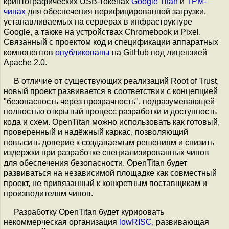
криптографических USB-токенах
Google Titan
и
TPM-
чипах
для обеспечения верифицированной загрузки,
устанавливаемых на серверах в инфраструктуре
Google, а также на устройствах Chromebook и Pixel.
Связанный с проектом код и спецификации аппаратных
компонентов
опубликованы
на GitHub под лицензией
Apache 2.0.
В отличие от существующих реализаций Root of Trust,
новый проект развивается в соответствии с концепцией
"безопасность через прозрачность", подразумевающей
полностью открытый процесс разработки и доступность
кода и схем. OpenTitan можно использовать как готовый,
проверенный и надёжный каркас, позволяющий
повысить доверие к создаваемым решениям и снизить
издержки при разработке специализированных чипов
для обеспечения безопасности. OpenTitan будет
развиваться на независимой площадке как совместный
проект, не привязанный к конкретным поставщикам и
производителям чипов.
Разработку OpenTitan будет курировать
некоммерческая организация
lowRISC
, развивающая