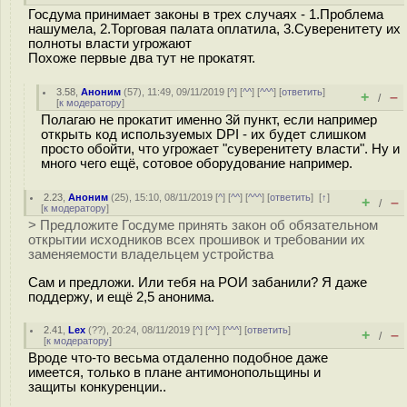
Госдума принимает законы в трех случаях - 1.Проблема
нашумела, 2.Торговая палата оплатила, 3.Суверенитету их
полноты власти угрожают
Похоже первые два тут не прокатят.
3.58
,
Аноним
(
57
), 11:49, 09/11/2019 [
^
] [
^^
] [
^^^
] [
ответить
]
+
–
/
[
к модератору
]
Полагаю не прокатит именно 3й пункт, если например
открыть код используемых DPI - их будет слишком
просто обойти, что угрожает "суверенитету власти". Ну и
много чего ещё, сотовое оборудование например.
2.23
,
Аноним
(
25
), 15:10, 08/11/2019 [
^
] [
^^
] [
^^^
] [
ответить
]
[
↑
]
+
–
/
[
к модератору
]
> Предложите Госдуме принять закон об обязательном
открытии исходников всех прошивок и требовании их
заменяемости владельцем устройства
Сам и предложи. Или тебя на РОИ забанили? Я даже
поддержу, и ещё 2,5 анонима.
2.41
,
Lex
(
??
), 20:24, 08/11/2019 [
^
] [
^^
] [
^^^
] [
ответить
]
+
–
/
[
к модератору
]
Вроде что-то весьма отдаленно подобное даже
имеется, только в плане антимонопольщины и
защиты конкуренции..