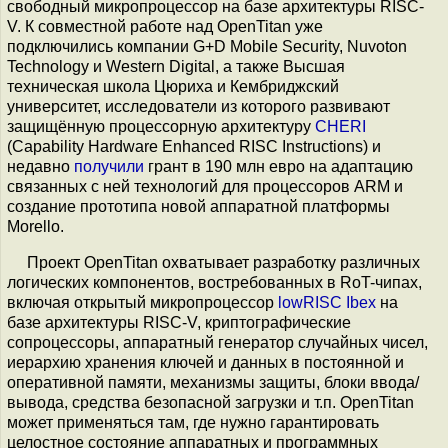
свободный микропроцессор на базе архитектуры RISC-
V. К совместной работе над OpenTitan уже
подключились компании G+D Mobile Security, Nuvoton
Technology и Western Digital, а также Высшая
техническая школа Цюриха и Кембриджский
университет, исследователи из которого развивают
защищённую процессорную архитектуру
CHERI
(Capability Hardware Enhanced RISC Instructions) и
недавно
получили
грант в 190 млн евро на адаптацию
связанных с ней технологий для процессоров ARM и
создание прототипа новой аппаратной платформы
Morello.
Проект OpenTitan охватывает разработку различных
логических компонентов, востребованных в RoT-чипах,
включая открытый микропроцессор
lowRISC Ibex
на
базе архитектуры RISC-V, криптографические
сопроцессоры, аппаратный генератор случайных чисел,
иерархию хранения ключей и данных в постоянной и
оперативной памяти, механизмы защиты, блоки ввода/
вывода, средства безопасной загрузки и т.п. OpenTitan
может применяться там, где нужно гарантировать
целостное состояние аппаратных и программных