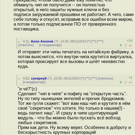
Прекрасно, чтобы было даже ежу понятно, что
обмануть чип не получится -- он полностью
открытый, в него зашиты нужные ключи и без
подписи загружаемой прошивки не работает. А чего, сами
себе голову и откусят, исправив все ошибки всем миром,
а потом только подписанное ПО от проверенного
поставщика.
+14
4.11
,
Анон Анонов
(
?
), 14:30, 08/11/2019 [
^
] [
^^
] [
^^^
]
+
–
[
ответить
]
[
к модератору
]
/
И отправят эти чипы печатать на китайскую фабрику, а
потом выяснится, что внутри чипа крутится виртуалка,
которая проксирует все вызовы и шлёт неизвестно
куда.
+1
4.52
,
супернуб
(
?
), 10:09, 09/11/2019 [
^
] [
^^
] [
^^^
] [
ответить
]
+
–
[
к модератору
]
/
"и чё?"(с)
Сделают "чип в чипе" и пофигу на "открытую часть".
Ну по типу нынешних интелей и прочих бродкомов.
Тот же гугля скажет: "вот вам наш чип и крутите в нём
своё "секретное" что хотите. Но только в нашем(!) -
ведь патент наш". И сразу в чипе шунтирующий
модуль - что бы можно было пускать всё вобход
любых секретиков.
Прям как дети. Ну всему верят. Особенно в доброту и
бескорыстность крупных корпораций