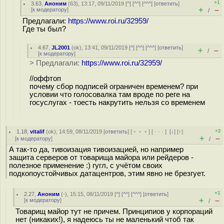
+1
3.63
,
Аноним
(
63
), 13:17, 09/11/2019 [
^
] [
^^
] [
^^^
] [
ответить
]
+
–
[
к модератору
]
/
Предлагали:
https://www.roi.ru/32959/
Где ты был?
4.67
,
JL2001
(
ok
), 13:41, 09/11/2019 [
^
] [
^^
] [
^^^
] [
ответить
]
+
–
/
[
к модератору
]
> Предлагали:
https://www.roi.ru/32959/
//оффтоп
почему сбор подписей ограничен временем? при
условии что голосовалка там вроде по реге на
госуслугах - тоесть накрутить нельзя со временем
+2
1.18
,
vitalif
(
ok
), 14:59, 08/11/2019 [
ответить
] [
﹢﹢﹢
] [
· · ·
]
[
↓
] [
↑
]
+
–
[
к модератору
]
/
А так-то да, тивоизация тивоизацией, но например
защита серверов от товарища майора или рейдеров -
полезное применение :) гугл, с учётом своих
подкопоустойчивых датацентров, этим явно не брезгует.
+1
2.27
,
Аноним
(
-
), 15:15, 08/11/2019 [
^
] [
^^
] [
^^^
] [
ответить
]
+
–
[
к модератору
]
/
Товарищ майор тут не причем. Принципиов у корпораций
нет (никаких!), я надеюсь ты не маленький чтоб так