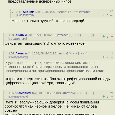
представленные доверенных чипов.
+2
3.46
,
Аноним
(
28
), 01:38, 09/11/2019 [
^
] [
^^
] [
^^^
] [
ответить
]
+
–
[
к модератору
]
/
Ненене, только чугуний, только хардкор!
1.29
,
Аноним
(
30
), 15:21, 08/11/2019 [
ответить
] [
﹢﹢﹢
] [
· · ·
]
[
↑
]
+
–
/
[
к модератору
]
Открытая тивоизация? Это что-то новенькое.
+5
1.34
,
Аноним
(
-
), 16:03, 08/11/2019 [
ответить
] [
﹢﹢﹢
] [
· · ·
]
+
–
[
к модератору
]
/
> удостоверяя, что критически важные системные
компоненты не были подменены и основываются на
проверенном и авторизированном производителем коде.
откроем же чертежи столбов электрифицированной ограды
цифрового концлагеря! Ура, товагищчи!
+1
1.36
,
OldMonster
(
ok
), 18:07, 08/11/2019 [
ответить
] [
﹢﹢﹢
] [
· · ·
]
+
–
[
к модератору
]
/
"гугл" и "заслуживающих доверия" в моём понимании
соотносятся как чёрное и белое. Т.е. никак от слова
совсем.
Если и будет изначально заслуживать доверие, то