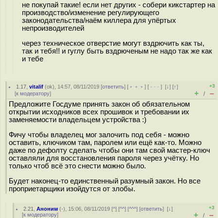
не покупай такие! если нет других - собери кикстартер на
производство/изменение регулирующего
законодательства/наём киллера для упёртых
непроизводителей
через техническое отверстие могут вздрючить как ты,
так и тебя!! и гуглу быть вздрюченым не надо так же как
и тебе
+3
1.17
,
vitalif
(
ok
), 14:57, 08/11/2019 [
ответить
] [
﹢﹢﹢
] [
· · ·
]
[
↓
] [
↑
]
+
–
[
к модератору
]
/
Предложите Госдуме принять закон об обязательном
открытии исходников всех прошивок и требовании их
заменяемости владельцем устройства :)
Фичу чтобы владелец мог залочить под себя - можно
оставить, ключиком там, паролем или ещё как-то. Можно
даже по дефолту сделать чтобы они там свой мастер-ключ
оставляли для восстановления пароля через учётку. Но
только чтоб всё это снести можно было.
Будет наконец-то единственный разумный закон. Но все
проприетарщики изойдутся от злобы.
+3
2.21
,
Аноним
(
-
), 15:06, 08/11/2019 [
^
] [
^^
] [
^^^
] [
ответить
]
[
↓
]
+
–
[
к модератору
]
/