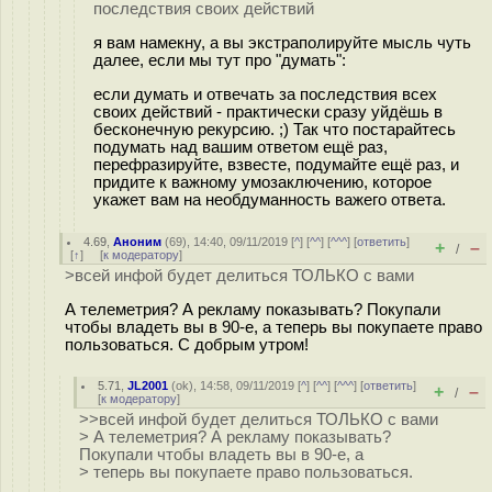
последствия своих действий
я вам намекну, а вы экстраполируйте мысль чуть
далее, если мы тут про "думать":
если думать и отвечать за последствия всех
своих действий - практически сразу уйдёшь в
бесконечную рекурсию. ;) Так что постарайтесь
подумать над вашим ответом ещё раз,
перефразируйте, взвесте, подумайте ещё раз, и
придите к важному умозаключению, которое
укажет вам на необдуманность важего ответа.
4.69
,
Аноним
(
69
), 14:40, 09/11/2019 [
^
] [
^^
] [
^^^
] [
ответить
]
+
–
/
[
↑
] [
к модератору
]
>всей инфой будет делиться ТОЛЬКО с вами
А телеметрия? А рекламу показывать? Покупали
чтобы владеть вы в 90-е, а теперь вы покупаете право
пользоваться. С добрым утром!
5.71
,
JL2001
(
ok
), 14:58, 09/11/2019 [
^
] [
^^
] [
^^^
] [
ответить
]
+
–
/
[
к модератору
]
>>всей инфой будет делиться ТОЛЬКО с вами
> А телеметрия? А рекламу показывать?
Покупали чтобы владеть вы в 90-е, а
> теперь вы покупаете право пользоваться.