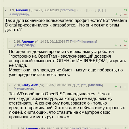
+5
1.9
,
Аноним
(
-
), 14:21, 08/11/2019 [
ответить
] [
﹢﹢﹢
] [
· · ·
]
[
↓
] [
↑
]
+
–
[
к модератору
]
/
Так а для конечного пользователя профит есть? Вот Western
Digital присоединился к разработке. Что они хотят с этим
делать?
+1
2.16
,
Аноним
(
-
), 14:53, 08/11/2019 [
^
] [
^^
] [
^^^
] [
ответить
]
+
–
[
к модератору
]
/
По идее ты должен прочитать в рекламе устройства
"построено на OpenTitan - заслуживающий доверия
аппаратный компонент! ОПЕН ас ИН ФРЕЕДОМ", и купить
не глядя.
Может они на упреждение бьют - могут еще побороть, но
уже предпочитают возглавить.
2.20
,
Crazy Alex
(
ok
), 15:05, 08/11/2019 [
^
] [
^^
] [
^^^
] [
ответить
]
+
–
/
[
к модератору
]
Так WD вообще в OpenRISC вкладывается. Чего ж
нет - будет архитектура, за которую не надо никому
отстёгивать. А конечному пользователю - только
вред от огораживаний. Хотя я даже сейчас вижу странных
людей, считающих, что ставить на смартфон свою
прошивку и и меть рут - плохо...
+1
3.24
,
Аноним
(
25
), 15:12, 08/11/2019 [
^
] [
^^
] [
^^^
] [
ответить
]
[
↓
]