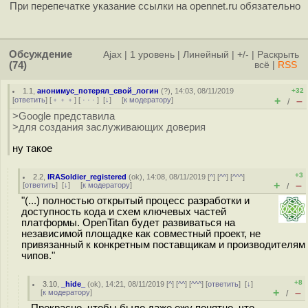
При перепечатке указание ссылки на opennet.ru обязательно
Обсуждение
Ajax
|
1 уровень
|
Линейный
|
+/-
|
Раскрыть
(74)
всё
|
RSS
1.1
,
анонимус_потерял_свой_логин
(
?
), 14:03, 08/11/2019
+32
+
–
[
ответить
] [
﹢﹢﹢
] [
· · ·
]
[
↓
] [
к модератору
]
/
>Google представила
>для создания заслуживающих доверия
ну такое
+3
2.2
,
IRASoldier_registered
(
ok
), 14:08, 08/11/2019 [
^
] [
^^
] [
^^^
]
+
–
[
ответить
]
[
↓
] [
к модератору
]
/
"(...) полностью открытый процесс разработки и
доступность кода и схем ключевых частей
платформы. OpenTitan будет развиваться на
независимой площадке как совместный проект, не
привязанный к конкретным поставщикам и производителям
чипов."
+8
3.10
,
_hide_
(
ok
), 14:21, 08/11/2019 [
^
] [
^^
] [
^^^
] [
ответить
]
[
↓
]
+
–
[
к модератору
]
/