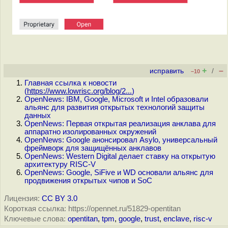
+
–
исправить
/
–10
Главная ссылка к новости
(
https://www.lowrisc.org/blog/2...
)
OpenNews: IBM, Google, Microsoft и Intel образовали
альянс для развития открытых технологий защиты
данных
OpenNews: Первая открытая реализация анклава для
аппаратно изолированных окружений
OpenNews: Google анонсировал Asylo, универсальный
фреймворк для защищённых анклавов
OpenNews: Western Digital делает ставку на открытую
архитектуру RISC-V
OpenNews: Google, SiFive и WD основали альянс для
продвижения открытых чипов и SoC
Лицензия:
CC BY 3.0
Короткая ссылка: https://opennet.ru/51829-opentitan
Ключевые слова:
opentitan
,
tpm
,
google
,
trust
,
enclave
,
risc-v