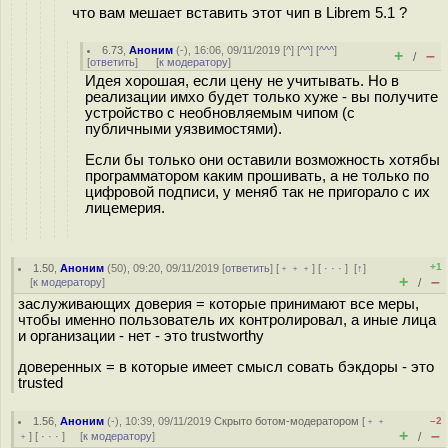
что вам мешает вставить этот чип в Librem 5.1 ?
6.73
,
Аноним
(
-
), 16:06, 09/11/2019 [
^
] [
^^
] [
^^^
]
+
–
/
[
ответить
]
[
к модератору
]
Идея хорошая, если цену не учитывать. Но в
реализации имхо будет только хуже - вы получите
устройство с необновляемым чипом (с
публичными уязвимостями).
Если бы только они оставили возможность хотябы
программатором каким прошивать, а не только по
цифровой подписи, у меняб так не пригорало с их
лицемерия.
+1
1.50
,
Аноним
(
50
), 09:20, 09/11/2019 [
ответить
] [
﹢﹢﹢
] [
· · ·
]
[
↑
]
+
–
[
к модератору
]
/
заслуживающих доверия = которые принимают все меры,
чтобы именно пользователь их контролировал, а иные лица
и организации - нет - это trustworthy
доверенных = в которые имеет смысл совать бэкдоры - это
trusted
1.56
,
Аноним
(
-
), 10:39, 09/11/2019
Скрыто ботом-модератором
[
﹢﹢
–2
+
–
﹢
] [
· · ·
] [
к модератору
]
/