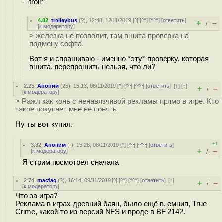
- "troll*"
4.82
,
trolleybus
(
?
), 12:48, 12/11/2019 [
^
] [
^^
] [
^^^
] [
ответить
]
+
–
/
[
к модератору
]
> железка не позволит, там вшита проверка на
подмену софта.
Вот я и спрашиваю - именно *эту* проверку, которая
вшита, перепрошить нельзя, что ли?
2.25
,
Аноним
(
25
), 15:13, 08/11/2019 [
^
] [
^^
] [
^^^
] [
ответить
]
[
↓
] [
↑
]
+
–
/
[
к модератору
]
> Ражл как конь с ненавязчивой рекламы прямо в игре. Кто
такое покупает мне не понять.
Ну ты вот купил.
+1
3.32
,
Аноним
(
-
), 15:28, 08/11/2019 [
^
] [
^^
] [
^^^
] [
ответить
]
+
–
[
к модератору
]
/
Я стрим посмотрел сначала
2.74
,
macfaq
(
?
), 16:14, 09/11/2019 [
^
] [
^^
] [
^^^
] [
ответить
]
[
↑
]
+
–
/
[
к модератору
]
Что за игра?
Реклама в играх древний баян, было ещё в, емнип, True
Crime, какой-то из версий NFS и вроде в BF 2142.