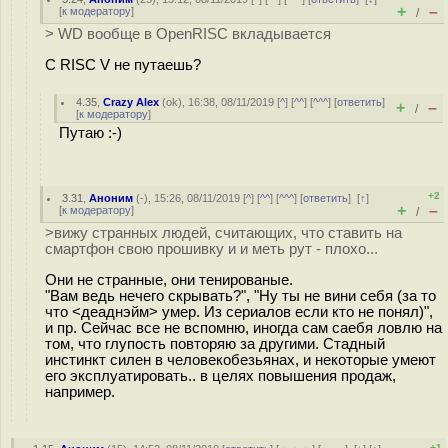
+
–
[
к модератору
]
/
> WD вообще в OpenRISC вкладывается
С RISC V не путаешь?
4.35
,
Crazy Alex
(
ok
), 16:38, 08/11/2019 [
^
] [
^^
] [
^^^
] [
ответить
]
+
–
/
[
к модератору
]
Путаю :-)
+2
3.31
,
Аноним
(
-
), 15:26, 08/11/2019 [
^
] [
^^
] [
^^^
] [
ответить
]
[
↑
]
+
–
[
к модератору
]
/
>вижу странных людей, считающих, что ставить на
смартфон свою прошивку и и меть рут - плохо...
Они не странные, они тенированые.
"Вам ведь нечего скрывать?", "Ну ты не вини себя (за то
что <деаднэйм> умер. Из сериалов если кто не понял)",
и пр. Сейчас все не вспомню, иногда сам саебя ловлю на
том, что глупость повторяю за другими. Стадный
инстинкт силен в человекобезьянах, и некоторые умеют
его эксплуатировать.. в целях повышения продаж,
например.
+1