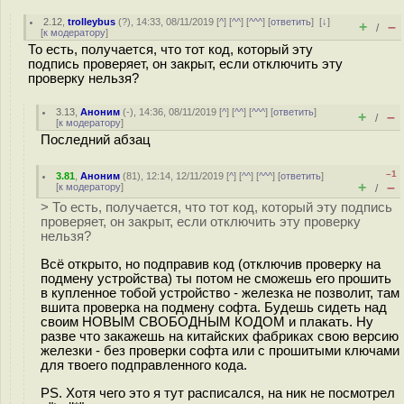
2.12
,
trolleybus
(
?
), 14:33, 08/11/2019 [
^
] [
^^
] [
^^^
] [
ответить
]
[
↓
]
+
–
/
[
к модератору
]
То есть, получается, что тот код, который эту
подпись проверяет, он закрыт, если отключить эту
проверку нельзя?
3.13
,
Аноним
(
-
), 14:36, 08/11/2019 [
^
] [
^^
] [
^^^
] [
ответить
]
+
–
/
[
к модератору
]
Последний абзац
–1
3.81
,
Аноним
(
81
), 12:14, 12/11/2019 [
^
] [
^^
] [
^^^
] [
ответить
]
+
–
[
к модератору
]
/
> То есть, получается, что тот код, который эту подпись
проверяет, он закрыт, если отключить эту проверку
нельзя?
Всё открыто, но подправив код (отключив проверку на
подмену устройства) ты потом не сможешь его прошить
в купленное тобой устройство - железка не позволит, там
вшита проверка на подмену софта. Будешь сидеть над
своим НОВЫМ СВОБОДНЫМ КОДОМ и плакать. Ну
разве что закажешь на китайских фабриках свою версию
железки - без проверки софта или с прошитыми ключами
для твоего подправленного кода.
PS. Хотя чего это я тут расписался, на ник не посмотрел