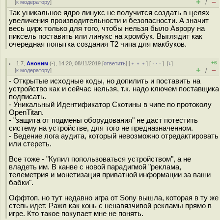
+
–
[
к модератору
]
/
Так уникальное ядро линукс не получится создать в целях
увеличения производительности и безопасности. А значит
весь цирк только для того, чтобы нельзя было Аврору на
пиксель поставить или линукс на хромбук. Выглядит как
очередная попытка создания T2 чипа для макбуков.
+6
1.7
,
Аноним
(
-
), 14:20, 08/11/2019 [
ответить
] [
﹢﹢﹢
] [
· · ·
]
[
↓
]
+
–
[
к модератору
]
/
- Открытые исходные коды, но допилить и поставить на
устройство как и сейчас нельзя, т.к. надо ключем поставщика
подписать.
- Уникальный Идентификатор Скотины в чипе по протоколу
OpenTitan.
- "защита от подмены оборудования" не даст потестить
систему на устройстве, для того не предназначенном.
- Ведение лога аудита, который невозможно отредактировать
или стереть.
Все тоже - "Купил попользоваться устройством", а не
владеть им. В канве с новой парадигмой "реклама,
телеметрия и монетизация приватной информации за ваши
бабки".
Оффтоп, но тут недавно игра от Sony вышла, которая в ту же
степь идет. Ражл как конь с ненавязчивой рекламы прямо в
игре. Кто такое покупает мне не понять.