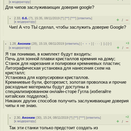
[
к модератору
]
Для чипов заслуживающих доверия google?
2.33
,
б.б.
(
?
), 15:35, 08/11/2019 [
^
] [
^^
] [
^^^
] [
ответить
]
+
–
/
[
к модератору
]
Чип! А что ТЫ сделал, чтобы заслужить доверие Google?
+3
1.28
,
Аноним
(
28
), 15:19, 08/11/2019 [
ответить
] [
﹢﹢﹢
] [
· · ·
]
[
↓
] [
↑
]
+
–
[
к модератору
]
/
Я так понимаю, в комплект будут входить:
Печь для зонной плавки кристаллов кремния на дому;
Станок для нарезания и полировки кремниевых пластин;
Литографическая установка для нанесения схем на
кристалл;
Установка для корпусировки кристаллов.
Кремниевые були, фоторезист, золотая проволока и прочие
расходные материалы будут доступны в
специализированном онлайн-сторе Гугла (избегайте
китайских подделок).
Никаких других способов получить заслуживающие доверия
чипы я не знаю.
+2
2.30
,
Аноним
(
30
), 15:24, 08/11/2019 [
^
] [
^^
] [
^^^
] [
ответить
]
+
–
[
к модератору
]
/
Так эти станки только предстоит создать из