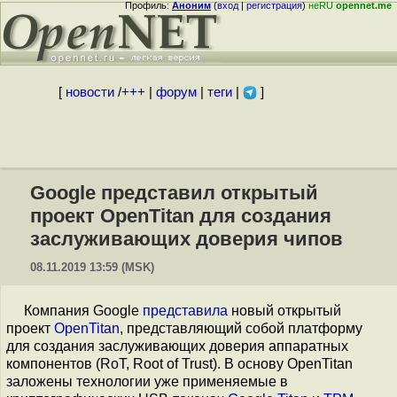
Профиль:
Аноним
(
вход
|
регистрация
)
неRU
opennet.me
[
новости
/
+++
|
форум
|
теги
|
]
Google представил открытый
проект OpenTitan для создания
заслуживающих доверия чипов
08.11.2019 13:59 (MSK)
Компания Google
представила
новый открытый
проект
OpenTitan
, представляющий собой платформу
для создания заслуживающих доверия аппаратных
компонентов (RoT, Root of Trust). В основу OpenTitan
заложены технологии уже применяемые в