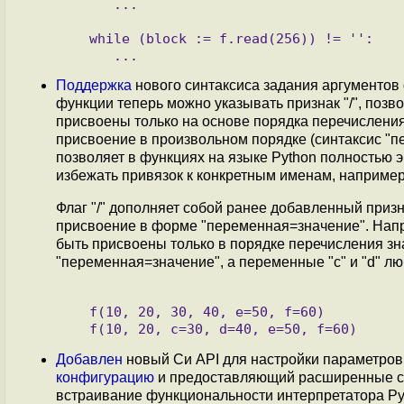
      ...

   while (block := f.read(256)) != '':

Поддержка
нового синтаксиса задания аргументов
функции теперь можно указывать признак "/", поз
присвоены только на основе порядка перечисления
присвоение в произвольном порядке (синтаксис "п
позволяет в функциях на языке Python полностью 
избежать привязок к конкретным именам, например
Флаг "/" дополняет собой ранее добавленный приз
присвоение в форме "переменная=значение". Напр
быть присвоены только в порядке перечисления зна
"переменная=значение", а переменные "c" и "d" л
   f(10, 20, 30, 40, e=50, f=60)

Добавлен
новый Си API для настройки параметров
конфигурацию
и предоставляющий расширенные ср
встраивание функциональности интерпретатора Pyt