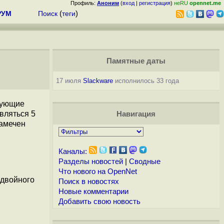
Профиль:
Аноним
(
вход
|
регистрация
)
неRU
opennet.me
РУМ
Поиск
(
теги
)
Памятные даты
17 июля
Slackware
исполнилось 33 года
рующие
вляться 5
Навигация
намечен
Каналы:
Разделы новостей
|
Сводные
Что нового на OpenNet
 двойного
Поиск в новостях
Новые комментарии
Добавить свою новость