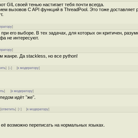
от GIL своей тенью настигает тебя почти всегда.
ием вызовов C API функций в ThreadPool. Это тоже доставляет 
т.
ератору
]
 при его выборе. В тех задачах, для которых он критичен, разу
фа не интересуют.
ератору
]
 жанре. Да stackless, но все python!
тить
]
[
↓
] [
к модератору
]
ить
]
[
к модератору
]
ледом идёт "же".
 [
ответить
]
[
↑
] [
к модератору
]
и её возможно переписать на нормальных языках.