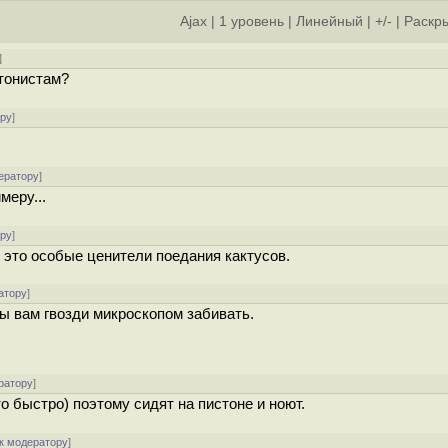
Ajax
|
1 уровень
|
Линейный
|
+/-
|
Раскры
]
итонистам?
ору
]
ератору
]
меру...
ору
]
о это особые ценители поедания кактусов.
атору
]
ы вам гвозди микроскопом забивать.
ратору
]
о быстро) поэтому сидят на пистоне и ноют.
к модератору
]