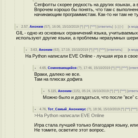
Сегфолты скорее редкость на других языках, а в
Впрочем хорошо бы понять, что там с выполнен
начинающим программистам. Как-то ни там не ту
2.57
,
Аноним
(
57
), 16:06, 15/10/2019 [
^
] [
^^
] [
^^^
] [
ответить
]
[
↓
] [
↑
] [
к мод
GIL - одно из основных ограничений языка, учитываемых
используют другие языки, а проблемы неразумных шери
3.63
,
Аноним
(
63
), 17:19, 15/10/2019 [
^
] [
^^
] [
^^^
] [
ответить
]
[
к мод
На Python написали EVE Online - лучшая игра в своем
4.65
,
Сомневающийся
(
?
), 17:46, 15/10/2019 [
^
] [
^^
] [
^^^
] [
отве
Враки, далеко не все.
Там на плюсах дофига
5.115
,
Аноним
(
115
), 05:24, 16/10/2019 [
^
] [
^^
] [
^^^
] [
ответ
Можно было и догадаться, что после "все" с
4.76
,
Тот_Самый_Анонимус
(
?
), 18:36, 15/10/2019 [
^
] [
^^
] [
^^^
]
>На Python написали EVE Online
Игра стала лучшей только благодаря языку, ил
Не томите, осветите этот вопрос.