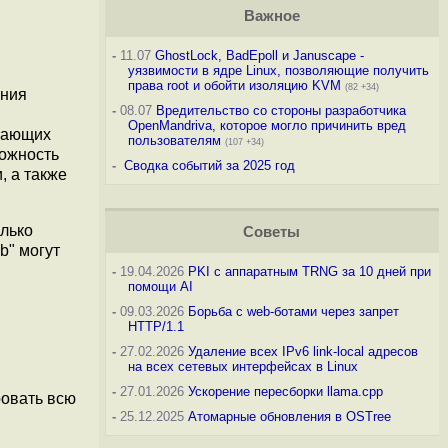
Важное
-
11.07
GhostLock, BadEpoll и Januscape -
уязвимости в ядре Linux, позволяющие получить
права root и обойти изоляцию KVM
(82 +34)
ения
-
08.07
Вредительство со стороны разработчика
OpenMandriva, которое могло причинить вред
скающих
пользователям
(107 +34)
можность
-
Сводка событий за 2025 год
, а также
олько
Советы
b" могут
-
19.04.2026
PKI с аппаратным TRNG за 10 дней при
помощи AI
-
09.03.2026
Борьба с web-ботами через запрет
HTTP/1.1
-
27.02.2026
Удаление всех IPv6 link-local адресов
на всех сетевых интерфейсах в Linux
-
27.01.2026
Ускорение пересборки llama.cpp
ровать всю
-
25.12.2025
Атомарные обновления в OSTree