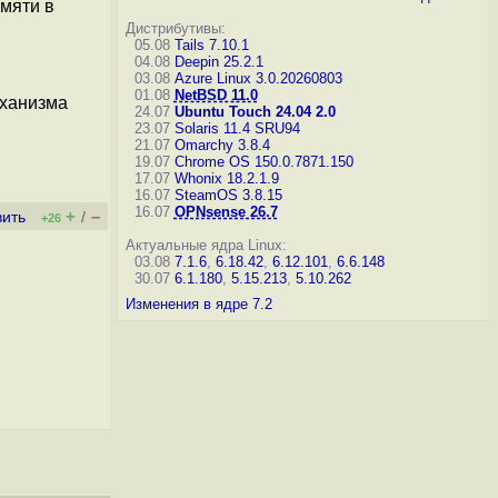
мяти в
Дистрибутивы:
05.08
Tails 7.10.1
04.08
Deepin 25.2.1
03.08
Azure Linux 3.0.20260803
01.08
NetBSD 11.0
еханизма
24.07
Ubuntu Touch 24.04 2.0
23.07
Solaris 11.4 SRU94
21.07
Omarchy 3.8.4
19.07
Chrome OS 150.0.7871.150
17.07
Whonix 18.2.1.9
16.07
SteamOS 3.8.15
16.07
OPNsense 26.7
+
–
вить
/
+26
Актуальные ядра Linux:
03.08
7.1.6
,
6.18.42
,
6.12.101
,
6.6.148
30.07
6.1.180
,
5.15.213
,
5.10.262
Изменения в ядре 7.2