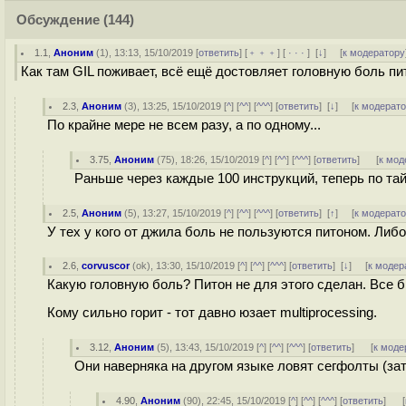
Обсуждение
(144)
1.1
,
Аноним
(
1
), 13:13, 15/10/2019 [
ответить
] [
﹢﹢﹢
] [
· · ·
]
[
↓
] [
к модератору
Как там GIL поживает, всё ещё достовляет головную боль п
2.3
,
Аноним
(
3
), 13:25, 15/10/2019 [
^
] [
^^
] [
^^^
] [
ответить
]
[
↓
] [
к модерат
По крайне мере не всем разу, а по одному...
3.75
,
Аноним
(
75
), 18:26, 15/10/2019 [
^
] [
^^
] [
^^^
] [
ответить
]
[
к мод
Раньше через каждые 100 инструкций, теперь по тай
2.5
,
Аноним
(
5
), 13:27, 15/10/2019 [
^
] [
^^
] [
^^^
] [
ответить
]
[
↑
] [
к модерат
У тех у кого от джила боль не пользуются питоном. Либ
2.6
,
corvuscor
(
ok
), 13:30, 15/10/2019 [
^
] [
^^
] [
^^^
] [
ответить
]
[
↓
] [
к модер
Какую головную боль? Питон не для этого сделан. Все б
Кому сильно горит - тот давно юзает multiprocessing.
3.12
,
Аноним
(
5
), 13:43, 15/10/2019 [
^
] [
^^
] [
^^^
] [
ответить
]
[
к моде
Они наверняка на другом языке ловят сегфолты (зат
4.90
,
Аноним
(
90
), 22:45, 15/10/2019 [
^
] [
^^
] [
^^^
] [
ответить
]
[