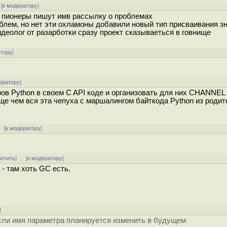
[
к модератору
]
д пионеры пишут имв рассылку о проблемах
облем, но нет эти охламоны добавили новый тип присваивания з
деолог от разарботки сразу проект сказываеться в говнище
атору
]
ератору
]
ов Python в своем C API коде и организовать для них CHANNEL 
ще чем вся эта чепуха с маршалингом байткода Python из родит
[
к модератору
]
ветить
]
[
к модератору
]
- там хоть GC есть.
]
если имя параметра планируется изменить в будущем