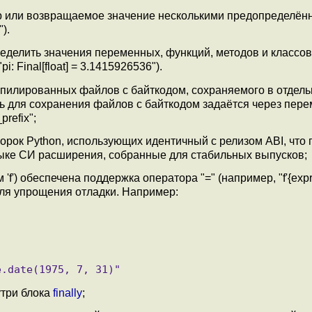
тр или возвращаемое значение несколькими предопределё
").
еделить значения переменных, функций, методов и классов
 Final[float] = 3.1415926536").
пилированных файлов с байткодом, сохраняемого в отдел
уть для сохранения файлов с байткодом задаётся через пер
refix";
рок Python, использующих идентичный с релизом ABI, что 
зыке СИ расширения, собранные для стабильных выпусков;
') обеспечена поддержка оператора "=" (например, "f'{expr=
ля упрощения отладки. Например:
утри блока
finally
;