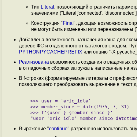
Тип
Literal
, позволяющий ограничить параме
значениями ("Literal['connected', 'disconnected']
Конструкция "
Final
", дающая возможность опр
не могут быть изменены или переназначены ("pi:
Добавлена возможность назначения кэша для ском
дереве ФС и отделённого от каталогов с кодом. П
PYTHONPYCACHEPREFIX
или опцию "-X pycache_p
Реализована
возможность создания отладочных сбо
в отладочных сборках загружать написанные на я
В f-строках (форматируемые литералы с префиксом 'f
позволяющего преобразовать выражение в текст д
   >>> user = 'eric_idle'

   >>> member_since = date(1975, 7, 31)

   >>> f'{user=} {member_since=}'

Выражение "
continue
" разрешено использовать вн