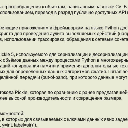
быстрого обращения к объектам, написанным на языке Си. В
м использованием, перевод в разряд публично доступных API
вляющие приложениям и фреймворкам на языке Python дост
рипта для проведения аудита выполняемых действий (нап
, использовании трассировки, обращения к сетевым сокета
ckle 5, используемого для сериализации и десериализации
их объёмов данных между процессами Python в многоядерн
раций копирования памяти и применяя дополнительные тех
ных для определённых данных алгоритмов сжатия. Пятая в
лённой передачи (out-of-band), при которого данные могут
окола Pickle, которая по сравнению с ранее предлагавшей
олее высокой производительности и сокращения размера
зможностей:
 в которых для связываемых с ключами данных явно задаё
=int, label=str)").