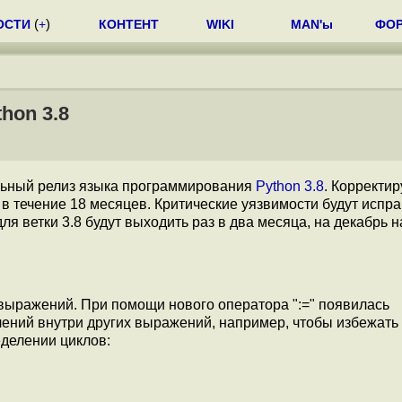
ОСТИ
(
+
)
КОНТЕНТ
WIKI
MAN'ы
ФО
hon 3.8
ьный релиз языка программирования
Python 3.8
. Корректи
в течение 18 месяцев. Критические уязвимости будут испра
ля ветки 3.8 будут выходить раз в два месяца, на декабрь 
ыражений. При помощи нового оператора ":=" появилась
ений внутри других выражений, например, чтобы избежать
делении циклов: