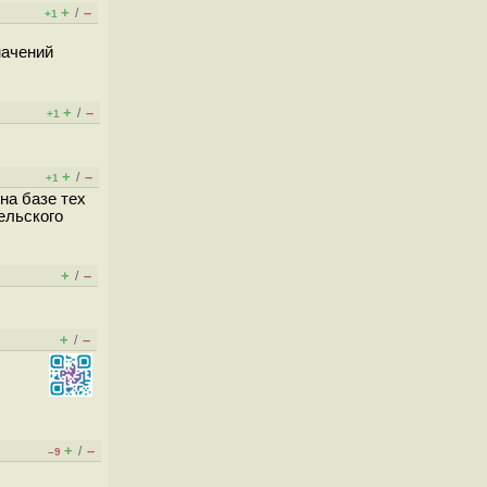
+
–
/
+1
начений
+
–
/
+1
+
–
/
+1
на базе тех
ельского
+
–
/
+
–
/
+
–
/
–9