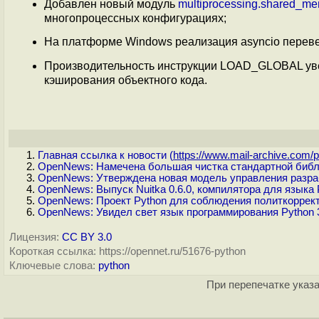
Добавлен новый модуль
multiprocessing.shared_m
многопроцессных конфигурациях;
На платформе Windows реализация asyncio перев
Производительность инструкции LOAD_GLOBAL уве
кэширования объектного кода.
Главная ссылка к новости (
https://www.mail-archive.com/p.
OpenNews: Намечена большая чистка стандартной библ
OpenNews: Утверждена новая модель управления разра
OpenNews: Выпуск Nuitka 0.6.0, компилятора для языка 
OpenNews: Проект Python для соблюдения политкорректно
OpenNews: Увидел свет язык программирования Python 
Лицензия:
CC BY 3.0
Короткая ссылка: https://opennet.ru/51676-python
Ключевые слова:
python
При перепечатке указа