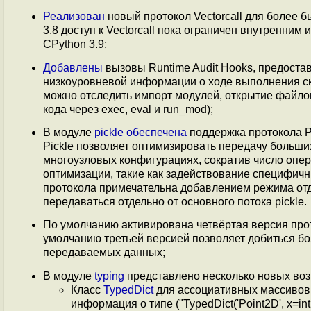
Реализован
новый протокол Vectorcall для более 
3.8 доступ к Vectorcall пока ограничен внутренни
CPython 3.9;
Добавлены
вызовы Runtime Audit Hooks, предоста
низкоуровневой информации о ходе выполнения ск
можно отследить импорт модулей, открытие файлов
кода через exec, eval и run_mod);
В модуле
pickle
обеспечена
поддержка протокола Pi
Pickle позволяет оптимизировать передачу больш
многоузловых конфигурациях, сократив число опе
оптимизации, такие как задействование специфич
протокола примечательна добавлением режима отде
передаваться отдельно от основного потока pickle.
По умолчанию активирована четвёртая версия прот
умолчанию третьей версией позволяет добиться б
передаваемых данных;
В модуле
typing
представлено несколько новых во
Класс
TypedDict
для ассоциативных массивов,
информация о типе ("TypedDict('Point2D', x=int, y