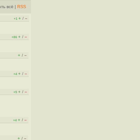
ть всё
|
RSS
+
–
/
+1
+
–
/
+86
+
–
/
+
–
/
+4
+
–
/
+5
+
–
/
+4
+
–
/