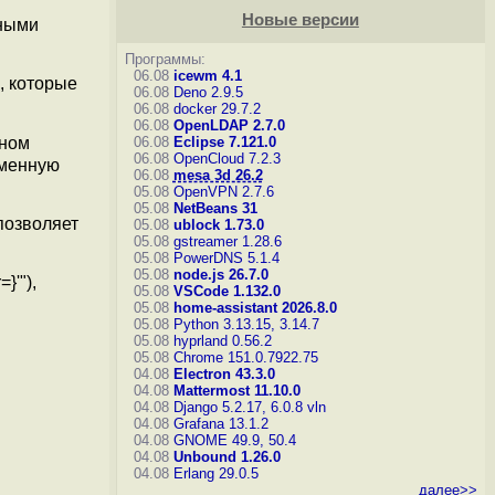
Новые версии
нными
Программы:
06.08
icewm 4.1
, которые
06.08
Deno 2.9.5
06.08
docker 29.7.2
06.08
OpenLDAP 2.7.0
ьном
06.08
Eclipse 7.121.0
06.08
OpenCloud 7.2.3
еменную
06.08
mesa 3d 26.2
05.08
OpenVPN 2.7.6
05.08
NetBeans 31
позволяет
05.08
ublock 1.73.0
05.08
gstreamer 1.28.6
05.08
PowerDNS 5.1.4
05.08
node.js 26.7.0
}'"),
05.08
VSCode 1.132.0
05.08
home-assistant 2026.8.0
05.08
Python 3.13.15, 3.14.7
05.08
hyprland 0.56.2
05.08
Chrome 151.0.7922.75
04.08
Electron 43.3.0
04.08
Mattermost 11.10.0
04.08
Django 5.2.17, 6.0.8
vln
04.08
Grafana 13.1.2
04.08
GNOME 49.9, 50.4
04.08
Unbound 1.26.0
04.08
Erlang 29.0.5
далее>>