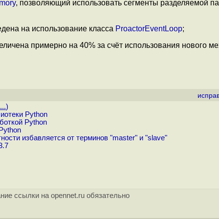
emory
, позволяющий использовать сегменты разделяемой па
едена на использование класса
ProactorEventLoop
;
личена примерно на 40% за счёт использования нового м
испра
..
)
иотеки Python
боткой Python
Python
сти избавляется от терминов "master" и "slave"
3.7
ние ссылки на opennet.ru обязательно