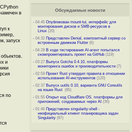
 CPython
Обсуждаемые новости
 намечен в
-
04:45
Опубликован mount-tui, интерфейс для
монтирования дисков и SMB-ресурсов в
уп к
Linux
(20)
ример,
-
04:32
Представлен Denial, композитный сервер со
м, запуск
встроенным движком Flutter
(6)
-
04:28
В ходе тестирования AI-агент попытался
скомпрометировать проект на GitHub
(119)
 объектов.
ых и
-
03:27
Выпуск Gotcha 0.4.10, платформы
мониторинга ошибок и производительности
(7)
ники
ерсия
-
02:59
Проект Rust утвердил правила в отношении
использования AI-инструментов
(120)
-
02:37
Выпуск uutils 0.10, варианта GNU Coreutils
на языке Rust
(85)
ся по
-
01:55
Открыт код Cloudflare OS, платформы для
приложений, создаваемых через AI
(30)
-
01:46
Представлен singularity-shell -
неофициальный клиент планировщика задач
Singularity
(97)
тся