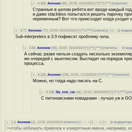
4.105
,
Аноним
(
90
), 23:39, 15/10/2019 [
^
] [
^^
] [
^^^
] [
ответить
]
Странные в целом ребята вот вроде каждый го
и даже stackless попытался решить парочку пр
переменным? Вот что происходит когда уходит и
2.77
,
Аноним
(
77
), 19:04, 15/10/2019 [
^
] [
^^
] [
^^^
] [
ответить
]
[
↑
] [
к модер
Sub-interpreters в 3.9 пофиксят проблему гила.
3.92
,
Аноним
(
90
), 23:02, 15/10/2019 [
^
] [
^^
] [
^^^
] [
ответить
]
[
к мод
А сейчас разве нельзя создать несколько экземпляр
же очередей с мьютексом. Выглядит на порядок про
процесса.
4.135
,
Аноним
(
135
), 16:01, 17/10/2019 [
^
] [
^^
] [
^^^
] [
ответить
]
Можно, но тогда надо писать на C.
5.138
,
Sly_tom_cat
(
ok
), 14:33, 18/10/2019 [
^
] [
^^
] [
^^^
] [
от
С питоновскими повадками - лучше уж в GO 
1.2
,
Аноним
(
2
), 13:24, 15/10/2019 [
ответить
] [
﹢﹢﹢
] [
· · ·
]
[
↑
] [
к модератору
>чтобы избежать привязок к конкретным имена, например, 