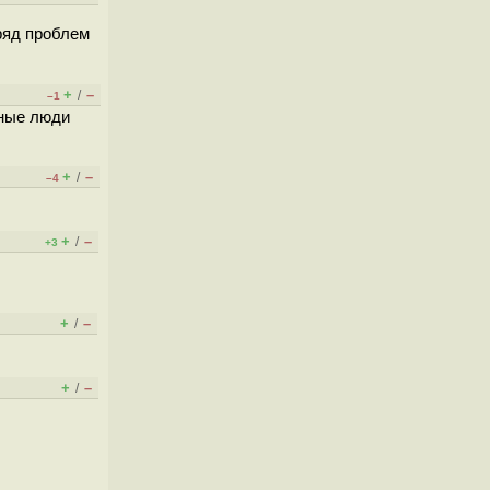
ряд проблем
+
–
/
–1
мные люди
+
–
/
–4
+
–
/
+3
+
–
/
+
–
/