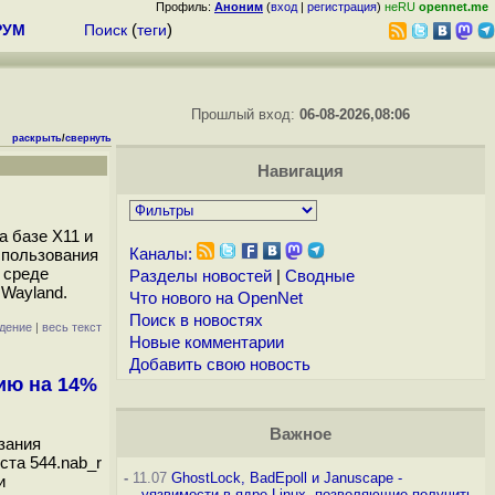
Профиль:
Аноним
(
вход
|
регистрация
)
неRU
opennet.me
РУМ
Поиск
(
теги
)
Прошлый вход:
06-08-2026,08:06
раскрыть
/
свернуть
Навигация
а базе X11 и
спользования
Каналы:
 среде
Разделы новостей
|
Сводные
 Wayland.
Что нового на OpenNet
Поиск в новостях
дение
|
весь текст
Новые комментарии
Добавить свою новость
ию на 14%
Важное
зания
ста 544.nab_r
-
11.07
GhostLock, BadEpoll и Januscape -
и
уязвимости в ядре Linux, позволяющие получить