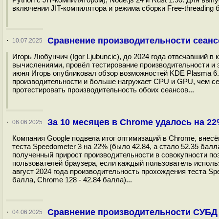
включении JIT-компилятора и режима сборки Free-threading б
Сравнение производительности сеансо
·
10.07.2025
Игорь Любунчич (Igor Ljubuncic), до 2024 года отвечавший 
вычислениями, провёл тестирование производительности и э
июня Игорь опубликовал обзор возможностей KDE Plasma 6.4,
производительности и больше нагружает CPU и GPU, чем сеа
протестировать производительность обоих сеансов...
За 10 месяцев в Chrome удалось на 2
·
06.06.2025
Компания Google подвела итог оптимизаций в Chrome, внесё
теста Speedometer 3 на 22% (было 42.84, а стало 52.35 бал
полученный прирост производительности в совокупности поз
пользователей браузера, если каждый пользователь использу
август 2024 года производительность прохождения теста Sp
балла, Chrome 128 - 42.84 балла)...
Сравнение производительности СУБД V
·
04.06.2025