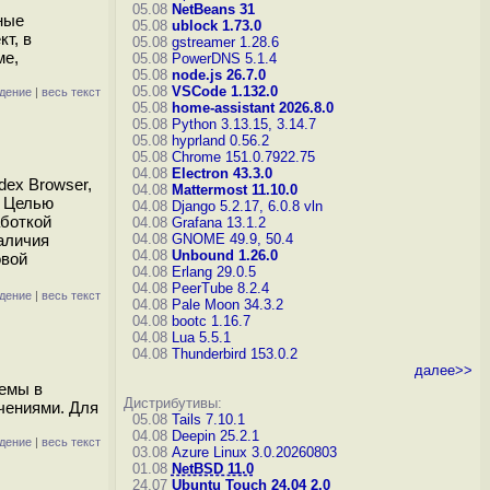
05.08
NetBeans 31
ные
05.08
ublock 1.73.0
т, в
05.08
gstreamer 1.28.6
ме,
05.08
PowerDNS 5.1.4
05.08
node.js 26.7.0
05.08
VSCode 1.132.0
дение
|
весь текст
05.08
home-assistant 2026.8.0
05.08
Python 3.13.15, 3.14.7
05.08
hyprland 0.56.2
05.08
Chrome 151.0.7922.75
04.08
Electron 43.3.0
dex Browser,
04.08
Mattermost 11.10.0
m. Целью
04.08
Django 5.2.17, 6.0.8
vln
аботкой
04.08
Grafana 13.1.2
аличия
04.08
GNOME 49.9, 50.4
04.08
Unbound 1.26.0
овой
04.08
Erlang 29.0.5
04.08
PeerTube 8.2.4
дение
|
весь текст
04.08
Pale Moon 34.3.2
04.08
bootc 1.16.7
04.08
Lua 5.5.1
04.08
Thunderbird 153.0.2
далее>>
темы в
Дистрибутивы:
чениями. Для
05.08
Tails 7.10.1
04.08
Deepin 25.2.1
дение
|
весь текст
03.08
Azure Linux 3.0.20260803
01.08
NetBSD 11.0
24.07
Ubuntu Touch 24.04 2.0