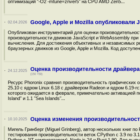
оптимизаций "-O2 -mtune=znver5" на CPU AMD Zen5...
Google, Apple и Mozilla опубликовали
·
02.04.2026
Опубликован инструментарий для оценки производительност
производительности движков JavaScript и WebAssembly пр
вычисления. Для достижения объективных и независимых р
браузерных движков из Google, Apple и Mozilla. Код доступе
Оценка производительности драйвера 
·
24.12.2025
(150 +59)
Ресурс Phoronix сравнил производительность графических 
25.10 с ядром Linux 6.18 с драйвером Radeon и ядром 6.19-
которого ожидается в феврале, примечательно активацией
Island" и 1.1 "Sea Islands"...
Оценка изменения производительности
·
10.10.2025
Мигель Гринберг (Miguel Grinberg), автор нескольких книг 
тестирования производительности веток CPython с 3.9 по 3
Python с JIT-компилятором), Node.js 24 и Rust 1.90. Для вы