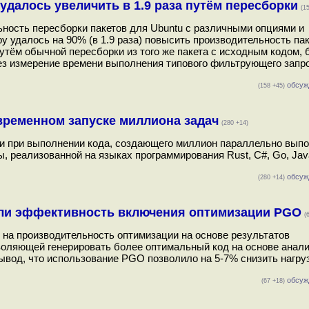
удалось увеличить в 1.9 раза путём пересборки
(1
ность пересборки пакетов для Ubuntu с различными опциями и
удалось на 90% (в 1.9 раза) повысить производительность паке
тём обычной пересборки из того же пакета с исходным кодом, 
ез измерение времени выполнения типового фильтрующего запр
обсуж
(158 +45)
временном запуске миллиона задач
(280 +14)
ти при выполнении кода, создающего миллион параллельно вып
, реализованной на языках программирования Rust, C#, Go, Java
обсуж
(280 +14)
али эффективность включения оптимизации PGO
(
 на производительность оптимизации на основе результатов
позволяющей генерировать более оптимальный код на основе анал
ывод, что использование PGO позволило на 5-7% снизить нагру
обсуж
(67 +18)