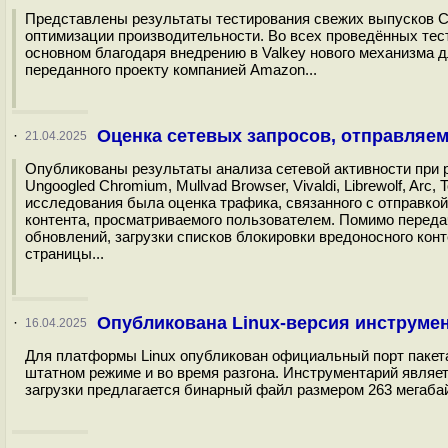
Представлены результаты тестирования свежих выпусков СУ
оптимизации производительности. Во всех проведённых тес
основном благодаря внедрению в Valkey нового механизма 
переданного проекту компанией Amazon...
Оценка сетевых запросов, отправляе
·
21.04.2025
Опубликованы результаты анализа сетевой активности при раб
Ungoogled Chromium, Mullvad Browser, Vivaldi, Librewolf, Arc, 
исследования была оценка трафика, связанного с отправко
контента, просматриваемого пользователем. Помимо перед
обновлений, загрузки списков блокировки вредоносного ко
страницы...
Опубликована Linux-версия инструме
·
16.04.2025
Для платформы Linux опубликован официальный порт пакет
штатном режиме и во время разгона. Инструментарий являе
загрузки предлагается бинарный файл размером 263 мегабай