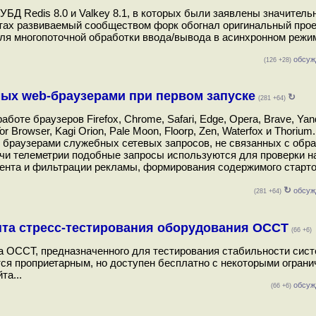
БД Redis 8.0 и Valkey 8.1, в которых были заявлены значитель
тах развиваемый сообществом форк обогнал оригинальный проек
для многопоточной обработки ввода/вывода в асинхронном режи
обсуж
(126 +28)
мых web-браузерами при первом запуске
↻
(281 +64)
оте браузеров Firefox, Chrome, Safari, Edge, Opera, Brave, Yan
Tor Browser, Kagi Orion, Pale Moon, Floorp, Zen, Waterfox и Thoriu
й браузерами служебных сетевых запросов, не связанных с обр
ачи телеметрии подобные запросы используются для проверки н
нтента и фильтрации рекламы, формирования содержимого старт
↻
обсуж
(281 +64)
нта стресс-тестирования оборудования OCCT
(66 +6)
а OCCT, предназначенного для тестирования стабильности сис
тся проприетарным, но доступен бесплатно с некоторыми ограни
та...
обсуж
(66 +6)