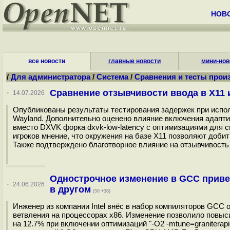
НОВ
все новости
главные новости
мини-нов
/
Для администратора
/
Система
/
Сравнения и тесты прои
Сравнение отзывчивости ввода в X11 
·
14.07.2026
Опубликованы результаты тестирования задержек при исполь
Wayland. Дополнительно оценено влияние включения адапти
вместо DXVK форка dxvk-low-latency с оптимизациями для 
игроков мнение, что окружения на базе X11 позволяют доби
Также подтверждено благотворное влияние на отзывчивость 
Однострочное изменение в GCC привел
·
24.06.2026
в другом
(50 +38)
Инженер из компании Intel внёс в набор компиляторов GCC
ветвления на процессорах x86. Изменение позволило повыси
на 12.7% при включении оптимизаций "-O2 -mtune=graniterapi