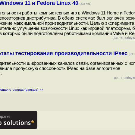
indows 11 и Fedora Linux 40
(238 +51)
тельности работы компьютерных игр в Windows 11 Home и Fedor
 репозиториев дистрибутива. В обеих системах был включён реж
ижение максимальной производительности. Целью эксперимента
чительно улучшены возможности Linux как игровой платформы, 
з которых были подготовлены работниками компаний Valve и Red
обсуж
(238 +51)
ьтаты тестирования производительности IPsec
(63 +
одительности шифрованных каналов связи, организованных с ис
авнила пропускную способность IPsec на базе алгоритмов
.
обсуж
(63 +17)
ющая страница (раньше) >>