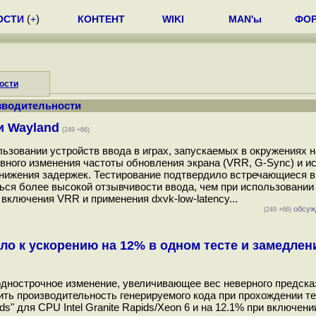
ОСТИ
(
+
)
КОНТЕНТ
WIKI
MAN'ы
ФО
ости
зводительности
и Wayland
(249 +66)
зовании устройств ввода в играх, запускаемых в окружениях н
вного изменения частоты обновления экрана (VRR, G-Sync) и и
снижения задержек. Тестирование подтвердило встречающиеся в
ться более высокой отзывчивости ввода, чем при использовании
включения VRR и применения dxvk-low-latency...
обсуж
(249 +66)
о к ускорению на 12% в одном тесте и замедлен
 однострочное изменение, увеличивающее вес неверного предска
ть производительность генерируемого кода при прохождении те
ds" для CPU Intel Granite Rapids/Xeon 6 и на 12.1% при включени