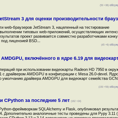
обсуж
(50 +38)
 JetStream 3 для оценки производительности брау
и web-браузеров JetStream 3, нацеленный на тестирование
и выполнении типовых web-приложений, осуществляющих интен
езультатов проект развивается совместно разработчиками кон
н под лицензией BSD...
обсуж
(45 +9)
AMDGPU, включённого в ядре 6.19 для видеокарт
операций при использовании видеокарты Radeon HD 7950 в окру
rc1 с драйвером AMDGPU в конфигурации c Mesa 26.0-devel. Ядро
 по умолчанию драйвера AMDGPU для видеокарт семейства GCN 1
обсуж
(150 +59)
 CPython за последние 5 лет
(162 +24)
по Python-фреймворкам SQLAlchemy и Flask, опубликовал результ
.14. Дополнительно аналогичные тесты проведены для Pypy 3.11 
пусков CPython 3.13 и 3.14 дополнительно измерена производител