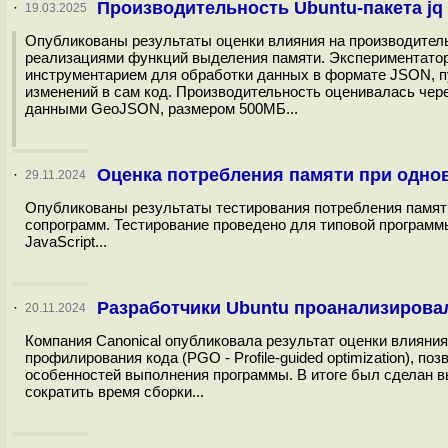
Производительность Ubuntu-пакета jq 
·
19.03.2025
Опубликованы результаты оценки влияния на производитель
реализациями функций выделения памяти. Экспериментатору 
инструментарием для обработки данных в формате JSON, пу
изменений в сам код. Производительность оценивалась чер
данными GeoJSON, размером 500МБ...
Оценка потребления памяти при одно
·
29.11.2024
Опубликованы результаты тестирования потребления памя
сопрограмм. Тестирование проведено для типовой программы
JavaScript...
Разработчики Ubuntu проанализиров
·
20.11.2024
Компания Canonical опубликовала результат оценки влияния
профилирования кода (PGO - Profile-guided optimization), 
особенностей выполнения программы. В итоге был сделан в
сократить время сборки...