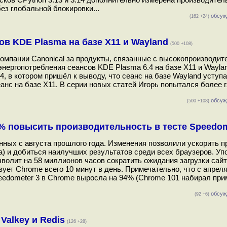
ез глобальной блокировки...
обсуж
(162 +24)
в KDE Plasma на базе X11 и Wayland
(500 +108)
в компании Canonical за продукты, связанные с высокопроизводи
нергопотребления сеансов KDE Plasma 6.4 на базе X11 и Waylan
 в котором пришёл к выводу, что сеанс на базе Wayland уступа
нс на базе X11. В серии новых статей Игорь попытался более 
обсуж
(500 +108)
2% повысить производительность в тесте Speedom
нных с августа прошлого года. Изменения позволили ускорить 
ла) и добиться наилучших результатов среди всех браузеров. Уп
волит на 58 миллионов часов сократить ожидания загрузки сайт
ет Chrome всего 10 минут в день. Примечательно, что c апреля
eedometer 3 в Chrome выросла на 94% (Chrome 101 набирал при
обсуж
(92 +6)
alkey и Redis
(126 +28)