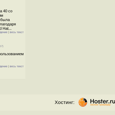
a 40 cо
им
 была
благодаря
 Hat...
дение
|
весь текст
17)
пользованием
дение
|
весь текст
Хостинг: