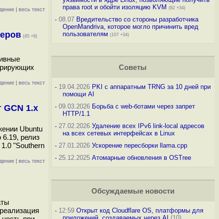
права root и обойти изоляцию KVM
(82 +34)
дение
|
весь текст
-
08.07
Вредительство со стороны разработчика
OpenMandriva, которое могло причинить вред
зеров
пользователям
(107 +34)
(45 +9)
сивные
курирующих
Советы
дение
|
весь текст
-
19.04.2026
PKI с аппаратным TRNG за 10 дней при
помощи AI
-
09.03.2026
Борьба с web-ботами через запрет
 GCN 1.x
HTTP/1.1
-
27.02.2026
Удаление всех IPv6 link-local адресов
жении Ubuntu
на всех сетевых интерфейсах в Linux
 6.19, релиз
.0 "Southern
-
27.01.2026
Ускорение пересборки llama.cpp
-
25.12.2025
Атомарные обновления в OSTree
дение
|
весь текст
Обсуждаемые новости
аты
(реализация
-
12:59
Открыт код Cloudflare OS, платформы для
приложений, создаваемых через AI
(10)
ьность при