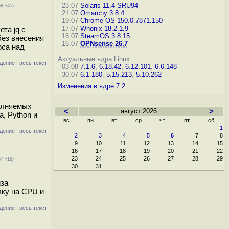
23.07
Solaris 11.4 SRU94
58 +45)
21.07
Omarchy 3.8.4
19.07
Chrome OS 150.0.7871.150
17.07
Whonix 18.2.1.9
та jq с
16.07
SteamOS 3.8.15
без внесения
16.07
OPNsense 26.7
оса над
Актуальные ядра Linux:
дение
|
весь текст
03.08
7.1.6
,
6.18.42
,
6.12.101
,
6.6.148
30.07
6.1.180
,
5.15.213
,
5.10.262
Изменения в ядре 7.2
олняемых
<
август 2026
>
, Python и
вс
пн
вт
ср
чт
пт
сб
1
дение
|
весь текст
2
3
4
5
6
7
8
9
10
11
12
13
14
15
16
17
18
19
20
21
22
23
24
25
26
27
28
29
67 +18)
30
31
иза
зку на CPU и
дение
|
весь текст