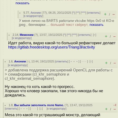
показать
5.77
,
Аноним
(
77
), 06:25, 20/11/2025 [
^
] [
^^
] [
^^^
] [
ответить
]
+
–
/
[
к модератору
]
У меня лично на BARTS работали vkcube https 0x0 st KO-e
jpeg , бенчмарки ...
большой текст свёрнут,
показать
2.14
,
Мемоним
(
?
), 13:57, 19/11/2025 [
^
] [
^^
] [
^^^
] [
ответить
]
[
↑
]
+
–
/
[
к модератору
]
Идет работа, видно какой-то большой рефакторинг делает
https://gitlab.freedesktop.org/users/Triang3l/activity
1.6
,
Аноним
(
-
), 13:44, 19/11/2025 [
ответить
] [
﹢﹢﹢
] [
· · ·
]
[
↑
]
+
–
/
[
к модератору
]
> добавлена поддержка расширений OpenCL для работы с
> семафорами (cl_khr_semaphore и
cl_khr_external_semaphore).
Ну наконец-то хоть какой-то прогресс.
Хорошо что кловер закопали, там этого никогда бы не
дождались.
1.8
,
Вы забыли заполнить поле Name.
(
?
), 13:47, 19/11/2025
–2
+
–
[
ответить
] [
﹢﹢﹢
] [
· · ·
]
[
↓
] [
к модератору
]
/
Mesa это какой-то устрашающий монстр, делающий