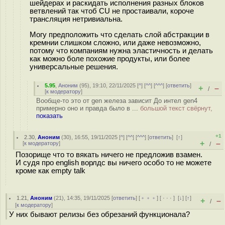
шейдерах и раскидать исполнения разных блоков
ветвлений так чтоб CU не простаивали, короче
трансляция нетривиальна.
Могу предположить что сделать слой абстракции в
кремнии слишком сложно, или даже невозможно,
потому что компаниям нужна эластичность и делать
как можно боле похожие продукты, или более
универсальные решения.
5.95
,
Аноним
(
95
), 19:10, 22/11/2025 [
^
] [
^^
] [
^^^
] [
ответить
]
+
–
/
[
к модератору
]
Вообще-то это от gen железа зависит До интел gen4
примерно оно и правда было в ...
большой текст свёрнут,
показать
+1
2.30
,
Аноним
(
30
), 16:55, 19/11/2025 [
^
] [
^^
] [
^^^
] [
ответить
]
[
↑
]
+
–
[
к модератору
]
/
Позорище что то вякать ничего не предложив взамен.
И судя про english ворлдс вы ничего особо то не можете
кроме как empty talk
1.21
,
Аноним
(
21
), 14:35, 19/11/2025 [
ответить
] [
﹢﹢﹢
] [
· · ·
]
[
↓
] [
↑
]
+
–
/
[
к модератору
]
У них бывают релизы без обрезаний функционала?