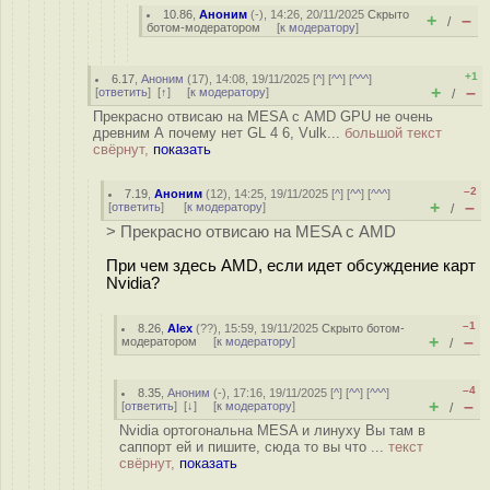
10.86
,
Аноним
(
-
), 14:26, 20/11/2025
Скрыто
+
–
/
ботом-модератором
[
к модератору
]
+1
6.17
,
Аноним
(
17
), 14:08, 19/11/2025 [
^
] [
^^
] [
^^^
]
+
–
[
ответить
]
[
↑
] [
к модератору
]
/
Прекрасно отвисаю на MESA с AMD GPU не очень
древним А почему нет GL 4 6, Vulk...
большой текст
свёрнут,
показать
–2
7.19
,
Аноним
(
12
), 14:25, 19/11/2025 [
^
] [
^^
] [
^^^
]
+
–
[
ответить
]
[
к модератору
]
/
> Прекрасно отвисаю на MESA с AMD
При чем здесь AMD, если идет обсуждение карт
Nvidia?
–1
8.26
,
Alex
(
??
), 15:59, 19/11/2025
Скрыто ботом-
+
–
модератором
[
к модератору
]
/
–4
8.35
,
Аноним
(
-
), 17:16, 19/11/2025 [
^
] [
^^
] [
^^^
]
+
–
[
ответить
]
[
↓
] [
к модератору
]
/
Nvidia ортогональна MESA и линуху Вы там в
саппорт ей и пишите, сюда то вы что ...
текст
свёрнут,
показать