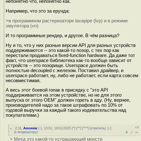
непонятно что, непонятно как.
Например, что это за ерунда:
>в программном растеризаторе lavapipe (lvp) и в режиме
эмулятора (vn)
И то программные рендер, и другое. В чём разница?
Ну и то, что у них разные версии API для разных устройств
поддерживаются -- это какой-то позор, с тех пор как
перестали продаваться fixed-function hardware. Да даже тот
факт, что userspace библиотека как-то вообще зависит от
устройств -- это позорище. Userspace должен быть
полностью decoupled с железом. Поставил драйвер, и
userspace работает, ну, либо не работает, если карта совсем
несовместимая.
А весь этот боевой гопак в присядку с "это API
поддерживается на этом устройстве, но не для этого
выпуска от этого OEM" должен гореть в аду. (Ну, вернее,
производителей надо за такое штрафовать по 10% от
годовой выручки за каждый такого издевательства над
покупателями.)
+3
2.11
,
Аноним
(
-
), 13:51, 19/11/2025 [
^
] [
^^
] [
^^^
] [
ответить
]
[
↓
]
+
–
[
к модератору
]
/
> Mesa это какой-то устрашающий монстр