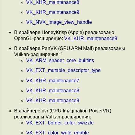
VK_KHR_maintenance8
VK_KHR_maintenance9
VK_NVX_image_view_handle
В драйвере HoneyKrisp (Apple) реализовано
OpenGL-расширение:
VK_KHR_maintenance9
В драйвере PanVK (GPU ARM Mali) реализованы
Vulkan-расширения: '
VK_ARM_shader_core_builtins
VK_EXT_mutable_descriptor_type
VK_KHR_maintenance7
VK_KHR_maintenance8
VK_KHR_maintenance9
В драйвере pvr (GPU Imagination PowerVR)
реализованы Vulkan-расширения:
VK_EXT_border_color_swizzle
VK_EXT_color_write_enable