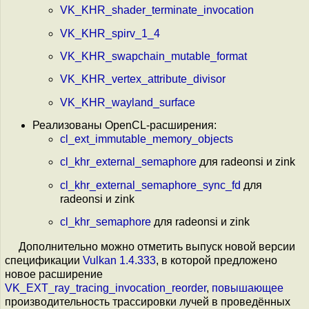
VK_KHR_shader_terminate_invocation
VK_KHR_spirv_1_4
VK_KHR_swapchain_mutable_format
VK_KHR_vertex_attribute_divisor
VK_KHR_wayland_surface
Реализованы OpenCL-расширения:
cl_ext_immutable_memory_objects
cl_khr_external_semaphore
для radeonsi и zink
cl_khr_external_semaphore_sync_fd
для
radeonsi и zink
cl_khr_semaphore
для radeonsi и zink
Дополнительно можно отметить выпуск новой версии
спецификации
Vulkan 1.4.333
, в которой предложено
новое расширение
VK_EXT_ray_tracing_invocation_reorder
,
повышающее
производительность трассировки лучей в проведённых