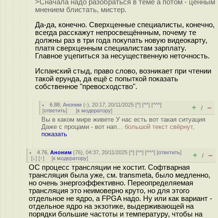
>Сначала надо разобраться в теме а потом - ценным
мнением блистать, мистер.
Да-да, конечно. Сверхценные специалисты, конечно,
всегда расскажут непросвещённным, почему те
должны раз в три года покупать новую видеокарту,
платя сверхценным специалистам зарплату.
Главное уцепиться за несущественную неточность.
Испанский стыд, право слово, возникает при чтении
такой ерунда, да ещё с попыткой показать
собственное "превосходство".
6.88
,
Аноним
(
-
), 20:17, 20/11/2025 [
^
] [
^^
] [
^^^
]
+
–
/
[
ответить
]
[
к модератору
]
Вы в каком мире живете У нас есть вот такая ситуация
Даже с процами - вот нап...
большой текст свёрнут,
показать
4.76
,
Аноним
(
76
), 04:37, 20/11/2025 [
^
] [
^^
] [
^^^
] [
ответить
]
+
–
/
[
↓
] [
↑
] [
к модератору
]
ОС процесс трансляции не хостит. Софтварная
трансляция была уже, см. transmeta, было медленно,
но очень энергоэффективно. Переопределяемая
трансляция это неимоверно круто, но для этого
отдельное не ядро, а FPGA надо. Ну или как вариант -
отдельное ядро на экзотике, выдерживающей на
порядки большие частоты и температуру, чтобы на