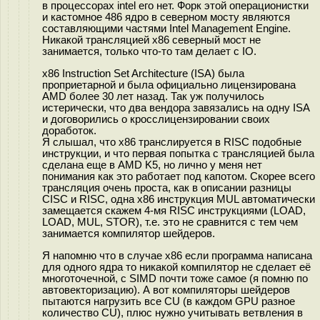
в процессорах intel его нет. Форк этой операционистки
и кастомное 486 ядро в северном мосту являются
составляющими частями Intel Management Engine.
Никакой трансляцией x86 северный мост не
занимается, только что-то там делает с IO.
x86 Instruction Set Architecture (ISA) была
проприетарной и была официально лицензирована
AMD более 30 лет назад. Так уж получилось
истерически, что два вендора завязались на одну ISA
и договорились о кросслицензировании своих
доработок.
Я слышал, что x86 транслируется в RISC подобные
инструкции, и что первая попытка с трансляцией была
сделана еще в AMD K5, но лично у меня нет
понимания как это работает под капотом. Скорее всего
трансляция очень проста, как в описании разницы
CISC и RISC, одна x86 инструкция MUL автоматически
замещается скажем 4-мя RISC инструкциями (LOAD,
LOAD, MUL, STOR), т.е. это не сравнится с тем чем
занимается компилятор шейдеров.
Я напомню что в случае x86 если программа написана
для одного ядра то никакой компилятор не сделает её
многоточечной, с SIMD почти тоже самое (я помню по
автовекторизацию). А вот компиляторы шейдеров
пытаются нагрузить все CU (в каждом GPU разное
количество CU), плюс нужно учитывать ветвления в