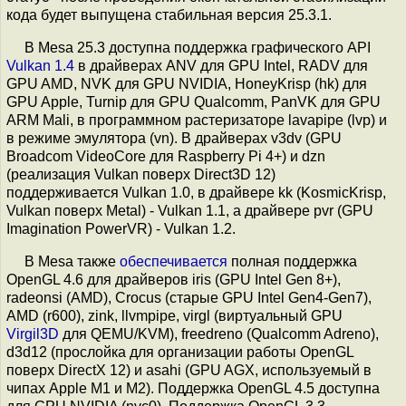
кода будет выпущена стабильная версия 25.3.1.
В Mesa 25.3 доступна поддержка графического API
Vulkan 1.4
в драйверах ANV для GPU Intel, RADV для
GPU AMD, NVK для GPU NVIDIA, HoneyKrisp (hk) для
GPU Apple, Turnip для GPU Qualcomm, PanVK для GPU
ARM Mali, в программном растеризаторе lavapipe (lvp) и
в режиме эмулятора (vn). В драйверах v3dv (GPU
Broadcom VideoCore для Raspberry Pi 4+) и dzn
(реализация Vulkan поверх Direct3D 12)
поддерживается Vulkan 1.0, в драйвере kk (KosmicKrisp,
Vulkan поверх Metal) - Vulkan 1.1, а драйвере pvr (GPU
Imagination PowerVR) - Vulkan 1.2.
В Mesa также
обеспечивается
полная поддержка
OpenGL 4.6 для драйверов iris (GPU Intel Gen 8+),
radeonsi (AMD), Crocus (старые GPU Intel Gen4-Gen7),
AMD (r600), zink, llvmpipe, virgl (виртуальный GPU
Virgil3D
для QEMU/KVM), freedreno (Qualcomm Adreno),
d3d12 (прослойка для организации работы OpenGL
поверх DirectX 12) и asahi (GPU AGX, используемый в
чипах Apple M1 и M2). Поддержка OpenGL 4.5 доступна