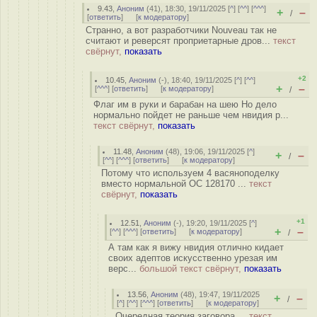
9.43
,
Аноним
(
41
), 18:30, 19/11/2025 [
^
] [
^^
] [
^^^
]
+
–
/
[
ответить
]
[
к модератору
]
Странно, а вот разработчики Nouveau так не
считают и реверсят проприетарные дров...
текст
свёрнут,
показать
+2
10.45
,
Аноним
(
-
), 18:40, 19/11/2025 [
^
] [
^^
]
+
–
[
^^^
] [
ответить
]
[
к модератору
]
/
Флаг им в руки и барабан на шею Но дело
нормально пойдет не раньше чем нвидия р...
текст свёрнут,
показать
11.48
,
Аноним
(
48
), 19:06, 19/11/2025 [
^
]
+
–
/
[
^^
] [
^^^
] [
ответить
]
[
к модератору
]
Потому что используем 4 васяноподелку
вместо нормальной ОС 128170 ...
текст
свёрнут,
показать
+1
12.51
,
Аноним
(
-
), 19:20, 19/11/2025 [
^
]
+
–
[
^^
] [
^^^
] [
ответить
]
[
к модератору
]
/
А там как я вижу нвидия отлично кидает
своих адептов искусственно урезая им
верс...
большой текст свёрнут,
показать
13.56
,
Аноним
(
48
), 19:47, 19/11/2025
+
–
/
[
^
] [
^^
] [
^^^
] [
ответить
]
[
к модератору
]
Очередная теория заговора ...
текст