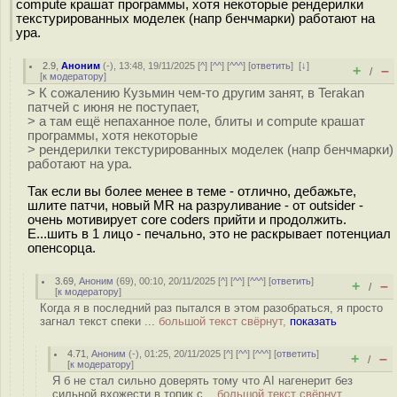
compute крашат программы, хотя некоторые рендерилки
текстурированных моделек (напр бенчмарки) работают на
ура.
2.9
,
Аноним
(
-
), 13:48, 19/11/2025 [
^
] [
^^
] [
^^^
] [
ответить
]
[
↓
]
+
–
/
[
к модератору
]
> К сожалению Кузьмин чем-то другим занят, в Terakan
патчей с июня не поступает,
> а там ещё непаханное поле, блиты и compute крашат
программы, хотя некоторые
> рендерилки текстурированных моделек (напр бенчмарки)
работают на ура.
Так если вы более менее в теме - отлично, дебажьте,
шлите патчи, новый MR на разруливание - от outsider -
очень мотивирует core coders прийти и продолжить.
Е...шить в 1 лицо - печально, это не раскрывает потенциал
опенсорца.
3.69
,
Аноним
(
69
), 00:10, 20/11/2025 [
^
] [
^^
] [
^^^
] [
ответить
]
+
–
/
[
к модератору
]
Когда я в последний раз пытался в этом разобраться, я просто
загнал текст спеки ...
большой текст свёрнут,
показать
4.71
,
Аноним
(
-
), 01:25, 20/11/2025 [
^
] [
^^
] [
^^^
] [
ответить
]
+
–
/
[
к модератору
]
Я б не стал сильно доверять тому что AI нагенерит без
сильной вхожести в топик с...
большой текст свёрнут,