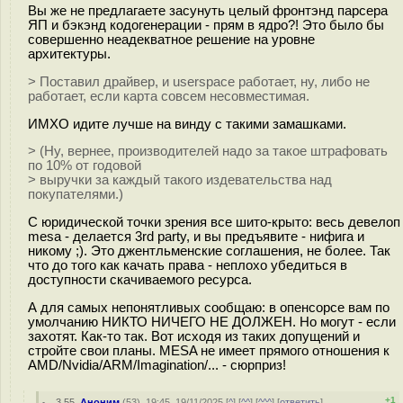
Вы же не предлагаете засунуть целый фронтэнд парсера
ЯП и бэкэнд кодогенерации - прям в ядро?! Это было бы
совершенно неадекватное решение на уровне
архитектуры.
> Поставил драйвер, и userspace работает, ну, либо не
работает, если карта совсем несовместимая.
ИМХО идите лучше на винду с такими замашками.
> (Ну, вернее, производителей надо за такое штрафовать
по 10% от годовой
> выручки за каждый такого издевательства над
покупателями.)
С юридической точки зрения все шито-крыто: весь девелоп
mesa - делается 3rd party, и вы предъявите - нифига и
никому ;). Это джентльменские соглашения, не более. Так
что до того как качать права - неплохо убедиться в
доступности скачиваемого ресурса.
А для самых непонятливых сообщаю: в опенсорсе вам по
умолчанию НИКТО НИЧЕГО НЕ ДОЛЖЕН. Но могут - если
захотят. Как-то так. Вот исходя из таких допущений и
стройте свои планы. MESA не имеет прямого отношения к
AMD/Nvidia/ARM/Imagination/... - сюрприз!
+1
3.55
,
Аноним
(
53
), 19:45, 19/11/2025 [
^
] [
^^
] [
^^^
] [
ответить
]