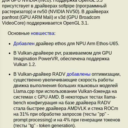
для GPU NVIDIA (nvc0). Поддержка OpenGL 3.3
присутствует в драйверах softpipe (программный
растеризатор) и nv50 (NVIDIA NV50). В драйверах
panfrost (GPU ARM Mali) и v3d (GPU Broadcom
VideoCore) поддерживается OpenGL 3.1.
Основные
новшества
:
Добавлен
драйвер ethos для NPU Arm Ethos-U65.
В Vulkan-драйвере pvr, развиваемом для GPU
Imagination PowerVR, обеспечена поддержка
Vulkan 1.2.
В Vulkan-драйвер RADV
добавлены
оптимизации,
существенно увеличивающие скорость работы
движка выполнения больших языковых моделей
Llama.cpp при использовании Vulkan-бэкенда на
системах с GPU AMD. В некоторых тестах llama-
bench конфигурация на базе драйвера RADV
стала быстрее драйвера AMDVLK и стека ROCm
на 31% при обработке запросов (тесты "pp" -
prompt processing) и на 4% при генерации токенов
(тесты "tg" - token generation).