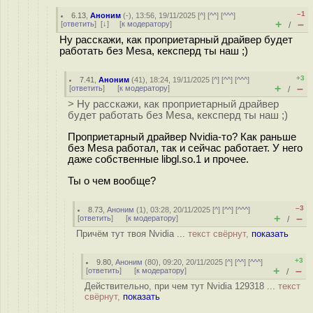
–1
6.13
,
Аноним
(
-
), 13:56, 19/11/2025 [
^
] [
^^
] [
^^^
]
+
–
[
ответить
]
[
↓
] [
к модератору
]
/
Ну расскажи, как проприетарный драйвер будет
работать без Mesa, кексперд ты наш ;)
+3
7.41
,
Аноним
(
41
), 18:24, 19/11/2025 [
^
] [
^^
] [
^^^
]
+
–
[
ответить
]
[
к модератору
]
/
> Ну расскажи, как проприетарный драйвер
будет работать без Mesa, кексперд ты наш ;)
Проприетарный драйвер Nvidia-то? Как раньше
без Mesa работал, так и сейчас работает. У него
даже собственные libgl.so.1 и прочее.
Ты о чем вообще?
–3
8.73
,
Аноним
(
1
), 03:28, 20/11/2025 [
^
] [
^^
] [
^^^
]
+
–
[
ответить
]
[
к модератору
]
/
Причём тут твоя Nvidia ...
текст свёрнут,
показать
+3
9.80
,
Аноним
(
80
), 09:20, 20/11/2025 [
^
] [
^^
] [
^^^
]
+
–
[
ответить
]
[
к модератору
]
/
Действительно, при чем тут Nvidia 129318 ...
текст
свёрнут,
показать