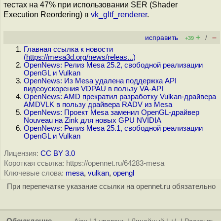
тестах на 47% при использовании SER (Shader
Execution Reordering) в
vk_gltf_renderer
.
+
–
исправить
/
+39
Главная ссылка к новости
(
https://mesa3d.org/news/releas...
)
OpenNews: Релиз Mesa 25.2, свободной реализации
OpenGL и Vulkan
OpenNews: Из Mesa удалена поддержка API
видеоускорения VDPAU в пользу VA-API
OpenNews: AMD прекратил разработку Vulkan-драйвера
AMDVLK в пользу драйвера RADV из Mesa
OpenNews: Проект Mesa заменил OpenGL-драйвер
Nouveau на Zink для новых GPU NVIDIA
OpenNews: Релиз Mesa 25.1, свободной реализации
OpenGL и Vulkan
Лицензия:
CC BY 3.0
Короткая ссылка: https://opennet.ru/64283-mesa
Ключевые слова:
mesa
,
vulkan
,
opengl
При перепечатке указание ссылки на opennet.ru обязательно