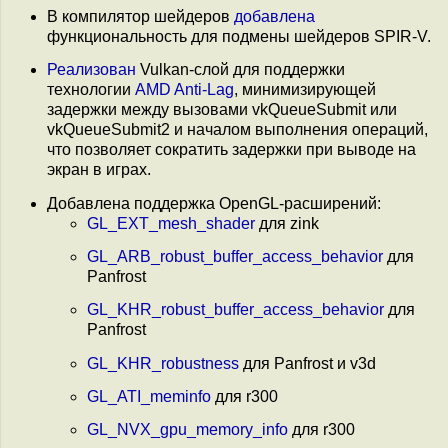
В компилятор шейдеров
добавлена
функциональность для подмены шейдеров SPIR-V.
Реализован
Vulkan-слой для поддержки
технологии
AMD Anti-Lag
, минимизирующей
задержки между вызовами vkQueueSubmit или
vkQueueSubmit2 и началом выполнения операций,
что позволяет сократить задержки при выводе на
экран в играх.
Добавлена поддержка OpenGL-расширений:
GL_EXT_mesh_shader
для zink
GL_ARB_robust_buffer_access_behavior
для
Panfrost
GL_KHR_robust_buffer_access_behavior
для
Panfrost
GL_KHR_robustness
для Panfrost и v3d
GL_ATI_meminfo
для r300
GL_NVX_gpu_memory_info
для r300