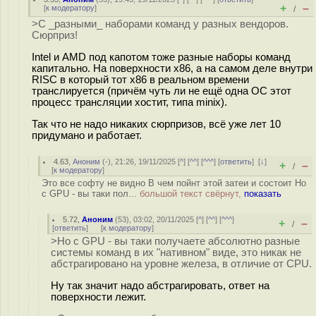
+
–
[
к модератору
]
/
>С _разными_ наборами команд у разных вендоров.
Сюрприз!
Intel и AMD под капотом тоже разные наборы команд
капитально. На поверхности x86, а на самом деле внутри
RISC в который тот x86 в реальном времени
транслируется (причём чуть ли не ещё одна ОС этот
процесс трансляции хостит, типа minix).
Так что не надо никаких сюрпризов, всё уже лет 10
придумано и работает.
4.63
,
Аноним
(
-
), 21:26, 19/11/2025 [
^
] [
^^
] [
^^^
] [
ответить
]
[
↓
]
+
–
/
[
к модератору
]
Это все софту не видно В чем пойнт этой затеи и состоит Но
с GPU - вы таки пол...
большой текст свёрнут,
показать
5.72
,
Аноним
(
53
), 03:02, 20/11/2025 [
^
] [
^^
] [
^^^
]
+
–
/
[
ответить
]
[
к модератору
]
>Но с GPU - вы таки получаете абсолютно разные
системы команд в их "нативном" виде, это никак не
абстрагировано на уровне железа, в отличие от CPU.
Ну так значит надо абстрагировать, ответ на
поверхности лежит.