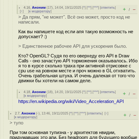
4.16
,
Аноним
(
17
), 14:04, 19/11/2025 [
^
] [
^^
] [
^^^
] [
ответить
]
+
–
/
[
↑
] [
к модератору
]
> Да прям, "не может". Всё оно может, просто код не
написали.
Как вы напишете код если апя такую возможность не
допускает? :)
> Единственное рабочее API для ускорения было.
Кто? OpenGL? Судя по его оверхеду его API в Draw
Calls - оно зачастую API торможения оказывалось. Ибо
я то в курсе сколько траха при активной отрисовке с
cpu use на ровном месте и проч можно в GL отхватить.
Очень грабельная штука. И очень далекая от того что
движки бы хотели на самом деле.
4.18
,
Аноним
(
18
), 14:20, 19/11/2025 [
^
] [
^^
] [
^^^
] [
ответить
]
+
–
/
[
к модератору
]
https://en.wikipedia.org/wiki/Video_Acceleration_API
2.7
,
Аноним
(
-
), 13:46, 19/11/2025 [
^
] [
^^
] [
^^^
] [
ответить
]
[
↑
]
+
–
/
[
к модератору
]
> тупо
При том основная тупизна - у архитектов нвидии,
придумавших это апи. Без headroom для будущего вообще