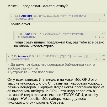
Можешь предложить альтернативу?
+1
3.54
,
Аноним
(
53
), 19:42, 19/11/2025 [
^
] [
^^
] [
^^^
] [
ответить
]
+
–
[
к модератору
]
/
Nvidia driver
+2
4.82
,
Юра
(
??
), 10:04, 20/11/2025 [
^
] [
^^
] [
^^^
] [
ответить
]
+
–
[
к модератору
]
/
Тогда сразу виндос предложил бы, раз тебе все равно
на блобы и телеметрию.
+7
2.15
,
Аноним
(
17
), 14:01, 19/11/2025 [
^
] [
^^
] [
^^^
] [
ответить
]
[
↓
] [
↑
]
+
–
[
к модератору
]
/
> Да даже тот факт, что userspace библиотека как-то
вообще зависит от
> устройств -- это позорище.
Он у всех зависит. И в винде, и на маке. Ибо GPU это
массив числокрушилок. С _разными_ наборами команд у
разных вендоров. Сюрприз! Когда некая программа просит
ей выполнить шейдер на GPU - это надо перегнать в
нативный код в формате именно *ТОГО* GPU, и это by
design - HW specific. Ибо наборы команд у всех
числокрушилок - разные. Совсем.