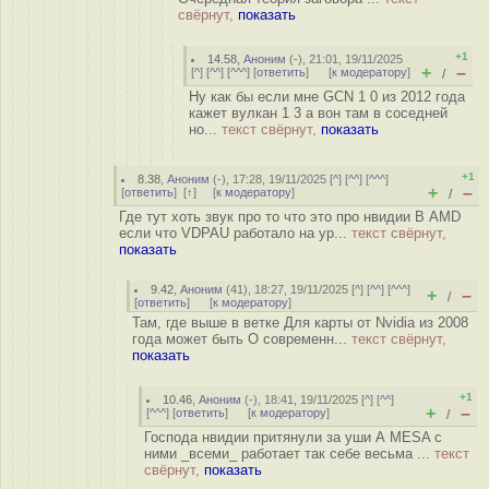
свёрнут,
показать
+1
14.58
,
Аноним
(
-
), 21:01, 19/11/2025
+
–
[
^
] [
^^
] [
^^^
] [
ответить
]
[
к модератору
]
/
Ну как бы если мне GCN 1 0 из 2012 года
кажет вулкан 1 3 а вон там в соседней
но...
текст свёрнут,
показать
+1
8.38
,
Аноним
(
-
), 17:28, 19/11/2025 [
^
] [
^^
] [
^^^
]
+
–
[
ответить
]
[
↑
] [
к модератору
]
/
Где тут хоть звук про то что это про нвидии В AMD
если что VDPAU работало на ур...
текст свёрнут,
показать
9.42
,
Аноним
(
41
), 18:27, 19/11/2025 [
^
] [
^^
] [
^^^
]
+
–
/
[
ответить
]
[
к модератору
]
Там, где выше в ветке Для карты от Nvidia из 2008
года может быть О современн...
текст свёрнут,
показать
+1
10.46
,
Аноним
(
-
), 18:41, 19/11/2025 [
^
] [
^^
]
+
–
[
^^^
] [
ответить
]
[
к модератору
]
/
Господа нвидии притянули за уши А MESA с
ними _всеми_ работает так себе весьма ...
текст
свёрнут,
показать