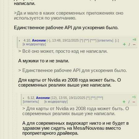
написали.
>Да и мало в каких современных приложениях оно
используется по умолчанию.
Единственное рабочее API для ускорения было.
+8
4.10
,
Аноним
(
-
), 13:48, 19/11/2025 [
^
] [
^^
] [
^^^
] [
ответить
]
[
↓
]
+
–
[
к модератору
]
/
> Всё оно может, просто код не написали.
А мужики то и не знали.
> Единственное рабочее API для ускорения было.
Для карты от Nvidia из 2008 года может быть. О
современных реалиях выше уже написали.
+1
5.12
,
Аноним
(
12
), 13:55, 19/11/2025 [
^
] [
^^
] [
^^^
]
+
–
[
ответить
]
[
к модератору
]
/
> Для карты от Nvidia из 2008 года может быть. О
современных реалиях выше уже написали.
А для современных видеокарт никто и не будет в
здравом уме сидеть на Mesa/Nouveau вместо
проприетарного драйвера.