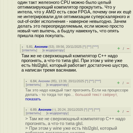
один такт железного CPU можно было целый
оптимизирующий компилятор прокрутить. Что у
интела, что у AMD есть свои FPGA, почему они их ещё
не интегрировали для оптимизации суперскалярного и
out-of-order исполнения - наверное невыгодно. Зачем
делать это переопределяемым, если можно просто
новый чип выпечь, а быдлу намекнуть, что опять
пришла пора покупать.
5.81
,
Аноним
(
53
), 09:56, 20/11/2025 [
^
] [
^^
] [
^^^
]
+
–
/
[
ответить
]
[
к модератору
]
Там же не сверхмощный компилятор С++ надо
прогонять, а что-то типа glsl. При этом у wine уже
есть hlsl2glsl, который работает достаточно шустро,
а написан тремя васянами.
6.84
,
Аноним
(
85
), 13:39, 20/11/2025 [
^
] [
^^
] [
^^^
]
+
–
/
[
ответить
]
[
к модератору
]
Так это надо каждый такт прогонять Если на процессоре
делать - то тогда тот про...
большой текст свёрнут,
показать
6.89
,
Аноним
(
-
), 20:24, 20/11/2025 [
^
] [
^^
] [
^^^
]
+
–
/
[
ответить
]
[
к модератору
]
> Там же не сверхмощный компилятор С++ надо
прогонять, а что-то типа glsl.
> При этом у wine уже есть hlsl2glsl, который