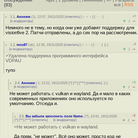
Обсуждение
Ajax
|
1 уровень
|
Линейный
|
+/-
|
Раскрыть
(83)
всё
|
RSS
+7
1.1
,
Аноним
(
1
), 12:07, 19/11/2025 [
ответить
] [
﹢﹢﹢
] [
· · ·
]
+
–
[
к модератору
]
/
Немного не в тему, но когда они уже добавят поддержку для
visionfive 2. Патчи отправлены, а до сих пор на рассмотрении.
–7
1.2
,
mos87
(
ok
), 12:35, 19/11/2025 [
ответить
] [
﹢﹢﹢
] [
· · ·
]
[
↓
]
+
–
[
к модератору
]
/
>Удалена поддержка программного интерфейса
VDPAU
тупо
+1
2.4
,
Аноним
(
-
), 13:22, 19/11/2025 [
^
] [
^^
] [
^^^
] [
ответить
]
[
↓
]
+
–
[
к модератору
]
/
Не может работать с vulkan и wayland. Да и мало в каких
современных приложениях оно используется по
умолчанию. Отсюда и.
–2
3.5
,
Вы забыли заполнить поле Name.
(
?
), 13:41, 19/11/2025
+
–
[
^
] [
^^
] [
^^^
] [
ответить
]
[
к модератору
]
/
>Не может работать с vulkan и wayland.
Да прям, "не может". Всё оно может, просто код не