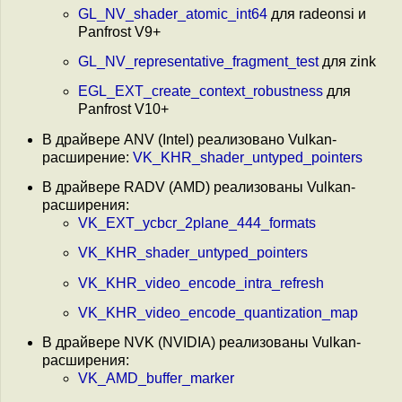
GL_NV_shader_atomic_int64
для radeonsi и
Panfrost V9+
GL_NV_representative_fragment_test
для zink
EGL_EXT_create_context_robustness
для
Panfrost V10+
В драйвере ANV (Intel) реализовано Vulkan-
расширение:
VK_KHR_shader_untyped_pointers
В драйвере RADV (AMD) реализованы Vulkan-
расширения:
VK_EXT_ycbcr_2plane_444_formats
VK_KHR_shader_untyped_pointers
VK_KHR_video_encode_intra_refresh
VK_KHR_video_encode_quantization_map
В драйвере NVK (NVIDIA) реализованы Vulkan-
расширения:
VK_AMD_buffer_marker