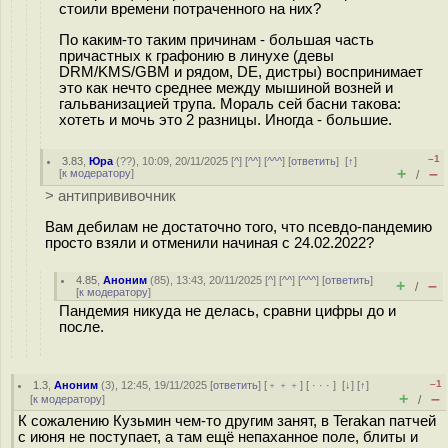
стоили времени потраченного на них?
По каким-то таким причинам - большая часть
причастных к графонию в линухе (девы
DRM/KMS/GBM и рядом, DE, дистры) воспринимает
это как нечто среднее между мышиной возней и
гальванизацией трупа. Мораль сей басни такова:
хотеть и мочь это 2 разницы. Иногда - большие.
–1
3.83
,
Юра
(
??
), 10:09, 20/11/2025 [
^
] [
^^
] [
^^^
] [
ответить
]
[
↑
]
+
–
[
к модератору
]
/
> антипрививочник
Вам дебилам не достаточно того, что псевдо-пандемию
просто взяли и отменили начиная с 24.02.2022?
4.85
,
Аноним
(
85
), 13:43, 20/11/2025 [
^
] [
^^
] [
^^^
] [
ответить
]
+
–
/
[
к модератору
]
Пандемия никуда не делась, сравни цифры до и
после.
–1
1.3
,
Аноним
(
3
), 12:45, 19/11/2025 [
ответить
] [
﹢﹢﹢
] [
· · ·
]
[
↓
] [
↑
]
+
–
[
к модератору
]
/
К сожалению Кузьмин чем-то другим занят, в Terakan патчей
с июня не поступает, а там ещё непаханное поле, блиты и