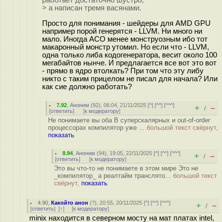
работает достаточно шустро,
> а написан тремя васянами.
Просто для понимания - шейдеры для AMD GPU
например порой генерятся - LLVM. Ни много ни
мало. Иногда ACO менее монструозным ибо тот
макаронный монстр утомил. Но если что - LLVM,
одна только либа кодогенератора, весит около 100
мегабайтов нынче. И предлагается все вот это вот
- прямо в ядро втолкать? При том что эту либу
никто с таким прицелом не писал для начала? Или
как сие должно работать?
7.92
,
Аноним
(
92
), 06:04, 21/11/2025 [
^
] [
^^
] [
^^^
]
+
–
/
[
ответить
]
[
к модератору
]
Не понимаете вы оба В суперскалярных и out-of-order
процессорах компилятор уже ...
большой текст свёрнут,
показать
8.94
,
Аноним
(
94
), 19:05, 22/11/2025 [
^
] [
^^
] [
^^^
]
+
–
/
[
ответить
]
[
к модератору
]
Это вы что-то не понимаете в этом мире Это не
_компилятор_ а реалтайм транслято...
большой текст
свёрнут,
показать
4.90
,
Какойто анон
(
?
), 20:55, 20/11/2025 [
^
] [
^^
] [
^^^
]
+
–
/
[
ответить
]
[
↑
] [
к модератору
]
minix находится в северном мосту на мат платах intel,