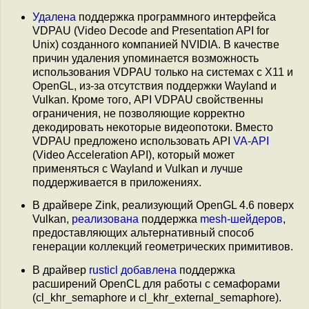
Удалена
поддержка программного интерфейса
VDPAU (Video Decode and Presentation API for
Unix) созданного компанией NVIDIA. В качестве
причин удаления упоминается возможность
использования VDPAU только на системах c X11 и
OpenGL, из-за отсутствия поддержки Wayland и
Vulkan. Кроме того, API VDPAU свойственны
ограничения, не позволяющие корректно
декодировать некоторые видеопотоки. Вместо
VDPAU предложено использовать API
VA-API
(Video Acceleration API), который может
применяться с Wayland и Vulkan и лучше
поддерживается в приложениях.
В драйвере Zink, реализующий OpenGL 4.6 поверх
Vulkan,
реализована
поддержка
mesh-шейдеров
,
предоставляющих альтернативный способ
генерации коллекций геометрических примитивов.
В драйвер
rusticl
добавлена
поддержка
расширений OpenCL для работы с семафорами
(cl_khr_semaphore и cl_khr_external_semaphore).