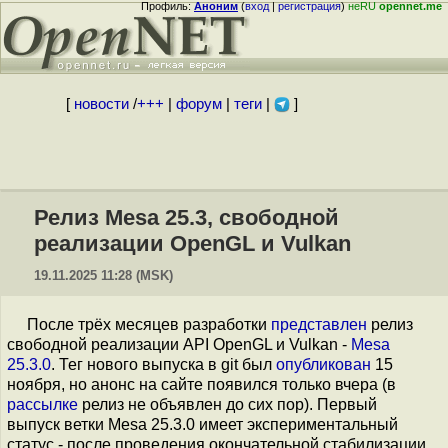
Профиль:
Аноним
(
вход
|
регистрация
)
неRU
opennet.me
[
новости
/
+++
|
форум
|
теги
|
]
Релиз Mesa 25.3, свободной
реализации OpenGL и Vulkan
19.11.2025 11:28 (MSK)
После трёх месяцев разработки
представлен
релиз
свободной реализации API OpenGL и Vulkan -
Mesa
25.3.0
. Тег нового выпуска в git был
опубликован
15
ноября, но анонс на сайте появился только вчера (в
рассылке
релиз не объявлен до сих пор). Первый
выпуск ветки Mesa 25.3.0 имеет экспериментальный
статус - после проведения окончательной стабилизации