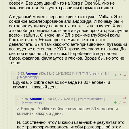
совсем. Без допущений что на Xorg и OpenGL мир не
заканчивается. Без учета развития форматов видео.
А в данный момент первая скрипка это уже - Vulkan. Это
основное акселерированое апи андроида. И почему бы и
остальному линуху не делать так же - я не в курсе. Xorg
это вообще помойка костылей и вулнов про который лучше
всего - забыть. Он уже на ИВЛ в режиме глубокой комы
болтается лет 5+ как проект. Никто не хочет это
девелопать. Был там какой-то антипрививочник, путающий
возведение в степень с XOR, грозился своротить горы. До
сих пор ворочает. Где-то там. Погребенный под слоем
багов, факапов, фаллаутов и глюков. Вроде бы, но это не
точно.
3.53
,
Аноним
(
53
), 19:40, 19/11/2025 [
^
] [
^^
] [
^^^
] [
ответить
]
[
↓
]
+
–
/
[
к модератору
]
Ерунда. У xlibre сейчас команда из 30 человек, и
коммиты каждый день.
–1
4.70
,
Аноним
(
-
), 00:13, 20/11/2025 [
^
] [
^^
] [
^^^
] [
ответить
]
+
–
[
к модератору
]
/
> Ерунда. У xlibre сейчас команда из 30 человек, и
коммиты каждый день.
И, собственно, что? В какой user-visible результат это
все трансформировалось, чтобы разговоры об этом -