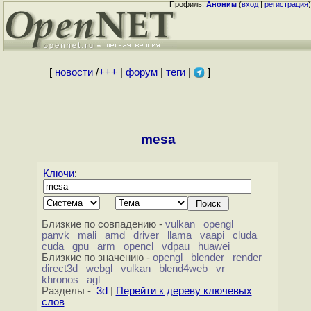
Профиль:
Аноним
(
вход
|
регистрация
)
[
новости
/
+++
|
форум
|
теги
|
]
mesa
Ключи
:
Близкие по совпадению -
vulkan
opengl
panvk
mali
amd
driver
llama
vaapi
cluda
cuda
gpu
arm
opencl
vdpau
huawei
Близкие по значению -
opengl
blender
render
direct3d
webgl
vulkan
blend4web
vr
khronos
agl
Разделы -
3d
|
Перейти к дереву ключевых
слов