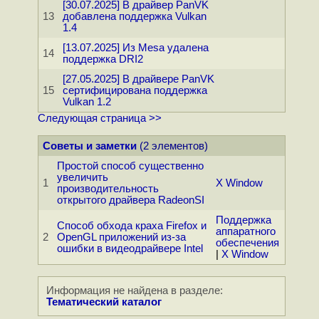
[30.07.2025] В драйвер PanVK
13
добавлена поддержка Vulkan
1.4
[13.07.2025] Из Mesa удалена
14
поддержка DRI2
[27.05.2025] В драйвере PanVK
15
сертифицирована поддержка
Vulkan 1.2
Следующая страница >>
Советы и заметки
(2 элементов)
Простой способ существенно
увеличить
1
X Window
производительность
открытого драйвера RadeonSI
Поддержка
Способ обхода краха Firefox и
аппаратного
2
OpenGL приложений из-за
обеспечения
ошибки в видеодрайвере Intel
|
X Window
Информация не найдена в разделе:
Тематический каталог