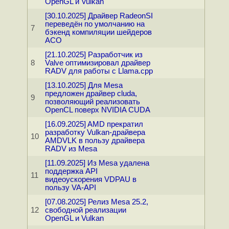
OpenGL и Vulkan
[30.10.2025] Драйвер RadeonSI
переведён по умолчанию на
7
бэкенд компиляции шейдеров
ACO
[21.10.2025] Разработчик из
8
Valve оптимизировал драйвер
RADV для работы с Llama.cpp
[13.10.2025] Для Mesa
предложен драйвер cluda,
9
позволяющий реализовать
OpenCL поверх NVIDIA CUDA
[16.09.2025] AMD прекратил
разработку Vulkan-драйвера
10
AMDVLK в пользу драйвера
RADV из Mesa
[11.09.2025] Из Mesa удалена
поддержка API
11
видеоускорения VDPAU в
пользу VA-API
[07.08.2025] Релиз Mesa 25.2,
12
свободной реализации
OpenGL и Vulkan