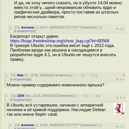
И да, не хочу ничего сказать, но в убунте 14.04 можно
вместо этой у...щной некромансии обновить ядро и
графические драйвера, просто поставив из штатных
репов несколько пакетов.
2.3
,
Аноним
(
-
), 20:47, 18/05/2015 [
^
] [
^^
] [
^^^
] [
ответить
]
[
↑
]
+
–
/
[
к модератору
]
Багрепорт открыт давно
https://bugs.freedesktop.org/show_bug.cgi?id=80568
В трекере Ubuntu эта ошибка висит ещё с 2012 года.
Проблема вроде как решена в находящимся в
разработке ядре 4.1, но в Ubuntu не чешутся вносить
правку.
1.5
,
Имя
(
?
), 12:28, 19/05/2015 [
ответить
] [
﹢﹢﹢
] [
· · ·
]
[
↑
]
–1
+
–
/
[
к модератору
]
Можно пример содержимго измененного ярлыка?
1.6
,
iZEN
(
ok
), 13:23, 20/05/2015 [
ответить
] [
﹢﹢﹢
] [
· · ·
]
[
↓
]
+
–
/
[
к модератору
]
В Ubuntu всё устаревшее, начиная с аппаратной
начинки и её кривой поддержки. Наследие Debian
так или иначе берёт своё.
2.8
,
Аноним
(
-
), 13:35, 20/05/2015 [
^
] [
^^
] [
^^^
] [
ответить
]
[
↓
]
+
–
/
[
к модератору
]