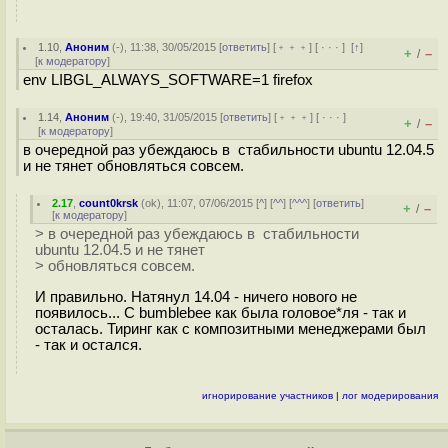
1.10
,
Аноним
(
-
), 11:38, 30/05/2015 [
ответить
] [
﹢﹢﹢
] [
· · ·
]
[
↑
]
+
–
/
[
к модератору
]
env LIBGL_ALWAYS_SOFTWARE=1 firefox
1.14
,
Аноним
(
-
), 19:40, 31/05/2015 [
ответить
] [
﹢﹢﹢
] [
· · ·
]
+
–
/
[
к модератору
]
в очередной раз убеждаюсь в стабильности ubuntu 12.04.5
и не тянет обновляться совсем.
2.17
,
count0krsk
(
ok
), 11:07, 07/06/2015 [
^
] [
^^
] [
^^^
] [
ответить
]
+
–
/
[
к модератору
]
> в очередной раз убеждаюсь в стабильности
ubuntu 12.04.5 и не тянет
> обновляться совсем.
И правильно. Натянул 14.04 - ничего нового не
появилось... С bumblebee как была головое*ля - так и
осталась. Тиринг как с композитными менеджерами был
- так и остался.
игнорирование участников
|
лог модерирования