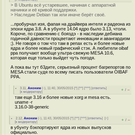
> В Ubuntu всё устаревшее, начиная с аппаратной
начинки и её кривой поддержки.
> Наследие Debian так или иначе берёт своё.
...пробурчал изя, фапая на драйвера интеля и радеона из
эпохи ядра 3.8. А в убунте 14.04 ядро было 3.13, чтоли.
Короче, по сравнению с бояздэ - в наследии дебиана
годичной давности процветают инновации и авангардизм
;). Не говоря о том что там в репах есть и более новые
ядра и более новый графический стэк. А любители oibaf
ppa получают вообще ультра-свежую MESA 10.6,
которая еще только выйдет чуть погодя.
А пока вы тут б3дите, серьезный процент багрепортов по
MESA стали судя по всему писать пользователи OIBAF
PPA.
3.11
,
Аноним
(
-
), 11:40, 30/05/2015 [
^
] [
^^
] [
^^^
] [
ответить
]
+
–
/
[
к модератору
]
там еще 3.16 и более новые xorg и mesa есть.
uname -r
3.16.0-38-generic
2.12
,
Аноним
(
-
), 11:43, 30/05/2015 [
^
] [
^^
] [
^^^
] [
ответить
]
[
↑
]
+
–
/
[
к модератору
]
в убунту бэкпортируют ядра из новых выпусков
официально.