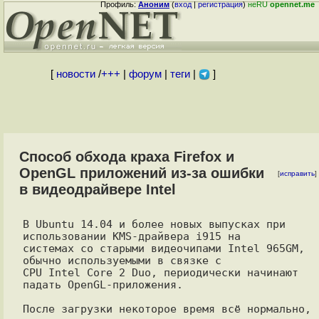
Профиль:
Аноним
(
вход
|
регистрация
)
неRU
opennet.me
[
новости
/
+++
|
форум
|
теги
|
]
Способ обхода краха Firefox и
OpenGL приложений из-за ошибки
[
исправить
]
в видеодрайвере Intel
В Ubuntu 14.04 и более новых выпусках при 
использовании KMS-драйвера i915 на

системах со старыми видеочипами Intel 965GM,  
обычно используемыми в связке с

CPU Intel Core 2 Duo, периодически начинают 
падать OpenGL-приложения.

После загрузки некоторое время всё нормально, 