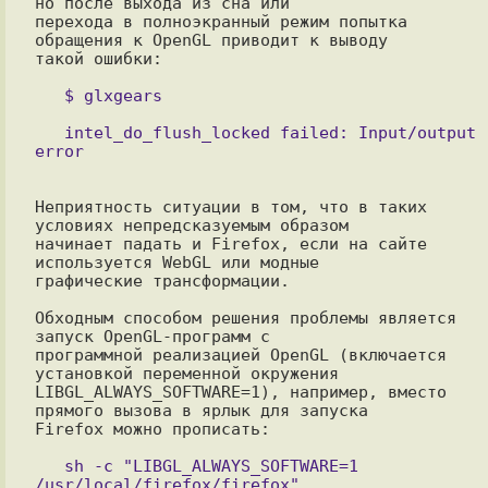
но после выхода из сна или

перехода в полноэкранный режим попытка 
обращения к OpenGL приводит к выводу

такой ошибки:

   intel_do_flush_locked failed: Input/output 
Неприятность ситуации в том, что в таких 
условиях непредсказуемым образом

начинает падать и Firefox, если на сайте 
используется WebGL или модные

графические трансформации.

Обходным способом решения проблемы является 
запуск OpenGL-программ с

программной реализацией OpenGL (включается 
установкой переменной окружения

LIBGL_ALWAYS_SOFTWARE=1), например, вместо 
прямого вызова в ярлык для запуска

Firefox можно прописать:

   sh -c "LIBGL_ALWAYS_SOFTWARE=1 