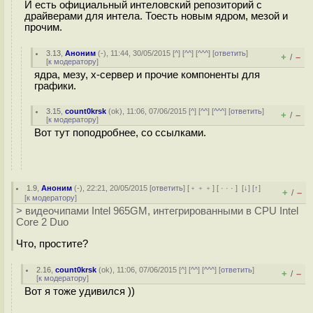
И есть официальный интеловский репозиторий с
драйверами для интела. Тоесть новым ядром, мезой и
прочим.
3.13
,
Аноним
(
-
), 11:44, 30/05/2015 [
^
] [
^^
] [
^^^
] [
ответить
]
+
–
/
[
к модератору
]
ядра, мезу, х-сервер и прочие компоненты для
графики.
3.15
,
count0krsk
(
ok
), 11:06, 07/06/2015 [
^
] [
^^
] [
^^^
] [
ответить
]
+
–
/
[
к модератору
]
Вот тут поподробнее, со ссылками.
1.9
,
Аноним
(
-
), 22:21, 20/05/2015 [
ответить
] [
﹢﹢﹢
] [
· · ·
]
[
↓
] [
↑
]
+
–
/
[
к модератору
]
> видеочипами Intel 965GM, интегрированными в CPU Intel
Core 2 Duo
Что, простите?
2.16
,
count0krsk
(
ok
), 11:06, 07/06/2015 [
^
] [
^^
] [
^^^
] [
ответить
]
+
–
/
[
к модератору
]
Вот я тоже удивился ))