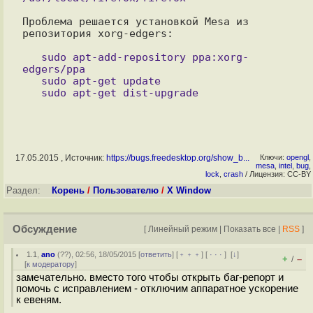
Проблема решается установкой Mesa из 
репозитория xorg-edgers:

   sudo apt-add-repository ppa:xorg-
edgers/ppa

   sudo apt-get update

17.05.2015 , Источник:
https://bugs.freedesktop.org/show_b...
Ключи:
opengl
,
mesa
,
intel
,
bug
,
lock
,
crash
/ Лицензия: CC-BY
Раздел:
Корень
/
Пользователю
/
X Window
Обсуждение
[
Линейный режим
|
Показать все
|
RSS
]
1.1
,
ano
(
??
), 02:56, 18/05/2015 [
ответить
] [
﹢﹢﹢
] [
· · ·
]
[
↓
]
+
–
/
[
к модератору
]
замечательно. вместо того чтобы открыть баг-репорт и
помочь с исправлением - отключим аппаратное ускорение
к евеням.