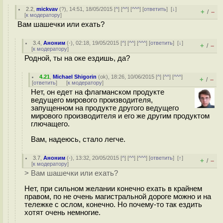
2.2
,
mickvav
(
?
), 14:51, 18/05/2015 [
^
] [
^^
] [
^^^
] [
ответить
]
[
↓
]
+
–
/
[
к модератору
]
Вам шашечки или ехать?
3.4
,
Аноним
(
-
), 02:18, 19/05/2015 [
^
] [
^^
] [
^^^
] [
ответить
]
[
↓
]
+
–
/
[
к модератору
]
Родной, ты на оке ездишь, да?
4.21
,
Michael Shigorin
(
ok
), 18:26, 10/06/2015 [
^
] [
^^
] [
^^^
]
+
–
/
[
ответить
]
[
к модератору
]
Нет, он едет на флагманском продукте
ведущего мирового производителя,
запущенном на продукте другого ведущего
мирового производителя и его же другим продуктом
глючащего.
Вам, надеюсь, стало легче.
3.7
,
Аноним
(
-
), 13:32, 20/05/2015 [
^
] [
^^
] [
^^^
] [
ответить
]
[
↑
]
+
–
/
[
к модератору
]
> Вам шашечки или ехать?
Нет, при сильном желании конечно ехать в крайнем
правом, по не очень магистральной дороге можно и на
тележке с ослом, конечно. Но почему-то так ездить
хотят очень немногие.