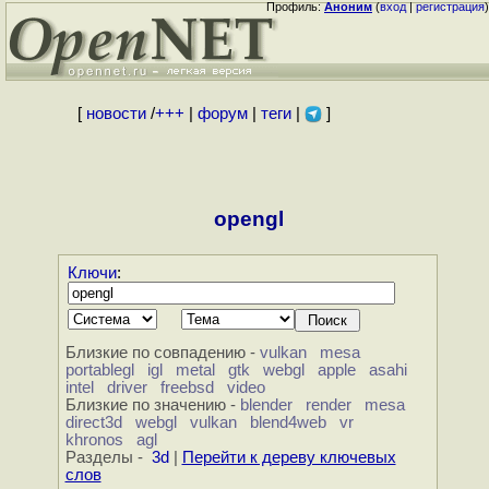
Профиль:
Аноним
(
вход
|
регистрация
)
[
новости
/
+++
|
форум
|
теги
|
]
opengl
Ключи
:
Близкие по совпадению -
vulkan
mesa
portablegl
igl
metal
gtk
webgl
apple
asahi
intel
driver
freebsd
video
Близкие по значению -
blender
render
mesa
direct3d
webgl
vulkan
blend4web
vr
khronos
agl
Разделы -
3d
|
Перейти к дереву ключевых
слов