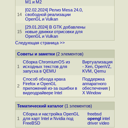
M1 и M2
[02.02.2024] Релиз Mesa 24.0,
14
свободной реализации
OpenGL и Vulkan
[29.01.2024] В GTK добавлены
15
новые движки отрисовки для
OpenGL и Vulkan
Следующая страница >>
Советы и заметки
(2 элементов)
Сборка ChromiumOS из
Виртуализация
1
исходных текстов для
- Xen, OpenVZ,
запуска в QEMU
KVM, Qemu
Способ обхода краха
Поддержка
Firefox и OpenGL
аппаратного
2
приложений из-за ошибки в
обеспечения
|
видеодрайвере Intel
X Window
Тематический каталог
(1 элементов)
Сборка и настройка OpenGL
freebsd
1
для карт Intel и Nvidia под
opengl
intel
FreeBSD
driver
video