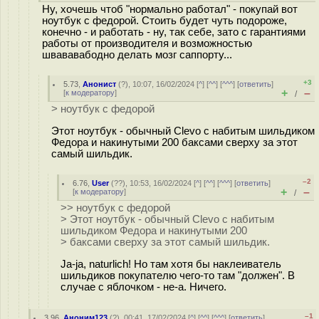
Ну, хочешь чтоб "нормально работал" - покупай вот
ноутбук с федорой. Стоить будет чуть подороже,
конечно - и работать - ну, так себе, зато с гарантиями
работы от производителя и возможностью
швававабодно делать мозг саппорту...
+3
5.73
,
Анонист
(
?
), 10:07, 16/02/2024 [
^
] [
^^
] [
^^^
] [
ответить
]
+
–
[
к модератору
]
/
> ноутбук с федорой
Этот ноутбук - обычный Clevo с набитым шильдиком
Федора и накинутыми 200 баксами сверху за этот
самый шильдик.
–2
6.76
,
User
(
??
), 10:53, 16/02/2024 [
^
] [
^^
] [
^^^
] [
ответить
]
+
–
[
к модератору
]
/
>> ноутбук с федорой
> Этот ноутбук - обычный Clevo с набитым
шильдиком Федора и накинутыми 200
> баксами сверху за этот самый шильдик.
Ja-ja, naturlich! Но там хотя бы наклеиватель
шильдиков покупателю чего-то там "должен". В
случае с яблочком - не-а. Ничего.
–1
3.96
,
Аноним123
(
?
), 00:41, 17/02/2024 [
^
] [
^^
] [
^^^
] [
ответить
]