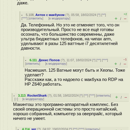
даже.
+2
5.108
,
Антон с макбуком
(
?
), 05:58, 18/02/2024 [
^
] [
^^
]
+
–
[
^^^
] [
ответить
]
[
к модератору
]
/
Да. Телефонный. Но это не отменяет того, что он
производительный. Просто не все ещё готовы
осознать, что большинство современны, даже
ультра бюджетных телефонов, на чипах arm,
уделывают в разы 125 ваттные i7 десятилетней
давности.
–1
6.111
,
Денис Попов
(
?
), 11:07, 18/02/2024 [
^
] [
^^
] [
^^^
]
+
–
[
ответить
]
[
к модератору
]
/
Насмешил. 125 Ватные могут быть и Хeonы. Тоже
уделает?
Расскажи как, а то надоело с макбука по RDP на
HP Z640 работать.
3.113
,
RocketShark
(
?
), 01:58, 19/02/2024 [
^
] [
^^
] [
^^^
] [
ответить
]
+
–
/
[
↑
] [
к модератору
]
Макинтош это програмно-аппаратный комплекс. Без
своей операционной системы это просто китайский,
хорошо собранный, компьютер за оверпрайс, который
ничего не умеет.
4.114
,
xer
(
?
), 04:02, 19/02/2024 [
^
] [
^^
] [
^^^
] [
ответить
]