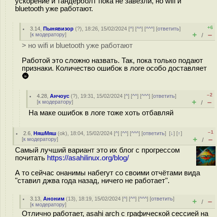
ускорение и тандерболт пока не завезли, но wifi и
bluetooth уже работают.
+6
3.14
,
Пынявизор
(
?
), 18:26, 15/02/2024 [
^
] [
^^
] [
^^^
] [
ответить
]
+
–
[
к модератору
]
/
> но wifi и bluetooth уже работают
Работой это сложно назвать. Так, пока только подают
признаки. Количество ошибок в логе особо доставляет
🌚
–2
4.28
,
Анчоус
(
?
), 19:31, 15/02/2024 [
^
] [
^^
] [
^^^
] [
ответить
]
+
–
[
к модератору
]
/
На маке ошибок в логе тоже хоть отбавляй
–1
2.6
,
НяшМяш
(
ok
), 18:04, 15/02/2024 [
^
] [
^^
] [
^^^
] [
ответить
]
[
↓
] [
↑
]
+
–
[
к модератору
]
/
Самый лучший вариант это их блог с прогрессом
почитать
https://asahilinux.org/blog/
А то сейчас онанимы набегут со своими отчётами вида
"ставил джва года назад, ничего не работает".
3.13
,
Аноним
(
13
), 18:19, 15/02/2024 [
^
] [
^^
] [
^^^
] [
ответить
]
+
–
/
[
к модератору
]
Отлично работает, asahi arch с графической сессией на