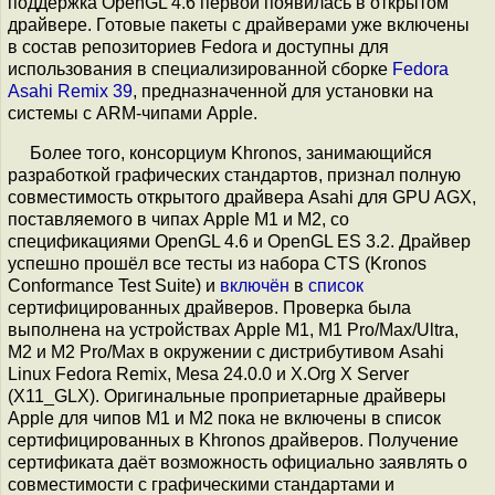
поддержка OpenGL 4.6 первой появилась в открытом
драйвере. Готовые пакеты с драйверами уже включены
в состав репозиториев Fedora и доступны для
использования в специализированной сборке
Fedora
Asahi Remix 39
, предназначенной для установки на
системы с ARM-чипами Apple.
Более того, консорциум Khronos, занимающийся
разработкой графических стандартов, признал полную
совместимость открытого драйвера Asahi для GPU AGX,
поставляемого в чипах Apple M1 и M2, со
спецификациями OpenGL 4.6 и OpenGL ES 3.2. Драйвер
успешно прошёл все тесты из набора CTS (Kronos
Conformance Test Suite) и
включён
в
список
сертифицированных драйверов. Проверка была
выполнена на устройствах Apple M1, M1 Pro/Max/Ultra,
M2 и M2 Pro/Max в окружении с дистрибутивом Asahi
Linux Fedora Remix, Mesa 24.0.0 и X.Org X Server
(X11_GLX). Оригинальные проприетарные драйверы
Apple для чипов M1 и M2 пока не включены в список
сертифицированных в Khronos драйверов. Получение
сертификата даёт возможность официально заявлять о
совместимости с графическими стандартами и