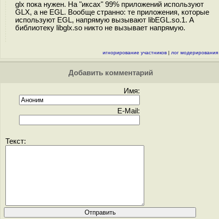
glx пока нужен. На "иксах" 99% приложений используют
GLX, а не EGL. Вообще странно: те приложения, которые
используют EGL, напрямую вызывают libEGL.so.1. А
библиотеку libglx.so никто не вызывает напрямую.
игнорирование участников
|
лог модерирования
Добавить комментарий
Имя:
E-Mail:
Текст: