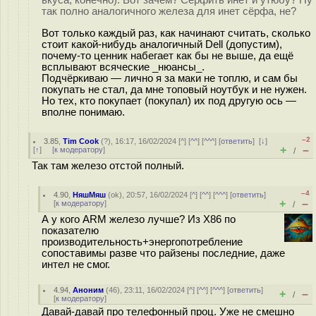
вкуса, конечно). Вот зачем? Сёрфить инет и утюбу? Ну
так полно аналогичного железа для инет сёрфа, не?
Вот только каждый раз, как начинают считать, сколько
стоит какой-нибудь аналогичный Dell (допустим),
почему-то ценник набегает как бы не выше, да ещё
всплывают всяческие _нюансы_.
Подчёркиваю — лично я за маки не топлю, и сам бы
покупать не стал, да мне топовый ноутбук и не нужен.
Но тех, кто покупает (покупал) их под другую ось —
вполне понимаю.
–2
3.85
,
Tim Cook
(
?
), 16:17, 16/02/2024 [
^
] [
^^
] [
^^^
] [
ответить
]
[
↓
]
+
–
[
↑
] [
к модератору
]
/
Так там железо отстой полный.
–4
4.90
,
НяшМяш
(
ok
), 20:57, 16/02/2024 [
^
] [
^^
] [
^^^
] [
ответить
]
+
–
[
к модератору
]
/
А у кого ARM железо лучше? Из Х86 по
показателю
производительность+энергопотребление
сопоставимы разве что райзены последние, даже
интел не смог.
4.94
,
Аноним
(
46
), 23:11, 16/02/2024 [
^
] [
^^
] [
^^^
] [
ответить
]
+
–
/
[
к модератору
]
Давай-давай про телефонный проц. Уже не смешно