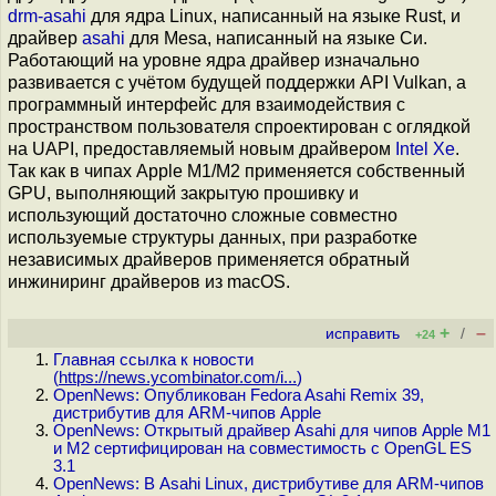
drm-asahi
для ядра Linux, написанный на языке Rust, и
драйвер
asahi
для Mesa, написанный на языке Си.
Работающий на уровне ядра драйвер изначально
развивается с учётом будущей поддержки API Vulkan, а
программный интерфейс для взаимодействия с
пространством пользователя спроектирован с оглядкой
на UAPI, предоставляемый новым драйвером
Intel Xe
.
Так как в чипах Apple M1/M2 применяется собственный
GPU, выполняющий закрытую прошивку и
использующий достаточно сложные совместно
используемые структуры данных, при разработке
независимых драйверов применяется обратный
инжиниринг драйверов из macOS.
+
–
исправить
/
+24
Главная ссылка к новости
(
https://news.ycombinator.com/i...
)
OpenNews: Опубликован Fedora Asahi Remix 39,
дистрибутив для ARM-чипов Apple
OpenNews: Открытый драйвер Asahi для чипов Apple M1
и M2 сертифицирован на совместимость с OpenGL ES
3.1
OpenNews: В Asahi Linux, дистрибутиве для ARM-чипов