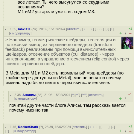
все летает. Ты чего высунулся со скудными
познаниями?
М1 иМ2 устарели уже с выходом М3.
+1
1.35
,
maxis11
(
ok
), 20:32, 15/02/2024 [
ответить
] [
﹢﹢﹢
] [
· · ·
]
[
↓
] [
↑
]
+
–
[
к модератору
]
/
> Например, геометрические шейдеры, тесселяция и
потоковый вывод из вершинного шейдера (transform
feedback) реализованы при помощи вычислительных
шейдеров, отсечение объектов (cull distance) - через
интерполяцию, а управление отсечением (clip control) через
эпилог вершинного шейдера.
В Metal для M1 и M2 есть нормальный мэш-шейдеры (по
крайне мере доступны из Metal), мне не понятно почему
именно надо было пилить через вычислительные.
–1
2.38
,
Аноним
(
38
), 21:06, 15/02/2024 [
^
] [
^^
] [
^^^
] [
ответить
]
+
–
[
к модератору
]
/
почитай другие части блога Алисы, там рассказывается
почему именно так
+1
1.45
,
RocketShark
(
?
), 23:39, 15/02/2024 [
ответить
] [
﹢﹢﹢
] [
· · ·
]
[
↓
]
+
–
[
↑
] [
к модератору
]
/