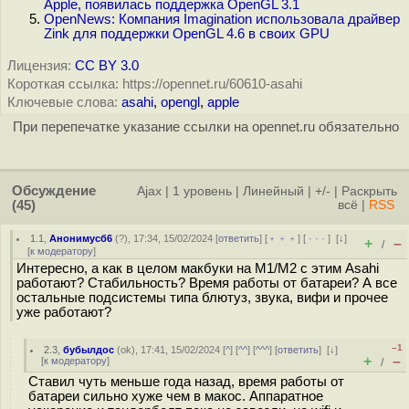
Apple, появилась поддержка OpenGL 3.1
OpenNews: Компания Imagination использовала драйвер
Zink для поддержки OpenGL 4.6 в своих GPU
Лицензия:
CC BY 3.0
Короткая ссылка: https://opennet.ru/60610-asahi
Ключевые слова:
asahi
,
opengl
,
apple
При перепечатке указание ссылки на opennet.ru обязательно
Обсуждение
Ajax
|
1 уровень
|
Линейный
|
+/-
|
Раскрыть
(45)
всё
|
RSS
1.1
,
Анонимусб6
(
?
), 17:34, 15/02/2024 [
ответить
] [
﹢﹢﹢
] [
· · ·
]
[
↓
]
+
–
/
[
к модератору
]
Интересно, а как в целом макбуки на М1/М2 с этим Asahi
работают? Стабильность? Время работы от батареи? А все
остальные подсистемы типа блютуз, звука, вифи и прочее
уже работают?
–1
2.3
,
бубылдос
(
ok
), 17:41, 15/02/2024 [
^
] [
^^
] [
^^^
] [
ответить
]
[
↓
]
+
–
[
к модератору
]
/
Ставил чуть меньше года назад, время работы от
батареи сильно хуже чем в макос. Аппаратное