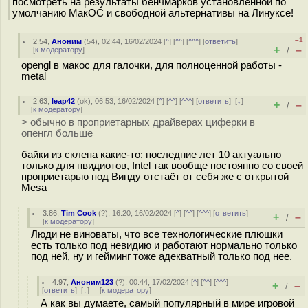
посмотреть на результаты бенчмарков установленной по
умолчанию МакОС и свободной альтернативы на Линуксе!
–1
2.54
,
Аноним
(
54
), 02:44, 16/02/2024 [
^
] [
^^
] [
^^^
] [
ответить
]
+
–
[
к модератору
]
/
opengl в макос для галочки, для полноценной работы -
metal
2.63
,
leap42
(
ok
), 06:53, 16/02/2024 [
^
] [
^^
] [
^^^
] [
ответить
]
[
↓
]
+
–
/
[
к модератору
]
> обычно в проприетарных драйверах циферки в
опенгл больше
байки из склепа какие-то: последние лет 10 актуально
только для нвидиотов, Intel так вообще постоянно со своей
проприетарью под Винду отстаёт от себя же с открытой
Mesa
3.86
,
Tim Cook
(
?
), 16:20, 16/02/2024 [
^
] [
^^
] [
^^^
] [
ответить
]
+
–
/
[
к модератору
]
Люди не виноваты, что все технологические плюшки
есть только под невидию и работают нормально только
под ней, ну и гейминг тоже адекватный только под нее.
4.97
,
Аноним123
(
?
), 00:44, 17/02/2024 [
^
] [
^^
] [
^^^
]
+
–
/
[
ответить
]
[
↓
] [
к модератору
]
А как вы думаете, самый популярный в мире игровой