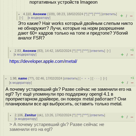
портативных устройств Imageon
4.110
,
Аноним
(
109
), 08:23, 18/02/2024 [
^
] [
^^
] [
^^^
] [
ответить
]
+
–
/
[
↑
] [
к модератору
]
Это какие? Hair works который двойным слепым никто
не обнаружит? Лучи, которые на норм разрешении
дают 60+ кадров только на топе и предтопе? Убогий
аналог FSR?
+1
2.83
,
Аноним
(
83
), 14:42, 16/02/2024 [
^
] [
^^
] [
^^^
] [
ответить
]
[
↑
]
+
–
[
к модератору
]
/
https://developer.apple.com/metal/
+1
1.98
,
name
(
??
), 02:46, 17/02/2024 [
ответить
] [
﹢﹢﹢
] [
· · ·
]
[
↑
]
+
–
[
к модератору
]
/
А почему устаревший glx? Разве сейчас не заменили его на
egl? Тут ещё упомянули про поддержку opengl 4.1 в
проприетарном драйвере, он поверх metal работает? Они
планировали все api выбросить, оставить только metal.
2.106
,
Zenitur
(
ok
), 13:26, 17/02/2024 [
^
] [
^^
] [
^^^
] [
ответить
]
+
–
/
[
к модератору
]
> А почему устаревший glx? Разве сейчас не
заменили его на egl?