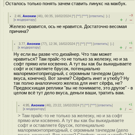
Осталось только понять зачем ставить линукс на макбук.
–3
2.46
,
Аноним
(
46
), 00:35, 16/02/2024 [
^
] [
^^
] [
^^^
] [
ответить
]
[
↓
]
+
–
[
к модератору
]
/
Железо нравится, ось не нравится. Достаточно весомая
причина?
+1
3.77
,
Аноним
(
77
), 12:36, 16/02/2024 [
^
] [
^^
] [
^^^
] [
ответить
]
[
↓
]
+
–
[
к модератору
]
/
Ну если вы разве что дизайнер. Что там может
нравиться? Там прайс-то не только за железку, но и за
софт прямо или косвенно. А тут вы как бы выкидываете
софт и оставляете брусок, потенциально
малоремонтопригодный, с огромным тачпедом (дело
вкуса, конечно). Вот зачем? Сёрфить инет и утюбу? Ну
так полно аналогичного железа для инет сёрфа, не?
Предвосхищая реплики "вы не понимаете, это другое" - в
целом всё тут дело вкуса, деньги ваши, тратить вам.
+1
4.95
,
Аноним
(
46
), 23:22, 16/02/2024 [
^
] [
^^
] [
^^^
] [
ответить
]
+
–
[
к модератору
]
/
> Там прайс-то не только за железку, но и за софт
прямо или косвенно. А тут вы как бы выкидываете
софт и оставляете брусок, потенциально
малоремонтопригодный, с огромным тачпедом (дело