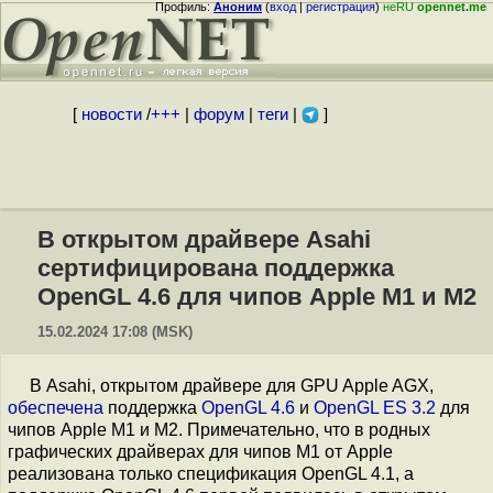
Профиль:
Аноним
(
вход
|
регистрация
)
неRU
opennet.me
[
новости
/
+++
|
форум
|
теги
|
]
В открытом драйвере Asahi
сертифицирована поддержка
OpenGL 4.6 для чипов Apple M1 и M2
15.02.2024 17:08 (MSK)
В Asahi, открытом драйвере для GPU Apple AGX,
обеспечена
поддержка
OpenGL 4.6
и
OpenGL ES 3.2
для
чипов Apple M1 и M2. Примечательно, что в родных
графических драйверах для чипов M1 от Apple
реализована только спецификация OpenGL 4.1, а