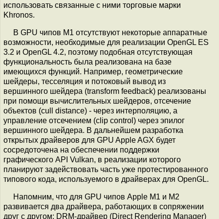
использовать связанные с ними торговые марки
Khronos.
В GPU чипов M1 отсутствуют некоторые аппаратные
возможности, необходимые для реализации OpenGL ES
3.2 и OpenGL 4.2, поэтому подобная отсутствующая
функциональность была реализована на базе
имеющихся функций. Например, геометрические
шейдеры, тесселяция и потоковый вывод из
вершинного шейдера (transform feedback) реализованы
при помощи вычислительных шейдеров, отсечение
объектов (cull distance) - через интерполяцию, а
управление отсечением (clip control) через эпилог
вершинного шейдера. В дальнейшем разработка
открытых драйверов для GPU Apple AGX будет
сосредоточена на обеспечении поддержки
графического API Vulkan, в реализации которого
планируют задействовать часть уже протестированного
типового кода, используемого в драйверах для OpenGL.
Напомним, что для GPU чипов Apple M1 и M2
развивается два драйвера, работающих в сопряжении
друг с другом: DRM-драйвер (Direct Rendering Manager)