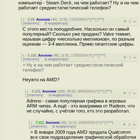
компьютер - Steam Deck, на чем работает? Ну и на чем
работает среднестатистический телефон?
5.99
,
Аноним
(
46
), 11:50, 17/02/2024 [
^
] [
^^
] [
^^^
]
+
–
/
[
ответить
]
[
к модератору
]
С этого места поподробнее. Насколько он самый
популярный? Сколько уже продано? Valve темнит,
называя цифру «несколько миллионов», по разным
оценкам — 3-4 миллиона. Прямо гигантские цифры.
5.100
,
Аноним
(
46
), 11:51, 17/02/2024 [
^
] [
^^
] [
^^^
]
+
–
/
[
ответить
]
[
к модератору
]
> Ну и на чем работает среднестатистический
телефон?
Неужто на AMD?
6.109
,
Аноним
(
109
), 08:20, 18/02/2024 [
^
] [
^^
] [
^^^
]
+
–
/
[
ответить
]
[
к модератору
]
Adreno - самая популярная графика в игровых
ARM чипах. А ещё - это анаграмма от Radeon, что
не случайно, с учётом того, кто это разработал.
7.112
,
Аноним
(
46
), 11:14, 18/02/2024 [
^
] [
^^
] [
^^^
]
+
–
/
[
ответить
]
[
к модератору
]
> В январе 2009 года AMD продала Qualcomm
все свое подразделение графической обработки