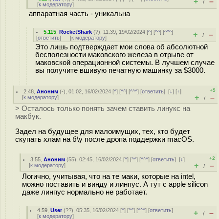
+
–
/
[
к модератору
]
аппаратная часть - уникальна
5.115
,
RocketShark
(
?
), 11:39, 19/02/2024 [
^
] [
^^
] [
^^^
]
+
–
/
[
ответить
]
[
к модератору
]
Это лишь подтверждает мои слова об абсолютной
бесполезности маковского железа в отрыве от
маковской операционной системы. В лучшем случае
вы получите вшивую печатную машинку за $3000.
+5
2.48
,
Аноним
(
-
), 01:02, 16/02/2024 [
^
] [
^^
] [
^^^
] [
ответить
]
[
↓
] [
↑
]
+
–
[
к модератору
]
/
> Осталось только понять зачем ставить линукс на
макбук.
Задел на будущее для малоимущих, тех, кто будет
скупать хлам на б\у после дропа поддержки macOS.
+2
3.55
,
Аноним
(
55
), 02:45, 16/02/2024 [
^
] [
^^
] [
^^^
] [
ответить
]
[
↓
]
+
–
[
к модератору
]
/
Логично, учитывая, что на те маки, которые на intel,
можно поставить и винду и линпус. А тут с apple silicon
даже линпус нормально не работает.
4.59
,
User
(
??
), 05:35, 16/02/2024 [
^
] [
^^
] [
^^^
] [
ответить
]
+
–
/
[
к модератору
]