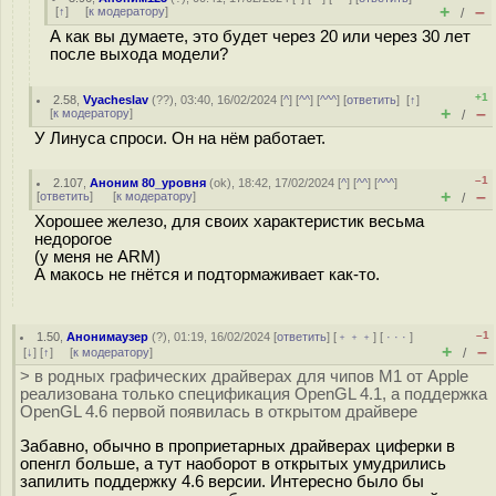
+
–
[
↑
] [
к модератору
]
/
А как вы думаете, это будет через 20 или через 30 лет
после выхода модели?
+1
2.58
,
Vyacheslav
(
??
), 03:40, 16/02/2024 [
^
] [
^^
] [
^^^
] [
ответить
]
[
↑
]
+
–
[
к модератору
]
/
У Линуса спроси. Он на нём работает.
–1
2.107
,
Аноним 80_уровня
(
ok
), 18:42, 17/02/2024 [
^
] [
^^
] [
^^^
]
+
–
[
ответить
]
[
к модератору
]
/
Хорошее железо, для своих характеристик весьма
недорогое
(у меня не ARM)
А макось не гнётся и подтормаживает как-то.
–1
1.50
,
Анонимаузер
(
?
), 01:19, 16/02/2024 [
ответить
] [
﹢﹢﹢
] [
· · ·
]
+
–
[
↓
] [
↑
] [
к модератору
]
/
> в родных графических драйверах для чипов M1 от Apple
реализована только спецификация OpenGL 4.1, а поддержка
OpenGL 4.6 первой появилась в открытом драйвере
Забавно, обычно в проприетарных драйверах циферки в
опенгл больше, а тут наоборот в открытых умудрились
запилить поддержку 4.6 версии. Интересно было бы