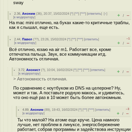
sway
2.36
,
Аноним
(
36
), 20:37, 15/02/2024 [
^
] [
^^
] [
^^^
] [
ответить
]
[
↑
]
+
–
/
[
к модератору
]
На mac mini отлично, на буках какие-то критичные траблы,
как я слышал, еще есть.
–1
2.44
,
Павел
(
??
), 23:26, 15/02/2024 [
^
] [
^^
] [
^^^
] [
ответить
]
+
–
[
к модератору
]
/
Всё отлично, юзаю на air m1. Работает все, кроме
отпечатка пальца. Звук, все коммуникации итд.
Автономность отличная.
3.72
,
Анонист
(
?
), 10:04, 16/02/2024 [
^
] [
^^
] [
^^^
] [
ответить
]
+
–
/
[
к модератору
]
> Автономность отличная.
По сравнению с ноутбуком из DNS на целероне? Ну,
может и так. А поставьте родную макось, и удивитесь,
что оно ещё раз в 10 может быть более автономным.
–3
4.89
,
Аноним
(
89
), 19:43, 16/02/2024 [
^
] [
^^
] [
^^^
] [
ответить
]
+
–
[
к модератору
]
/
Ты что малой? На атоме еще круче. Цена намного
лучше, нет проблем в линуксе, энергосбережение
работает, собрав программы и задействова инструкции