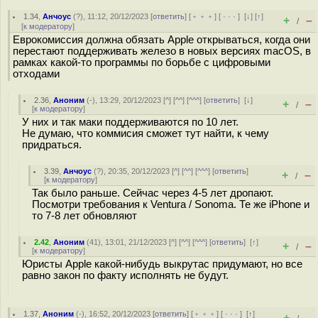
1.34
,
Анчоус
(
?
), 11:12, 20/12/2023 [
ответить
] [
﹢﹢﹢
] [
· · ·
]
[
↓
] [
↑
]
+
–
/
[
к модератору
]
Еврокомиссия должна обязать Apple открываться, когда они
перестают поддерживать железо в новых версиях macOS, в
рамках какой-то программы по борьбе с цифровыми
отходами
2.36
,
Аноним
(
-
), 13:29, 20/12/2023 [
^
] [
^^
] [
^^^
] [
ответить
]
[
↓
]
+
–
/
[
к модератору
]
У них и так маки поддерживаются по 10 лет.
Не думаю, что коммисия сможет тут найти, к чему
придраться.
3.39
,
Анчоус
(
?
), 20:35, 20/12/2023 [
^
] [
^^
] [
^^^
] [
ответить
]
+
–
/
[
к модератору
]
Так было раньше. Сейчас через 4-5 лет дропают.
Посмотри требования к Ventura / Sonoma. Те же iPhone и
то 7-8 лет обновляют
2.42
,
Аноним
(
41
), 13:01, 21/12/2023 [
^
] [
^^
] [
^^^
] [
ответить
]
[
↑
]
+
–
/
[
к модератору
]
Юристы Apple какой-нибудь выкрутас придумают, но все
равно закон по факту исполнять не будут.
1.37
,
Аноним
(
-
), 16:52, 20/12/2023 [
ответить
] [
﹢﹢﹢
] [
· · ·
]
[
↑
]
+
–