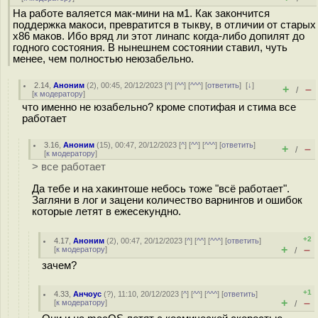
На работе валяется мак-мини на м1. Как закончится
поддержка макоси, превратится в тыкву, в отличии от старых
x86 маков. Ибо вряд ли этот линапс когда-либо допилят до
годного состояния. В нынешнем состоянии ставил, чуть
менее, чем полностью неюзабельно.
2.14
,
Аноним
(
2
), 00:45, 20/12/2023 [
^
] [
^^
] [
^^^
] [
ответить
]
[
↓
]
+
–
/
[
к модератору
]
что именно не юзабельно? кроме спотифая и стима все
работает
3.16
,
Аноним
(
15
), 00:47, 20/12/2023 [
^
] [
^^
] [
^^^
] [
ответить
]
+
–
/
[
к модератору
]
> все работает
Да тебе и на хакинтоше небось тоже "всё работает".
Загляни в лог и зацени количество варнингов и ошибок
которые летят в ежесекундно.
+2
4.17
,
Аноним
(
2
), 00:47, 20/12/2023 [
^
] [
^^
] [
^^^
] [
ответить
]
+
–
[
к модератору
]
/
зачем?
+1
4.33
,
Анчоус
(
?
), 11:10, 20/12/2023 [
^
] [
^^
] [
^^^
] [
ответить
]
+
–
[
к модератору
]
/