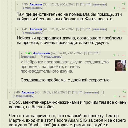
+1
4.35
,
Аноним
(
35
), 12:33, 20/12/2023 [
^
] [
^^
] [
^^^
] [
ответить
]
+
–
[
к модератору
]
/
Там где действительно не помешала бы помощь, эти
нейронки бесполезны абсолютно. Фигня все это.
4.41
,
Аноним
(
41
), 12:58, 21/12/2023 [
^
] [
^^
] [
^^^
] [
ответить
]
+
–
/
[
к модератору
]
Нейронки превращают джуна, создающего проблемы
на проекте, в очень производительного джуна.
5.46
,
Аноньимъ
(
ok
), 14:18, 21/12/2023 [
^
] [
^^
] [
^^^
]
+
–
/
[
ответить
]
[
к модератору
]
> Нейронки превращают джуна, создающего
проблемы на проекте, в очень
производительного джуна.
Создающего проблемы с двойной скоростью.
+1
2.40
,
Аноним
(
40
), 10:55, 21/12/2023 [
^
] [
^^
] [
^^^
] [
ответить
]
[
↑
]
+
–
[
к модератору
]
/
с CoC, мейнтейнерами-снежинками и прочим там все очень
хорошо, не беспокойся.
Чего стоит например то, что главный по проекту, Гектор
Мартин, входит в этот Fedora Asahi SIG за себя и за своего
виртуала "Asahi Lina" (которая стримит на ютубе с