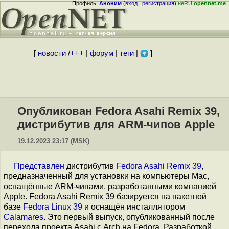
Профиль:
Аноним
(
вход
|
регистрация
)
неRU
opennet.me
[
новости
/
+++
|
форум
|
теги
|
]
Опубликован Fedora Asahi Remix 39,
дистрибутив для ARM-чипов Apple
19.12.2023 23:17 (MSK)
Представлен
дистрибутив
Fedora Asahi Remix 39
,
предназначенный для установки на компьютеры Mac,
оснащённые ARM-чипами, разработанными компанией
Apple. Fedora Asahi Remix 39 базируется на пакетной
базе
Fedora Linux 39
и оснащён инсталлятором
Calamares
. Это первый выпуск, опубликованный после
перехода проекта Asahi с Arch на Fedora. Разработкой