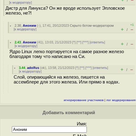
/
[
к модератору
]
Дистр для Линукса? Он же вроде использует Эпловское
железо, не?!
+1
2.38
,
Аноним
(
-
), 17:41, 20/12/2023
Скрыто ботом-модератором
+
–
[
к модератору
]
/
2.43
,
Аноним
(
41
), 13:03, 21/12/2023 [
^
] [
^^
] [
^^^
] [
ответить
]
+
–
/
[
к модератору
]
Ядро Linux легко портируется на самое разное железо
благодаря тому что написано на Си.
3.44
,
adolfus
(
ok
), 13:58, 21/12/2023 [
^
] [
^^
] [
^^^
] [
ответить
]
+
–
/
[
к модератору
]
Слой, опирающийся на железо, пишется на
ассемблере для этого железа. Или прямо в кодах.
игнорирование участников
|
лог модерирования
Добавить комментарий
Имя: