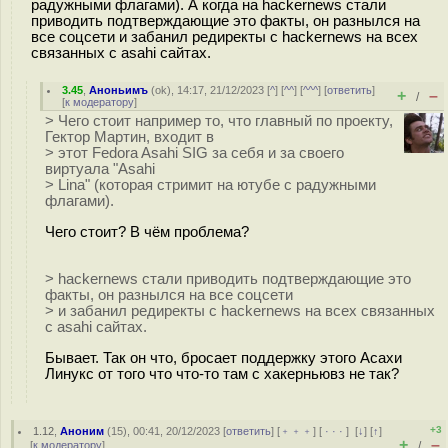
радужными флагами). А когда на hackernews стали
приводить подтверждающие это факты, он разнылся на
все соцсети и забанил редиректы с hackernews на всех
связанных с asahi сайтах.
3.45
,
Аноньимъ
(
ok
), 14:17, 21/12/2023 [
^
] [
^^
] [
^^^
] [
ответить
]
+
–
/
[
к модератору
]
> Чего стоит например то, что главный по проекту,
Гектор Мартин, входит в
> этот Fedora Asahi SIG за себя и за своего
виртуала "Asahi
> Lina" (которая стримит на ютубе с радужными
флагами).
Чего стоит? В чём проблема?
> hackernews стали приводить подтверждающие это
факты, он разнылся на все соцсети
> и забанил редиректы с hackernews на всех связанных
с asahi сайтах.
Бывает. Так он что, бросает поддержку этого Асахи
Линукс от того что что-то там с хакерньювз не так?
+3
1.12
,
Аноним
(
15
), 00:41, 20/12/2023 [
ответить
] [
﹢﹢﹢
] [
· · ·
]
[
↓
] [
↑
]
+
–
[
к модератору
]
/