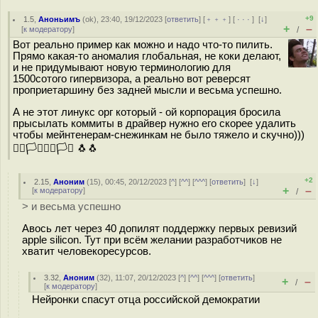
+9
1.5
,
Аноньимъ
(
ok
), 23:40, 19/12/2023 [
ответить
] [
﹢﹢﹢
] [
· · ·
]
[
↓
]
+
–
[
к модератору
]
/
Вот реально пример как можно и надо что-то пилить.
Прямо какая-то аномалия глобальная, не коки делают,
и не придумывают новую терминологию для
1500сотого гипервизора, а реально вот реверсят
проприетаршину без задней мысли и весьма успешно.
А не этот линукс орг который - ой корпорация бросила
прысылать коммиты в драйвер нужно его скорее удалить
чтобы мейнтенерам-снежинкам не было тяжело и скучно)))
🏳️‍🌈🏳️‍⚧️🏳️‍🌈🏳️‍⚧️ 🐧🐧
+2
2.15
,
Аноним
(
15
), 00:45, 20/12/2023 [
^
] [
^^
] [
^^^
] [
ответить
]
[
↓
]
+
–
[
к модератору
]
/
> и весьма успешно
Авось лет через 40 допилят поддержку первых ревизий
apple silicon. Тут при всём желании разработчиков не
хватит человекоресурсов.
3.32
,
Аноним
(
32
), 11:07, 20/12/2023 [
^
] [
^^
] [
^^^
] [
ответить
]
+
–
/
[
к модератору
]
Нейронки спасут отца российской демократии