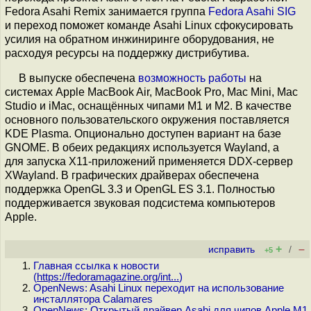
Fedora Asahi Remix занимается группа
Fedora Asahi SIG
и переход поможет команде Asahi Linux сфокусировать
усилия на обратном инжиниринге оборудования, не
расходуя ресурсы на поддержку дистрибутива.
В выпуске обеспечена
возможность работы
на
системах Apple MacBook Air, MacBook Pro, Mac Mini, Mac
Studio и iMac, оснащённых чипами M1 и M2. В качестве
основного пользовательского окружения поставляется
KDE Plasma. Опционально доступен вариант на базе
GNOME. В обеих редакциях используется Wayland, а
для запуска X11-приложений применяется DDX-сервер
XWayland. В графических драйверах обеспечена
поддержка OpenGL 3.3 и OpenGL ES 3.1. Полностью
поддерживается звуковая подсистема компьютеров
Apple.
+
–
исправить
/
+5
Главная ссылка к новости
(
https://fedoramagazine.org/int...
)
OpenNews: Asahi Linux переходит на использование
инсталлятора Calamares
OpenNews: Открытый драйвер Asahi для чипов Apple M1