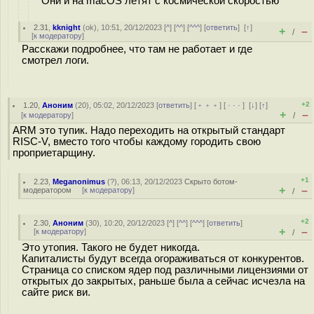
Они и на macOS летят с космической скоростью
2.31
,
kknight
(
ok
), 10:51, 20/12/2023 [
^
] [
^^
] [
^^^
] [
ответить
]
[
↑
]
+
–
/
[
к модератору
]
Расскажи подробнее, что там не работает и где
смотрел логи.
+2
1.20
,
Аноним
(
20
), 05:02, 20/12/2023 [
ответить
] [
﹢﹢﹢
] [
· · ·
]
[
↓
] [
↑
]
+
–
[
к модератору
]
/
ARM это тупик. Надо переходить на открытый стандарт
RISC-V, вместо того чтобы каждому городить свою
проприетарщину.
+1
2.23
,
Meganonimus
(
?
), 06:13, 20/12/2023
Скрыто ботом-
+
–
модератором
[
к модератору
]
/
+2
2.30
,
Аноним
(
30
), 10:20, 20/12/2023 [
^
] [
^^
] [
^^^
] [
ответить
]
+
–
[
к модератору
]
/
Это утопия. Такого не будет никогда.
Капиталисты будут всегда огораживаться от конкурентов.
Страница со списком ядер под различными лицензиями от
открытых до закрытых, раньше была а сейчас исчезла на
сайте риск ви.