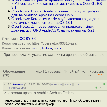
и M2 сертифицирован на совместимость с OpenGL ES
3.1
OpenNews: Проект Asahi переводит свой дистрибутив
для ARM-чипов Apple на Fedora Linux
OpenNews: Компания Apple опубликовала код ядра и
системных компонентов macOS 13.1
OpenNews: Для рецензирования предложен Linux-
драйвер для GPU Apple AGX, написанный на Rust
Лицензия:
CC BY 3.0
Короткая ссылка: https://opennet.ru/60315-asahi
Ключевые слова:
asahi
,
fedora
,
apple
При перепечатке указание ссылки на opennet.ru обязательно
Обсуждение
Ajax
|
1 уровень
|
Линейный
|
+/-
|
Раскрыть
(26)
всё
|
RSS
+2
1.2
,
Аноним
(
2
), 23:26, 19/12/2023 [
ответить
] [
﹢﹢﹢
] [
· · ·
]
+
–
[
к модератору
]
/
>перехода проекта Asahi с Arch на Fedora
перехода с archlinuxarm который с arch linux общего имеет
разве что пакетный менеджер