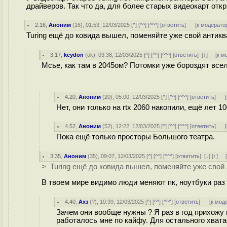
драйверов. Так что да, для более старых видеокарт отк
2.16
,
Аноним
(
16
), 01:53, 12/03/2025 [
^
] [
^^
] [
^^^
] [
ответить
]
[
к модерато
Turing ещё до ковида вышел, поменяйте уже свой антиква
3.17
,
keydon
(
ok
), 03:38, 12/03/2025 [
^
] [
^^
] [
^^^
] [
ответить
]
[
↓
] [
к м
Мсье, как там в 2045ом? Потомки уже бороздят все
4.20
,
Аноним
(
20
), 05:00, 12/03/2025 [
^
] [
^^
] [
^^^
] [
ответить
]
[
Нет, они только на rtx 2060 накопили, ещё лет 1
4.52
,
Аноним
(
52
), 12:22, 12/03/2025 [
^
] [
^^
] [
^^^
] [
ответить
]
[
Пока ещё только просторы Большого театра.
3.35
,
Аноним
(
35
), 09:07, 12/03/2025 [
^
] [
^^
] [
^^^
] [
ответить
]
[
↓
] [
↑
] 
> Turing ещё до ковида вышел, поменяйте уже свой 
В твоем мире видимо люди меняют пк, ноутбуки раз 
4.40
,
Ахз
(
?
), 10:39, 12/03/2025 [
^
] [
^^
] [
^^^
] [
ответить
]
[
к мод
Зачем они вообще нужны ? Я раз в год прихожу 
работалось мне по кайфу. Для остального хвата