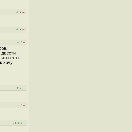
+
–
/
+
–
/
+
–
/
сов,
я двести
нятно что
к хочу
+
–
/
+
–
/
+
–
/
–4