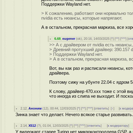
Поддержки Wayland нет.
> К сожалению, работают они нормально тол
nvidia есть нюансы, которые напрягают.
А в остальном, прекрасная маркиза, все хо
6.68
,
eugener
(
ok
), 20:16, 14/03/2025 [
^
] [
^^
] [
^^^
] [
от
>> А с драйвером от nvidia есть нюансы,
> Древний протухший драйвер: 390.157 dri
> Поддержки Wayland нет.
> А в остальном, прекрасная маркиза, в
Вот, вы как раз и расписали нюансы, ко
драйвера.
Поэтому сижу на убунте 22.04 с ядром 5
К слову, драйвер 470.ххх тоже с этой в
что иногда из слипа не выходит. И поск
2.12
,
Аноним
(
12
), 00:44, 12/03/2025 [
^
] [
^^
] [
^^^
] [
ответить
]
[
↑
] [
к модер
Зинка знает что делает. Нечего всякое старье развивать.
2.14
,
X512
(
?
), 01:04, 12/03/2025 [
^
] [
^^
] [
^^^
] [
ответить
]
[
к модератору
]
У видеокарт старее Turing нет микроконтроллера GSP, 