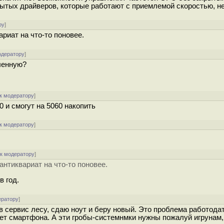
рытых драйверов, которые работают с приемлемой скоростью, не
ру
]
риат на что-то поновее.
одератору
]
ленную?
к модератору
]
00 и смогут на 5060 накопить
к модератору
]
[
к модератору
]
антиквариат на что-то поновее.
в год.
ератору
]
в сервис лесу, сдаю ноут и беру новый. Это проблема работода
ет смартфона. А эти гробы-системнмки нужны пожалуй игрунам, 