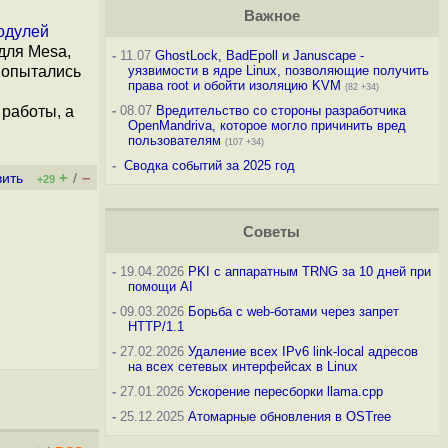
Важное
одулей
для Mesa,
-
11.07
GhostLock, BadEpoll и Januscape -
 попытались
уязвимости в ядре Linux, позволяющие получить
права root и обойти изоляцию KVM
(82 +34)
 работы, а
-
08.07
Вредительство со стороны разработчика
OpenMandriva, которое могло причинить вред
пользователям
(107 +34)
-
Сводка событий за 2025 год
+
–
вить
/
+29
Советы
-
19.04.2026
PKI с аппаратным TRNG за 10 дней при
помощи AI
-
09.03.2026
Борьба с web-ботами через запрет
HTTP/1.1
-
27.02.2026
Удаление всех IPv6 link-local адресов
на всех сетевых интерфейсах в Linux
-
27.01.2026
Ускорение пересборки llama.cpp
-
25.12.2025
Атомарные обновления в OSTree