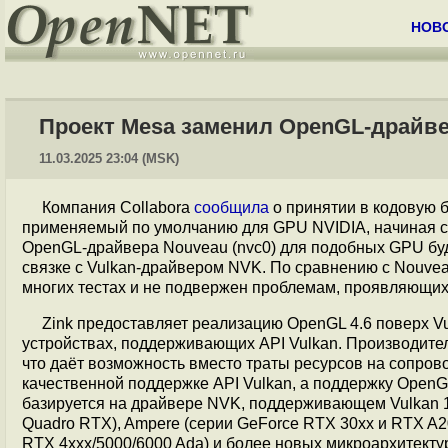
НОВ
Проект Mesa заменил OpenGL-драйве
11.03.2025 23:04 (MSK)
Компания Сollabora
сообщила
о принятии в кодовую 
применяемый по умолчанию для GPU NVIDIA, начиная с 
OpenGL-драйвера Nouveau (nvc0) для подобных GPU буд
связке с Vulkan-драйвером NVK. По сравнению с Nouve
многих тестах и не подвержен проблемам, проявляющих
Zink предоставляет реализацию OpenGL 4.6 поверх V
устройствах, поддерживающих API Vulkan. Производител
что даёт возможность вместо траты ресурсов на сопро
качественной поддержке API Vulkan, а поддержку OpenG
базируется на драйвере NVK, поддерживающем Vulkan 1.
Quadro RTX), Ampere (серии GeForce RTX 30xx и RTX A20
RTX 4xxx/5000/6000 Ada) и более новых микроархитекту