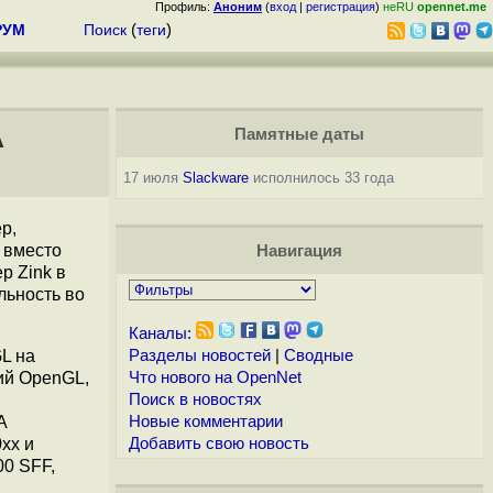
Профиль:
Аноним
(
вход
|
регистрация
)
неRU
opennet.me
РУМ
Поиск
(
теги
)
A
Памятные даты
17 июля
Slackware
исполнилось 33 года
р,
 вместо
Навигация
р Zink в
льность во
Каналы:
L на
Разделы новостей
|
Сводные
ий OpenGL,
Что нового на OpenNet
Поиск в новостях
A
Новые комментарии
xx и
Добавить свою новость
00 SFF,