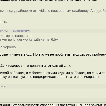
ько под драйвером от nvidia, с nouveau там слайдшоу. А с драй
рошо.
ветить
]
[
к модератору
]
 которые напрягают.
ver no longer works with kernel 6.5+
се хорошо.
торые я имел в виду. Но это же не проблемы видяхи, это пробле
.15 и надеюсь что допилят этот самый zink.
идяхой работает, и с более свежими ядрами работает, но с ним е
ольку он тоже уже не поддерживается — то это и не исправят.
атору
]
а значит нет возможности управления частотой GPU без закрыт