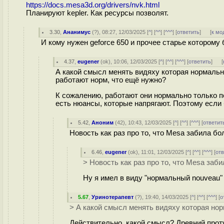
https://docs.mesa3d.org/drivers/nvk.html
Планируют kepler. Как ресурсы позволят.
3.30
,
Ананимус
(
?
), 08:27, 12/03/2025 [
^
] [
^^
] [
^^^
] [
ответить
]
[
к мо
И кому нужен geforce 650 и прочее старье которому
4.37
,
eugener
(
ok
), 10:06, 12/03/2025 [
^
] [
^^
] [
^^^
] [
ответить
]
[
А какой смысл менять видяху которая нормальн
работают норм, что ещё нужно?
К сожалению, работают они нормально только под
есть нюансы, которые напрягают. Поэтому если
5.42
,
Аноним
(
42
), 10:43, 12/03/2025 [
^
] [
^^
] [
^^^
] [
ответит
Новость как раз про то, что Mesa забила бо
6.46
,
eugener
(
ok
), 11:01, 12/03/2025 [
^
] [
^^
] [
^^^
] [
от
> Новость как раз про то, что Mesa заби
Ну я имел в виду "нормальный nouveau" -
5.67
,
Уринотерапевт
(
?
), 19:40, 14/03/2025 [
^
] [
^^
] [
^^^
] [
о
> А какой смысл менять видяху которая но
Действительно, какой смысл? Древний протухш