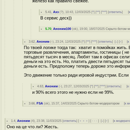
железо как правило свежее.
5.41
,
Ахз
(
?
), 10:43, 12/03/2025 [
^
] [
^^
] [
^^^
] [
ответить
]
[
В сервис деск))
5.70
,
Аноним100
(
ok
), 19:00, 18/07/2025
Скрыто ботом-
3.62
,
Аноним
(
-
), 23:24, 12/03/2025 [
^
] [
^^
] [
^^^
] [
ответить
]
[
↓
] [
↑
] [
к
По твоей логике тогда так: хватит в помойках жить
торговые развлечения, апартаменты, гостиницы ( не 
пятьдесят тысяч в месяц. Любят там в офисах сели
деньги на это есть. Но, платить двести пятьдесят т
деньги есть. Предположу теперь дороже это информа
Это движение только ради игровой индустрии. Если 
4.63
,
Аноним
(
-
), 23:27, 12/03/2025 [
^
] [
^^
] [
^^^
] [
ответить
]
[
к
и 90% всего этого не нужно если не 99%.
3.66
,
FSA
(
ok
), 15:37, 14/03/2025
Скрыто ботом-модератором
[
к м
1.4
,
Аноним
(
4
), 23:38, 11/03/2025 [
ответить
] [
﹢﹢﹢
] [
· · ·
]
[
↓
] [
↑
] [
к модерат
Оно на це что ли? Жесть.