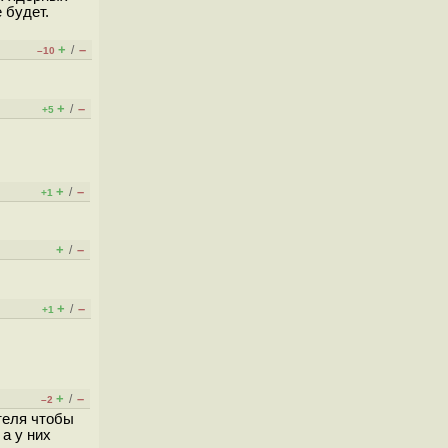
 будет.
+
–
/
–10
+
–
/
+5
+
–
/
+1
+
–
/
+
–
/
+1
+
–
/
–2
теля чтобы
а у них