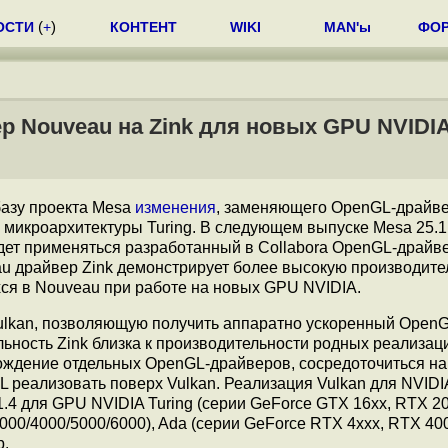
ОСТИ
(
+
)
КОНТЕНТ
WIKI
MAN'ы
ФО
р Nouveau на Zink для новых GPU NVIDI
базу проекта Mesa
изменения
, заменяющего OpenGL-драйве
микроархитектуры Turing. В следующем выпуске Mesa 25.1
ет применяться разработанный в Сollabora OpenGL-драйве
au драйвер Zink демонстрирует более высокую производите
ся в Nouveau при работе на новых GPU NVIDIA.
ulkan, позволяющую получить аппаратно ускоренный OpenG
ьность Zink близка к производительности родных реализац
вождение отдельных OpenGL-драйверов, сосредоточиться на
L реализовать поверх Vulkan. Реализация Vulkan для NVIDI
4 для GPU NVIDIA Turing (серии GeForce GTX 16xx, RTX 20
00/4000/5000/6000), Ada (серии GeForce RTX 4xxx, RTX 40
р.