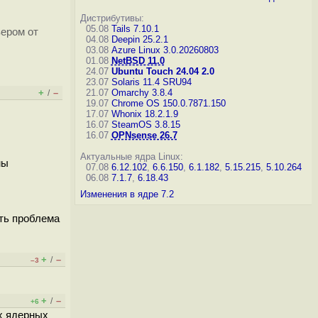
Дистрибутивы:
05.08
Tails 7.10.1
вером от
04.08
Deepin 25.2.1
03.08
Azure Linux 3.0.20260803
01.08
NetBSD 11.0
24.07
Ubuntu Touch 24.04 2.0
23.07
Solaris 11.4 SRU94
+
–
21.07
Omarchy 3.8.4
/
19.07
Chrome OS 150.0.7871.150
17.07
Whonix 18.2.1.9
16.07
SteamOS 3.8.15
16.07
OPNsense 26.7
Актуальные ядра Linux:
мы
07.08
6.12.102
,
6.6.150
,
6.1.182
,
5.15.215
,
5.10.264
06.08
7.1.7
,
6.18.43
Изменения в ядре 7.2
сть проблема
+
–
/
–3
+
–
/
+6
ых ядерных