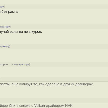
ору
]
 без раста
дератору
]
учай если ты не в курсе.
ератору
]
атором
[
к модератору
]
]
боты, а не копируя то, как сделано в других драйверах.
йвер Zink в связке с Vulkan-драйвером NVK