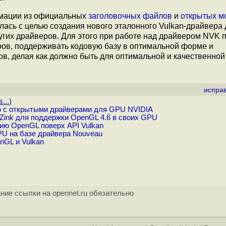
рмации из официальных
заголовочных файлов
и
открытых м
лась с целью создания нового эталонного Vulkan-драйвера 
ругих драйверов. Для этого при работе над драйвером NVK
ров, поддерживать кодовую базу в оптимальной форме и
в, делая как должно быть для оптимальной и качественной
испра
...
)
ю с открытыми драйверами для GPU NVIDIA
 Zink для поддержки OpenGL 4.6 в своих GPU
цию OpenGL поверх API Vulkan
PU на базе драйвера Nouveau
nGL и Vulkan
ние ссылки на opennet.ru обязательно