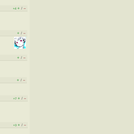
+
–
/
+4
+
–
/
+
–
/
+
–
/
+
–
/
+7
+
–
/
+3