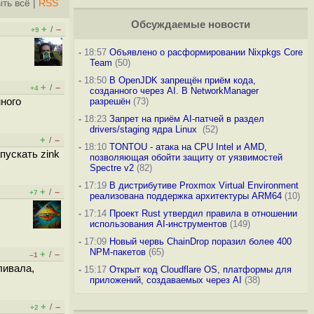
ть всё
|
RSS
Обсуждаемые новости
+
–
/
+9
-
18:57
Объявлено о расформировании Nixpkgs Core
Team
(50)
-
18:50
В OpenJDK запрещён приём кода,
+
–
/
+4
созданного через AI. В NetworkManager
много
разрешён
(73)
-
18:23
Запрет на приём AI-патчей в раздел
drivers/staging ядра Linux
(52)
+
–
/
-
18:10
TONTOU - атака на CPU Intel и AMD,
пускать zink
позволяющая обойти защиту от уязвимостей
Spectre v2
(82)
-
17:19
В дистрибутиве Proxmox Virtual Environment
+
–
/
+7
реализована поддержка архитектуры ARM64
(10)
-
17:14
Проект Rust утвердил правила в отношении
использования AI-инструментов
(149)
-
17:09
Новый червь ChainDrop поразил более 400
NPM-пакетов
(65)
+
–
/
–1
ливала,
-
15:17
Открыт код Cloudflare OS, платформы для
приложений, создаваемых через AI
(38)
+
–
/
+2