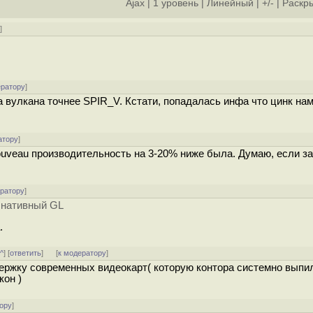
Ajax
|
1 уровень
|
Линейный
|
+/-
|
Раскры
у
]
ератору
]
 вулкана точнee SPIR_V. Кстати, попадалась инфа что цинк на
атору
]
ouveau производительность на 3-20% ниже была. Думаю, если за
ератору
]
 нативный GL
.
^^
] [
ответить
]
[
к модератору
]
ддержку современных видеокарт( которую контора системно выпи
кон )
ору
]