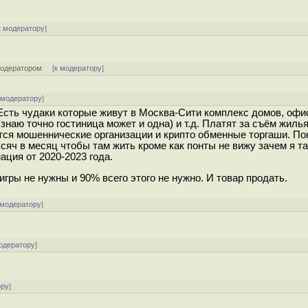
к модератору
]
модератором
[
к модератору
]
 модератору
]
. Есть чудаки которые живут в Москва-Сити комплекс домов, офи
знаю точно гостиница может и одна) и т.д. Платят за съём жиль
тся мошеннические организации и крипто обменные торгаши. По
ысяч в месяц чтобы там жить кроме как понты не вижу зачем я та
ция от 2020-2023 года.
игры не нужны и 90% всего этого не нужно. И товар продать.
 модератору
]
одератору
]
ору
]