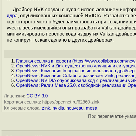
Драйвер NVK создан c нуля с использованием инфо
ядра
, опубликованных компанией NVIDIA. Разработка ве
код которого можно будет заимствовать при создании д
учесть весь имеющийся опыт разработки Vulkan-драйве
минимизировать перенос кода из других Vulkan-драйверо
не копируя то, как сделано в других драйверах.
Главная ссылка к новости (
https://www.collabora.com/news
OpenNews: NVK и Zink существенно улучшили ситуаци
OpenNews: Компания Imagination использовала драйвер
OpenNews: Компания Collabora развивает Zink, реализа
OpenNews: NVIDIA опубликовала код с реализацией vG
OpenNews: Релиз Mesa 25.0, свободной реализации Ope
Лицензия:
CC BY 3.0
Короткая ссылка: https://opennet.ru/62860-zink
Ключевые слова:
zink
,
nvidia
,
nouveau
,
mesa
При перепечатке указа