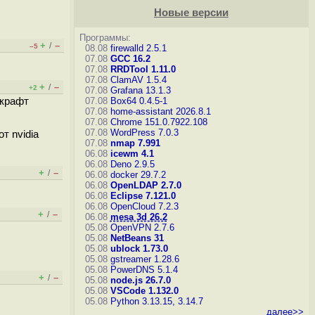
Новые версии
Программы:
+
–
/
–5
08.08
firewalld 2.5.1
07.08
GCC 16.2
07.08
RRDTool 1.11.0
07.08
ClamAV 1.5.4
+
–
/
+2
07.08
Grafana 13.1.3
нкрафт
07.08
Box64 0.4.5-1
07.08
home-assistant 2026.8.1
07.08
Chrome 151.0.7922.108
07.08
WordPress 7.0.3
т nvidia
07.08
nmap 7.991
06.08
icewm 4.1
06.08
Deno 2.9.5
+
–
/
06.08
docker 29.7.2
06.08
OpenLDAP 2.7.0
06.08
Eclipse 7.121.0
06.08
OpenCloud 7.2.3
+
–
/
06.08
mesa 3d 26.2
05.08
OpenVPN 2.7.6
05.08
NetBeans 31
05.08
ublock 1.73.0
05.08
gstreamer 1.28.6
05.08
PowerDNS 5.1.4
+
–
/
05.08
node.js 26.7.0
05.08
VSCode 1.132.0
05.08
Python 3.13.15, 3.14.7
далее>>