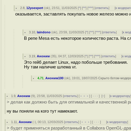
2.8
,
12yoexpert
(
ok
), 23:51, 11/03/2025 [
^
] [
^^
] [
^^^
] [
ответить
]
[
к модерат
оказывается, заставлять покупать новое железо можно и
3.10
,
laindono
(
ok
), 23:59, 11/03/2025 [
^
] [
^^
] [
^^^
] [
ответить
]
[
к мо
В репе Mesa есть некоторое количество раста. На сл
3.19
,
Аноним
(
35
), 04:37, 12/03/2025 [
^
] [
^^
] [
^^^
] [
ответить
]
[
к мод
Это гейб делает Linux, надо побольше требования.
Ну там наличие шлема vr.
4.71
,
Аноним100
(
ok
), 19:01, 18/07/2025
Скрыто ботом-модер
1.9
,
Аноним
(
9
), 23:58, 11/03/2025 [
ответить
] [
﹢﹢﹢
] [
· · ·
]
[
↑
] [
к модератору
> делая как должно быть для оптимальной и качественной ра
ну вы поняли на кого тут намекают.
1.11
,
Аноним
(
-
), 00:13, 12/03/2025 [
ответить
] [
﹢﹢﹢
] [
· · ·
]
[
к модератору
]
> будет применяться разработанный в Сollabora OpenGL-дра