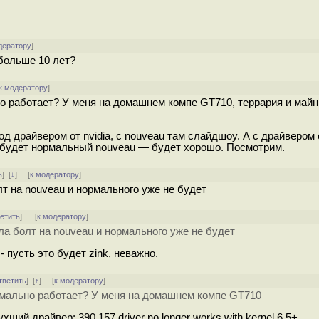
дератору
]
 больше 10 лет?
к модератору
]
о работает? У меня на домашнем компе GT710, террария и май
 драйвером от nvidia, с nouveau там слайдшоу. А с драйвером о
 будет нормальный ­nouveau — будет хорошо. Посмотрим.
ь
]
[
↓
] [
к модератору
]
лт на ­nouveau и нормального уже не будет
ветить
]
[
к модератору
]
ла болт на ­nouveau и нормального уже не будет
 пусть это будет zink, неважно.
тветить
]
[
↑
] [
к модератору
]
рмально работает? У меня на домашнем компе GT710
ий драйвер: 390.157 driver no longer works with kernel 6.5+