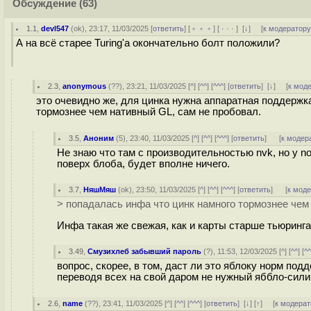
Обсуждение
(63)
1.1
,
devl547
(
ok
), 23:17, 11/03/2025 [
ответить
] [
﹢﹢﹢
] [
· · ·
]
[
↓
] [
к модератор
А на всё старее Turing'а окончательно болт положили?
2.3
,
anonymous
(
??
), 23:21, 11/03/2025 [
^
] [
^^
] [
^^^
] [
ответить
]
[
↓
] [
к мод
это очевидно же, для цинка нужна аппаратная поддержка
тормознее чем нативный GL, сам не пробовал.
3.5
,
Аноним
(
5
), 23:40, 11/03/2025 [
^
] [
^^
] [
^^^
] [
ответить
]
[
к модер
Не знаю что там с производительностью nvk, но у n
поверх блоба, будет вполне ничего.
3.7
,
НяшМяш
(
ok
), 23:50, 11/03/2025 [
^
] [
^^
] [
^^^
] [
ответить
]
[
к мод
> попадалась инфа что цинк намного тормознее чем
Инфа такая же свежая, как и карты старше тьюринга
3.49
,
Смузихлеб забывший пароль
(
?
), 11:53, 12/03/2025 [
^
] [
^^
] [
^
вопрос, скорее, в том, даст ли это яблоку норм по
переводя всех на свой даром не нужный яббло-сили
2.6
,
name
(
??
), 23:41, 11/03/2025 [
^
] [
^^
] [
^^^
] [
ответить
]
[
↓
] [
↑
] [
к модерат