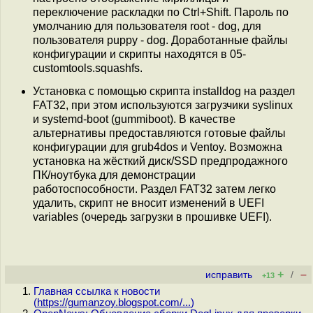
переключение раскладки по Ctrl+Shift. Пароль по
умолчанию для пользователя root - dog, для
пользователя puppy - dog. Доработанные файлы
конфигурации и скрипты находятся в 05-
customtools.squashfs.
Установка с помощью скрипта installdog на раздел
FAT32, при этом используются загрузчики syslinux
и systemd-boot (gummiboot). В качестве
альтернативы предоставляются готовые файлы
конфигурации для grub4dos и Ventoy. Возможна
установка на жёсткий диск/SSD предпродажного
ПК/ноутбука для демонстрации
работоспособности. Раздел FAT32 затем легко
удалить, скрипт не вносит изменений в UEFI
variables (очередь загрузки в прошивке UEFI).
+
–
исправить
/
+13
Главная ссылка к новости
(
https://gumanzoy.blogspot.com/...
)