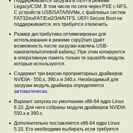
Поддерживается загрузка в UEFI и режиме
Legacy/CSM. В том числе по сети через PXE с NFS.
С устройств USB/SATA/NVMe, с файловых систем
FAT32/exFAT/Ext2/3/4/NTFS. UEFI Secure Boot не
поддерживается, его требуется отключить.
Размер дистрибутива оптимизирован для
использования в режиме copy2ram (даёт
возможность после загрузки извлечь USB-
накопитель/сетевой кабель). При этом копируются
в оперативную память только те squashfs-модули,
которые используются.
Содержит три версии проприетарных драйверов
NVIDIA - 550.x, 390.x и 340.x. Необходимый для
загрузки модуль драйвера определяется
автоматически
.
Вариант запуска по умолчанию x86-64 ядро Linux
6.10. Для него собраны модули драйверов NVIDIA
550.x и 390.x.
Дополнительно поставляется x86-64 ядро Linux
5.10. Его необходимо выбирать если требуется