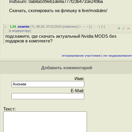
md5sum: 0ab8a599eb1de8a777f23b4733e249ba
Скачать, скопировать на флешку в live/modules/
1.24
,
onanim
(
?
), 08:28, 07/11/2024 [
ответить
] [
﹢﹢﹢
] [
· · ·
]
[
↑
]
+
–
/
[
к модератору
]
подскажите, где скачать актуальный Nvidia MODS без
подарков в комплекте?
игнорирование участников
|
лог модерирования
Добавить комментарий
Имя:
E-Mail:
Текст: