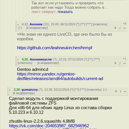
Так вот если установить и проверить что
работает как надо Тогда можно собрать в...
текст свёрнут,
показать
+3
4.22
,
Аноним
(
22
), 19:49, 06/11/2024 [
^
] [
^^
] [
^^^
] [
ответить
]
+
–
[
↑
] [
к модератору
]
/
>Не знаю ни одного LiveCD, где оно было бы из
коробки.
https://github.com/leahneukirchen/hrmpf
+1
4.25
,
Анонимоусли
(
?
), 12:29, 07/11/2024 [
^
] [
^^
] [
^^^
]
+
–
[
ответить
]
[
к модератору
]
/
Gentoo admincd
https://mirror.yandex.ru/gentoo-
distfiles/releases/amd64/autobuilds/current-ad
2.28
,
gumanzoy
(
?
), 13:39, 02/12/2024 [
^
] [
^^
] [
^^^
] [
ответить
]
[
↑
]
+
–
/
[
к модератору
]
Сделал модуль с поддержкой монтирования
файловой системы ZFS
Для x86-64 для обоих ядер Linux из состава сборки
5.10.223 и 6.10.12
zfsutils-linux-2.2.6.squashfs 4.8MB
https://vk.com/doc-204653987_682946962