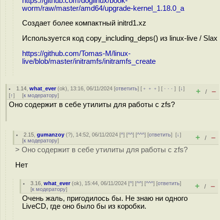
https://github.com/doglinux/book-
worm/raw/master/amd64/upgrade-kernel_1.18.0_a
Создает более компактный initrd1.xz
Используется код copy_including_deps() из linux-live / Slax
https://github.com/Tomas-M/linux-
live/blob/master/initramfs/initramfs_create
1.14
,
what_ever
(
ok
), 13:16, 06/11/2024 [
ответить
] [
﹢﹢﹢
] [
· · ·
]
[
↓
]
+
–
/
[
↑
] [
к модератору
]
Оно содержит в себе утилиты для работы с zfs?
2.15
,
gumanzoy
(
?
), 14:52, 06/11/2024 [
^
] [
^^
] [
^^^
] [
ответить
]
[
↓
]
+
–
/
[
к модератору
]
> Оно содержит в себе утилиты для работы с zfs?
Нет
3.16
,
what_ever
(
ok
), 15:44, 06/11/2024 [
^
] [
^^
] [
^^^
] [
ответить
]
+
–
/
[
к модератору
]
Очень жаль, пригодилось бы. Не знаю ни одного
LiveCD, где оно было бы из коробки.