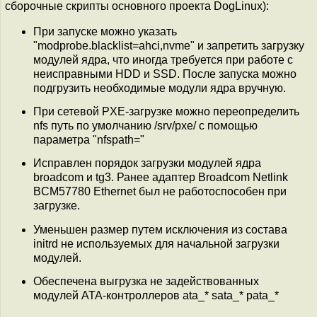
сборочные скрипты основного проекта DogLinux):
При запуске можно указать
"modprobe.blacklist=ahci,nvme" и запретить загрузку
модулей ядра, что иногда требуется при работе с
неисправными HDD и SSD. После запуска можно
подгрузить необходимые модули ядра вручную.
При сетевой PXE-загрузке можно переопределить
nfs путь по умолчанию /srv/pxe/ с помощью
параметра "nfspath="
Исправлен порядок загрузки модулей ядра
broadcom и tg3. Ранее адаптер Broadcom Netlink
BCM57780 Ethernet был не работоспособен при
загрузке.
Уменьшен размер путем исключения из состава
initrd не используемых для начальной загрузки
модулей.
Обеспечена выгрузка не задействованных
модулей ATA-контроллеров ata_* sata_* pata_*