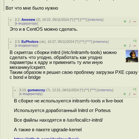
Вот что мне было нужно
2.2
,
Аноним
(
2
), 16:22, 05/11/2024 [
^
] [
^^
] [
^^^
] [
ответить
]
+
–
/
[
к модератору
]
Это и в CentOS можно сделать.
+1
2.3
,
EuPhobos
(
ok
), 16:27, 05/11/2024 [
^
] [
^^
] [
^^^
] [
ответить
]
+
–
[
к модератору
]
/
В скриптах сборки initrd (/etc/initramfs-tools) можно
сделать что угодно, обработать как угодно
параметры к ядру и применить ту или иную
механику/скрипт.
Таким образом я решил свою проблему загрузки PXE сразу
с bond и bridge
+1
3.13
,
gumanzoy
(
?
), 12:21, 06/11/2024 [
^
] [
^^
] [
^^^
] [
ответить
]
+
–
[
к модератору
]
/
В сборке не используются initramfs-tools и live-boot
Используется доработанный Initrd от Porteus
Все файлы находятся в /usr/local/cr-initrd/
А также в пакете upgrade-kernel