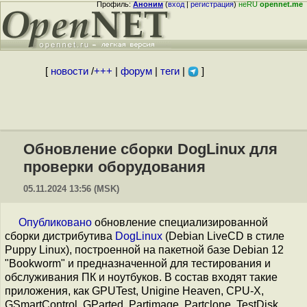
Профиль:
Аноним
(
вход
|
регистрация
)
неRU
opennet.me
[
новости
/
+++
|
форум
|
теги
|
]
Обновление сборки DogLinux для
проверки оборудования
05.11.2024 13:56 (MSK)
Опубликовано
обновление специализированной
сборки дистрибутива
DogLinux
(Debian LiveCD в стиле
Puppy Linux), построенной на пакетной базе Debian 12
"Bookworm" и предназначенной для тестирования и
обслуживания ПК и ноутбуков. В состав входят такие
приложения, как GPUTest, Unigine Heaven, CPU-X,
GSmartControl, GParted, Partimage, Partclone, TestDisk,