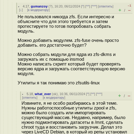
–1
4.17
,
gumanzoy
(
?
), 16:20, 06/11/2024 [
^
] [
^^
] [
^^^
] [
ответить
]
+
–
[
↓
] [
к модератору
]
/
Не пользовался никогда zfs. Если интересно и
объясните что для этого требуется и затем
протестируете то готов попробовать собрать
модуль.
Можно добавить модулем. zfs-fuse очень просто
добавить. его достаточно будет?
Можно собрать модули для ядра из zfs-dkms и
загружать их с помощью insmod
Можно написать скрипт который будет проверять
версию ядра и загружать соответствующую версию
модуля.
Утилиты я так понимаю это zfsutils-linux
5.18
,
what_ever
(
ok
), 16:36, 06/11/2024 [
^
] [
^^
] [
^^^
]
+
–
/
[
ответить
]
[
к модератору
]
Извините, я не особо разбираюсь в этой теме.
Нужны работоспособные утилиты zpool и zfs,
можно было создать или импортировать
существующий массив. Недавно, например, было
нужно подмонтировать датасеты в /mnt, сделать
chroot туда и восстановить загрузчик. Делал это
через LiveCD Debian, в который из репы установил