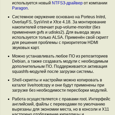
используется новый
NTFS3-драйвер
от компании
Paragon
.
Системное окружение основано на Porteus Initrd,
OverlayFS, SysVinit и Xfce 4.18. За монтирование
накопителей отвечает pup-volume-monitor (без
применения gvfs и udisks2). Для вывода звука
используется только ALSA. Применён свой скрипт
для решения проблемы с приоритетом HDMI
звуковых карт.
Можно устанавливать любое ПО из репозиториев
Debian, а также создавать модули с необходимым
дополнительным ПО. Поддерживается активация
squashfs-модулей после загрузки системы.
Shell-cкрипты и настройки можно копировать в
каталог live/rootcopy и они будут применены при
загрузке без необходимости пересборки модулей.
Работа осуществляется с правами root. Интерфейс
английский, файлы с переводами по умолчанию
вырезаны для экономии места, но в консоли и X11
настроено отображение кириллицы и