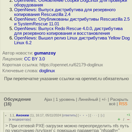
OpenNews: Обновление сборки DogLinux для проверки
оборудования
OpenNews: Выпуск дистрибутива для резервного
копирования Rescuezilla 2.4
OpenNews: Опубликованы дистрибутивы Rescuezilla 2.5
и SystemRescue 11.01
OpenNews: Выпуск Redo Rescue 4.0.0, дистрибутива
для резервного копирования и восстановления
OpenNews: Вышел релиз Linux дистрибутива Yellow Dog
Linux 6.2
Автор новости:
gumanzoy
Лицензия:
CC BY 3.0
Короткая ссылка: https://opennet.ru/62179-doglinux
Ключевые слова:
doglinux
При перепечатке указание ссылки на opennet.ru обязательно
Обсуждение
Ajax
|
1 уровень
|
Линейный
|
+/-
|
Раскрыть
(16)
всё
|
RSS
+1
1.1
,
Аноним
(
1
), 16:17, 05/11/2024 [
ответить
] [
﹢﹢﹢
] [
· · ·
]
[
↓
]
+
–
[
к модератору
]
/
> При сетевой PXE-загрузке можно переопределить nfs путь
по умолчанию /srv/pxe/ с помощью параметра "nfspath="