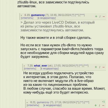
zfsutils-linux, все зависимости подтянулись
автоматом.
6.19
,
gumanzoy
(
?
), 16:46, 06/11/2024 [
^
] [
^^
] [
^^^
]
+
–
/
[
ответить
]
[
к модератору
]
> Делал это через LiveCD Debian, в который
из репы установил zfsutils-linux, все
зависимости подтянулись автоматом.
Ну также можете и в этой сборке сделать.
Но если все таки нужен zfs-dkms то нужно
запускать с параметром load=dkms;headers тогда
все необходимое для сборки модулей ядра сразу
будет загружено.
7.20
,
what_ever
(
ok
), 17:03, 06/11/2024 [
^
] [
^^
] [
^^^
]
+
–
/
[
ответить
]
[
к модератору
]
Не всегда удобно подключать устройство
к интернетам, в этом дело. Полагаю, что
никто не включает модули zfs в live-образ
из-за каких-то лицензионных проблем.
В любом случае, спасибо за ваше время. Может,
кому-нибудь ещё это будет интересно.
+1
8.21
,
gumanzoy
(
?
), 17:19, 06/11/2024 [
^
] [
^^
] [
^^^
]
+
–
[
ответить
]
[
к модератору
]
/