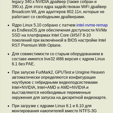
legacy 340.x NVIDIA драйвер (также собран и
390.x). Для этого ядра задействован WiFi драйвер
Broadcom WL для адаптеров 802.11n, которые не
работают со свободными драйверами.
Ядро Linux 5.10 собрано с патчем
intel-nvme-remap
из EndlessOS для обеспечения доступности NVMe
SSD на платформах Intel Core i3/i5/i7 8-10
поколений при включённой в BIOS настройке Intel
RST Premium With Optane.
Для совместимости со старым оборудованием в
составе имеется live32 i686 версия с ядром Linux
6.1 без PAE.
При запуске FurMark2, GPUTest и Unigine Heaven
автоматически определяются конфигурации
ноутбуков с гибридными видеоподсистемами
Intel+NVIDIA, Intel+AMD и AMD+NVIDIA и
выставляются необходимые переменные
окружения для запуска на дискретной видеокарте.
При загрузке с ядрами Linux 6.1 и 6.10 для
монтирования накопителей вместо NTFS-3G