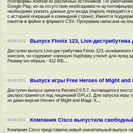
платформы Android из различных источников. По умолчанию 
Google Play, из-за отсутствия необходимости аутентифициро
необходимо указать данные для входа (пароль передаётся о
с историей операций в командной строке). Имеется поддерж
пакетов в файле в формате CSV. Программа написана на язык
Выпуск Finnix 123, Live-дистрибутив
·
06.09.2021
Доступен выпуск Live-дистрибутива Finnix 123, основанного
консоли, но содержит хорошую подборку утилит для нужд а
Размер iso-образа - 412 МБ...
Выпуск игры Free Heroes of Might and Ma
·
06.09.2021
Доступен выпуск проекта fheroes2 0.9.7, пытающегося воссозд
распространяется под лицензией GPLv2. Для запуска игры 
из демо-версии Heroes of Might and Magic II...
Компания Cisco выпустила свободный
·
06.09.2021
Компания Cisco представила новый значительный выпуск сво