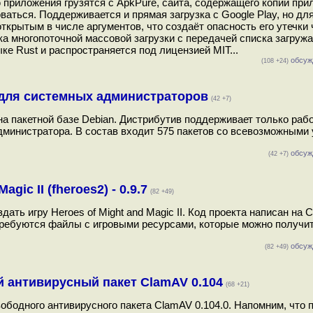
приложения грузятся с ApkPure, сайта, содержащего копии при
ваться. Поддерживается и прямая загрузка с Google Play, но для
ткрытым в числе аргументов, что создаёт опасность его утечки
ка многопоточной массовой загрузки с передачей списка загруж
е Rust и распространяется под лицензией MIT...
обсуж
(108 +24)
а для системных администраторов
(42 +7)
 на пакетной базе Debian. Дистрибутив поддерживает только рабо
дминистратора. В состав входит 575 пакетов со всевозможными 
обсуж
(42 +7)
gic II (fheroes2) - 0.9.7
(82 +49)
ать игру Heroes of Might and Magic II. Код проекта написан на 
требуются файлы с игровыми ресурсами, которые можно получит
обсуж
(82 +49)
 антивирусный пакет ClamAV 0.104
(68 +21)
бодного антивирусного пакета ClamAV 0.104.0. Напомним, что 