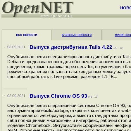
НОВ
все новости
главные новости
мини-нов
Выпуск дистрибутива Tails 4.22
·
08.09.2021
(29 +10)
Опубликован релиз специализированного дистрибутива Tails 4
Debian и предназначенного для обеспечения анонимного выхо
соединения, кроме трафика через сеть Tor, по умолчанию б
режиме сохранения пользовательских данных между запуска
способный работать в Live-режиме, размером 1.1 ГБ...
Выпуск Chrome OS 93
·
08.09.2021
(46 –19)
Опубликован релиз операционной системы Chrome OS 93, осн
инструментарии ebuild/portage, открытых компонентах и we
ограничивается web-браузером, а вместо стандартных прог
себя полноценный многооконный интерфейс, рабочий стол 
моделей Chromebook. Энтузиастами сформированы неофици
ARM. Исходные тексты распространяются под свободной лиц