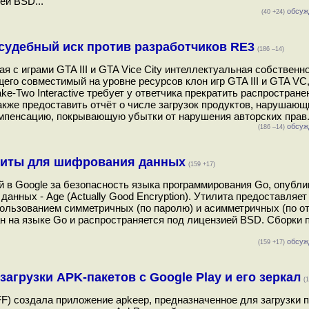
ей BSD...
обсуж
(40 +24)
а судебный иск против разработчиков RE3
(186 –14)
ая с играми GTA III и GTA Vice City интеллектуальная собственн
его совместимый на уровне ресурсов клон игр GTA III и GTA VC
ke-Two Interactive требует у ответчика прекратить распростран
акже предоставить отчёт о числе загрузок продуктов, нарушающ
мпенсацию, покрывающую убытки от нарушения авторских прав.
обсуж
(186 –14)
литы для шифрования данных
(159 +17)
ий в Google за безопасность языка программирования Go, опубл
нных - Age (Actually Good Encryption). Утилита предоставляет
ользованием симметричных (по паролю) и асимметричных (по 
ан на языке Go и распространяется под лицензией BSD. Сборки
обсуж
(159 +17)
загрузки APK-пакетов с Google Play и его зеркал
(
EFF) создала приложение apkeep, предназначенное для загрузки 