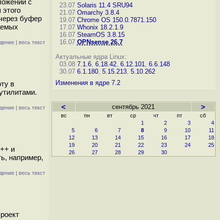
ложений с
23.07
Solaris 11.4 SRU94
 этого
21.07
Omarchy 3.8.4
 через буфер
19.07
Chrome OS 150.0.7871.150
аемых
17.07
Whonix 18.2.1.9
16.07
SteamOS 3.8.15
16.07
OPNsense 26.7
дение
|
весь текст
Актуальные ядра Linux:
03.08
7.1.6
,
6.18.42
,
6.12.101
,
6.6.148
30.07
6.1.180
,
5.15.213
,
5.10.262
Изменения в ядре 7.2
ту в
утилитами.
<
сентябрь 2021
>
дение
|
весь текст
вс
пн
вт
ср
чт
пт
сб
1
2
3
4
5
6
7
8
9
10
11
12
13
14
15
16
17
18
19
20
21
22
23
24
25
C++ и
26
27
28
29
30
ь, например,
дение
|
весь текст
проект