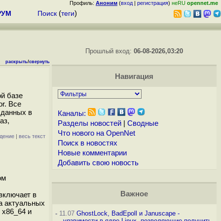
Профиль:
Аноним
(
вход
|
регистрация
)
неRU
opennet.me
РУМ
Поиск
(
теги
)
Прошлый вход:
06-08-2026,03:20
раскрыть
/
свернуть
Навигация
ой базе
r. Все
 данных в
Каналы:
аз,
Разделы новостей
|
Сводные
Что нового на OpenNet
дение
|
весь текст
Поиск в новостях
Новые комментарии
Добавить свою новость
ом
Важное
включает в
а актуальных
 x86_64 и
-
11.07
GhostLock, BadEpoll и Januscape -
уязвимости в ядре Linux, позволяющие получить