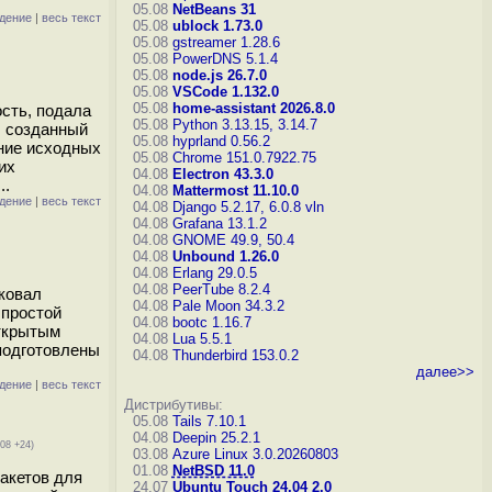
05.08
NetBeans 31
дение
|
весь текст
05.08
ublock 1.73.0
05.08
gstreamer 1.28.6
05.08
PowerDNS 5.1.4
05.08
node.js 26.7.0
05.08
VSCode 1.132.0
05.08
home-assistant 2026.8.0
ость, подала
05.08
Python 3.13.15, 3.14.7
, созданный
05.08
hyprland 0.56.2
ение исходных
05.08
Chrome 151.0.7922.75
их
04.08
Electron 43.3.0
..
04.08
Mattermost 11.10.0
дение
|
весь текст
04.08
Django 5.2.17, 6.0.8
vln
04.08
Grafana 13.1.2
04.08
GNOME 49.9, 50.4
04.08
Unbound 1.26.0
04.08
Erlang 29.0.5
04.08
PeerTube 8.2.4
иковал
04.08
Pale Moon 34.3.2
 простой
04.08
bootc 1.16.7
открытым
04.08
Lua 5.5.1
 подготовлены
04.08
Thunderbird 153.0.2
далее>>
дение
|
весь текст
Дистрибутивы:
05.08
Tails 7.10.1
04.08
Deepin 25.2.1
108 +24)
03.08
Azure Linux 3.0.20260803
01.08
NetBSD 11.0
пакетов для
24.07
Ubuntu Touch 24.04 2.0