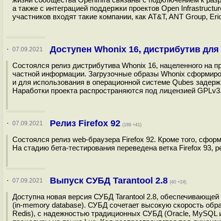
а также с интеграцией поддержки проектов Open Infrastructur
участников входят такие компании, как AT&T, ANT Group, Eric
Доступен Whonix 16, дистрибутив дл
·
07.09.2021
Состоялся релиз дистрибутива Whonix 16, нацеленного на 
частной информации. Загрузочные образы Whonix сформиров
и для использования в операционной системе Qubes задерж
Наработки проекта распространяются под лицензией GPLv3.
Релиз Firefox 92
·
07.09.2021
(189 +41)
Состоялся релиз web-браузера Firefox 92. Кроме того, сформ
На стадию бета-тестирования переведена ветка Firefox 93, ре
Выпуск СУБД Tarantool 2.8
·
07.09.2021
(40 +24)
Доступна новая версия СУБД Tarantool 2.8, обеспечивающей
(in-memory database). СУБД сочетает высокую скорость об
Redis), c надежностью традиционных СУБД (Oracle, MySQL и