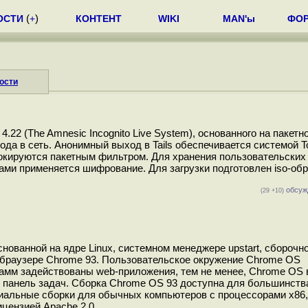
ОСТИ
(
+
)
КОНТЕНТ
WIKI
MAN'ы
ФО
ости
.22 (The Amnesic Incognito Live System), основанного на пакетн
да в сеть. Анонимный выход в Tails обеспечивается системой To
локируются пакетным фильтром. Для хранения пользовательских
ми применяется шифрование. Для загрузки подготовлен iso-обр
обсуж
(29 +10)
ованной на ядре Linux, системном менеджере upstart, сборочн
b-браузере Chrome 93. Пользовательское окружение Chrome OS
рамм задействованы web-приложения, тем не менее, Chrome OS 
и панель задач. Сборка Chrome OS 93 доступна для большинств
альные сборки для обычных компьютеров с процессорами x86,
ензией Apache 2.0...