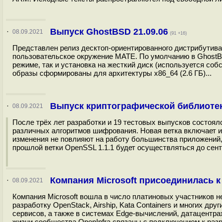
Выпуск GhostBSD 21.09.06
·
08.09.2021
(91 +16)
Представлен релиз десктоп-ориентированного дистрибутива
пользовательское окружение MATE. По умолчанию в GhostBS
режиме, так и установка на жесткий диск (используется собс
образы сформированы для архитектуры x86_64 (2.6 ГБ)...
Выпуск криптографической библиотек
·
08.09.2021
После трёх лет разработки и 19 тестовых выпусков состоял
различных алгоритмов шифрования. Новая ветка включает и
изменения не повлияют на работу большинства приложений,
прошлой ветки OpenSSL 1.1.1 будет осуществляться до сентя
Компания Microsoft присоединилась к 
·
08.09.2021
Компания Microsoft вошла в число платиновых участников не
разработку OpenStack, Airship, Kata Containers и многих д
сервисов, а также в системах Edge-вычислений, датацентра
жизни сообщества OpenInfra связаны с подключением к раз