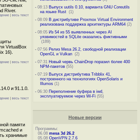
 платиновых
-
08:13
Выпуск uutils 0.10, варианта GNU Coreutils
d River.
на языке Rust
(1)
дение
|
весь текст
-
08:09
В дистрибутиве Proxmox Virtual Environment
реализована поддержка архитектуры ARM64
(2)
-
08:05
Из 54 из 55 выявленных через AI
уязвимостей в SQLite оказались фиктивными
ащиты
(189)
я VirtualBox
-
07:56
Релиз Mesa 26.2, свободной реализации
x 16).
OpenGL и Vulkan
(2)
-
07:31
Новый червь ChainDrop поразил более 400
дение
|
весь текст
NPM-пакетов
(55)
-
07:19
Выпуск дистрибутива Tribblix 41,
построенного на технологиях OpenSolaris и
Illumos
(1)
4.0 и 91.1.0.
-
06:30
Переполнение буфера в iwd,
эксплуатируемое через Wi-Fi
(55)
дение
|
весь текст
Новые версии
вной памяти
Программы:
emcached и
06.08
mesa 3d 26.2
ать хранимые
05.08
OpenVPN 2.7.6