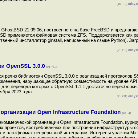
обсуж
(46 –19)
 GhostBSD 21.09.06, построенного на базе FreeBSD и предлага
D применяется файловая система ZFS. Поддерживается как раб
твенный инсталлятор ginstall, написанный на языке Python). За
обсуж
(91 +16)
и OpenSSL 3.0.0
(91 +31)
ся релиз библиотеки OpenSSL 3.0.0 с реализацией протоколов S
зменения, нарушающие обратную совместимость на уровне API и
 для перевода которых с OpenSSL 1.1.1 достаточно пересборки
бря 2023 года...
обсуж
(91 +31)
организации Open Infrastructure Foundation
(45 –4)
коммерческой организации Open Infrastructure Foundation, кури
ругих проектов, востребованных при построении инфраструктуры 
х и платформах непрерывной интеграции. Интересы участия Micr
работке открытых проектов для гибридных облачных платформ 