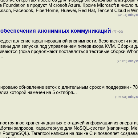
e Foundation в продукт Microsoft Azure. Кроме Microsoft в число
sson, Facebook, FiberHome, Huawei, Red Hat, Tencent Cloud и Win
обсуж
(45 –4)
я обеспечения анонимных коммуникаций
(77 +20)
предоставление гарантированной анонимности, безопасности и з
аны для запуска под управлением гипервизора KVM. Сборки дл
иваются (пока продолжают поставляться тестовые сборки Whoni
..
обсуж
(77 +20)
ировано обновление веток с длительным сроком поддержки - 78.1
лиз которой намечен на 5 октября...
обсуж
(189 +41)
 постоянное хранения данных с отдачей информации из операти
работки запросов, характерную для NoSQL-систем (например, M
 PostgreSQL). Tarantool написан на языке C и позволяет создав