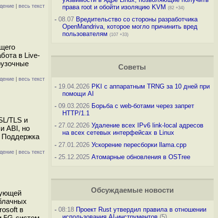
дение
|
весь текст
права root и обойти изоляцию KVM
(82 +34)
-
08.07
Вредительство со стороны разработчика
OpenMandriva, которое могло причинить вред
пользователям
(107 +33)
ющего
ота в Live-
грузочные
Советы
дение
|
весь текст
-
19.04.2026
PKI с аппаратным TRNG за 10 дней при
помощи AI
-
09.03.2026
Борьба с web-ботами через запрет
HTTP/1.1
SL/TLS и
-
27.02.2026
Удаление всех IPv6 link-local адресов
 ABI, но
на всех сетевых интерфейсах в Linux
. Поддержка
-
27.01.2026
Ускорение пересборки llama.cpp
дение
|
весь текст
-
25.12.2025
Атомарные обновления в OSTree
Обсуждаемые новости
рующей
облачных
osoft в
-
08:18
Проект Rust утвердил правила в отношении
использования AI-инструментов
(5)
и 5G-систем,