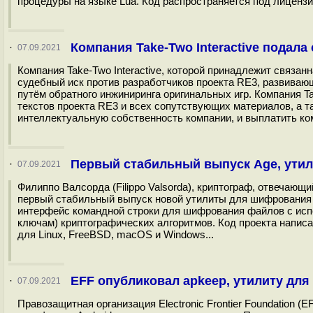
процедуры на языке Lua. Код распространяется под лицензи
Компания Take-Two Interactive подал
·
07.09.2021
Компания Take-Two Interactive, которой принадлежит связанн
судебный иск против разработчиков проекта RE3, развивающ
путём обратного инжиниринга оригинальных игр. Компания Ta
текстов проекта RE3 и всех сопутствующих материалов, а т
интеллектуальную собственность компании, и выплатить ко
Первый стабильный выпуск Age, ути
·
07.09.2021
Филиппо Валсорда (Filippo Valsorda), криптограф, отвечающ
первый стабильный выпуск новой утилиты для шифрования да
интерфейс командной строки для шифрования файлов с исп
ключам) криптографических алгоритмов. Код проекта напис
для Linux, FreeBSD, macOS и Windows...
EFF опубликовал apkeep, утилиту для 
·
07.09.2021
Правозащитная организация Electronic Frontier Foundation (