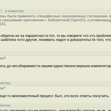
↑
] [
к модератору
]
ены были применять специфичные лицензионные соглашения, в
м связывание приложения с библиотекой OpenSSL и упоминающи
SSL.
 обратно из-за паразитности гпл, то вы говорите что это проблем
шаблона «это другое, понимать надо» и доказательств того, чт
ики?
плоть до несобираемости нашим единственно-верным компилятор
ератору
]
ли?
бще-то многомесячный процесс был, ото всех ответы получить.
ератору
]
 эту лицензию это не нравилось, они взяли бы другую, но их, о