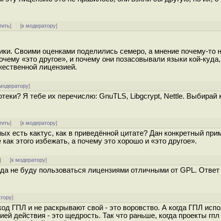
тить
]
[
к модератору
]
ки. Своими оценками поделились семеро, а мнение почему-то 
чему «это другое», и почему они позасовывали языки кой-куда,
жественной лицензией.
 модератору
]
еки? Я тебе их перечислю: GnuTLS, Libgcrypt, Nettle. Выбирай 
тить
]
[
к модератору
]
х есть кактус, как в приведённой цитате? Дан конкретный прим
как этого избежать, а почему это хорошо и «это другое».
]
[
к модератору
]
ода не буду пользоваться лицензиями отличными от GPL. Ответ
атору
]
код ГПЛ и не раскрывают свой - это воровство. А когда ГПЛ исп
й действия - это щедрость. Так что раньше, когда проекты гпл