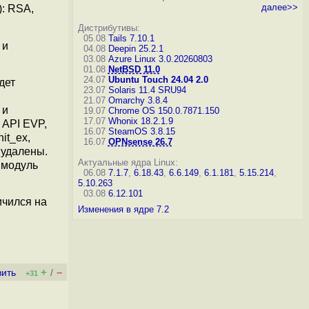
далее>>
: RSA,
Дистрибутивы:
05.08
Tails 7.10.1
 и
04.08
Deepin 25.2.1
03.08
Azure Linux 3.0.20260803
01.08
NetBSD 11.0
24.07
Ubuntu Touch 24.04 2.0
дет
23.07
Solaris 11.4 SRU94
21.07
Omarchy 3.8.4
 и
19.07
Chrome OS 150.0.7871.150
17.07
Whonix 18.2.1.9
 API EVP,
16.07
SteamOS 3.8.15
it_ex,
16.07
OPNsense 26.7
 удалены.
Актуальные ядра Linux:
 модуль
06.08
7.1.7
,
6.18.43
,
6.6.149
,
6.1.181
,
5.15.214
,
5.10.263
03.08
6.12.101
ичился на
Изменения в ядре 7.2
+
–
вить
/
+31