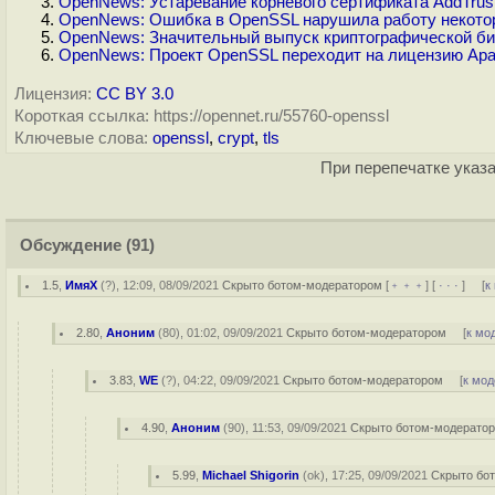
OpenNews: Устаревание корневого сертификата AddTrus
OpenNews: Ошибка в OpenSSL нарушила работу некото
OpenNews: Значительный выпуск криптографической би
OpenNews: Проект OpenSSL переходит на лицензию Apa
Лицензия:
CC BY 3.0
Короткая ссылка: https://opennet.ru/55760-openssl
Ключевые слова:
openssl
,
crypt
,
tls
При перепечатке указа
Обсуждение
(91)
1.5
,
ИмяХ
(
?
), 12:09, 08/09/2021
Скрыто ботом-модератором
[
﹢﹢﹢
] [
· · ·
] [
к
2.80
,
Аноним
(
80
), 01:02, 09/09/2021
Скрыто ботом-модератором
[
к мо
3.83
,
WE
(
?
), 04:22, 09/09/2021
Скрыто ботом-модератором
[
к мод
4.90
,
Аноним
(
90
), 11:53, 09/09/2021
Скрыто ботом-модерато
5.99
,
Michael Shigorin
(
ok
), 17:25, 09/09/2021
Скрыто бо