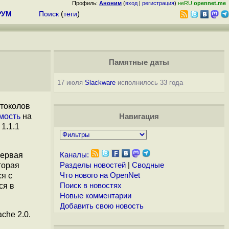
Профиль:
Аноним
(
вход
|
регистрация
)
неRU
opennet.me
РУМ
Поиск
(
теги
)
Памятные даты
17 июля
Slackware
исполнилось 33 года
токолов
мость
на
Навигация
1.1.1
Первая
Каналы:
торая
Разделы новостей
|
Сводные
я с
Что нового на OpenNet
ся в
Поиск в новостях
Новые комментарии
Добавить свою новость
che 2.0.
и