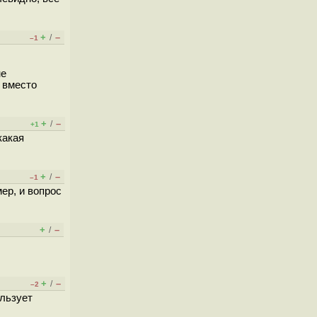
+
–
/
–1
не
 вместо
+
–
/
+1
какая
+
–
/
–1
ер, и вопрос
+
–
/
+
–
/
–2
ользует