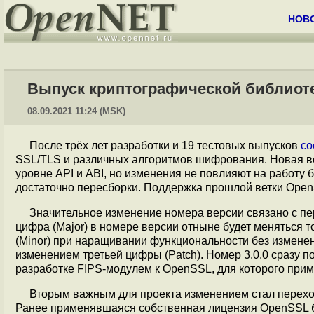
НОВ
Выпуск криптографической библиоте
08.09.2021 11:24 (MSK)
После трёх лет разработки и 19 тестовых выпусков
со
SSL/TLS и различных алгоритмов шифрования. Новая 
уровне API и ABI, но изменения не повлияют на работу
достаточно пересборки. Поддержка прошлой ветки Open
Значительное изменение номера версии связано с пе
цифра (Major) в номере версии отныне будет меняться т
(Minor) при наращивании функциональности без изменен
изменением третьей цифры (Patch). Номер 3.0.0 сразу 
разработке FIPS-модулем к OpenSSL, для которого прим
Вторым важным для проекта изменением стал переход
Ранее применявшаяся собственная лицензия OpenSSL бы