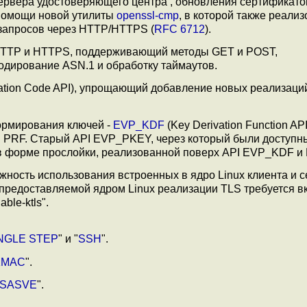
ервера удостоверяющего центра , обновления сертификато
 помощи новой утилиты
openssl-cmp
, в которой также реали
 запросов через HTTP/HTTPS (
RFC 6712
).
 HTTP и HTTPS, поддерживающий методы GET и POST,
кодирование ASN.1 и обработку таймаутов.
cation Code API), упрощающий добавление новых реализаци
рмирования ключей -
EVP_KDF
(Key Derivation Function API
PRF. Старый API EVP_PKEY, через который были доступн
 в форме прослойки, реализованной поверх API EVP_KDF 
ность использования встроенных в ядро Linux клиента и 
 предоставляемой ядром Linux реализации TLS требуется 
le-ktls".
NGLE STEP
" и "
SSH
".
KMAC
".
SASVE
".