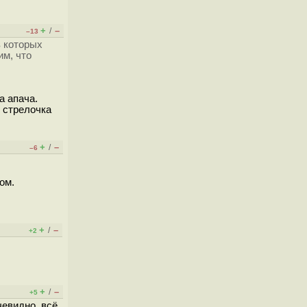
+
–
/
–13
 которых
м, что
а апача.
о стрелочка
+
–
/
–6
ом.
+
–
/
+2
+
–
/
+5
чевидно, всё