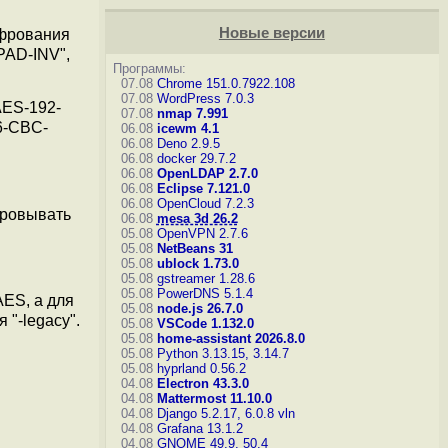
Новые версии
ифрования
PAD-INV",
Программы:
07.08
Chrome 151.0.7922.108
07.08
WordPress 7.0.3
AES-192-
07.08
nmap 7.991
6-CBC-
06.08
icewm 4.1
06.08
Deno 2.9.5
06.08
docker 29.7.2
06.08
OpenLDAP 2.7.0
06.08
Eclipse 7.121.0
06.08
OpenCloud 7.2.3
фровывать
06.08
mesa 3d 26.2
05.08
OpenVPN 2.7.6
05.08
NetBeans 31
05.08
ublock 1.73.0
05.08
gstreamer 1.28.6
05.08
PowerDNS 5.1.4
ES, а для
05.08
node.js 26.7.0
"-legacy".
05.08
VSCode 1.132.0
05.08
home-assistant 2026.8.0
05.08
Python 3.13.15, 3.14.7
05.08
hyprland 0.56.2
04.08
Electron 43.3.0
04.08
Mattermost 11.10.0
04.08
Django 5.2.17, 6.0.8
vln
04.08
Grafana 13.1.2
04.08
GNOME 49.9, 50.4