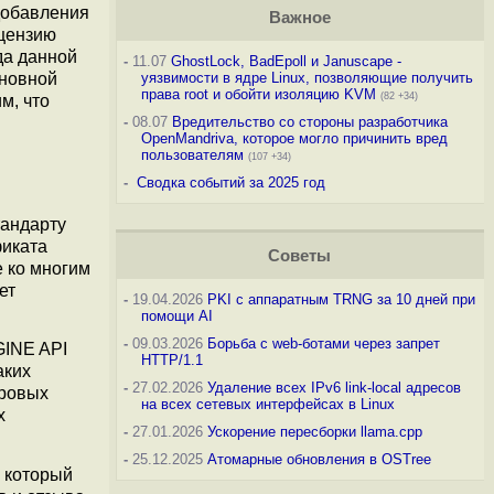
добавления
Важное
ицензию
да данной
-
11.07
GhostLock, BadEpoll и Januscape -
сновной
уязвимости в ядре Linux, позволяющие получить
права root и обойти изоляцию KVM
(82 +34)
м, что
-
08.07
Вредительство со стороны разработчика
OpenMandriva, которое могло причинить вред
пользователям
(107 +34)
-
Сводка событий за 2025 год
тандарту
фиката
Советы
е ко многим
ет
-
19.04.2026
PKI с аппаратным TRNG за 10 дней при
помощи AI
-
09.03.2026
Борьба с web-ботами через запрет
GINE API
HTTP/1.1
аких
-
27.02.2026
Удаление всех IPv6 link-local адресов
фровых
на всех сетевых интерфейсах в Linux
х
-
27.01.2026
Ускорение пересборки llama.cpp
-
25.12.2025
Атомарные обновления в OSTree
, который