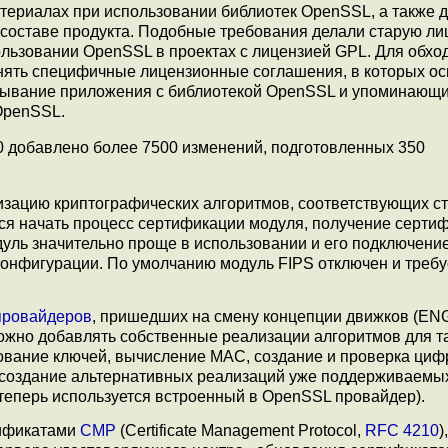
териалах при использовании библиотек OpenSSL, а также 
 составе продукта. Подобные требования делали старую л
ользовании OpenSSL в проектах с лицензией GPL. Для обхо
ять специфичные лицензионные соглашения, в которых о
зывание приложения с библиотекой OpenSSL и упоминающи
OpenSSL.
.0 добавлено более 7500 изменений, подготовленных 350
зацию криптографических алгоритмов, соответствующих с
ся начать процесс сертификации модуля, получение серти
уль значительно проще в использовании и его подключени
онфигурации. По умолчанию модуль FIPS отключен и требу
провайдеров
, пришедших на смену концепции движков (EN
жно добавлять собственные реализации алгоритмов для т
вание ключей, вычисление MAC, создание и проверка ци
и создание альтернативных реализаций уже поддерживаемы
теперь используется встроенный в OpenSSL провайдер).
тификатами
CMP
(Certificate Management Protocol,
RFC 4210
)