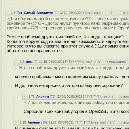
1.6
,
Тот_Самый_Анонимус
(
?
), 12:11, 08/09/2021 [
ответить
] [
﹢﹢﹢
] [
· · ·
]
[
↓
] [
>Для обхода данной несовместимости GPL-проекты вынужд
основной текст GPL дополнялся пунктом, явно разрешающи
требования GPL не распространяется на связывание с Open
Это не проблема других лицензий же, так ведь, гпльщики?
Когда гпл ворует код из апача и нет возможности вернуть его
Интересно что вы скажите про этот случай. Жду применения 
обратно не поворачивается.
2.8
,
пох.
(
?
), 12:15, 08/09/2021 [
^
] [
^^
] [
^^^
] [
ответить
]
[
↓
] [
к модератору
]
> Это не проблема других лицензий же, так ведь, гпльщ
конечно проблема - мы создадим им массу грабель - в
И да, очень интересно, а автора ssleay они спросили?
3.73
,
Аноним
(
73
), 23:00, 08/09/2021 [
^
] [
^^
] [
^^^
] [
ответить
]
[
к мод
> И да, очень интересно, а автора ssleay они спроси
Спросили всех контрибуторов в OpenSSL, и это воо
2.10
,
Аноним
(
10
), 12:21, 08/09/2021 [
^
] [
^^
] [
^^^
] [
ответить
]
[
↓
] [
↑
] [
к мод
В лицензии Apache это by design. Если бы использующим