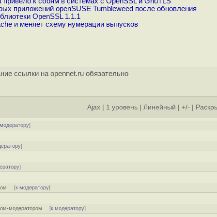
t привело к сбоям в системах с OpenSSL и GnuTLS
рых приложений openSUSE Tumbleweed после обновления
блиотеки OpenSSL 1.1.1
che и меняет схему нумерации выпусков
ние ссылки на opennet.ru обязательно
Ajax
|
1 уровень
|
Линейный
|
+/-
|
Раскры
 модератору
]
дератору
]
ератору
]
ром
[
к модератору
]
том-модератором
[
к модератору
]