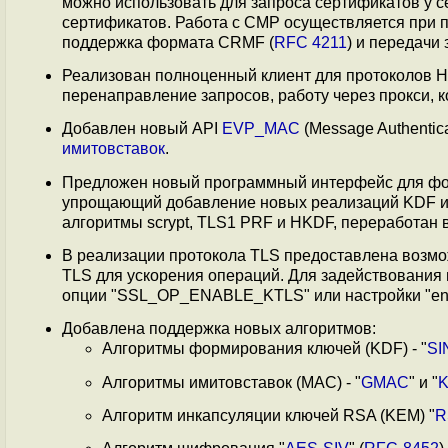
можно использовать для запроса сертификатов у с
сертификатов. Работа с CMP осуществляется при
поддержка формата CRMF (
RFC 4211
) и передачи
Реализован полноценный клиент для протоколов
перенаправление запросов, работу через прокси, 
Добавлен новый API
EVP_MAC
(Message Authenti
имитовставок
.
Предложен новый программный интерфейс для фо
упрощающий добавление новых реализаций KDF и 
алгоритмы scrypt, TLS1 PRF и HKDF, переработан
В реализации протокола TLS предоставлена возмож
TLS для ускорения операций. Для задействования
опции "SSL_OP_ENABLE_KTLS" или настройки "enab
Добавлена поддержка новых алгоритмов:
Алгоритмы формирования ключей (KDF) - "
SI
Алгоритмы имитовставок (MAC) - "
GMAC
" и "
Алгоритм инкапсуляции ключей RSA (KEM) "
R