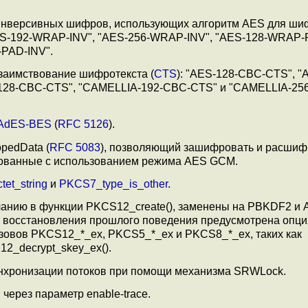
инверсивных шифров, использующих алгоритм AES для ш
ES-192-WRAP-INV", "AES-256-WRAP-INV", "AES-128-WRAP-
PAD-INV".
заимствование шифротекста (
CTS
): "AES-128-CBC-CTS", "
128-CBC-CTS", "CAMELLIA-192-CBC-CTS" и "CAMELLIA-25
AdES-BES
(
RFC 5126
).
pedData (
RFC 5083
), позволяющий зашифровать и расши
ованные с использованием режима AES GCM.
et_string
и
PKCS7_type_is_other
.
анию в функции PKCS12_create(), заменены на PBKDF2 и A
 восстановления прошлого поведения предусмотрена опция 
овов PKCS12_*_ex, PKCS5_*_ex и PKCS8_*_ex, таких как
2_decrypt_skey_ex().
нхронизации потоков при помощи механизма SRWLock.
через параметр enable-trace.