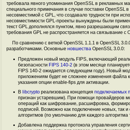
требовала явного упоминания OpenSSL в рекламных ма
специального примечания в случае поставки OpenSSL в
несовместимой с GPL, что создавало трудности при исп
несовместимости GPL-проекты вынуждены были примен
текст GPL дополнялся пунктом, явно разрешающим свя
требования GPL не распространяется на связывание с 
По сравнению с веткой OpenSSL 1.1.1 в OpenSSL 3.0
разработчиками. Основные
новшества
OpenSSL 3.0.0:
Предложен новый модуль FIPS, включающий реали
безопасности
FIPS 140-2
(в этом месяце планирует
FIPS 140-2 ожидается следующем году). Новый мод
приложениям будет не сложнее изменения файла к
указания опции enable-fips для активации.
В
libcrypto
реализована концепция
подключаемых 
признан устаревшим). При помощи провайдеров мо
операций как шифрование, расшифровка, формиро
подписей. Возможно как подключение новых, так 
алгоритмов (по умолчанию для каждого алгоритма 
Добавлена поддержка протокола управления сер