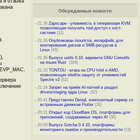
в и отзыва
зована
Обсуждаемые новости
-
21:36
Zapscape - уязвимость в гипервизоре KVM,
позволяющая получить root-доступ к хост-
системе
(11)
й
-
21:35
Опубликован mount-tui, интерфейс для
монтирования дисков и SMB-ресурсов в
Linux
(43)
),
-
21:35
Выпуск uutils 0.10, варианта GNU Coreutils
на языке Rust
(104)
ы
и EVP_MAC.
-
21:33
TONTOU - атака на CPU Intel и AMD,
позволяющая обойти защиту от уязвимостей
сервера
Spectre v2
(52)
включение
-
21:24
Запрет на приём AI-патчей в раздел
drivers/staging ядра Linux
(52)
-
20:41
Представлен Denial, композитный сервер со
встроенным движком Flutter
(26)
-
20:31
Открыт код Cloudflare OS, платформы для
приложений, создаваемых через AI
(36)
-
20:08
Выпуск Gotcha 0.4.10, платформы
мониторинга ошибок и производительности
(13)