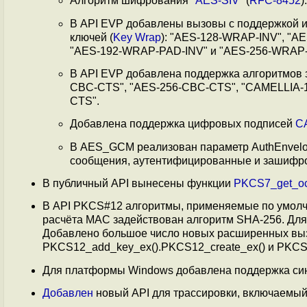
Алгоритм шифрования "
AES-SIV
" (
RFC-8452
).
В API EVP добавлены вызовы с поддержкой 
ключей (
Key Wrap
): "AES-128-WRAP-INV", "A
"AES-192-WRAP-PAD-INV" и "AES-256-WRAP-
В API EVP добавлена поддержка алгоритмов 
CBC-CTS", "AES-256-CBC-CTS", "CAMELLIA-
CTS".
Добавлена поддержка цифровых подписей
C
В AES_GCM реализован параметр AuthEnvelo
сообщения, аутентифицированные и зашифр
В публичный API вынесены функции
PKCS7_get_oct
В API PKCS#12 алгоритмы, применяемые по умолч
расчёта MAC задействован алгоритм SHA-256. Для
Добавлено большое число новых расширенных выз
PKCS12_add_key_ex().PKCS12_create_ex() и PKCS1
Для платформы Windows добавлена поддержка си
Добавлен
новый API для трассировки, включаемый 