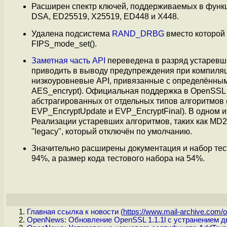
Расширен спектр ключей, поддерживаемых в функ
DSA, ED25519, X25519, ED448 и X448.
Удалена подсистема
RAND_DRBG
вместо которой
FIPS_mode_set().
Заметная часть API
переведена в разряд устаревши
приводить в выводу предупреждения при компиля
низкоуровневые API, привязанные с определённым
AES_encrypt). Официальная поддержка в OpenSSL 3
абстрагированных от отдельных типов алгоритмов (
EVP_EncryptUpdate и EVP_EncryptFinal). В одном 
Реализации устаревших алгоритмов, таких как MD2
"legacy", который отключён по умолчанию.
Значительно расширены документация и набор тест
94%, а размер кода тестового набора на 54%.
Главная ссылка к новости (
https://www.mail-archive.com/o.
OpenNews: Обновление OpenSSL 1.1.1l с устранением д