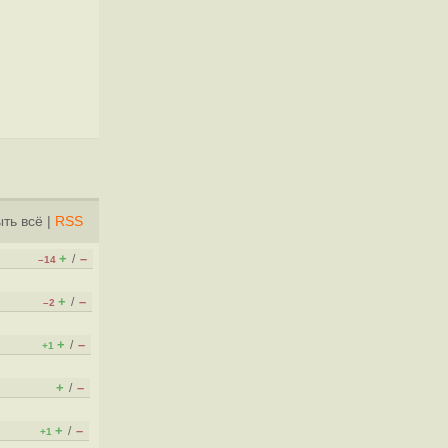
ть всё
|
RSS
+
–
/
–14
+
–
/
–2
+
–
/
+1
+
–
/
+
–
/
+1