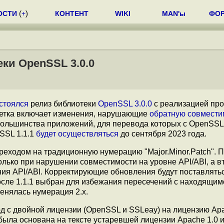
ОСТИ
(
+
)
КОНТЕНТ
WIKI
MAN'ы
ФО
ки OpenSSL 3.0.0
стоялся
релиз библиотеки
OpenSSL 3.0.0
с реализацией про
ветка включает изменения, нарушающие
обратную совмести
 большинства приложений, для перевода которых с OpenSSL 
SSL 1.1.1
будет осуществляться
до сентября 2023 года.
реходом на традиционную нумерацию "Major.Minor.Patch". 
олько при нарушении совместимости на уровне API/ABI, а в
ия API/ABI. Корректирующие обновления будут поставлятьс
после 1.1.1 выбран для избежания пересечений с находящим
енялась нумерация 2.x.
 с двойной лицензии (OpenSSL и SSLeay) на лицензию Apa
ла основана на тексте устаревшей лицензии Apache 1.0 