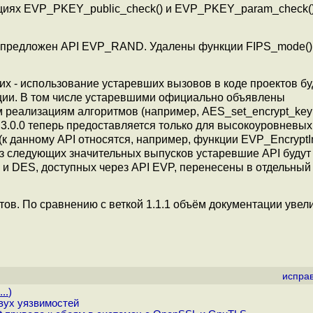
циях EVP_PKEY_public_check() и EVP_PKEY_param_check()
 предложен API EVP_RAND. Удалены функции FIPS_mode()
х - использование устаревших вызовов в коде проектов бу
ции. В том числе устаревшими официально объявлены
 реализациям алгоритмов (например, AES_set_encrypt_key
.0.0 теперь предоставляется только для высокоуровневых
к данному API относятся, например, функции EVP_EncryptIn
из следующих значительных выпусков устаревшие API будут
 и DES, доступных через API EVP, перенесены в отдельный
ов. По сравнению с веткой 1.1.1 объём документации увел
испра
..
)
вух уязвимостей