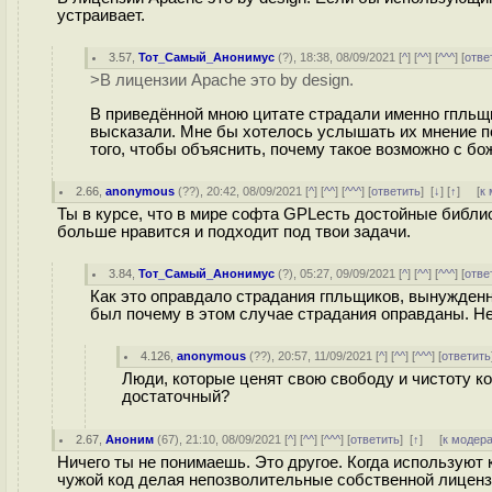
устраивает.
3.57
,
Тот_Самый_Анонимус
(
?
), 18:38, 08/09/2021 [
^
] [
^^
] [
^^^
] [
отве
>В лицензии Apache это by design.
В приведённой мною цитате страдали именно гпльщи
высказали. Мне бы хотелось услышать их мнение по
того, чтобы объяснить, почему такое возможно с бо
2.66
,
anonymous
(
??
), 20:42, 08/09/2021 [
^
] [
^^
] [
^^^
] [
ответить
]
[
↓
] [
↑
] [
к
Ты в курсе, что в мире софта GPLесть достойные библиот
больше нравится и подходит под твои задачи.
3.84
,
Тот_Самый_Анонимус
(
?
), 05:27, 09/09/2021 [
^
] [
^^
] [
^^^
] [
отве
Как это оправдало страдания гпльщиков, вынужденны
был почему в этом случае страдания оправданы. Не 
4.126
,
anonymous
(
??
), 20:57, 11/09/2021 [
^
] [
^^
] [
^^^
] [
ответить
Люди, которые ценят свою свободу и чистоту к
достаточный?
2.67
,
Аноним
(
67
), 21:10, 08/09/2021 [
^
] [
^^
] [
^^^
] [
ответить
]
[
↑
] [
к модер
Ничего ты не понимаешь. Это другое. Когда используют 
чужой код делая непозволительные собственной лицензие