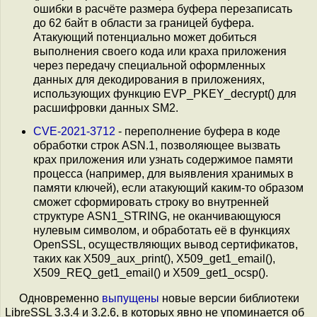
ошибки в расчёте размера буфера перезаписать
до 62 байт в области за границей буфера.
Атакующий потенциально может добиться
выполнения своего кода или краха приложения
через передачу специальной оформленных
данных для декодирования в приложениях,
использующих функцию EVP_PKEY_decrypt() для
расшифровки данных SM2.
CVE-2021-3712
- переполнение буфера в коде
обработки строк ASN.1, позволяющее вызвать
крах приложения или узнать содержимое памяти
процесса (например, для выявления хранимых в
памяти ключей), если атакующий каким-то образом
сможет сформировать строку во внутренней
структуре ASN1_STRING, не оканчивающуюся
нулевым символом, и обработать её в функциях
OpenSSL, осуществляющих вывод сертификатов,
таких как X509_aux_print(), X509_get1_email(),
X509_REQ_get1_email() и X509_get1_ocsp().
Одновременно
выпущены
новые версии библиотеки
LibreSSL 3.3.4 и 3.2.6, в которых явно не упоминается об