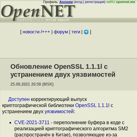
Профиль:
Аноним
(
вход
|
регистрация
)
неRU
opennet.me
[
новости
/
+++
|
форум
|
теги
|
]
Обновление OpenSSL 1.1.1l с
устранением двух уязвимостей
25.08.2021 20:58 (MSK)
Доступен
корректирующий выпуск
криптографической библиотеки
OpenSSL 1.1.1l
с
устранением двух
уязвимостей
:
CVE-2021-3711
- переполнение буфера в коде с
реализацией криптографического алгоритма SM2
(распространён в Китае), позволяющее из-за