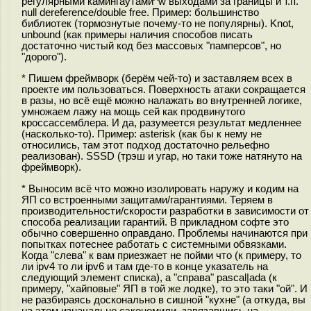
регулярными камингаутами^w выходами за границы и т.п.
null dereference/double free. Пример: большинство
библиотек (тормознутые почему-то не популярны). Knot,
unbound (как примеры наличия способов писать
достаточно чистый код без массовых "памперсов", но
"дорого").
* Пишем фреймворк (берём чей-то) и заставляем всех в
проекте им пользоваться. Поверхность атаки сокращается
в разы, но всё ещё можно налажать во внутренней логике,
умножаем лажу на мощь сей как продвинутого
кроссассемблера. И да, разумеется результат медленнее
(насколько-то). Пример: asterisk (как бы к нему не
относились, там этот подход достаточно рельефно
реализован). SSSD (трэш и угар, но таки тоже натянуто на
фреймворк).
* Выносим всё что можно изолировать наружу и кодим на
ЯП со встроенными защитами/гарантиями. Теряем в
производительности/скорости разработки в зависимости от
способа реализации гарантий. В прикладном софте это
обычно совершенно оправдано. Проблемы начинаются при
попытках потеснее работать с системными обвязками.
Когда "слева" к вам приезжает не пойми что (к примеру, то
ли ipv4 то ли ipv6 и там где-то в конце указатель на
следующий элемент списка), а "справа" pascal|ada (к
примеру, "хайповые" ЯП в той же лодке), то это таки "ой". И
не разбираясь досконально в сишной "кухне" (а откуда, вы
на этом изначально сэкономили, завязавшись на