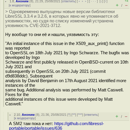
+4
1.8
,
Аноним
(
8
), 21:29, 25/08/2021 [
ответить
] [
﹢﹢﹢
] [
· · ·
]
[
↓
] [
↑
]
+
–
[
к модератору
]
/
> Одновременно выпущены новые версии библиотеки
LibreSSL 3.3.4 и 3.2.6, в которых явно не упоминается об
уязвимостях, но судя по списку изменений устранена
уязвимость CVE-2021-3712.
Ну вообще то они её и нашли, уязвимость эту:
"An initial instance of this issue in the X509_aux_print() function
was reported
to OpenSSL on 18th July 2021 by Ingo Schwarze. The bugfix was
developed by Ingo
Schwarze and first publicly released in OpenBSD-current on 10th
July 2021 and
subsequently in OpenSSL on 20th July 2021 (commit
d9d838ddc). Subsequent
analysis by David Benjamin on 17th August 2021 identified more
instances of the
same bug. Additional analysis was performed by Matt Caswell.
Fixes for the
additional instances of this issue were developed by Matt
Caswell."
2.10
,
Аноним
(
8
), 21:36, 25/08/2021 [
^
] [
^^
] [
^^^
] [
ответить
]
+
–
/
[
к модератору
]
А SM2 там пока и нет:
https://github.com/libressl-
portable/portable/issues/636