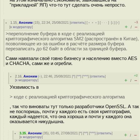
"прикладной" ЯП) что-то тут сделать очень непросто.
–1
1.15
,
Аноним
(
15
), 22:34, 25/08/2021 [
ответить
] [
﹢﹢﹢
] [
· · ·
]
[
↓
] [
↑
]
+
–
[
к модератору
]
/
>переполнение буфера в коде с реализацией
криптографического алгоритма SM2 (распространён в Китае),
позволяющее из-за ошибки в расчёте размера буфера
перезаписать до 62 байт в области за границей буфера.
Сами навязали своё говно бизнесу и населению вместо AES
и CHACHA, сами же и огребли.
+2
2.16
,
Аноним
(
-
), 22:46, 25/08/2021 [
^
] [
^^
] [
^^^
] [
ответить
]
+
–
[
к модератору
]
/
Уязвимость в
> коде с реализацией криптографического алгоритма
, так что виноваты тут только разработчики OpenSSL. А так
не поспоришь, почти у каждого есть своя криптография,
каждый надеется, что она хороша и почти у каждого она
оказывается никудышна.
3.35
,
Аноним
(
35
), 03:45, 27/08/2021 [
^
] [
^^
] [
^^^
] [
ответить
]
+
–
/
[
к модератору
]