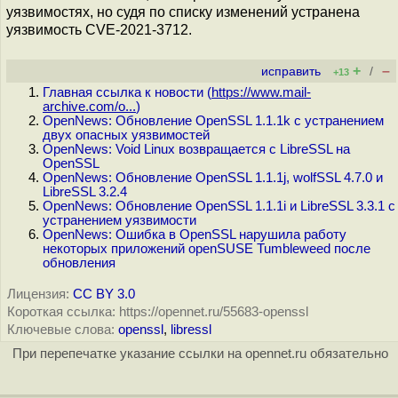
уязвимостях, но судя по списку изменений устранена
уязвимость CVE-2021-3712.
+
–
исправить
/
+13
Главная ссылка к новости (
https://www.mail-
archive.com/o...
)
OpenNews: Обновление OpenSSL 1.1.1k с устранением
двух опасных уязвимостей
OpenNews: Void Linux возвращается с LibreSSL на
OpenSSL
OpenNews: Обновление OpenSSL 1.1.1j, wolfSSL 4.7.0 и
LibreSSL 3.2.4
OpenNews: Обновление OpenSSL 1.1.1i и LibreSSL 3.3.1 с
устранением уязвимости
OpenNews: Ошибка в OpenSSL нарушила работу
некоторых приложений openSUSE Tumbleweed после
обновления
Лицензия:
CC BY 3.0
Короткая ссылка: https://opennet.ru/55683-openssl
Ключевые слова:
openssl
,
libressl
При перепечатке указание ссылки на opennet.ru обязательно