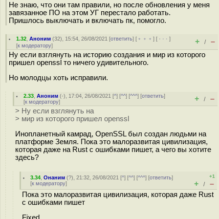
Не знаю, что они там правили, но после обновления у меня
завязанное ПО на этом УГ перестало работать.
Пришлось выключать и включать пк, помогло.
1.32
,
Аноним
(
32
), 15:54, 26/08/2021 [
ответить
] [
﹢﹢﹢
] [
· · ·
]
+
–
/
[
к модератору
]
Ну если взглянуть на историю создания и мир из которого
пришел openssl то ничего удивительного.
Но молодцы хоть исправили.
2.33
,
Аноним
(
-
), 17:04, 26/08/2021 [
^
] [
^^
] [
^^^
] [
ответить
]
+
–
/
[
к модератору
]
> Ну если взглянуть на
> мир из которого пришел openssl
Инопланетный камрад, OpenSSL был создан людьми на
платформе Земля. Пока это малоразвитая цивилизация,
которая даже на Rust с ошибками пишет, а чего вы хотите
здесь?
+1
3.34
,
Онаним
(
?
), 21:32, 26/08/2021 [
^
] [
^^
] [
^^^
] [
ответить
]
+
–
[
к модератору
]
/
Пока это малоразвитая цивилизация, которая даже Rust
с ошибками пишет
Fixed