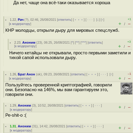
Да нет, чаще она всё-таки оказывается хороша
+1
1.22
,
Рач
(
?
), 02:46, 26/08/2021 [
ответить
] [
﹢﹢﹢
] [
· · ·
]
[
↓
] [
↑
]
+
–
[
к модератору
]
/
КНР молодцы, открыли дыру для мировых спецслужб.
+3
2.23
,
Аноним
(
23
), 06:25, 26/08/2021 [
^
] [
^^
] [
^^^
] [
ответить
]
+
–
[
к модератору
]
/
Ничего кетайцы не открывали, просто первыми заметили и
тихой сапой использовали дыру.
–1
1.26
,
Брат Анон
(
ok
), 09:23, 26/08/2021 [
ответить
] [
﹢﹢﹢
] [
· · ·
]
[
↑
]
+
–
[
к модератору
]
/
Пользуйтесь проверенной криптографией, говорили
они. Безопасно на 146%, мы вам гарантируем это,
говорили они.
1.29
,
Аноним
(
3
), 10:52, 26/08/2021 [
ответить
] [
﹢﹢﹢
] [
· · ·
]
+
–
/
[
к модератору
]
Ре-shit-о :(
1.31
,
Аноним
(
31
), 14:42, 26/08/2021 [
ответить
] [
﹢﹢﹢
] [
· · ·
]
+
–
/
[
к модератору
]