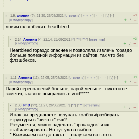
–1
1.9
,
анонии
(
?
), 21:30, 25/08/2021 [
ответить
] [
﹢﹢﹢
] [
· · ·
]
[
↓
] [
↑
]
+
–
[
к модератору
]
/
ловим флэшбеки с heartbleed
+3
2.14
,
Аноним
(
-
), 22:14, 25/08/2021 [
^
] [
^^
] [
^^^
] [
ответить
]
+
–
[
к модератору
]
/
Heartbleed гораздо опаснее и позволяла извлечь гораздо
больше полезной информации из сайтов, так что без
флэшбеков.
+1
1.11
,
Аноним
(
11
), 22:05, 25/08/2021 [
ответить
] [
﹢﹢﹢
] [
· · ·
]
[
↓
] [
↑
]
+
–
[
к модератору
]
/
Парой переполнений больше, парой меньше - никто и не
заметит, главное поигрались с void*****.
2.30
,
PnD
(
??
), 11:27, 26/08/2021 [
^
] [
^^
] [
^^^
] [
ответить
]
+
–
/
[
к модератору
]
И как вы предлагаете получать колбэки/разбирать
структуры в "чистых" сях?
Разумеется, можно наделать "прокладок" и их
стабилизировать. Но тут уж на выбор:
* Выжимаем всё до такта — получаем вот это с