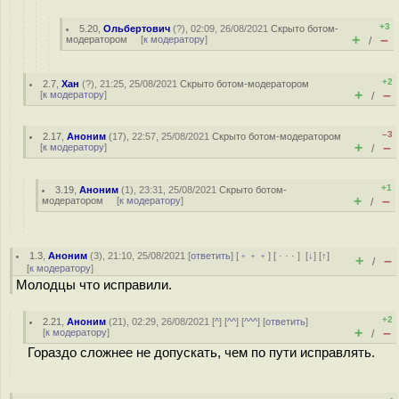
+3
5.20
,
Ольбертович
(
?
), 02:09, 26/08/2021
Скрыто ботом-
+
–
модератором
[
к модератору
]
/
+2
2.7
,
Хан
(
?
), 21:25, 25/08/2021
Скрыто ботом-модератором
+
–
[
к модератору
]
/
–3
2.17
,
Аноним
(
17
), 22:57, 25/08/2021
Скрыто ботом-модератором
+
–
[
к модератору
]
/
+1
3.19
,
Аноним
(
1
), 23:31, 25/08/2021
Скрыто ботом-
+
–
модератором
[
к модератору
]
/
1.3
,
Аноним
(
3
), 21:10, 25/08/2021 [
ответить
] [
﹢﹢﹢
] [
· · ·
]
[
↓
] [
↑
]
+
–
/
[
к модератору
]
Молодцы что исправили.
+2
2.21
,
Аноним
(
21
), 02:29, 26/08/2021 [
^
] [
^^
] [
^^^
] [
ответить
]
+
–
[
к модератору
]
/
Гораздо сложнее не допускать, чем по пути исправлять.