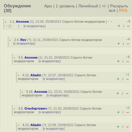
Обсуждение
Ajax
|
1 уровень
|
Линейный
|
+/-
|
Раскрыть
(30)
всё
|
RSS
1.1
,
Аноним
(
1
), 21:05, 25/08/2021
Скрыто ботом-модератором
[
﹢﹢
–5
+
–
﹢
] [
· · ·
] [
к модератору
]
/
–3
2.4
,
Rev
(
?
), 21:11, 25/08/2021
Скрыто ботом-модератором
+
–
[
к модератору
]
/
–2
3.5
,
Аноним
(
1
), 21:15, 25/08/2021
Скрыто ботом-
+
–
модератором
[
к модератору
]
/
+1
4.12
,
Alladin
(
?
), 22:07, 25/08/2021
Скрыто ботом-
+
–
модератором
[
к модератору
]
/
5.18
,
Аноним
(
1
), 23:31, 25/08/2021
Скрыто ботом-
+
–
/
модератором
[
к модератору
]
+2
3.6
,
Ольбертович
(
?
), 21:20, 25/08/2021
Скрыто ботом-
+
–
модератором
[
к модератору
]
/
4.13
,
Alladin
(
?
), 22:08, 25/08/2021
Скрыто ботом-
+
–
/
модератором
[
к модератору
]