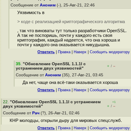
Сообщение от
Аноним
(-), 25-Авг-21, 22:46
Уязвимость в
> коде с реализацией криптографического алгоритма
, так что виноваты тут только разработчики OpenSSL.
А так не поспоришь, почти у каждого есть своя
криптография, каждый надеется, что она хороша и
почти у каждого она оказывается никудышна.
Ответить
|
Правка
|
Наверх
|
Cообщить модератору
35
.
"Обновление OpenSSL 1.1.1l с
+
–
/
устранением двух уязвимостей"
Сообщение от
Аноним
(35), 27-Авг-21, 03:45
Да нет, чаще она всё-таки оказывается хороша
Ответить
|
Правка
|
Наверх
|
Cообщить модератору
22
.
"Обновление OpenSSL 1.1.1l с устранением
+1
+
–
двух уязвимостей"
/
Сообщение от
Рач
(?), 26-Авг-21, 02:46
КНР молодцы, открыли дыру для мировых спецслужб.
Ответить
|
Правка
|
Наверх
|
Cообщить модератору