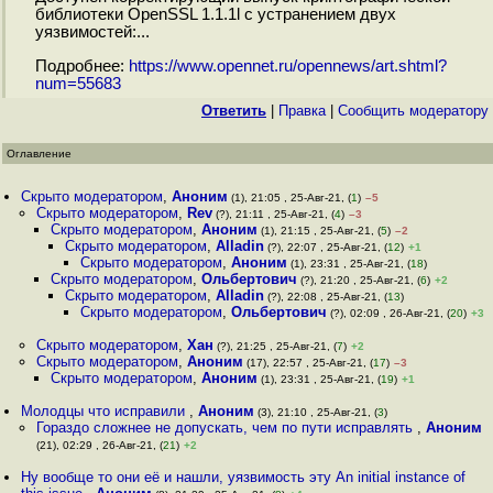
библиотеки OpenSSL 1.1.1l с устранением двух
уязвимостей:...
Подробнее:
https://www.opennet.ru/opennews/art.shtml?
num=55683
Ответить
|
Правка
|
Cообщить модератору
Оглавление
Скрыто модератором
,
Аноним
(1), 21:05 , 25-Авг-21, (
1
)
–5
Скрыто модератором
,
Rev
(?), 21:11 , 25-Авг-21, (
4
)
–3
Скрыто модератором
,
Аноним
(1), 21:15 , 25-Авг-21, (
5
)
–2
Скрыто модератором
,
Alladin
(?), 22:07 , 25-Авг-21, (
12
)
+1
Скрыто модератором
,
Аноним
(1), 23:31 , 25-Авг-21, (
18
)
Скрыто модератором
,
Ольбертович
(?), 21:20 , 25-Авг-21, (
6
)
+2
Скрыто модератором
,
Alladin
(?), 22:08 , 25-Авг-21, (
13
)
Скрыто модератором
,
Ольбертович
(?), 02:09 , 26-Авг-21, (
20
)
+3
Скрыто модератором
,
Хан
(?), 21:25 , 25-Авг-21, (
7
)
+2
Скрыто модератором
,
Аноним
(17), 22:57 , 25-Авг-21, (
17
)
–3
Скрыто модератором
,
Аноним
(1), 23:31 , 25-Авг-21, (
19
)
+1
Молодцы что исправили
,
Аноним
(3), 21:10 , 25-Авг-21, (
3
)
Гораздо сложнее не допускать, чем по пути исправлять
,
Аноним
(21), 02:29 , 26-Авг-21, (
21
)
+2
Ну вообще то они её и нашли, уязвимость эту An initial instance of