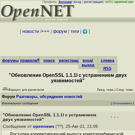
Профиль:
Аноним
(
вход
|
регистрация
)
неRU
opennet.me
[
новости
/
+++
|
форум
|
теги
|
]
форумы
правила/FAQ
поиск
регистрация
вход/
слежка
выход
RSS
"Обновление OpenSSL 1.1.1l с устранением двух
уязвимостей"
Вариант для распечатки
Пред. тема
|
След. тема
Форум
Разговоры, обсуждение новостей
Изначальное сообщение
[
Отслеживать
]
"Обновление OpenSSL 1.1.1l с устранением
+
–
/
двух уязвимостей"
Сообщение от
opennews
(??), 25-Авг-21, 21:05
Доступен корректирующий выпуск криптографической