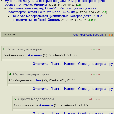
Ну если взглянуть на историю создания и мир из которого пришел
openssl то ничего
,
Аноним
(32), 15:54 , 26-Авг-21, (
32
)
Инопланетный камрад, OpenSSL был создан людьми на
платформе Земля Пока это мало
,
Аноним
(-), 17:04 , 26-Авг-21, (
33
)
Пока это малоразвитая цивилизация, которая даже Rust с
ошибками пишетFixed
,
Онаним
(?), 21:32 , 26-Авг-21, (
34
)
+1
Сообщения
[
Сортировка по времени
|
RSS
]
1
. Скрыто модератором
+
–
/
–5
Сообщение от
Аноним
(1), 25-Авг-21, 21:05
Ответить
|
Правка
|
Наверх
|
Cообщить модератору
4
. Скрыто модератором
+
–
/
–3
Сообщение от
Rev
(?), 25-Авг-21, 21:11
Ответить
|
Правка
|
Наверх
|
Cообщить модератору
5
. Скрыто модератором
+
–
/
–2
Сообщение от
Аноним
(1), 25-Авг-21, 21:15
Ответить
|
Правка
|
Наверх
|
Cообщить модератору