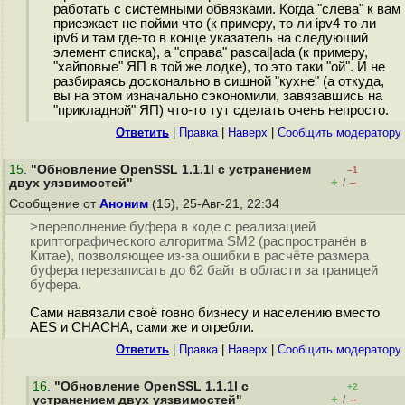
работать с системными обвязками. Когда "слева" к вам
приезжает не пойми что (к примеру, то ли ipv4 то ли
ipv6 и там где-то в конце указатель на следующий
элемент списка), а "справа" pascal|ada (к примеру,
"хайповые" ЯП в той же лодке), то это таки "ой". И не
разбираясь досконально в сишной "кухне" (а откуда,
вы на этом изначально сэкономили, завязавшись на
"прикладной" ЯП) что-то тут сделать очень непросто.
Ответить
|
Правка
|
Наверх
|
Cообщить модератору
15
.
"Обновление OpenSSL 1.1.1l с устранением
–1
+
–
двух уязвимостей"
/
Сообщение от
Аноним
(15), 25-Авг-21, 22:34
>переполнение буфера в коде с реализацией
криптографического алгоритма SM2 (распространён в
Китае), позволяющее из-за ошибки в расчёте размера
буфера перезаписать до 62 байт в области за границей
буфера.
Сами навязали своё говно бизнесу и населению вместо
AES и CHACHA, сами же и огребли.
Ответить
|
Правка
|
Наверх
|
Cообщить модератору
16
.
"Обновление OpenSSL 1.1.1l с
+2
+
–
устранением двух уязвимостей"
/