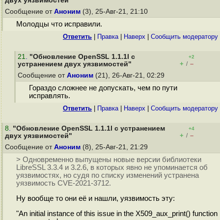
двух уязвимостей"
Сообщение от
Аноним
(3), 25-Авг-21, 21:10
Молодцы что исправили.
Ответить
|
Правка
|
Наверх
|
Cообщить модератору
21
.
"Обновление OpenSSL 1.1.1l с
+2
+
–
устранением двух уязвимостей"
/
Сообщение от
Аноним
(21), 26-Авг-21, 02:29
Гораздо сложнее не допускать, чем по пути
исправлять.
Ответить
|
Правка
|
Наверх
|
Cообщить модератору
8
.
"Обновление OpenSSL 1.1.1l с устранением
+4
+
–
двух уязвимостей"
/
Сообщение от
Аноним
(8), 25-Авг-21, 21:29
> Одновременно выпущены новые версии библиотеки
LibreSSL 3.3.4 и 3.2.6, в которых явно не упоминается об
уязвимостях, но судя по списку изменений устранена
уязвимость CVE-2021-3712.
Ну вообще то они её и нашли, уязвимость эту:
"An initial instance of this issue in the X509_aux_print() function