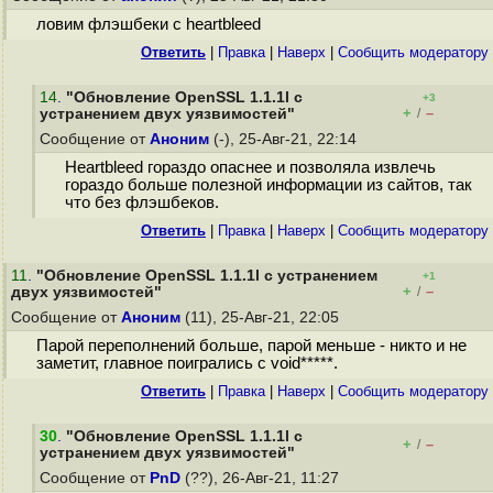
ловим флэшбеки с heartbleed
Ответить
|
Правка
|
Наверх
|
Cообщить модератору
14
.
"Обновление OpenSSL 1.1.1l с
+3
+
–
устранением двух уязвимостей"
/
Сообщение от
Аноним
(-), 25-Авг-21, 22:14
Heartbleed гораздо опаснее и позволяла извлечь
гораздо больше полезной информации из сайтов, так
что без флэшбеков.
Ответить
|
Правка
|
Наверх
|
Cообщить модератору
11
.
"Обновление OpenSSL 1.1.1l с устранением
+1
+
–
двух уязвимостей"
/
Сообщение от
Аноним
(11), 25-Авг-21, 22:05
Парой переполнений больше, парой меньше - никто и не
заметит, главное поигрались с void*****.
Ответить
|
Правка
|
Наверх
|
Cообщить модератору
30
.
"Обновление OpenSSL 1.1.1l с
+
–
/
устранением двух уязвимостей"
Сообщение от
PnD
(??), 26-Авг-21, 11:27