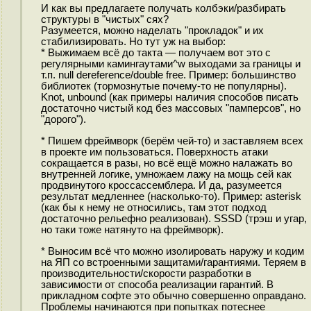
И как вы предлагаете получать колбэки/разбирать
структуры в "чистых" сях?
Разумеется, можно наделать "прокладок" и их
стабилизировать. Но тут уж на выбор:
* Выжимаем всё до такта — получаем вот это с
регулярными камингаутами^w выходами за границы и
т.п. null dereference/double free. Пример: большинство
библиотек (тормознутые почему-то не популярны).
Knot, unbound (как примеры наличия способов писать
достаточно чистый код без массовых "памперсов", но
"дорого").
* Пишем фреймворк (берём чей-то) и заставляем всех
в проекте им пользоваться. Поверхность атаки
сокращается в разы, но всё ещё можно налажать во
внутренней логике, умножаем лажу на мощь сей как
продвинутого кроссассемблера. И да, разумеется
результат медленнее (насколько-то). Пример: asterisk
(как бы к нему не относились, там этот подход
достаточно рельефно реализован). SSSD (трэш и угар,
но таки тоже натянуто на фреймворк).
* Выносим всё что можно изолировать наружу и кодим
на ЯП со встроенными защитами/гарантиями. Теряем в
производительности/скорости разработки в
зависимости от способа реализации гарантий. В
прикладном софте это обычно совершенно оправдано.
Проблемы начинаются при попытках потеснее