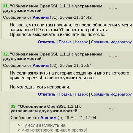
31
.
"Обновление OpenSSL 1.1.1l с устранением
+
–
/
двух уязвимостей"
Сообщение от
Аноним
(31), 26-Авг-21, 14:42
Не знаю, что они там правили, но после обновления у меня
завязанное ПО на этом УГ перестало работать.
Пришлось выключать и включать пк, помогло.
Ответить
|
Правка
|
Наверх
|
Cообщить модератору
32
.
"Обновление OpenSSL 1.1.1l с устранением
+
–
/
двух уязвимостей"
Сообщение от
Аноним
(32), 26-Авг-21, 15:54
Ну если взглянуть на историю создания и мир из которого
пришел openssl то ничего удивительного.
Но молодцы хоть исправили.
Ответить
|
Правка
|
Наверх
|
Cообщить модератору
33
.
"Обновление OpenSSL 1.1.1l с
+
–
/
устранением двух уязвимостей"
Сообщение от
Аноним
(-), 26-Авг-21, 17:04
> Ну если взглянуть на
> мир из которого пришел openssl