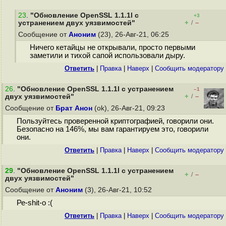
23
.
"Обновление OpenSSL 1.1.1l с
+3
+
–
устранением двух уязвимостей"
/
Сообщение от
Аноним
(23), 26-Авг-21, 06:25
Ничего кетайцы не открывали, просто первыми
заметили и тихой сапой использовали дыру.
Ответить
|
Правка
|
Наверх
|
Cообщить модератору
26
.
"Обновление OpenSSL 1.1.1l с устранением
–1
+
–
двух уязвимостей"
/
Сообщение от
Брат Анон
(ok), 26-Авг-21, 09:23
Пользуйтесь проверенной криптографией, говорили они.
Безопасно на 146%, мы вам гарантируем это, говорили
они.
Ответить
|
Правка
|
Наверх
|
Cообщить модератору
29
.
"Обновление OpenSSL 1.1.1l с устранением
+
–
/
двух уязвимостей"
Сообщение от
Аноним
(3), 26-Авг-21, 10:52
Ре-shit-о :(
Ответить
|
Правка
|
Наверх
|
Cообщить модератору