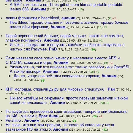
this issue
,
Аноним
(8), 21:29 , 25-Авг-21, (
8
)
+4
А SM2 там пока и нет https github com libressl-portable portable
issues 636
,
Аноним
(8), 21:36 , 25-Авг-21, (
10
)
ловим флэшбеки с heartbleed
,
анонии
(?), 21:30 , 25-Авг-21, (
9
)
–1
Heartbleed гораздо опаснее и позволяла извлечь гораздо больше
полезной информаци
,
Аноним
(-), 22:14 , 25-Авг-21, (
14
)
+3
Парой переполнений больше, парой меньше - никто и не заметит,
главное поигрались
,
Аноним
(11), 22:05 , 25-Авг-21, (
11
)
+1
И как вы предлагаете получать колбэки разбирать структуры в
чистых сях Разумее
,
PnD
(??), 11:27 , 26-Авг-21, (
30
)
Сами навязали своё говно бизнесу и населению вместо AES и
CHACHA, сами же и огре
,
Аноним
(15), 22:34 , 25-Авг-21, (
15
)
–1
Уязвимость в, так что виноваты тут только разработчики OpenSSL
А так не поспори
,
Аноним
(-), 22:46 , 25-Авг-21, (
16
)
+2
Да нет, чаще она всё-таки оказывается хороша
,
Аноним
(35),
03:45 , 27-Авг-21, (
)
35
КНР молодцы, открыли дыру для мировых спецслужб
,
Рач
(?), 02:46 ,
26-Авг-21, (
)
22
+1
Ничего кетайцы не открывали, просто первыми заметили и тихой
сапой использовали
,
Аноним
(23), 06:25 , 26-Авг-21, (
23
)
+3
Пользуйтесь проверенной криптографией, говорили они Безопасно
на 146 , мы вам г
,
Брат Анон
(ok), 09:23 , 26-Авг-21, (
26
)
–1
Ре-shit-о
,
Аноним
(3), 10:52 , 26-Авг-21, (
29
)
Не знаю, что они там правили, но после обновления у меня
завязанное ПО на этом У
,
Аноним
(31), 14:42 , 26-Авг-21, (
31
)