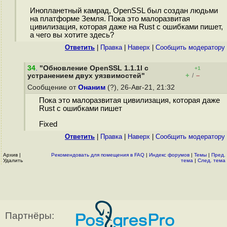
Инопланетный камрад, OpenSSL был создан людьми
на платформе Земля. Пока это малоразвитая
цивилизация, которая даже на Rust с ошибками пишет,
а чего вы хотите здесь?
Ответить
|
Правка
|
Наверх
|
Cообщить модератору
34
.
"Обновление OpenSSL 1.1.1l с
+1
+
–
устранением двух уязвимостей"
/
Сообщение от
Онаним
(?), 26-Авг-21, 21:32
Пока это малоразвитая цивилизация, которая даже
Rust с ошибками пишет
Fixed
Ответить
|
Правка
|
Наверх
|
Cообщить модератору
Архив
|
Рекомендовать для помещения в FAQ
|
Индекс форумов
|
Темы
|
Пред.
Удалить
тема
|
След. тема
Партнёры: