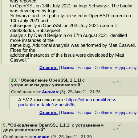
was reported
to OpenSSL on 18th July 2021 by Ingo Schwarze. The bugfix
was developed by Ingo
Schwarze and first publicly released in OpenBSD-current on
10th July 2021 and
subsequently in OpenSSL on 20th July 2021 (commit
d9d838ddc). Subsequent
analysis by David Benjamin on 17th August 2021 identified
more instances of the
same bug. Additional analysis was performed by Matt Caswell.
Fixes for the
additional instances of this issue were developed by Matt
Caswell."
Ответить
|
Правка
|
Наверх
|
Cообщить модератору
10
.
"Обновление OpenSSL 1.1.1l с
+
–
/
устранением двух уязвимостей"
Сообщение от
Аноним
(8), 25-Авг-21, 21:36
А SM2 там пока и нет:
https://github.com/libressl-
portable/portable/issues/636
Ответить
|
Правка
|
Наверх
|
Cообщить модератору
9
.
"Обновление OpenSSL 1.1.1l с устранением
–1
+
–
двух уязвимостей"
/
Сообщение от
анонии
(?), 25-Авг-21, 21:30