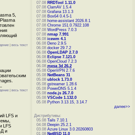
07.08
RRDTool 1.11.0
07.08
ClamAV 1.5.4
07.08
Grafana 13.1.3
asma 5,
07.08
Box64 0.4.5-1
 Plasma
07.08
home-assistant 2026.8.1
отовлен
07.08
Chrome 151.0.7922.108
07.08
WordPress 7.0.3
ания
07.08
nmap 7.991
воляющий
06.08
icewm 4.1
06.08
Deno 2.9.5
дение
|
весь текст
06.08
docker 29.7.2
06.08
OpenLDAP 2.7.0
06.08
Eclipse 7.121.0
06.08
OpenCloud 7.2.3
06.08
mesa 3d 26.2
зации
05.08
OpenVPN 2.7.6
05.08
NetBeans 31
зовательским
05.08
ublock 1.73.0
mages.
05.08
gstreamer 1.28.6
.
05.08
PowerDNS 5.1.4
дение
|
весь текст
05.08
node.js 26.7.0
05.08
VSCode 1.132.0
05.08
Python 3.13.15, 3.14.7
далее>>
ий LFS и
Дистрибутивы:
05.08
Tails 7.10.1
темы,
04.08
Deepin 25.2.1
и LFS
03.08
Azure Linux 3.0.20260803
БД и
01.08
NetBSD 11.0