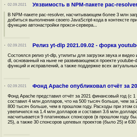
Уязвимость в NPM-пакете pac-resolve
·
02.09.2021
В NPM-пакете pac-resolver, насчитывающем более 3 млн заг
добиться выполнения своего JavaScript-кода в контексте п
функцию автонастройки прокси-сервера...
Релиз yt-dlp 2021.09.02 - форка you
·
02.09.2021
Состоялся релиз yt-dlp, утилиты для загрузки звука и виде
dl, основанный на ныне не развивающемся проекте youtube-d
функций и исправлений, а также поддержке всех актуальных
Фонд Apache опубликовал отчёт за 2
·
02.09.2021
Фонд Apache представил отчёт за 2021 финансовый год (c 1 
составил 4 млн долларов, что на 500 тысяч больше, чем за 
800 тысяч больше, чем в прошлом году. Расходы при этом со
увеличился на 1.4 млн долларов и составил 3.6 млн доллар
насчитывается 9 платиновых спонсоров (в прошлом году был
25), а также 30 спонсоров целевых проектов (было 25) и 630