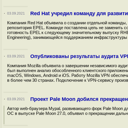
Red Hat учредил команду для развит
·
03.09.2021
Компания Red Hat объявила о создании отдельной команды,
репозитория EPEL. Команде поставлена цель не заменить со
готовность EPEL к следующему значительному выпуску RHE
Engineering), занимающейся поддержанием инфраструктуры д
Опубликованы результаты аудита VPN
·
03.09.2021
Компания Mozilla объявила о завершении независимого ауди
был выполнен анализ обособленного клиентского приложения
macOS, Windows, Android и iOS. Работу Mozilla VPN обеспе
в более чем 30 странах. Подключение к VPN-сервису произв
Проект Pale Moon добился прекращен
·
03.09.2021
Автор web-браузера Mypal, развивающего форк Pale Moon 
ОС в выпуске Pale Moon 27.0, объявил о прекращении дальн