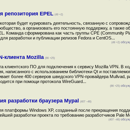
ия репозитория EPEL
(49 +2)
 которая будет курировать деятельность, связанную с сопровож
общество, а организовать его постоянную поддержку, а также о
L. Команда сформирована как часть группы CPE (Community Pl
ля разработки и публикации релизов Fedora и CentOS...
обсуж
(49 +2)
-клиента Mozilla
(86 +25)
та клиентского ПО для подключения к сервису Mozilla VPN. В хо
, написанного с использованием библиотеки Qt и поставляемого
чивает более 400 серверов шведского VPN-провайдера Mullvad,
одится при помощи протокола WireGuard...
обсуж
(86 +25)
ия разработки браузера Mypal
(407 –46)
для платформы Windows XP, созданный после прекращения подд
ейшей разработки проекта по требованию разработчиков Pale Mo
обсуж
(407 –46)