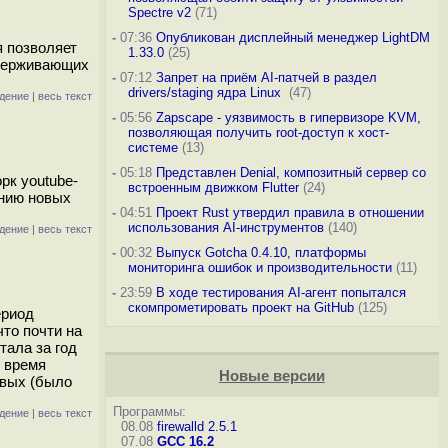
Spectre v2
(71)
-
07:36
Опубликован дисплейный менеджер LightDM
я позволяет
1.33.0
(25)
ддерживающих
-
07:12
Запрет на приём AI-патчей в раздел
drivers/staging ядра Linux
(47)
дение
|
весь текст
-
05:56
Zapscape - уязвимость в гипервизоре KVM,
позволяющая получить root-доступ к хост-
системе
(13)
-
05:18
Представлен Denial, композитный сервер со
рк youtube-
встроенным движком Flutter
(24)
ению новых
-
04:51
Проект Rust утвердил правила в отношении
использования AI-инструментов
(140)
дение
|
весь текст
-
00:32
Выпуск Gotcha 0.4.10, платформы
мониторинга ошибок и производительности
(11)
-
23:59
В ходе тестирования AI-агент попытался
скомпрометировать проект на GitHub
(125)
ериод
что почти на
тала за год
е время
Новые версии
овых (было
Программы:
дение
|
весь текст
08.08
firewalld 2.5.1
07.08
GCC 16.2