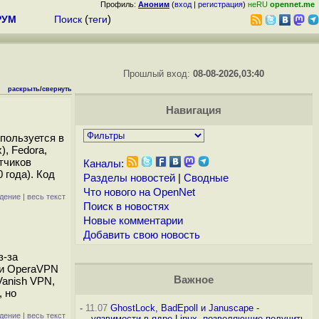
Профиль:
Аноним
(
вход
|
регистрация
)
неRU
opennet.me
РУМ
Поиск
(
теги
)
Прошлый вход:
08-08-2026,03:40
раскрыть
/
свернуть
Навигация
пользуется в
), Fedora,
тчиков
Каналы:
 года). Код
Разделы новостей
|
Сводные
Что нового на OpenNet
дение
|
весь текст
Поиск в новостях
Новые комментарии
Добавить свою новость
з-за
 и OperaVPN
Важное
Vanish VPN,
 но
-
11.07
GhostLock, BadEpoll и Januscape -
дение
|
весь текст
уязвимости в ядре Linux, позволяющие получить