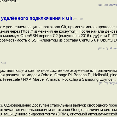
вателей...
обсуж
(114 +24)
 удалённого подключения к Git
(111 +16)
х с усилением защиты протокола Git, применяемого в процессе
ращения через https:// изменения не коснутся). После начала дейст
ак минимум OpenSSH версии 7.2 (выпущен в 2016 году) или PuT
 совместимость с SSH-клиентом из состава CentOS 6 и Ubuntu 14
обсуж
(111 +16)
1 +20)
едоставляющего компактное системное окружение для различны
различные модели Odroid, Orange Pi, Banana Pi, Helios64, pine
i, Freescale / NXP, Marvell Armada, Rockchip и Samsung Exynos...
обсуж
(41 +20)
93. Одновременно доступен стабильный выпуск свободного прое
отличается использованием логотипов Google, наличием систем
я защищённого видеоконтента (DRM), системой автоматической