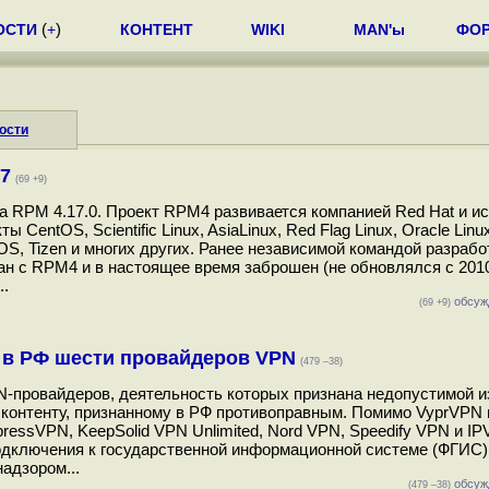
ОСТИ
(
+
)
КОНТЕНТ
WIKI
MAN'ы
ФО
ости
7
(69 +9)
а RPM 4.17.0. Проект RPM4 развивается компанией Red Hat и ис
entOS, Scientific Linux, AsiaLinux, Red Flag Linux, Oracle Linux
OS, Tizen и многих других. Ранее независимой командой разрабо
н с RPM4 и в настоящее время заброшен (не обновлялся с 2010
..
обсуж
(69 +9)
 в РФ шести провайдеров VPN
(479 –38)
-провайдеров, деятельность которых признана недопустимой и
 контенту, признанному в РФ противоправным. Помимо VyprVPN
ressVPN, KeepSolid VPN Unlimited, Nord VPN, Speedify VPN и IP
одключения к государственной информационной системе (ФГИС),
адзором...
обсуж
(479 –38)