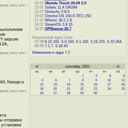
24.07
Ubuntu Touch 24.04 2.0
дение
|
весь текст
23.07
Solaris 11.4 SRU94
21.07
Omarchy 3.8.4
19.07
Chrome OS 150.0.7871.150
17.07
Whonix 18.2.1.9
16.07
SteamOS 3.8.15
16.07
OPNsense 26.7
 выполнения
вия
Актуальные ядра Linux:
TY версии
07.08
6.12.102
,
6.6.150
,
6.1.182
,
5.15.215
,
5.10.264
.04,
06.08
7.1.7
,
6.18.43
Изменения в ядре 7.2
дение
|
весь текст
<
сентябрь 2021
>
вс
пн
вт
ср
чт
пт
сб
1
2
3
4
х
5
6
7
8
9
10
11
64, Nanopi и
12
13
14
15
16
17
18
19
20
21
22
23
24
25
дение
|
весь текст
26
27
28
29
30
кта
ы отправки
 установки