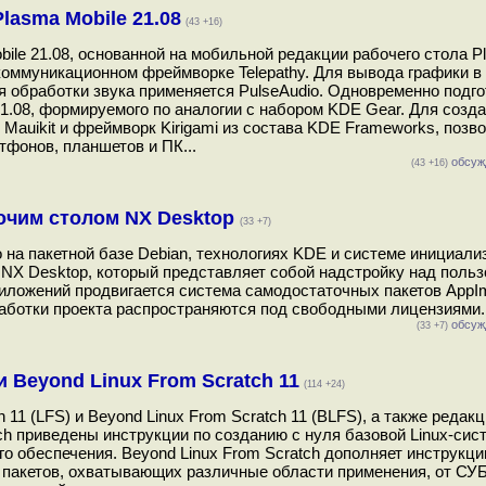
asma Mobile 21.08
(43 +16)
e 21.08, основанной на мобильной редакции рабочего стола Pl
коммуникационном фреймворке Telepathy. Для вывода графики в
ля обработки звука применяется PulseAudio. Одновременно подг
1.08, формируемого по аналогии с набором KDE Gear. Для созд
Mauikit и фреймворк Kirigami из состава KDE Frameworks, поз
фонов, планшетов и ПК...
обсуж
(43 +16)
абочим столом NX Desktop
(33 +7)
о на пакетной базе Debian, технологиях KDE и системе инициали
NX Desktop, который представляет собой надстройку над поль
иложений продвигается система самодостаточных пакетов AppI
аработки проекта распространяются под свободными лицензиями..
обсуж
(33 +7)
 Beyond Linux From Scratch 11
(114 +24)
11 (LFS) и Beyond Linux From Scratch 11 (BLFS), а также редакц
h приведены инструкции по созданию с нуля базовой Linux-сис
о обеспечения. Beyond Linux From Scratch дополняет инструкци
 пакетов, охватывающих различные области применения, от СУ