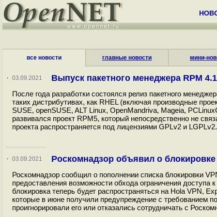
НОВ
все новости
главные новости
мини-нов
Выпуск пакетного менеджера RPM 4.1
·
03.09.2021
После года разработки состоялся релиз пакетного менеджер
таких дистрибутивах, как RHEL (включая производные проекты C
SUSE, openSUSE, ALT Linux, OpenMandriva, Mageia, PCLinux
развивался проект RPM5, который непосредственно не связа
проекта распространяется под лицензиями GPLv2 и LGPLv2.
Роскомнадзор объявил о блокировке
·
03.09.2021
Роскомнадзор сообщил о пополнении списка блокировки VPN
предоставления возможности обхода ограничения доступа к
блокировка теперь будет распространяться на Hola VPN, Exp
которые в июне получили предупреждение с требованием п
проигнорировали его или отказались сотрудничать с Роскомн