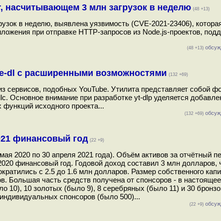
r, насчитывающем 3 млн загрузок в неделю
(48 +13)
рузок в неделю, выявлена уязвимость (CVE-2021-23406), котора
риложения при отправке HTTP-запросов из Node.js-проектов, по
обсуж
(48 +13)
tube-dl с расширенными возможностями
(132 +69)
о из сервисов, подобных YouTube. Утилита представляет собой фо
lc. Основное внимание при разработке yt-dlp уделяется добавл
 функций исходного проекта...
обсуж
(132 +69)
021 финансовый год
(22 +9)
мая 2020 по 30 апреля 2021 года). Объём активов за отчётный п
2020 финансовый год. Годовой доход составил 3 млн долларов, 
кратились с 2.5 до 1.6 млн долларов. Размер собственного капи
ов. Большая часть средств получена от спонсоров - в настояще
о 10), 10 золотых (было 9), 8 серебряных (было 11) и 30 бронз
 индивидуальных спонсоров (было 500)...
обсуж
(22 +9)