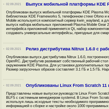
Выпуск мобильной платформы KDE Pl
·
02.09.2021
Опубликован выпуск мобильной платформы KDE Plasma Mobil
библиотеках KDE Frameworks 5, телефонном стеке Ofono и 
Mobile используется композитный сервер kwin_wayland, а д
выпуск набора мобильных приложений Plasma Mobile Gear 2
интерфейса приложений применяется Qt, набор компонентов 
создавать универсальные интерфейсы, пригодные для смарт
Релиз дистрибутива Nitrux 1.6.0 с р
·
02.09.2021
Опубликован выпуск дистрибутива Nitrux 1.6.0, построенног
OpenRC. Дистрибутив развивает собственный рабочий стол 
окружением KDE Plasma. Для установки дополнительных пр
Размер загрузочных образов составляет 3.1 ГБ и 1.5 ГБ. Н
Опубликованы Linux From Scratch 11 и
·
02.09.2021
Представлены новые выпуски руководств Linux From Scratch 
BLFS с системным менеджером systemd. В Linux From Scratc
используя лишь исходные тексты необходимого программног
информацией о сборке и настройке около 1000 программных