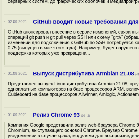
серверных систем, до графических оболочек и медиапроигры
GitHub вводит новые требования для
·
02.09.2021
GitHub анонсировал внесение в сервис изменений, связанны
операций git push и git pull через SSH или схему "git://" (об
изменений для подключения к GitHub по SSH потребуется к
0.75 (выпущен в мае этого года). Например, будет нарушена
поддержка которых уже прекращена...
Выпуск дистрибутива Armbian 21.08
·
01.09.2021
(4
Представлен выпуск Linux-дистрибутива Armbian 21.08, пр
одноплатных компьютеров на базе процессоров ARM, включая 
Cubieboard на базе процессоров Allwinner, Amlogic, Actionsem
Релиз Chrome 93
·
01.09.2021
(99 –2)
Компания Google представила релиз web-браузера Chrome 
Chromium, выступающего основой Chrome. Браузер Chrome 
уведомлений в случае краха, модулями для воспроизведени