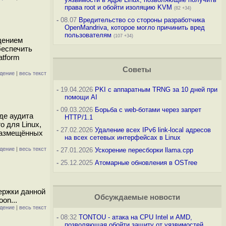
права root и обойти изоляцию KVM
(82 +34)
-
08.07
Вредительство со стороны разработчика
OpenMandriva, которое могло причинить вред
пользователям
(107 +34)
дением
беспечить
atform
Советы
дение
|
весь текст
-
19.04.2026
PKI с аппаратным TRNG за 10 дней при
помощи AI
-
09.03.2026
Борьба с web-ботами через запрет
де аудита
HTTP/1.1
 для Linux,
-
27.02.2026
Удаление всех IPv6 link-local адресов
 размещённых
на всех сетевых интерфейсах в Linux
дение
|
весь текст
-
27.01.2026
Ускорение пересборки llama.cpp
-
25.12.2025
Атомарные обновления в OSTree
ержки данной
Обсуждаемые новости
on...
дение
|
весь текст
-
08:32
TONTOU - атака на CPU Intel и AMD,
позволяющая обойти защиту от уязвимостей