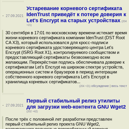
Устаревание корневого сертификата
IdenTrust приведёт к потере доверия к
·
27.09.2021
Let's Encrypt на старых устройствах
(204
+21)
30 сентября в 17:01 по московскому времени истекает время
жизни корневого сертификата компании IdenTrust (DST Root
CA X3), который использовался для кросс-подписи
корневого сертификата удостоверяющего центра Let's
Encrypt (ISRG Root X1), контролируемого сообществом и
предоставляющий сертификаты безвозмездно всем
желающим. Перекрёстная подпись обеспечивала доверие к
сертификатам Let's Encrypt на широком спектре устройств,
операционных систем и браузеров в период интеграции
собственного корневого сертификата Let's Encrypt в
хранилища корневых сертификатов...
обсуждение
|
весь текст
(204 +21)
Первый стабильный релиз утилиты
·
27.09.2021
для загрузки web-контента GNU Wget2
(202 +42)
После трёх с половиной лет разработки представлен
первый стабильный релиз проекта GNU Wget2,
развивающего полностью переработанный вариант