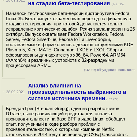
·
28.09.2021
на стадию бета-тестирования
(142 +15)
Началось тестирование бета-версии дистрибутива Fedora
Linux 35. Бета-выпуск ознаменовал переход на финальную
стадию тестирования, при которой допускается только
исправление критических ошибок. Релиз запланирован на 26
октября. Выпуск охватывает Fedora Workstation, Fedora
Server, Fedora Silverblue, Fedora IoT и Live-сборки,
поставляемые в форме спинов c десктоп-окружениями KDE
Plasma 5, Xfce, MATE, Cinnamon, LXDE и LXQt. Сборки
сформированы для архитектур x86_64, Power64, ARM64
(AArch64) и различных устройств с 32-разрядными
процессорами ARM...
обсуждение
|
весь текст
(142 +15)
Анализ влияния на
производительность выбранного в
·
28.09.2021
системе источника времени
(142 +77)
Брендан Грег (Brendan Gregg), один из разработчиков
DTrace, ныне развивающий средства для анализа
производительности на базе BPF в ядре Linux, обобщил
опыт, полученный в ходе разбора проблем с
производительностью, с которыми компания Netflix
столкнулась в 2014 году при переводе СУБД Cassandra c