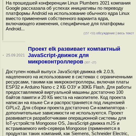
На прошедшей конференции Linux Plumbers 2021 компания
Google рассказала об успехах инициативы по переводу
платформы Android на использование обычного ядра Linux
вместо применения собственного варианта ядра,
включающего изменения, специфичные для платформы
Android...
обсуждение
|
весь текст
(157 +53)
Проект elk развивает компактный
JavaScript-движок для
·
25.09.2021
микроконтроллеров
(307 –27)
Доступен новый выпуск JavaScript-движка elk 2.0.9,
нацеленного на использование в системах с ограниченными
ресурсами, такими как микроконтроллеры, включая платы
ESP32 и Arduino Nano с 2 КБ ОЗУ и 30КБ Flash. Для работы
предоставляемой виртуальной машины достаточно 100
байтов памяти и 20 КБ места на накопителе. Код проекта
написан на языке Си и распространяется под лицензией
GPLv2. Для сборки проекта достаточно Си-компилятора -
дополнительные зависимости не используются. Проект
развивается разработчиками операционной системы для
IoT-устройств Mongoose OS, JavaScript-движка mJS и
встраиваемого web-сервера Mongoose (применяется в
продуктах таких компаний, как Siemens, Schneider Electric,