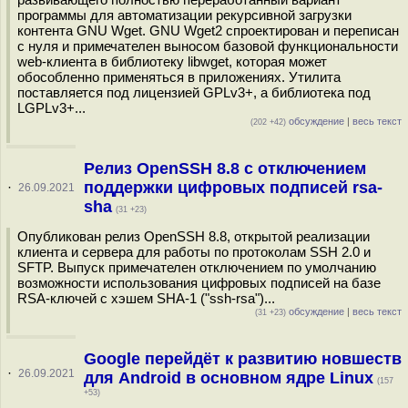
программы для автоматизации рекурсивной загрузки
контента GNU Wget. GNU Wget2 спроектирован и переписан
с нуля и примечателен выносом базовой функциональности
web-клиента в библиотеку libwget, которая может
обособленно применяться в приложениях. Утилита
поставляется под лицензией GPLv3+, а библиотека под
LGPLv3+...
обсуждение
|
весь текст
(202 +42)
Релиз OpenSSH 8.8 с отключением
поддержки цифровых подписей rsa-
·
26.09.2021
sha
(31 +23)
Опубликован релиз OpenSSH 8.8, открытой реализации
клиента и сервера для работы по протоколам SSH 2.0 и
SFTP. Выпуск примечателен отключением по умолчанию
возможности использования цифровых подписей на базе
RSA-ключей с хэшем SHA-1 ("ssh-rsa")...
обсуждение
|
весь текст
(31 +23)
Google перейдёт к развитию новшеств
·
26.09.2021
для Android в основном ядре Linux
(157
+53)