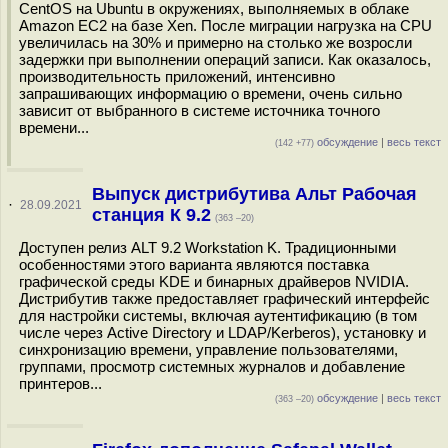
CentOS на Ubuntu в окружениях, выполняемых в облаке
Amazon EC2 на базе Xen. После миграции нагрузка на CPU
увеличилась на 30% и примерно на столько же возросли
задержки при выполнении операций записи. Как оказалось,
производительность приложений, интенсивно
запрашивающих информацию о времени, очень сильно
зависит от выбранного в системе источника точного
времени...
обсуждение
|
весь текст
(142 +77)
Выпуск дистрибутива Альт Рабочая
·
28.09.2021
станция К 9.2
(363 –20)
Доступен релиз ALT 9.2 Workstation K. Традиционными
особенностями этого варианта являются поставка
графической среды KDE и бинарных драйверов NVIDIA.
Дистрибутив также предоставляет графический интерфейс
для настройки системы, включая аутентификацию (в том
числе через Active Directory и LDAP/Kerberos), установку и
синхронизацию времени, управление пользователями,
группами, просмотр системных журналов и добавление
принтеров...
обсуждение
|
весь текст
(363 –20)