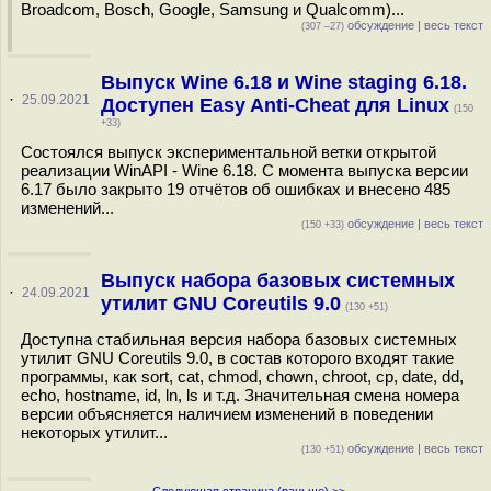
Broadcom, Bosch, Google, Samsung и Qualcomm)...
обсуждение
|
весь текст
(307 –27)
Выпуск Wine 6.18 и Wine staging 6.18.
·
25.09.2021
Доступен Easy Anti-Cheat для Linux
(150
+33)
Состоялся выпуск экспериментальной ветки открытой
реализации WinAPI - Wine 6.18. С момента выпуска версии
6.17 было закрыто 19 отчётов об ошибках и внесено 485
изменений...
обсуждение
|
весь текст
(150 +33)
Выпуск набора базовых системных
·
24.09.2021
утилит GNU Coreutils 9.0
(130 +51)
Доступна стабильная версия набора базовых системных
утилит GNU Coreutils 9.0, в состав которого входят такие
программы, как sort, cat, chmod, chown, chroot, cp, date, dd,
echo, hostname, id, ln, ls и т.д. Значительная смена номера
версии объясняется наличием изменений в поведении
некоторых утилит...
обсуждение
|
весь текст
(130 +51)