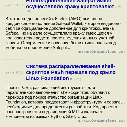
Firefox-дополнение Safepal Wallet
·
27.09.2021
осуществляло кражу криптовалют
(153
+31)
В каталоге дополнений к Firefox (AMO) выявлено
вредоносное дополнение Safepal Wallet, которое выдавало
себя за официальное дополнение для криптокошелька
Safepal, но на деле осуществляло кражу имеющихся у
пользователя средств после введения данных учётной
записи. Оформление и описание были стилизованы под
мобильное приложение Safepal...
обсуждение
|
весь текст
(153 +31)
Система распараллеливания shell-
скриптов PaSh перешла под крыло
·
27.09.2021
Linux Foundation
(179 +20)
Проект PaSh, развивающий инструменты для
параллельного выполнения shell-скриптов, объявил о
переходе под покровительство организации Linux
Foundation, которая предоставит инфраструктуру и сервисы,
необходимые для продолжения разработки. Код проекта
распространяется под лицензией MIT и включает
компоненты на языках Python, Shell, C и...
обсуждение
|
весь текст
(179 +20)