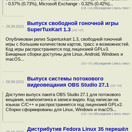
- 0.57% (0.73%), Microsoft Exchange - 0.32% (0.42%)...
обсуждение
|
весь текст
(239 +14)
Выпуск свободной гоночной игры
·
29.09.2021
SuperTuxKart 1.3
(103 +37)
Опубликован релиз Supertuxkart 1.3, свободной гоночной
игры с большим количеством картов, трасс и возможностей.
Код игры распространяется под лицензией GPLv3.
Бинарные сборки доступны для Linux, Android, Windows и
macOS...
обсуждение
|
весь текст
(103 +37)
Выпуск системы потокового
·
28.09.2021
видеовещания OBS Studio 27.1
(103 +34)
Доступен выпуск пакета OBS Studio 27.1 для потокового
вещания, композитинга и записи видео. Код написан на
языках C/C++ и распространяется под лицензией GPLv2.
Сборки сформированы для Linux, Windows и macOS...
обсуждение
|
весь текст
(103 +34)
Дистрибутив Fedora Linux 35 перешёл