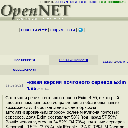
Профиль:
Аноним
(
вход
|
регистрация
)
неRU
opennet.me
[
новости
/
+++
|
форум
|
теги
|
]
все новости
главные новости
раскрыть
/
свернут
мини-новости
Новая версия почтового сервера Exim
·
29.09.2021
4.95
(239 +14)
Состоялся релиз почтового сервера Exim 4.95, в который
внесены накопившиеся исправления и добавлены новые
возможности. В соответствии с сентябрьским
автоматизированным опросом более миллиона почтовых
серверов, доля Exim составляет 58% (год назад 57.59%),
Postfix используется на 34.92% (34.70%) почтовых серверов,
Sendmail - 3.52% (3.75%), MailEnable - 2% (2.07%), MDaemon