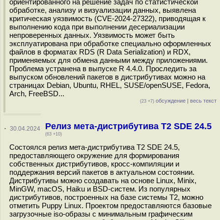
ориентированного на решение задач по статистической
обработке, анализу и визуализации данных, выявлена
критическая уязвимость (CVE-2024-27322), приводящая к
выполнению кода при выполнении десериализации
непроверенных данных. Уязвимость может быть
эксплуатирована при обработке специально оформленных
файлов в форматах RDS (R Data Serialization) и RDX,
применяемых для обмена данными между приложениями.
Проблема устранена в выпуске R 4.4.0. Проследить за
выпуском обновлений пакетов в дистрибутивах можно на
страницах Debian, Ubuntu, RHEL, SUSE/openSUSE, Fedora,
Arch, FreeBSD...
обсуждение
|
весь текст
(23 +7)
Релиз мета-дистрибутива T2 SDE 24.5
·
30.04.2024
(63 +10)
Состоялся релиз мета-дистрибутива T2 SDE 24.5,
предоставляющего окружение для формирования
собственных дистрибутивов, кросс-компиляции и
поддержания версий пакетов в актуальном состоянии.
Дистрибутивы можно создавать на основе Linux, Minix,
MinGW, macOS, Haiku и BSD-систем. Из популярных
дистрибутивов, построенных на базе системы T2, можно
отметить Puppy Linux. Проектом предоставляются базовые
загрузочные iso-образы с минимальным графическим