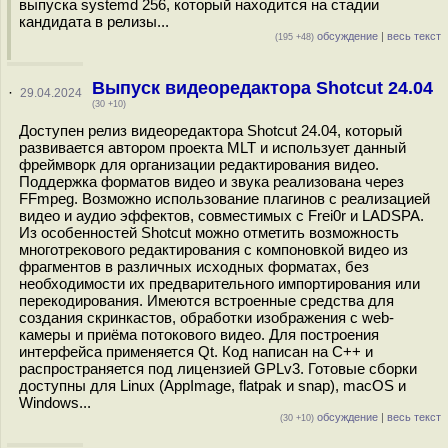
выпуска systemd 256, который находится на стадии
кандидата в релизы...
обсуждение
|
весь текст
(195 +48)
Выпуск видеоредактора Shotcut 24.04
·
29.04.2024
(30 +10)
Доступен релиз видеоредактора Shotcut 24.04, который
развивается автором проекта MLT и использует данный
фреймворк для организации редактирования видео.
Поддержка форматов видео и звука реализована через
FFmpeg. Возможно использование плагинов с реализацией
видео и аудио эффектов, совместимых с Frei0r и LADSPA.
Из особенностей Shotcut можно отметить возможность
многотрекового редактирования с компоновкой видео из
фрагментов в различных исходных форматах, без
необходимости их предварительного импортирования или
перекодирования. Имеются встроенные средства для
создания скринкастов, обработки изображения с web-
камеры и приёма потокового видео. Для построения
интерфейса применяется Qt. Код написан на C++ и
распространяется под лицензией GPLv3. Готовые сборки
доступны для Linux (AppImage, flatpak и snap), macOS и
Windows...
обсуждение
|
весь текст
(30 +10)