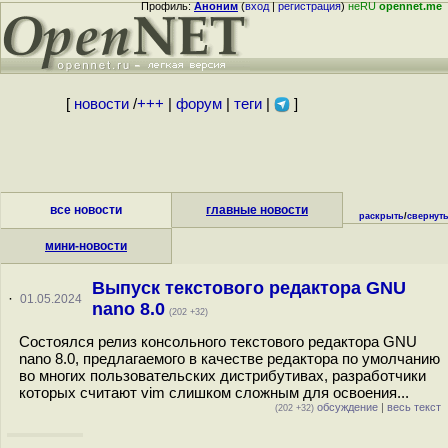
Профиль:
Аноним
(
вход
|
регистрация
)
неRU
opennet.me
[
новости
/
+++
|
форум
|
теги
|
]
все новости
главные новости
раскрыть
/
свернут
мини-новости
Выпуск текстового редактора GNU
·
01.05.2024
nano 8.0
(202 +32)
Состоялся релиз консольного текстового редактора GNU
nano 8.0, предлагаемого в качестве редактора по умолчанию
во многих пользовательских дистрибутивах, разработчики
которых считают vim слишком сложным для освоения...
обсуждение
|
весь текст
(202 +32)