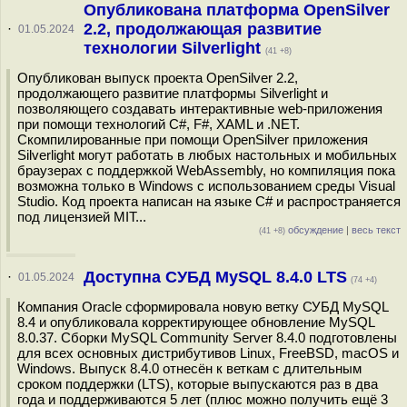
Опубликована платформа OpenSilver
2.2, продолжающая развитие
·
01.05.2024
технологии Silverlight
(41 +8)
Опубликован выпуск проекта OpenSilver 2.2,
продолжающего развитие платформы Silverlight и
позволяющего создавать интерактивные web-приложения
при помощи технологий C#, F#, XAML и .NET.
Скомпилированные при помощи OpenSilver приложения
Silverlight могут работать в любых настольных и мобильных
браузерах с поддержкой WebAssembly, но компиляция пока
возможна только в Windows с использованием среды Visual
Studio. Код проекта написан на языке C# и распространяется
под лицензией MIT...
обсуждение
|
весь текст
(41 +8)
Доступна СУБД MySQL 8.4.0 LTS
·
01.05.2024
(74 +4)
Компания Oracle сформировала новую ветку СУБД MySQL
8.4 и опубликовала корректирующее обновление MySQL
8.0.37. Сборки MySQL Community Server 8.4.0 подготовлены
для всех основных дистрибутивов Linux, FreeBSD, macOS и
Windows. Выпуск 8.4.0 отнесён к веткам с длительным
сроком поддержки (LTS), которые выпускаются раз в два
года и поддерживаются 5 лет (плюс можно получить ещё 3