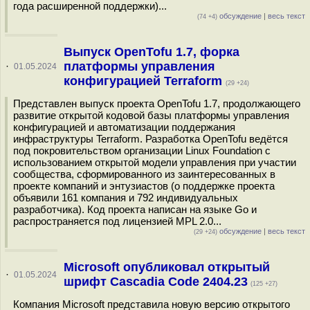
года расширенной поддержки)...
обсуждение
|
весь текст
(74 +4)
Выпуск OpenTofu 1.7, форка
платформы управления
·
01.05.2024
конфигурацией Terraform
(29 +24)
Представлен выпуск проекта OpenTofu 1.7, продолжающего
развитие открытой кодовой базы платформы управления
конфигурацией и автоматизации поддержания
инфраструктуры Terraform. Разработка OpenTofu ведётся
под покровительством организации Linux Foundation с
использованием открытой модели управления при участии
сообщества, сформированного из заинтересованных в
проекте компаний и энтузиастов (о поддержке проекта
объявили 161 компания и 792 индивидуальных
разработчика). Код проекта написан на языке Go и
распространяется под лицензией MPL 2.0...
обсуждение
|
весь текст
(29 +24)
Microsoft опубликовал открытый
·
01.05.2024
шрифт Cascadia Code 2404.23
(125 +27)
Компания Microsoft представила новую версию открытого