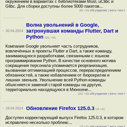
окружением в вариантах с библиотеками Musl, uClibc и
Glibc. Для сборки доступны более 5000 пакетов...
обсуждение
|
весь текст
(63 +10)
Волна увольнений в Google,
затронувшая команды Flutter, Dart и
·
30.04.2024
Python
(161 +16)
Компания Google увольняет часть сотрудников,
вовлечённых в проекты Flutter и Dart, а также команду,
занимающуюся разработками, связанными с языком
программирования Python. В качестве основного мотива
сокращения персонала упоминается реорганизация,
вызванная оптимизацией процессов, перераспределением
обязанностей, а также избавлением от бюрократии и
лишних звеньев. Увольнение всей Python-команды
объясняется заменой старой команды на другую,
территориально находящуюся в Мюнхене...
обсуждение
|
весь текст
(161 +16)
Обновление Firefox 125.0.3
·
29.04.2024
(15 +11)
Доступен корректирующий выпуск Firefox 125.0.3, в котором
исправлено несколько проблем:...
обсуждение
|
весь текст
(15 +11)