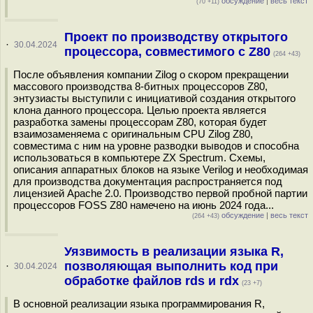
обсуждение
|
весь текст
(70 +11)
Проект по производству открытого
·
30.04.2024
процессора, совместимого с Z80
(264 +43)
После объявления компании Zilog о скором прекращении
массового производства 8-битных процессоров Z80,
энтузиасты выступили с инициативой создания открытого
клона данного процессора. Целью проекта является
разработка замены процессорам Z80, которая будет
взаимозаменяема с оригинальным CPU Zilog Z80,
совместима с ним на уровне разводки выводов и способна
использоваться в компьютере ZX Spectrum. Схемы,
описания аппаратных блоков на языке Verilog и необходимая
для производства документация распространяется под
лицензией Apache 2.0. Производство первой пробной партии
процессоров FOSS Z80 намечено на июнь 2024 года...
обсуждение
|
весь текст
(264 +43)
Уязвимость в реализации языка R,
позволяющая выполнить код при
·
30.04.2024
обработке файлов rds и rdx
(23 +7)
В основной реализации языка программирования R,