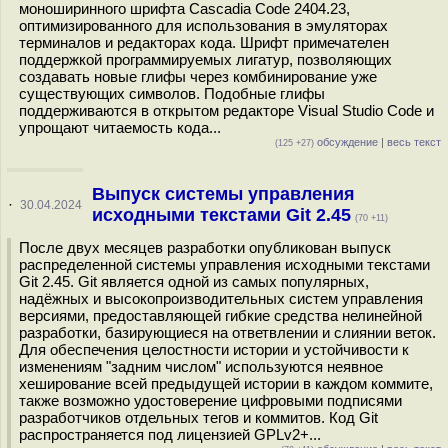
моноширинного шрифта Cascadia Code 2404.23,
оптимизированного для использования в эмуляторах
терминалов и редакторах кода. Шрифт примечателен
поддержкой программируемых лигатур, позволяющих
создавать новые глифы через комбинирование уже
существующих символов. Подобные глифы
поддерживаются в открытом редакторе Visual Studio Code и
упрощают читаемость кода...
обсуждение
|
весь текст
(125 +27)
Выпуск системы управления
·
30.04.2024
исходными текстами Git 2.45
(70 +11)
После двух месяцев разработки опубликован выпуск
распределенной системы управления исходными текстами
Git 2.45. Git является одной из самых популярных,
надёжных и высокопроизводительных систем управления
версиями, предоставляющей гибкие средства нелинейной
разработки, базирующиеся на ответвлении и слиянии веток.
Для обеспечения целостности истории и устойчивости к
изменениям "задним числом" используются неявное
хеширование всей предыдущей истории в каждом коммите,
также возможно удостоверение цифровыми подписями
разработчиков отдельных тегов и коммитов. Код Git
распространяется под лицензией GPLv2+...