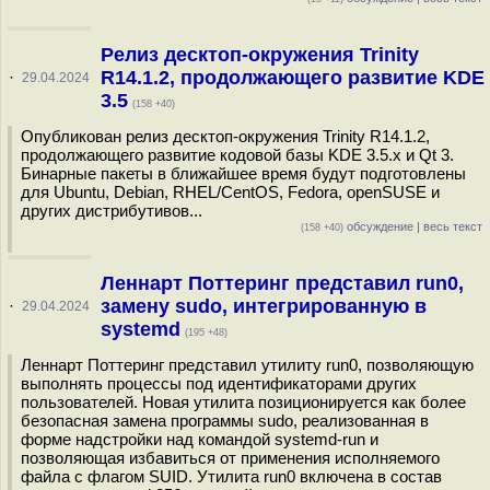
Релиз десктоп-окружения Trinity
R14.1.2, продолжающего развитие KDE
·
29.04.2024
3.5
(158 +40)
Опубликован релиз десктоп-окружения Trinity R14.1.2,
продолжающего развитие кодовой базы KDE 3.5.x и Qt 3.
Бинарные пакеты в ближайшее время будут подготовлены
для Ubuntu, Debian, RHEL/CentOS, Fedora, openSUSE и
других дистрибутивов...
обсуждение
|
весь текст
(158 +40)
Леннарт Поттеринг представил run0,
замену sudo, интегрированную в
·
29.04.2024
systemd
(195 +48)
Леннарт Поттеринг представил утилиту run0, позволяющую
выполнять процессы под идентификаторами других
пользователей. Новая утилита позиционируется как более
безопасная замена программы sudo, реализованная в
форме надстройки над командой systemd-run и
позволяющая избавиться от применения исполняемого
файла с флагом SUID. Утилита run0 включена в состав